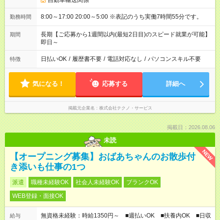
自動車輸送関係
8:00～17:00 20:00～5:00 ※表記のうち実働7時間55分です。
勤務時間
長期【ご応募から1週間以内(最短2日目)のスピード就業が可能】
期間
即日～
日払いOK
/
履歴書不要
/
電話対応なし
/
パソコンスキル不要
特徴
気になる！
応募する
詳細へ
掲載元企業名
株式会社テクノ・サービス
掲載日：2026.08.06
未読
NEW
【オープニング募集】おばあちゃんのお散歩付
き添いも仕事の1つ
派遣
職種未経験OK
社会人未経験OK
ブランクOK
WEB登録・面接OK
無資格未経験：時給1350円～ ■週払いOK ■扶養内OK ■日収
給与