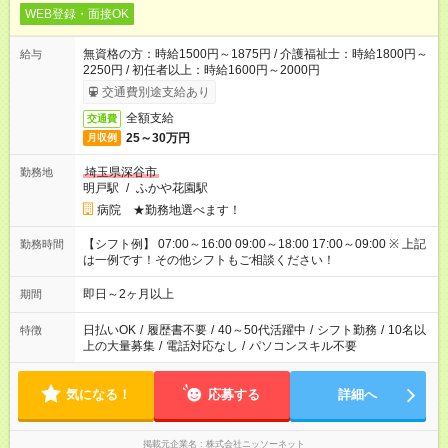
WEB登録・面接OK
無資格の方：時給1500円～1875円 / 介護福祉士：時給1800円～
給与
2250円 / 初任者以上：時給1600円～2000円
交通費別途支給あり
全額支給
交通費
25～30万円
月収例
埼玉県深谷市
勤務地
明戸駅
/
ふかや花園駅
病院 ★勤務地選べます！
【シフト例】 07:00～16:00 09:00～18:00 17:00～09:00 ※ 上記
勤務時間
は一例です！その他シフトもご相談ください！
即日～2ヶ月以上
期間
日払いOK
/
履歴書不要
/
40～50代活躍中
/
シフト勤務
/
10名以
特徴
上の大量募集
/
電話対応なし
/
パソコンスキル不要
気になる！
応募する
詳細へ
掲載元企業名
株式会社ニッソーネット