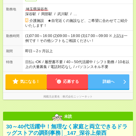
埼玉県深谷市
勤務地
深谷駅
/
岡部駅
/
武川駅
/
…
介護施設 ★自宅近くの施設など、ご希望に合わせてご紹介
いたします！
(1)07:00～16:00 (2)09:00～18:00 (3)17:00～09:00 ※ 上記は一
勤務時間
例です！その他シフトもご相談ください！
即日～2ヶ月以上
期間
日払いOK
/
履歴書不要
/
40～50代活躍中
/
シフト勤務
/
10名以
特徴
上の大量募集
/
電話対応なし
/
パソコンスキル不要
気になる！
応募する
詳細へ
掲載元企業名
株式会社ニッソーネット
未読
30～40代活躍中！無理なく家庭と両立できるドラ
ッグストアの調剤事務│_147_深谷上柴西