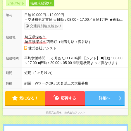
アルバイト
職種未経験OK
日給10,000円～12,000円
給与
＋交通費規定支給 ☆日勤：08:00～17:00／日給1万円 ★夜勤：
20:00～05:00／日給1万2000円 -:+:-:+:-:+:-:+:-:+:- 日勤＋夜勤で 1
交通費別途支給あり
日『2万2000円』も稼げる！ -:+:-:+:-:+:-:+:-:+:- ■選べる支払い方
法 ┗日払い・週払い・月払いOK！ さらに手渡し・振込まで選
埼玉県深谷市
勤務地
べる！ 日払いは、当日に『現金全額』手渡しです♪ ■残業手当
埼玉県深谷市
西島町（最寄り駅：深谷駅）
別途支給 ■日給全額保障あり ┗予定時間より早く終わっても日給
は満額支給！ ■資格手当あり ┗施設警備2級など 【試用期間】
株式会社アシスト
試用期間なし
平均労働時間：1ヶ月あたり170時間 【シフト】 ■日勤：08:00
勤務時間
～17:00 ■夜勤：20:00～05:00 ※現場状況よって異なります ※早
く終われば1現場4～8時間勤務もあり ☆週3～勤務OK！ ☆現場
が早く終わっても日給全額保証！ ☆ご希望の方は「日勤＋夜
短期（1ヶ月以内）
期間
勤」も可能！ 平均労働時間：1ヶ月あたり170時間 【シフト】 ■
日勤：08:00～17:00 ■夜勤：20:00～05:00 ※現場状況よって異
副業・WワークOK / 10名以上の大量募集
特徴
なります ※早く終われば1現場4～8時間勤務もあり ☆週3～勤務
OK！ ☆現場が早く終わっても日給全額保証！ ☆ご希望の方は
「日勤＋夜勤」も可能！
気になる！
応募する
詳細へ
掲載元企業名
株式会社アシスト