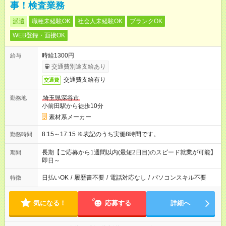
事！検査業務
派遣
職種未経験OK
社会人未経験OK
ブランクOK
WEB登録・面接OK
時給1300円
給与
交通費別途支給あり
交通費支給有り
交通費
埼玉県深谷市
勤務地
小前田駅から徒歩10分
素材系メーカー
8:15～17:15 ※表記のうち実働8時間です。
勤務時間
長期【ご応募から1週間以内(最短2日目)のスピード就業が可能】
期間
即日～
日払いOK
/
履歴書不要
/
電話対応なし
/
パソコンスキル不要
特徴
気になる！
応募する
詳細へ