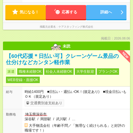
気になる！
応募する
詳細へ
掲載元企業名
ケアスタッフィング株式会社
掲載日：2026.08.06
未読
NEW
【60代応援＊日払い可】クレーンゲーム景品の
仕分けなどカンタン軽作業
派遣
職種未経験OK
社会人未経験OK
大学生歓迎
ブランクOK
WEB登録・面接OK
時給1400円 ■日払い・週払いOK！(規定あり) ■現金日払いも
給与
ＯＫ（規定あり）
交通費別途支給あり
埼玉県深谷市
勤務地
深谷駅
/
岡部駅
/
武川駅
/
…
大手物流会社（年齢不問／「無理なく続けられる」と好評の
職場です！）