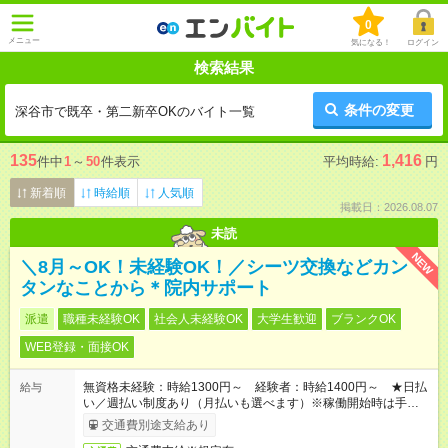
0
メニュー
気になる！
ログイン
検索結果
条件の変更
深谷市で既卒・第二新卒OKのバイト一覧
135
1,416
件中
1
～
50
件表示
平均時給:
円
新着順
時給順
人気順
掲載日：2026.08.07
未読
NEW
＼8月～OK！未経験OK！／シーツ交換などカン
タンなことから＊院内サポート
派遣
職種未経験OK
社会人未経験OK
大学生歓迎
ブランクOK
WEB登録・面接OK
無資格未経験：時給1300円～ 経験者：時給1400円～ ★日払
給与
い／週払い制度あり（月払いも選べます）※稼働開始時は手続き
完了次第のお支払いとなります。
交通費別途支給あり