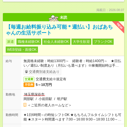
掲載日：2026.08.07
未読
NEW
【毎週お給料振り込み可能＊週払い】おばあち
ゃんの生活サポート
派遣
職種未経験OK
社会人未経験OK
大学生歓迎
ブランクOK
WEB登録・面接OK
無資格未経験：時給1300円～ 経験者：時給1400円～ ★日払
給与
い／週払い制度あり（月払いも選べます）※稼働開始時は手続き
完了次第のお支払いとなります。
交通費別途支給あり
交通費支給※規定有
交通費
5～10万円
月収例
埼玉県深谷市
勤務地
岡部駅
/
小前田駅
/
明戸駅
＜ご近所の老人ホームなど＞
★1日6時間～の時短シフトOK ★もちろんフルタイムシフトも可
勤務時間
能 ★スタート時間選べます 7:00～16:00 9:00～18:00 11:00～
20:00 など 残業なし！ ※Wワークの場合、他のお仕事と合わせ