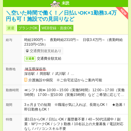
未読
NEW
＼空いた時間で働く！／日払いOK×1勤務3.4万
円も可！施設での見回りなど
派遣
ブランクOK
WEB登録・面接OK
時給1900円～ 夜勤時給2310円～ 日収3.4万円～（夜勤時給
給与
2310円×15h）
交通費別途支給あり
交通費全額支給
交通費
埼玉県深谷市
勤務地
深谷駅
/
岡部駅
/
武川駅
/
…
介護施設や病院 ※ご自宅近辺からご案内可能
≪シフト例≫ 10:00～15:00（実働5時間） 12:00～17:00（実働
勤務時間
5時間） 17:00～翌10:00（実働15時間）など ご希望に応じて、
働く時間は調整できます！ お気軽に担当へ相談ください！
3ヵ月までの短期 ※職場が気に入れば、長期もOK！ ★急募！
期間
即日勤務もOK！
週1日からOK
/
日払いOK
/
履歴書不要
/
40～50代活躍中
/
副
特徴
業・WワークOK
/
シフト勤務
/
10名以上の大量募集
/
電話対応
なし
/
パソコンスキル不要