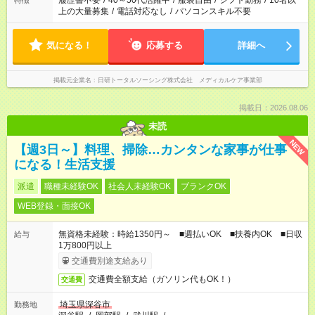
履歴書不要
/
40～50代活躍中
/
服装自由
/
シフト勤務
/
10名以
特徴
上の大量募集
/
電話対応なし
/
パソコンスキル不要
気になる！
応募する
詳細へ
掲載元企業名
日研トータルソーシング株式会社 メディカルケア事業部
掲載日：2026.08.06
未読
NEW
【週3日～】料理、掃除…カンタンな家事が仕事
になる！生活支援
派遣
職種未経験OK
社会人未経験OK
ブランクOK
WEB登録・面接OK
無資格未経験：時給1350円～ ■週払いOK ■扶養内OK ■日収
給与
1万800円以上
交通費別途支給あり
交通費全額支給（ガソリン代もOK！）
交通費
埼玉県深谷市
勤務地