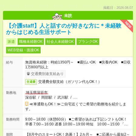
掲載日：2026.08.07
未読
NEW
【介護staff】人と話すのが好きな方に＊未経験
からはじめる生活サポート
派遣
職種未経験OK
社会人未経験OK
ブランクOK
WEB登録・面接OK
無資格未経験：時給1350円～ ■週払いOK ■扶養内OK ■日収
給与
1万800円以上
交通費別途支給あり
交通費全額支給（ガソリン代もOK！）
交通費
埼玉県深谷市
勤務地
深谷駅
/
岡部駅
/
武川駅
/
…
≪車通勤もOK！≫ご自宅近くでご希望の勤務地を紹介しま
す。
9:00～18:00（休憩60分） ■ご希望があれば下記シフトもOK！
勤務時間
早番 7:00～16:00 遅番 10:00～19:00 時短 10:00～15:00 「家
族と休みを合わせたい」 「余裕を持って夕飯の準備がしたい」
「できれば残業はしたくない」 など、ご希望を教えてください
【8月中のスタートOK！急募！】2カ月～ ■ご応募から最短2～
期間