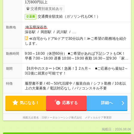
1万800円以上
交通費別途支給あり
交通費全額支給（ガソリン代もOK！）
交通費
埼玉県深谷市
勤務地
深谷駅
/
岡部駅
/
武川駅
/
…
≪自宅からドアtoドアで30分以内！≫ご希望の勤務地を紹介
します。
9:00～18:00（休憩60分） ■ご希望があれば下記シフトもOK！
勤務時間
早番 7:00～16:00 遅番 10:00～19:00 夜勤 16:30～翌9:30 「家族
と休みを合わせたい」 「余裕を持って夕飯の準備がしたい」
「できれば残業はしたくない」 など、ご希望を教えてください
【8月中のスタートOK！急募！】2カ月～ ■ご応募から最短2～
期間
ね。 ※Wワーク希望の方へ 今ご覧のお仕事で希望する勤務時間
3日後に就業が可能です！
と、もう1つのお仕事の勤務時間。 合計で週40時間を超える場
合は応募できません。
履歴書不要
/
40～50代活躍中
/
服装自由
/
シフト勤務
/
10名以
特徴
上の大量募集
/
電話対応なし
/
パソコンスキル不要
気になる！
応募する
詳細へ
掲載元企業名
日研トータルソーシング株式会社 メディカルケア事業部
掲載日：2026.08.06