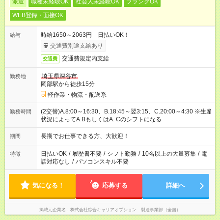
派遣
職種未経験OK
社会人未経験OK
ブランクOK
WEB登録・面接OK
時給1650～2063円 日払いOK！
給与
交通費別途支給あり
交通費規定内支給
交通費
埼玉県深谷市
勤務地
岡部駅から徒歩15分
軽作業・物流・配送系
(2交替)A.8:00～16:30、B.18:45～翌3:15、C.20:00～4:30 ※生産
勤務時間
状況によってA.BもしくはA. Cのシフトになる
長期でお仕事できる方、大歓迎！
期間
日払いOK
/
履歴書不要
/
シフト勤務
/
10名以上の大量募集
/
電
特徴
話対応なし
/
パソコンスキル不要
気になる！
応募する
詳細へ
掲載元企業名
株式会社綜合キャリアオプション 製造事業部（全国）