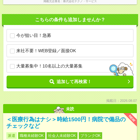
掲載元企業名
株式会社テクノ・サービス
こちらの条件も追加しませんか？
今が狙い目！急募
来社不要！WEB登録／面接OK
大量募集中！10名以上の大量募集
追加して再検索！
掲載日：2026.08.07
未読
NEW
＜医療行為はナシ＞時給1500円！病院で備品の
チェックなど
派遣
職種未経験OK
社会人未経験OK
ブランクOK