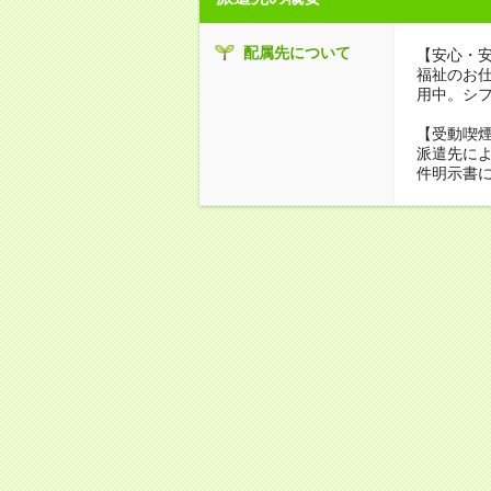
配属先について
【安心・
福祉のお
用中。シ
【受動喫
派遣先に
件明示書