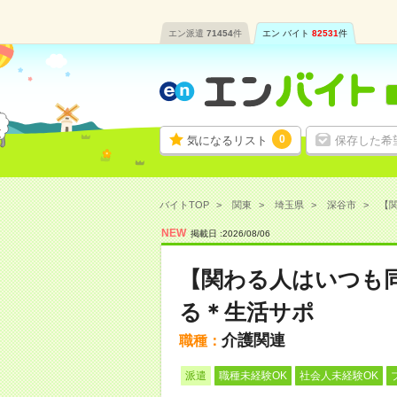
エン派遣
71454
件
エン バイト
82531
件
0
気になるリスト
保存した希
バイトTOP
関東
埼玉県
深谷市
【関
NEW
掲載日 :
2026
/
08
/
06
【関わる人はいつも
る＊生活サポ
介護関連
職種：
派遣
職種未経験OK
社会人未経験OK