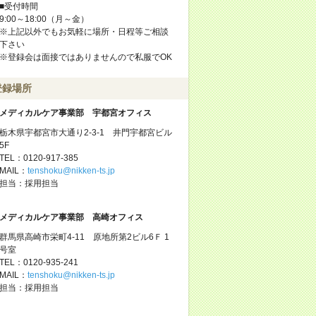
■受付時間
9:00～18:00（月～金）
※上記以外でもお気軽に場所・日程等ご相談
下さい
※登録会は面接ではありませんので私服でOK
登録場所
メディカルケア事業部 宇都宮オフィス
栃木県宇都宮市大通り2-3-1 井門宇都宮ビル
5F
TEL：0120-917-385
MAIL：
tenshoku@nikken-ts.jp
担当：採用担当
メディカルケア事業部 高崎オフィス
群馬県高崎市栄町4-11 原地所第2ビル6Ｆ 1
号室
TEL：0120-935-241
MAIL：
tenshoku@nikken-ts.jp
担当：採用担当