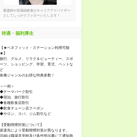
看護師や現場経験者がキャリアアドバイザー
としてしっかりフォローいたします！
待遇・福利厚生
【★ベネフィット・ステーション利用可能
★】
旅行、グルメ、リラク＆ビューティー、スポ
ーツ、ショッピング、学習、育児、ペットな
ど
各種ジャンルのお得な特典多数！
＜一例＞
◆テーマパーク割引
◆宿泊、旅行割引
◆各種飲食店割引
◆飲食チェーン店クーポン
◆サロン、スパ、ジム割引など
【受動喫煙対策について】
派遣先により受動喫煙対策が異なります。
詳細は職場見学時及び条件明示書にて通知致