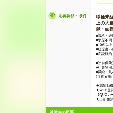
応募資格・条件
職種未経験
上の大量募
録・面接
■資格・経
■学歴不問
■10名以
■履歴書不
■面談確約
■社会保険
■社員登用
■昇給・
(直接雇用
★志望動機
★WEB登
【QUOカ
★出張面
派遣先の概要