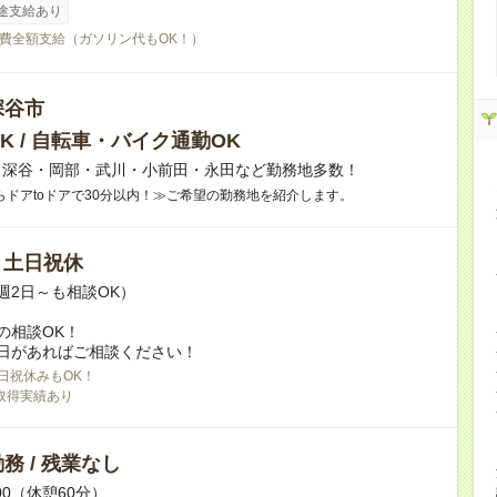
途支給あり
費全額支給（ガソリン代もOK！）
深谷市
K / 自転車・バイク通勤OK
】深谷・岡部・武川・小前田・永田など勤務地多数！
らドアtoドアで30分以内！≫ご希望の勤務地を紹介します。
/ 土日祝休
週2日～も相談OK）
の相談OK！
日があればご相談ください！
日祝休みもOK！
取得実績あり
務 / 残業なし
:00（休憩60分）