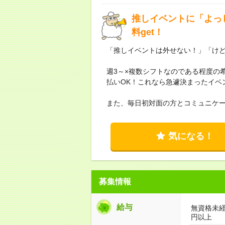
推しイベントに「よっ
料get！
「推しイベントは外せない！」「け
週3～×複数シフトなのである程度の
払いOK！これなら急遽決まったイベ
また、毎日初対面の方とコミュニケ
気になる！
募集情報
給与
無資格未経
円以上