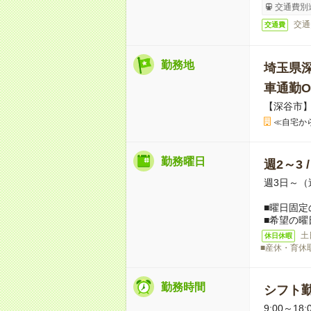
交通費別
交通
交通費
勤務地
埼玉県
車通勤O
【深谷市
≪自宅か
勤務曜日
週2～3 
週3日～（
■曜日固定
■希望の曜
土
休日休暇
■産休・育休
勤務時間
シフト勤
9:00～18