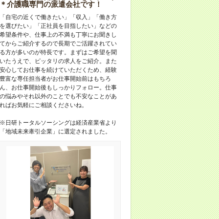
＊介護職専門の派遣会社です！
「自宅の近くで働きたい」「収入」「働き方
を選びたい」「正社員を目指したい」などの
希望条件や、仕事上の不満も丁寧にお聞きし
てからご紹介するので長期でご活躍されてい
る方が多いのが特長です。まずはご希望を聞
いたうえで、ピッタリの求人をご紹介。また
安心してお仕事を続けていただくため、経験
豊富な専任担当者がお仕事開始前はもちろ
ん、お仕事開始後もしっかりフォロー。仕事
の悩みやそれ以外のことでも不安なことがあ
ればお気軽にご相談くださいね。
※日研トータルソーシングは経済産業省より
「地域未来牽引企業」に選定されました。