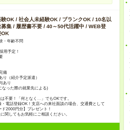
OK / 社会人未経験OK / ブランクOK / 10名以
集 / 履歴書不要 / 40～50代活躍中 / WEB登
OK
験・年齢不問
上採用予定！
要
完備
あり（紹介予定派遣）
賞与あり
になった際の就業先による)
は不要！「何となく…」でもOKです。
録・電話登録OK！支店への来社面談の場合、交通費として
ード2000円分】プレゼント！
談に関してもお気軽にご相談ください。