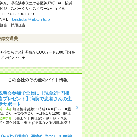
神奈川県横浜市保土ケ谷区神戸町134 横浜
ビジネスパークサウスタワー2F B区画
TEL：0120-901-799
MAIL：
tenshoku@nikken-ts.jp
担当：採用担当
登録交通費
★今ならご来社登録でQUOカード2000円分を
プレゼント中★
この会社のその他のバイト情報
説明会参加で全員に【現金2千円相
当プレゼント】病院で患者さんの生
活サポート
[給 与]
無資格未経験：時給1400円～ ■週
払いOK ■扶養内OK ■日収1万1200円以上
[勤務地]
【墨田区】押上駅・曳舟駅・八広
駅・鐘ケ淵駅・東あずま駅など勤務地多数！
《50代活躍中》医療行為なし＊病院