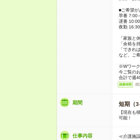
■ご希望が
早番 7:00～
遅番 10:00
夜勤 16:3
「家族と
「余裕を
「できれ
など、ご
※Wワー
今ご覧の
合計で週4
残
残業時間
期間
短期（3
【現在も積
可能！
仕事内容
≪介護施