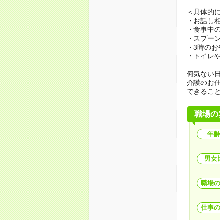
＜具体的
・お話し
・食事中
・スプー
・3時のお
・トイレ
何気ない
介護のお
できるこ
職場の
年齢
男女
職場の
仕事の