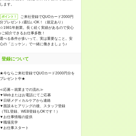
します。
ご来社登録でQUOカード2000円
ポイント！
分プレゼント♪週払いOK！（規定あり）
☆1981年創業。長く続く実績があるので安心
♪ご紹介できるお仕事多数！
選べる条件が多いって、実は重要なこと。安
心の「ニッケン」で一緒に働きましょう♪
登録について
★今ならご来社登録でQUOカード2000円分を
プレゼント中★
≪応募～就業までの流れ≫
▼Webまたはお電話にてご応募
▼日研メディカルケアから連絡
▼面談＆ヒアリングの後、スタッフ登録
（TEL登録、WEB登録もOKです！）
▼お仕事情報の提供
▼職場見学
▼お仕事スタート