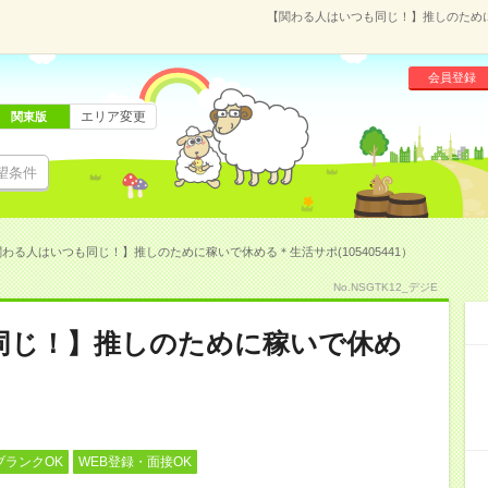
【関わる人はいつも同じ！】推しのために稼
会員登録
エリア変更
関東版
望条件
わる人はいつも同じ！】推しのために稼いで休める＊生活サポ(105405441）
No.NSGTK12_デジE
同じ！】推しのために稼いで休め
ブランクOK
WEB登録・面接OK