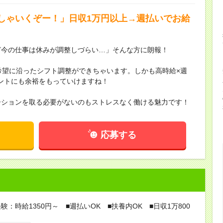
しゃいくぞー！」日収1万円以上→週払いでお給
ど今の仕事は休みが調整しづらい…」そんな方に朗報！
希望に沿ったシフト調整ができちゃいます。しかも高時給×週
ントにも余裕をもっていけますね！
ーションを取る必要がないのもストレスなく働ける魅力です！
応募する
験：時給1350円～ ■週払いOK ■扶養内OK ■日収1万800