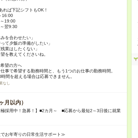
あれば下記シフトもOK！
16:00
～19:00
0～翌9:30
休みを合わせたい」
持って夕飯の準備がしたい」
ば残業はしたくない」
希望を教えてくださいね。
ク希望の方へ
お仕事で希望する勤務時間と、もう1つのお仕事の勤務時間。
0時間を超える場合は応募できません。
業なし
ヶ月以内）
極採用中！急募！】■2カ月～ ■応募から最短2～3日後に就業
設でお年寄りの日常生活サポート≫