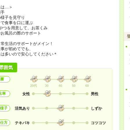
には…＞
相手
の様子を見守り
ンで食事を口に運ぶ
やつを用意して、お茶くみ
やお風呂の際のサポート
日常生活のサポートがメイン！
仕事が初めてでも、
とは多いので安心してください＊
雰囲気
層
20代
30
40
50
60
比率
女性
男性
様子
活気あり
しずか
仕方
テキパキ
コツコツ