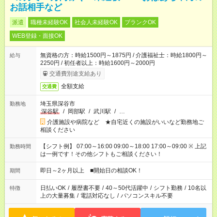
お話相手など
派遣
職種未経験OK
社会人未経験OK
ブランクOK
WEB登録・面接OK
無資格の方：時給1500円～1875円 / 介護福祉士：時給1800円～
給与
2250円 / 初任者以上：時給1600円～2000円
交通費別途支給あり
全額支給
交通費
埼玉県深谷市
勤務地
深谷駅
/
岡部駅
/
武川駅
/
…
介護施設や病院など ★自宅近くの施設がいいなど勤務地ご
相談ください
【シフト例】 07:00～16:00 09:00～18:00 17:00～09:00 ※ 上記
勤務時間
は一例です！その他シフトもご相談ください！
即日～2ヶ月以上 ■開始日の相談OK！
期間
日払いOK
/
履歴書不要
/
40～50代活躍中
/
シフト勤務
/
10名以
特徴
上の大量募集
/
電話対応なし
/
パソコンスキル不要