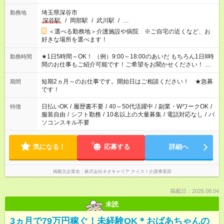
埼玉県深谷市
勤務地
深谷駅
/
岡部駅
/
武川駅
/
…
＜選べる勤務地＞介護施設や病院 ※ご自宅の近くなど、お
好きな場所を選べます！
★1日5時間～OK！ （例）9:00～18:00のあいだ もちろん1日8時
勤務時間
間のお仕事もご紹介可能です！ご希望をお聞かせください！ ★
家庭の都合でお休みが必要な場合も遠慮なくご相談ください。
※週最低15時間以上の勤務が必要です
短期2ヵ月～のお仕事です。開始日はご相談ください！ ★急募
期間
です！
日払いOK
/
履歴書不要
/
40～50代活躍中
/
副業・WワークOK
/
特徴
服装自由
/
シフト勤務
/
10名以上の大量募集
/
電話対応なし
/
パ
ソコンスキル不要
気になる！
応募する
詳細へ
掲載元企業名
株式会社ネオキャリア ナイス！介護事業部
掲載日：2026.08.04
未読
3ヵ月で79万円稼ぐ！未経験OK＊おばあちゃんの