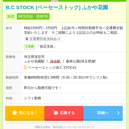
B.C STOCK (ベーセーストック) ふかや花園
派遣
WEB登録・面接OK
時給1500円～1550円 上記給与＋時間外勤務手当＋交通費全額
給与
支給いたします ※ご経験により上記以上のお時給もご相談させ
ていただきます ※時間外手当はお時給の1.25倍です！
交通費別途支給あり
「規定支給」
交通費
埼玉県深谷市
勤務地
ふかや花園駅
/
深谷駅
/
森林公園(埼玉県)駅
ベーセーストック(B.C STOCK)
実働8時間/休憩1.5時間（9:30～20:30の中でシフト制）
勤務時間
即日から勤務可能です！
期間
シフト勤務
特徴
気になる！
応募する
詳細へ
掲載元企業名
株式会社シーエーセールススタッフ