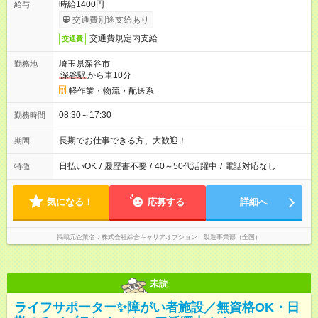
時給1400円
給与
交通費別途支給あり
交通費規定内支給
交通費
埼玉県深谷市
勤務地
深谷駅
から車10分
軽作業・物流・配送系
08:30～17:30
勤務時間
長期でお仕事できる方、大歓迎！
期間
日払いOK
/
履歴書不要
/
40～50代活躍中
/
電話対応なし
特徴
気になる！
応募する
詳細へ
掲載元企業名
株式会社綜合キャリアオプション 製造事業部（全国）
未読
ライフサポーター✨障がい者施設／無資格OK・日