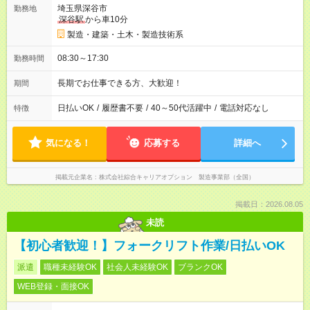
埼玉県深谷市
勤務地
深谷駅
から車10分
製造・建築・土木・製造技術系
08:30～17:30
勤務時間
長期でお仕事できる方、大歓迎！
期間
日払いOK
/
履歴書不要
/
40～50代活躍中
/
電話対応なし
特徴
気になる！
応募する
詳細へ
掲載元企業名
株式会社綜合キャリアオプション 製造事業部（全国）
掲載日：2026.08.05
未読
【初心者歓迎！】フォークリフト作業/日払いOK
派遣
職種未経験OK
社会人未経験OK
ブランクOK
WEB登録・面接OK