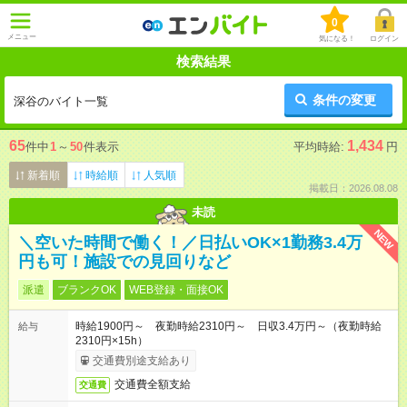
0
メニュー
気になる！
ログイン
検索結果
条件の変更
深谷のバイト一覧
65
1,434
件中
1
～
50
件表示
平均時給:
円
新着順
時給順
人気順
掲載日：2026.08.08
未読
NEW
＼空いた時間で働く！／日払いOK×1勤務3.4万
円も可！施設での見回りなど
派遣
ブランクOK
WEB登録・面接OK
時給1900円～ 夜勤時給2310円～ 日収3.4万円～（夜勤時給
給与
2310円×15h）
交通費別途支給あり
交通費全額支給
交通費