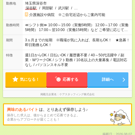
埼玉県深谷市
勤務地
深谷駅
/
岡部駅
/
武川駅
/
…
介護施設や病院 ※ご自宅近辺からご案内可能
≪シフト例≫ 10:00～15:00（実働5時間） 12:00～17:00（実働
勤務時間
5時間） 17:00～翌10:00（実働15時間）など ご希望に応じて、
働く時間は調整できます！ お気軽に担当へ相談ください！
3ヵ月までの短期 ※職場が気に入れば、長期もOK！ ★急募！
期間
即日勤務もOK！
週1日からOK
/
日払いOK
/
履歴書不要
/
40～50代活躍中
/
副
特徴
業・WワークOK
/
シフト勤務
/
10名以上の大量募集
/
電話対応
なし
/
パソコンスキル不要
気になる！
応募する
詳細へ
掲載元企業名
ケアスタッフィング株式会社
興味のあるバイト
は、とりあえず保存しよう♪
保存した求人は、後からまとめて応募できるよ。
企業からアプローチが届くことも！
掲載日：2026.08.07