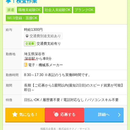
事！検査作業
派遣
職種未経験OK
社会人未経験OK
ブランクOK
WEB登録・面接OK
時給1300円
給与
交通費別途支給あり
交通費支給有り
交通費
埼玉県深谷市
勤務地
深谷駅
から車8分
電子・機械系メーカー
8:30～17:30 ※表記のうち実働8時間です。
勤務時間
長期【ご応募から1週間以内(最短2日目)のスピード就業が可能】
期間
即日～
日払いOK
/
履歴書不要
/
電話対応なし
/
パソコンスキル不要
特徴
気になる！
応募する
詳細へ
掲載元企業名
株式会社テクノ・サービス