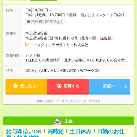
日給18,700円～
給与
日給（1勤務）18,700円 ※経験・能力によりスタート日給相談
可・昇給可 【試用期間】試用期間あり 試用期間の長さ：3ヶ月
交通費別途支給あり
雇用形態、給与は本採用時と同じです。
埼玉県深谷市
勤務地
埼玉県深谷市田所町18番15-2号（最寄り駅：
深谷駅
）
ユースタイルラボラトリー株式会社
シフト制
勤務時間
1日あたりの実働時間：最大8時間/日 ※1か月あたりの変形労働
制（週平均40時間以内） 夜勤：17:00-翌09:00（休憩2時間）
週1日からOK / 日払いOK / 副業・WワークOK
特徴
気になる！
応募する
詳細へ
掲載元企業名
ユースタイルラボラトリー株式会社
未読
給与即払いOK！高時給！土日休み！日勤のお仕