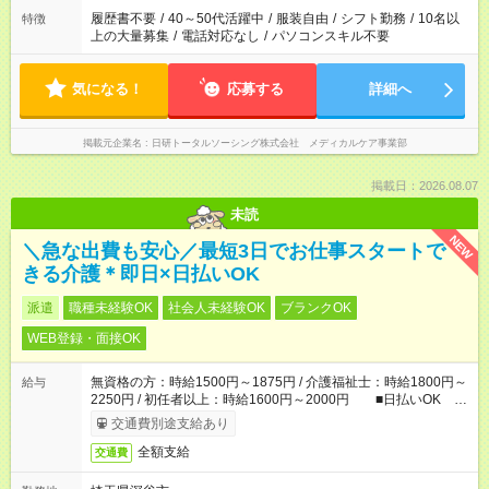
合は応募できません。
履歴書不要
/
40～50代活躍中
/
服装自由
/
シフト勤務
/
10名以
特徴
上の大量募集
/
電話対応なし
/
パソコンスキル不要
気になる！
応募する
詳細へ
掲載元企業名
日研トータルソーシング株式会社 メディカルケア事業部
掲載日：2026.08.07
未読
NEW
＼急な出費も安心／最短3日でお仕事スタートで
きる介護＊即日×日払いOK
派遣
職種未経験OK
社会人未経験OK
ブランクOK
WEB登録・面接OK
無資格の方：時給1500円～1875円 / 介護福祉士：時給1800円～
給与
2250円 / 初任者以上：時給1600円～2000円 ■日払いOK ■
日収例：1万2000円（時給1500円×8h）
交通費別途支給あり
全額支給
交通費