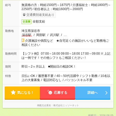
無資格の方：時給1500円～1875円 / 介護福祉士：時給1800円～
給与
2250円 / 初任者以上：時給1600円～2000円
交通費別途支給あり
全額支給
交通費
埼玉県深谷市
勤務地
深谷駅
/
岡部駅
/
武川駅
/
…
介護施設や病院など ★自宅近くの施設がいいなど勤務地ご
相談ください
【シフト例】 07:00～16:00 09:00～18:00 17:00～09:00 ※ 上記
勤務時間
は一例です！その他シフトもご相談ください！
即日～2ヶ月以上 ■開始日の相談OK！
期間
日払いOK
/
履歴書不要
/
40～50代活躍中
/
シフト勤務
/
10名以
特徴
上の大量募集
/
電話対応なし
/
パソコンスキル不要
気になる！
応募する
詳細へ
掲載元企業名
株式会社ニッソーネット
掲載日：2026.08.05