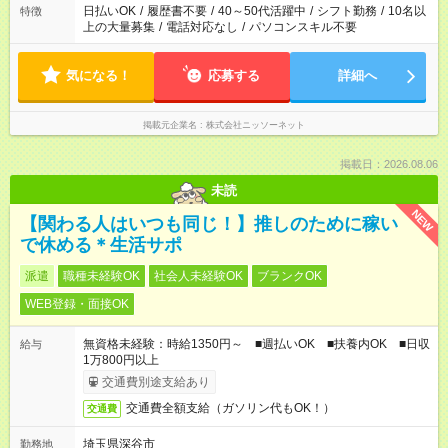
日払いOK
/
履歴書不要
/
40～50代活躍中
/
シフト勤務
/
10名以
特徴
上の大量募集
/
電話対応なし
/
パソコンスキル不要
気になる！
応募する
詳細へ
掲載元企業名
株式会社ニッソーネット
掲載日：2026.08.06
未読
NEW
【関わる人はいつも同じ！】推しのために稼い
で休める＊生活サポ
派遣
職種未経験OK
社会人未経験OK
ブランクOK
WEB登録・面接OK
無資格未経験：時給1350円～ ■週払いOK ■扶養内OK ■日収
給与
1万800円以上
交通費別途支給あり
交通費全額支給（ガソリン代もOK！）
交通費
埼玉県深谷市
勤務地