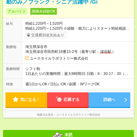
勤のみ／ブランク・シニア活躍中 /Gi
アルバイト
職種未経験OK
時給1,220円～1,520円
給与
時給1,220円～1,520円 ※経験・能力によりスタート時給相談
可・昇給可 ＜給与例＞ 週4日×6時間×1,220円＝約117,100円
交通費別途支給あり
【試用期間】試用期間あり 試用期間の長さ：3ヶ月 雇用形態、
給与は本採用時と同じです。
埼玉県深谷市
勤務地
埼玉県深谷市田所町18番15-2号（最寄り駅：
深谷駅
）
ユースタイルラボラトリー株式会社
シフト制
勤務時間
1日あたりの実働時間：最大8時間/日 日勤：8：30-17：30（休
憩法定通り）
週1日からOK / 日払いOK / 副業・WワークOK
特徴
気になる！
応募する
詳細へ
掲載元企業名
ユースタイルラボラトリー株式会社
未読