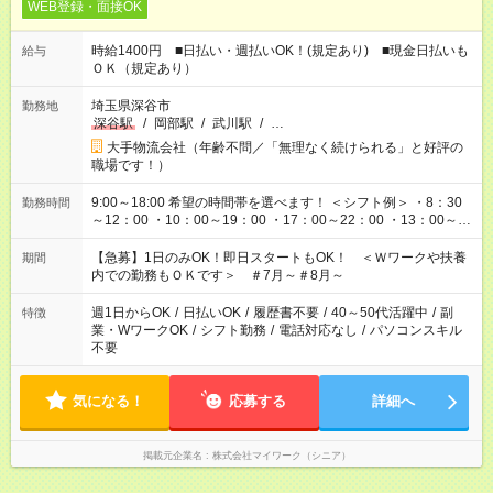
WEB登録・面接OK
時給1400円 ■日払い・週払いOK！(規定あり) ■現金日払いも
給与
ＯＫ（規定あり）
埼玉県深谷市
勤務地
深谷駅
/
岡部駅
/
武川駅
/
…
大手物流会社（年齢不問／「無理なく続けられる」と好評の
職場です！）
9:00～18:00 希望の時間帯を選べます！ ＜シフト例＞ ・8：30
勤務時間
～12：00 ・10：00～19：00 ・17：00～22：00 ・13：00～
22：00 ・22：00～翌6：00 など
【急募】1日のみOK！即日スタートもOK！ ＜Ｗワークや扶養
期間
内での勤務もＯＫです＞ ＃7月～＃8月～
週1日からOK
/
日払いOK
/
履歴書不要
/
40～50代活躍中
/
副
特徴
業・WワークOK
/
シフト勤務
/
電話対応なし
/
パソコンスキル
不要
気になる！
応募する
詳細へ
掲載元企業名
株式会社マイワーク（シニア）