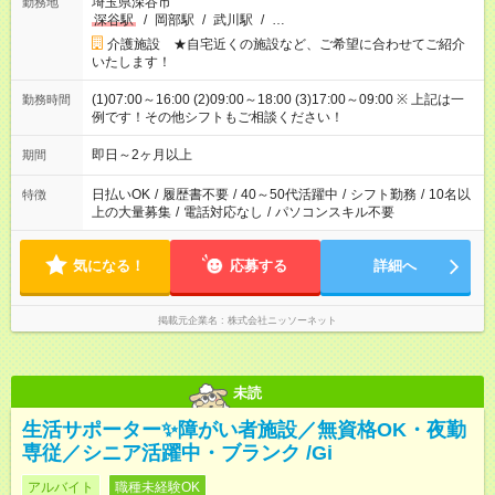
埼玉県深谷市
勤務地
深谷駅
/
岡部駅
/
武川駅
/
…
介護施設 ★自宅近くの施設など、ご希望に合わせてご紹介
いたします！
(1)07:00～16:00 (2)09:00～18:00 (3)17:00～09:00 ※ 上記は一
勤務時間
例です！その他シフトもご相談ください！
即日～2ヶ月以上
期間
日払いOK
/
履歴書不要
/
40～50代活躍中
/
シフト勤務
/
10名以
特徴
上の大量募集
/
電話対応なし
/
パソコンスキル不要
気になる！
応募する
詳細へ
掲載元企業名
株式会社ニッソーネット
未読
生活サポーター✨障がい者施設／無資格OK・夜勤
専従／シニア活躍中・ブランク /Gi
アルバイト
職種未経験OK