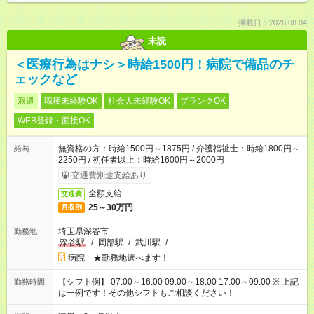
掲載日：2026.08.04
未読
＜医療行為はナシ＞時給1500円！病院で備品のチ
ェックなど
派遣
職種未経験OK
社会人未経験OK
ブランクOK
WEB登録・面接OK
無資格の方：時給1500円～1875円 / 介護福祉士：時給1800円～
給与
2250円 / 初任者以上：時給1600円～2000円
交通費別途支給あり
全額支給
交通費
25～30万円
月収例
埼玉県深谷市
勤務地
深谷駅
/
岡部駅
/
武川駅
/
…
病院 ★勤務地選べます！
【シフト例】 07:00～16:00 09:00～18:00 17:00～09:00 ※ 上記
勤務時間
は一例です！その他シフトもご相談ください！