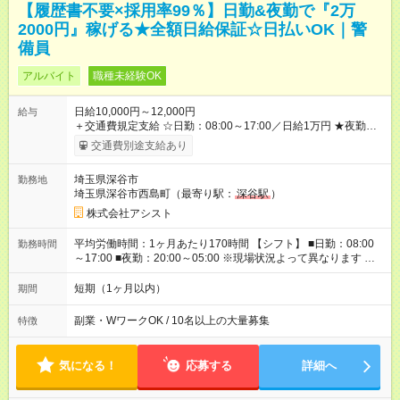
【履歴書不要×採用率99％】日勤&夜勤で『2万
2000円』稼げる★全額日給保証☆日払いOK｜警
備員
アルバイト
職種未経験OK
日給10,000円～12,000円
給与
＋交通費規定支給 ☆日勤：08:00～17:00／日給1万円 ★夜勤：
20:00～05:00／日給1万2000円 -:+:-:+:-:+:-:+:-:+:- 日勤＋夜勤で 1
交通費別途支給あり
日『2万2000円』も稼げる！ -:+:-:+:-:+:-:+:-:+:- ■選べる支払い方
法 ┗日払い・週払い・月払いOK！ さらに手渡し・振込まで選
埼玉県深谷市
勤務地
べる！ 日払いは、当日に『現金全額』手渡しです♪ ■残業手当
埼玉県深谷市西島町（最寄り駅：
深谷駅
）
別途支給 ■日給全額保障あり ┗予定時間より早く終わっても日給
は満額支給！ ■資格手当あり ┗施設警備2級など 【試用期間】
株式会社アシスト
試用期間なし
平均労働時間：1ヶ月あたり170時間 【シフト】 ■日勤：08:00
勤務時間
～17:00 ■夜勤：20:00～05:00 ※現場状況よって異なります ※早
く終われば1現場4～8時間勤務もあり ☆週3～勤務OK！ ☆現場
が早く終わっても日給全額保証！ ☆ご希望の方は「日勤＋夜
短期（1ヶ月以内）
期間
勤」も可能！ 平均労働時間：1ヶ月あたり170時間 【シフト】 ■
日勤：08:00～17:00 ■夜勤：20:00～05:00 ※現場状況よって異
副業・WワークOK / 10名以上の大量募集
特徴
なります ※早く終われば1現場4～8時間勤務もあり ☆週3～勤務
OK！ ☆現場が早く終わっても日給全額保証！ ☆ご希望の方は
「日勤＋夜勤」も可能！
気になる！
応募する
詳細へ