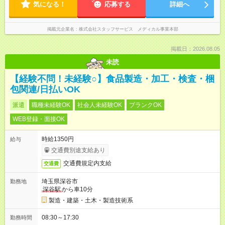
気になる！
応募する
詳細へ
掲載元企業名
株式会社スタッフサービス メディカル事業本部
掲載日：2026.08.05
未読
【経験不問！未経験○】食品製造・加工・検査・梱
包関連/日払いOK
派遣
職種未経験OK
社会人未経験OK
ブランクOK
WEB登録・面接OK
時給1350円
給与
交通費別途支給あり
交通費規定内支給
交通費
埼玉県深谷市
勤務地
深谷駅
から車10分
製造・建築・土木・製造技術系
08:30～17:30
勤務時間