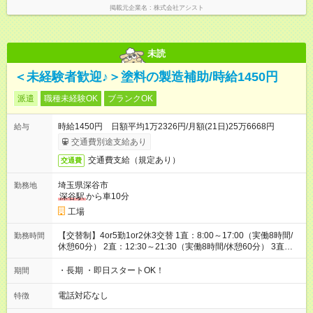
掲載元企業名
株式会社アシスト
未読
＜未経験者歓迎♪＞塗料の製造補助/時給1450円
派遣
職種未経験OK
ブランクOK
時給1450円 日額平均1万2326円/月額(21日)25万6668円
給与
交通費別途支給あり
交通費支給（規定あり）
交通費
埼玉県深谷市
勤務地
深谷駅
から車10分
工場
【交替制】4or5勤1or2休3交替 1直：8:00～17:00（実働8時間/
勤務時間
休憩60分） 2直：12:30～21:30（実働8時間/休憩60分） 3直：
22:00～翌7:00（実働8時間/休憩60分）
・長期 ・即日スタートOK！
期間
電話対応なし
特徴