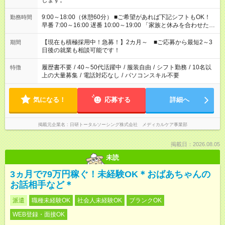
します。
9:00～18:00（休憩60分） ■ご希望があれば下記シフトもOK！
勤務時間
早番 7:00～16:00 遅番 10:00～19:00 「家族と休みを合わせた
い」 「余裕を持って夕飯の準備がしたい」 「できれば残業はし
たくない」 など、ご希望を教えてくださいね。 ※Wワーク希望
【現在も積極採用中！急募！】2カ月～ ■ご応募から最短2～3
期間
の方へ 今ご覧のお仕事で希望する勤務時間と、もう1つのお仕事
日後の就業も相談可能です！
の勤務時間。 合計で週40時間を超える場合は応募できません。
履歴書不要
/
40～50代活躍中
/
服装自由
/
シフト勤務
/
10名以
特徴
上の大量募集
/
電話対応なし
/
パソコンスキル不要
気になる！
応募する
詳細へ
掲載元企業名
日研トータルソーシング株式会社 メディカルケア事業部
掲載日：2026.08.05
未読
3ヵ月で79万円稼ぐ！未経験OK＊おばあちゃんの
お話相手など＊
派遣
職種未経験OK
社会人未経験OK
ブランクOK
WEB登録・面接OK