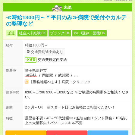
未読
≪時給1300円～＊平日のみ≫病院で受付やカルテ
の整理など
派遣
社会人未経験OK
ブランクOK
WEB登録・面接OK
時給1300円～
給与
交通費別途支給あり
交通費規定内支給
交通費
埼玉県深谷市
勤務地
深谷駅
/
岡部駅
/
武川駅
/
…
【勤務地選べます】病院・クリニック
8:00～17:00 9:00～18:00など ※ご希望の時間帯をご相談くださ
勤務時間
い。
2ヶ月～OK ※スタート日はお気軽にご相談ください！
期間
履歴書不要
/
40～50代活躍中
/
服装自由
/
シフト勤務
/
10名以
特徴
上の大量募集
/
パソコンスキル不要