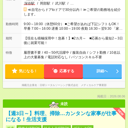
深谷駅
/
岡部駅
/
武川駅
/
…
≪自宅からドアtoドアで30分以内！≫ご希望の勤務地を紹介
します。
9:00～18:00（休憩60分） ■ご希望があれば下記シフトもOK！
勤務時間
早番 7:00～16:00 遅番 10:00～19:00 夜勤 16:30～翌9:30 「家族
と休みを合わせたい」 「余裕を持って夕飯の準備がしたい」
「できれば残業はしたくない」 など、ご希望を教えてください
【現在も積極採用中！急募！】■2カ月～ ■応募から最短2～3日
期間
ね。 ※Wワーク希望の方へ 今ご覧のお仕事で希望する勤務時間
後に就業可能！
と、もう1つのお仕事の勤務時間。 合計で週40時間を超える場
合は応募できません。
履歴書不要
/
40～50代活躍中
/
服装自由
/
シフト勤務
/
10名以
特徴
上の大量募集
/
電話対応なし
/
パソコンスキル不要
気になる！
応募する
詳細へ
掲載元企業名
日研トータルソーシング株式会社 メディカルケア事業部
掲載日：2026.08.06
未読
NEW
【週3日～】料理、掃除…カンタンな家事が仕事
になる！生活支援