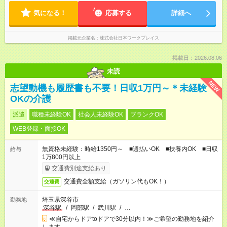
気になる！
応募する
詳細へ
掲載元企業名
株式会社日本ワークプレイス
掲載日：2026.08.06
未読
NEW
志望動機も履歴書も不要！日収1万円～＊未経験
OKの介護
派遣
職種未経験OK
社会人未経験OK
ブランクOK
WEB登録・面接OK
無資格未経験：時給1350円～ ■週払いOK ■扶養内OK ■日収
給与
1万800円以上
交通費別途支給あり
交通費全額支給（ガソリン代もOK！）
交通費
埼玉県深谷市
勤務地
深谷駅
/
岡部駅
/
武川駅
/
…
≪自宅からドアtoドアで30分以内！≫ご希望の勤務地を紹介