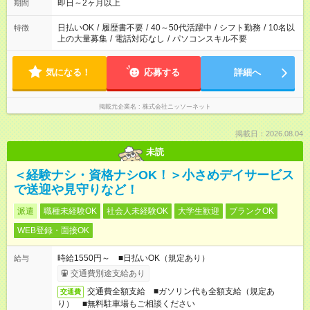
即日～2ヶ月以上
期間
日払いOK
/
履歴書不要
/
40～50代活躍中
/
シフト勤務
/
10名以
特徴
上の大量募集
/
電話対応なし
/
パソコンスキル不要
気になる！
応募する
詳細へ
掲載元企業名
株式会社ニッソーネット
掲載日：2026.08.04
未読
＜経験ナシ・資格ナシOK！＞小さめデイサービス
で送迎や見守りなど！
派遣
職種未経験OK
社会人未経験OK
大学生歓迎
ブランクOK
WEB登録・面接OK
時給1550円～ ■日払いOK（規定あり）
給与
交通費別途支給あり
交通費全額支給 ■ガソリン代も全額支給（規定あ
交通費
り） ■無料駐車場もご相談ください