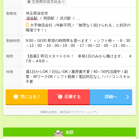
交通費別途支給あり
埼玉県深谷市
勤務地
深谷駅
/
岡部駅
/
武川駅
/
…
大手物流会社（年齢不問／「無理なく続けられる」と好評の
職場です！）
9:00～18:00 希望の時間帯を選べます！ ＜シフト例＞ ・8：30
勤務時間
～12：00 ・10：00～19：00 ・17：00～22：00 ・13：00～
22：00 ・22：00～翌6：00 など
【急募】即日スタートＯＫ！ 単発1日のみから働けます。 ＃
期間
7月～＃8月～
週1日からOK
/
日払いOK
/
履歴書不要
/
40～50代活躍中
/
副
特徴
業・WワークOK
/
シフト勤務
/
電話対応なし
/
パソコンスキル
不要
気になる！
応募する
詳細へ
掲載元企業名
株式会社マイワーク（シニア）
未読