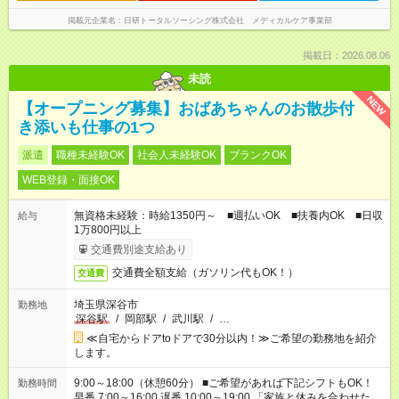
掲載元企業名
日研トータルソーシング株式会社 メディカルケア事業部
掲載日：2026.08.06
未読
NEW
【オープニング募集】おばあちゃんのお散歩付
き添いも仕事の1つ
派遣
職種未経験OK
社会人未経験OK
ブランクOK
WEB登録・面接OK
無資格未経験：時給1350円～ ■週払いOK ■扶養内OK ■日収
給与
1万800円以上
交通費別途支給あり
交通費全額支給（ガソリン代もOK！）
交通費
埼玉県深谷市
勤務地
深谷駅
/
岡部駅
/
武川駅
/
…
≪自宅からドアtoドアで30分以内！≫ご希望の勤務地を紹介
します。
9:00～18:00（休憩60分） ■ご希望があれば下記シフトもOK！
勤務時間
早番 7:00～16:00 遅番 10:00～19:00 「家族と休みを合わせた