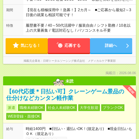
い」 「余裕を持って夕飯の準備がしたい」 「できれば残業はし
たくない」 など、ご希望を教えてくださいね。 ※Wワーク希望
【現在も積極採用中！急募！】2カ月～ ■ご応募から最短2～3
期間
の方へ 今ご覧のお仕事で希望する勤務時間と、もう1つのお仕事
日後の就業も相談可能です！
の勤務時間。 合計で週40時間を超える場合は応募できません。
履歴書不要
/
40～50代活躍中
/
服装自由
/
シフト勤務
/
10名以
特徴
上の大量募集
/
電話対応なし
/
パソコンスキル不要
気になる！
応募する
詳細へ
掲載元企業名
日研トータルソーシング株式会社 メディカルケア事業部
掲載日：2026.08.06
未読
NEW
【60代応援＊日払い可】クレーンゲーム景品の
仕分けなどカンタン軽作業
派遣
職種未経験OK
社会人未経験OK
大学生歓迎
ブランクOK
WEB登録・面接OK
時給1400円 ■日払い・週払いOK！(規定あり) ■現金日払いも
給与
ＯＫ（規定あり）