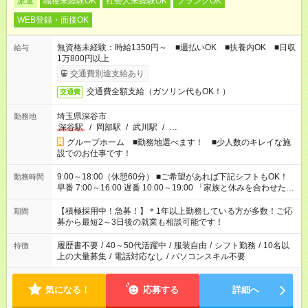
派遣
職種未経験OK
社会人未経験OK
ブランクOK
WEB登録・面接OK
無資格未経験：時給1350円～ ■週払いOK ■扶養内OK ■日収
給与
1万800円以上
交通費別途支給あり
交通費全額支給（ガソリン代もOK！）
交通費
埼玉県深谷市
勤務地
深谷駅
/
岡部駅
/
武川駅
/
…
グループホーム ■勤務地選べます！ ■少人数のキレイな施
設でのお仕事です！
9:00～18:00（休憩60分） ■ご希望があれば下記シフトもOK！
勤務時間
早番 7:00～16:00 遅番 10:00～19:00 「家族と休みを合わせた
い」 「余裕を持って夕飯の準備がしたい」 「できれば残業はし
たくない」 など、ご希望を教えてくださいね。 ※Wワーク希望
【積極採用中！急募！】＊1年以上勤務している方が多数！ご応
期間
の方へ 今ご覧のお仕事で希望する勤務時間と、もう1つのお仕事
募から最短2～3日後の就業も相談可能です！
の勤務時間。 合計で週40時間を超える場合は応募できません。
履歴書不要
/
40～50代活躍中
/
服装自由
/
シフト勤務
/
10名以
特徴
上の大量募集
/
電話対応なし
/
パソコンスキル不要
気になる！
応募する
詳細へ