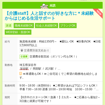
未読
NEW
【介護staff】人と話すのが好きな方に＊未経験
からはじめる生活サポート
派遣
職種未経験OK
社会人未経験OK
ブランクOK
WEB登録・面接OK
無資格未経験：時給1350円～ ■週払いOK ■扶養内OK ■日収
給与
1万800円以上
交通費別途支給あり
交通費全額支給（ガソリン代もOK！）
交通費
埼玉県深谷市
勤務地
深谷駅
/
岡部駅
/
武川駅
/
…
≪車通勤もOK！≫ご自宅近くでご希望の勤務地を紹介しま
す。
9:00～18:00（休憩60分） ■ご希望があれば下記シフトもOK！
勤務時間
早番 7:00～16:00 遅番 10:00～19:00 時短 10:00～15:00 「家
族と休みを合わせたい」 「余裕を持って夕飯の準備がしたい」
「できれば残業はしたくない」 など、ご希望を教えてください
【8月中のスタートOK！急募！】2カ月～ ■ご応募から最短2～
期間
ね。 ※Wワーク希望の方へ 今ご覧のお仕事で希望する勤務時間
3日後に就業が可能です！
と、もう1つのお仕事の勤務時間。 合計で週40時間を超える場