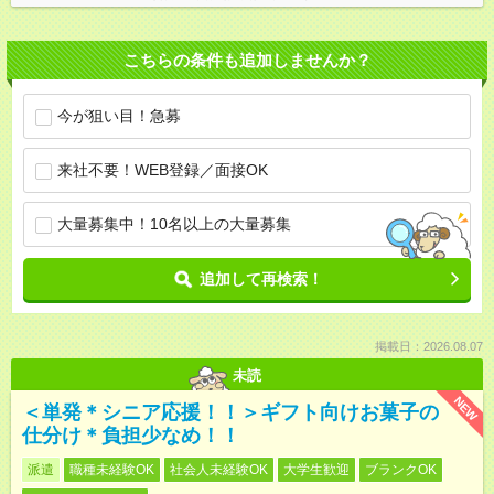
こちらの条件も追加しませんか？
今が狙い目！急募
来社不要！WEB登録／面接OK
大量募集中！10名以上の大量募集
追加して再検索！
掲載日：2026.08.07
未読
NEW
＜単発＊シニア応援！！＞ギフト向けお菓子の
仕分け＊負担少なめ！！
派遣
職種未経験OK
社会人未経験OK
大学生歓迎
ブランクOK