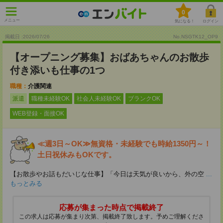
0
メニュー
気になる！
ログイン
掲載日 :2026
/
07
/
26
No.NSGTK12_OP9
【オープニング募集】おばあちゃんのお散歩
付き添いも仕事の1つ
職種：
介護関連
派遣
職種未経験OK
社会人未経験OK
ブランクOK
WEB登録・面接OK
≪週3日～OK≫無資格・未経験でも時給1350円～！
土日祝休みもOKです。
【お散歩やお話もだいじな仕事】「今日は天気が良いから、外の空
...
もっとみる
応募が集まった時点で掲載終了
この求人は応募が集まり次第、掲載終了致します。予めご理解くださ