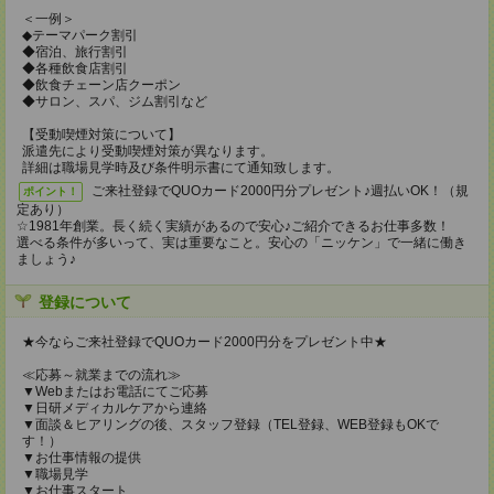
＜一例＞
◆テーマパーク割引
◆宿泊、旅行割引
◆各種飲食店割引
◆飲食チェーン店クーポン
◆サロン、スパ、ジム割引など
【受動喫煙対策について】
派遣先により受動喫煙対策が異なります。
詳細は職場見学時及び条件明示書にて通知致します。
ご来社登録でQUOカード2000円分プレゼント♪週払いOK！（規
ポイント！
定あり）
☆1981年創業。長く続く実績があるので安心♪ご紹介できるお仕事多数！
選べる条件が多いって、実は重要なこと。安心の「ニッケン」で一緒に働き
ましょう♪
登録について
★今ならご来社登録でQUOカード2000円分をプレゼント中★
≪応募～就業までの流れ≫
▼Webまたはお電話にてご応募
▼日研メディカルケアから連絡
▼面談＆ヒアリングの後、スタッフ登録（TEL登録、WEB登録もOKで
す！）
▼お仕事情報の提供
▼職場見学
▼お仕事スタート