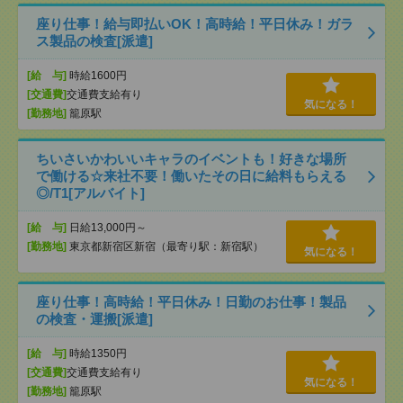
座り仕事！給与即払いOK！高時給！平日休み！ガラ
ス製品の検査[派遣]
[給 与]
時給1600円
[交通費]
交通費支給有り
気になる！
[勤務地]
籠原駅
ちいさいかわいいキャラのイベントも！好きな場所
で働ける☆来社不要！働いたその日に給料もらえる
◎/T1[アルバイト]
[給 与]
日給13,000円～
[勤務地]
東京都新宿区新宿（最寄り駅：新宿駅）
気になる！
座り仕事！高時給！平日休み！日勤のお仕事！製品
の検査・運搬[派遣]
[給 与]
時給1350円
[交通費]
交通費支給有り
気になる！
[勤務地]
籠原駅