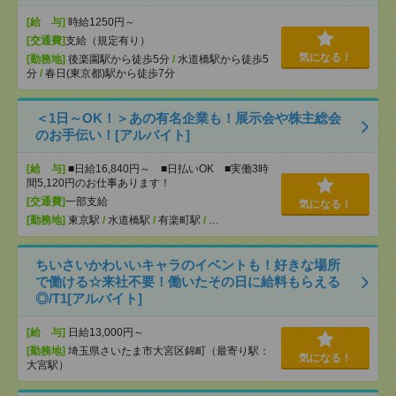
[給 与]
時給1250円～
[交通費]
支給（規定有り）
気になる！
[勤務地]
後楽園駅から徒歩5分
/
水道橋駅から徒歩5
分
/
春日(東京都)駅から徒歩7分
＜1日～OK！＞あの有名企業も！展示会や株主総会
のお手伝い！[アルバイト]
[給 与]
■日給16,840円～ ■日払いOK ■実働3時
間5,120円のお仕事あります！
[交通費]
一部支給
気になる！
[勤務地]
東京駅
/
水道橋駅
/
有楽町駅
/
…
ちいさいかわいいキャラのイベントも！好きな場所
で働ける☆来社不要！働いたその日に給料もらえる
◎/T1[アルバイト]
[給 与]
日給13,000円～
[勤務地]
埼玉県さいたま市大宮区錦町（最寄り駅：
気になる！
大宮駅）