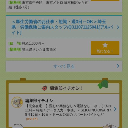
[勤務地]
東京都中央区 東京メトロ 日本橋駅から直
結（徒歩1分）
＜厚生労働省のお仕事・短期・週3日～OK＞埼玉
県・労働保険ご案内スタッフ/Q311071125041[アルバ
イト]
[給 与]
時給1,600円～
[勤務地]
埼玉県さいたま市西区
気になる！
すべて見る
編集部イチオシ
【完全在宅！】難しい業務なし＆電話なし！ゆっくりの
11時～時短＊データ入力・事務、＜SEKAI NO OWARI＊
8月15日・16日＞ドーム公演のサポートバイトなど
(8/7UP!)