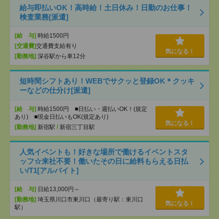
給与即払いOK！高時給！土日休み！日勤のお仕事！
検査業務[派遣]
[給 与]
時給1500円
[交通費]
交通費支給有り
気になる！
[勤務地]
深谷駅から車12分
短時間シフトあり！WEBでサクッと登録OK＊クッキ
ーなどの仕分け[派遣]
[給 与]
時給1500円 ■日払い・週払いOK！(規定
あり) ■現金日払いもOK(規定あり)
気になる！
[勤務地]
新宿駅
/
新宿三丁目駅
人気イベントも！好きな場所で働けるイベントスタ
ッフ☆来社不要！働いたその日に給料もらえる日払
い/T1[アルバイト]
[給 与]
日給13,000円～
[勤務地]
埼玉県川口市東川口（最寄り駅：東川口
気になる！
駅）