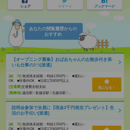
シェア
ツイート
ブックマーク
あなたの閲覧履歴からの
おすすめ
【オープニング募集】おばあちゃんのお散歩付き添
いも仕事の1つ[派遣]
[給 与]
無資格未経験：時給1350円～ ■週払い
OK ■扶養内OK ■日収1万800円以上
[交通費]
交通費全額支給
気になる！
[勤務地]
越谷駅
/
新越谷駅
/
北越谷駅
/
…
説明会参加で全員に【現金2千円相当プレゼント】生
活のお手伝い[派遣]
[給 与]
無資格未経験：時給1350円～ ■週払い
OK ■扶養内OK ■日収1万800円以上