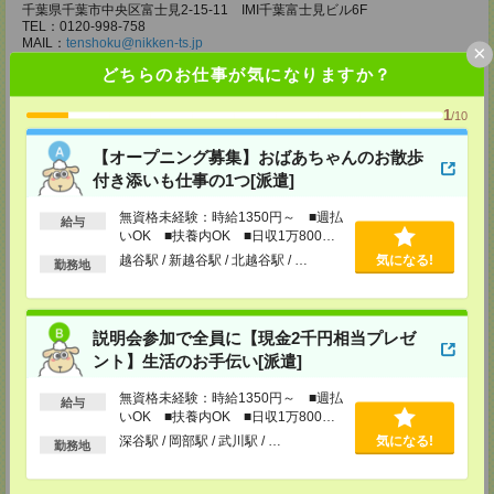
千葉県千葉市中央区富士見2-15-11 IMI千葉富士見ビル6F
TEL：0120-998-758
MAIL：
tenshoku@nikken-ts.jp
×
担当：採用担当
どちらのお仕事が気になりますか？
メディカルケア事業部 柏オフィス
1
千葉県柏市末広町5-19 第12関口ビル7F 705号室
/10
TEL：0120-935-218
MAIL：
tenshoku@nikken-ts.jp
【オープニング募集】おばあちゃんのお散歩
担当：採用担当
付き添いも仕事の1つ[派遣]
メディカルケア事業部 新宿オフィス
無資格未経験：時給1350円～ ■週払
東京都新宿区新宿2-3-10 新宿御苑ビル6階
給与
いOK ■扶養内OK ■日収1万800円
TEL：0120-457-235
MAIL：
tenshoku@nikken-ts.jp
以上
越谷駅 / 新越谷駅 / 北越谷駅 / …
気になる!
勤務地
担当：採用担当
メディカルケア事業部 立川事業所
東京都立川市錦町1-12-14
説明会参加で全員に【現金2千円相当プレゼ
TEL：0120-934-200
MAIL：
tenshoku@nikken-ts.jp
ント】生活のお手伝い[派遣]
担当：採用担当
無資格未経験：時給1350円～ ■週払
給与
メディカルケア事業部 町田オフィス
いOK ■扶養内OK ■日収1万800円
東京都町田市森野1-7-23 大樹生命町田ビル6F
以上
深谷駅 / 岡部駅 / 武川駅 / …
気になる!
TEL：0120-453-285
勤務地
MAIL：
tenshoku@nikken-ts.jp
担当：採用担当