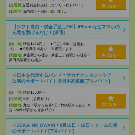
[交通費]
交通費全額支給（ガソリン代もOK！）
気になる！
[勤務地]
深谷駅
/
岡部駅
/
武川駅
/
…
【シフト自由・現金手渡しOK】iPhoneなどスマホの
充電を繋げるだけ！[派遣]
[給 与]
時給1414円～ ▼日払いOK（規定あ
り） ■初勤務手当あり ※規定による
[勤務地]
新宿駅から徒歩
/
新宿三丁目駅から徒歩
/
気になる！
高田馬場駅から徒歩
/
…
＜日本を代表するバンド＊サカナクション＞ツアー
公演のサポートバイト＠日本武道館[アルバイト]
[給 与]
時給1250円～
[交通費]
支給（規定有り）
気になる！
[勤務地]
九段下駅から徒歩5分
/
竹橋駅から徒歩10
分
/
神保町駅から徒歩15分
/
…
＜SEKAI NO OWARI＊8月15日・16日＞ドーム公演
のサポートバイト[アルバイト]