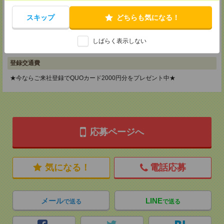
メディカルケア事業部 横浜オフィス
スキップ
どちらも気になる！
神奈川県横浜市保土ケ谷区神戸町134 横浜ビジネスパークサウスタワー
2F B区画
TEL：0120-901-799
MAIL：
tenshoku@nikken-ts.jp
しばらく表示しない
担当：採用担当
登録交通費
★今ならご来社登録でQUOカード2000円分をプレゼント中★
応募ページへ
気になる！
電話応募
メール
LINE
で送る
で送る