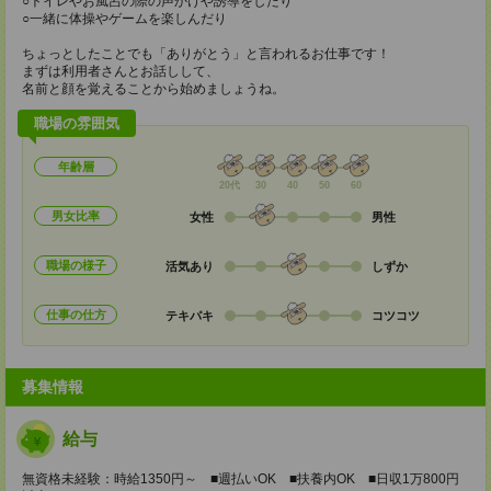
○トイレやお風呂の際の声かけや誘導をしたり
○一緒に体操やゲームを楽しんだり
ちょっとしたことでも「ありがとう」と言われるお仕事です！
まずは利用者さんとお話しして、
名前と顔を覚えることから始めましょうね。
職場の雰囲気
年齢層
20代
30
40
50
60
男女比率
女性
男性
職場の様子
活気あり
しずか
仕事の仕方
テキパキ
コツコツ
募集情報
給与
無資格未経験：時給1350円～ ■週払いOK ■扶養内OK ■日収1万800円