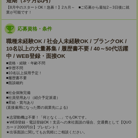
短期（3ヶ月以内）
【8月中のスタートOK！急募！】2カ月～ ■ご応募から最短2～3日後に就
業が可能です！
応募資格・条件
職種未経験OK / 社会人未経験OK / ブランクOK /
10名以上の大量募集 / 履歴書不要 / 40～50代活躍
中 / WEB登録・面接OK
■資格・経験・年齢不問
■学歴不問
■10名以上採用予定！
■履歴書不要
■面談確約
■社会保険完備
■社員登用あり（紹介予定派遣）
■昇給・賞与あり
(直接雇用になった際の就業先による)
★志望動機は不要！「何となく…」でもOKです。
★WEB登録・電話登録OK！支店への来社面談の場合、交通費として【QUO
カード2000円分】プレゼント！
★出張面談に関してもお気軽にご相談ください。