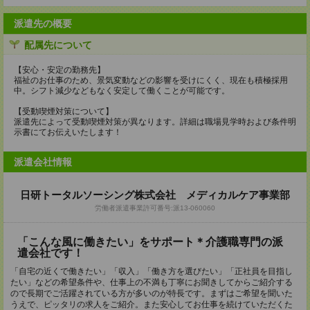
派遣先の概要
配属先について
【安心・安定の勤務先】
福祉のお仕事のため、景気変動などの影響を受けにくく、現在も積極採用
中。シフト減少などもなく安定して働くことが可能です。
【受動喫煙対策について】
派遣先によって受動喫煙対策が異なります。詳細は職場見学時および条件明
示書にてお伝えいたします！
派遣会社情報
日研トータルソーシング株式会社 メディカルケア事業部
労働者派遣事業許可番号:派13-060060
「こんな風に働きたい」をサポート＊介護職専門の派
遣会社です！
「自宅の近くで働きたい」「収入」「働き方を選びたい」「正社員を目指し
たい」などの希望条件や、仕事上の不満も丁寧にお聞きしてからご紹介する
ので長期でご活躍されている方が多いのが特長です。まずはご希望を聞いた
うえで、ピッタリの求人をご紹介。また安心してお仕事を続けていただくた