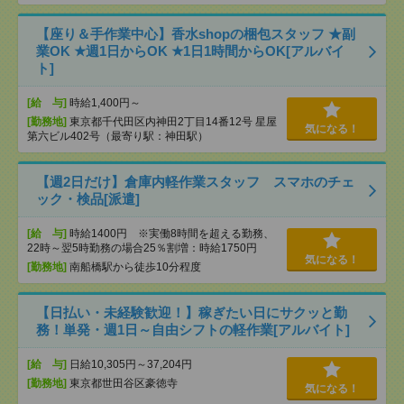
【座り＆手作業中心】香水shopの梱包スタッフ ★副
業OK ★週1日からOK ★1日1時間からOK[アルバイ
ト]
[給 与]
時給1,400円～
[勤務地]
東京都千代田区内神田2丁目14番12号 星屋
気になる！
第六ビル402号（最寄り駅：神田駅）
【週2日だけ】倉庫内軽作業スタッフ スマホのチェ
ック・検品[派遣]
[給 与]
時給1400円 ※実働8時間を超える勤務、
22時～翌5時勤務の場合25％割増：時給1750円
気になる！
[勤務地]
南船橋駅から徒歩10分程度
【日払い・未経験歓迎！】稼ぎたい日にサクッと勤
務！単発・週1日～自由シフトの軽作業[アルバイト]
[給 与]
日給10,305円～37,204円
[勤務地]
東京都世田谷区豪徳寺
気になる！