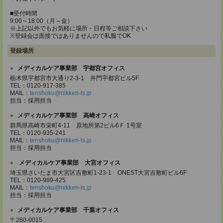
■受付時間
9:00～18:00（月～金）
※上記以外でもお気軽に場所・日程等ご相談下さい
※登録会は面接ではありませんので私服でOK
登録場所
メディカルケア事業部 宇都宮オフィス
栃木県宇都宮市大通り2-3-1 井門宇都宮ビル5F
TEL：0120-917-385
MAIL：
tenshoku@nikken-ts.jp
担当：採用担当
メディカルケア事業部 高崎オフィス
群馬県高崎市栄町4-11 原地所第2ビル6Ｆ 1号室
TEL：0120-935-241
MAIL：
tenshoku@nikken-ts.jp
担当：採用担当
メディカルケア事業部 大宮オフィス
埼玉県さいたま市大宮区吉敷町1-23-1 ONEST大宮吉敷町ビル6F
TEL：0120-989-425
MAIL：
tenshoku@nikken-ts.jp
担当：採用担当
メディカルケア事業部 千葉オフィス
〒260-0015