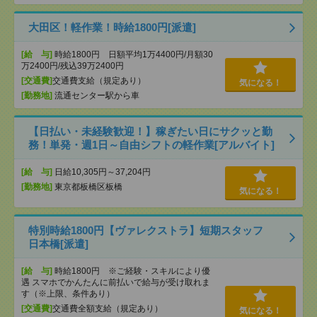
大田区！軽作業！時給1800円[派遣]
[給 与]
時給1800円 日額平均1万4400円/月額30
万2400円/残込39万2400円
[交通費]
交通費支給（規定あり）
気になる！
[勤務地]
流通センター駅から車
【日払い・未経験歓迎！】稼ぎたい日にサクッと勤
務！単発・週1日～自由シフトの軽作業[アルバイト]
[給 与]
日給10,305円～37,204円
[勤務地]
東京都板橋区板橋
気になる！
特別時給1800円【ヴァレクストラ】短期スタッフ
日本橋[派遣]
[給 与]
時給1800円 ※ご経験・スキルにより優
遇 スマホでかんたんに前払いで給与が受け取れま
す（※上限、条件あり）
[交通費]
交通費全額支給（規定あり）
気になる！