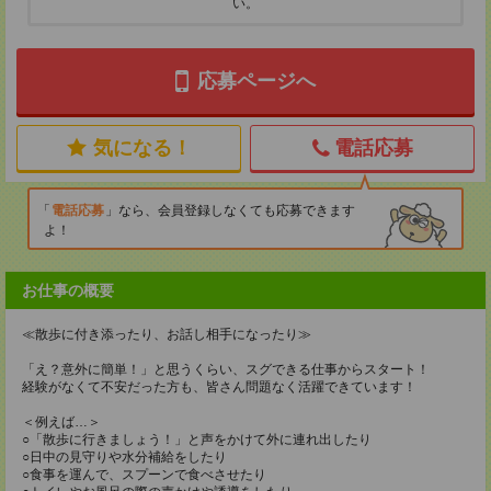
い。
応募ページへ
気になる！
電話応募
電話応募
なら、会員登録しなくても応募できます
よ！
お仕事の概要
≪散歩に付き添ったり、お話し相手になったり≫
「え？意外に簡単！」と思うくらい、スグできる仕事からスタート！
経験がなくて不安だった方も、皆さん問題なく活躍できています！
＜例えば…＞
○「散歩に行きましょう！」と声をかけて外に連れ出したり
○日中の見守りや水分補給をしたり
○食事を運んで、スプーンで食べさせたり