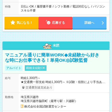
日払いOK
/
履歴書不要
/
シフト勤務
/
電話対応なし
/
パソコン
特徴
スキル不要
気になる！
応募する
詳細へ
未読
マニュアル通りに簡単WORK◆未経験から好き
な時にお仕事できる！単発OK◎試験監督
アルバイト
職種未経験OK
時給1,300円～
給与
★交通費一部支給 時給1,300円～ ※試験・役割により手当あり
※勤務回数により昇給あり 【即給（前払い）オプションあ
交通費別途支給あり
り！】 希望される場合、勤務から1週間ほどで給与の一部を受け
取れます。 ※手数料418円がかかります。 【過去試験日の収入
埼玉県川越市
勤務地
例】 ・河合塾模擬試験 8:30～17:30（休憩1時間） 時給1,300円
埼玉県川越市脇田町（最寄り駅：川越駅）
×8時間＝日収10,400円＋交通費 ※当日の役割により時給＋100
円の場合あり ・国家試験 7:00～13:30（休憩なし） 時給1,300
株式会社全国試験運営センター
円（役割手当＋100円）×6時間＝日収8,400円＋交通費 【試用期