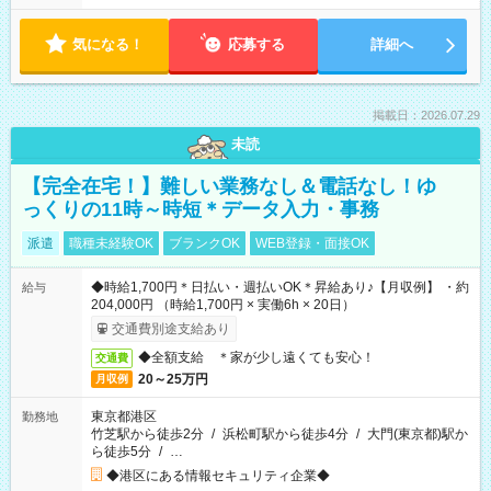
気になる！
応募する
詳細へ
掲載日：2026.07.29
未読
【完全在宅！】難しい業務なし＆電話なし！ゆ
っくりの11時～時短＊データ入力・事務
派遣
職種未経験OK
ブランクOK
WEB登録・面接OK
◆時給1,700円＊日払い・週払いOK＊昇給あり♪【月収例】 ・約
給与
204,000円 （時給1,700円 × 実働6h × 20日）
交通費別途支給あり
◆全額支給 ＊家が少し遠くても安心！
交通費
20～25万円
月収例
東京都港区
勤務地
竹芝駅から徒歩2分
/
浜松町駅から徒歩4分
/
大門(東京都)駅か
ら徒歩5分
/
…
◆港区にある情報セキュリティ企業◆