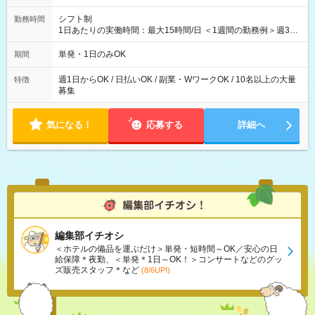
シフト制
勤務時間
1日あたりの実働時間：最大15時間/日 ＜1週間の勤務例＞週3回
勤務 勤務：月・水・金 休み：火・木・土・日 好きな時にお仕事
可能です！ ※1日あたりの最大実働時間は日勤、夜勤共に勤務し
単発・1日のみOK
期間
た時間になります。
週1日からOK / 日払いOK / 副業・WワークOK / 10名以上の大量
特徴
募集
気になる！
応募する
詳細へ
編集部イチオシ
＜ホテルの備品を運ぶだけ＞単発・短時間～OK／安心の日
給保障＊夜勤、＜単発＊1日～OK！＞コンサートなどのグッ
ズ販売スタッフ＊など
(8/6UP!)