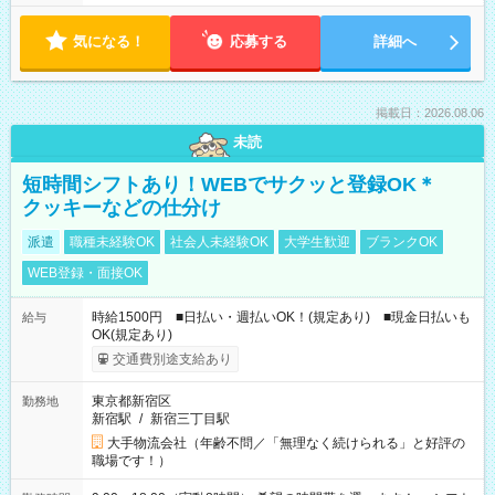
気になる！
応募する
詳細へ
掲載日：2026.08.06
未読
短時間シフトあり！WEBでサクッと登録OK＊
クッキーなどの仕分け
派遣
職種未経験OK
社会人未経験OK
大学生歓迎
ブランクOK
WEB登録・面接OK
時給1500円 ■日払い・週払いOK！(規定あり) ■現金日払いも
給与
OK(規定あり)
交通費別途支給あり
東京都新宿区
勤務地
新宿駅
/
新宿三丁目駅
大手物流会社（年齢不問／「無理なく続けられる」と好評の
職場です！）