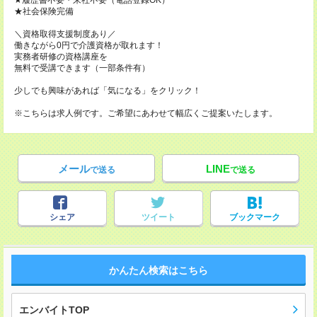
★履歴書不要・来社不要（電話登録OK）
★社会保険完備
＼資格取得支援制度あり／
働きながら0円で介護資格が取れます！
実務者研修の資格講座を
無料で受講できます（一部条件有）
少しでも興味があれば「気になる」をクリック！
※こちらは求人例です。ご希望にあわせて幅広くご提案いたします。
メール
LINE
で送る
で送る
シェア
ツイート
ブックマーク
かんたん検索はこちら
エンバイトTOP