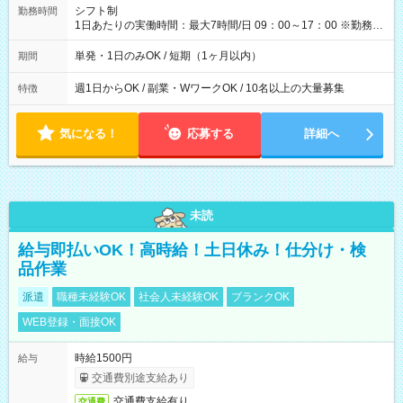
間】試用期間なし
シフト制
勤務時間
1日あたりの実働時間：最大7時間/日 09：00～17：00 ※勤務時
間は 試験により異なります。
単発・1日のみOK / 短期（1ヶ月以内）
期間
週1日からOK / 副業・WワークOK / 10名以上の大量募集
特徴
気になる！
応募する
詳細へ
未読
給与即払いOK！高時給！土日休み！仕分け・検
品作業
派遣
職種未経験OK
社会人未経験OK
ブランクOK
WEB登録・面接OK
時給1500円
給与
交通費別途支給あり
交通費支給有り
交通費