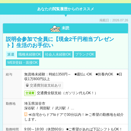
あなたの閲覧履歴からのオススメ
掲載日：2026.07.26
未読
説明会参加で全員に【現金2千円相当プレゼン
ト】生活のお手伝い
派遣
職種未経験OK
社会人未経験OK
ブランクOK
WEB登録・面接OK
無資格未経験：時給1350円～ ■週払いOK ■扶養内OK ■日
給与
収1万800円以上
交通費別途支給あり
交通費全額支給（ガソリン代もOK！）
交通費
埼玉県深谷市
勤務地
深谷駅
/
岡部駅
/
武川駅
/
…
≪自宅からドアtoドアで30分以内！≫ご希望の勤務地を紹介
します。
9:00～18:00（休憩60分） ■ご希望があれば下記シフトもOK！
勤務時間