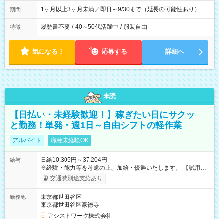
1ヶ月以上3ヶ月未満／即日～9/30まで（延長の可能性あり）
期間
履歴書不要
/
40～50代活躍中
/
服装自由
特徴
気になる！
応募する
詳細へ
未読
【日払い・未経験歓迎！】稼ぎたい日にサクッ
と勤務！単発・週1日～自由シフトの軽作業
アルバイト
職種未経験OK
日給10,305円～37,204円
給与
※経験・能力等を考慮の上、加給・優遇いたします。 【試用期
間】試用期間なし
交通費別途支給あり
東京都世田谷区
勤務地
東京都世田谷区豪徳寺
アシストワーク株式会社