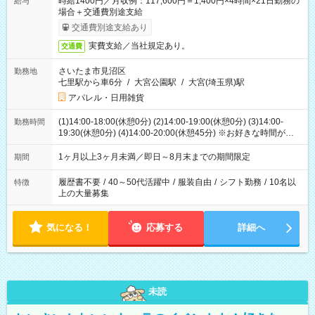
時給1400円／月収例：117,600円＝1,400円×4時間×21日勤務の
給与
場合＋交通費別途支給
交通費別途支給あり
実費支給／当社規定あり。
交通費
さいたま市見沼区
勤務地
七里駅から車6分
/
大宮公園駅
/
大宮(埼玉県)駅
アパレル・日用雑貨
(1)14:00-18:00(休憩0分) (2)14:00-19:00(休憩0分) (3)14:00-
勤務時間
19:30(休憩0分) (4)14:00-20:00(休憩45分) ※お好きな時間が選べ
ます
1ヶ月以上3ヶ月未満／即日～8月末までの期間限定
期間
履歴書不要
/
40～50代活躍中
/
服装自由
/
シフト勤務
/
10名以
特徴
上の大量募集
気になる！
応募する
詳細へ
未読