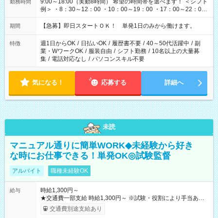
9:00～18:00（実動8時間） 希望の時間帯を選べます！ ＜シフト
勤務時間
例＞ ・8：30～12：00 ・10：00～19：00 ・17：00～22：00
・13：00～22：00 ・22：00～翌6：00 など
【急募】即日スタートＯＫ！ 単発1日のみから働けます。
期間
週1日からOK
/
日払いOK
/
履歴書不要
/
40～50代活躍中
/
副
特徴
業・WワークOK
/
服装自由
/
シフト勤務
/
10名以上の大量募
集
/
電話対応なし
/
パソコンスキル不要
気になる！
応募する
詳細へ
未読
マニュアル通りに簡単WORK◆未経験から好き
な時にお仕事できる！単発OK◎試験監督
アルバイト
職種未経験OK
時給1,300円～
給与
★交通費一部支給 時給1,300円～ ※試験・役割により手当あり
※勤務回数により昇給あり 【即給（前払い）オプションあ
交通費別途支給あり
り！】 希望される場合、勤務から1週間ほどで給与の一部を受け