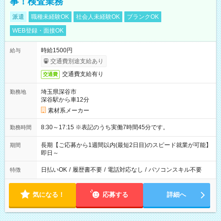
事！検査業務
派遣
職種未経験OK
社会人未経験OK
ブランクOK
WEB登録・面接OK
時給1500円
給与
交通費別途支給あり
交通費支給有り
交通費
埼玉県深谷市
勤務地
深谷駅から車12分
素材系メーカー
8:30～17:15 ※表記のうち実働7時間45分です。
勤務時間
長期【ご応募から1週間以内(最短2日目)のスピード就業が可能】
期間
即日～
日払いOK
/
履歴書不要
/
電話対応なし
/
パソコンスキル不要
特徴
気になる！
応募する
詳細へ