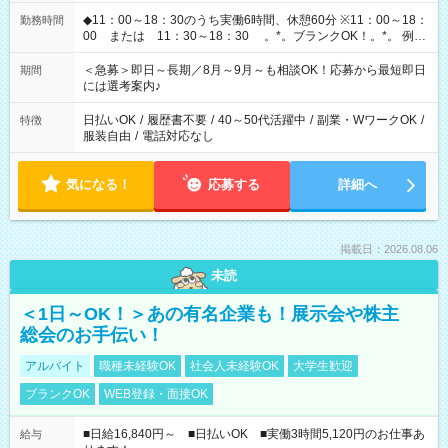
◆11：00～18：30のうち実働6時間、休憩60分 ※11：00～18：
勤務時間
00 または 11：30～18：30 。*。ブランクOK！。*。 例え
ば前職が、 在宅/財団法人/事務/コールセンター/受付/販売/カフェ
スタッフ スイーツ販売/ホテルフロント/化粧品販売/など 様々な
＜急募＞即日～長期／8月～9月～も相談OK！応募から最短即日
期間
業界から入社して活躍されています♪
には選考案内♪
日払いOK
/
履歴書不要
/
40～50代活躍中
/
副業・WワークOK
/
特徴
服装自由
/
電話対応なし
気になる！
応募する
詳細へ
掲載日：2026.08.06
未読
＜1日～OK！＞あの有名企業も！展示会や株主
総会のお手伝い！
アルバイト
職種未経験OK
社会人未経験OK
大学生歓迎
ブランクOK
WEB登録・面接OK
■日給16,840円～ ■日払いOK ■実働3時間5,120円のお仕事あ
給与