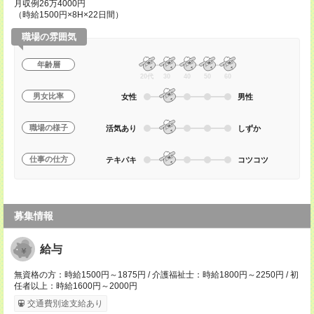
月収例26万4000円
（時給1500円×8H×22日間）
職場の雰囲気
年齢層
20代
30
40
50
60
男女比率
女性
男性
職場の様子
活気あり
しずか
仕事の仕方
テキパキ
コツコツ
募集情報
給与
無資格の方：時給1500円～1875円 / 介護福祉士：時給1800円～2250円 / 初
任者以上：時給1600円～2000円
交通費別途支給あり