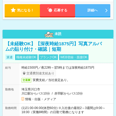
気になる！
応募する
詳細へ
未読
【未経験OK】【深夜時給1875円】写真アルバ
ムの貼り付け・確認｜短期
派遣
職種未経験OK
ブランクOK
WEB登録・面接OK
時給1500円／夜22時～翌5時までは深夜時給1875円
給与
交通費別途支給あり
実費支給／当社規定あり。
交通費
埼玉県川口市
勤務地
川口駅からバス10分
/
赤羽駅からバス10分
情報・出版・メディア
(1)21:00-06:00(休憩60分) ※入社後の最初2～3週間は9:00～
勤務時間
18:00（実働8時間）の日勤で勤務になります