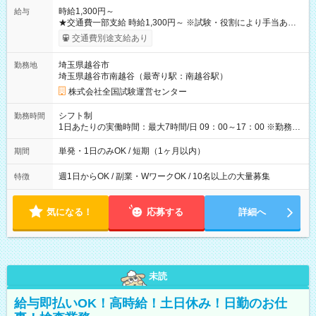
時給1,300円～
給与
★交通費一部支給 時給1,300円～ ※試験・役割により手当あり
※勤務回数により昇給あり 【即給（前払い）オプションあ
交通費別途支給あり
り！】 希望される場合、勤務から1週間ほどで給与の一部を受け
取れます。 ※手数料418円がかかります。 【過去試験日の収入
埼玉県越谷市
勤務地
例】 ・河合塾模擬試験 8:30～17:30（休憩1時間） 時給1,300円
埼玉県越谷市南越谷（最寄り駅：南越谷駅）
×8時間＝日収10,400円＋交通費 ※当日の役割により時給＋100
円の場合あり ・国家試験 7:00～13:30（休憩なし） 時給1,300
株式会社全国試験運営センター
円（役割手当＋100円）×6時間＝日収8,400円＋交通費 【試用期
間】試用期間なし
シフト制
勤務時間
1日あたりの実働時間：最大7時間/日 09：00～17：00 ※勤務時
間は 試験により異なります。
単発・1日のみOK / 短期（1ヶ月以内）
期間
週1日からOK / 副業・WワークOK / 10名以上の大量募集
特徴
気になる！
応募する
詳細へ
未読
給与即払いOK！高時給！土日休み！日勤のお仕