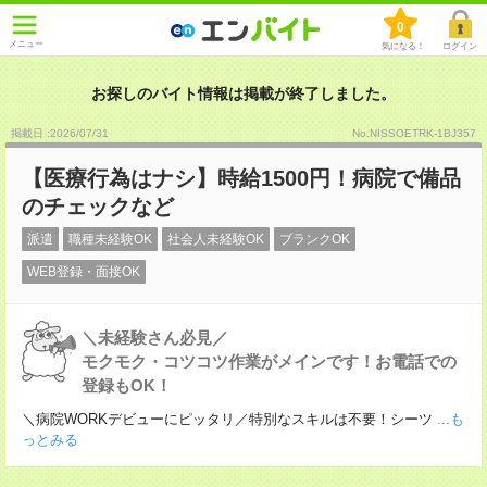
0
メニュー
気になる！
ログイン
お探しのバイト情報は掲載が終了しました。
掲載日 :2026
/
07
/
31
No.NISSOETRK-1BJ357
【医療行為はナシ】時給1500円！病院で備品
のチェックなど
派遣
職種未経験OK
社会人未経験OK
ブランクOK
WEB登録・面接OK
＼未経験さん必見／
モクモク・コツコツ作業がメインです！お電話での
登録もOK！
＼病院WORKデビューにピッタリ／特別なスキルは不要！シーツ
...も
っとみる