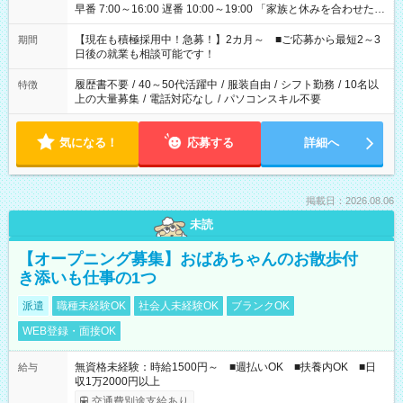
早番 7:00～16:00 遅番 10:00～19:00 「家族と休みを合わせた
い」 「余裕を持って夕飯の準備がしたい」 「できれば残業はし
たくない」 など、ご希望を教えてくださいね。 ※Wワーク希望
【現在も積極採用中！急募！】2カ月～ ■ご応募から最短2～3
期間
の方へ 今ご覧のお仕事で希望する勤務時間と、もう1つのお仕事
日後の就業も相談可能です！
の勤務時間。 合計で週40時間を超える場合は応募できません。
履歴書不要
/
40～50代活躍中
/
服装自由
/
シフト勤務
/
10名以
特徴
上の大量募集
/
電話対応なし
/
パソコンスキル不要
気になる！
応募する
詳細へ
掲載日：2026.08.06
未読
【オープニング募集】おばあちゃんのお散歩付
き添いも仕事の1つ
派遣
職種未経験OK
社会人未経験OK
ブランクOK
WEB登録・面接OK
無資格未経験：時給1500円～ ■週払いOK ■扶養内OK ■日
給与
収1万2000円以上
交通費別途支給あり