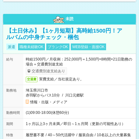
未読
【土日休み】【1ヶ月短期】高時給1500円！ア
ルバムの中身チェック・梱包
派遣
職種未経験OK
ブランクOK
WEB登録・面接OK
時給1500円／月収例：252,000円＝1,500円×8時間×21日勤務の
給与
場合＋交通費別途支給
交通費別途支給あり
実費支給／当社規定あり。
交通費
埼玉県川口市
勤務地
赤羽駅からバス10分
/
川口元郷駅
情報・出版・メディア
(1)09:00-18:00(休憩60分)
勤務時間
1ヶ月以上3ヶ月未満／即日～1ヵ月間（更新の可能性あり）
期間
履歴書不要
/
40～50代活躍中
/
服装自由
/
10名以上の大量募集
特徴