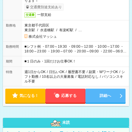
ります！
交通費別途支給あり
一部支給
交通費
東京都千代田区
勤務地
東京駅
/
水道橋駅
/
有楽町駅
/
…
株式会社マッシュ
■シフト例 ・07:00～19:30 ・09:00～12:00 ・10:00～17:00 ・
勤務時間
18:00～23:00 ・19:00～07:00 ・20:00～09:00 ・22:00～06:00
etc ★最短で3時間で5,120円のお仕事から 15時間で2万円近く稼
げるお仕事も！ ご希望のお時間に合わせてご紹介！ ※シフトは
■１日のみ・1回だけお仕事OK！
期間
現場によって異なります。 ※勿論、休憩時間はあるのでご安心
ください！
週1日からOK
/
日払いOK
/
履歴書不要
/
副業・WワークOK
/
シ
特徴
フト勤務
/
10名以上の大量募集
/
電話対応なし
/
パソコンスキ
ル不要
気になる！
応募する
詳細へ
未読