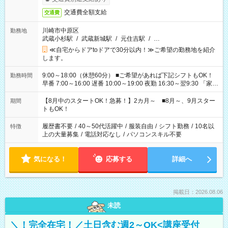
交通費全額支給
交通費
川崎市中原区
勤務地
武蔵小杉駅
/
武蔵新城駅
/
元住吉駅
/
…
≪自宅からドアtoドアで30分以内！≫ご希望の勤務地を紹介
します。
9:00～18:00（休憩60分） ■ご希望があれば下記シフトもOK！
勤務時間
早番 7:00～16:00 遅番 10:00～19:00 夜勤 16:30～翌9:30 「家族
と休みを合わせたい」 「余裕を持って夕飯の準備がしたい」
「できれば残業はしたくない」 など、ご希望を教えてください
【8月中のスタートOK！急募！】2カ月～ ■8月～、9月スター
期間
ね。 ※Wワーク希望の方へ 今ご覧のお仕事で希望する勤務時間
トもOK！
と、もう1つのお仕事の勤務時間。 合計で週40時間を超える場
合は応募できません。
履歴書不要
/
40～50代活躍中
/
服装自由
/
シフト勤務
/
10名以
特徴
上の大量募集
/
電話対応なし
/
パソコンスキル不要
気になる！
応募する
詳細へ
掲載日：2026.08.06
未読
＼！完全在宅！／土日含む週2～OK<講座受付