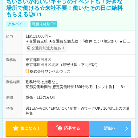
ちいさいかわいいキャラのイベントも！好きな
場所で働ける☆来社不要！働いたその日に給料
もらえる◎/T1
アルバイト
職種未経験OK
日給13,000円～
給与
＋交通費支給 ★交通費全額支給！ ┗案件により規定あり ★日払
いOK！（規定あり） ┗働いたその日に現金GET♪ お仕事後はコ
交通費別途支給あり
ンビニATMから 日払い分を引き落とせます！ 【試用期間】試
用期間なし
東京都世田谷区
勤務地
東京都世田谷区北沢（最寄り駅：下北沢駅）
株式会社ワンベルウッズ
勤務時間は指定なし
勤務時間
変形労働時間制 想定労働時間160時間/月 【シフト例】 ・8：00
～21：00
単発・1日のみOK
期間
週1日からOK / 日払いOK / 副業・WワークOK / 10名以上の大量
特徴
募集
気になる！
応募する
詳細へ