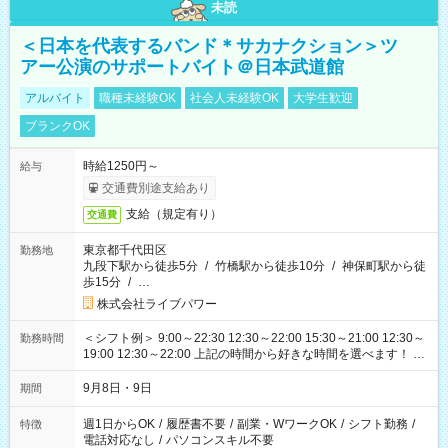
未読
＜日本を代表するバンド＊サカナクション＞ツ
アー公演のサポートバイト＠日本武道館
アルバイト
職種未経験OK
社会人未経験OK
大学生歓迎
ブランクOK
時給1250円～
給与
交通費別途支給あり
支給（規定有り）
交通費
東京都千代田区
勤務地
九段下駅から徒歩5分
/
竹橋駅から徒歩10分
/
神保町駅から徒
歩15分
/
…
株式会社ライブパワー
＜シフト例＞ 9:00～22:30 12:30～22:00 15:30～21:00 12:30～
勤務時間
19:00 12:30～22:00 上記の時間から好きな時間を選べます！ ※
時間は変更となる可能性があります
9月8日・9日
期間
週1日からOK
/
履歴書不要
/
副業・WワークOK
/
シフト勤務
/
特徴
電話対応なし
/
パソコンスキル不要