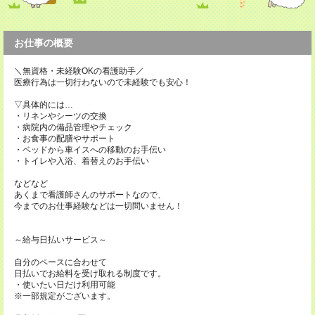
お仕事の概要
＼無資格・未経験OKの看護助手／
医療行為は一切行わないので未経験でも安心！
▽具体的には…
・リネンやシーツの交換
・病院内の備品管理やチェック
・お食事の配膳やサポート
・ベッドから車イスへの移動のお手伝い
・トイレや入浴、着替えのお手伝い
などなど
あくまで看護師さんのサポートなので、
今までのお仕事経験などは一切問いません！
～給与日払いサービス～
自分のペースに合わせて
日払いでお給料を受け取れる制度です。
・使いたい日だけ利用可能
※一部規定がございます。