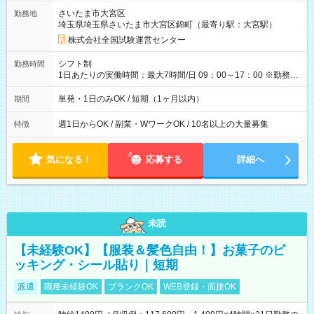
取れます。 ※手数料418円がかかります。 【過去試験日の収入
さいたま市大宮区
勤務地
例】 ・河合塾模擬試験 8:30～17:30（休憩1時間） 時給1,300円
埼玉県埼玉県さいたま市大宮区錦町（最寄り駅：大宮駅）
×8時間＝日収10,400円＋交通費 ※当日の役割により時給＋100
円の場合あり ・国家試験 7:00～13:30（休憩なし） 時給1,300
株式会社全国試験運営センター
円（役割手当＋100円）×6時間＝日収8,400円＋交通費 【試用期
間】試用期間なし
シフト制
勤務時間
1日あたりの実働時間：最大7時間/日 09：00～17：00 ※勤務時
間は 試験により異なります。
単発・1日のみOK / 短期（1ヶ月以内）
期間
週1日からOK / 副業・WワークOK / 10名以上の大量募集
特徴
気になる！
応募する
詳細へ
未読
【未経験OK】【服装＆髪色自由！】お菓子のピ
ッキング・シール貼り｜短期
派遣
職種未経験OK
ブランクOK
WEB登録・面接OK