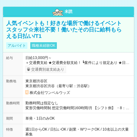
未読
人気イベントも！好きな場所で働けるイベント
スタッフ☆来社不要！働いたその日に給料もら
える日払い/T1
アルバイト
職種未経験OK
日給13,000円～
給与
＋交通費支給 ★交通費全額支給！ ┗案件により規定あり ★日払
いOK！（規定あり） ┗働いたその日に現金GET♪ お仕事後はコ
交通費別途支給あり
ンビニATMから 日払い分を引き落とせます！ 【試用期間】試
用期間なし
東京都渋谷区
勤務地
東京都渋谷区渋谷（最寄り駅：渋谷駅）
株式会社ワンベルウッズ
勤務時間は指定なし
勤務時間
変形労働時間制 想定労働時間160時間/月 【シフト例】 ・8：00
～21：00
単発・1日のみOK
期間
週1日からOK / 日払いOK / 副業・WワークOK / 10名以上の大量
特徴
募集