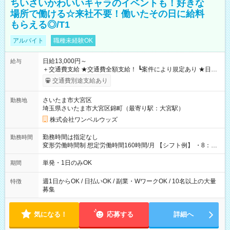
ちいさいかわいいキャラのイベントも！好きな
場所で働ける☆来社不要！働いたその日に給料
もらえる◎/T1
アルバイト
職種未経験OK
日給13,000円～
給与
＋交通費支給 ★交通費全額支給！ ┗案件により規定あり ★日払
いOK！（規定あり） ┗働いたその日に現金GET♪ お仕事後はコ
交通費別途支給あり
ンビニATMから 日払い分を引き落とせます！ 【試用期間】試
用期間なし
さいたま市大宮区
勤務地
埼玉県さいたま市大宮区錦町（最寄り駅：大宮駅）
株式会社ワンベルウッズ
勤務時間は指定なし
勤務時間
変形労働時間制 想定労働時間160時間/月 【シフト例】 ・8：00
～21：00
単発・1日のみOK
期間
週1日からOK / 日払いOK / 副業・WワークOK / 10名以上の大量
特徴
募集
気になる！
応募する
詳細へ