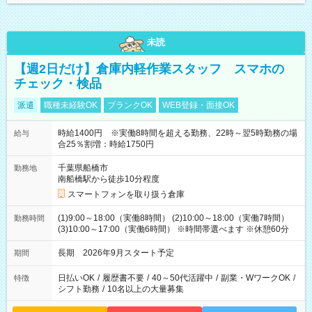
未読
【週2日だけ】倉庫内軽作業スタッフ スマホの
チェック・検品
派遣
職種未経験OK
ブランクOK
WEB登録・面接OK
時給1400円 ※実働8時間を超える勤務、22時～翌5時勤務の場
給与
合25％割増：時給1750円
千葉県船橋市
勤務地
南船橋駅から徒歩10分程度
スマートフォンを取り扱う倉庫
(1)9:00～18:00（実働8時間） (2)10:00～18:00（実働7時間）
勤務時間
(3)10:00～17:00（実働6時間） ※時間帯選べます ※休憩60分
長期 2026年9月スタート予定
期間
日払いOK
/
履歴書不要
/
40～50代活躍中
/
副業・WワークOK
/
特徴
シフト勤務
/
10名以上の大量募集