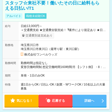
スタッフ☆来社不要！働いたその日に給料もら
える日払い/T1
アルバイト
職種未経験OK
日給13,000円～
給与
＋交通費支給 ★交通費全額支給！ ┗案件により規定あり ★日払
いOK！（規定あり） ┗働いたその日に現金GET♪ お仕事後はコ
交通費別途支給あり
ンビニATMから 日払い分を引き落とせます！ 【試用期間】試
用期間なし
埼玉県川口市
勤務地
埼玉県川口市東川口（最寄り駅：東川口駅）
株式会社ワンベルウッズ
勤務時間は指定なし
勤務時間
変形労働時間制 想定労働時間160時間/月 【シフト例】 ・8：00
～21：00
単発・1日のみOK
期間
週1日からOK / 日払いOK / 副業・WワークOK / 10名以上の大量
特徴
募集
気になる！
応募する
詳細へ