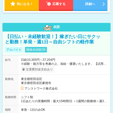
気になる！
応募する
詳細へ
未読
【日払い・未経験歓迎！】稼ぎたい日にサクッ
と勤務！単発・週1日～自由シフトの軽作業
アルバイト
職種未経験OK
日給10,305円～37,204円
給与
※経験・能力等を考慮の上、加給・優遇いたします。 【試用期
間】試用期間なし
交通費別途支給あり
東京都世田谷区
勤務地
東京都世田谷区豪徳寺
アシストワーク株式会社
シフト制
勤務時間
1日あたりの実働時間：最大15時間/日 ＜1週間の勤務例＞週3回
勤務 勤務：月・水・金 休み：火・木・土・日 好きな時にお仕事
可能です！ ※1日あたりの最大実働時間は日勤、夜勤共に勤務し
単発・1日のみOK
期間