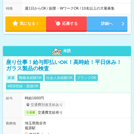
週1日からOK / 副業・WワークOK / 10名以上の大量募集
特徴
気になる！
応募する
詳細へ
未読
座り仕事！給与即払いOK！高時給！平日休み！
ガラス製品の検査
派遣
職種未経験OK
社会人未経験OK
ブランクOK
WEB登録・面接OK
時給1600円
給与
交通費別途支給あり
交通費支給有り
交通費
埼玉県熊谷市
勤務地
籠原駅