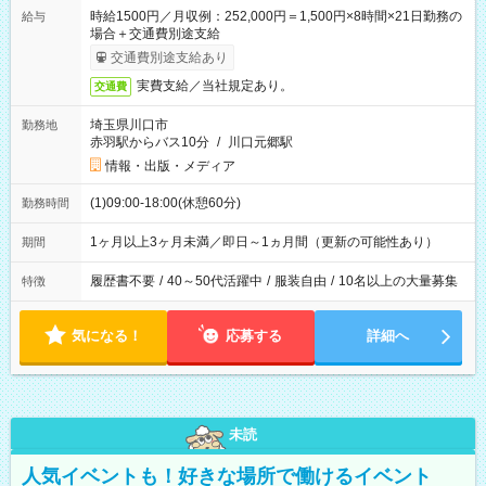
時給1500円／月収例：252,000円＝1,500円×8時間×21日勤務の
給与
場合＋交通費別途支給
交通費別途支給あり
実費支給／当社規定あり。
交通費
埼玉県川口市
勤務地
赤羽駅からバス10分
/
川口元郷駅
情報・出版・メディア
(1)09:00-18:00(休憩60分)
勤務時間
1ヶ月以上3ヶ月未満／即日～1ヵ月間（更新の可能性あり）
期間
履歴書不要
/
40～50代活躍中
/
服装自由
/
10名以上の大量募集
特徴
気になる！
応募する
詳細へ
未読
人気イベントも！好きな場所で働けるイベント