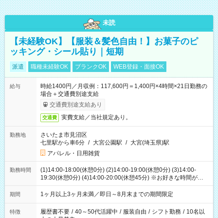
未読
【未経験OK】【服装＆髪色自由！】お菓子のピ
ッキング・シール貼り｜短期
派遣
職種未経験OK
ブランクOK
WEB登録・面接OK
時給1400円／月収例：117,600円＝1,400円×4時間×21日勤務の
給与
場合＋交通費別途支給
交通費別途支給あり
実費支給／当社規定あり。
交通費
さいたま市見沼区
勤務地
七里駅から車6分
/
大宮公園駅
/
大宮(埼玉県)駅
アパレル・日用雑貨
(1)14:00-18:00(休憩0分) (2)14:00-19:00(休憩0分) (3)14:00-
勤務時間
19:30(休憩0分) (4)14:00-20:00(休憩45分) ※お好きな時間が選べ
ます
1ヶ月以上3ヶ月未満／即日～8月末までの期間限定
期間
履歴書不要
/
40～50代活躍中
/
服装自由
/
シフト勤務
/
10名以
特徴