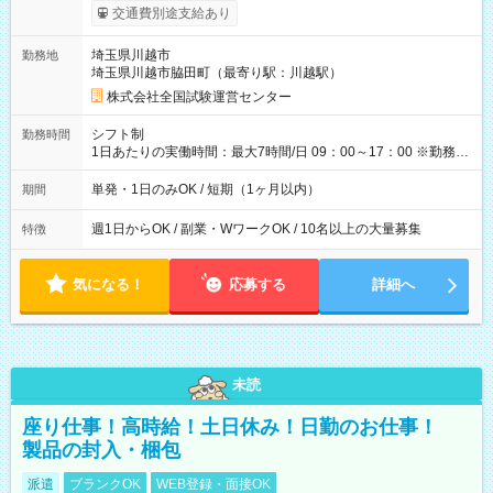
※勤務回数により昇給あり 【即給（前払い）オプションあ
交通費別途支給あり
り！】 希望される場合、勤務から1週間ほどで給与の一部を受け
取れます。 ※手数料418円がかかります。 【過去試験日の収入
埼玉県川越市
勤務地
例】 ・河合塾模擬試験 8:30～17:30（休憩1時間） 時給1,300円
埼玉県川越市脇田町（最寄り駅：川越駅）
×8時間＝日収10,400円＋交通費 ※当日の役割により時給＋100
円の場合あり ・国家試験 7:00～13:30（休憩なし） 時給1,300
株式会社全国試験運営センター
円（役割手当＋100円）×6時間＝日収8,400円＋交通費 【試用期
間】試用期間なし
シフト制
勤務時間
1日あたりの実働時間：最大7時間/日 09：00～17：00 ※勤務時
間は 試験により異なります。
単発・1日のみOK / 短期（1ヶ月以内）
期間
週1日からOK / 副業・WワークOK / 10名以上の大量募集
特徴
気になる！
応募する
詳細へ
未読
座り仕事！高時給！土日休み！日勤のお仕事！
製品の封入・梱包
派遣
ブランクOK
WEB登録・面接OK