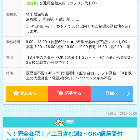
交通費全額支給（ガソリン代もOK！）
交通費
埼玉県深谷市
勤務地
深谷駅
/
岡部駅
/
武川駅
/
…
≪自宅からドアtoドアで30分以内！≫ご希望の勤務地を紹介
します。
9:00～18:00（休憩60分） ■ご希望があれば下記シフトもOK！
勤務時間
早番 7:00～16:00 遅番 10:00～19:00 夜勤 16:30～翌9:30 「家族
と休みを合わせたい」 「余裕を持って夕飯の準備がしたい」
「できれば残業はしたくない」 など、ご希望を教えてください
【8月中のスタートOK！急募！】2カ月～ ■ご応募から最短2～
期間
ね。 ※Wワーク希望の方へ 今ご覧のお仕事で希望する勤務時間
3日後に就業が可能です！
と、もう1つのお仕事の勤務時間。 合計で週40時間を超える場
合は応募できません。
履歴書不要
/
40～50代活躍中
/
服装自由
/
シフト勤務
/
10名以
特徴
上の大量募集
/
電話対応なし
/
パソコンスキル不要
気になる！
応募する
詳細へ
掲載日：2026.08.06
未読
＼！完全在宅！／土日含む週2～OK<講座受付