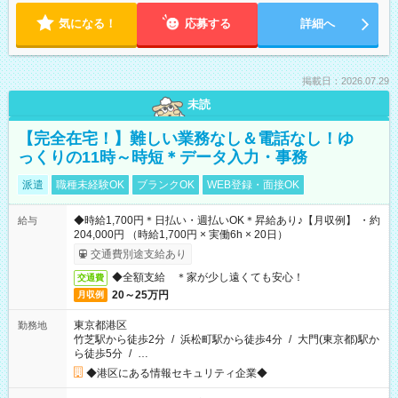
気になる！
応募する
詳細へ
掲載日：2026.07.29
未読
【完全在宅！】難しい業務なし＆電話なし！ゆ
っくりの11時～時短＊データ入力・事務
派遣
職種未経験OK
ブランクOK
WEB登録・面接OK
◆時給1,700円＊日払い・週払いOK＊昇給あり♪【月収例】 ・約
給与
204,000円 （時給1,700円 × 実働6h × 20日）
交通費別途支給あり
◆全額支給 ＊家が少し遠くても安心！
交通費
20～25万円
月収例
東京都港区
勤務地
竹芝駅から徒歩2分
/
浜松町駅から徒歩4分
/
大門(東京都)駅か
ら徒歩5分
/
…
◆港区にある情報セキュリティ企業◆