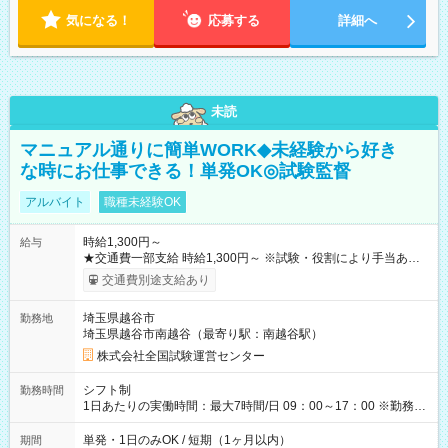
気になる！
応募する
詳細へ
未読
マニュアル通りに簡単WORK◆未経験から好き
な時にお仕事できる！単発OK◎試験監督
アルバイト
職種未経験OK
時給1,300円～
給与
★交通費一部支給 時給1,300円～ ※試験・役割により手当あり
※勤務回数により昇給あり 【即給（前払い）オプションあ
交通費別途支給あり
り！】 希望される場合、勤務から1週間ほどで給与の一部を受け
取れます。 ※手数料418円がかかります。 【過去試験日の収入
埼玉県越谷市
勤務地
例】 ・河合塾模擬試験 8:30～17:30（休憩1時間） 時給1,300円
埼玉県越谷市南越谷（最寄り駅：南越谷駅）
×8時間＝日収10,400円＋交通費 ※当日の役割により時給＋100
円の場合あり ・国家試験 7:00～13:30（休憩なし） 時給1,300
株式会社全国試験運営センター
円（役割手当＋100円）×6時間＝日収8,400円＋交通費 【試用期
間】試用期間なし
シフト制
勤務時間
1日あたりの実働時間：最大7時間/日 09：00～17：00 ※勤務時
間は 試験により異なります。
単発・1日のみOK / 短期（1ヶ月以内）
期間