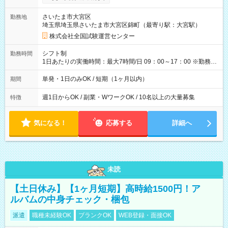
り！】 希望される場合、勤務から1週間ほどで給与の一部を受け
取れます。 ※手数料418円がかかります。 【過去試験日の収入
さいたま市大宮区
勤務地
例】 ・河合塾模擬試験 8:30～17:30（休憩1時間） 時給1,300円
埼玉県埼玉県さいたま市大宮区錦町（最寄り駅：大宮駅）
×8時間＝日収10,400円＋交通費 ※当日の役割により時給＋100
円の場合あり ・国家試験 7:00～13:30（休憩なし） 時給1,300
株式会社全国試験運営センター
円（役割手当＋100円）×6時間＝日収8,400円＋交通費 【試用期
間】試用期間なし
シフト制
勤務時間
1日あたりの実働時間：最大7時間/日 09：00～17：00 ※勤務時
間は 試験により異なります。
単発・1日のみOK / 短期（1ヶ月以内）
期間
週1日からOK / 副業・WワークOK / 10名以上の大量募集
特徴
気になる！
応募する
詳細へ
未読
【土日休み】【1ヶ月短期】高時給1500円！ア
ルバムの中身チェック・梱包
派遣
職種未経験OK
ブランクOK
WEB登録・面接OK