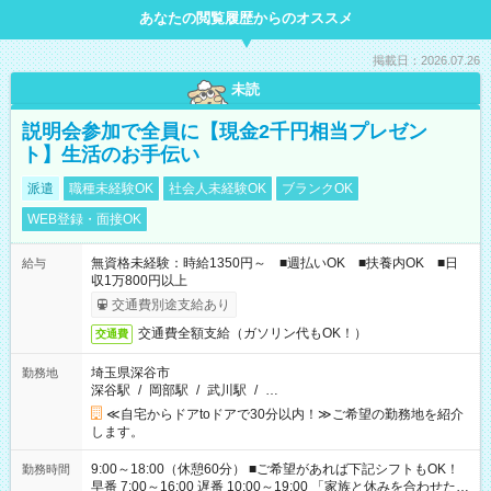
あなたの閲覧履歴からのオススメ
掲載日：2026.07.26
未読
説明会参加で全員に【現金2千円相当プレゼン
ト】生活のお手伝い
派遣
職種未経験OK
社会人未経験OK
ブランクOK
WEB登録・面接OK
無資格未経験：時給1350円～ ■週払いOK ■扶養内OK ■日
給与
収1万800円以上
交通費別途支給あり
交通費全額支給（ガソリン代もOK！）
交通費
埼玉県深谷市
勤務地
深谷駅
/
岡部駅
/
武川駅
/
…
≪自宅からドアtoドアで30分以内！≫ご希望の勤務地を紹介
します。
9:00～18:00（休憩60分） ■ご希望があれば下記シフトもOK！
勤務時間
早番 7:00～16:00 遅番 10:00～19:00 「家族と休みを合わせた