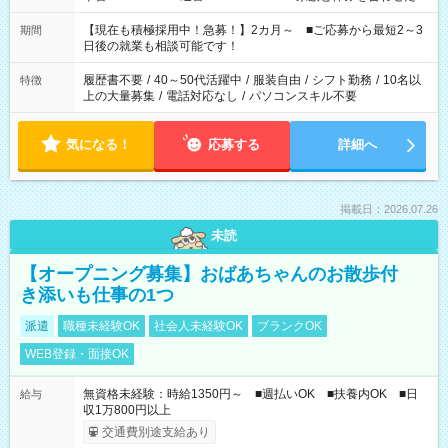
い」 「余裕を持って夕飯の準備がしたい」 「できれば残業はし
たくない」 など、ご希望を教えてくださいね。 ※Wワーク希望
【現在も積極採用中！急募！】2カ月～ ■ご応募から最短2～3
期間
の方へ 今ご覧のお仕事で希望する勤務時間と、もう1つのお仕事
日後の就業も相談可能です！
の勤務時間。 合計で週40時間を超える場合は応募できません。
履歴書不要
/
40～50代活躍中
/
服装自由
/
シフト勤務
/
10名以
特徴
上の大量募集
/
電話対応なし
/
パソコンスキル不要
気になる！
応募する
詳細へ
掲載日：2026.07.26
未読
【オープニング募集】おばあちゃんのお散歩付
き添いも仕事の1つ
派遣
職種未経験OK
社会人未経験OK
ブランクOK
WEB登録・面接OK
無資格未経験：時給1350円～ ■週払いOK ■扶養内OK ■日
給与
収1万800円以上
交通費別途支給あり