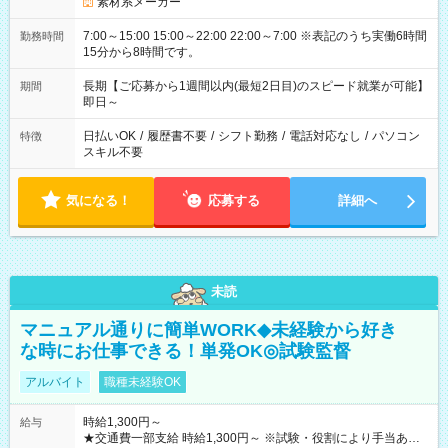
素材系メーカー
7:00～15:00 15:00～22:00 22:00～7:00 ※表記のうち実働6時間
勤務時間
15分から8時間です。
長期【ご応募から1週間以内(最短2日目)のスピード就業が可能】
期間
即日～
日払いOK
/
履歴書不要
/
シフト勤務
/
電話対応なし
/
パソコン
特徴
スキル不要
気になる！
応募する
詳細へ
未読
マニュアル通りに簡単WORK◆未経験から好き
な時にお仕事できる！単発OK◎試験監督
アルバイト
職種未経験OK
時給1,300円～
給与
★交通費一部支給 時給1,300円～ ※試験・役割により手当あり