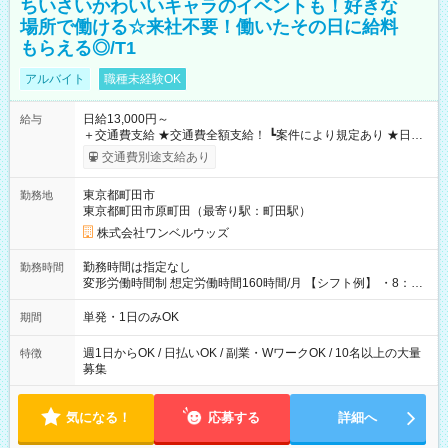
ちいさいかわいいキャラのイベントも！好きな
場所で働ける☆来社不要！働いたその日に給料
もらえる◎/T1
アルバイト
職種未経験OK
日給13,000円～
給与
＋交通費支給 ★交通費全額支給！ ┗案件により規定あり ★日払
いOK！（規定あり） ┗働いたその日に現金GET♪ お仕事後はコ
交通費別途支給あり
ンビニATMから 日払い分を引き落とせます！ 【試用期間】試
用期間なし
東京都町田市
勤務地
東京都町田市原町田（最寄り駅：町田駅）
株式会社ワンベルウッズ
勤務時間は指定なし
勤務時間
変形労働時間制 想定労働時間160時間/月 【シフト例】 ・8：00
～21：00
単発・1日のみOK
期間
週1日からOK / 日払いOK / 副業・WワークOK / 10名以上の大量
特徴
募集
気になる！
応募する
詳細へ