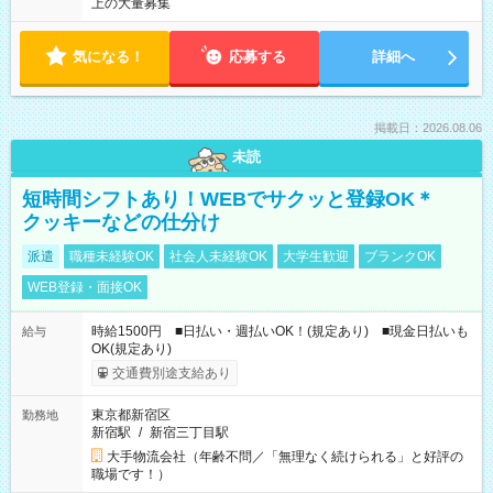
上の大量募集
気になる！
応募する
詳細へ
掲載日：2026.08.06
未読
短時間シフトあり！WEBでサクッと登録OK＊
クッキーなどの仕分け
派遣
職種未経験OK
社会人未経験OK
大学生歓迎
ブランクOK
WEB登録・面接OK
時給1500円 ■日払い・週払いOK！(規定あり) ■現金日払いも
給与
OK(規定あり)
交通費別途支給あり
東京都新宿区
勤務地
新宿駅
/
新宿三丁目駅
大手物流会社（年齢不問／「無理なく続けられる」と好評の
職場です！）