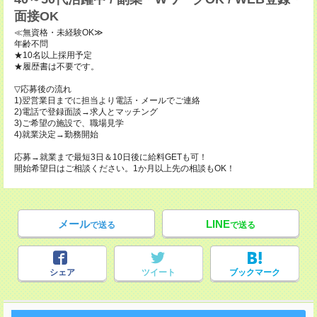
面接OK
≪無資格・未経験OK≫
年齢不問
★10名以上採用予定
★履歴書は不要です。
▽応募後の流れ
1)翌営業日までに担当より電話・メールでご連絡
2)電話で登録面談→求人とマッチング
3)ご希望の施設で、職場見学
4)就業決定→勤務開始
応募→就業まで最短3日＆10日後に給料GETも可！
開始希望日はご相談ください。1か月以上先の相談もOK！
メール
LINE
で送る
で送る
シェア
ツイート
ブックマーク