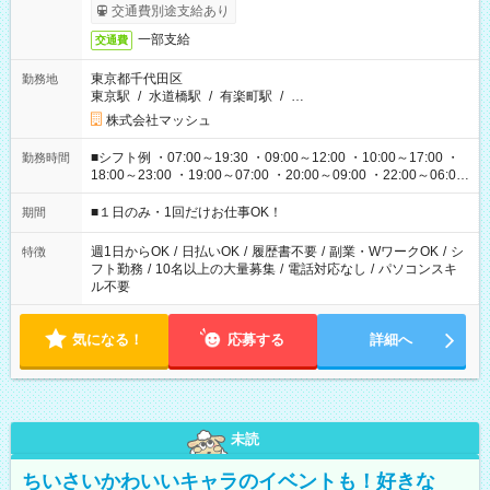
交通費別途支給あり
一部支給
交通費
東京都千代田区
勤務地
東京駅
/
水道橋駅
/
有楽町駅
/
…
株式会社マッシュ
■シフト例 ・07:00～19:30 ・09:00～12:00 ・10:00～17:00 ・
勤務時間
18:00～23:00 ・19:00～07:00 ・20:00～09:00 ・22:00～06:00
etc ★最短で3時間で5,120円のお仕事から 15時間で2万円近く稼
げるお仕事も！ ご希望のお時間に合わせてご紹介！ ※シフトは
■１日のみ・1回だけお仕事OK！
期間
現場によって異なります。 ※勿論、休憩時間はあるのでご安心
ください！
週1日からOK
/
日払いOK
/
履歴書不要
/
副業・WワークOK
/
シ
特徴
フト勤務
/
10名以上の大量募集
/
電話対応なし
/
パソコンスキ
ル不要
気になる！
応募する
詳細へ
未読
ちいさいかわいいキャラのイベントも！好きな