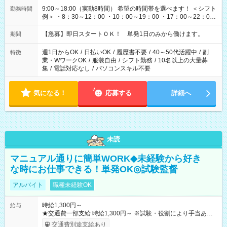
9:00～18:00（実動8時間） 希望の時間帯を選べます！ ＜シフト
勤務時間
例＞ ・8：30～12：00 ・10：00～19：00 ・17：00～22：00
・13：00～22：00 ・22：00～翌6：00 など
【急募】即日スタートＯＫ！ 単発1日のみから働けます。
期間
週1日からOK
/
日払いOK
/
履歴書不要
/
40～50代活躍中
/
副
特徴
業・WワークOK
/
服装自由
/
シフト勤務
/
10名以上の大量募
集
/
電話対応なし
/
パソコンスキル不要
気になる！
応募する
詳細へ
未読
マニュアル通りに簡単WORK◆未経験から好き
な時にお仕事できる！単発OK◎試験監督
アルバイト
職種未経験OK
時給1,300円～
給与
★交通費一部支給 時給1,300円～ ※試験・役割により手当あり
※勤務回数により昇給あり 【即給（前払い）オプションあ
交通費別途支給あり