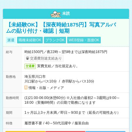
未読
【未経験OK】【深夜時給1875円】写真アルバ
ムの貼り付け・確認｜短期
派遣
職種未経験OK
ブランクOK
WEB登録・面接OK
時給1500円／夜22時～翌5時までは深夜時給1875円
給与
交通費別途支給あり
実費支給／当社規定あり。
交通費
埼玉県川口市
勤務地
川口駅からバス10分
/
赤羽駅からバス10分
情報・出版・メディア
(1)21:00-06:00(休憩60分) ※入社後の最初2～3週間は9:00～
勤務時間
18:00（実働8時間）の日勤で勤務になります
1ヶ月以上3ヶ月未満／即日～9/30まで（延長の可能性あり）
期間
履歴書不要
/
40～50代活躍中
/
服装自由
特徴