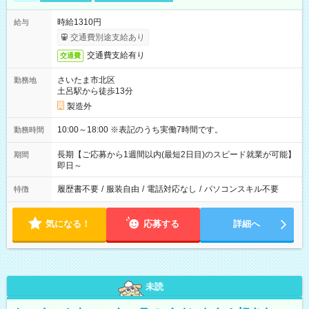
時給1310円
給与
交通費別途支給あり
交通費支給有り
交通費
さいたま市北区
勤務地
土呂駅から徒歩13分
製造外
10:00～18:00 ※表記のうち実働7時間です。
勤務時間
長期【ご応募から1週間以内(最短2日目)のスピード就業が可能】
期間
即日～
履歴書不要
/
服装自由
/
電話対応なし
/
パソコンスキル不要
特徴
気になる！
応募する
詳細へ
未読