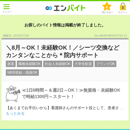
0
メニュー
気になる！
ログイン
お探しのバイト情報は掲載が終了しました。
掲載日 :2026
/
07
/
28
No.MANPWK903793-12
＼8月～OK！未経験OK！／シーツ交換など
カンタンなことから＊院内サポート
派遣
職種未経験OK
社会人未経験OK
大学生歓迎
ブランクOK
WEB登録・面接OK
≪1日6時間～＆週2日～OK！≫無資格・未経験OK
で時給1300円～スタート！
【あくまでお手伝いから】看護師さんのサポート役として、患者さ
...
もっとみる