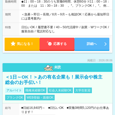
◆11：00～18：30のうち実働6時間、休憩60分 ※11：00～18：
勤務時間
00 または 11：30～18：30 。*。ブランクOK！。*。 例え
ば前職が、 在宅/財団法人/事務/コールセンター/受付/販売/カフェ
スタッフ スイーツ販売/ホテルフロント/化粧品販売/など 様々な
＜急募＞即日～長期／8月～9月～も相談OK！応募から最短即日
期間
業界から入社して活躍されています♪
には選考案内♪
日払いOK
/
履歴書不要
/
40～50代活躍中
/
副業・WワークOK
/
特徴
服装自由
/
電話対応なし
気になる！
応募する
詳細へ
掲載日：2026.08.06
未読
＜1日～OK！＞あの有名企業も！展示会や株主
総会のお手伝い！
アルバイト
職種未経験OK
社会人未経験OK
大学生歓迎
ブランクOK
WEB登録・面接OK
■日給16,840円～ ■日払いOK ■実働3時間5,120円のお仕事あ
給与
ります！