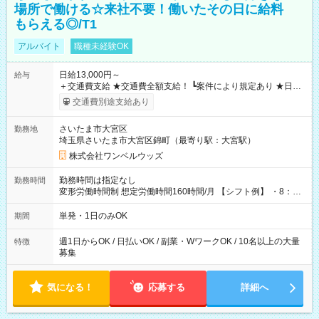
場所で働ける☆来社不要！働いたその日に給料
もらえる◎/T1
アルバイト
職種未経験OK
日給13,000円～
給与
＋交通費支給 ★交通費全額支給！ ┗案件により規定あり ★日払
いOK！（規定あり） ┗働いたその日に現金GET♪ お仕事後はコ
交通費別途支給あり
ンビニATMから 日払い分を引き落とせます！ 【試用期間】試
用期間なし
さいたま市大宮区
勤務地
埼玉県さいたま市大宮区錦町（最寄り駅：大宮駅）
株式会社ワンベルウッズ
勤務時間は指定なし
勤務時間
変形労働時間制 想定労働時間160時間/月 【シフト例】 ・8：00
～21：00
単発・1日のみOK
期間
週1日からOK / 日払いOK / 副業・WワークOK / 10名以上の大量
特徴
募集
気になる！
応募する
詳細へ