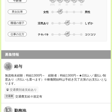
年齢層
20代
30
40
50
60
男女比率
女性
男性
職場の様子
活気あり
しずか
仕事の仕方
テキパキ
コツコツ
募集情報
給与
無資格未経験：時給1300円～ 経験者：時給1300円～★日払い／週払い制
度あり（月払いも選べます）※稼働開始時は手続き完了次第のお支払いとな
ります。
交通費別途支給あり
交通費支給※規定有
交通費
勤務地