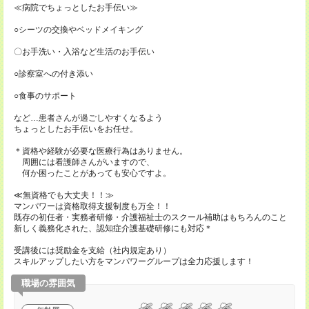
≪病院でちょっとしたお手伝い≫
○シーツの交換やベッドメイキング
〇お手洗い・入浴など生活のお手伝い
○診察室への付き添い
○食事のサポート
など…患者さんが過ごしやすくなるよう
ちょっとしたお手伝いをお任せ。
＊資格や経験が必要な医療行為はありません。
周囲には看護師さんがいますので、
何か困ったことがあっても安心ですよ。
≪無資格でも大丈夫！！≫
マンパワーは資格取得支援制度も万全！！
既存の初任者・実務者研修・介護福祉士のスクール補助はもちろんのこと
新しく義務化された、認知症介護基礎研修にも対応＊
受講後には奨励金を支給（社内規定あり）
スキルアップしたい方をマンパワーグループは全力応援します！
職場の雰囲気