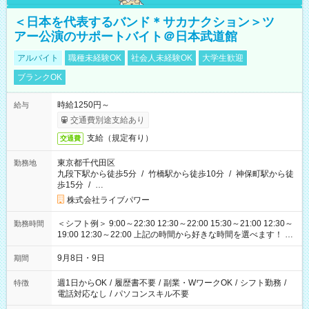
＜日本を代表するバンド＊サカナクション＞ツ
アー公演のサポートバイト＠日本武道館
アルバイト
職種未経験OK
社会人未経験OK
大学生歓迎
ブランクOK
時給1250円～
給与
交通費別途支給あり
支給（規定有り）
交通費
東京都千代田区
勤務地
九段下駅から徒歩5分
/
竹橋駅から徒歩10分
/
神保町駅から徒
歩15分
/
…
株式会社ライブパワー
＜シフト例＞ 9:00～22:30 12:30～22:00 15:30～21:00 12:30～
勤務時間
19:00 12:30～22:00 上記の時間から好きな時間を選べます！ ※
時間は変更となる可能性があります
9月8日・9日
期間
週1日からOK
/
履歴書不要
/
副業・WワークOK
/
シフト勤務
/
特徴
電話対応なし
/
パソコンスキル不要