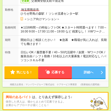
交通費全額支給※規定有
交通費
埼玉県熊谷市
勤務地
ひろせ野鳥の森駅
/
ソシオ流通センター駅
＜シニア向けマンション＞
★1日6時間～の時短シフトOK ★スタート時間選べます！ 7:00～
勤務時間
16:00 9:00～17:00 11:00～19:00 など 残業なし！ ※Wワークの
場合、他のお仕事と合わせ週40時間超の就業はご案内できませ
ん ※法令に基づき、週20時間以上勤務は社会保険への加入対象
開始日はご相談ください！ ★急募 ★職場が気に入れば、長期
期間
となります ※労働者派遣法（日雇い派遣の原則禁止）により、
でも働けます！
短時間・短期間の就業はご案内が難しい場合があります
日払いOK
/
履歴書不要
/
40～50代活躍中
/
副業・WワークOK
/
特徴
服装自由
/
シフト勤務
/
10名以上の大量募集
/
電話対応なし
/
パ
ソコンスキル不要
気になる！
応募する
詳細へ
掲載元企業名
マンパワーグループ株式会社 ケアサービス事業部 （医療福祉介護関連）
興味のあるバイト
は、とりあえず保存しよう♪
保存した求人は、後からまとめて応募できるよ。
企業からアプローチが届くことも！