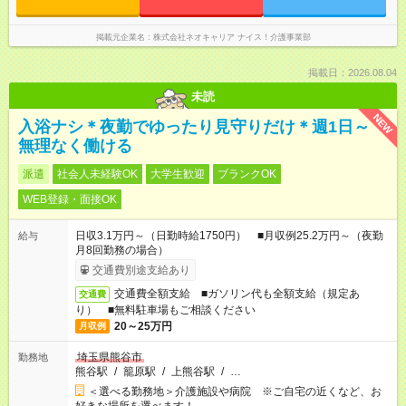
掲載元企業名
株式会社ネオキャリア ナイス！介護事業部
掲載日：2026.08.04
未読
NEW
入浴ナシ＊夜勤でゆったり見守りだけ＊週1日～
無理なく働ける
派遣
社会人未経験OK
大学生歓迎
ブランクOK
WEB登録・面接OK
日収3.1万円～（日勤時給1750円） ■月収例25.2万円～（夜勤
給与
月8回勤務の場合）
交通費別途支給あり
交通費全額支給 ■ガソリン代も全額支給（規定あ
交通費
り） ■無料駐車場もご相談ください
20～25万円
月収例
埼玉県熊谷市
勤務地
熊谷駅
/
籠原駅
/
上熊谷駅
/
…
＜選べる勤務地＞介護施設や病院 ※ご自宅の近くなど、お