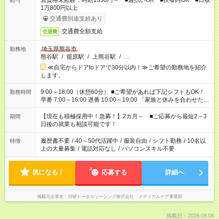
無資格未経験：時給1350円～ ■週払いOK ■扶養内OK ■日収
給与
1万800円以上
交通費別途支給あり
交通費全額支給
交通費
埼玉県熊谷市
勤務地
熊谷駅
/
籠原駅
/
上熊谷駅
/
…
≪自宅からドアtoドアで30分以内！≫ご希望の勤務地を紹介
します。
9:00～18:00（休憩60分） ■ご希望があれば下記シフトもOK！
勤務時間
早番 7:00～16:00 遅番 10:00～19:00 「家族と休みを合わせた
い」 「余裕を持って夕飯の準備がしたい」 「できれば残業はし
たくない」 など、ご希望を教えてくださいね。 ※Wワーク希望
【現在も積極採用中！急募！】2カ月～ ■ご応募から最短2～3
期間
の方へ 今ご覧のお仕事で希望する勤務時間と、もう1つのお仕事
日後の就業も相談可能です！
の勤務時間。 合計で週40時間を超える場合は応募できません。
履歴書不要
/
40～50代活躍中
/
服装自由
/
シフト勤務
/
10名以
特徴
上の大量募集
/
電話対応なし
/
パソコンスキル不要
気になる！
応募する
詳細へ
掲載元企業名
日研トータルソーシング株式会社 メディカルケア事業部
掲載日：2026.08.06