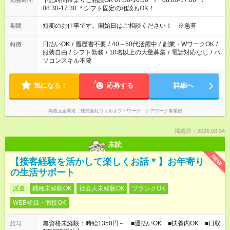
下記時間帯よりご相談OK 07:30-16:30 / 08:00-17:00 /
勤務時間
08:30-17:30 ＊シフト固定の相談もOK！
短期のお仕事です。開始日はご相談ください！ ※急募
期間
日払いOK
/
履歴書不要
/
40～50代活躍中
/
副業・WワークOK
/
特徴
服装自由
/
シフト勤務
/
10名以上の大量募集
/
電話対応なし
/
パ
ソコンスキル不要
気になる！
応募する
詳細へ
掲載元企業名
株式会社ウィルオブ・ワーク ケアワーク事業部
掲載日：2026.08.04
未読
NEW
【接客経験を活かして楽しくお話＊】お年寄り
の生活サポート
派遣
職種未経験OK
社会人未経験OK
ブランクOK
WEB登録・面接OK
無資格未経験：時給1350円～ ■週払いOK ■扶養内OK ■日収
給与