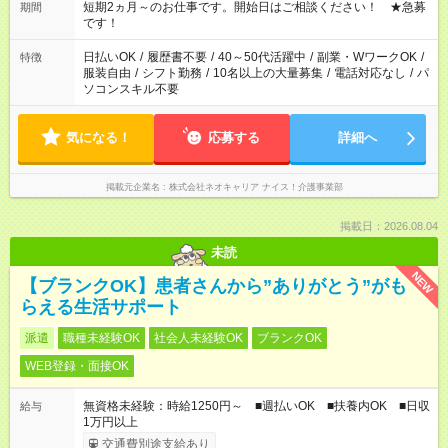
※週最低15時間以上の勤務が必要です
短期2ヵ月～のお仕事です。開始日はご相談ください！ ★急募
期間
です！
日払いOK
/
履歴書不要
/
40～50代活躍中
/
副業・WワークOK
/
特徴
服装自由
/
シフト勤務
/
10名以上の大量募集
/
電話対応なし
/
パ
ソコンスキル不要
気になる！
応募する
詳細へ
掲載元企業名
株式会社ネオキャリア ナイス！介護事業部
掲載日：2026.08.04
未読
NEW
【ブランクOK】患者さんから”ありがとう”がも
らえる生活サポート
派遣
職種未経験OK
社会人未経験OK
ブランクOK
WEB登録・面接OK
無資格未経験：時給1250円～ ■週払いOK ■扶養内OK ■日収
給与
1万円以上
交通費別途支給あり