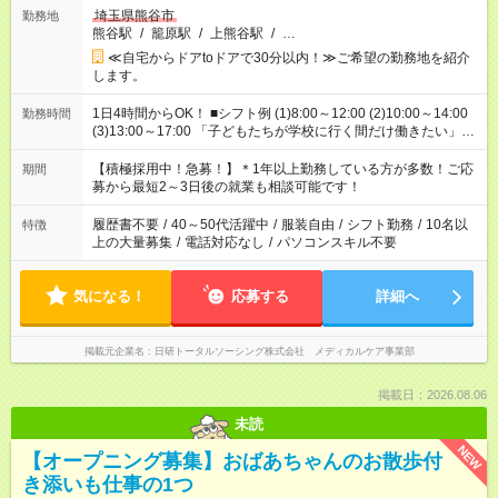
埼玉県熊谷市
勤務地
熊谷駅
/
籠原駅
/
上熊谷駅
/
…
≪自宅からドアtoドアで30分以内！≫ご希望の勤務地を紹介
します。
1日4時間からOK！ ■シフト例 (1)8:00～12:00 (2)10:00～14:00
勤務時間
(3)13:00～17:00 「子どもたちが学校に行く間だけ働きたい」
「余裕を持って夕飯の準備がしたい」 「午前中は働いて、午後
はプライベートの時間にしたい」 など、ご希望を教えてくださ
【積極採用中！急募！】＊1年以上勤務している方が多数！ご応
期間
いね。 ※Wワーク希望の方へ 今ご覧のお仕事で希望する勤務時
募から最短2～3日後の就業も相談可能です！
間と、もう1つのお仕事の勤務時間。 合計で週40時間を超える
場合は応募できません。
履歴書不要
/
40～50代活躍中
/
服装自由
/
シフト勤務
/
10名以
特徴
上の大量募集
/
電話対応なし
/
パソコンスキル不要
気になる！
応募する
詳細へ
掲載元企業名
日研トータルソーシング株式会社 メディカルケア事業部
掲載日：2026.08.06
未読
NEW
【オープニング募集】おばあちゃんのお散歩付
き添いも仕事の1つ