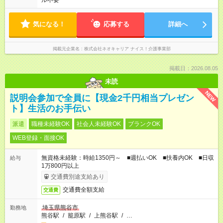
ル不要
気になる！
応募する
詳細へ
掲載元企業名
株式会社ネオキャリア ナイス！介護事業部
掲載日：2026.08.05
未読
NEW
説明会参加で全員に【現金2千円相当プレゼン
ト】生活のお手伝い
派遣
職種未経験OK
社会人未経験OK
ブランクOK
WEB登録・面接OK
無資格未経験：時給1350円～ ■週払いOK ■扶養内OK ■日収
給与
1万800円以上
交通費別途支給あり
交通費全額支給
交通費
埼玉県熊谷市
勤務地
熊谷駅
/
籠原駅
/
上熊谷駅
/
…