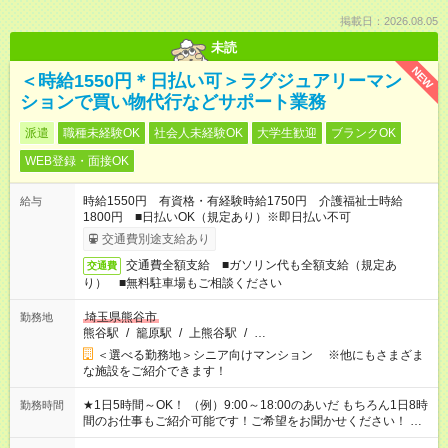
掲載日：2026.08.05
未読
NEW
＜時給1550円＊日払い可＞ラグジュアリーマン
ションで買い物代行などサポート業務
派遣
職種未経験OK
社会人未経験OK
大学生歓迎
ブランクOK
WEB登録・面接OK
時給1550円 有資格・有経験時給1750円 介護福祉士時給
給与
1800円 ■日払いOK（規定あり）※即日払い不可
交通費別途支給あり
交通費全額支給 ■ガソリン代も全額支給（規定あ
交通費
り） ■無料駐車場もご相談ください
埼玉県熊谷市
勤務地
熊谷駅
/
籠原駅
/
上熊谷駅
/
…
＜選べる勤務地＞シニア向けマンション ※他にもさまざま
な施設をご紹介できます！
★1日5時間～OK！ （例）9:00～18:00のあいだ もちろん1日8時
勤務時間
間のお仕事もご紹介可能です！ご希望をお聞かせください！ ★
家庭の都合でお休みが必要な場合も遠慮なくご相談ください。