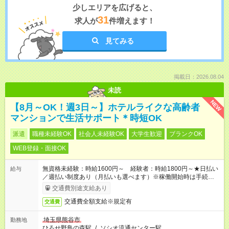
少しエリアを広げると、
31
求人が
件増えます！
見てみる
掲載日：2026.08.04
未読
NEW
【8月～OK！週3日～】ホテルライクな高齢者
マンションで生活サポート＊時短OK
派遣
職種未経験OK
社会人未経験OK
大学生歓迎
ブランクOK
WEB登録・面接OK
無資格未経験：時給1600円～ 経験者：時給1800円～★日払い
給与
／週払い制度あり（月払いも選べます）※稼働開始時は手続き完
了次第のお支払いとなります。
交通費別途支給あり
交通費全額支給※規定有
交通費
埼玉県熊谷市
勤務地
ひろせ野鳥の森駅
/
ソシオ流通センター駅