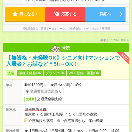
気になる！
応募する
詳細へ
掲載元企業名
日研トータルソーシング株式会社 メディカルケア事業部
掲載日：2026.08.06
未読
NEW
【無資格・未経験OK】シニア向けマンションで
入居者とお話など＊5h～OK！
派遣
職種未経験OK
ブランクOK
WEB登録・面接OK
時給1800円～ ★日払い/週払いOK
給与
交通費別途支給あり
交通費全額支給
交通費
埼玉県熊谷市
勤務地
籠原駅
/
石原(埼玉県)駅
/
ひろせ野鳥の森駅
介護施設や病院 ※ご自宅近辺からご案内可能
★【日勤のみ】1日5時間～OK！ ≪シフト例≫ 9:00～14:00
勤務時間