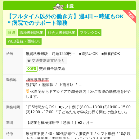
未読
NEW
【フルタイム以外の働き方】週4日～時短もOK
＊病院でのサポート業務
派遣
職種未経験OK
社会人未経験OK
ブランクOK
WEB登録・面接OK
無資格未経験：時給1250円～ ■週払いOK ■扶養内OK
給与
交通費別途支給あり
交通費全額支給
交通費
埼玉県熊谷市
勤務地
熊谷駅
/
籠原駅
/
上熊谷駅
/
…
≪自宅からドアtoドアで30分以内！≫ご希望の勤務地を紹介
します。
1日5時間からOK！ ■シフト例 (1)8:00～13:00 (2)10:00～15:00
勤務時間
(3)12:00～17:00 「子どもたちが学校に行く間だけ働きたい」
「余裕を持って夕飯の準備がしたい」 「午前中は働いて、午後
はプライベートの時間にしたい」 など、ご希望を教えてくださ
【現在も積極採用中！急募！】■2カ月～
期間
いね。 ※Wワーク希望の方へ 今ご覧のお仕事で希望する勤務時
間と、もう1つのお仕事の勤務時間。 合計で週40時間を超える
履歴書不要
/
40～50代活躍中
/
服装自由
/
シフト勤務
/
10名以
特徴
場合は応募できません。
上の大量募集
/
電話対応なし
/
パソコンスキル不要