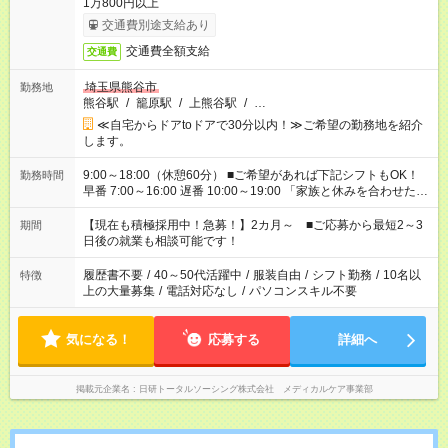
1万800円以上
交通費別途支給あり
交通費全額支給
交通費
埼玉県熊谷市
勤務地
熊谷駅
/
籠原駅
/
上熊谷駅
/
…
≪自宅からドアtoドアで30分以内！≫ご希望の勤務地を紹介
します。
9:00～18:00（休憩60分） ■ご希望があれば下記シフトもOK！
勤務時間
早番 7:00～16:00 遅番 10:00～19:00 「家族と休みを合わせた
い」 「余裕を持って夕飯の準備がしたい」 「できれば残業はし
たくない」 など、ご希望を教えてくださいね。 ※Wワーク希望
【現在も積極採用中！急募！】2カ月～ ■ご応募から最短2～3
期間
の方へ 今ご覧のお仕事で希望する勤務時間と、もう1つのお仕事
日後の就業も相談可能です！
の勤務時間。 合計で週40時間を超える場合は応募できません。
履歴書不要
/
40～50代活躍中
/
服装自由
/
シフト勤務
/
10名以
特徴
上の大量募集
/
電話対応なし
/
パソコンスキル不要
気になる！
応募する
詳細へ
掲載元企業名
日研トータルソーシング株式会社 メディカルケア事業部