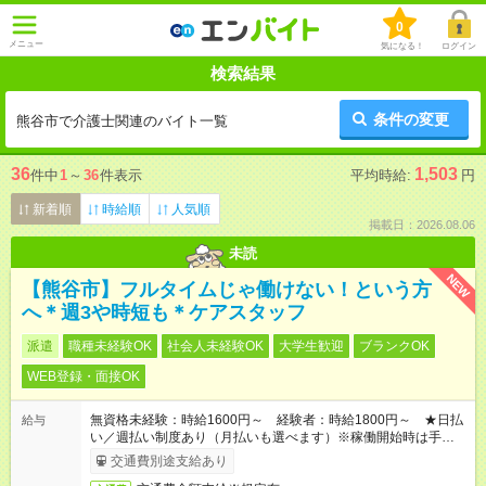
0
メニュー
気になる！
ログイン
検索結果
条件の変更
熊谷市で介護士関連のバイト一覧
36
1,503
件中
1
～
36
件表示
平均時給:
円
新着順
時給順
人気順
掲載日：2026.08.06
未読
NEW
【熊谷市】フルタイムじゃ働けない！という方
へ＊週3や時短も＊ケアスタッフ
派遣
職種未経験OK
社会人未経験OK
大学生歓迎
ブランクOK
WEB登録・面接OK
無資格未経験：時給1600円～ 経験者：時給1800円～ ★日払
給与
い／週払い制度あり（月払いも選べます）※稼働開始時は手続き
完了次第のお支払いとなります。
交通費別途支給あり