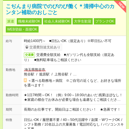
NEW
こぢんまり病院でのびのび働く＊清掃中心のカ
ンタン補助のおしごと
派遣
職種未経験OK
社会人未経験OK
大学生歓迎
ブランクOK
WEB登録・面接OK
時給1400円～ ■日払いOK（規定あり）※即日払い不可
給与
交通費別途支給あり
交通費全額支給 ■ガソリン代も全額支給（規定あ
交通費
り） ■無料駐車場もご相談ください
埼玉県熊谷市
勤務地
熊谷駅
/
籠原駅
/
上熊谷駅
/
…
＜選べる勤務地＞病院 ※ご自宅の近くなど、お好きな場所
を選べます！
★1日7時間～OK！ （例）9:00～18:00のあいだ 残業ほぼなし！
勤務時間
★家庭の都合でお休みが必要な場合も遠慮なくご相談ください。
※シフトはご希望に合わせて調整可能です。 その他、 ＊週4日・
1日7時間 ＊日勤のみ ＊土日休み ＊午前だけ・午後だけ ＊平日
長期のお仕事です。開始日はご相談ください！ ★急募です！
期間
のみ・土日のみ ＊Wワークや扶養内 など、いろんなシフトのお
仕事をご紹介できます！ 登録の際に、あなたのご希望をお聞か
日払いOK
/
履歴書不要
/
40～50代活躍中
/
副業・WワークOK
/
特徴
せください。
シフト勤務
/
10名以上の大量募集
/
電話対応なし
/
パソコンスキ