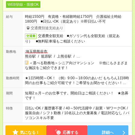
WEB登録・面接OK
時給1550円 有資格・有経験時給1750円 介護福祉士時給
給与
1800円 ■日払いOK（規定あり）※即日払い不可
交通費別途支給あり
交通費全額支給 ■ガソリン代も全額支給（規定あ
交通費
り） ■無料駐車場もご相談ください
埼玉県熊谷市
勤務地
熊谷駅
/
籠原駅
/
上熊谷駅
/
…
＜選べる勤務地＞シニア向けマンション ※他にもさまざま
な施設をご紹介できます！
★1日5時間～OK！ （例）9:00～18:00のあいだ もちろん1日8時
勤務時間
間のお仕事もご紹介可能です！ご希望をお聞かせください！★家
庭の都合でお休みが必要な場合も遠慮なくご相談ください。 ※
週最低15時間以上の勤務が必要です
短期2ヵ月～のお仕事です。開始日はご相談ください！ ★急募
期間
です！
日払いOK
/
履歴書不要
/
40～50代活躍中
/
副業・WワークOK
/
特徴
服装自由
/
シフト勤務
/
10名以上の大量募集
/
電話対応なし
/
パ
ソコンスキル不要
気になる！
応募する
詳細へ