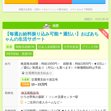
掲載元企業名
日研トータルソーシング株式会社 メディカルケア事業部
掲載日：2026.08.06
未読
NEW
【毎週お給料振り込み可能＊週払い】おばあち
ゃんの生活サポート
派遣
職種未経験OK
社会人未経験OK
大学生歓迎
ブランクOK
WEB登録・面接OK
無資格未経験：時給1600円～ 経験者：時給1800円～★日払い
給与
／週払い制度あり（月払いも選べます）※稼働開始時は手続き完
了次第のお支払いとなります。
交通費別途支給あり
交通費支給※規定有
交通費
10～15万円
月収例
埼玉県熊谷市
勤務地
ひろせ野鳥の森駅
/
ソシオ流通センター駅
＜ご近所の老人ホームなど＞
★1日6時間～の時短シフトOK ★もちろんフルタイムシフトも可
勤務時間