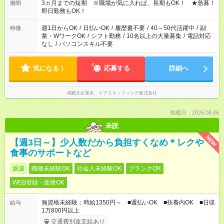
3ヵ月までの短期 ※職場が気に入れば、長期もOK！ ★急募！
期間
即日勤務もOK！
週1日からOK
/
日払いOK
/
履歴書不要
/
40～50代活躍中
/
副
特徴
業・WワークOK
/
シフト勤務
/
10名以上の大量募集
/
電話対応
なし
/
パソコンスキル不要
気になる！
応募する
詳細へ
掲載元企業名
ケアスタッフィング株式会社
掲載日：2026.08.06
未読
NEW
【週3日～】少人数だから負担すくなめ＊レクや
食事のサポートなど
派遣
職種未経験OK
社会人未経験OK
ブランクOK
WEB登録・面接OK
無資格未経験：時給1350円～ ■週払いOK ■扶養内OK ■日収
給与
1万800円以上
交通費別途支給あり