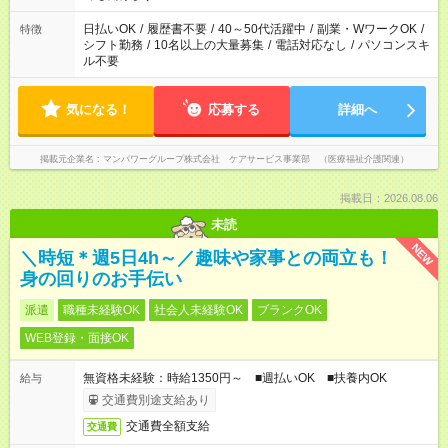
派遣法（日雇い派遣の原則禁止）により、短時間・短期間の就
業はご案内が難しい場合があります
日払いOK
/
履歴書不要
/
40～50代活躍中
/
副業・WワークOK
/
特徴
シフト勤務
/
10名以上の大量募集
/
電話対応なし
/
パソコンスキ
ル不要
気になる！
応募する
詳細へ
掲載元企業名
マンパワーグループ株式会社 ケアサービス事業部 （医療福祉介護関連）
掲載日：2026.08.06
未読
NEW
＼時短＊週5日4h～／趣味や家事との両立も！
身の回りのお手伝い
派遣
職種未経験OK
社会人未経験OK
ブランクOK
WEB登録・面接OK
無資格未経験：時給1350円～ ■週払いOK ■扶養内OK
給与
交通費別途支給あり
交通費全額支給
交通費