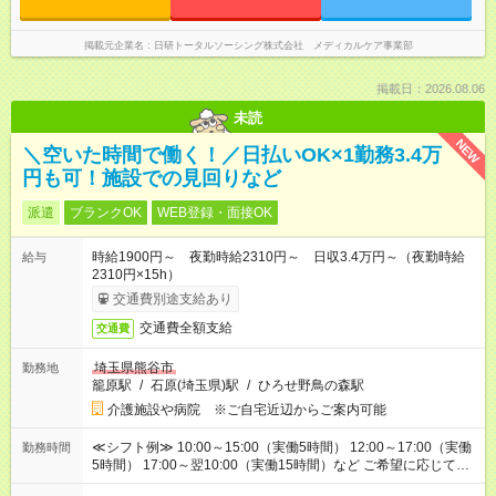
掲載元企業名
日研トータルソーシング株式会社 メディカルケア事業部
掲載日：2026.08.06
未読
NEW
＼空いた時間で働く！／日払いOK×1勤務3.4万
円も可！施設での見回りなど
派遣
ブランクOK
WEB登録・面接OK
時給1900円～ 夜勤時給2310円～ 日収3.4万円～（夜勤時給
給与
2310円×15h）
交通費別途支給あり
交通費全額支給
交通費
埼玉県熊谷市
勤務地
籠原駅
/
石原(埼玉県)駅
/
ひろせ野鳥の森駅
介護施設や病院 ※ご自宅近辺からご案内可能
≪シフト例≫ 10:00～15:00（実働5時間） 12:00～17:00（実働
勤務時間
5時間） 17:00～翌10:00（実働15時間）など ご希望に応じて、
働く時間は調整できます！ お気軽に担当へ相談ください！