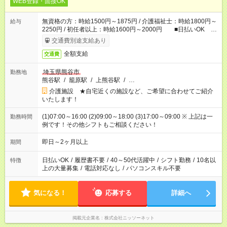
WEB登録・面接OK
無資格の方：時給1500円～1875円 / 介護福祉士：時給1800円～
給与
2250円 / 初任者以上：時給1600円～2000円 ■日払いOK ■
日収例：1万2000円（時給1500円×8h）
交通費別途支給あり
全額支給
交通費
埼玉県熊谷市
勤務地
熊谷駅
/
籠原駅
/
上熊谷駅
/
…
介護施設 ★自宅近くの施設など、ご希望に合わせてご紹介
いたします！
(1)07:00～16:00 (2)09:00～18:00 (3)17:00～09:00 ※ 上記は一
勤務時間
例です！その他シフトもご相談ください！
即日～2ヶ月以上
期間
日払いOK
/
履歴書不要
/
40～50代活躍中
/
シフト勤務
/
10名以
特徴
上の大量募集
/
電話対応なし
/
パソコンスキル不要
気になる！
応募する
詳細へ
掲載元企業名
株式会社ニッソーネット