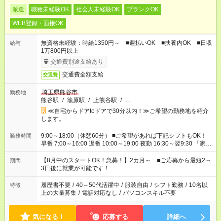
派遣
職種未経験OK
社会人未経験OK
ブランクOK
WEB登録・面接OK
無資格未経験：時給1350円～ ■週払いOK ■扶養内OK ■日収
給与
1万800円以上
交通費別途支給あり
交通費全額支給
交通費
埼玉県熊谷市
勤務地
熊谷駅
/
籠原駅
/
上熊谷駅
/
…
≪自宅からドアtoドアで30分以内！≫ご希望の勤務地を紹介
します。
9:00～18:00（休憩60分） ■ご希望があれば下記シフトもOK！
勤務時間
早番 7:00～16:00 遅番 10:00～19:00 夜勤 16:30～翌9:30 「家族
と休みを合わせたい」 「余裕を持って夕飯の準備がしたい」
「できれば残業はしたくない」 など、ご希望を教えてください
【8月中のスタートOK！急募！】2カ月～ ■ご応募から最短2～
期間
ね。 ※Wワーク希望の方へ 今ご覧のお仕事で希望する勤務時間
3日後に就業が可能です！
と、もう1つのお仕事の勤務時間。 合計で週40時間を超える場
合は応募できません。
履歴書不要
/
40～50代活躍中
/
服装自由
/
シフト勤務
/
10名以
特徴
上の大量募集
/
電話対応なし
/
パソコンスキル不要
気になる！
応募する
詳細へ