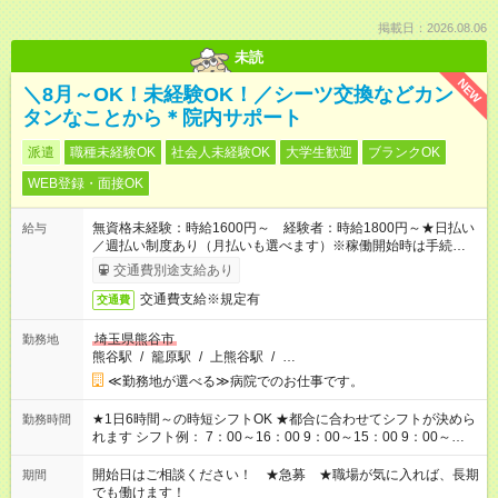
掲載日：2026.08.06
未読
NEW
＼8月～OK！未経験OK！／シーツ交換などカン
タンなことから＊院内サポート
派遣
職種未経験OK
社会人未経験OK
大学生歓迎
ブランクOK
WEB登録・面接OK
無資格未経験：時給1600円～ 経験者：時給1800円～★日払い
給与
／週払い制度あり（月払いも選べます）※稼働開始時は手続き完
了次第のお支払いとなります。
交通費別途支給あり
交通費支給※規定有
交通費
埼玉県熊谷市
勤務地
熊谷駅
/
籠原駅
/
上熊谷駅
/
…
≪勤務地が選べる≫病院でのお仕事です。
★1日6時間～の時短シフトOK ★都合に合わせてシフトが決めら
勤務時間
れます シフト例： 7：00～16：00 9：00～15：00 9：00～
18：00 11：00～20：00 など ※Wワークの場合、他のお仕事と
合わせ週40時間超の就業はご案内できません ※法令に基づき、
開始日はご相談ください！ ★急募 ★職場が気に入れば、長期
期間
週20時間以上勤務は社会保険への加入対象となります ※労働者
でも働けます！