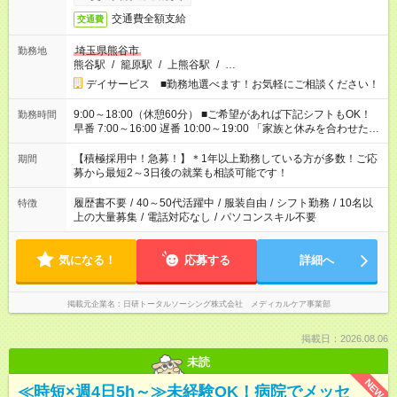
交通費全額支給
交通費
埼玉県熊谷市
勤務地
熊谷駅
/
籠原駅
/
上熊谷駅
/
…
デイサービス ■勤務地選べます！お気軽にご相談ください！
9:00～18:00（休憩60分） ■ご希望があれば下記シフトもOK！
勤務時間
早番 7:00～16:00 遅番 10:00～19:00 「家族と休みを合わせた
い」 「余裕を持って夕飯の準備がしたい」 「できれば残業はし
たくない」 など、ご希望を教えてくださいね。 ※Wワーク希望
【積極採用中！急募！】＊1年以上勤務している方が多数！ご応
期間
の方へ 今ご覧のお仕事で希望する勤務時間と、もう1つのお仕事
募から最短2～3日後の就業も相談可能です！
の勤務時間。 合計で週40時間を超える場合は応募できません。
履歴書不要
/
40～50代活躍中
/
服装自由
/
シフト勤務
/
10名以
特徴
上の大量募集
/
電話対応なし
/
パソコンスキル不要
気になる！
応募する
詳細へ
掲載元企業名
日研トータルソーシング株式会社 メディカルケア事業部
掲載日：2026.08.06
未読
NEW
≪時短×週4日5h～≫未経験OK！病院でメッセ