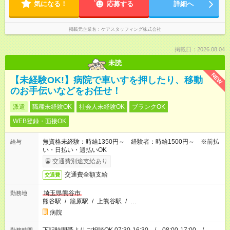
気になる！
応募する
詳細へ
掲載元企業名
ケアスタッフィング株式会社
掲載日：2026.08.04
未読
NEW
【未経験OK!】病院で車いすを押したり、移動
のお手伝いなどをお任せ！
派遣
職種未経験OK
社会人未経験OK
ブランクOK
WEB登録・面接OK
無資格未経験：時給1350円～ 経験者：時給1500円～ ※前払
給与
い・日払い・週払いOK
交通費別途支給あり
交通費全額支給
交通費
埼玉県熊谷市
勤務地
熊谷駅
/
籠原駅
/
上熊谷駅
/
…
病院