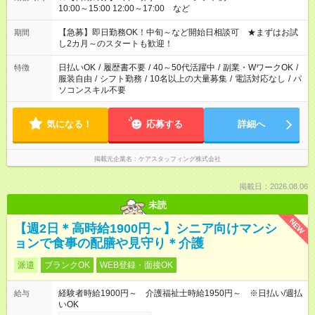
10:00～15:00 12:00～17:00 など
【急募】即日勤務OK！中旬～など開始日相談可 ★まずはお試
期間
し2カ月～のスタートも歓迎！
日払いOK
/
履歴書不要
/
40～50代活躍中
/
副業・WワークOK
/
特徴
服装自由
/
シフト勤務
/
10名以上の大量募集
/
電話対応なし
/
パ
ソコンスキル不要
気になる！
応募する
詳細へ
掲載元企業名
ケアスタッフィング株式会社
掲載日：2026.08.06
未読
NEW
【週2日＊高時給1900円～】シニア向けマンシ
ョンで食事の配膳や見守り＊介護
派遣
ブランクOK
WEB登録・面接OK
経験者時給1900円～ 介護福祉士時給1950円～ ※日払い/週払
給与
いOK