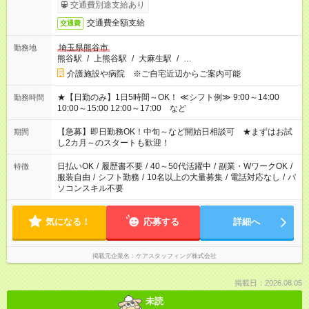
交通費別途支給あり
交通費全額支給
交通費
埼玉県熊谷市
勤務地
熊谷駅
/
上熊谷駅
/
大麻生駅
/
…
介護施設や病院 ※ご自宅近辺からご案内可能
★【日勤のみ】1日5時間～OK！ ≪シフト例≫ 9:00～14:00
勤務時間
10:00～15:00 12:00～17:00 など
【急募】即日勤務OK！中旬～など開始日相談可 ★まずはお試
期間
し2カ月～のスタートも歓迎！
日払いOK
/
履歴書不要
/
40～50代活躍中
/
副業・WワークOK
/
特徴
服装自由
/
シフト勤務
/
10名以上の大量募集
/
電話対応なし
/
パ
ソコンスキル不要
気になる！
応募する
詳細へ
掲載元企業名
ケアスタッフィング株式会社
掲載日：2026.08.05
未読