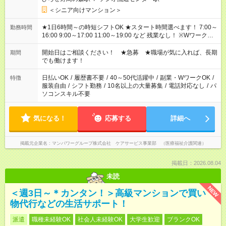
＜シニア向けマンション＞
★1日6時間～の時短シフトOK ★スタート時間選べます！ 7:00～
勤務時間
16:00 9:00～17:00 11:00～19:00 など 残業なし！ ※Wワークの
場合、他のお仕事と合わせ週40時間超の就業はご案内できませ
ん ※法令に基づき、週20時間以上勤務は社会保険への加入対象
開始日はご相談ください！ ★急募 ★職場が気に入れば、長期
期間
となります ※労働者派遣法（日雇い派遣の原則禁止）により、
でも働けます！
短時間・短期間の就業はご案内が難しい場合があります
日払いOK
/
履歴書不要
/
40～50代活躍中
/
副業・WワークOK
/
特徴
服装自由
/
シフト勤務
/
10名以上の大量募集
/
電話対応なし
/
パ
ソコンスキル不要
気になる！
応募する
詳細へ
掲載元企業名
マンパワーグループ株式会社 ケアサービス事業部 （医療福祉介護関連）
掲載日：2026.08.04
未読
NEW
＜週3日～＊カンタン！＞高級マンションで買い
物代行などの生活サポート！
派遣
職種未経験OK
社会人未経験OK
大学生歓迎
ブランクOK