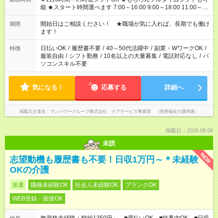
能 ★スタート時間選べます 7:00～16:00 9:00～18:00 11:00～
20:00 など 残業なし！ ※Wワークの場合、他のお仕事と合わせ
週40時間超の就業はご案内できません ※法令に基づき、週20時
開始日はご相談ください！ ★職場が気に入れば、長期でも働け
期間
間以上勤務は社会保険への加入対象となります ※労働者派遣法
ます！
（日雇い派遣の原則禁止）により、短時間・短期間の就業はご
案内が難しい場合があります
日払いOK
/
履歴書不要
/
40～50代活躍中
/
副業・WワークOK
/
特徴
服装自由
/
シフト勤務
/
10名以上の大量募集
/
電話対応なし
/
パ
ソコンスキル不要
気になる！
応募する
詳細へ
掲載元企業名
マンパワーグループ株式会社 ケアサービス事業部 （医療福祉介護関連）
掲載日：2026.08.06
未読
NEW
志望動機も履歴書も不要！日収1万円～＊未経験
OKの介護
派遣
職種未経験OK
社会人未経験OK
ブランクOK
WEB登録・面接OK