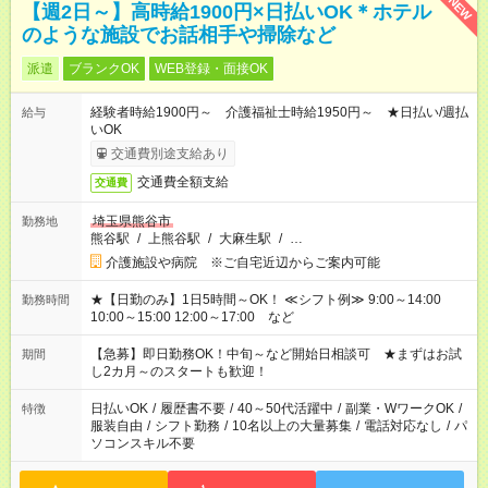
NEW
【週2日～】高時給1900円×日払いOK＊ホテル
のような施設でお話相手や掃除など
派遣
ブランクOK
WEB登録・面接OK
経験者時給1900円～ 介護福祉士時給1950円～ ★日払い/週払
給与
いOK
交通費別途支給あり
交通費全額支給
交通費
埼玉県熊谷市
勤務地
熊谷駅
/
上熊谷駅
/
大麻生駅
/
…
介護施設や病院 ※ご自宅近辺からご案内可能
★【日勤のみ】1日5時間～OK！ ≪シフト例≫ 9:00～14:00
勤務時間
10:00～15:00 12:00～17:00 など
【急募】即日勤務OK！中旬～など開始日相談可 ★まずはお試
期間
し2カ月～のスタートも歓迎！
日払いOK
/
履歴書不要
/
40～50代活躍中
/
副業・WワークOK
/
特徴
服装自由
/
シフト勤務
/
10名以上の大量募集
/
電話対応なし
/
パ
ソコンスキル不要