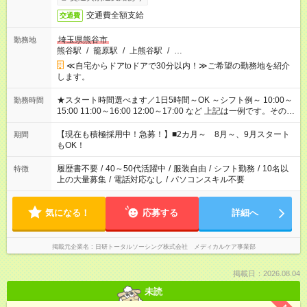
交通費全額支給
交通費
埼玉県熊谷市
勤務地
熊谷駅
/
籠原駅
/
上熊谷駅
/
…
≪自宅からドアtoドアで30分以内！≫ご希望の勤務地を紹介
します。
★スタート時間選べます／1日5時間～OK ～シフト例～ 10:00～
勤務時間
15:00 11:00～16:00 12:00～17:00 など 上記は一例です。その他
シフトもご相談ください。 ※Wワークの場合当社と合わせて法
定労働時間が週40時間を超えなければOKです。
【現在も積極採用中！急募！】■2カ月～ 8月～、9月スタート
期間
もOK！
履歴書不要
/
40～50代活躍中
/
服装自由
/
シフト勤務
/
10名以
特徴
上の大量募集
/
電話対応なし
/
パソコンスキル不要
気になる！
応募する
詳細へ
掲載元企業名
日研トータルソーシング株式会社 メディカルケア事業部
掲載日：2026.08.04
未読