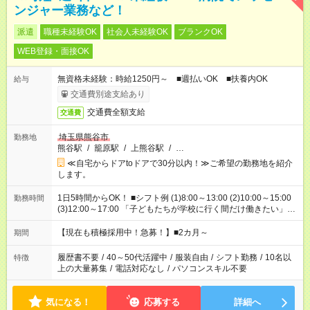
ンジャー業務など！
派遣
職種未経験OK
社会人未経験OK
ブランクOK
WEB登録・面接OK
無資格未経験：時給1250円～ ■週払いOK ■扶養内OK
給与
交通費別途支給あり
交通費全額支給
交通費
埼玉県熊谷市
勤務地
熊谷駅
/
籠原駅
/
上熊谷駅
/
…
≪自宅からドアtoドアで30分以内！≫ご希望の勤務地を紹介
します。
1日5時間からOK！ ■シフト例 (1)8:00～13:00 (2)10:00～15:00
勤務時間
(3)12:00～17:00 「子どもたちが学校に行く間だけ働きたい」
「余裕を持って夕飯の準備がしたい」 「午前中は働いて、午後
はプライベートの時間にしたい」 など、ご希望を教えてくださ
【現在も積極採用中！急募！】■2カ月～
期間
いね。 ※Wワーク希望の方へ 今ご覧のお仕事で希望する勤務時
間と、もう1つのお仕事の勤務時間。 合計で週40時間を超える
履歴書不要
/
40～50代活躍中
/
服装自由
/
シフト勤務
/
10名以
特徴
場合は応募できません。
上の大量募集
/
電話対応なし
/
パソコンスキル不要
気になる！
応募する
詳細へ