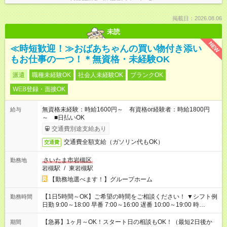
掲載日：2026.08.06
未読
NEW
≪時短歓迎！≫おばあちゃんの買い物付き添い
もお仕事の一つ！＊無資格・未経験OK
派遣
職種未経験OK
社会人未経験OK
ブランクOK
WEB登録・面接OK
無資格未経験：時給1600円～ 有資格or経験者：時給1800円
給与
～ ■日払いOK
交通費別途支給あり
交通費全額支給（ガソリン代もOK）
交通費
さいたま市岩槻区
勤務地
岩槻駅
/
東岩槻駅
【勤務地選べます！】グループホーム
【1日5時間～OK】ご希望の時間をご相談ください！ ▼シフト例
勤務時間
日勤 9:00～18:00 早番 7:00～16:00 遅番 10:00～19:00 時
短 10:00～15:00 上記はあくまで一例です。 「夕方までには帰宅
しておきたい」 「朝はゆっくりのスタートがいい」 「お昼の時
【急募】1ヶ月～OK！スタート日の相談もOK！（最短2日後か
期間