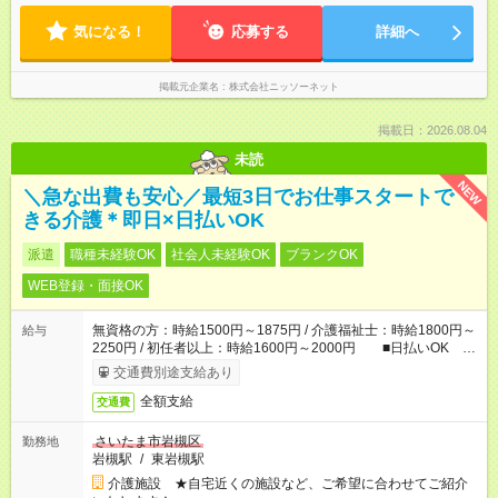
気になる！
応募する
詳細へ
掲載元企業名
株式会社ニッソーネット
掲載日：2026.08.04
未読
NEW
＼急な出費も安心／最短3日でお仕事スタートで
きる介護＊即日×日払いOK
派遣
職種未経験OK
社会人未経験OK
ブランクOK
WEB登録・面接OK
無資格の方：時給1500円～1875円 / 介護福祉士：時給1800円～
給与
2250円 / 初任者以上：時給1600円～2000円 ■日払いOK ■
日収例：1万2000円（時給1500円×8h）
交通費別途支給あり
全額支給
交通費
さいたま市岩槻区
勤務地
岩槻駅
/
東岩槻駅
介護施設 ★自宅近くの施設など、ご希望に合わせてご紹介