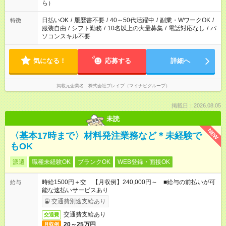
間を有効に使いたい」 など、ご希望があれば教えてください
ら）
ね。
日払いOK
/
履歴書不要
/
40～50代活躍中
/
副業・WワークOK
/
特徴
服装自由
/
シフト勤務
/
10名以上の大量募集
/
電話対応なし
/
パ
ソコンスキル不要
気になる！
応募する
詳細へ
掲載元企業名
株式会社ブレイブ（マイナビグループ）
掲載日：2026.08.05
未読
NEW
〈基本17時まで〉材料発注業務など＊未経験で
もOK
派遣
職種未経験OK
ブランクOK
WEB登録・面接OK
時給1500円＋交 【月収例】240,000円～ ■給与の前払いが可
給与
能な速払いサービスあり
交通費別途支給あり
交通費支給あり
交通費
20～25万円
月収例