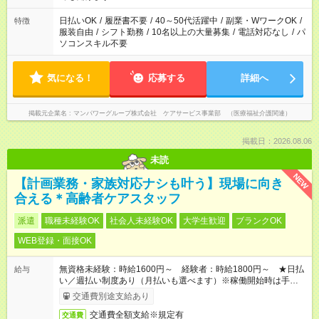
短時間・短期間の就業はご案内が難しい場合があります
日払いOK
/
履歴書不要
/
40～50代活躍中
/
副業・WワークOK
/
特徴
服装自由
/
シフト勤務
/
10名以上の大量募集
/
電話対応なし
/
パ
ソコンスキル不要
気になる！
応募する
詳細へ
掲載元企業名
マンパワーグループ株式会社 ケアサービス事業部 （医療福祉介護関連）
掲載日：2026.08.06
未読
NEW
【計画業務・家族対応ナシも叶う】現場に向き
合える＊高齢者ケアスタッフ
派遣
職種未経験OK
社会人未経験OK
大学生歓迎
ブランクOK
WEB登録・面接OK
無資格未経験：時給1600円～ 経験者：時給1800円～ ★日払
給与
い／週払い制度あり（月払いも選べます）※稼働開始時は手続き
完了次第のお支払いとなります。
交通費別途支給あり
交通費全額支給※規定有
交通費