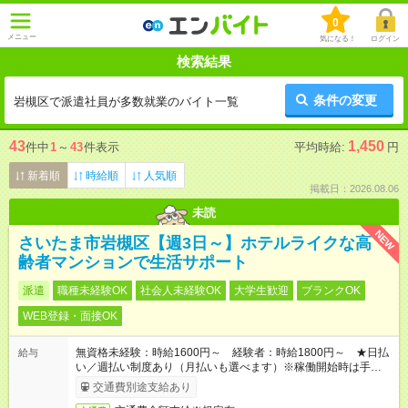
0
メニュー
気になる！
ログイン
検索結果
条件の変更
岩槻区で派遣社員が多数就業のバイト一覧
43
1,450
件中
1
～
43
件表示
平均時給:
円
新着順
時給順
人気順
掲載日：2026.08.06
未読
NEW
さいたま市岩槻区【週3日～】ホテルライクな高
齢者マンションで生活サポート
派遣
職種未経験OK
社会人未経験OK
大学生歓迎
ブランクOK
WEB登録・面接OK
無資格未経験：時給1600円～ 経験者：時給1800円～ ★日払
給与
い／週払い制度あり（月払いも選べます）※稼働開始時は手続き
完了次第のお支払いとなります。
交通費別途支給あり