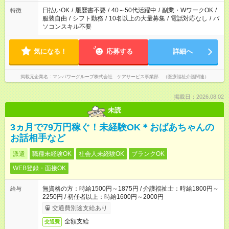
（日雇い派遣の原則禁止）により、短時間・短期間の就業はご
案内が難しい場合があります
日払いOK
/
履歴書不要
/
40～50代活躍中
/
副業・WワークOK
/
特徴
服装自由
/
シフト勤務
/
10名以上の大量募集
/
電話対応なし
/
パ
ソコンスキル不要
気になる！
応募する
詳細へ
掲載元企業名
マンパワーグループ株式会社 ケアサービス事業部 （医療福祉介護関連）
掲載日：2026.08.02
未読
3ヵ月で79万円稼ぐ！未経験OK＊おばあちゃんの
お話相手など
派遣
職種未経験OK
社会人未経験OK
ブランクOK
WEB登録・面接OK
無資格の方：時給1500円～1875円 / 介護福祉士：時給1800円～
給与
2250円 / 初任者以上：時給1600円～2000円
交通費別途支給あり
全額支給
交通費