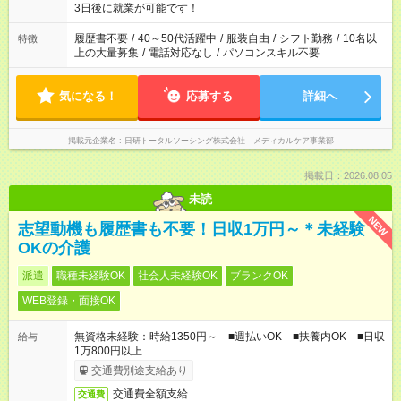
ね。 ※Wワーク希望の方へ 今ご覧のお仕事で希望する勤務時間
3日後に就業が可能です！
と、もう1つのお仕事の勤務時間。 合計で週40時間を超える場
合は応募できません。
履歴書不要
/
40～50代活躍中
/
服装自由
/
シフト勤務
/
10名以
特徴
上の大量募集
/
電話対応なし
/
パソコンスキル不要
気になる！
応募する
詳細へ
掲載元企業名
日研トータルソーシング株式会社 メディカルケア事業部
掲載日：2026.08.05
未読
NEW
志望動機も履歴書も不要！日収1万円～＊未経験
OKの介護
派遣
職種未経験OK
社会人未経験OK
ブランクOK
WEB登録・面接OK
無資格未経験：時給1350円～ ■週払いOK ■扶養内OK ■日収
給与
1万800円以上
交通費別途支給あり
交通費全額支給
交通費