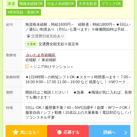
派遣
職種未経験OK
社会人未経験OK
大学生歓迎
ブランクOK
WEB登録・面接OK
無資格未経験：時給1600円～ 経験者：時給1800円～★日払い
給与
／週払い制度あり（月払いも選べます）※稼働開始時は手続き完
了次第のお支払いとなります。
交通費別途支給あり
交通費全額支給※規定有
交通費
さいたま市岩槻区
勤務地
岩槻駅
/
東岩槻駅
＜シニア向けマンション＞
★1日6時間～の時短シフトOK ★スタート時間選べます！ 7:00～
勤務時間
16:00 9:00～17:00 11:00～19:00 など 残業なし！ ※Wワークの
場合、他のお仕事と合わせ週40時間超の就業はご案内できませ
ん ※法令に基づき、週20時間以上勤務は社会保険への加入対象
開始日はご相談ください！ ★急募 ★職場が気に入れば、長期
期間
となります ※労働者派遣法（日雇い派遣の原則禁止）により、
でも働けます！
短時間・短期間の就業はご案内が難しい場合があります
日払いOK
/
履歴書不要
/
40～50代活躍中
/
副業・WワークOK
/
特徴
服装自由
/
シフト勤務
/
10名以上の大量募集
/
電話対応なし
/
パ
ソコンスキル不要
気になる！
応募する
詳細へ