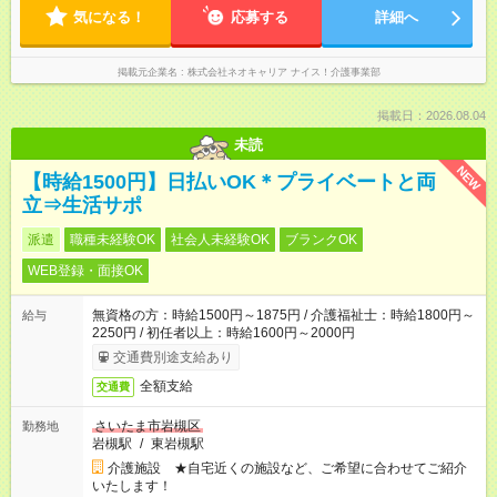
気になる！
応募する
詳細へ
掲載元企業名
株式会社ネオキャリア ナイス！介護事業部
掲載日：2026.08.04
未読
NEW
【時給1500円】日払いOK＊プライベートと両
立⇒生活サポ
派遣
職種未経験OK
社会人未経験OK
ブランクOK
WEB登録・面接OK
無資格の方：時給1500円～1875円 / 介護福祉士：時給1800円～
給与
2250円 / 初任者以上：時給1600円～2000円
交通費別途支給あり
全額支給
交通費
さいたま市岩槻区
勤務地
岩槻駅
/
東岩槻駅
介護施設 ★自宅近くの施設など、ご希望に合わせてご紹介
いたします！