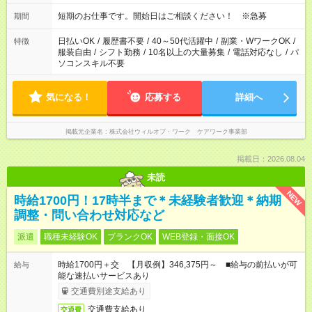
短期のお仕事です。開始日はご相談ください！ ※急募
期間
日払いOK
/
履歴書不要
/
40～50代活躍中
/
副業・WワークOK
/
特徴
服装自由
/
シフト勤務
/
10名以上の大量募集
/
電話対応なし
/
パ
ソコンスキル不要
気になる！
応募する
詳細へ
掲載元企業名
株式会社ウィルオブ・ワーク ケアワーク事業部
掲載日：2026.08.04
未読
NEW
時給1700円！17時半まで＊未経験者歓迎＊納期
調整・問い合わせ対応など
派遣
職種未経験OK
ブランクOK
WEB登録・面接OK
時給1700円＋交 【月収例】346,375円～ ■給与の前払いが可
給与
能な速払いサービスあり
交通費別途支給あり
交通費支給あり
交通費