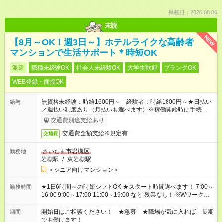
掲載日：2026.08.06
未読
NEW
【8月～OK！週3日～】ホテルライクな高齢者
マンションで生活サポート＊時短OK
派遣
職種未経験OK
社会人未経験OK
大学生歓迎
ブランクOK
WEB登録・面接OK
無資格未経験：時給1600円～ 経験者：時給1800円～★日払い
給与
／週払い制度あり（月払いも選べます）※稼働開始時は手続き完
了次第のお支払いとなります。
交通費別途支給あり
交通費全額支給※規定有
交通費
さいたま市岩槻区
勤務地
岩槻駅
/
東岩槻駅
＜シニア向けマンション＞
★1日6時間～の時短シフトOK ★スタート時間選べます！ 7:00～
勤務時間
16:00 9:00～17:00 11:00～19:00 など 残業なし！ ※Wワークの
場合、他のお仕事と合わせ週40時間超の就業はご案内できませ
ん ※法令に基づき、週20時間以上勤務は社会保険への加入対象
開始日はご相談ください！ ★急募 ★職場が気に入れば、長期
期間
となります ※労働者派遣法（日雇い派遣の原則禁止）により、
でも働けます！