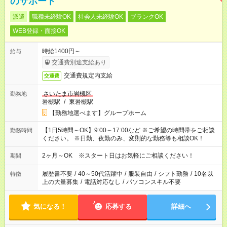
のサポート
派遣
職種未経験OK
社会人未経験OK
ブランクOK
WEB登録・面接OK
時給1400円～
給与
交通費別途支給あり
交通費規定内支給
交通費
さいたま市岩槻区
勤務地
岩槻駅
/
東岩槻駅
【勤務地選べます】グループホーム
【1日5時間～OK】9:00～17:00など ※ご希望の時間帯をご相談
勤務時間
ください。 ※日勤、夜勤のみ、変則的な勤務等も相談OK！
2ヶ月～OK ※スタート日はお気軽にご相談ください！
期間
履歴書不要
/
40～50代活躍中
/
服装自由
/
シフト勤務
/
10名以
特徴
上の大量募集
/
電話対応なし
/
パソコンスキル不要
気になる！
応募する
詳細へ