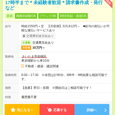
NEW
17時半まで＊未経験者歓迎＊請求書作成・発行
など
派遣
職種未経験OK
ブランクOK
WEB登録・面接OK
時給1550円＋交 【月収例】315,812円～ ■給与の前払いが可
給与
能な速払いサービスあり
交通費別途支給あり
交通費支給あり
交通費
30万円～
月収例
さいたま市岩槻区
勤務地
東岩槻駅から車10分
不動産・建築・建設関連
8:00～17:30 ※休憩は計90分。8時半・9時始業も相談可能で
勤務時間
す。
【急募】即日～長期 ※開始日はご相談可能です！
期間
履歴書不要
特徴
気になる！
応募する
詳細へ