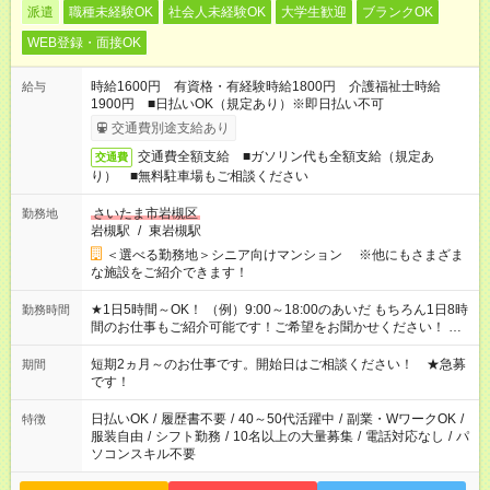
派遣
職種未経験OK
社会人未経験OK
大学生歓迎
ブランクOK
WEB登録・面接OK
時給1600円 有資格・有経験時給1800円 介護福祉士時給
給与
1900円 ■日払いOK（規定あり）※即日払い不可
交通費別途支給あり
交通費全額支給 ■ガソリン代も全額支給（規定あ
交通費
り） ■無料駐車場もご相談ください
さいたま市岩槻区
勤務地
岩槻駅
/
東岩槻駅
＜選べる勤務地＞シニア向けマンション ※他にもさまざま
な施設をご紹介できます！
★1日5時間～OK！ （例）9:00～18:00のあいだ もちろん1日8時
勤務時間
間のお仕事もご紹介可能です！ご希望をお聞かせください！ ★
家庭の都合でお休みが必要な場合も遠慮なくご相談ください。
※週最低15時間以上の勤務が必要です
短期2ヵ月～のお仕事です。開始日はご相談ください！ ★急募
期間
です！
日払いOK
/
履歴書不要
/
40～50代活躍中
/
副業・WワークOK
/
特徴
服装自由
/
シフト勤務
/
10名以上の大量募集
/
電話対応なし
/
パ
ソコンスキル不要