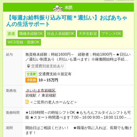
未読
【毎週お給料振り込み可能＊週払い】おばあちゃ
んの生活サポート
派遣
職種未経験OK
社会人未経験OK
大学生歓迎
ブランクOK
WEB登録・面接OK
無資格未経験：時給1600円～ 経験者：時給1800円～★日払い
給与
／週払い制度あり（月払いも選べます）※稼働開始時は手続き完
了次第のお支払いとなります。
交通費別途支給あり
交通費支給※規定有
交通費
10～15万円
月収例
さいたま市岩槻区
勤務地
岩槻駅
/
東岩槻駅
＜ご近所の老人ホームなど＞
★1日6時間～の時短シフトOK ★もちろんフルタイムシフトも可
勤務時間
能 ★スタート時間選べます 7:00～16:00 9:00～18:00 11:00～
20:00 など 残業なし！ ※Wワークの場合、他のお仕事と合わせ
週40時間超の就業はご案内できません ※法令に基づき、週20時
開始日はご相談ください！ ★職場が気に入れば、長期でも働け
期間
間以上勤務は社会保険への加入対象となります ※労働者派遣法
ます！