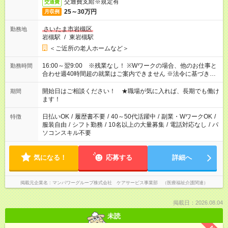
交通費支給※規定有
交通費
25～30万円
月収例
さいたま市岩槻区
勤務地
岩槻駅
/
東岩槻駅
＜ご近所の老人ホームなど＞
16:00～翌9:00 ※残業なし！ ※Wワークの場合、他のお仕事と
勤務時間
合わせ週40時間超の就業はご案内できません ※法令に基づき、
週20時間以上勤務は社会保険への加入対象となります ※労働者
派遣法（日雇い派遣の原則禁止）により、短時間・短期間の就
開始日はご相談ください！ ★職場が気に入れば、長期でも働け
期間
業はご案内が難しい場合があります
ます！
日払いOK
/
履歴書不要
/
40～50代活躍中
/
副業・WワークOK
/
特徴
服装自由
/
シフト勤務
/
10名以上の大量募集
/
電話対応なし
/
パ
ソコンスキル不要
気になる！
応募する
詳細へ
掲載元企業名
マンパワーグループ株式会社 ケアサービス事業部 （医療福祉介護関連）
掲載日：2026.08.04
未読