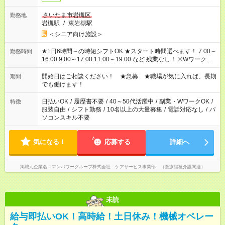
さいたま市岩槻区
勤務地
岩槻駅
/
東岩槻駅
＜シニア向け施設＞
★1日6時間～の時短シフトOK ★スタート時間選べます！ 7:00～
勤務時間
16:00 9:00～17:00 11:00～19:00 など 残業なし！ ※Wワークの
場合、他のお仕事と合わせ週40時間超の就業はご案内できませ
ん ※法令に基づき、週20時間以上勤務は社会保険への加入対象
開始日はご相談ください！ ★急募 ★職場が気に入れば、長期
期間
となります ※労働者派遣法（日雇い派遣の原則禁止）により、
でも働けます！
短時間・短期間の就業はご案内が難しい場合があります
日払いOK
/
履歴書不要
/
40～50代活躍中
/
副業・WワークOK
/
特徴
服装自由
/
シフト勤務
/
10名以上の大量募集
/
電話対応なし
/
パ
ソコンスキル不要
気になる！
応募する
詳細へ
掲載元企業名
マンパワーグループ株式会社 ケアサービス事業部 （医療福祉介護関連）
未読
給与即払いOK！高時給！土日休み！機械オペレー