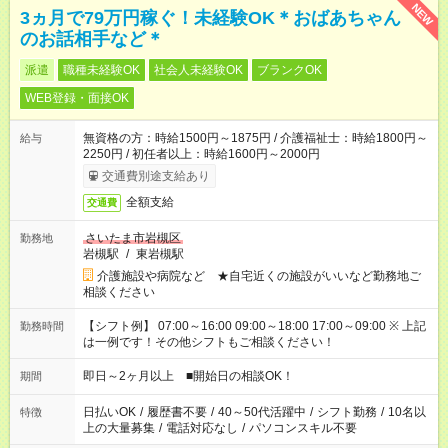
NEW
3ヵ月で79万円稼ぐ！未経験OK＊おばあちゃん
のお話相手など＊
派遣
職種未経験OK
社会人未経験OK
ブランクOK
WEB登録・面接OK
無資格の方：時給1500円～1875円 / 介護福祉士：時給1800円～
給与
2250円 / 初任者以上：時給1600円～2000円
交通費別途支給あり
全額支給
交通費
さいたま市岩槻区
勤務地
岩槻駅
/
東岩槻駅
介護施設や病院など ★自宅近くの施設がいいなど勤務地ご
相談ください
【シフト例】 07:00～16:00 09:00～18:00 17:00～09:00 ※ 上記
勤務時間
は一例です！その他シフトもご相談ください！
即日～2ヶ月以上 ■開始日の相談OK！
期間
日払いOK
/
履歴書不要
/
40～50代活躍中
/
シフト勤務
/
10名以
特徴
上の大量募集
/
電話対応なし
/
パソコンスキル不要