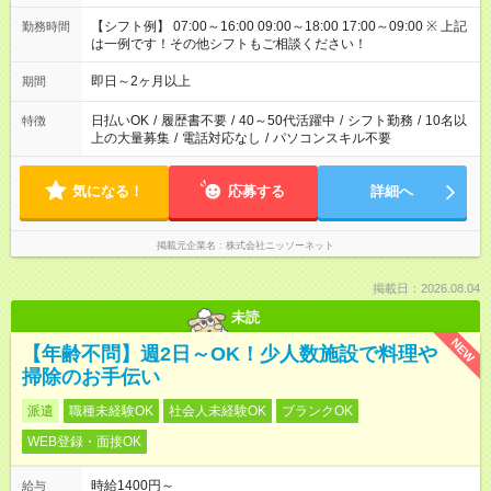
【シフト例】 07:00～16:00 09:00～18:00 17:00～09:00 ※ 上記
勤務時間
は一例です！その他シフトもご相談ください！
即日～2ヶ月以上
期間
日払いOK
/
履歴書不要
/
40～50代活躍中
/
シフト勤務
/
10名以
特徴
上の大量募集
/
電話対応なし
/
パソコンスキル不要
気になる！
応募する
詳細へ
掲載元企業名
株式会社ニッソーネット
掲載日：2026.08.04
未読
NEW
【年齢不問】週2日～OK！少人数施設で料理や
掃除のお手伝い
派遣
職種未経験OK
社会人未経験OK
ブランクOK
WEB登録・面接OK
時給1400円～
給与