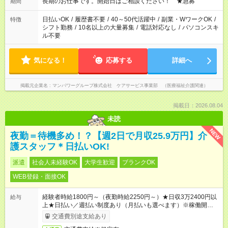
合わせ週40時間超の就業はご案内できません ※法令に基づき、
長期のお仕事です。開始日はご相談ください！ ★急募
期間
週20時間以上勤務は社会保険への加入対象となります ※労働者
派遣法（日雇い派遣の原則禁止）により、短時間・短期間の就
日払いOK
/
履歴書不要
/
40～50代活躍中
/
副業・WワークOK
/
特徴
業はご案内が難しい場合があります
シフト勤務
/
10名以上の大量募集
/
電話対応なし
/
パソコンスキ
ル不要
気になる！
応募する
詳細へ
掲載元企業名
マンパワーグループ株式会社 ケアサービス事業部 （医療福祉介護関連）
掲載日：2026.08.04
未読
NEW
夜勤＝待機多め！？【週2日で月収25.9万円】介
護スタッフ＊日払いOK!
派遣
社会人未経験OK
大学生歓迎
ブランクOK
WEB登録・面接OK
経験者時給1800円～（夜勤時給2250円～）★日収3万2400円以
給与
上★日払い／週払い制度あり（月払いも選べます）※稼働開始時
は手続き完了次第のお支払いとなります。
交通費別途支給あり