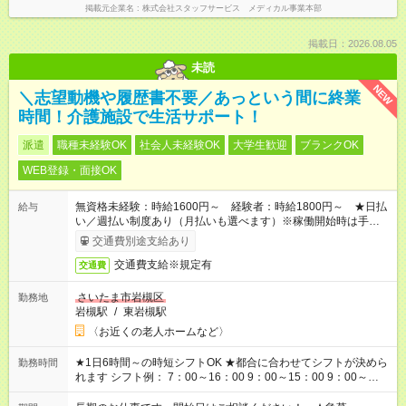
掲載元企業名
株式会社スタッフサービス メディカル事業本部
掲載日：2026.08.05
未読
NEW
＼志望動機や履歴書不要／あっという間に終業
時間！介護施設で生活サポート！
派遣
職種未経験OK
社会人未経験OK
大学生歓迎
ブランクOK
WEB登録・面接OK
無資格未経験：時給1600円～ 経験者：時給1800円～ ★日払
給与
い／週払い制度あり（月払いも選べます）※稼働開始時は手続き
完了次第のお支払いとなります。
交通費別途支給あり
交通費支給※規定有
交通費
さいたま市岩槻区
勤務地
岩槻駅
/
東岩槻駅
〈お近くの老人ホームなど〉
★1日6時間～の時短シフトOK ★都合に合わせてシフトが決めら
勤務時間
れます シフト例： 7：00～16：00 9：00～15：00 9：00～
18：00 11：00～20：00 など ※Wワークの場合、他のお仕事と