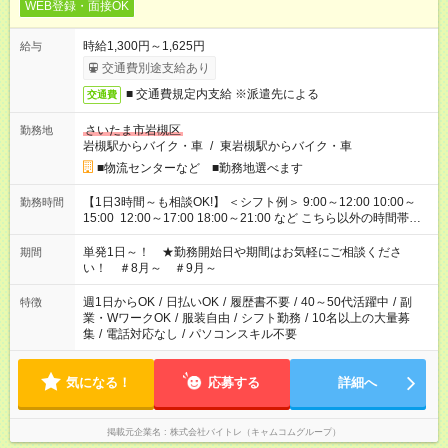
WEB登録・面接OK
時給1,300円～1,625円
給与
交通費別途支給あり
■ 交通費規定内支給 ※派遣先による
交通費
さいたま市岩槻区
勤務地
岩槻駅からバイク・車
/
東岩槻駅からバイク・車
■物流センターなど ■勤務地選べます
【1日3時間～も相談OK!】 ＜シフト例＞ 9:00～12:00 10:00～
勤務時間
15:00 12:00～17:00 18:00～21:00 など こちら以外の時間帯も
お気軽にご相談ください！
単発1日～！ ★勤務開始日や期間はお気軽にご相談くださ
期間
い！ ＃8月～ ＃9月～
週1日からOK
/
日払いOK
/
履歴書不要
/
40～50代活躍中
/
副
特徴
業・WワークOK
/
服装自由
/
シフト勤務
/
10名以上の大量募
集
/
電話対応なし
/
パソコンスキル不要
気になる！
応募する
詳細へ
掲載元企業名
株式会社バイトレ（キャムコムグループ）