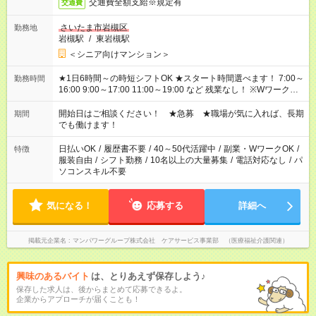
交通費全額支給※規定有
交通費
さいたま市岩槻区
勤務地
岩槻駅
/
東岩槻駅
＜シニア向けマンション＞
★1日6時間～の時短シフトOK ★スタート時間選べます！ 7:00～
勤務時間
16:00 9:00～17:00 11:00～19:00 など 残業なし！ ※Wワークの
場合、他のお仕事と合わせ週40時間超の就業はご案内できませ
ん ※法令に基づき、週20時間以上勤務は社会保険への加入対象
開始日はご相談ください！ ★急募 ★職場が気に入れば、長期
期間
となります ※労働者派遣法（日雇い派遣の原則禁止）により、
でも働けます！
短時間・短期間の就業はご案内が難しい場合があります
日払いOK
/
履歴書不要
/
40～50代活躍中
/
副業・WワークOK
/
特徴
服装自由
/
シフト勤務
/
10名以上の大量募集
/
電話対応なし
/
パ
ソコンスキル不要
気になる！
応募する
詳細へ
掲載元企業名
マンパワーグループ株式会社 ケアサービス事業部 （医療福祉介護関連）
興味のあるバイト
は、とりあえず保存しよう♪
保存した求人は、後からまとめて応募できるよ。
企業からアプローチが届くことも！