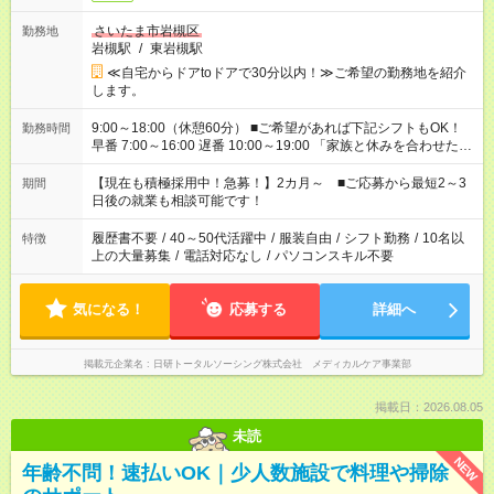
さいたま市岩槻区
勤務地
岩槻駅
/
東岩槻駅
≪自宅からドアtoドアで30分以内！≫ご希望の勤務地を紹介
します。
9:00～18:00（休憩60分） ■ご希望があれば下記シフトもOK！
勤務時間
早番 7:00～16:00 遅番 10:00～19:00 「家族と休みを合わせた
い」 「余裕を持って夕飯の準備がしたい」 「できれば残業はし
たくない」 など、ご希望を教えてくださいね。 ※Wワーク希望
【現在も積極採用中！急募！】2カ月～ ■ご応募から最短2～3
期間
の方へ 今ご覧のお仕事で希望する勤務時間と、もう1つのお仕事
日後の就業も相談可能です！
の勤務時間。 合計で週40時間を超える場合は応募できません。
履歴書不要
/
40～50代活躍中
/
服装自由
/
シフト勤務
/
10名以
特徴
上の大量募集
/
電話対応なし
/
パソコンスキル不要
気になる！
応募する
詳細へ
掲載元企業名
日研トータルソーシング株式会社 メディカルケア事業部
掲載日：2026.08.05
未読
NEW
年齢不問！速払いOK｜少人数施設で料理や掃除