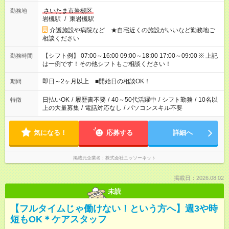
さいたま市岩槻区
勤務地
岩槻駅
/
東岩槻駅
介護施設や病院など ★自宅近くの施設がいいなど勤務地ご
相談ください
【シフト例】 07:00～16:00 09:00～18:00 17:00～09:00 ※ 上記
勤務時間
は一例です！その他シフトもご相談ください！
即日～2ヶ月以上 ■開始日の相談OK！
期間
日払いOK
/
履歴書不要
/
40～50代活躍中
/
シフト勤務
/
10名以
特徴
上の大量募集
/
電話対応なし
/
パソコンスキル不要
気になる！
応募する
詳細へ
掲載元企業名
株式会社ニッソーネット
掲載日：2026.08.02
未読
【フルタイムじゃ働けない！という方へ】週3や時
短もOK＊ケアスタッフ