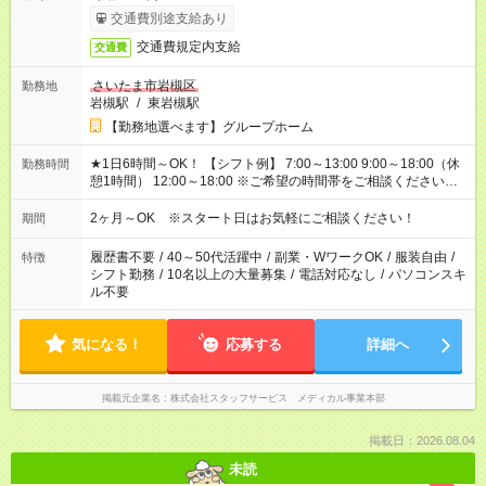
交通費別途支給あり
交通費規定内支給
交通費
さいたま市岩槻区
勤務地
岩槻駅
/
東岩槻駅
【勤務地選べます】グループホーム
★1日6時間～OK！ 【シフト例】 7:00～13:00 9:00～18:00（休
勤務時間
憩1時間） 12:00～18:00 ※ご希望の時間帯をご相談ください。
※日勤、夜勤のみ、変則的な勤務等も相談OK！
2ヶ月～OK ※スタート日はお気軽にご相談ください！
期間
履歴書不要
/
40～50代活躍中
/
副業・WワークOK
/
服装自由
/
特徴
シフト勤務
/
10名以上の大量募集
/
電話対応なし
/
パソコンスキ
ル不要
気になる！
応募する
詳細へ
掲載元企業名
株式会社スタッフサービス メディカル事業本部
掲載日：2026.08.04
未読