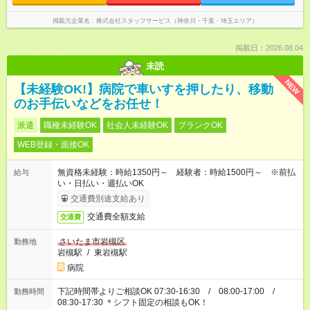
掲載元企業名
株式会社スタッフサービス（神奈川・千葉・埼玉エリア）
掲載日：2026.08.04
未読
NEW
【未経験OK!】病院で車いすを押したり、移動
のお手伝いなどをお任せ！
派遣
職種未経験OK
社会人未経験OK
ブランクOK
WEB登録・面接OK
無資格未経験：時給1350円～ 経験者：時給1500円～ ※前払
給与
い・日払い・週払いOK
交通費別途支給あり
交通費全額支給
交通費
さいたま市岩槻区
勤務地
岩槻駅
/
東岩槻駅
病院
下記時間帯よりご相談OK 07:30-16:30 / 08:00-17:00 /
勤務時間
08:30-17:30 ＊シフト固定の相談もOK！