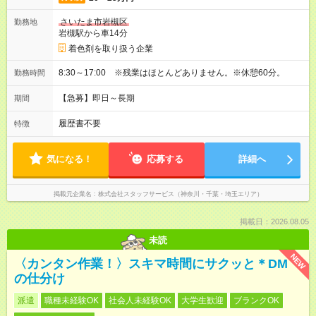
さいたま市岩槻区
勤務地
岩槻駅から車14分
着色剤を取り扱う企業
8:30～17:00 ※残業はほとんどありません。※休憩60分。
勤務時間
【急募】即日～長期
期間
履歴書不要
特徴
気になる！
応募する
詳細へ
掲載元企業名
株式会社スタッフサービス（神奈川・千葉・埼玉エリア）
掲載日：2026.08.05
未読
NEW
〈カンタン作業！〉スキマ時間にサクッと＊DM
の仕分け
派遣
職種未経験OK
社会人未経験OK
大学生歓迎
ブランクOK