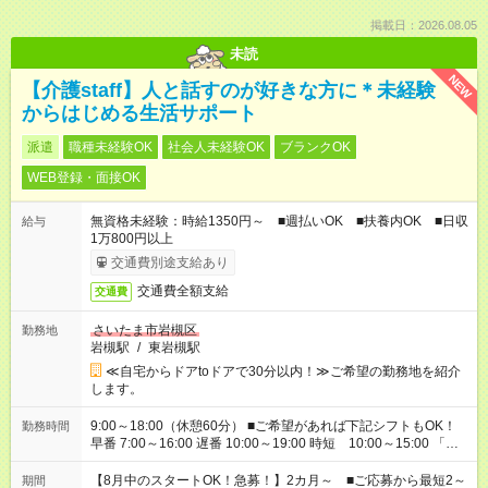
掲載日：2026.08.05
未読
NEW
【介護staff】人と話すのが好きな方に＊未経験
からはじめる生活サポート
派遣
職種未経験OK
社会人未経験OK
ブランクOK
WEB登録・面接OK
無資格未経験：時給1350円～ ■週払いOK ■扶養内OK ■日収
給与
1万800円以上
交通費別途支給あり
交通費全額支給
交通費
さいたま市岩槻区
勤務地
岩槻駅
/
東岩槻駅
≪自宅からドアtoドアで30分以内！≫ご希望の勤務地を紹介
します。
9:00～18:00（休憩60分） ■ご希望があれば下記シフトもOK！
勤務時間
早番 7:00～16:00 遅番 10:00～19:00 時短 10:00～15:00 「家
族と休みを合わせたい」 「余裕を持って夕飯の準備がしたい」
「できれば残業はしたくない」 など、ご希望を教えてください
【8月中のスタートOK！急募！】2カ月～ ■ご応募から最短2～
期間