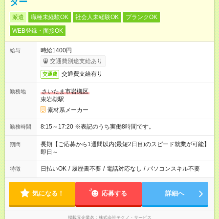
ター
派遣
職種未経験OK
社会人未経験OK
ブランクOK
WEB登録・面接OK
時給1400円
給与
交通費別途支給あり
交通費支給有り
交通費
さいたま市岩槻区
勤務地
東岩槻駅
素材系メーカー
8:15～17:20 ※表記のうち実働8時間です。
勤務時間
長期【ご応募から1週間以内(最短2日目)のスピード就業が可能】
期間
即日～
日払いOK
/
履歴書不要
/
電話対応なし
/
パソコンスキル不要
特徴
気になる！
応募する
詳細へ
掲載元企業名
株式会社テクノ・サービス