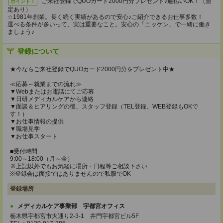
ご来社登録でQUOカード2000円分プレゼント♪週払いOK！（規
ポイント！
定あり）
☆1981年創業。長く続く実績があるので安心♪ご紹介できるお仕事多数！
選べる条件が多いって、実は重要なこと。安心の「ニッケン」で一緒に働き
ましょう♪
登録について
★今ならご来社登録でQUOカード2000円分をプレゼント中★
≪応募～就業までの流れ≫
▼Webまたはお電話にてご応募
▼日研メディカルケアから連絡
▼面談＆ヒアリングの後、スタッフ登録（TEL登録、WEB登録もOKで
す！）
▼お仕事情報の提供
▼職場見学
▼お仕事スタート
■受付時間
9:00～18:00（月～金）
※上記以外でもお気軽に場所・日程等ご相談下さい
※登録会は面接ではありませんので私服でOK
登録場所
メディカルケア事業部 宇都宮オフィス
栃木県宇都宮市大通り2-3-1 井門宇都宮ビル5F