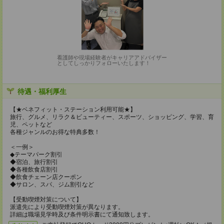
看護師や現場経験者がキャリアアドバイザー
としてしっかりフォローいたします！
待遇・福利厚生
【★ベネフィット・ステーション利用可能★】
旅行、グルメ、リラク＆ビューティー、スポーツ、ショッピング、学習、育
児、ペットなど
各種ジャンルのお得な特典多数！
＜一例＞
◆テーマパーク割引
◆宿泊、旅行割引
◆各種飲食店割引
◆飲食チェーン店クーポン
◆サロン、スパ、ジム割引など
【受動喫煙対策について】
派遣先により受動喫煙対策が異なります。
詳細は職場見学時及び条件明示書にて通知致します。