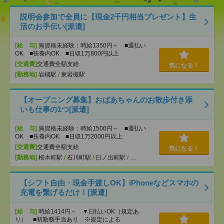
説明会参加で全員に【現金2千円相当プレゼント】生
活のお手伝い[派遣]
[給 与]
無資格未経験：時給1350円～ ■週払い
OK ■扶養内OK ■日収1万800円以上
[交通費]
交通費全額支給
気になる！
[勤務地]
岩槻駅
/
東岩槻駅
【オープニング募集】おばあちゃんのお散歩付き添
いも仕事の1つ[派遣]
[給 与]
無資格未経験：時給1500円～ ■週払い
OK ■扶養内OK ■日収1万2000円以上
[交通費]
交通費全額支給
気になる！
[勤務地]
桜木町駅
/
石川町駅
/
日ノ出町駅
/
…
【シフト自由・現金手渡しOK】iPhoneなどスマホの
充電を繋げるだけ！[派遣]
[給 与]
時給1414円～ ▼日払いOK（規定あ
り） ■初勤務手当あり ※規定による