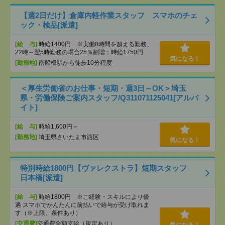
【週2日だけ】倉庫内軽作業スタッフ スマホのチェ
ック・検品[派遣]
[給 与]
時給1400円 ※実働8時間を超える勤務、
22時～翌5時勤務の場合25％割増：時給1750円
気になる！
[勤務地]
南船橋駅から徒歩10分程度
＜厚生労働省のお仕事・短期・週3日～OK＞埼玉
県・労働保険ご案内スタッフ/Q311071125041[アルバ
イト]
[給 与]
時給1,600円～
[勤務地]
埼玉県さいたま市西区
気になる！
特別時給1800円【ヴァレクストラ】短期スタッフ
日本橋[派遣]
[給 与]
時給1800円 ※ご経験・スキルにより優
遇 スマホでかんたんに前払いで給与が受け取れま
す（※上限、条件あり）
[交通費]
交通費全額支給（規定あり）