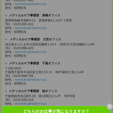
TEL：0120-917-385
MAIL：
tenshoku@nikken-ts.jp
担当：採用担当
メディカルケア事業部 高崎オフィス
群馬県高崎市栄町4-11 原地所第2ビル6Ｆ 1号室
TEL：0120-935-241
MAIL：
tenshoku@nikken-ts.jp
担当：採用担当
メディカルケア事業部 大宮オフィス
埼玉県さいたま市大宮区吉敷町1-23-1 ONEST大宮吉敷町ビル6F
TEL：0120-989-425
MAIL：
tenshoku@nikken-ts.jp
担当：採用担当
メディカルケア事業部 千葉オフィス
〒260-0015
千葉県千葉市中央区富士見2-15-11 IMI千葉富士見ビル6F
TEL：0120-998-758
MAIL：
tenshoku@nikken-ts.jp
担当：採用担当
メディカルケア事業部 柏オフィス
千葉県柏市末広町5-19 第12関口ビル7F 705号室
TEL：0120-935-218
MAIL：
tenshoku@nikken-ts.jp
×
担当：採用担当
どちらのお仕事が気になりますか？