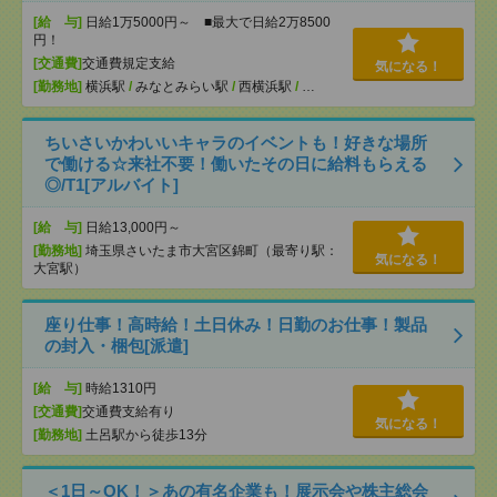
[給 与]
日給1万5000円～ ■最大で日給2万8500
円！
[交通費]
交通費規定支給
気になる！
[勤務地]
横浜駅
/
みなとみらい駅
/
西横浜駅
/
…
ちいさいかわいいキャラのイベントも！好きな場所
で働ける☆来社不要！働いたその日に給料もらえる
◎/T1[アルバイト]
[給 与]
日給13,000円～
[勤務地]
埼玉県さいたま市大宮区錦町（最寄り駅：
気になる！
大宮駅）
座り仕事！高時給！土日休み！日勤のお仕事！製品
の封入・梱包[派遣]
[給 与]
時給1310円
[交通費]
交通費支給有り
気になる！
[勤務地]
土呂駅から徒歩13分
＜1日～OK！＞あの有名企業も！展示会や株主総会