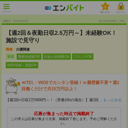
0
メニュー
気になる！
ログイン
掲載日 :2026
/
08
/
02
No.NSGOM21_SRA
【週2回＆夜勤日収2.5万円～】未経験OK！
施設で見守り
職種：
介護関連
派遣
職種未経験OK
社会人未経験OK
ブランクOK
WEB登録・面接OK
≪TEL・WEBでカンタン登録！≫履歴書不要＊週2
回働くだけで月20万円以上！
【週2回×日収2万5900円～！（実働16hの場合）】週2回
...もっとみる
応募が集まった時点で掲載終了
この求人は応募が集まり次第、掲載終了致します。予めご理解くださ
い。