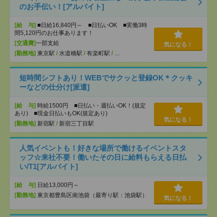
のお手伝い！[アルバイト]
[給 与]
■日給16,840円～ ■日払いOK ■実働3時
間5,120円のお仕事あります！
[交通費]
一部支給
気になる！
[勤務地]
東京駅
/
水道橋駅
/
有楽町駅
/
…
短時間シフトあり！WEBでサクッと登録OK＊クッキ
ーなどの仕分け[派遣]
[給 与]
時給1500円 ■日払い・週払いOK！(規定
あり) ■現金日払いもOK(規定あり)
気になる！
[勤務地]
新宿駅
/
新宿三丁目駅
人気イベントも！好きな場所で働けるイベントスタ
ッフ☆来社不要！働いたその日に給料もらえる日払
い/T1[アルバイト]
[給 与]
日給13,000円～
[勤務地]
東京都豊島区南池袋（最寄り駅：池袋駅）
気になる！