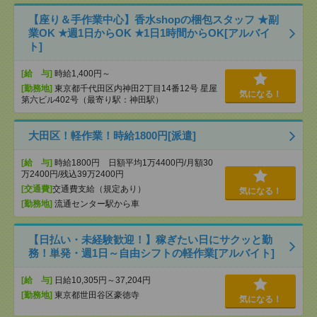
【座り＆手作業中心】香水shopの梱包スタッフ ★副
業OK ★週1日からOK ★1日1時間からOK[アルバイ
ト]
[給 与]
時給1,400円～
[勤務地]
東京都千代田区内神田2丁目14番12号 星屋
気になる！
第六ビル402号（最寄り駅：神田駅）
大田区！軽作業！時給1800円[派遣]
[給 与]
時給1800円 日額平均1万4400円/月額30
万2400円/残込39万2400円
[交通費]
交通費支給（規定あり）
気になる！
[勤務地]
流通センター駅から車
【日払い・未経験歓迎！】稼ぎたい日にサクッと勤
務！単発・週1日～自由シフトの軽作業[アルバイト]
[給 与]
日給10,305円～37,204円
[勤務地]
東京都世田谷区豪徳寺
気になる！