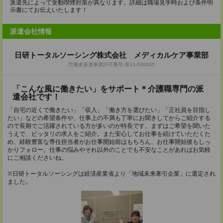
派遣先によって受動喫煙対策が異なります。詳細は職場見学時および条件明
示書にてお伝えいたします！
派遣会社情報
日研トータルソーシング株式会社 メディカルケア事業部
労働者派遣事業許可番号:派13-060060
「こんな風に働きたい」をサポート＊介護職専門の派
遣会社です！
「自宅の近くで働きたい」「収入」「働き方を選びたい」「正社員を目指し
たい」などの希望条件や、仕事上の不満も丁寧にお聞きしてからご紹介する
ので長期でご活躍されている方が多いのが特長です。まずはご希望を聞いた
うえで、ピッタリの求人をご紹介。また安心してお仕事を続けていただくた
め、経験豊富な専任担当者がお仕事開始前はもちろん、お仕事開始後もしっ
かりフォロー。仕事の悩みやそれ以外のことでも不安なことがあればお気軽
にご相談くださいね。
※日研トータルソーシングは経済産業省より「地域未来牽引企業」に選定され
ました。