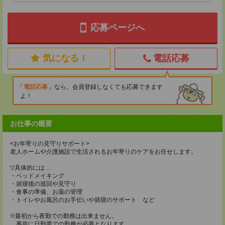
応募ページへ
気になる！
電話応募
電話応募
なら、会員登録しなくても応募できます
よ！
お仕事の概要
<お年寄りの見守りサポート>
老人ホームや介護施設で生活されるお年寄りのケアをお任せします。
▽具体的には…
・ベッドメイキング
・就寝後の巡回や見守り
・食事の準備、お薬の管理
・トイレやお風呂のお手伝いや就寝のサポート など
※最初から夜勤での勤務は出来ません。
事前に日勤帯での勤務が必要となります。