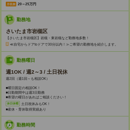
20～25万円
月収例
勤務地
さいたま市岩槻区
【さいたま市岩槻区】岩槻・東岩槻など勤務地多数！
≪自宅からドアtoドアで30分以内！≫ご希望の勤務地を紹介します。
勤務曜日
週1OK / 週2～3 / 土日祝休
週2回（週1回～も相談OK）
■曜日固定の相談OK！
■日勤期間中は週3日勤務
■希望の曜日があればご相談ください！
土日祝休みもOK！
休日休暇
■産休・育休取得実績あり
勤務時間