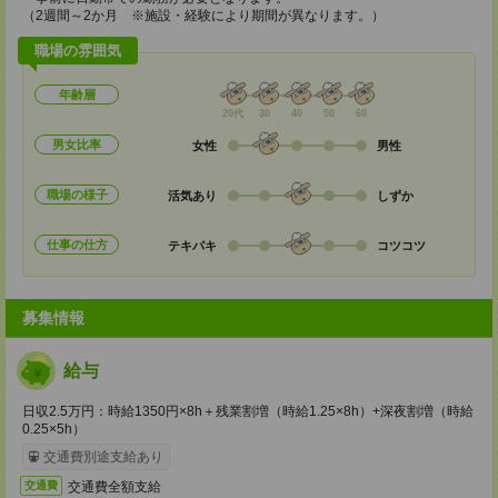
（2週間～2か月 ※施設・経験により期間が異なります。）
職場の雰囲気
年齢層
20代
30
40
50
60
男女比率
女性
男性
職場の様子
活気あり
しずか
仕事の仕方
テキパキ
コツコツ
募集情報
給与
日収2.5万円：時給1350円×8h＋残業割増（時給1.25×8h）+深夜割増（時給
0.25×5h）
交通費別途支給あり
交通費全額支給
交通費