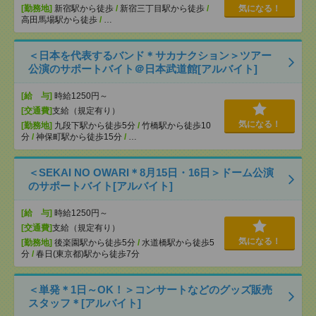
[勤務地]
新宿駅から徒歩
/
新宿三丁目駅から徒歩
/
気になる！
高田馬場駅から徒歩
/
…
＜日本を代表するバンド＊サカナクション＞ツアー
公演のサポートバイト＠日本武道館[アルバイト]
[給 与]
時給1250円～
[交通費]
支給（規定有り）
気になる！
[勤務地]
九段下駅から徒歩5分
/
竹橋駅から徒歩10
分
/
神保町駅から徒歩15分
/
…
＜SEKAI NO OWARI＊8月15日・16日＞ドーム公演
のサポートバイト[アルバイト]
[給 与]
時給1250円～
[交通費]
支給（規定有り）
気になる！
[勤務地]
後楽園駅から徒歩5分
/
水道橋駅から徒歩5
分
/
春日(東京都)駅から徒歩7分
＜単発＊1日～OK！＞コンサートなどのグッズ販売
スタッフ＊[アルバイト]