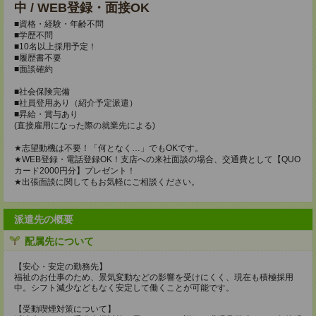
中 / WEB登録・面接OK
■資格・経験・年齢不問
■学歴不問
■10名以上採用予定！
■履歴書不要
■面談確約
■社会保険完備
■社員登用あり（紹介予定派遣）
■昇給・賞与あり
(直接雇用になった際の就業先による)
★志望動機は不要！「何となく…」でもOKです。
★WEB登録・電話登録OK！支店への来社面談の場合、交通費として【QUO
カード2000円分】プレゼント！
★出張面談に関してもお気軽にご相談ください。
派遣先の概要
配属先について
【安心・安定の勤務先】
福祉のお仕事のため、景気変動などの影響を受けにくく、現在も積極採用
中。シフト減少などもなく安定して働くことが可能です。
【受動喫煙対策について】