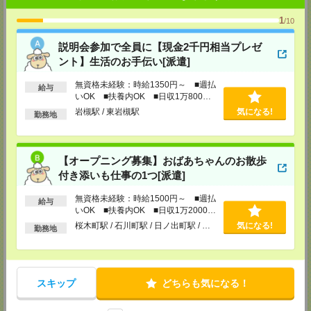
メディカルケア事業部 新宿オフィス
東京都新宿区新宿2-3-10 新宿御苑ビル6階
1
/10
TEL：0120-457-235
MAIL：
tenshoku@nikken-ts.jp
説明会参加で全員に【現金2千円相当プレゼ
担当：採用担当
ント】生活のお手伝い[派遣]
メディカルケア事業部 立川事業所
無資格未経験：時給1350円～ ■週払
東京都立川市錦町1-12-14
給与
TEL：0120-934-200
いOK ■扶養内OK ■日収1万800円
MAIL：
tenshoku@nikken-ts.jp
以上
岩槻駅 / 東岩槻駅
気になる!
勤務地
担当：採用担当
メディカルケア事業部 町田オフィス
東京都町田市森野1-7-23 大樹生命町田ビル6F
【オープニング募集】おばあちゃんのお散歩
TEL：0120-453-285
MAIL：
tenshoku@nikken-ts.jp
付き添いも仕事の1つ[派遣]
担当：採用担当
無資格未経験：時給1500円～ ■週払
給与
メディカルケア事業部 横浜オフィス
いOK ■扶養内OK ■日収1万2000円
神奈川県横浜市保土ケ谷区神戸町134 横浜ビジネスパークサウスタワー
以上
桜木町駅 / 石川町駅 / 日ノ出町駅 / …
気になる!
2F B区画
勤務地
TEL：0120-901-799
MAIL：
tenshoku@nikken-ts.jp
担当：採用担当
登録交通費
スキップ
どちらも気になる！
★今ならご来社登録でQUOカード2000円分をプレゼント中★