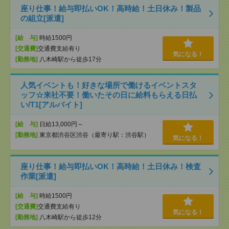
座り仕事！給与即払いOK！高時給！土日休み！製品
の組立[派遣]
[給 与]
時給1500円
[交通費]
交通費支給有り
気になる！
[勤務地]
八木崎駅から徒歩17分
人気イベントも！好きな場所で働けるイベントスタ
ッフ☆来社不要！働いたその日に給料もらえる日払
い/T1[アルバイト]
[給 与]
日給13,000円～
[勤務地]
東京都渋谷区渋谷（最寄り駅：渋谷駅）
気になる！
座り仕事！給与即払いOK！高時給！土日休み！検査
作業[派遣]
[給 与]
時給1500円
[交通費]
交通費支給有り
気になる！
[勤務地]
八木崎駅から徒歩12分