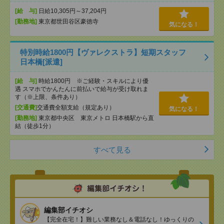
[給 与]
日給10,305円～37,204円
[勤務地]
東京都世田谷区豪徳寺
気になる！
特別時給1800円【ヴァレクストラ】短期スタッフ
日本橋[派遣]
[給 与]
時給1800円 ※ご経験・スキルにより優
遇 スマホでかんたんに前払いで給与が受け取れま
す（※上限、条件あり）
[交通費]
交通費全額支給（規定あり）
気になる！
[勤務地]
東京都中央区 東京メトロ 日本橋駅から直
結（徒歩1分）
すべて見る
編集部イチオシ
【完全在宅！】難しい業務なし＆電話なし！ゆっくりの