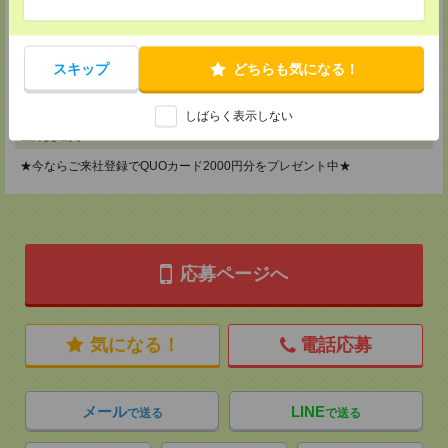
メディカルケア事業部 横浜オフィス
神奈川県横浜市保土ケ谷区神戸町134 横浜ビジネスパークサウスタワー
2F B区画
スキップ
どちらも気になる！
TEL：0120-901-799
MAIL：
tenshoku@nikken-ts.jp
担当：採用担当
しばらく表示しない
登録交通費
★今ならご来社登録でQUOカード2000円分をプレゼント中★
応募ページへ
気になる！
電話応募
メール
LINE
で送る
で送る