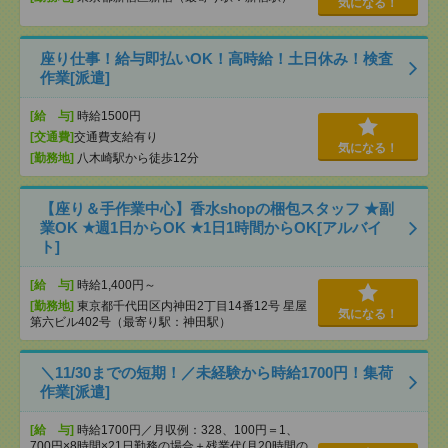
気になる！
座り仕事！給与即払いOK！高時給！土日休み！検査
作業[派遣]
[給 与]
時給1500円
[交通費]
交通費支給有り
気になる！
[勤務地]
八木崎駅から徒歩12分
【座り＆手作業中心】香水shopの梱包スタッフ ★副
業OK ★週1日からOK ★1日1時間からOK[アルバイ
ト]
[給 与]
時給1,400円～
[勤務地]
東京都千代田区内神田2丁目14番12号 星屋
気になる！
第六ビル402号（最寄り駅：神田駅）
＼11/30までの短期！／未経験から時給1700円！集荷
作業[派遣]
[給 与]
時給1700円／月収例：328、100円＝1、
700円×8時間×21日勤務の場合＋残業代(月20時間の