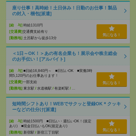
座り仕事！高時給！土日休み！日勤のお仕事！製品
の封入・梱包[派遣]
[給 与]
時給1310円
[交通費]
交通費支給有り
気になる！
[勤務地]
土呂駅から徒歩13分
＜1日～OK！＞あの有名企業も！展示会や株主総会
のお手伝い！[アルバイト]
[給 与]
■日給16,840円～ ■日払いOK ■実働3時
間5,120円のお仕事あります！
[交通費]
一部支給
気になる！
[勤務地]
東京駅
/
水道橋駅
/
有楽町駅
/
…
短時間シフトあり！WEBでサクッと登録OK＊クッキ
ーなどの仕分け[派遣]
[給 与]
時給1500円 ■日払い・週払いOK！(規定
あり) ■現金日払いもOK(規定あり)
気になる！
[勤務地]
新宿駅
/
新宿三丁目駅