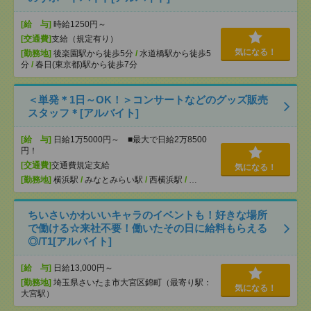
[給 与]
時給1250円～
[交通費]
支給（規定有り）
気になる！
[勤務地]
後楽園駅から徒歩5分
/
水道橋駅から徒歩5
分
/
春日(東京都)駅から徒歩7分
＜単発＊1日～OK！＞コンサートなどのグッズ販売
スタッフ＊[アルバイト]
[給 与]
日給1万5000円～ ■最大で日給2万8500
円！
[交通費]
交通費規定支給
気になる！
[勤務地]
横浜駅
/
みなとみらい駅
/
西横浜駅
/
…
ちいさいかわいいキャラのイベントも！好きな場所
で働ける☆来社不要！働いたその日に給料もらえる
◎/T1[アルバイト]
[給 与]
日給13,000円～
[勤務地]
埼玉県さいたま市大宮区錦町（最寄り駅：
気になる！
大宮駅）