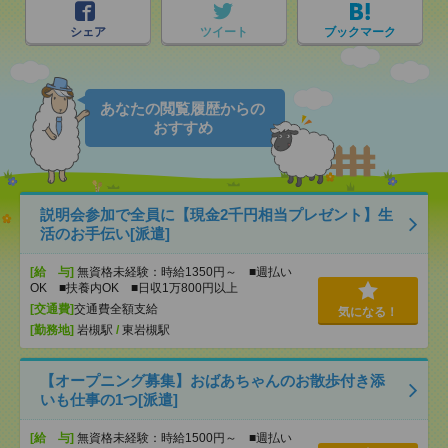
シェア
ツイート
ブックマーク
あなたの閲覧履歴からの
おすすめ
説明会参加で全員に【現金2千円相当プレゼント】生
活のお手伝い[派遣]
[給 与]
無資格未経験：時給1350円～ ■週払い
OK ■扶養内OK ■日収1万800円以上
[交通費]
交通費全額支給
気になる！
[勤務地]
岩槻駅
/
東岩槻駅
【オープニング募集】おばあちゃんのお散歩付き添
いも仕事の1つ[派遣]
[給 与]
無資格未経験：時給1500円～ ■週払い