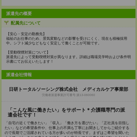
派遣先の概要
配属先について
【安心・安定の勤務先】
福祉のお仕事のため、景気変動などの影響を受けにくく、現在も積極採用
中。シフト減少などもなく安定して働くことが可能です。
【受動喫煙対策について】
派遣先によって受動喫煙対策が異なります。詳細は職場見学時および条件明
示書にてお伝えいたします！
派遣会社情報
日研トータルソーシング株式会社 メディカルケア事業部
労働者派遣事業許可番号:派13-060060
「こんな風に働きたい」をサポート＊介護職専門の派
遣会社です！
「自宅の近くで働きたい」「収入」「働き方を選びたい」「正社員を目指し
たい」などの希望条件や、仕事上の不満も丁寧にお聞きしてからご紹介する
ので長期でご活躍されている方が多いのが特長です。まずはご希望を聞いた