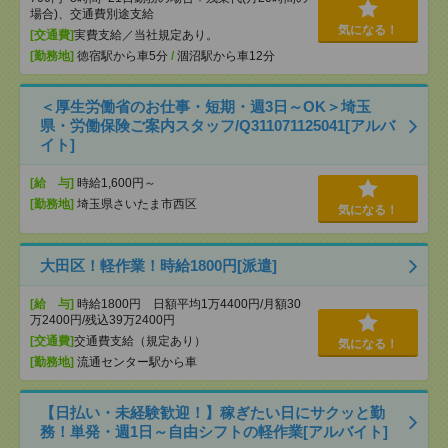
場合)、交通費別途支給
気になる！
[交通費]
実費支給／当社規定あり。
[勤務地]
徳宿駅から車5分
/
涸沼駅から車12分
＜厚生労働省のお仕事・短期・週3日～OK＞埼玉
県・労働保険ご案内スタッフ/Q311071125041[アルバ
イト]
[給 与]
時給1,600円～
[勤務地]
埼玉県さいたま市西区
気になる！
大田区！軽作業！時給1800円[派遣]
[給 与]
時給1800円 日額平均1万4400円/月額30
万2400円/残込39万2400円
[交通費]
交通費支給（規定あり）
気になる！
[勤務地]
流通センター駅から車
【日払い・未経験歓迎！】稼ぎたい日にサクッと勤
務！単発・週1日～自由シフトの軽作業[アルバイト]