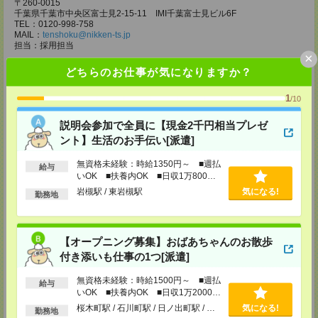
〒260-0015
千葉県千葉市中央区富士見2-15-11 IMI千葉富士見ビル6F
TEL：0120-998-758
MAIL：
tenshoku@nikken-ts.jp
担当：採用担当
×
メディカルケア事業部 柏オフィス
どちらのお仕事が気になりますか？
千葉県柏市末広町5-19 第12関口ビル7F 705号室
TEL：0120-935-218
1
/10
MAIL：
tenshoku@nikken-ts.jp
担当：採用担当
説明会参加で全員に【現金2千円相当プレゼ
メディカルケア事業部 新宿オフィス
ント】生活のお手伝い[派遣]
東京都新宿区新宿2-3-10 新宿御苑ビル6階
TEL：0120-457-235
無資格未経験：時給1350円～ ■週払
給与
MAIL：
tenshoku@nikken-ts.jp
いOK ■扶養内OK ■日収1万800円
担当：採用担当
以上
岩槻駅 / 東岩槻駅
気になる!
勤務地
メディカルケア事業部 立川事業所
東京都立川市錦町1-12-14
TEL：0120-934-200
MAIL：
tenshoku@nikken-ts.jp
【オープニング募集】おばあちゃんのお散歩
担当：採用担当
付き添いも仕事の1つ[派遣]
メディカルケア事業部 町田オフィス
無資格未経験：時給1500円～ ■週払
東京都町田市森野1-7-23 大樹生命町田ビル6F
給与
いOK ■扶養内OK ■日収1万2000円
TEL：0120-453-285
以上
MAIL：
tenshoku@nikken-ts.jp
桜木町駅 / 石川町駅 / 日ノ出町駅 / …
気になる!
勤務地
担当：採用担当