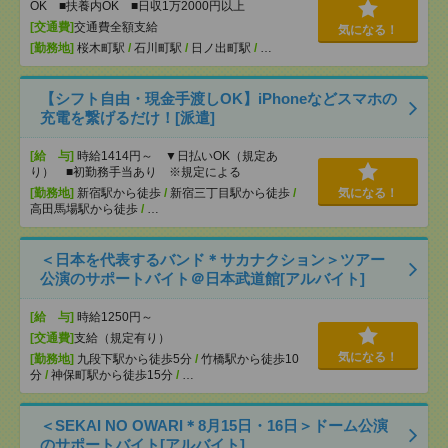
OK ■扶養内OK ■日収1万2000円以上
[交通費]
交通費全額支給
気になる！
[勤務地]
桜木町駅
/
石川町駅
/
日ノ出町駅
/
…
【シフト自由・現金手渡しOK】iPhoneなどスマホの
充電を繋げるだけ！[派遣]
[給 与]
時給1414円～ ▼日払いOK（規定あ
り） ■初勤務手当あり ※規定による
[勤務地]
新宿駅から徒歩
/
新宿三丁目駅から徒歩
/
気になる！
高田馬場駅から徒歩
/
…
＜日本を代表するバンド＊サカナクション＞ツアー
公演のサポートバイト＠日本武道館[アルバイト]
[給 与]
時給1250円～
[交通費]
支給（規定有り）
気になる！
[勤務地]
九段下駅から徒歩5分
/
竹橋駅から徒歩10
分
/
神保町駅から徒歩15分
/
…
＜SEKAI NO OWARI＊8月15日・16日＞ドーム公演
のサポートバイト[アルバイト]