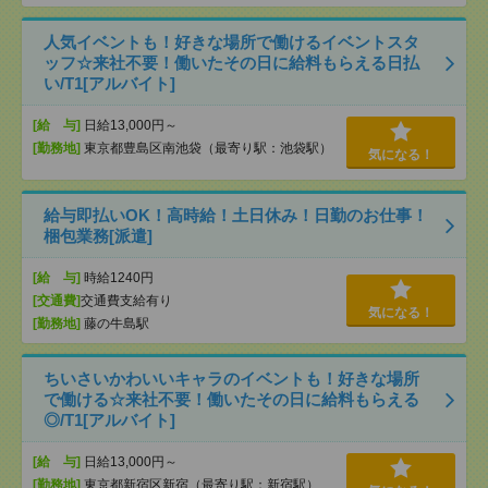
人気イベントも！好きな場所で働けるイベントスタ
ッフ☆来社不要！働いたその日に給料もらえる日払
い/T1[アルバイト]
[給 与]
日給13,000円～
[勤務地]
東京都豊島区南池袋（最寄り駅：池袋駅）
気になる！
給与即払いOK！高時給！土日休み！日勤のお仕事！
梱包業務[派遣]
[給 与]
時給1240円
[交通費]
交通費支給有り
気になる！
[勤務地]
藤の牛島駅
ちいさいかわいいキャラのイベントも！好きな場所
で働ける☆来社不要！働いたその日に給料もらえる
◎/T1[アルバイト]
[給 与]
日給13,000円～
[勤務地]
東京都新宿区新宿（最寄り駅：新宿駅）