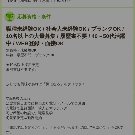
【現在も積極採用中！急募！】■2カ月～
応募資格・条件
職種未経験OK / 社会人未経験OK / ブランクOK /
10名以上の大量募集 / 履歴書不要 / 40～50代活躍
中 / WEB登録・面接OK
無資格・未経験OK
年齢・学歴不問 ブランクOK
★10名以上採用予定
履歴書は不要です。
少しでも興味があれば「気になる」をクリック！
▽応募後の流れ
1)翌営業日までに担当より電話・メールでご連絡
2)電話で登録面談→求人とマッチング
3)ご希望の施設で、職場見学
4)就業決定→勤務開始
「電話で話を聞くだけ」、「不安だからまずは電話で相談だけ」もOKで
す。