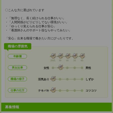
〇こんな方に選ばれています
・「無理なく、長く続けられる仕事がいい」
・「人間関係がピリピリしてない環境がいい」
・「ゆっくり覚えられる仕事が安心」
・「看護師さんのサポート役ならやってみたい」
「安心」出来る職場で働きたい方にぴったりです。
職場の雰囲気
年齢層
20代
30
40
50
60
男女比率
女性
男性
職場の様子
活気あり
しずか
仕事の仕方
テキパキ
コツコツ
募集情報