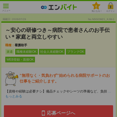
0
メニュー
気になる！
ログイン
掲載日 :2026
/
07
/
29
No.NSGOM21_KJM-1
～安心の研修つき～病院で患者さんのお手伝
い＊家庭と両立しやすい
職種：
看護助手
派遣
職種未経験OK
社会人未経験OK
ブランクOK
WEB登録・面接OK
“無理なく・気負わず”始められる病院サポートのお
仕事をご紹介します。
【資格や経験は必要ナシ】備品チェックやシーツの準備など、負担
...
もっとみる
応募ページへ