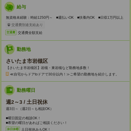
給与
無資格未経験：時給1250円～ ■週払いOK ■扶養内OK ■日収1万円以上
交通費別途支給あり
交通費全額支給
交通費
勤務地
さいたま市岩槻区
【さいたま市岩槻区】岩槻・東岩槻など勤務地多数！
≪自宅からドアtoドアで30分以内！≫ご希望の勤務地を紹介します。
勤務曜日
週2～3 / 土日祝休
週3日～（週2日～も相談OK）
■曜日固定の相談OK！
■希望の曜日があればご相談ください！
土日祝休みもOK！
休日休暇