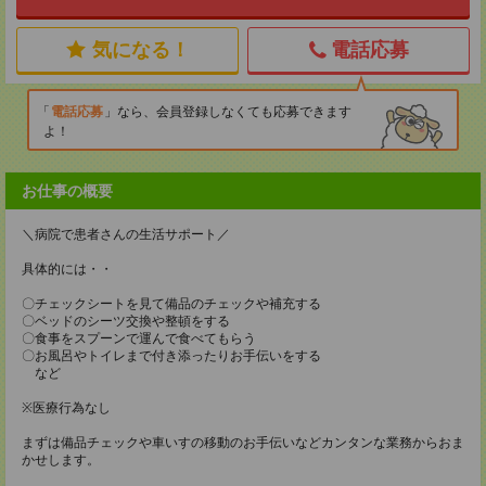
気になる！
電話応募
電話応募
なら、会員登録しなくても応募できます
よ！
お仕事の概要
＼病院で患者さんの生活サポート／
具体的には・・
〇チェックシートを見て備品のチェックや補充する
〇ベッドのシーツ交換や整頓をする
〇食事をスプーンで運んで食べてもらう
〇お風呂やトイレまで付き添ったりお手伝いをする
など
※医療行為なし
まずは備品チェックや車いすの移動のお手伝いなどカンタンな業務からおま
かせします。