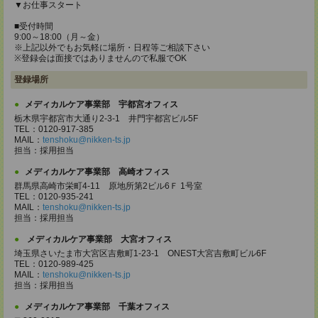
▼お仕事スタート
■受付時間
9:00～18:00（月～金）
※上記以外でもお気軽に場所・日程等ご相談下さい
※登録会は面接ではありませんので私服でOK
登録場所
メディカルケア事業部 宇都宮オフィス
栃木県宇都宮市大通り2-3-1 井門宇都宮ビル5F
TEL：0120-917-385
MAIL：
tenshoku@nikken-ts.jp
担当：採用担当
メディカルケア事業部 高崎オフィス
群馬県高崎市栄町4-11 原地所第2ビル6Ｆ 1号室
TEL：0120-935-241
MAIL：
tenshoku@nikken-ts.jp
担当：採用担当
メディカルケア事業部 大宮オフィス
埼玉県さいたま市大宮区吉敷町1-23-1 ONEST大宮吉敷町ビル6F
TEL：0120-989-425
MAIL：
tenshoku@nikken-ts.jp
担当：採用担当
メディカルケア事業部 千葉オフィス