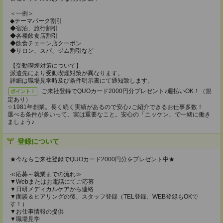
＜一例＞
◆テーマパーク割引
◆宿泊、旅行割引
◆各種飲食店割引
◆飲食チェーン店クーポン
◆サロン、スパ、ジム割引など
【受動喫煙対策について】
派遣先により受動喫煙対策が異なります。
詳細は職場見学時及び条件明示書にて通知致します。
ご来社登録でQUOカード2000円分プレゼント♪週払いOK！（規
ポイント！
定あり）
☆1981年創業。長く続く実績があるので安心♪ご紹介できるお仕事多数！
選べる条件が多いって、実は重要なこと。安心の「ニッケン」で一緒に働き
ましょう♪
登録について
★今ならご来社登録でQUOカード2000円分をプレゼント中★
≪応募～就業までの流れ≫
▼Webまたはお電話にてご応募
▼日研メディカルケアから連絡
▼面談＆ヒアリングの後、スタッフ登録（TEL登録、WEB登録もOKで
す！）
▼お仕事情報の提供
▼職場見学