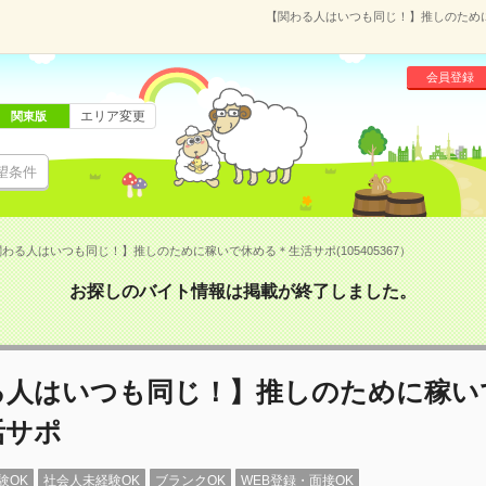
【関わる人はいつも同じ！】推しのために稼
会員登録
エリア変更
関東版
望条件
わる人はいつも同じ！】推しのために稼いで休める＊生活サポ(105405367）
お探しのバイト情報は掲載が終了しました。
る人はいつも同じ！】推しのために稼い
活サポ
験OK
社会人未経験OK
ブランクOK
WEB登録・面接OK