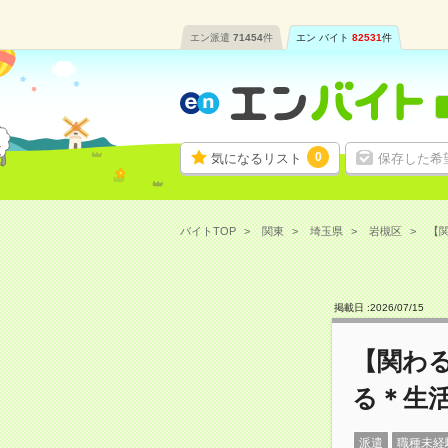
エン派遣
71454
件
エン バイト
82531
件
0
気になるリスト
保存した希
バイトTOP
関東
埼玉県
岩槻区
【関
掲載日 :
2026
/
07
/
15
【関わ
る＊生
派遣
職種未経