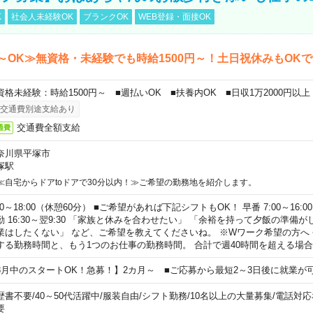
K
社会人未経験OK
ブランクOK
WEB登録・面接OK
～OK≫無資格・未経験でも時給1500円～！土日祝休みもOK
資格未経験：時給1500円～ ■週払いOK ■扶養内OK ■日収1万2000円以上
交通費別途支給あり
交通費全額支給
通費
奈川県平塚市
塚駅
≪自宅からドアtoドアで30分以内！≫ご希望の勤務地を紹介します。
00～18:00（休憩60分） ■ご希望があれば下記シフトもOK！ 早番 7:00～16:00 遅
勤 16:30～翌9:30 「家族と休みを合わせたい」 「余裕を持って夕飯の準備
業はしたくない」 など、ご希望を教えてくださいね。 ※Wワーク希望の方へ
する勤務時間と、もう1つのお仕事の勤務時間。 合計で週40時間を超える場
8月中のスタートOK！急募！】2カ月～ ■ご応募から最短2～3日後に就業が
歴書不要
/
40～50代活躍中
/
服装自由
/
シフト勤務
/
10名以上の大量募集
/
電話対応
要