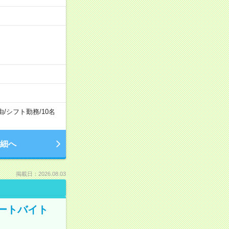
由
/
シフト勤務
/
10名
細へ
掲載日：2026.08.03
ートバイト