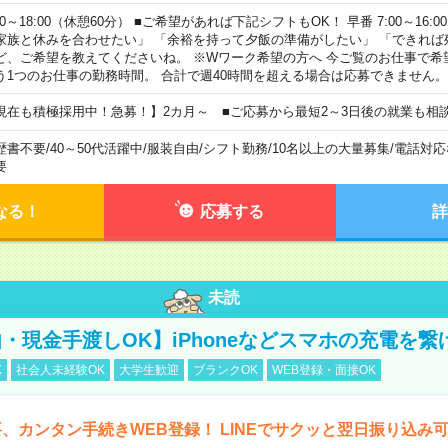
00～18:00（休憩60分） ■ご希望があれば下記シフトもOK！ 早番 7:00～16:00 遅
家族と休みを合わせたい」 「余裕を持って夕飯の準備がしたい」 「できれば
ど、ご希望を教えてくださいね。 ※Wワーク希望の方へ 今ご覧のお仕事で希
う1つのお仕事の勤務時間。 合計で週40時間を超える場合は応募できません。
現在も積極採用中！急募！】2カ月～ ■ご応募から最短2～3日後の就業も相
歴書不要
/
40～50代活躍中
/
服装自由
/
シフト勤務
/
10名以上の大量募集
/
電話対応
要
なる！
応募する
詳
未読
・現金手渡しOK】iPhoneなどスマホの充電を繋
K
社会人未経験OK
大学生歓迎
ブランクOK
WEB登録・面接OK
、カンタン手続きWEB登録！ LINEでサクッと翌日振り込み