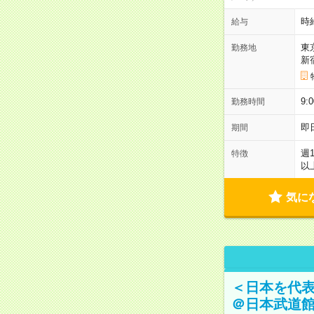
時
給与
東
勤務地
新
9:
勤務時間
即
期間
週
特徴
以
気に
＜日本を代
＠日本武道