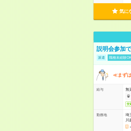
気に
説明会参加で
派遣
職種未経験O
≪まずは
無
給与
交
埼
勤務地
川