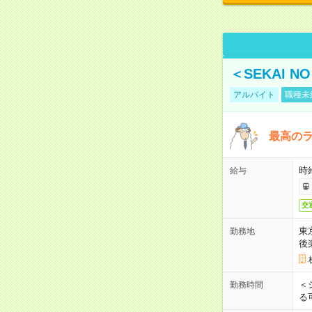
＜SEKAI 
アルバイト
職種未
最高のラ
時
給与
交
東
勤務地
後
＜
勤務時間
る