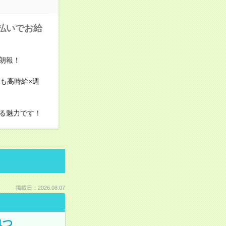
払いでお給
朗報！
も高時給×週
る魅力です！
掲載日：2026.08.07
1つ