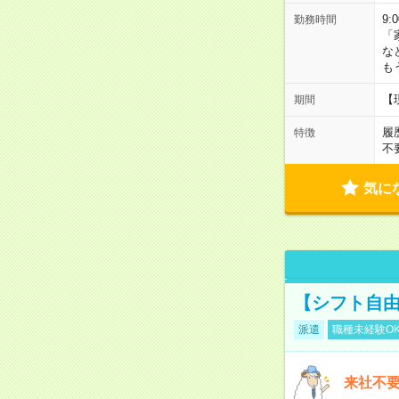
9:
勤務時間
「
な
も
【
期間
履
特徴
不
気に
【シフト自由
派遣
職種未経験O
来社不要