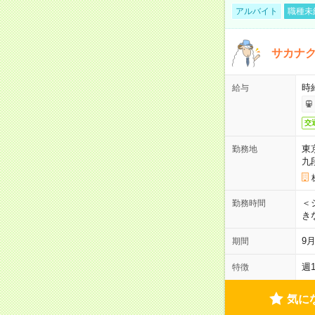
アルバイト
職種未
サカナク
時
給与
交
東
勤務地
九
＜シ
勤務時間
き
9
期間
週
特徴
気に