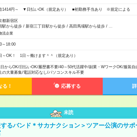
給1414円～ ▼日払いOK（規定あり） ■初勤務手当あり ※規定による
京都新宿区
宿駅から徒歩
/
新宿三丁目駅から徒歩
/
高田馬場駅から徒歩
/
…
物流企業
00～18:00
日～OK！ 1日～働けます＾＾（規定あり）
1日からOK
/
日払いOK
/
履歴書不要
/
40～50代活躍中
/
副業・WワークOK
/
服装自
上の大量募集
/
電話対応なし
/
パソコンスキル不要
なる！
応募する
詳
未読
表するバンド＊サカナクション＞ツアー公演のサポ
館