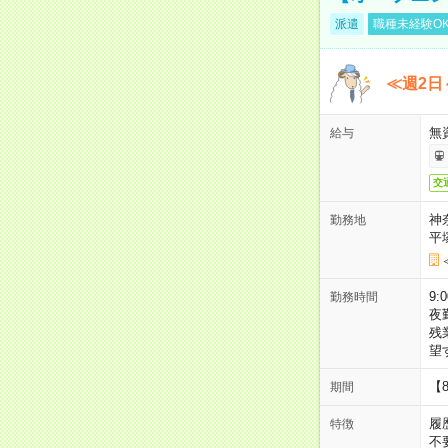
派遣
職種未経験O
≪週2日
無
給与
交
神
勤務地
平
9:
勤務時間
夜
残
望
【
期間
履
特徴
不