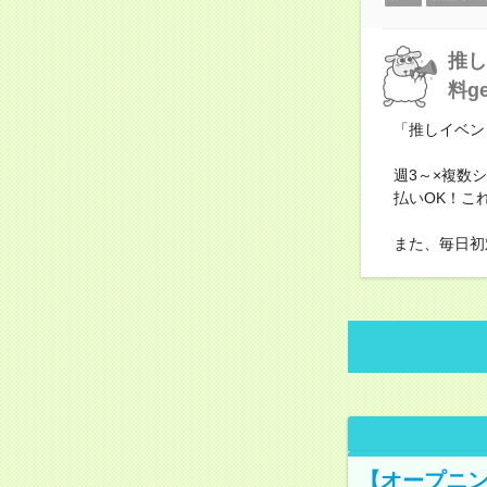
推し
料g
「推しイベン
週3～×複数
払いOK！こ
また、毎日初
【オープニン