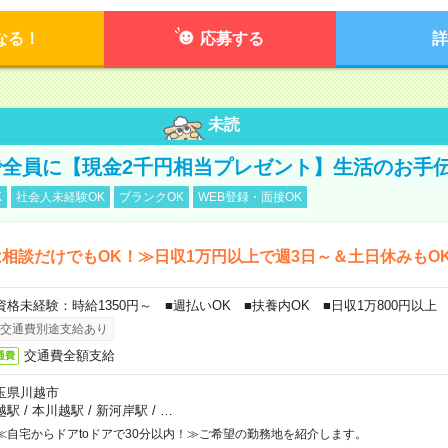
なる！
応募する
詳
未読
全員に【現金2千円相当プレゼント】生活のお手
K
社会人未経験OK
ブランクOK
WEB登録・面接OK
相談だけでもOK！≫日収1万円以上で週3日～＆土日休みもO
資格未経験：時給1350円～ ■週払いOK ■扶養内OK ■日収1万800円以上
交通費別途支給あり
交通費全額支給
通費
玉県川越市
越駅
/
本川越駅
/
新河岸駅
/
…
≪自宅からドアtoドアで30分以内！≫ご希望の勤務地を紹介します。