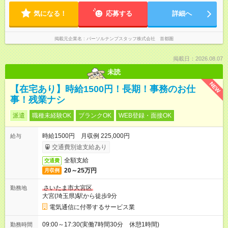
気になる！
応募する
詳細へ
掲載元企業名
パーソルテンプスタッフ株式会社 首都圏
掲載日：2026.08.07
未読
NEW
【在宅あり】時給1500円！長期！事務のお仕
事！残業ナシ
派遣
職種未経験OK
ブランクOK
WEB登録・面接OK
時給1500円 月収例 225,000円
給与
交通費別途支給あり
全額支給
交通費
20～25万円
月収例
さいたま市大宮区
勤務地
大宮(埼玉県)駅から徒歩9分
電気通信に付帯するサービス業
09:00～17:30(実働7時間30分 休憩1時間)
勤務時間