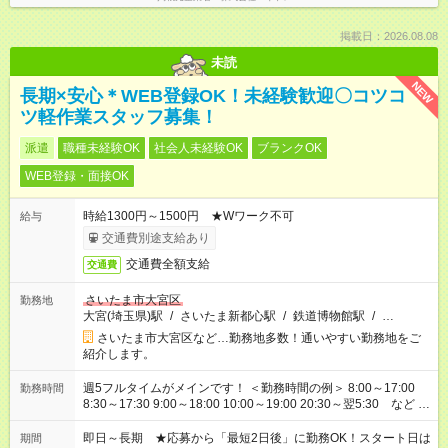
掲載日：2026.08.08
未読
NEW
長期×安心＊WEB登録OK！未経験歓迎〇コツコ
ツ軽作業スタッフ募集！
派遣
職種未経験OK
社会人未経験OK
ブランクOK
WEB登録・面接OK
時給1300円～1500円 ★Wワーク不可
給与
交通費別途支給あり
交通費全額支給
交通費
さいたま市大宮区
勤務地
大宮(埼玉県)駅
/
さいたま新都心駅
/
鉄道博物館駅
/
…
さいたま市大宮区など…勤務地多数！通いやすい勤務地をご
紹介します。
週5フルタイムがメインです！ ＜勤務時間の例＞ 8:00～17:00
勤務時間
8:30～17:30 9:00～18:00 10:00～19:00 20:30～翌5:30 など ★
その他にも勤務時間多数！ 日勤のみ、残業なし、交替制など
ご希望を教えてください！
即日～長期 ★応募から「最短2日後」に勤務OK！スタート日は
期間