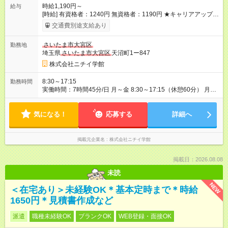
時給1,190円～
給与
[時給] 有資格者：1240円 無資格者：1190円 ★キャリアアップ制
度あり 進級により給与がアップします！ 【試用期間】試用期間
交通費別途支給あり
あり 試用期間の長さ：3ヶ月 雇用形態、給与は本採用時と同じ
です。
さいたま市大宮区
勤務地
埼玉県
さいたま市大宮区
天沼町1ー847
株式会社ニチイ学館
8:30～17:15
勤務時間
実働時間：7時間45分/日 月～金 8:30～17:15（休憩60分） 月8
日勤務 所定労働時間 62時間／月
気になる！
応募する
詳細へ
掲載元企業名
株式会社ニチイ学館
掲載日：2026.08.08
未読
NEW
＜在宅あり＞未経験OK＊基本定時まで＊時給
1650円＊見積書作成など
派遣
職種未経験OK
ブランクOK
WEB登録・面接OK