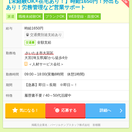
【未経験OK×在宅あり！】時給1650円！外出も
あり！労務管理など営業サポート
派遣
職種未経験OK
ブランクOK
WEB登録・面接OK
時給1650円
給与
交通費別途支給あり
全額支給
交通費
さいたま市大宮区
勤務地
大宮(埼玉県)駅から徒歩4分
＜人材サービス会社＞
09:00～18:00(実働8時間 休憩1時間)
勤務時間
【急募】即日～長期 ※即日～！
期間
履歴書不要
/
40～50代活躍中
特徴
気になる！
応募する
詳細へ
掲載元企業名
パーソルテンプスタッフ株式会社 首都圏