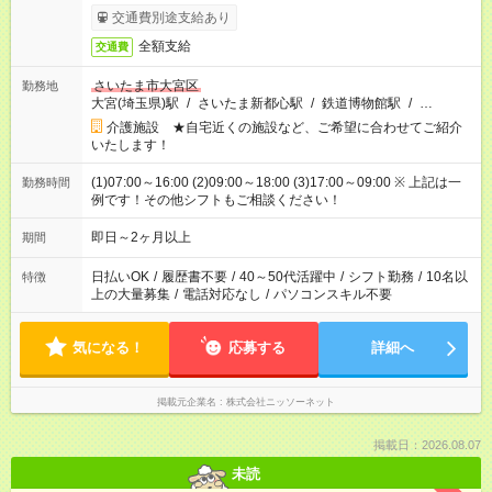
日収例：1万2000円（時給1500円×8h）
交通費別途支給あり
全額支給
交通費
さいたま市大宮区
勤務地
大宮(埼玉県)駅
/
さいたま新都心駅
/
鉄道博物館駅
/
…
介護施設 ★自宅近くの施設など、ご希望に合わせてご紹介
いたします！
(1)07:00～16:00 (2)09:00～18:00 (3)17:00～09:00 ※ 上記は一
勤務時間
例です！その他シフトもご相談ください！
即日～2ヶ月以上
期間
日払いOK
/
履歴書不要
/
40～50代活躍中
/
シフト勤務
/
10名以
特徴
上の大量募集
/
電話対応なし
/
パソコンスキル不要
気になる！
応募する
詳細へ
掲載元企業名
株式会社ニッソーネット
掲載日：2026.08.07
未読