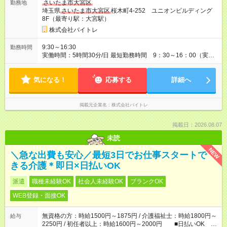
さいたま市大宮区
勤務地
埼玉県
さいたま市大宮区
桜木町4-252 ユニオンビルディング
8F（最寄り駅：大宮駅）
株式会社バイトレ
9:30～16:30
勤務時間
実働時間：5時間30分/日 最短勤務時間 9：30～16：00（実働
5.5時間） 9：30～16：30（実働6時間）、9：30～17：00（実
働6.5時間）など勤務時間選択可 ※週4日～相談可
気になる！
応募する
詳細へ
掲載元企業名
株式会社バイトレ
掲載日：2026.08.07
未読
NEW
＼急な出費も安心／最短3日でお仕事スタートで
きる介護＊即日×日払いOK
派遣
職種未経験OK
社会人未経験OK
ブランクOK
WEB登録・面接OK
無資格の方：時給1500円～1875円 / 介護福祉士：時給1800円～
給与
2250円 / 初任者以上：時給1600円～2000円 ■日払いOK ■