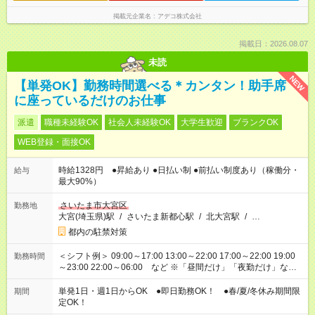
掲載元企業名
アデコ株式会社
掲載日：2026.08.07
未読
NEW
【単発OK】勤務時間選べる＊カンタン！助手席
に座っているだけのお仕事
派遣
職種未経験OK
社会人未経験OK
大学生歓迎
ブランクOK
WEB登録・面接OK
時給1328円 ●昇給あり ●日払い制 ●前払い制度あり（稼働分・
給与
最大90%）
さいたま市大宮区
勤務地
大宮(埼玉県)駅
/
さいたま新都心駅
/
北大宮駅
/
…
都内の駐禁対策
＜シフト例＞ 09:00～17:00 13:00～22:00 17:00～22:00 19:00
勤務時間
～23:00 22:00～06:00 など ※「昼間だけ」「夜勤だけ」など
の希望OK
単発1日・週1日からOK ●即日勤務OK！ ●春/夏/冬休み期間限
期間
定OK！