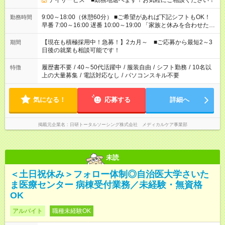
デイサービス ■勤務地選べます！お気軽にご相談ください！
9:00～18:00（休憩60分） ■ご希望があれば下記シフトもOK！
勤務時間
早番 7:00～16:00 遅番 10:00～19:00 「家族と休みを合わせた
い」 「余裕を持って夕飯の準備がしたい」 「できれば残業はし
たくない」 など、ご希望を教えてくださいね。 ※Wワーク希望
【現在も積極採用中！急募！】2カ月～ ■ご応募から最短2～3
期間
の方へ 今ご覧のお仕事で希望する勤務時間と、もう1つのお仕事
日後の就業も相談可能です！
の勤務時間。 合計で週40時間を超える場合は応募できません。
履歴書不要
/
40～50代活躍中
/
服装自由
/
シフト勤務
/
10名以
特徴
上の大量募集
/
電話対応なし
/
パソコンスキル不要
気になる！
応募する
詳細へ
掲載元企業名
日研トータルソーシング株式会社 メディカルケア事業部
未読
＜土日祝休み＞フォロー体制◎自治医大学さいた
ま医療センター 病棟受付業務／未経験・無資格
OK
アルバイト
職種未経験OK