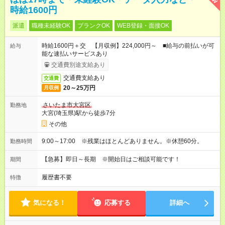
時給1600円
派遣
職種未経験OK
ブランクOK
WEB登録・面接OK
時給1600円＋交 【月収例】224,000円～ ■給与の前払いが可
給与
能な速払いサービスあり
交通費別途支給あり
交通費支給あり
交通費
20～25万円
月収例
さいたま市大宮区
勤務地
大宮(埼玉県)駅から徒歩7分
その他
9:00～17:00 ※残業はほとんどありません。※休憩60分。
勤務時間
【急募】即日～長期 ※開始日はご相談可能です！
期間
履歴書不要
特徴
気になる！
応募する
詳細へ