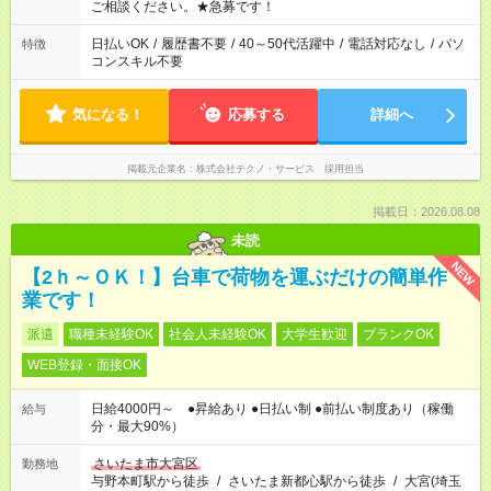
ご相談ください。★急募です！
日払いOK
/
履歴書不要
/
40～50代活躍中
/
電話対応なし
/
パソ
特徴
コンスキル不要
気になる！
応募する
詳細へ
掲載元企業名
株式会社テクノ・サービス 採用担当
掲載日：2026.08.08
未読
NEW
【2ｈ～ＯＫ！】台車で荷物を運ぶだけの簡単作
業です！
派遣
職種未経験OK
社会人未経験OK
大学生歓迎
ブランクOK
WEB登録・面接OK
日給4000円～ ●昇給あり ●日払い制 ●前払い制度あり（稼働
給与
分・最大90%）
さいたま市大宮区
勤務地
与野本町駅から徒歩
/
さいたま新都心駅から徒歩
/
大宮(埼玉