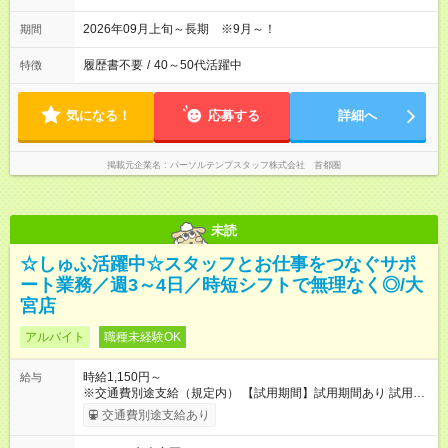
2026年09月上旬～長期 ※9月～！
期間
履歴書不要
/
40～50代活躍中
特徴
気になる！
応募する
詳細へ
掲載元企業名
パーソルテンプスタッフ株式会社 首都圏
未読
☆しゅふ活躍中☆スタッフとお仕事をつなぐサポ
ート業務／週3～4日／時短シフトで無理なく◎/大
宮店
アルバイト
職種未経験OK
時給1,150円～
給与
※交通費別途支給（規定内） 【試用期間】試用期間あり 試用期
間の長さ：2ヶ月 雇用形態、給与は本採用時と同じです。
交通費別途支給あり