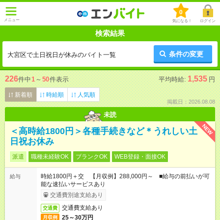
0
メニュー
気になる！
ログイン
検索結果
条件の変更
大宮区で土日祝日が休みのバイト一覧
226
1,535
件中
1
～
50
件表示
平均時給:
円
新着順
時給順
人気順
掲載日：2026.08.08
未読
NEW
＜高時給1800円＞各種手続きなど＊うれしい土
日祝お休み
派遣
職種未経験OK
ブランクOK
WEB登録・面接OK
時給1800円＋交 【月収例】288,000円～ ■給与の前払いが可
給与
能な速払いサービスあり
交通費別途支給あり
交通費支給あり
交通費
25～30万円
月収例