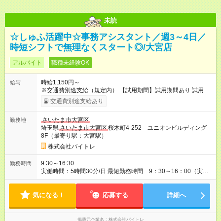
未読
☆しゅふ活躍中☆事務アシスタント／週3～4日／
時短シフトで無理なくスタート◎/大宮店
アルバイト
職種未経験OK
時給1,150円～
給与
※交通費別途支給（規定内） 【試用期間】試用期間あり 試用期
間の長さ：2ヶ月 雇用形態、給与は本採用時と同じです。
交通費別途支給あり
さいたま市大宮区
勤務地
埼玉県
さいたま市大宮区
桜木町4-252 ユニオンビルディング
8F（最寄り駅：大宮駅）
株式会社バイトレ
9:30～16:30
勤務時間
実働時間：5時間30分/日 最短勤務時間 9：30～16：00（実働
5.5時間） 9：30～16：30（実働6時間）、9：30～17：00（実
働6.5時間）など勤務時間選択可 ※週4日～相談可
気になる！
応募する
詳細へ
掲載元企業名
株式会社バイトレ