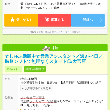
週1日からOK
/
日払いOK
/
履歴書不要
/
40～50代活躍中
/
副
特徴
業・WワークOK
/
シフト勤務
気になる！
応募する
詳細へ
掲載元企業名
株式会社ハンズキャリア 東京支店
未読
☆しゅふ活躍中☆営業アシスタント／週3～4日／
時短シフトで無理なくスタート◎/大宮店
アルバイト
職種未経験OK
時給1,150円～
給与
※交通費別途支給（規定内） 【試用期間】試用期間あり 試用期
間の長さ：2ヶ月 雇用形態、給与は本採用時と同じです。
交通費別途支給あり
さいたま市大宮区
勤務地
埼玉県
さいたま市大宮区
桜木町4-252 ユニオンビルディング
8F（最寄り駅：大宮駅）