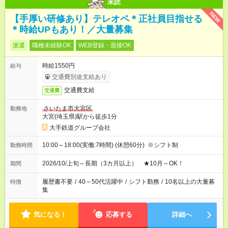
未読
NEW
【手厚い研修あり】テレオペ＊正社員目指せる
＊時給UPもあり！／大量募集
派遣
職種未経験OK
WEB登録・面接OK
時給1550円
給与
交通費別途支給あり
交通費支給
交通費
さいたま市大宮区
勤務地
大宮(埼玉県)駅から徒歩1分
大手鉄道グループ会社
10:00～18:00(実働:7時間) (休憩60分) ※シフト制
勤務時間
2026/10/上旬～長期（3カ月以上） ★10月～OK！
期間
履歴書不要
/
40～50代活躍中
/
シフト勤務
/
10名以上の大量募
特徴
集
気になる！
応募する
詳細へ