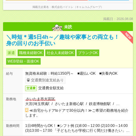
掲載元企業名
株式会社バイトレ（キャムコムグループ）
掲載日：2026.08.08
未読
NEW
＼時短＊週5日4h～／趣味や家事との両立も！
身の回りのお手伝い
派遣
職種未経験OK
社会人未経験OK
ブランクOK
WEB登録・面接OK
無資格未経験：時給1350円～ ■週払いOK ■扶養内OK
給与
交通費別途支給あり
交通費全額支給
交通費
さいたま市大宮区
勤務地
大宮(埼玉県)駅
/
さいたま新都心駅
/
鉄道博物館駅
/
…
≪自宅からドアtoドアで30分以内！≫ご希望の勤務地を紹介
します。
1日4時間からOK！ ■シフト例 (1)8:00～12:00 (2)10:00～14:00
勤務時間
(3)13:00～17:00 「子どもたちが学校に行く間だけ働きたい」
「余裕を持って夕飯の準備がしたい」 「午前中は働いて、午後