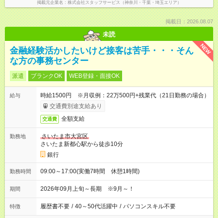
掲載元企業名
株式会社スタッフサービス（神奈川・千葉・埼玉エリア）
掲載日：2026.08.07
未読
NEW
金融経験活かしたいけど接客は苦手・・・そん
な方の事務センター
派遣
ブランクOK
WEB登録・面接OK
時給1500円 ※月収例：22万500円+残業代（21日勤務の場合）
給与
交通費別途支給あり
全額支給
交通費
さいたま市大宮区
勤務地
さいたま新都心駅から徒歩10分
銀行
09:00～17:00(実働7時間 休憩1時間)
勤務時間
2026年09月上旬～長期 ※9月～！
期間
履歴書不要
/
40～50代活躍中
/
パソコンスキル不要
特徴