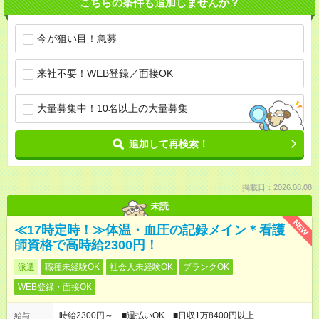
こちらの条件も追加しませんか？
今が狙い目！急募
来社不要！WEB登録／面接OK
大量募集中！10名以上の大量募集
追加して再検索！
掲載日：2026.08.08
未読
NEW
≪17時定時！≫体温・血圧の記録メイン＊看護
師資格で高時給2300円！
派遣
職種未経験OK
社会人未経験OK
ブランクOK
WEB登録・面接OK
時給2300円～ ■週払いOK ■日収1万8400円以上
給与