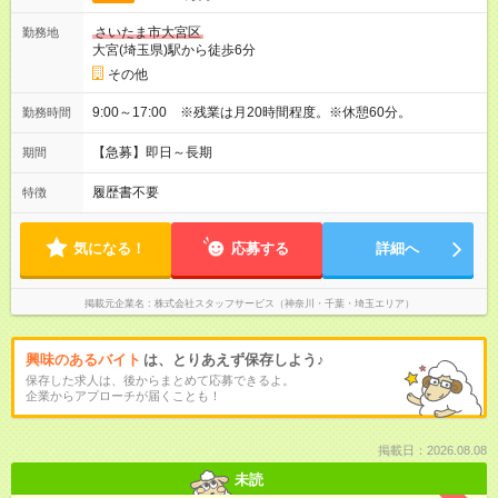
さいたま市大宮区
勤務地
大宮(埼玉県)駅から徒歩6分
その他
9:00～17:00 ※残業は月20時間程度。※休憩60分。
勤務時間
【急募】即日～長期
期間
履歴書不要
特徴
気になる！
応募する
詳細へ
掲載元企業名
株式会社スタッフサービス（神奈川・千葉・埼玉エリア）
興味のあるバイト
は、とりあえず保存しよう♪
保存した求人は、後からまとめて応募できるよ。
企業からアプローチが届くことも！
掲載日：2026.08.08
未読