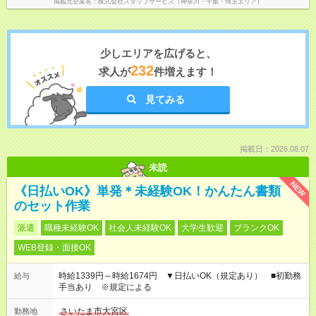
掲載元企業名
株式会社スタッフサービス（神奈川・千葉・埼玉エリア）
少しエリアを広げると、
232
求人が
件増えます！
見てみる
掲載日：2026.08.07
未読
NEW
《日払いOK》単発＊未経験OK！かんたん書類
のセット作業
派遣
職種未経験OK
社会人未経験OK
大学生歓迎
ブランクOK
WEB登録・面接OK
時給1339円～時給1674円 ▼日払いOK（規定あり） ■初勤務
給与
手当あり ※規定による
さいたま市大宮区
勤務地