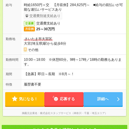
時給1650円＋交 【月収例】284,625円～ ■給与の前払いが可
給与
能な速払いサービスあり
交通費別途支給あり
交通費支給あり
交通費
25～30万円
月収例
さいたま市大宮区
勤務地
大宮(埼玉県)駅から徒歩8分
その他
10:00～18:00 ※休憩60分。9時～17時／18時の勤務もありま
勤務時間
す。
【急募】即日～長期 ※8月～！
期間
履歴書不要
特徴
気になる！
応募する
詳細へ
掲載元企業名
株式会社スタッフサービス（神奈川・千葉・埼玉エリア）