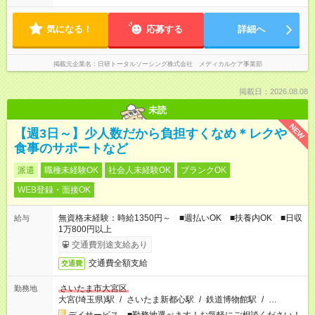
気になる！
応募する
詳細へ
掲載元企業名
日研トータルソーシング株式会社 メディカルケア事業部
掲載日：2026.08.08
未読
NEW
【週3日～】少人数だから負担すくなめ＊レクや
食事のサポートなど
派遣
職種未経験OK
社会人未経験OK
ブランクOK
WEB登録・面接OK
無資格未経験：時給1350円～ ■週払いOK ■扶養内OK ■日収
給与
1万800円以上
交通費別途支給あり
交通費全額支給
交通費
さいたま市大宮区
勤務地
大宮(埼玉県)駅
/
さいたま新都心駅
/
鉄道博物館駅
/
…