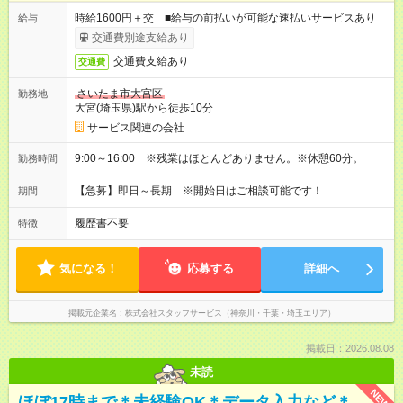
時給1600円＋交 ■給与の前払いが可能な速払いサービスあり
給与
交通費別途支給あり
交通費支給あり
交通費
さいたま市大宮区
勤務地
大宮(埼玉県)駅から徒歩10分
サービス関連の会社
9:00～16:00 ※残業はほとんどありません。※休憩60分。
勤務時間
【急募】即日～長期 ※開始日はご相談可能です！
期間
履歴書不要
特徴
気になる！
応募する
詳細へ
掲載元企業名
株式会社スタッフサービス（神奈川・千葉・埼玉エリア）
掲載日：2026.08.08
未読
NEW
ほぼ17時まで＊未経験OK＊データ入力など＊