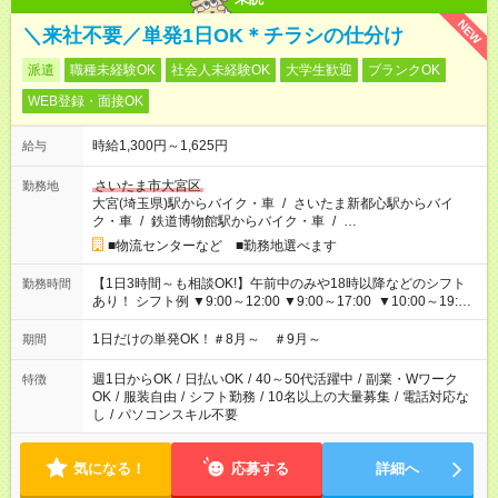
NEW
＼来社不要／単発1日OK＊チラシの仕分け
派遣
職種未経験OK
社会人未経験OK
大学生歓迎
ブランクOK
WEB登録・面接OK
時給1,300円～1,625円
給与
さいたま市大宮区
勤務地
大宮(埼玉県)駅からバイク・車
/
さいたま新都心駅からバイ
ク・車
/
鉄道博物館駅からバイク・車
/
…
■物流センターなど ■勤務地選べます
【1日3時間～も相談OK!】午前中のみや18時以降などのシフト
勤務時間
あり！ シフト例 ▼9:00～12:00 ▼9:00～17:00 ▼10:00～19:00
▼18:00～21:00
1日だけの単発OK！＃8月～ ＃9月～
期間
週1日からOK
/
日払いOK
/
40～50代活躍中
/
副業・Wワーク
特徴
OK
/
服装自由
/
シフト勤務
/
10名以上の大量募集
/
電話対応な
し
/
パソコンスキル不要
気になる！
応募する
詳細へ