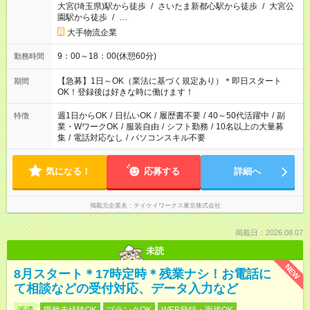
大宮(埼玉県)駅から徒歩
/
さいたま新都心駅から徒歩
/
大宮公
園駅から徒歩
/
…
大手物流企業
9：00～18：00(休憩60分)
勤務時間
【急募】1日～OK（業法に基づく規定あり）＊即日スタート
期間
OK！登録後は好きな時に働けます！
週1日からOK
/
日払いOK
/
履歴書不要
/
40～50代活躍中
/
副
特徴
業・WワークOK
/
服装自由
/
シフト勤務
/
10名以上の大量募
集
/
電話対応なし
/
パソコンスキル不要
気になる！
応募する
詳細へ
掲載元企業名
テイケイワークス東京株式会社
掲載日：2026.08.07
未読
NEW
8月スタート＊17時定時＊残業ナシ！お電話に
て相談などの受付対応、データ入力など