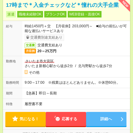
NEW
17時まで＊入金チェックなど＊憧れの大手企業
派遣
職種未経験OK
ブランクOK
WEB登録・面接OK
時給1450円＋交 【月収例】203,000円～ ■給与の前払いが可
給与
能な速払いサービスあり
交通費別途支給あり
交通費支給あり
交通費
20～25万円
月収例
さいたま市大宮区
勤務地
さいたま新都心駅から徒歩2分
/
北与野駅から徒歩7分
その他
9:00～17:00 ※残業はほとんどありません。※休憩60分。
勤務時間
【急募】即日～長期
期間
履歴書不要
特徴
気になる！
応募する
詳細へ