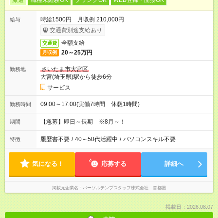
派遣
職種未経験OK
ブランクOK
WEB登録・面接OK
時給1500円 月収例 210,000円
給与
交通費別途支給あり
全額支給
交通費
20～25万円
月収例
さいたま市大宮区
勤務地
大宮(埼玉県)駅から徒歩6分
サービス
09:00～17:00(実働7時間 休憩1時間)
勤務時間
【急募】即日～長期 ※8月～！
期間
履歴書不要
/
40～50代活躍中
/
パソコンスキル不要
特徴
気になる！
応募する
詳細へ
掲載元企業名
パーソルテンプスタッフ株式会社 首都圏
掲載日：2026.08.07