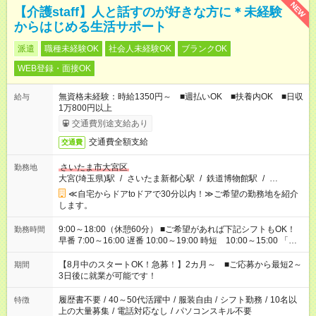
NEW
【介護staff】人と話すのが好きな方に＊未経験
からはじめる生活サポート
派遣
職種未経験OK
社会人未経験OK
ブランクOK
WEB登録・面接OK
無資格未経験：時給1350円～ ■週払いOK ■扶養内OK ■日収
給与
1万800円以上
交通費別途支給あり
交通費全額支給
交通費
さいたま市大宮区
勤務地
大宮(埼玉県)駅
/
さいたま新都心駅
/
鉄道博物館駅
/
…
≪自宅からドアtoドアで30分以内！≫ご希望の勤務地を紹介
します。
9:00～18:00（休憩60分） ■ご希望があれば下記シフトもOK！
勤務時間
早番 7:00～16:00 遅番 10:00～19:00 時短 10:00～15:00 「家
族と休みを合わせたい」 「余裕を持って夕飯の準備がしたい」
「できれば残業はしたくない」 など、ご希望を教えてください
【8月中のスタートOK！急募！】2カ月～ ■ご応募から最短2～
期間
ね。 ※Wワーク希望の方へ 今ご覧のお仕事で希望する勤務時間
3日後に就業が可能です！
と、もう1つのお仕事の勤務時間。 合計で週40時間を超える場
合は応募できません。
履歴書不要
/
40～50代活躍中
/
服装自由
/
シフト勤務
/
10名以
特徴
上の大量募集
/
電話対応なし
/
パソコンスキル不要