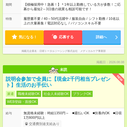
はプライベートの時間にしたい」 など、ご希望を教えてくださ
【積極採用中！急募！】＊1年以上勤務している方が多数！ご応
期間
いね。 ※Wワーク希望の方へ 今ご覧のお仕事で希望する勤務時
募から最短2～3日後の就業も相談可能です！
間と、もう1つのお仕事の勤務時間。 合計で週40時間を超える
場合は応募できません。
履歴書不要
/
40～50代活躍中
/
服装自由
/
シフト勤務
/
10名以
特徴
上の大量募集
/
電話対応なし
/
パソコンスキル不要
気になる！
応募する
詳細へ
掲載元企業名
日研トータルソーシング株式会社 メディカルケア事業部
掲載日：2026.08.08
未読
NEW
説明会参加で全員に【現金2千円相当プレゼン
ト】生活のお手伝い
派遣
職種未経験OK
社会人未経験OK
ブランクOK
WEB登録・面接OK
無資格未経験：時給1350円～ ■週払いOK ■扶養内OK ■日収
給与
1万800円以上
交通費別途支給あり