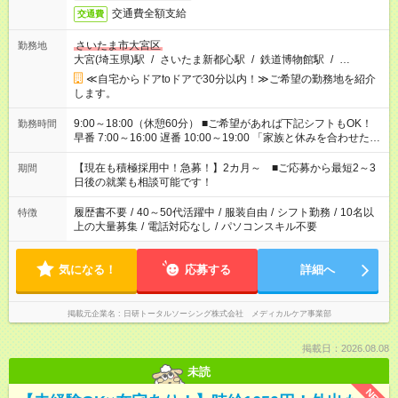
交通費全額支給
交通費
さいたま市大宮区
勤務地
大宮(埼玉県)駅
/
さいたま新都心駅
/
鉄道博物館駅
/
…
≪自宅からドアtoドアで30分以内！≫ご希望の勤務地を紹介
します。
9:00～18:00（休憩60分） ■ご希望があれば下記シフトもOK！
勤務時間
早番 7:00～16:00 遅番 10:00～19:00 「家族と休みを合わせた
い」 「余裕を持って夕飯の準備がしたい」 「できれば残業はし
たくない」 など、ご希望を教えてくださいね。 ※Wワーク希望
【現在も積極採用中！急募！】2カ月～ ■ご応募から最短2～3
期間
の方へ 今ご覧のお仕事で希望する勤務時間と、もう1つのお仕事
日後の就業も相談可能です！
の勤務時間。 合計で週40時間を超える場合は応募できません。
履歴書不要
/
40～50代活躍中
/
服装自由
/
シフト勤務
/
10名以
特徴
上の大量募集
/
電話対応なし
/
パソコンスキル不要
気になる！
応募する
詳細へ
掲載元企業名
日研トータルソーシング株式会社 メディカルケア事業部
掲載日：2026.08.08
未読
NEW