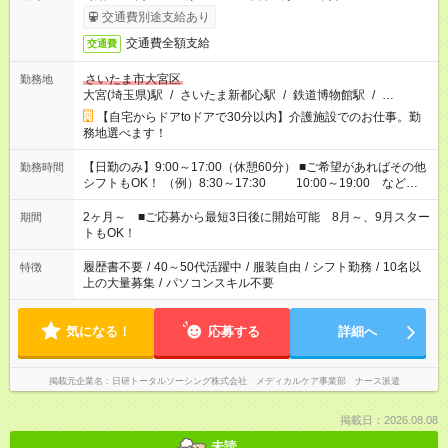
交通費別途支給あり
交通費全額支給
交通費
さいたま市大宮区
勤務地
大宮(埼玉県)駅
/
さいたま新都心駅
/
鉄道博物館駅
/
…
【自宅からドアtoドアで30分以内】介護施設でのお仕事。勤
務地選べます！
【日勤のみ】9:00～17:00（休憩60分） ■ご希望があればその他
勤務時間
シフトもOK！ （例）8:30～17:30 10:00～19:00 など
「家族とお休みを合わせたい」 「できれば残業はしたくない」
など、あなたのご希望に沿ったお仕事をご紹介します！ ※Wワ
2ヶ月～ ■ご応募から最短3日後に開始可能 8月～、9月スター
期間
ーク希望の方へ 今ご覧のお仕事で希望する勤務時間と、もう1つ
トもOK！
のお仕事の勤務時間。 合計で週40時間を超える場合は応募でき
ません
履歴書不要
/
40～50代活躍中
/
服装自由
/
シフト勤務
/
10名以
特徴
上の大量募集
/
パソコンスキル不要
気になる！
応募する
詳細へ
掲載元企業名
日研トータルソーシング株式会社 メディカルケア事業部 ナース派遣
掲載日：2026.08.08
未読