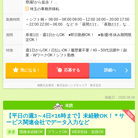
県)駅から徒歩
/
…
埼玉の事務所移転
＜シフト例＞ 06:00～08:00 09:00～12:00 16:00～20:00 17:00
勤務時間
～22:00 22:00～06:00 など ※「昼間だけ」「夜勤だけ」など
の希望OK
単発1日・週1日からOK ●即日勤務OK！ ●春/夏/冬休み期間限
期間
定OK！
週1日からOK
/
日払いOK
/
履歴書不要
/
40～50代活躍中
/
副
特徴
業・WワークOK
/
シフト勤務
気になる！
応募する
詳細へ
掲載元企業名
株式会社ハンズキャリア 東京支店
掲載日：2026.08.08
未読
NEW
【平日の週3～4日×16時まで】未経験OK！＊サ
ービス関連会社でデータ入力など
派遣
職種未経験OK
ブランクOK
WEB登録・面接OK