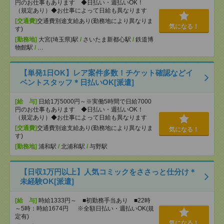
円のお仕事もあります ◆日払い・週払いOK！
（規定あり）◆お仕事によって日給も異なります
[交通費]
交通費別途支給あり(勤務地により異なりま
気になる！
す)
[勤務地]
大宮(埼玉県)駅
/
さいたま新都心駅
/
鉄道博
物館駅
/
…
【単発1日OK】レア案件多数！チケット確認などイ
ベントスタッフ＊日払いOK[派遣]
[給 与]
日給1万5000円～※実働5時間で日給7000
円のお仕事もあります ◆日払い・週払いOK！
（規定あり）◆お仕事によって日給も異なります
[交通費]
交通費別途支給あり(勤務地により異なりま
気になる！
す)
[勤務地]
浦和駅
/
北浦和駅
/
与野駅
【日収1万円以上】人気コミックをささっと仕分け＊
未経験OK[派遣]
[給 与]
時給1333円～ ■初勤務手当あり ■22時
～5時：時給1674円 ※全額日払い・週払いOK(規
定有)
気になる！