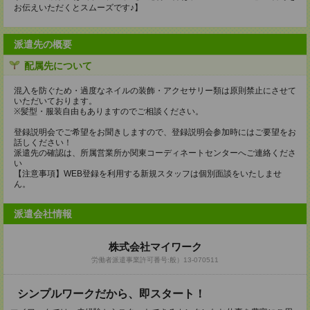
お伝えいただくとスムーズです♪】
派遣先の概要
配属先について
混入を防ぐため・過度なネイルの装飾・アクセサリー類は原則禁止にさせて
いただいております。
※髪型・服装自由もありますのでご相談ください。
登録説明会でご希望をお聞きしますので、登録説明会参加時にはご要望をお
話しください！
派遣先の確認は、所属営業所か関東コーディネートセンターへご連絡くださ
い
【注意事項】WEB登録を利用する新規スタッフは個別面談をいたしませ
ん。
派遣会社情報
株式会社マイワーク
労働者派遣事業許可番号:般）13-070511
シンプルワークだから、即スタート！