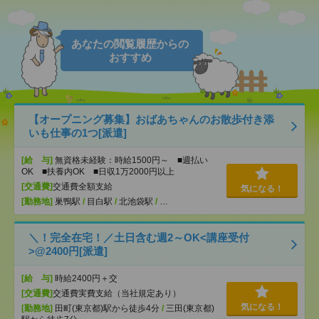
あなたの閲覧履歴からの
おすすめ
【オープニング募集】おばあちゃんのお散歩付き添
いも仕事の1つ[派遣]
[給 与]
無資格未経験：時給1500円～ ■週払い
OK ■扶養内OK ■日収1万2000円以上
[交通費]
交通費全額支給
気になる！
[勤務地]
巣鴨駅
/
目白駅
/
北池袋駅
/
…
＼！完全在宅！／土日含む週2～OK<講座受付
>@2400円[派遣]
[給 与]
時給2400円＋交
[交通費]
交通費実費支給（当社規定あり）
気になる！
[勤務地]
田町(東京都)駅から徒歩4分
/
三田(東京都)