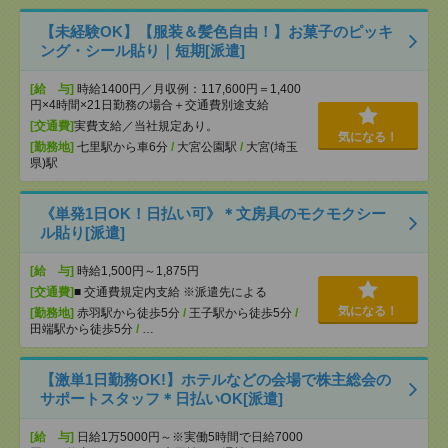
【未経験OK】【服装＆髪色自由！】お菓子のピッキ
ング・シール貼り｜短期[派遣]
[給 与]
時給1400円／月収例：117,600円＝1,400
円×4時間×21日勤務の場合＋交通費別途支給
[交通費]
実費支給／当社規定あり。
気になる！
[勤務地]
七里駅から車6分
/
大宮公園駅
/
大宮(埼玉
県)駅
《単発1日OK！日払い可》＊文房具のモクモクシー
ル貼り[派遣]
[給 与]
時給1,500円～1,875円
[交通費]
■ 交通費規定内支給 ※派遣先による
気になる！
[勤務地]
赤羽駅から徒歩5分
/
王子駅から徒歩5分
/
田端駅から徒歩5分
/
…
【激単1日勤務OK!】ホテルなどの会場で株主総会の
サポートスタッフ＊日払いOK[派遣]
[給 与]
日給1万5000円～※実働5時間で日給7000