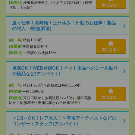
[勤務地]
埼玉県埼玉県さいたま市大宮区錦町（最寄
気になる！
り駅：大宮駅）
座り仕事！高時給！土日休み！日勤のお仕事！製品
の封入・梱包[派遣]
[給 与]
時給1310円
[交通費]
交通費支給有り
気になる！
[勤務地]
土呂駅から徒歩13分
単発OK！WEB登録OK！ペット用品へのシール貼り
や検品など[アルバイト]
[給 与]
時給1,200円※高校生は時給1,150円
[交通費]
一律200円/日
気になる！
[勤務地]
東川口駅から無料送迎バス10分
/
浦和美園
駅から徒歩20分
/
東浦和駅から自転車15分
/
…
＜1日～OK！レア求人！＞有名アーティストなどの
コンサートスタッフ[アルバイト]