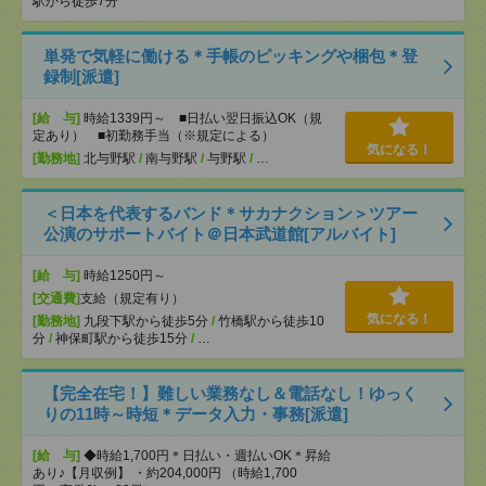
駅から徒歩7分
単発で気軽に働ける＊手帳のピッキングや梱包＊登
録制[派遣]
[給 与]
時給1339円～ ■日払い翌日振込OK（規
定あり） ■初勤務手当（※規定による）
気になる！
[勤務地]
北与野駅
/
南与野駅
/
与野駅
/
…
＜日本を代表するバンド＊サカナクション＞ツアー
公演のサポートバイト＠日本武道館[アルバイト]
[給 与]
時給1250円～
[交通費]
支給（規定有り）
気になる！
[勤務地]
九段下駅から徒歩5分
/
竹橋駅から徒歩10
分
/
神保町駅から徒歩15分
/
…
【完全在宅！】難しい業務なし＆電話なし！ゆっく
りの11時～時短＊データ入力・事務[派遣]
[給 与]
◆時給1,700円＊日払い・週払いOK＊昇給
あり♪【月収例】 ・約204,000円 （時給1,700