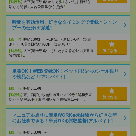
[勤務地]
大宮(埼玉県)駅から徒歩
/
さいたま新都心
駅から徒歩
/
大宮公園駅から徒歩
/
…
時間を有効活用、好きなタイミングで登録＊シャン
プーの仕分け[派遣]
[給 与]
時給1300円 ■日払い・週払いOK！(規定
あり) ■現金日払いもOK（規定あり）
[勤務地]
大宮(埼玉県)駅
/
さいたま新都心駅
/
鉄道博
気になる！
物館駅
/
…
単発OK！WEB登録OK！ペット用品へのシール貼り
や検品など！[アルバイト]
[給 与]
時給1,150円
[勤務地]
東川口駅から無料送迎バス10分
/
浦和美園
気になる！
駅から徒歩20分
/
東浦和駅から自転車15分
/
…
マニュアル通りに簡単WORK◆未経験から好きな時
にお仕事できる！単発OK◎試験監督[アルバイト]
[給 与]
時給1,300円～