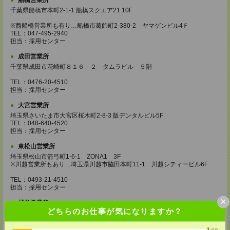
船橋営業所
千葉県船橋市本町2-1-1 船橋スクエア21 10F
※西船橋営業所も有り…船橋市葛飾町2-380-2 ヤマゲンビル4Ｆ
TEL：047-495-2940
担当：採用センター
成田営業所
千葉県成田市花崎町８１６－２ タムラビル ５階
TEL：0476-20-4510
担当：採用センター
大宮営業所
埼玉県さいたま市大宮区桜木町2-8-3 阪デンタルビル5F
TEL：048-640-4520
担当：採用センター
東松山営業所
埼玉県松山市箭弓町1-6-1 ZONA1 3F
※川越営業所もあり…埼玉県川越市脇田本町11-1 川越シティービル6F
TEL：0493-21-4510
担当：採用センター
×
越谷営業所
どちらのお仕事が気になりますか？
埼玉県越谷市南越谷1-16-8 イーストサンビル5 5F
TEL：048-990-4510
担当：採用センター