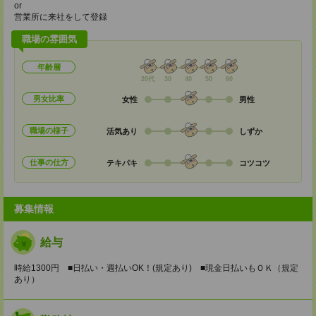
or
営業所に来社をして登録
職場の雰囲気
年齢層
20代
30
40
50
60
男女比率
女性
男性
職場の様子
活気あり
しずか
仕事の仕方
テキパキ
コツコツ
募集情報
給与
時給1300円 ■日払い・週払いOK！(規定あり) ■現金日払いもＯＫ（規定
あり）