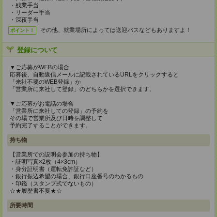
・残業手当
・リーダー手当
・深夜手当
その他、就業場所によっては送迎バスなどもありますよ！
ポイント！
登録について
▼ご応募がWEBの場合
応募後、自動返信メールに記載されているURLをクリックすると
「来社不要のWEB登録」か
「営業所に来社して登録」のどちらかを選択できます。
▼ご応募がお電話の場合
「営業所に来社しての登録」の予約を
その場で営業所及び日時を調整して
予約完了することができます。
持ち物
【営業所での説明会参加の持ち物】
・証明写真×2枚（4×3cm）
・身分証明書（運転免許証など）
・銀行振込希望の場合、銀行口座番号のわかるもの
・印鑑（スタンプ式でないもの）
☆★履歴書不要★☆
所要時間