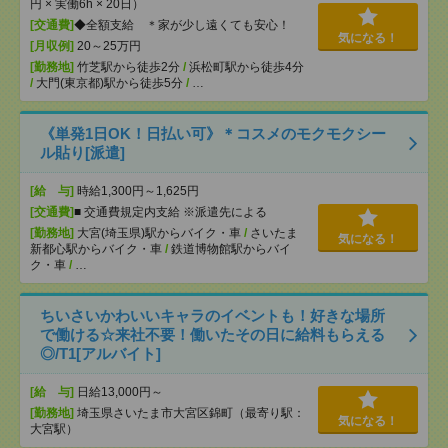
円 × 実働6h × 20日）
[交通費]
◆全額支給 ＊家が少し遠くても安心！
気になる！
[月収例]
20～25万円
[勤務地]
竹芝駅から徒歩2分
/
浜松町駅から徒歩4分
/
大門(東京都)駅から徒歩5分
/
…
《単発1日OK！日払い可》＊コスメのモクモクシー
ル貼り[派遣]
[給 与]
時給1,300円～1,625円
[交通費]
■ 交通費規定内支給 ※派遣先による
[勤務地]
大宮(埼玉県)駅からバイク・車
/
さいたま
気になる！
新都心駅からバイク・車
/
鉄道博物館駅からバイ
ク・車
/
…
ちいさいかわいいキャラのイベントも！好きな場所
で働ける☆来社不要！働いたその日に給料もらえる
◎/T1[アルバイト]
[給 与]
日給13,000円～
[勤務地]
埼玉県さいたま市大宮区錦町（最寄り駅：
気になる！
大宮駅）