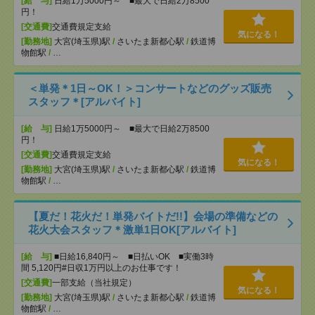
[給 与]
日給1万5000円～ ■最大で日給2万8500
円！
[交通費]
交通費規定支給
気になる！
[勤務地]
大宮(埼玉県)駅
/
さいたま新都心駅
/
鉄道博
物館駅
/
…
＜単発＊1日～OK！＞コンサートなどのグッズ販売
スタッフ＊[アルバイト]
[給 与]
日給1万5000円～ ■最大で日給2万8500
円！
[交通費]
交通費規定支給
気になる！
[勤務地]
大宮(埼玉県)駅
/
さいたま新都心駅
/
鉄道博
物館駅
/
…
【夏だ！花火だ！単発バイトだ!!】会場の準備などの
花火大会スタッフ＊激単1日OK[アルバイト]
[給 与]
■日給16,840円～ ■日払いOK ■実働3時
間 5,120円#日収1万円以上のお仕事です！
[交通費]
一部支給（当社規定）
気になる！
[勤務地]
大宮(埼玉県)駅
/
さいたま新都心駅
/
鉄道博
物館駅
/
…