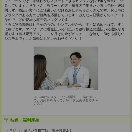
マイワークでは、未経験からスタートできるカンタンなお仕事を豊富にご用
意しています。学生さん・Ｗワークの方・扶養内で働きたい方…年齢・経験
問わず、幅広い方々にご活躍いただけるお仕事もりだくさんです。お仕事に
ブランクのある方のご就業も応援しています！みんな未経験からのスタート
なので、どの現場も雰囲気バツグンです。
さらに物流関係は仕事そのものがシンプルだから、すぐに始められて、すぐ
に稼げます。マイワークは現金払いの日払いと銀行振込の週払いの選択が可
能です（当社規定アリ）！「今月はお金がピンチ！」な時も、助かる嬉しい
システムです。お気軽にお問い合わせください！
20～40代のスタッフが活躍中！一緒に働い
て、お給料を貰って、毎日を充実させるチャ
ンス！
待遇・福利厚生
・日払い・週払い選択可能（当社規定あり）