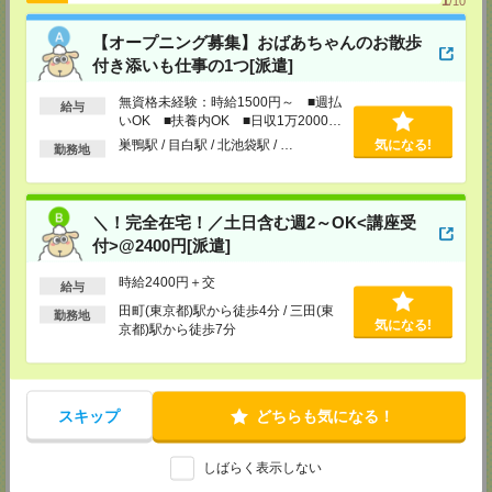
1
/10
錦糸町営業所
【オープニング募集】おばあちゃんのお散歩
東京都墨田区江東橋４－１９－３ 錦糸町ミハマビル 3階
付き添いも仕事の1つ[派遣]
TEL：03-5669-4522
担当：採用センター
無資格未経験：時給1500円～ ■週払
給与
新宿営業所
いOK ■扶養内OK ■日収1万2000円
以上
〒160－0023
巣鴨駅 / 目白駅 / 北池袋駅 / …
気になる!
勤務地
新宿区西新宿1-8-1
新宿ビルディング5Ｆ
TEL：03-6911-4510
担当：採用センター
＼！完全在宅！／土日含む週2～OK<講座受
立川営業所
付>@2400円[派遣]
東京都立川市曙町2-31-15 日住金立川ビル3F
TEL：042-540-7331
時給2400円＋交
給与
担当：採用センター
田町(東京都)駅から徒歩4分 / 三田(東
勤務地
気になる!
池袋営業所
京都)駅から徒歩7分
東京都豊島区南池袋2-27-16 近藤ビル4F
TEL：03-5958-4510
担当：採用センター
スキップ
どちらも気になる！
勝田台営業所
千葉県八千代市勝田台北1-12-1 サイノスビル 3F
しばらく表示しない