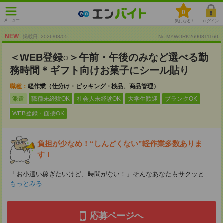
0
メニュー
気になる！
ログイン
NEW
掲載日 :2026
/
08
/
05
No.MYWORK2690811160
＜WEB登録○＞午前・午後のみなど選べる勤
務時間＊ギフト向けお菓子にシール貼り
職種：
軽作業（仕分け・ピッキング・検品、商品管理）
派遣
職種未経験OK
社会人未経験OK
大学生歓迎
ブランクOK
WEB登録・面接OK
負担が少なめ！“しんどくない”軽作業多数ありま
す！
「お小遣い稼ぎたいけど、時間がない！」そんなあなたもサクッと
...
もっとみる
応募ページへ