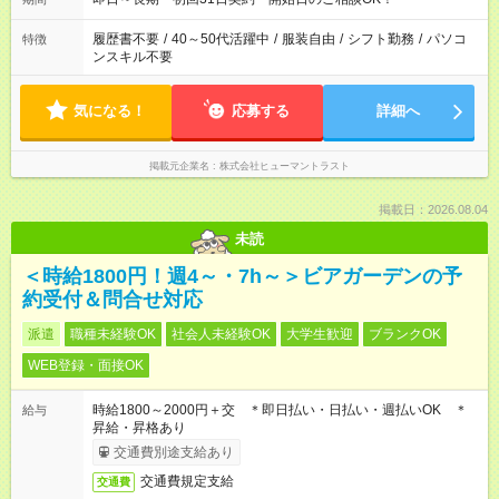
履歴書不要
/
40～50代活躍中
/
服装自由
/
シフト勤務
/
パソコ
特徴
ンスキル不要
気になる！
応募する
詳細へ
掲載元企業名
株式会社ヒューマントラスト
掲載日：2026.08.04
未読
＜時給1800円！週4～・7h～＞ビアガーデンの予
約受付＆問合せ対応
派遣
職種未経験OK
社会人未経験OK
大学生歓迎
ブランクOK
WEB登録・面接OK
時給1800～2000円＋交 ＊即日払い・日払い・週払いOK ＊
給与
昇給・昇格あり
交通費別途支給あり
交通費規定支給
交通費