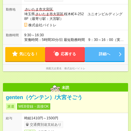
さいたま市大宮区
勤務地
埼玉県
さいたま市大宮区
桜木町4-252 ユニオンビルディング
8F（最寄り駅：大宮駅）
株式会社バイトレ
9:30～16:30
勤務時間
実働時間：5時間30分/日 最短勤務時間 9：30～16：00（実働
5.5時間） 9：30～16：30（実働6時間）、9：30～17：00（実
働6.5時間）など勤務時間選択可 ※週4日～相談可
気になる！
応募する
詳細へ
掲載元企業名
株式会社バイトレ
未読
genten（ゲンテン）/大宮そごう
派遣
WEB登録・面接OK
時給1410円～1500円
給与
交通費別途支給あり