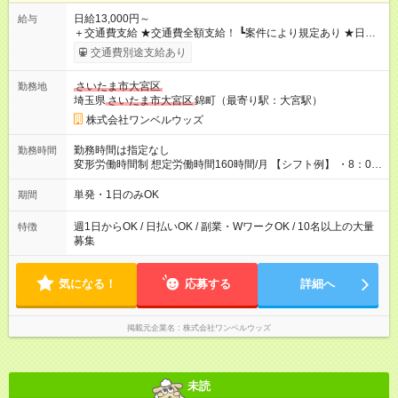
日給13,000円～
給与
＋交通費支給 ★交通費全額支給！ ┗案件により規定あり ★日払
いOK！（規定あり） ┗働いたその日に現金GET♪ お仕事後はコ
交通費別途支給あり
ンビニATMから 日払い分を引き落とせます！ 【試用期間】試
用期間なし
さいたま市大宮区
勤務地
埼玉県
さいたま市大宮区
錦町（最寄り駅：大宮駅）
株式会社ワンベルウッズ
勤務時間は指定なし
勤務時間
変形労働時間制 想定労働時間160時間/月 【シフト例】 ・8：00
～21：00
単発・1日のみOK
期間
週1日からOK / 日払いOK / 副業・WワークOK / 10名以上の大量
特徴
募集
気になる！
応募する
詳細へ
掲載元企業名
株式会社ワンベルウッズ
未読