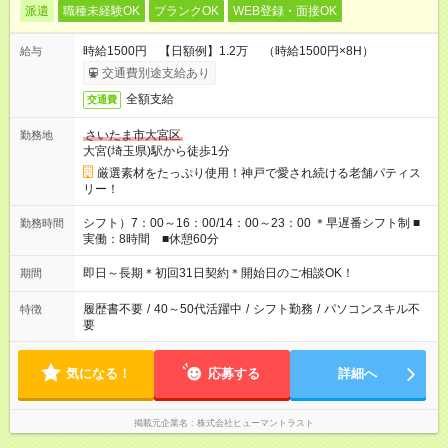
派遣
職種未経験OK
ブランクOK
WEB登録・面接OK
時給1500円 【日額例】1.2万 （時給1500円×8H）
給与
交通費別途支給あり
全額支給
交通費
さいたま市大宮区
勤務地
大宮(埼玉県)駅から徒歩1分
厳選素材をたっぷり使用！神戸で愛され続ける老舗パティス
リー！
シフト）7：00～16：00/14：00～23：00 ＊早遅番シフト制 ■
勤務時間
実働：8時間 ■休憩60分
即日～長期＊初回31日契約＊開始日のご相談OK！
期間
履歴書不要
/
40～50代活躍中
/
シフト勤務
/
パソコンスキル不
特徴
要
気になる！
応募する
詳細へ
掲載元企業名
株式会社ヒューマントラスト