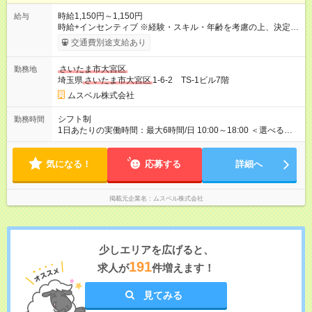
時給1,150円～1,150円
給与
時給+インセンティブ ※経験・スキル・年齢を考慮の上、決定し
ます。 《成果に応じたインセンティブ支給例》 テレアポ未経
交通費別途支給あり
験、入社5ヶ月目の女性パートさんが、時給に加えて、月7万円
のインセンティブを獲得するなど、入社年数に関わりなく成
さいたま市大宮区
勤務地
果・貢献に応じた報酬制度が導入されています。 ※試用期間は3
埼玉県
さいたま市大宮区
1-6-2 TS-1ビル7階
ヶ月で、その間は有期契約です。そのほかの条件に変更はあり
ません。 【試用期間】試用期間あり 試用期間の長さ：2ヶ月
ムスベル株式会社
※ 雇用形態と給与に、本採用時と異なる部分があります。 雇用
形態：中途採用（契約社員） 給与：本採用時と同じです。 ※試
シフト制
勤務時間
用期間は2ヶ月で、その間は有期契約です。そのほかの条件に変
1日あたりの実働時間：最大6時間/日 10:00～18:00 ＜選べるシ
更はありません。 ※月所定労働時間が110時間未満の方は試用期
フト＞ (1)10:00～16:00 (2)10:00～17:00 (3)10:00～18:00 ◎
間3ヶ月になります。
勤務時間は(1)～(3)で選択OK！ ◎勤務日数：週4日～5日勤務
気になる！
（希望シフト制） ◎原則定時退社／残業はほとんどありませ
応募する
詳細へ
ん！
掲載元企業名
ムスベル株式会社
少しエリアを広げると、
191
求人が
件増えます！
見てみる