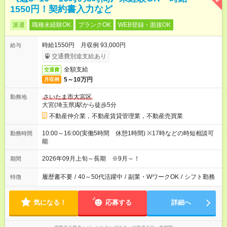
1550円！契約書入力など
派遣
職種未経験OK
ブランクOK
WEB登録・面接OK
時給1550円 月収例 93,000円
給与
交通費別途支給あり
全額支給
交通費
5～10万円
月収例
さいたま市大宮区
勤務地
大宮(埼玉県)駅から徒歩5分
不動産仲介業，不動産賃貸管理業，不動産売買業
10:00～16:00(実働5時間 休憩1時間) ※17時などの時短相談可
勤務時間
能
2026年09月上旬～長期 ※9月～！
期間
履歴書不要
/
40～50代活躍中
/
副業・WワークOK
/
シフト勤務
特徴
気になる！
応募する
詳細へ