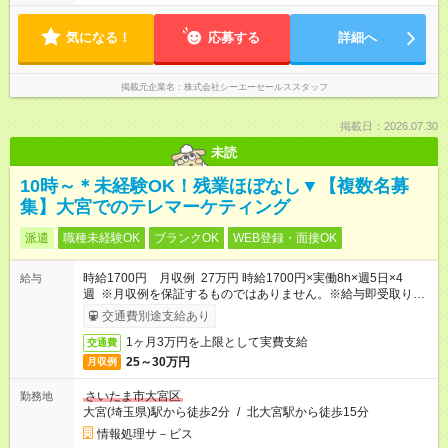
気になる！
応募する
詳細へ
掲載元企業名
株式会社シーエーセールススタッフ
掲載日：2026.07.30
未読
10時～＊未経験OK！残業ほぼなし▼【複数名募
集】大宮でのテレマーケティング
派遣
職種未経験OK
ブランクOK
WEB登録・面接OK
時給1700円 月収例 27万円 時給1700円×実働8h×週5日×4
給与
週 ※月収例を保証するものではありません。※給与即受取りサ
ービス利用可（利用条件有）
交通費別途支給あり
1ヶ月3万円を上限として実費支給
交通費
25～30万円
月収例
さいたま市大宮区
勤務地
大宮(埼玉県)駅から徒歩2分
/
北大宮駅から徒歩15分
情報処理サ－ビス