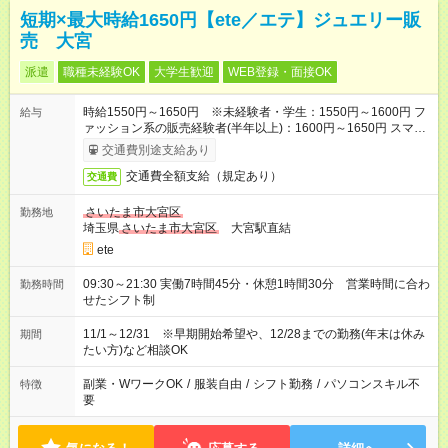
短期×最大時給1650円【ete／エテ】ジュエリー販
売 大宮
派遣
職種未経験OK
大学生歓迎
WEB登録・面接OK
時給1550円～1650円 ※未経験者・学生：1550円～1600円 フ
給与
ァッション系の販売経験者(半年以上)：1600円～1650円 スマホ
で簡単！給料前払いサービスあり
交通費別途支給あり
交通費全額支給（規定あり）
交通費
さいたま市大宮区
勤務地
埼玉県
さいたま市大宮区
大宮駅直結
ete
09:30～21:30 実働7時間45分・休憩1時間30分 営業時間に合わ
勤務時間
せたシフト制
11/1～12/31 ※早期開始希望や、12/28までの勤務(年末は休み
期間
たい方)など相談OK
副業・WワークOK
/
服装自由
/
シフト勤務
/
パソコンスキル不
特徴
要