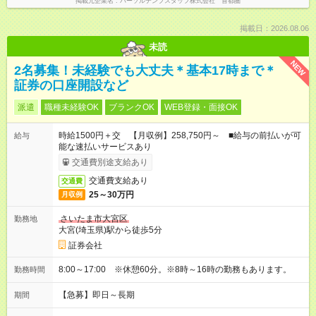
掲載元企業名
パーソルテンプスタッフ株式会社 首都圏
掲載日：2026.08.06
未読
NEW
2名募集！未経験でも大丈夫＊基本17時まで＊
証券の口座開設など
派遣
職種未経験OK
ブランクOK
WEB登録・面接OK
時給1500円＋交 【月収例】258,750円～ ■給与の前払いが可
給与
能な速払いサービスあり
交通費別途支給あり
交通費支給あり
交通費
25～30万円
月収例
さいたま市大宮区
勤務地
大宮(埼玉県)駅から徒歩5分
証券会社
8:00～17:00 ※休憩60分。※8時～16時の勤務もあります。
勤務時間
【急募】即日～長期
期間