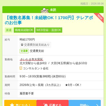
掲載日：2026.08.06
未読
NEW
【複数名募集！未経験OK！1700円】テレアポ
のお仕事
派遣
職種未経験OK
WEB登録・面接OK
時給1700円
給与
交通費別途支給あり
交通費支給
交通費
さいたま市大宮区
勤務地
北大宮駅から徒歩8分
/
大宮(埼玉県)駅から徒歩10分
コンサルタント会社
9:00～18:00(実働:8時間) (休憩60分)
勤務時間
2026/9/上旬～長期（3カ月以上） ★9月～OK！
期間
履歴書不要
特徴
気になる！
応募する
詳細へ