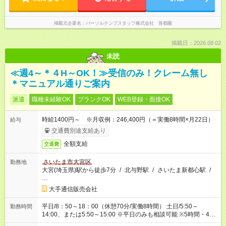
掲載元企業名
パーソルテンプスタッフ株式会社 首都圏
掲載日：2026.08.02
未読
≪週4～＊４H～OK！≫受信のみ！クレーム無し
＊マニュアル通りご案内
派遣
職種未経験OK
ブランクOK
WEB登録・面接OK
時給1400円～ ※月収例：246,400円（＝実働8時間×月22日）
給与
交通費別途支給あり
全額支給
交通費
さいたま市大宮区
勤務地
大宮(埼玉県)駅から徒歩7分
/
北与野駅
/
さいたま新都心駅
/
…
大手通信販売会社
平日/8：50～18：00（休憩70分/実働8時間） 土日/5:50～
勤務時間
14:00、または5:50～15:00 ※平日のみも相談可能 ※5時間・4時
間の時短も可能！お気軽にご相談ください