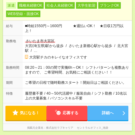
派遣
職種未経験OK
社会人未経験OK
大学生歓迎
ブランクOK
WEB登録・面接OK
■時給1550円～1600円 ★週払いOK！ ★日収1万円以
給与
上！
さいたま市大宮区
勤務地
大宮(埼玉県)駅から徒歩
/
さいたま新都心駅から徒歩
/
北大宮
駅
/
…
大宮駅チカのキレイなオフィスです
08:20～21：00の間で実働6h～OK！ シフトパターンも複数あり
勤務時間
ますので、 ご希望時間、お気軽にご相談ください！！
ご希望の日程で随時勤務スタート！開始日はご相談ください。
期間
履歴書不要
/
40～50代活躍中
/
服装自由
/
シフト勤務
/
10名以
特徴
上の大量募集
/
パソコンスキル不要
気になる！
応募する
詳細へ
掲載元企業名
株式会社ラブキャリア セントラルオフィス_池袋