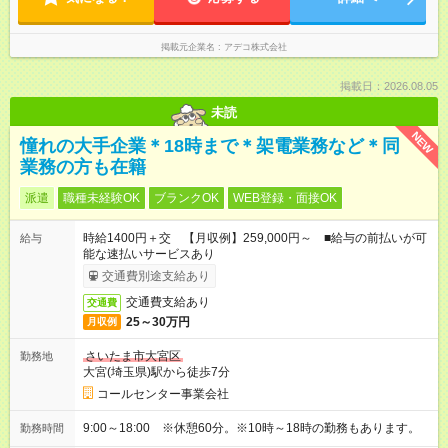
掲載元企業名
アデコ株式会社
掲載日：2026.08.05
未読
NEW
憧れの大手企業＊18時まで＊架電業務など＊同
業務の方も在籍
派遣
職種未経験OK
ブランクOK
WEB登録・面接OK
時給1400円＋交 【月収例】259,000円～ ■給与の前払いが可
給与
能な速払いサービスあり
交通費別途支給あり
交通費支給あり
交通費
25～30万円
月収例
さいたま市大宮区
勤務地
大宮(埼玉県)駅から徒歩7分
コールセンター事業会社
9:00～18:00 ※休憩60分。※10時～18時の勤務もあります。
勤務時間