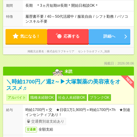
11:00～20:00 etc
長期 ＊3ヵ月短期or長期＊開始日相談OK＊
期間
履歴書不要
/
40～50代活躍中
/
服装自由
/
シフト勤務
/
パソコ
特徴
ンスキル不要
気になる！
応募する
詳細へ
掲載元企業名
株式会社ラブキャリア セントラルオフィス_池袋
掲載日：2026.08.06
未読
NEW
＼時給1700円／週2～▶大塚製薬の美容液をオ
ススメ♬
アルバイト
職種未経験OK
社会人未経験OK
ブランクOK
時給1700円＋交 ★日収1万1,900円＝時給1700円×7h ★別途
給与
インセンティブあり！
交通費別途支給あり
全額支給
交通費