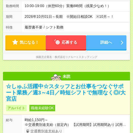
10:00-19:00（休憩60分）実働8時間（残業少なめ！）
勤務時間
2026年10月01日～長期 ※開始日相談OK ※10月～！
期間
履歴書不要
/
シフト勤務
特徴
気になる！
応募する
詳細へ
掲載元企業名
株式会社リクルートスタッフィング
未読
☆しゅふ活躍中☆スタッフとお仕事をつなぐサポ
ート業務／週3～4日／時短シフトで無理なく◎/大
宮店
アルバイト
職種未経験OK
時給1,150円～
給与
※交通費別途支給（規定内） 【試用期間】試用期間あり 試用期
間の長さ：2ヶ月 雇用形態、給与は本採用時と同じです。
交通費別途支給あり