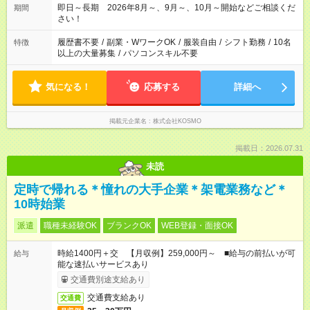
即日～長期 2026年8月～、9月～、10月～開始などご相談くだ
期間
さい！
履歴書不要
/
副業・WワークOK
/
服装自由
/
シフト勤務
/
10名
特徴
以上の大量募集
/
パソコンスキル不要
気になる！
応募する
詳細へ
掲載元企業名
株式会社KOSMO
掲載日：2026.07.31
未読
定時で帰れる＊憧れの大手企業＊架電業務など＊
10時始業
派遣
職種未経験OK
ブランクOK
WEB登録・面接OK
時給1400円＋交 【月収例】259,000円～ ■給与の前払いが可
給与
能な速払いサービスあり
交通費別途支給あり
交通費支給あり
交通費