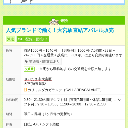
未読
人気ブランドで働く！大宮駅直結アパレル販売
派遣
WEB登録・面接OK
時給1500円～1540円 【月収例】1500円×7.5時間×22日＝
給与
247,500円＋交通費＋残業代 ※スキルにより変動が御座います
交通費別途支給あり
ご自宅から勤務地までの交通費を全額支給します。
交通費
さいたま市大宮区
勤務地
大宮(埼玉県)駅
ガリャルダカガランテ（GALLARDAGALANTE）
9:30～21:30の間でシフト制（実働7.5時間・休憩1.5時間）。シ
勤務時間
フト例：9:30～18:30、11:00～20:00、12:30～21:30
即日～長期（1ヶ月毎の更新制）
期間
日払いOK
/
シフト勤務
特徴