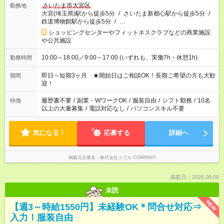
さいたま市大宮区
勤務地
大宮(埼玉県)駅から徒歩5分
/
さいたま新都心駅から徒歩5分
/
鉄道博物館駅から徒歩5分
/
…
ショッピングセンターやフィットネスクラブなどの商業施設
や公共施設
10:00～18:00／9:00～17:00 (いずれも、実働7h・休憩1h)
勤務時間
即日～短期3ヶ月 ★開始日はご相談OK！長期ご希望の方も大歓
期間
迎！
履歴書不要
/
副業・WワークOK
/
服装自由
/
シフト勤務
/
10名
特徴
以上の大量募集
/
電話対応なし
/
パソコンスキル不要
気になる！
応募する
詳細へ
掲載元企業名
株式会社コブル COMPANY
掲載日：2026.08.06
未読
NEW
【週3～時給1550円】未経験OK＊問合せ対応⇒
入力！服装自由