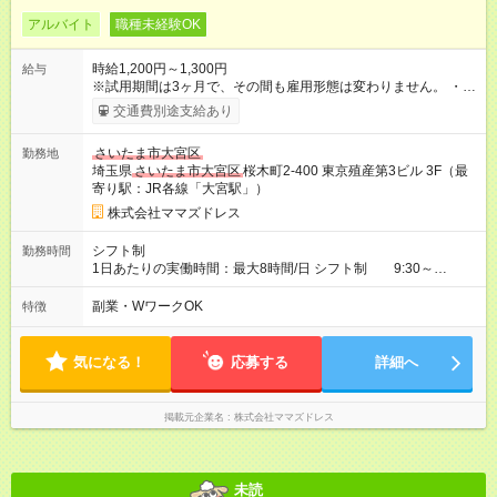
アルバイト
職種未経験OK
時給1,200円～1,300円
給与
※試用期間は3ヶ月で、その間も雇用形態は変わりません。 ・交
通費支給（上限15,000円/月） 【試用期間】試用期間あり 試用期
交通費別途支給あり
間の長さ：3ヶ月 雇用形態、給与は本採用時と同じです。
さいたま市大宮区
勤務地
埼玉県
さいたま市大宮区
桜木町2-400 東京殖産第3ビル 3F（最
寄り駅：JR各線「大宮駅」）
株式会社ママズドレス
シフト制
勤務時間
1日あたりの実働時間：最大8時間/日 シフト制 9:30～
18:00（休憩1時間） 週4以上出勤可能な方優遇。 シフト例 ・
09:30～17:00 ・13:00～18:00 *他応相談
副業・WワークOK
特徴
気になる！
応募する
詳細へ
掲載元企業名
株式会社ママズドレス
未読