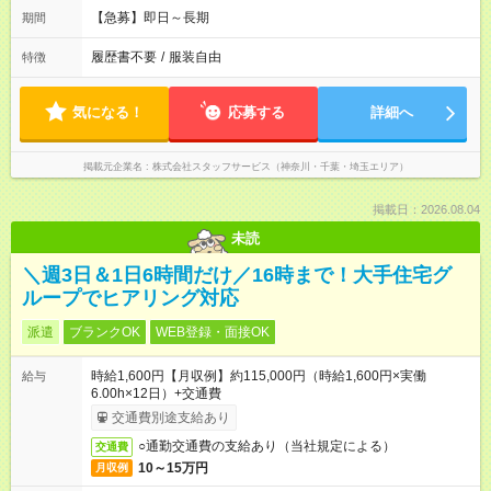
【急募】即日～長期
期間
履歴書不要
/
服装自由
特徴
気になる！
応募する
詳細へ
掲載元企業名
株式会社スタッフサービス（神奈川・千葉・埼玉エリア）
掲載日：2026.08.04
未読
＼週3日＆1日6時間だけ／16時まで！大手住宅グ
ループでヒアリング対応
派遣
ブランクOK
WEB登録・面接OK
時給1,600円【月収例】約115,000円（時給1,600円×実働
給与
6.00h×12日）+交通費
交通費別途支給あり
○通勤交通費の支給あり（当社規定による）
交通費
10～15万円
月収例