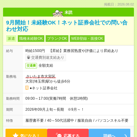
掲載日：2026.08.02
未読
9月開始！未経験OK！ネット証券会社での問い合
わせ対応
派遣
職種未経験OK
ブランクOK
WEB登録・面接OK
時給1500円 【昇給】業務習熟度や評価により昇給あり
給与
交通費別途支給あり
全額支給
交通費
さいたま市大宮区
勤務地
大宮(埼玉県)駅から徒歩6分
●ネット証券会社
09:00～17:00(実働7時間 休憩1時間)
勤務時間
2026年09月上旬～長期 ※9月～！
期間
履歴書不要
/
40～50代活躍中
/
服装自由
/
パソコンスキル不要
特徴
気になる！
応募する
詳細へ