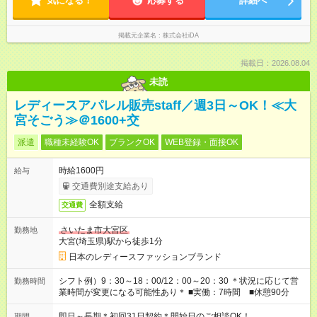
気になる！
応募する
詳細へ
掲載元企業名
株式会社iDA
掲載日：2026.08.04
未読
レディースアパレル販売staff／週3日～OK！≪大
宮そごう≫＠1600+交
派遣
職種未経験OK
ブランクOK
WEB登録・面接OK
時給1600円
給与
交通費別途支給あり
全額支給
交通費
さいたま市大宮区
勤務地
大宮(埼玉県)駅から徒歩1分
日本のレディースファッションブランド
シフト例）9：30～18：00/12：00～20：30 ＊状況に応じて営
勤務時間
業時間が変更になる可能性あり＊ ■実働：7時間 ■休憩90分
即日～長期＊初回31日契約＊開始日のご相談OK！
期間