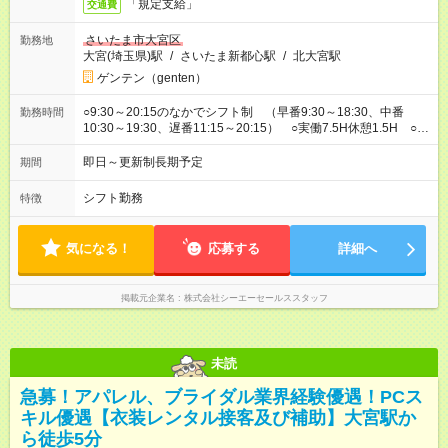
「規定支給」
交通費
さいたま市大宮区
勤務地
大宮(埼玉県)駅
/
さいたま新都心駅
/
北大宮駅
ゲンテン（genten）
○9:30～20:15のなかでシフト制 （早番9:30～18:30、中番
勤務時間
10:30～19:30、遅番11:15～20:15） ○実働7.5H休憩1.5H ○営
業時間10：00～20：00
即日～更新制長期予定
期間
シフト勤務
特徴
気になる！
応募する
詳細へ
掲載元企業名
株式会社シーエーセールススタッフ
未読
急募！アパレル、ブライダル業界経験優遇！PCス
キル優遇【衣装レンタル接客及び補助】大宮駅か
ら徒歩5分