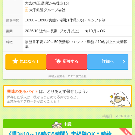
大宮(埼玉県)駅から徒歩1分
大手鉄道グループ会社
10:00～18:00(実働:7時間) (休憩60分) ※シフト制
勤務時間
2026/10/上旬～長期（3カ月以上） ★10月～OK！
期間
履歴書不要
/
40～50代活躍中
/
シフト勤務
/
10名以上の大量募
特徴
集
気になる！
応募する
詳細へ
掲載元企業名
アデコ株式会社
興味のあるバイト
は、とりあえず保存しよう♪
保存した求人は、後からまとめて応募できるよ。
企業からアプローチが届くことも！
掲載日：2026.08.07
未読
NEW
《週3×10～16時の5時間》未経験OK＊時給