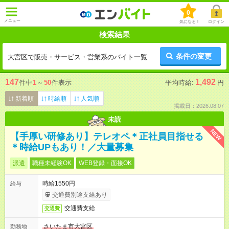
0
メニュー
気になる！
ログイン
検索結果
条件の変更
大宮区で販売・サービス・営業系のバイト一覧
147
1,492
件中
1
～
50
件表示
平均時給:
円
新着順
時給順
人気順
掲載日：2026.08.07
未読
NEW
【手厚い研修あり】テレオペ＊正社員目指せる
＊時給UPもあり！／大量募集
派遣
職種未経験OK
WEB登録・面接OK
時給1550円
給与
交通費別途支給あり
交通費支給
交通費
さいたま市大宮区
勤務地