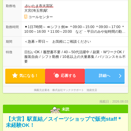
さいたま市大宮区
勤務地
大宮(埼玉県)駅
コールセンター
▼1日7時間～ ≪シフト例≫ ＊09:00～15:00 ＊09:00～17:00 ＊
勤務時間
10:00～16:00 ＊11:00～20:00 など ・平日のみや短時間の勤務
もOK！ ・働き方はお気軽にご相談下さい
＜急募＞即日～ お気軽にご相談ください
期間
日払いOK
/
履歴書不要
/
40～50代活躍中
/
副業・WワークOK
/
特徴
服装自由
/
シフト勤務
/
10名以上の大量募集
/
パソコンスキル不
要
気になる！
応募する
詳細へ
掲載元企業名
株式会社マックスサポート 池袋支店
掲載日：2026.08.03
未読
【大宮】駅直結／スイーツショップで販売staff＊
未経験OK！