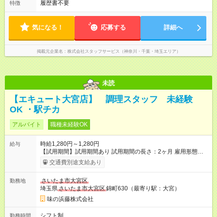
履歴書不要
特徴
気になる！
応募する
詳細へ
掲載元企業名
株式会社スタッフサービス（神奈川・千葉・埼玉エリア）
未読
【エキュート大宮店】 調理スタッフ 未経験
OK ・駅チカ
アルバイト
職種未経験OK
時給1,280円～1,280円
給与
【試用期間】試用期間あり 試用期間の長さ：2ヶ月 雇用形態、
給与は本採用時と同じです。
交通費別途支給あり
さいたま市大宮区
勤務地
埼玉県
さいたま市大宮区
錦町630（最寄り駅：大宮）
味の浜藤株式会社
シフト制
勤務時間