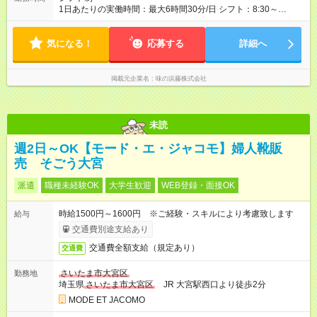
1日あたりの実働時間：最大6時間30分/日 シフト：8:30～
16:00（休憩60分） ・ 週3～5日勤務（要相談）
気になる！
応募する
詳細へ
掲載元企業名
味の浜藤株式会社
未読
週2日～OK【モード・エ・ジャコモ】婦人靴販
売 そごう大宮
派遣
職種未経験OK
大学生歓迎
WEB登録・面接OK
時給1500円～1600円 ※ご経験・スキルにより考慮致します
給与
交通費別途支給あり
交通費全額支給（規定あり）
交通費
さいたま市大宮区
勤務地
埼玉県
さいたま市大宮区
JR 大宮駅西口より徒歩2分
MODE ET JACOMO