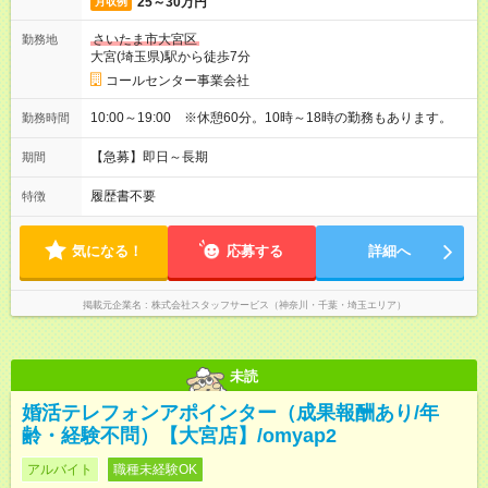
25～30万円
月収例
さいたま市大宮区
勤務地
大宮(埼玉県)駅から徒歩7分
コールセンター事業会社
10:00～19:00 ※休憩60分。10時～18時の勤務もあります。
勤務時間
【急募】即日～長期
期間
履歴書不要
特徴
気になる！
応募する
詳細へ
掲載元企業名
株式会社スタッフサービス（神奈川・千葉・埼玉エリア）
未読
婚活テレフォンアポインター（成果報酬あり/年
齢・経験不問）【大宮店】/omyap2
アルバイト
職種未経験OK