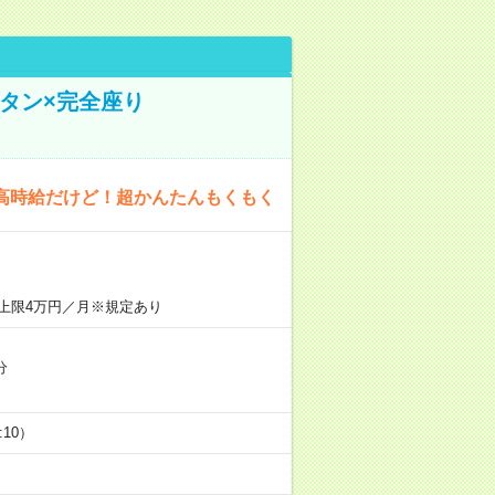
タン×完全座り
高時給だけど！超かんたんもくもく
上限4万円／月※規定あり
分
5:10）