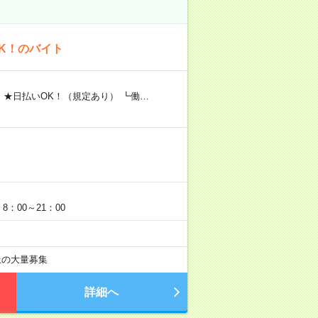
K！のバイト
 ★日払いOK！（規定あり） ┗働…
：00～21：00
以上の大量募集
詳細へ