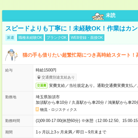
未読
スピードよりも丁寧に！未経験OK！作業はカン
派遣
職種未経験OK
ブランクOK
WEB登録・面接OK
猫の手も借りたい超繁忙期につき高時給スタート！
時給1500円
給与
交通費別途支給あり
実費支給／当社規定あり。通勤交通費実費支払／
交通費
埼玉県加須市
勤務地
加須駅から車10分
/
久喜駅から車20分
/
鴻巣駅から車20
物流・ロジスティクス
(1)09:00-17:00(休憩60分) ※休憩（12:00-12:50、15:00-1
勤務時間
1ヶ月以上3ヶ月未満／即日～9月末まで
期間