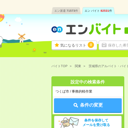
エン派遣
71573
件
エン バイト
82531
件
0
気になるリスト
保存した希
バイトTOP
関東
茨城県のアルバイト・バイ
設定中の検索条件
つくば市 / 事務的軽作業
条件の変更
条件を保存して
メールを受け取る