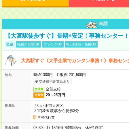
未読
【大宮駅徒歩すぐ】長期×安定！事務センター
派遣
職種未経験OK
ブランクOK
WEB登録・面接OK
大宮駅すぐ《大手企業でカンタン事務！》事務セン
時給1300円 月収例 201,500円
給与
交通費別途支給あり
全額支給
交通費
20～25万円
月収例
さいたま市大宮区
勤務地
大宮(埼玉県)駅から徒歩3分
事務代行業
08:30～17:15(実働7時間45分 休憩1時間)
勤務時間