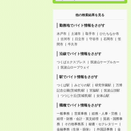
他の検索結果を見る
勤務地でバイト情報をさがす
水戸市
土浦市
取手市
ひたちなか市
古河市
日立市
守谷市
石岡市
笠
間市
牛久市
沿線でバイト情報をさがす
つくばエクスプレス
筑波山ケーブルカー
筑波山ロープウェイ
駅でバイト情報をさがす
つくば駅
みどりの駅
研究学園駅
万博
記念公園(茨城県)駅
宮脇駅
筑波山頂駅
つつじケ丘(茨城県)駅
女体山駅
職種でバイト情報をさがす
一般事務
営業事務
総務・人事・労務
経理・財務・会計・英文経理
貿易・国際事
務
その他事務系
秘書・セクレタリー
金融事務（生保・損保）
外国語事務
金