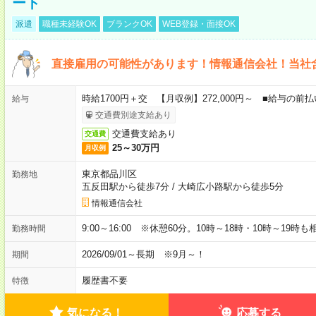
ート
派遣
職種未経験OK
ブランクOK
WEB登録・面接OK
直接雇用の可能性があります！情報通信会社！当社
時給1700円＋交 【月収例】272,000円～ ■給与の
給与
交通費別途支給あり
交通費支給あり
交通費
25～30万円
月収例
東京都品川区
勤務地
五反田駅から徒歩7分
/
大崎広小路駅から徒歩5分
情報通信会社
9:00～16:00 ※休憩60分。10時～18時・10時～19時
勤務時間
2026/09/01～長期 ※9月～！
期間
履歴書不要
特徴
気になる！
応募する