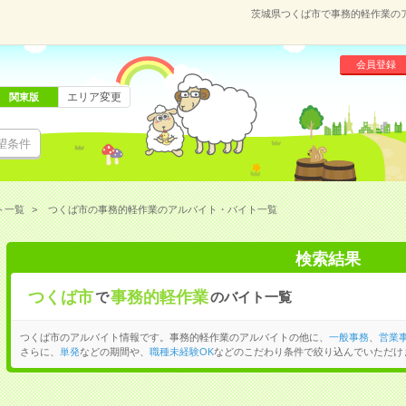
茨城県つくば市で事務的軽作業の
会員登録
エリア変更
関東版
望条件
ト一覧
つくば市の事務的軽作業のアルバイト・バイト一覧
検索結果
つくば市
事務的軽作業
で
のバイト一覧
つくば市のアルバイト情報です。事務的軽作業のアルバイトの他に、
一般事務
、
営業
さらに、
単発
などの期間や、
職種未経験OK
などのこだわり条件で絞り込んでいただけ