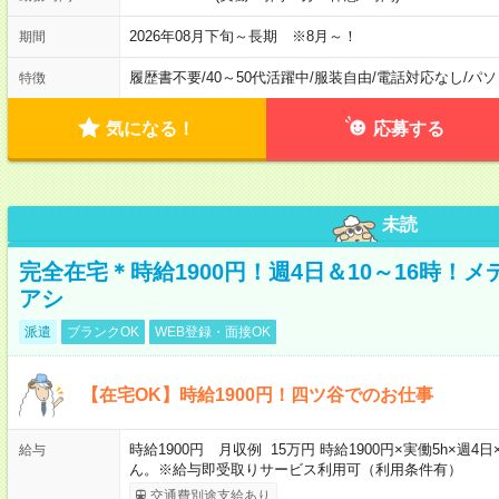
2026年08月下旬～長期 ※8月～！
期間
履歴書不要
/
40～50代活躍中
/
服装自由
/
電話対応なし
/
パソ
特徴
気になる！
応募する
未読
完全在宅＊時給1900円！週4日＆10～16時！
アシ
派遣
ブランクOK
WEB登録・面接OK
【在宅OK】時給1900円！四ツ谷でのお仕事
時給1900円 月収例 15万円 時給1900円×実働5h×
給与
ん。※給与即受取りサービス利用可（利用条件有）
交通費別途支給あり