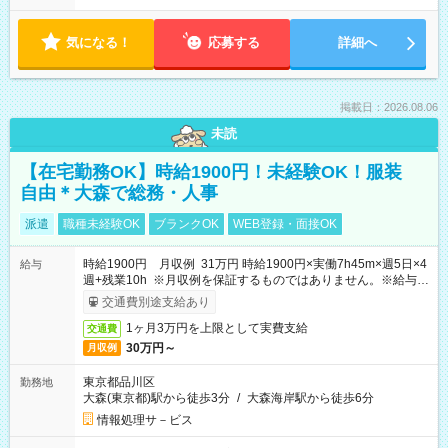
気になる！
応募する
詳細へ
掲載日：2026.08.06
未読
【在宅勤務OK】時給1900円！未経験OK！服装
自由＊大森で総務・人事
派遣
職種未経験OK
ブランクOK
WEB登録・面接OK
時給1900円 月収例 31万円 時給1900円×実働7h45m×週5日×4
給与
週+残業10h ※月収例を保証するものではありません。※給与即
受取りサービス利用可（利用条件有）
交通費別途支給あり
1ヶ月3万円を上限として実費支給
交通費
30万円～
月収例
東京都品川区
勤務地
大森(東京都)駅から徒歩3分
/
大森海岸駅から徒歩6分
情報処理サ－ビス