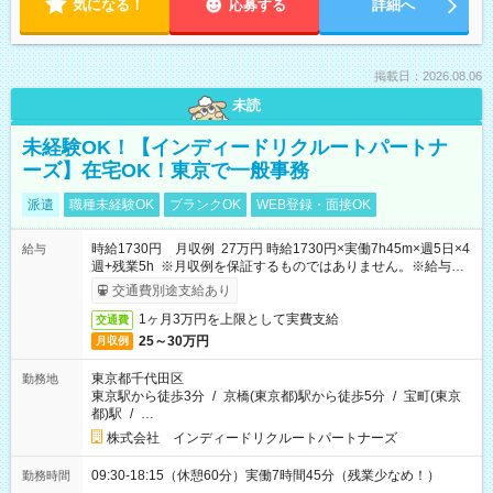
気になる！
応募する
詳細へ
掲載日：2026.08.06
未読
未経験OK！【インディードリクルートパートナ
ーズ】在宅OK！東京で一般事務
派遣
職種未経験OK
ブランクOK
WEB登録・面接OK
時給1730円 月収例 27万円 時給1730円×実働7h45m×週5日×4
給与
週+残業5h ※月収例を保証するものではありません。※給与即
受取りサービス利用可（利用条件有）
交通費別途支給あり
1ヶ月3万円を上限として実費支給
交通費
25～30万円
月収例
東京都千代田区
勤務地
東京駅から徒歩3分
/
京橋(東京都)駅から徒歩5分
/
宝町(東京
都)駅
/
…
株式会社 インディードリクルートパートナーズ
09:30-18:15（休憩60分）実働7時間45分（残業少なめ！）
勤務時間