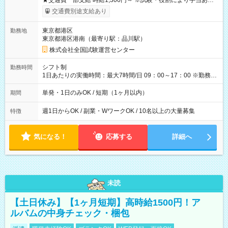
★交通費一部支給 時給1,300円～ ※試験・役割により手当あり
※勤務回数により昇給あり 【即給（前払い）オプションあ
交通費別途支給あり
り！】 希望される場合、勤務から1週間ほどで給与の一部を受け
取れます。 ※手数料418円がかかります。 【過去試験日の収入
東京都港区
勤務地
例】 ・河合塾模擬試験 8:30～17:30（休憩1時間） 時給1,300円
東京都港区港南（最寄り駅：品川駅）
×8時間＝日収10,400円＋交通費 ※当日の役割により時給＋100
円の場合あり ・国家試験 7:00～13:30（休憩なし） 時給1,300
株式会社全国試験運営センター
円（役割手当＋100円）×6時間＝日収8,400円＋交通費 【試用期
間】試用期間なし
シフト制
勤務時間
1日あたりの実働時間：最大7時間/日 09：00～17：00 ※勤務時
間は 試験により異なります。
単発・1日のみOK / 短期（1ヶ月以内）
期間
週1日からOK / 副業・WワークOK / 10名以上の大量募集
特徴
気になる！
応募する
詳細へ
未読
【土日休み】【1ヶ月短期】高時給1500円！ア
ルバムの中身チェック・梱包