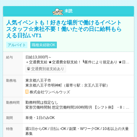
未読
人気イベントも！好きな場所で働けるイベント
スタッフ☆来社不要！働いたその日に給料もら
える日払い/T1
アルバイト
職種未経験OK
日給13,000円～
給与
＋交通費支給 ★交通費全額支給！ ┗案件により規定あり ★日払
いOK！（規定あり） ┗働いたその日に現金GET♪ お仕事後はコ
交通費別途支給あり
ンビニATMから 日払い分を引き落とせます！ 【試用期間】試
用期間なし
東京都八王子市
勤務地
東京都八王子市明神町（最寄り駅：京王八王子駅）
株式会社ワンベルウッズ
勤務時間は指定なし
勤務時間
変形労働時間制 想定労働時間160時間/月 【シフト例】 ・8：00
～21：00
単発・1日のみOK
期間
週1日からOK / 日払いOK / 副業・WワークOK / 10名以上の大量
特徴
募集