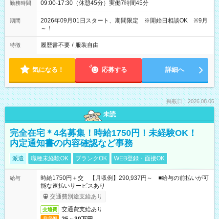
09:00-17:30（休憩45分）実働7時間45分
勤務時間
2026年09月01日スタート、期間限定 ※開始日相談OK ※9月
期間
～！
履歴書不要
/
服装自由
特徴
気になる！
応募する
詳細へ
掲載日：2026.08.06
未読
完全在宅＊4名募集！時給1750円！未経験OK！
内定通知書の内容確認など事務
派遣
職種未経験OK
ブランクOK
WEB登録・面接OK
時給1750円＋交 【月収例】290,937円～ ■給与の前払いが可
給与
能な速払いサービスあり
交通費別途支給あり
交通費支給あり
交通費
月収例