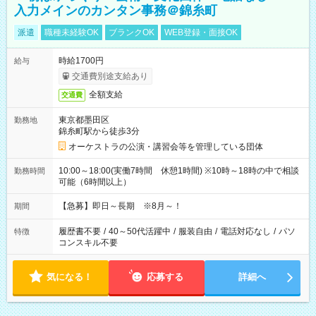
入力メインのカンタン事務＠錦糸町
派遣
職種未経験OK
ブランクOK
WEB登録・面接OK
時給1700円
給与
交通費別途支給あり
全額支給
交通費
東京都墨田区
勤務地
錦糸町駅から徒歩3分
オーケストラの公演・講習会等を管理している団体
10:00～18:00(実働7時間 休憩1時間) ※10時～18時の中で相談
勤務時間
可能（6時間以上）
【急募】即日～長期 ※8月～！
期間
履歴書不要
/
40～50代活躍中
/
服装自由
/
電話対応なし
/
パソ
特徴
コンスキル不要
気になる！
応募する
詳細へ