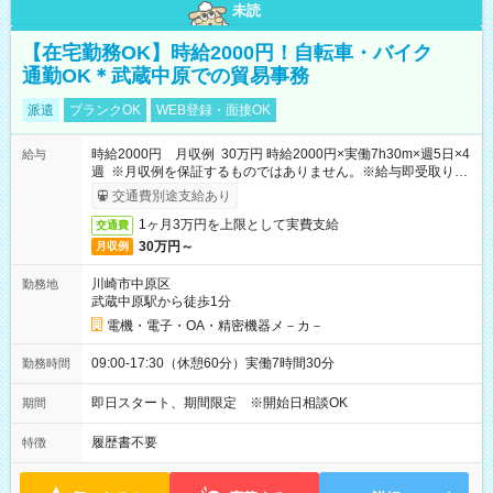
未読
【在宅勤務OK】時給2000円！自転車・バイク
通勤OK＊武蔵中原での貿易事務
派遣
ブランクOK
WEB登録・面接OK
時給2000円 月収例 30万円 時給2000円×実働7h30m×週5日×4
給与
週 ※月収例を保証するものではありません。※給与即受取りサ
ービス利用可（利用条件有）
交通費別途支給あり
1ヶ月3万円を上限として実費支給
交通費
30万円～
月収例
川崎市中原区
勤務地
武蔵中原駅から徒歩1分
電機・電子・OA・精密機器メ－カ－
09:00-17:30（休憩60分）実働7時間30分
勤務時間
即日スタート、期間限定 ※開始日相談OK
期間
履歴書不要
特徴