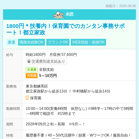
掲載日：2026.08.06
未読
1800円＊扶養内！保育園でのカンタン事務サポ
ート！都立家政
派遣
職種未経験OK
ブランクOK
WEB登録・面接OK
時給1800円 月収例 57,600円
給与
交通費別途支給あり
全額支給
交通費
5～10万円
月収例
東京都練馬区
勤務地
都立家政駅から徒歩13分
/
中村橋駅から徒歩14分
保育園
10:00～14:00(実働4時間 休憩なし) ※9時半～17時の中で3時間
勤務時間
～4時間で相談可 #15時まで
2026年09月上旬～長期 ※9月～！
期間
履歴書不要
/
40～50代活躍中
/
副業・WワークOK
/
服装自由
/
特徴