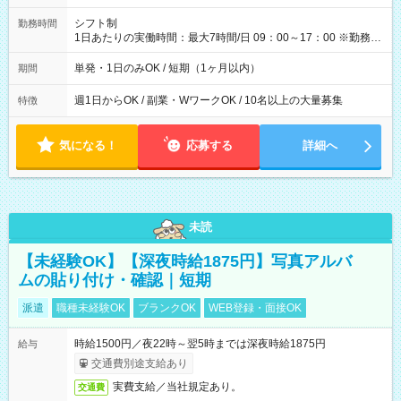
円（役割手当＋100円）×6時間＝日収8,400円＋交通費 【試用期
間】試用期間なし
シフト制
勤務時間
1日あたりの実働時間：最大7時間/日 09：00～17：00 ※勤務時
間は 試験により異なります。
単発・1日のみOK / 短期（1ヶ月以内）
期間
週1日からOK / 副業・WワークOK / 10名以上の大量募集
特徴
気になる！
応募する
詳細へ
未読
【未経験OK】【深夜時給1875円】写真アルバ
ムの貼り付け・確認｜短期
派遣
職種未経験OK
ブランクOK
WEB登録・面接OK
時給1500円／夜22時～翌5時までは深夜時給1875円
給与
交通費別途支給あり
実費支給／当社規定あり。
交通費