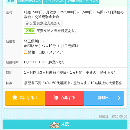
派遣
職種未経験OK
ブランクOK
WEB登録・面接OK
時給1500円／月収例：252,000円＝1,500円×8時間×21日勤務の
給与
場合＋交通費別途支給
交通費別途支給あり
実費支給／当社規定あり。
交通費
埼玉県川口市
勤務地
赤羽駅からバス10分
/
川口元郷駅
情報・出版・メディア
(1)09:00-18:00(休憩60分)
勤務時間
1ヶ月以上3ヶ月未満／即日～1ヵ月間（更新の可能性あり）
期間
履歴書不要
/
40～50代活躍中
/
服装自由
/
10名以上の大量募集
特徴
気になる！
応募する
詳細へ
掲載日：2026.08.06
未読