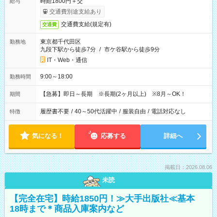
時給1800円＋交
給与
交通費別途支給あり
交通費支給(規定有)
交通費
東京都千代田区
勤務地
九段下駅から徒歩7分
/
市ケ谷駅から徒歩9分
IT・Web・通信
9:00～18:00
勤務時間
【急募】即日～長期 ※長期(2ヶ月以上) ※8月～OK！
期間
履歴書不要
/
40～50代活躍中
/
服装自由
/
電話対応なし
特徴
気になる！
応募する
詳細へ
掲載日：2026.08.06
未読
【完全在宅】時給1850円！≫大手出版社≪基本
18時まで＊商品入庫案内など