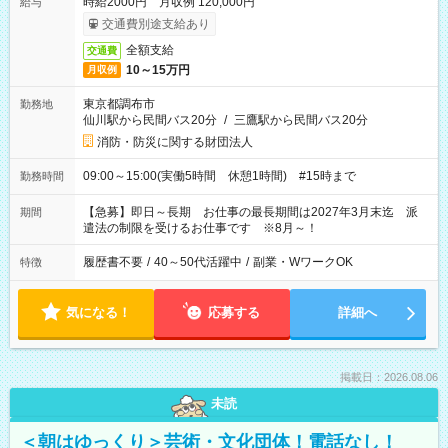
時給2000円 月収例 120,000円
給与
交通費別途支給あり
全額支給
交通費
10～15万円
月収例
東京都調布市
勤務地
仙川駅から民間バス20分
/
三鷹駅から民間バス20分
消防・防災に関する財団法人
09:00～15:00(実働5時間 休憩1時間) #15時まで
勤務時間
【急募】即日～長期 お仕事の最長期間は2027年3月末迄 派
期間
遣法の制限を受けるお仕事です ※8月～！
履歴書不要
/
40～50代活躍中
/
副業・WワークOK
特徴
気になる！
応募する
詳細へ
掲載日：2026.08.06
未読
＜朝はゆっくり＞芸術・文化団体！電話なし！