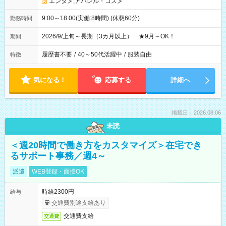
エンタメ;アパレル・コスメ
9:00～18:00(実働:8時間) (休憩60分)
勤務時間
2026/9/上旬～長期（3カ月以上） ★9月～OK！
期間
履歴書不要
/
40～50代活躍中
/
服装自由
特徴
気になる！
応募する
詳細へ
掲載日：2026.08.06
未読
＜週20時間で働き方をカスタマイズ＞在宅でき
るサポート事務／週4～
派遣
WEB登録・面接OK
時給2300円
給与
交通費別途支給あり
交通費支給
交通費