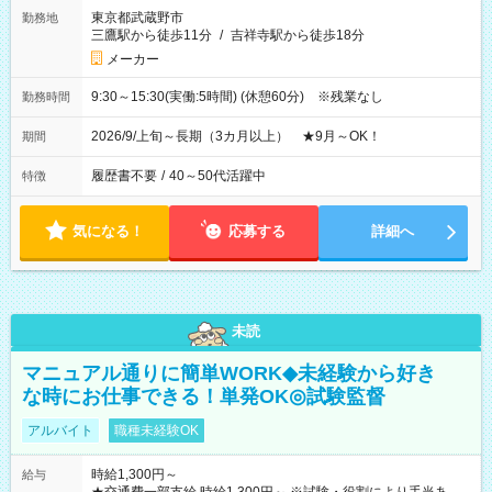
東京都武蔵野市
勤務地
三鷹駅から徒歩11分
/
吉祥寺駅から徒歩18分
メーカー
9:30～15:30(実働:5時間) (休憩60分) ※残業なし
勤務時間
2026/9/上旬～長期（3カ月以上） ★9月～OK！
期間
履歴書不要
/
40～50代活躍中
特徴
気になる！
応募する
詳細へ
未読
マニュアル通りに簡単WORK◆未経験から好き
な時にお仕事できる！単発OK◎試験監督
アルバイト
職種未経験OK
時給1,300円～
給与