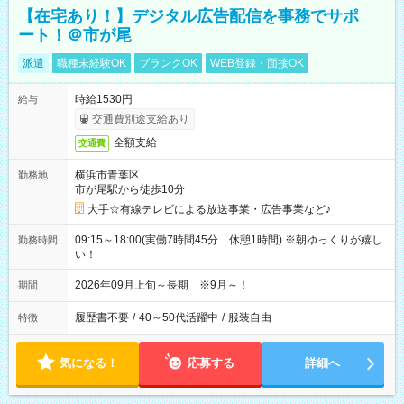
【在宅あり！】デジタル広告配信を事務でサポ
ート！＠市が尾
派遣
職種未経験OK
ブランクOK
WEB登録・面接OK
時給1530円
給与
交通費別途支給あり
全額支給
交通費
横浜市青葉区
勤務地
市が尾駅から徒歩10分
大手☆有線テレビによる放送事業・広告事業など♪
09:15～18:00(実働7時間45分 休憩1時間) ※朝ゆっくりが嬉し
勤務時間
い！
2026年09月上旬～長期 ※9月～！
期間
履歴書不要
/
40～50代活躍中
/
服装自由
特徴
気になる！
応募する
詳細へ