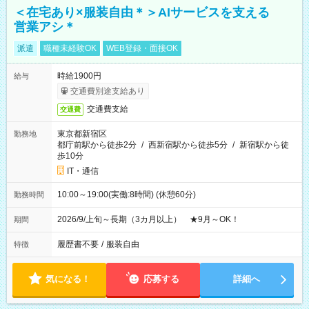
＜在宅あり×服装自由＊＞AIサービスを支える
営業アシ＊
派遣
職種未経験OK
WEB登録・面接OK
時給1900円
給与
交通費別途支給あり
交通費支給
交通費
東京都新宿区
勤務地
都庁前駅から徒歩2分
/
西新宿駅から徒歩5分
/
新宿駅から徒
歩10分
IT・通信
10:00～19:00(実働:8時間) (休憩60分)
勤務時間
2026/9/上旬～長期（3カ月以上） ★9月～OK！
期間
履歴書不要
/
服装自由
特徴
気になる！
応募する
詳細へ