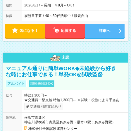
2026/8/17～長期 ※8月～OK！
期間
履歴書不要
/
40～50代活躍中
/
服装自由
特徴
気になる！
応募する
詳細へ
未読
マニュアル通りに簡単WORK◆未経験から好き
な時にお仕事できる！単発OK◎試験監督
アルバイト
職種未経験OK
時給1,300円～
給与
★交通費一部支給 時給1,300円～ ※試験・役割により手当あり
※勤務回数により昇給あり 【即給（前払い）オプションあ
交通費別途支給あり
り！】 希望される場合、勤務から1週間ほどで給与の一部を受け
取れます。 ※手数料418円がかかります。 【過去試験日の収入
横浜市青葉区
勤務地
例】 ・河合塾模擬試験 8:30～17:30（休憩1時間） 時給1,300円
神奈川県横浜市青葉区あざみ野（最寄り駅：あざみ野駅）
×8時間＝日収10,400円＋交通費 ※当日の役割により時給＋100
円の場合あり ・国家試験 7:00～13:30（休憩なし） 時給1,300
株式会社全国試験運営センター