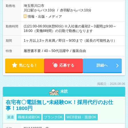
埼玉県川口市
勤務地
川口駅からバス10分
/
赤羽駅からバス10分
情報・出版・メディア
(1)21:00-06:00(休憩60分) ※入社後の最初2～3週間は9:00～
勤務時間
18:00（実働8時間）の日勤で勤務になります
1ヶ月以上3ヶ月未満／即日～9/30まで（延長の可能性あり）
期間
履歴書不要
/
40～50代活躍中
/
服装自由
特徴
気になる！
応募する
詳細へ
掲載日：2026.08.06
未読
在宅有〇電話無し*未経験OK！採用代行のお仕
事！1800円
派遣
職種未経験OK
ブランクOK
WEB登録・面接OK