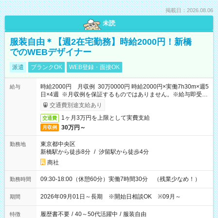
掲載日：2026.08.06
未読
服装自由＊【週2在宅勤務】時給2000円！新橋
でのWEBデザイナー
派遣
ブランクOK
WEB登録・面接OK
時給2000円 月収例 30万0000円 時給2000円×実働7h30m×週5
給与
日×4週 ※月収例を保証するものではありません。※給与即受取
りサービス利用可（利用条件有）
交通費別途支給あり
1ヶ月3万円を上限として実費支給
交通費
30万円～
月収例
東京都中央区
勤務地
新橋駅から徒歩8分
/
汐留駅から徒歩4分
商社
09:30-18:00（休憩60分）実働7時間30分 （残業少なめ！）
勤務時間
2026年09月01日～長期 ※開始日相談OK ※09月～
期間
履歴書不要
/
40～50代活躍中
/
服装自由
特徴