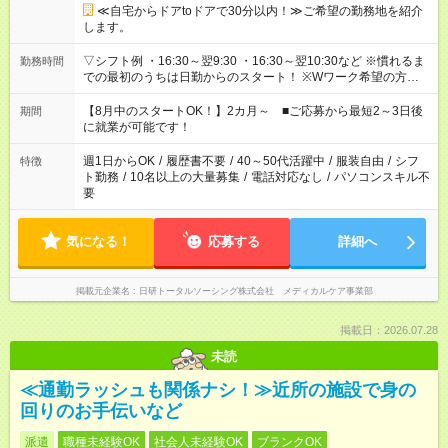
≪自宅からドアtoドアで30分以内！≫ご希望の勤務地を紹介
します。
▽シフト例 ・16:30～翌9:30 ・16:30～翌10:30など ※慣れるま
勤務時間
での最初のうちは日勤からのスタート！ ※Wワーク希望の方へ
複数就業の場合は、合計40時間以内。
【8月中のスタートOK！】2カ月～ ■ご応募から最短2～3日後
期間
に就業が可能です！
週1日からOK
/
履歴書不要
/
40～50代活躍中
/
服装自由
/
シフ
特徴
ト勤務
/
10名以上の大量募集
/
電話対応なし
/
パソコンスキル不
要
気になる！
応募する
詳細へ
掲載元企業名
日研トータルソーシング株式会社 メディカルケア事業部
掲載日：2026.07.28
未読
≪通勤ラッシュも関係ナシ！≫近所の施設で身の
回りのお手伝いなど
派遣
職種未経験OK
社会人未経験OK
ブランクOK