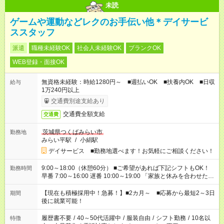
未読
ゲームや運動などレクのお手伝い他＊デイサービ
ススタッフ
派遣
職種未経験OK
社会人未経験OK
ブランクOK
WEB登録・面接OK
無資格未経験：時給1280円～ ■週払いOK ■扶養内OK ■日収
給与
1万240円以上
交通費別途支給あり
交通費全額支給
交通費
茨城県つくばみらい市
勤務地
みらい平駅
/
小絹駅
デイサービス ■勤務地選べます！お気軽にご相談ください！
9:00～18:00（休憩60分） ■ご希望があれば下記シフトもOK！
勤務時間
早番 7:00～16:00 遅番 10:00～19:00 「家族と休みを合わせた
い」 「余裕を持って夕飯の準備がしたい」 「できれば残業はし
たくない」 など、ご希望を教えてくださいね。 ※Wワーク希望
【現在も積極採用中！急募！】■2カ月～ ■応募から最短2～3日
期間
の方へ 今ご覧のお仕事で希望する勤務時間と、もう1つのお仕事
後に就業可能！
の勤務時間。 合計で週40時間を超える場合は応募できません。
履歴書不要
/
40～50代活躍中
/
服装自由
/
シフト勤務
/
10名以
特徴