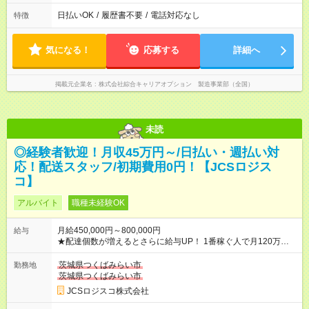
日払いOK
/
履歴書不要
/
電話対応なし
特徴
気になる！
応募する
詳細へ
掲載元企業名
株式会社綜合キャリアオプション 製造事業部（全国）
未読
◎経験者歓迎！月収45万円～/日払い・週払い対
応！配送スタッフ/初期費用0円！【JCSロジス
コ】
アルバイト
職種未経験OK
月給450,000円～800,000円
給与
★配達個数が増えるとさらに給与UP！ 1番稼ぐ人で月120万ほ
ど！ ・主要都市エリア 月収55万円／週5日稼働 月収65万~112
万円／週6日稼働 ・地方郊外エリア 月収40万円／週5日稼働 月
茨城県つくばみらい市
勤務地
収40万円~50万円／週6日稼働 ＜モデルイメージ＞ ■月収50万
茨城県つくばみらい市
円 (27歳男性/江東区在住)※元建築関係 1日150個配達×25日勤務
JCSロジスコ株式会社
(日休み) ■月収80万円(43歳男性/墨田区在住)※元営業 1日200個
配達×25日勤務(月休み) 【試用期間】試用期間なし