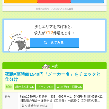
掲載元企業名
JCSロジスコ株式会社
少しエリアを広げると、
712
求人が
件増えます！
見てみる
未読
夜勤×高時給1540円「メーカー名」をチェックと
仕分け
派遣
職種未経験OK
ブランクOK
WEB登録・面接OK
時給1540円／月収例：333、602円＝1、540円×7時間45分×21
給与
日勤務の場合＋深夜手当（21日分）＋残業代（20時間の場
合）、別途交通費支給
交通費別途支給あり