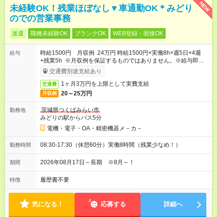
NEW
未経験OK！残業ほぼなし▼車通勤OK＊みどり
のでの営業事務
派遣
職種未経験OK
ブランクOK
WEB登録・面接OK
時給1500円 月収例 24万円 時給1500円×実働8h×週5日×4週
給与
+残業5h ※月収例を保証するものではありません。※給与即受取
りサービス利用可（利用条件有）
交通費別途支給あり
1ヶ月3万円を上限として実費支給
交通費
20～25万円
月収例
茨城県つくばみらい市
勤務地
みどりの駅からバス5分
電機・電子・OA・精密機器メ－カ－
08:30-17:30（休憩60分）実働8時間（残業少なめ！）
勤務時間
2026年08月17日～長期 ※8月～！
期間
履歴書不要
特徴
気になる！
応募する
詳細へ