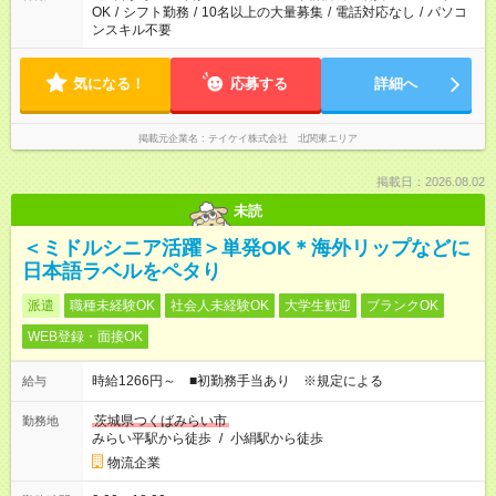
OK
/
シフト勤務
/
10名以上の大量募集
/
電話対応なし
/
パソコ
ンスキル不要
気になる！
応募する
詳細へ
掲載元企業名
テイケイ株式会社 北関東エリア
掲載日：2026.08.02
未読
＜ミドルシニア活躍＞単発OK＊海外リップなどに
日本語ラベルをペタり
派遣
職種未経験OK
社会人未経験OK
大学生歓迎
ブランクOK
WEB登録・面接OK
時給1266円～ ■初勤務手当あり ※規定による
給与
茨城県つくばみらい市
勤務地
みらい平駅から徒歩
/
小絹駅から徒歩
物流企業