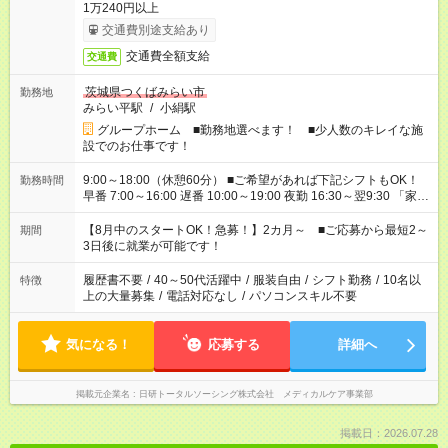
1万240円以上
交通費別途支給あり
交通費全額支給
交通費
茨城県つくばみらい市
勤務地
みらい平駅
/
小絹駅
グループホーム ■勤務地選べます！ ■少人数のキレイな施
設でのお仕事です！
9:00～18:00（休憩60分） ■ご希望があれば下記シフトもOK！
勤務時間
早番 7:00～16:00 遅番 10:00～19:00 夜勤 16:30～翌9:30 「家族
と休みを合わせたい」 「余裕を持って夕飯の準備がしたい」
「できれば残業はしたくない」 など、ご希望を教えてください
【8月中のスタートOK！急募！】2カ月～ ■ご応募から最短2～
期間
ね。 ※Wワーク希望の方へ 今ご覧のお仕事で希望する勤務時間
3日後に就業が可能です！
と、もう1つのお仕事の勤務時間。 合計で週40時間を超える場
合は応募できません。
履歴書不要
/
40～50代活躍中
/
服装自由
/
シフト勤務
/
10名以
特徴
上の大量募集
/
電話対応なし
/
パソコンスキル不要
気になる！
応募する
詳細へ
掲載元企業名
日研トータルソーシング株式会社 メディカルケア事業部
掲載日：2026.07.28