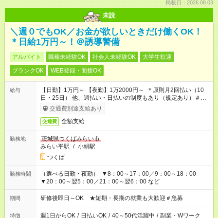
掲載日：2026.08.03
未読
＼週０でもOK／お金が欲しいときだけ働くOK！
＊日給1万円～！＠誘導警備
アルバイト
職種未経験OK
社会人未経験OK
大学生歓迎
ブランクOK
WEB登録・面接OK
【日勤】1万円～ 【夜勤】1万2000円～ ＊原則月2回払い（10
給与
日・25日） 他、週払い・日払いの制度もあり（規定あり）＃日
収1万円以上
交通費別途支給あり
全額支給
交通費
茨城県つくばみらい市
勤務地
みらい平駅
/
小絹駅
つくば
（選べる日勤・夜勤） ▼8：00～17：00／9：00～18：00
勤務時間
▼20：00～翌5：00／21：00～翌6：00 など
研修後即日～OK ★短期・長期の就業も大歓迎＃急募
期間
週1日からOK
/
日払いOK
/
40～50代活躍中
/
副業・Wワーク
特徴