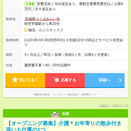
実費支給／当社規定あり。通勤交通費実費支払／上限4
交通費
万円／月※規定あり
茨城県つくばみらい市
勤務地
研究学園駅から車20分
物流・ロジスティクス
(1)20:00-04:30(休憩45分) ※別途10分×2回ほどサービス休憩あ
勤務時間
り
3ヶ月以上／即日～長期（初回2ヶ月、以降3ヶ月更新）
期間
履歴書不要
/
40～50代活躍中
特徴
気になる！
応募する
詳細へ
掲載元企業名
ランスタッド株式会社 北関東エリア
掲載日：2026.07.28
未読
【オープニング募集】介護＊お年寄りの散歩付き
添いも仕事の1つ