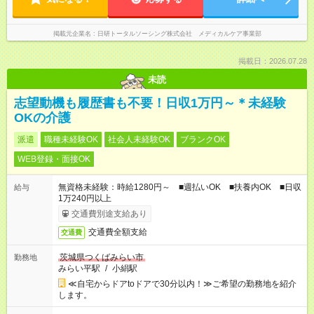
掲載元企業名
日研トータルソーシング株式会社 メディカルケア事業部
掲載日：2026.07.28
未読
志望動機も履歴書も不要！日収1万円～＊未経験
OKの介護
派遣
職種未経験OK
社会人未経験OK
ブランクOK
WEB登録・面接OK
無資格未経験：時給1280円～ ■週払いOK ■扶養内OK ■日収
給与
1万240円以上
交通費別途支給あり
交通費全額支給
交通費
茨城県つくばみらい市
勤務地
みらい平駅
/
小絹駅
≪自宅からドアtoドアで30分以内！≫ご希望の勤務地を紹介
します。