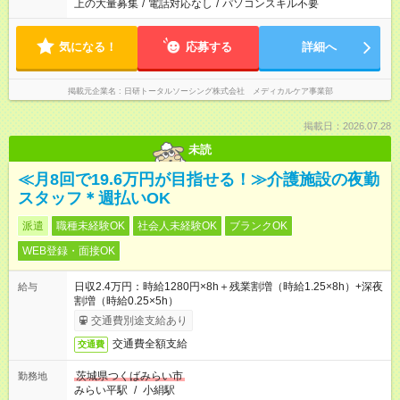
上の大量募集
/
電話対応なし
/
パソコンスキル不要
気になる！
応募する
詳細へ
掲載元企業名
日研トータルソーシング株式会社 メディカルケア事業部
掲載日：2026.07.28
未読
≪月8回で19.6万円が目指せる！≫介護施設の夜勤
スタッフ＊週払いOK
派遣
職種未経験OK
社会人未経験OK
ブランクOK
WEB登録・面接OK
日収2.4万円：時給1280円×8h＋残業割増（時給1.25×8h）+深夜
給与
割増（時給0.25×5h）
交通費別途支給あり
交通費全額支給
交通費
茨城県つくばみらい市
勤務地
みらい平駅
/
小絹駅