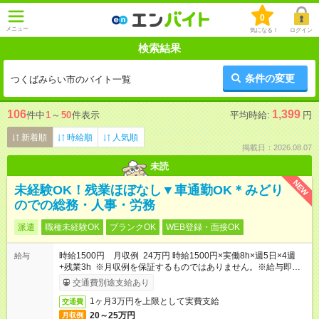
0
メニュー
気になる！
ログイン
検索結果
条件の変更
つくばみらい市のバイト一覧
106
1,399
件中
1
～
50
件表示
平均時給:
円
新着順
時給順
人気順
掲載日：2026.08.07
未読
NEW
未経験OK！残業ほぼなし▼車通勤OK＊みどり
のでの総務・人事・労務
派遣
職種未経験OK
ブランクOK
WEB登録・面接OK
時給1500円 月収例 24万円 時給1500円×実働8h×週5日×4週
給与
+残業3h ※月収例を保証するものではありません。※給与即受取
りサービス利用可（利用条件有）
交通費別途支給あり
1ヶ月3万円を上限として実費支給
交通費
20～25万円
月収例