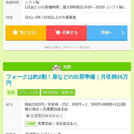
シフト制
勤務時間
1日あたりの実働時間：最大8時間/日 8:00～20:00（シフト制/実
働8時間） ※週5日勤務（場所次第では週4も有り） ※配達状況に
よって時間外での勤務可能性有り ※案件により多少の前後あり
日払いOK / 10名以上の大量募集
特徴
※配達が完了次第、帰社OKです
気になる！
応募する
詳細へ
掲載元企業名
JCSロジスコ株式会社
未読
フォークは約2割！扉などの出荷準備｜月収例25万
円
派遣
ブランクOK
WEB登録・面接OK
時給1500円／月収例：252、000円＝1、500円×8時間×21日勤
給与
務の場合＋交通費別途支給
交通費別途支給あり
実費支給／当社規定あり。
交通費