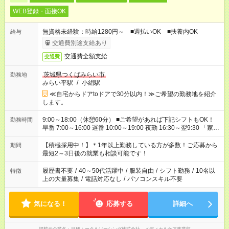
WEB登録・面接OK
無資格未経験：時給1280円～ ■週払いOK ■扶養内OK
給与
交通費別途支給あり
交通費全額支給
交通費
茨城県つくばみらい市
勤務地
みらい平駅
/
小絹駅
≪自宅からドアtoドアで30分以内！≫ご希望の勤務地を紹介
します。
9:00～18:00（休憩60分） ■ご希望があれば下記シフトもOK！
勤務時間
早番 7:00～16:00 遅番 10:00～19:00 夜勤 16:30～翌9:30 「家族
と休みを合わせたい」 「余裕を持って夕飯の準備がしたい」
「できれば残業はしたくない」 など、ご希望を教えてください
【積極採用中！】＊1年以上勤務している方が多数！ご応募から
期間
ね。 ※Wワーク希望の方へ 今ご覧のお仕事で希望する勤務時間
最短2～3日後の就業も相談可能です！
と、もう1つのお仕事の勤務時間が 合計で週40時間を超える場
合は応募できません。
履歴書不要
/
40～50代活躍中
/
服装自由
/
シフト勤務
/
10名以
特徴
上の大量募集
/
電話対応なし
/
パソコンスキル不要
気になる！
応募する
詳細へ