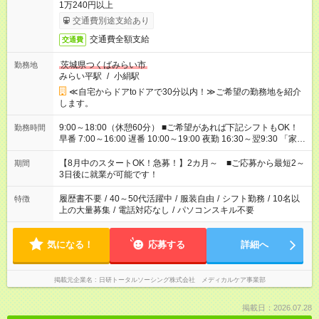
1万240円以上
交通費別途支給あり
交通費全額支給
交通費
茨城県つくばみらい市
勤務地
みらい平駅
/
小絹駅
≪自宅からドアtoドアで30分以内！≫ご希望の勤務地を紹介
します。
9:00～18:00（休憩60分） ■ご希望があれば下記シフトもOK！
勤務時間
早番 7:00～16:00 遅番 10:00～19:00 夜勤 16:30～翌9:30 「家族
と休みを合わせたい」 「余裕を持って夕飯の準備がしたい」
「できれば残業はしたくない」 など、ご希望を教えてください
【8月中のスタートOK！急募！】2カ月～ ■ご応募から最短2～
期間
ね。 ※Wワーク希望の方へ 今ご覧のお仕事で希望する勤務時間
3日後に就業が可能です！
と、もう1つのお仕事の勤務時間。 合計で週40時間を超える場
合は応募できません。
履歴書不要
/
40～50代活躍中
/
服装自由
/
シフト勤務
/
10名以
特徴
上の大量募集
/
電話対応なし
/
パソコンスキル不要
気になる！
応募する
詳細へ
掲載元企業名
日研トータルソーシング株式会社 メディカルケア事業部
掲載日：2026.07.28