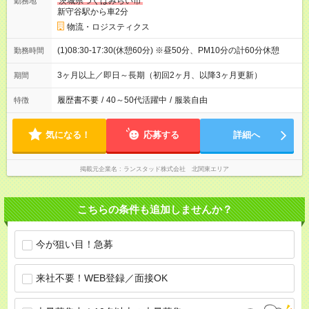
茨城県つくばみらい市
勤務地
新守谷駅から車2分
物流・ロジスティクス
(1)08:30-17:30(休憩60分) ※昼50分、PM10分の計60分休憩
勤務時間
3ヶ月以上／即日～長期（初回2ヶ月、以降3ヶ月更新）
期間
履歴書不要
/
40～50代活躍中
/
服装自由
特徴
気になる！
応募する
詳細へ
掲載元企業名
ランスタッド株式会社 北関東エリア
こちらの条件も追加しませんか？
今が狙い目！急募
来社不要！WEB登録／面接OK