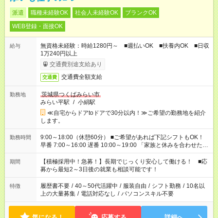
派遣
職種未経験OK
社会人未経験OK
ブランクOK
WEB登録・面接OK
無資格未経験：時給1280円～ ■週払いOK ■扶養内OK ■日収
給与
1万240円以上
交通費別途支給あり
交通費全額支給
交通費
茨城県つくばみらい市
勤務地
みらい平駅
/
小絹駅
≪自宅からドアtoドアで30分以内！≫ご希望の勤務地を紹介
します。
9:00～18:00（休憩60分） ■ご希望があれば下記シフトもOK！
勤務時間
早番 7:00～16:00 遅番 10:00～19:00 「家族と休みを合わせた
い」 「余裕を持って夕飯の準備がしたい」 「できれば残業はし
たくない」 など、ご希望を教えてくださいね。 ※Wワーク希望
【積極採用中！急募！】長期でじっくり安心して働ける！ ■応
期間
の方へ 今ご覧のお仕事で希望する勤務時間と、もう1つのお仕事
募から最短2～3日後の就業も相談可能です！
の勤務時間。 合計で週40時間を超える場合は応募できません。
履歴書不要
/
40～50代活躍中
/
服装自由
/
シフト勤務
/
10名以
特徴
上の大量募集
/
電話対応なし
/
パソコンスキル不要
気になる！
応募する
詳細へ