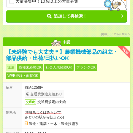
大量募集中！10名以上の大量募集
追加して再検索！
掲載日：2026.08.05
未読
NEW
【未経験でも大丈夫＊】農業機械部品の組立・
部品供給・出荷/日払いOK
派遣
職種未経験OK
社会人未経験OK
ブランクOK
WEB登録・面接OK
時給1250円
給与
交通費別途支給あり
交通費規定内支給
交通費
茨城県つくばみらい市
勤務地
みどりの駅から徒歩25分
製造・建築・土木・製造技術系