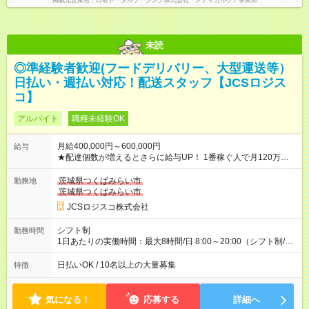
掲載元企業名
日研トータルソーシング株式会社 メディカルケア事業部
未読
◎準経験者歓迎(フードデリバリー、大型運送等）
日払い・週払い対応！配送スタッフ【JCSロジス
コ】
アルバイト
職種未経験OK
月給400,000円～600,000円
給与
★配達個数が増えるとさらに給与UP！ 1番稼ぐ人で月120万ほ
ど！ ・主要都市エリア 月収55万円／週5日稼働 月収65万~112
万円／週6日稼働 ・地方郊外エリア 月収40万円／週5日稼働 月
茨城県つくばみらい市
勤務地
収40万円~50万円／週6日稼働 ＜モデルイメージ＞ ■月収50万
茨城県つくばみらい市
円 (27歳男性/江東区在住)※元建築関係 1日150個配達×25日勤務
JCSロジスコ株式会社
(日休み) ■月収80万円(43歳男性/墨田区在住)※元営業 1日200個
配達×25日勤務(月休み) 【試用期間】試用期間なし
シフト制
勤務時間
1日あたりの実働時間：最大8時間/日 8:00～20:00（シフト制/実
働8時間） ※週5日勤務（場所次第では週4も有り） ※配達状況に
よって時間外での勤務可能性有り ※案件により多少の前後あり
日払いOK / 10名以上の大量募集
特徴
※配達が完了次第、帰社OKです
気になる！
応募する
詳細へ