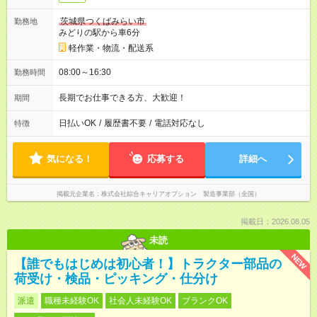
茨城県つくばみらい市
勤務地
みどりの駅から車6分
軽作業・物流・配送系
08:00～16:30
勤務時間
長期でお仕事できる方、大歓迎！
期間
日払いOK
/
履歴書不要
/
電話対応なし
特徴
気になる！
応募する
詳細へ
掲載元企業名
株式会社綜合キャリアオプション 製造事業部（全国）
掲載日：2026.08.05
未読
NEW
【誰でもはじめは初心者！】トラクター部品の
荷受け・検品・ピッキング・仕分け
派遣
職種未経験OK
社会人未経験OK
ブランクOK