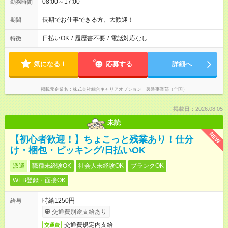
08:00～17:00
勤務時間
長期でお仕事できる方、大歓迎！
期間
日払いOK
/
履歴書不要
/
電話対応なし
特徴
気になる！
応募する
詳細へ
掲載元企業名
株式会社綜合キャリアオプション 製造事業部（全国）
掲載日：2026.08.05
未読
NEW
【初心者歓迎！】ちょこっと残業あり！仕分
け・梱包・ピッキング/日払いOK
派遣
職種未経験OK
社会人未経験OK
ブランクOK
WEB登録・面接OK
時給1250円
給与
交通費別途支給あり
交通費規定内支給
交通費