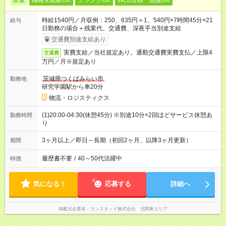
派遣
職種未経験OK
ブランクOK
WEB登録・面接OK
時給1540円／月収例：250、635円＝1、540円×7時間45分×21
給与
日勤務の場合＋残業代、交通費、深夜手当別途支給
交通費別途支給あり
実費支給／当社規定あり。通勤交通費実費支払／上限4
交通費
万円／月※規定あり
茨城県つくばみらい市
勤務地
研究学園駅から車20分
物流・ロジスティクス
(1)20:00-04:30(休憩45分) ※別途10分×2回ほどサービス休憩あ
勤務時間
り
3ヶ月以上／即日～長期（初回2ヶ月、以降3ヶ月更新）
期間
履歴書不要
/
40～50代活躍中
特徴
気になる！
応募する
詳細へ
掲載元企業名
ランスタッド株式会社 北関東エリア