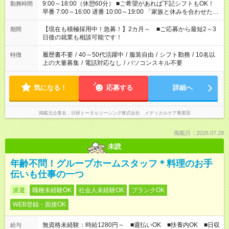
9:00～18:00（休憩60分） ■ご希望があれば下記シフトもOK！
勤務時間
早番 7:00～16:00 遅番 10:00～19:00 「家族と休みを合わせた
い」 「余裕を持って夕飯の準備がしたい」 「できれば残業はし
たくない」 など、ご希望を教えてくださいね。 ※Wワーク希望
【現在も積極採用中！急募！】2カ月～ ■ご応募から最短2～3
期間
の方へ 今ご覧のお仕事で希望する勤務時間と、もう1つのお仕事
日後の就業も相談可能です！
の勤務時間。 合計で週40時間を超える場合は応募できません。
履歴書不要
/
40～50代活躍中
/
服装自由
/
シフト勤務
/
10名以
特徴
上の大量募集
/
電話対応なし
/
パソコンスキル不要
気になる！
応募する
詳細へ
掲載元企業名
日研トータルソーシング株式会社 メディカルケア事業部
掲載日：2026.07.28
未読
年齢不問！グループホームスタッフ＊料理のお手
伝いも仕事の一つ
派遣
職種未経験OK
社会人未経験OK
ブランクOK
WEB登録・面接OK
無資格未経験：時給1280円～ ■週払いOK ■扶養内OK ■日収
給与