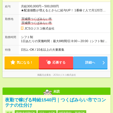
月給300,000円～500,000円
給与
★配達個数が増えるとさらに給与UP！ 1番稼ぐ人で月120万ほ
ど！ ・主要都市エリア 月収55万円／週5日稼働 月収65万~112
万円／週6日稼働 ・地方郊外エリア 月収40万円／週5日稼働 月
茨城県つくばみらい市
勤務地
収40万円~50万円／週6日稼働 ＜モデルイメージ＞ ■月収50万
茨城県つくばみらい市
円 (27歳男性/江東区在住)※元建築関係 1日150個配達×25日勤務
JCSロジスコ株式会社
(日休み) ■月収80万円(43歳男性/墨田区在住)※元営業 1日200個
配達×25日勤務(月休み) 【試用期間】試用期間なし
シフト制
勤務時間
1日あたりの実働時間：最大8時間/日 8:00～20:00（シフト制/実
働8時間） ※週5日勤務（場所次第では週4も有り） ※配達状況に
よって時間外での勤務可能性有り ※案件により多少の前後あり
日払いOK / 10名以上の大量募集
特徴
※配達が完了次第、帰社OKです
気になる！
応募する
詳細へ
掲載元企業名
JCSロジスコ株式会社
未読
夜勤で稼げる時給1540円｜つくばみらい市でコン
テナの仕分け