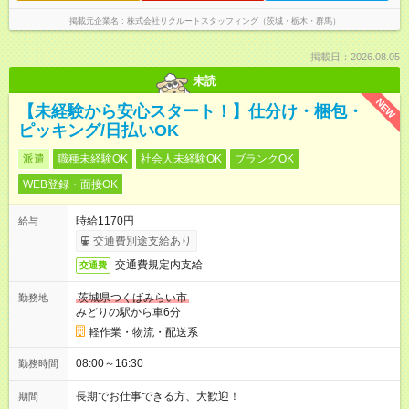
掲載元企業名
株式会社リクルートスタッフィング（茨城・栃木・群馬）
掲載日：2026.08.05
未読
NEW
【未経験から安心スタート！】仕分け・梱包・
ピッキング/日払いOK
派遣
職種未経験OK
社会人未経験OK
ブランクOK
WEB登録・面接OK
時給1170円
給与
交通費別途支給あり
交通費規定内支給
交通費
茨城県つくばみらい市
勤務地
みどりの駅から車6分
軽作業・物流・配送系
08:00～16:30
勤務時間
長期でお仕事できる方、大歓迎！
期間