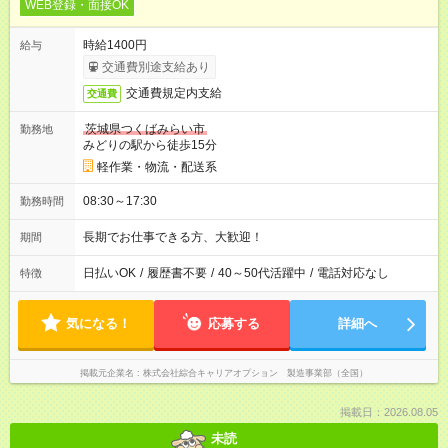
WEB登録・面接OK
時給1400円
給与
交通費別途支給あり
交通費規定内支給
交通費
茨城県つくばみらい市
勤務地
みどりの駅から徒歩15分
軽作業・物流・配送系
08:30～17:30
勤務時間
長期でお仕事できる方、大歓迎！
期間
日払いOK
/
履歴書不要
/
40～50代活躍中
/
電話対応なし
特徴
気になる！
応募する
詳細へ
掲載元企業名
株式会社綜合キャリアオプション 製造事業部（全国）
掲載日：2026.08.05
未読