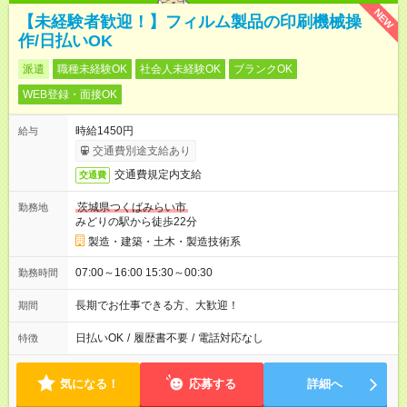
NEW
【未経験者歓迎！】フィルム製品の印刷機械操
作/日払いOK
派遣
職種未経験OK
社会人未経験OK
ブランクOK
WEB登録・面接OK
時給1450円
給与
交通費別途支給あり
交通費規定内支給
交通費
茨城県つくばみらい市
勤務地
みどりの駅から徒歩22分
製造・建築・土木・製造技術系
07:00～16:00 15:30～00:30
勤務時間
長期でお仕事できる方、大歓迎！
期間
日払いOK
/
履歴書不要
/
電話対応なし
特徴
気になる！
応募する
詳細へ