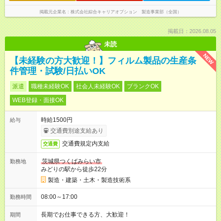
掲載元企業名
株式会社綜合キャリアオプション 製造事業部（全国）
掲載日：2026.08.05
未読
NEW
【未経験の方大歓迎！】フィルム製品の生産条
件管理・試験/日払いOK
派遣
職種未経験OK
社会人未経験OK
ブランクOK
WEB登録・面接OK
時給1500円
給与
交通費別途支給あり
交通費規定内支給
交通費
茨城県つくばみらい市
勤務地
みどりの駅から徒歩22分
製造・建築・土木・製造技術系
08:00～17:00
勤務時間
長期でお仕事できる方、大歓迎！
期間