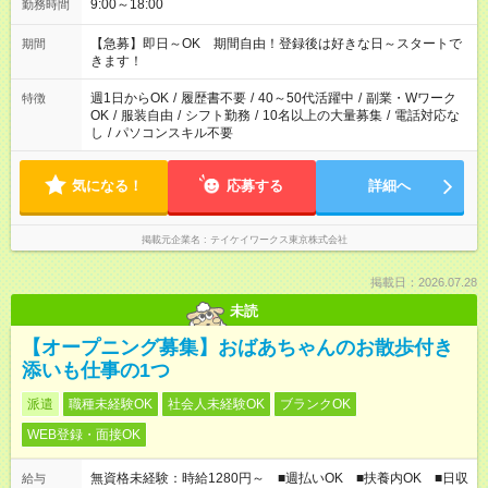
9:00～18:00
勤務時間
【急募】即日～OK 期間自由！登録後は好きな日～スタートで
期間
きます！
週1日からOK
/
履歴書不要
/
40～50代活躍中
/
副業・Wワーク
特徴
OK
/
服装自由
/
シフト勤務
/
10名以上の大量募集
/
電話対応な
し
/
パソコンスキル不要
気になる！
応募する
詳細へ
掲載元企業名
テイケイワークス東京株式会社
掲載日：2026.07.28
未読
【オープニング募集】おばあちゃんのお散歩付き
添いも仕事の1つ
派遣
職種未経験OK
社会人未経験OK
ブランクOK
WEB登録・面接OK
無資格未経験：時給1280円～ ■週払いOK ■扶養内OK ■日収
給与