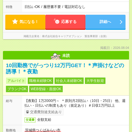
日払いOK
/
履歴書不要
/
電話対応なし
特徴
気になる！
応募する
詳細へ
掲載元企業名
株式会社綜合キャリアオプション 製造事業部（全国）
掲載日：2026.08.04
未読
10回勤務でがっつり12万円GET！＊声掛けなどの
誘導！＊夜勤
アルバイト
職種未経験OK
社会人未経験OK
大学生歓迎
ブランクOK
WEB登録・面接OK
【夜勤】1万2000円～ ＊原則月2回払い（10日・25日） 他、週
給与
払い・日払いの制度もあり（規定あり）＃日収1万円以上
交通費別途支給あり
全額支給
交通費
茨城県つくばみらい市
勤務地