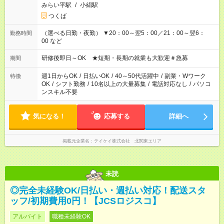
みらい平駅
/
小絹駅
つくば
（選べる日勤・夜勤） ▼20：00～翌5：00／21：00～翌6：
勤務時間
00 など
研修後即日～OK ★短期・長期の就業も大歓迎＃急募
期間
週1日からOK
/
日払いOK
/
40～50代活躍中
/
副業・Wワーク
特徴
OK
/
シフト勤務
/
10名以上の大量募集
/
電話対応なし
/
パソコ
ンスキル不要
気になる！
応募する
詳細へ
掲載元企業名
テイケイ株式会社 北関東エリア
未読
◎完全未経験OK/日払い・週払い対応！配送スタ
ッフ/初期費用0円！【JCSロジスコ】
アルバイト
職種未経験OK