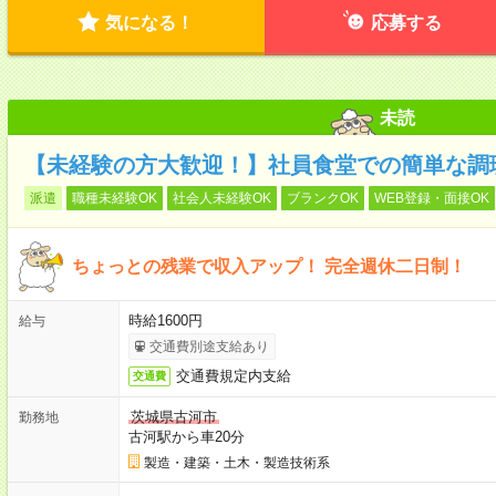
気になる！
応募する
未読
【未経験の方大歓迎！】社員食堂での簡単な調理
派遣
職種未経験OK
社会人未経験OK
ブランクOK
WEB登録・面接OK
ちょっとの残業で収入アップ！ 完全週休二日制！
時給1600円
給与
交通費別途支給あり
交通費規定内支給
交通費
茨城県古河市
勤務地
古河駅から車20分
製造・建築・土木・製造技術系