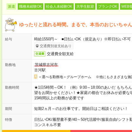
派遣
職種未経験OK
社会人未経験OK
大学生歓迎
ブランクOK
WEB
ゆったりと流れる時間。まるで、本当のおじいちゃ
時給1550円～ ■日払いOK（規定あり）※即日払い不可
給与
交通費別途支給あり
交通費全額支給
交通費
茨城県古河市
勤務地
古河駅
＜選べる勤務地＞グループホーム ※他にもさまざまな施
★1日5時間～OK！ （例）9:00～18:00のあいだ も
勤務時間
望をお聞かせください！★家庭の都合でお休みが必要な
15時間以上の勤務が必要です
短期2ヵ月～のお仕事です。開始日はご相談ください！
期間
日払いOK
/
履歴書不要
/
40～50代活躍中
/
服装自由
/
シフト
特徴
コンスキル不要