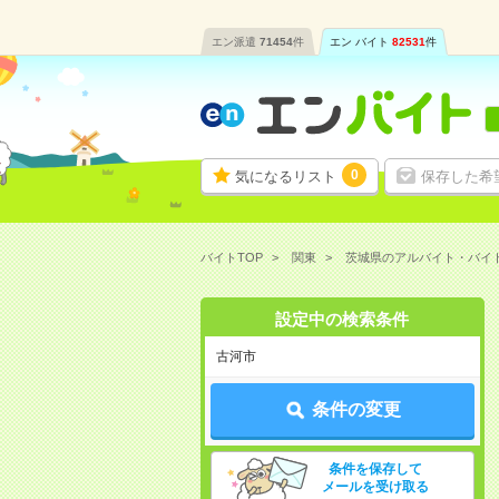
エン派遣
71454
件
エン バイト
82531
件
0
気になるリスト
保存した希
バイトTOP
関東
茨城県のアルバイト・バイ
設定中の検索条件
古河市
条件の変更
条件を保存して
メールを受け取る