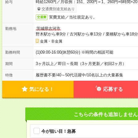
時給1260円／月収例：151、200円＝1、260円×6時間
給与
交通費別途支給あり
実費支給／当社規定あり。
交通費
茨城県古河市
勤務地
野木駅から車9分
/
古河駅から車13分
/
栗橋駅から車18分
金属・非金属
(1)09:00-16:00(休憩60分) ※時間の相談可能
勤務時間
3ヶ月以上／即日～長期（3ヶ月更新／初回2ヶ月）
期間
履歴書不要
/
40～50代活躍中
/
10名以上の大量募集
特徴
気になる！
応募する
こちらの条件も追加しません
今が狙い目！急募