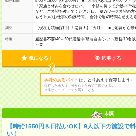
9:00～18:00（休憩60分） ■ご希望があれば下記シフトもOK！ 
勤務時間
「家族と休みを合わせたい」 「余裕を持って夕飯の準備
など、ご希望を教えてくださいね。 ※Wワーク希望の方
もう1つのお仕事の勤務時間。 合計で週40時間を超える
【現在も積極採用中！急募！】2カ月～ ■ご応募から最
期間
履歴書不要
/
40～50代活躍中
/
服装自由
/
シフト勤務
/
10名
特徴
不要
気になる！
応募する
興味のあるバイト
は、とりあえず保存しよう♪
保存した求人は、後からまとめて応募できるよ。
企業からアプローチが届くことも！
未読
【時給1550円＆日払いOK】9人以下の施設で
い！