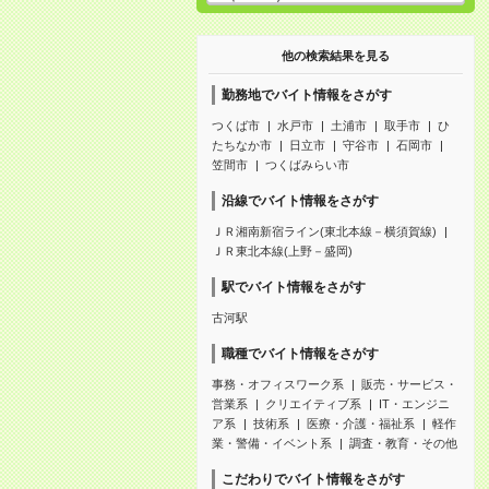
他の検索結果を見る
勤務地でバイト情報をさがす
つくば市
水戸市
土浦市
取手市
ひ
たちなか市
日立市
守谷市
石岡市
笠間市
つくばみらい市
沿線でバイト情報をさがす
ＪＲ湘南新宿ライン(東北本線－横須賀線)
ＪＲ東北本線(上野－盛岡)
駅でバイト情報をさがす
古河駅
職種でバイト情報をさがす
事務・オフィスワーク系
販売・サービス・
営業系
クリエイティブ系
IT・エンジニ
ア系
技術系
医療・介護・福祉系
軽作
業・警備・イベント系
調査・教育・その他
こだわりでバイト情報をさがす