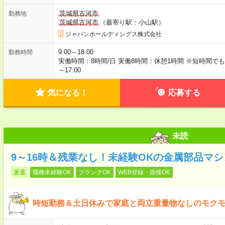
茨城県古河市
勤務地
茨城県古河市
（最寄り駅：小山駅）
ジャパンホールディングス株式会社
9:00～18:00
勤務時間
実働時間：8時間/日 実働8時間：休憩1時間 ※短時間でも相談可能 
～17:00
気になる！
応募する
未読
9～16時＆残業なし！未経験OKの金属部品マ
派遣
職種未経験OK
ブランクOK
WEB登録・面接OK
時短勤務＆土日休みで家庭と両立重量物なしのモク