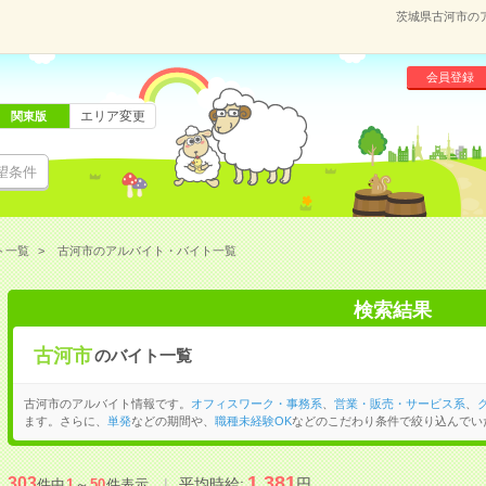
茨城県古河市の
会員登録
エリア変更
関東版
望条件
ト一覧
古河市のアルバイト・バイト一覧
検索結果
古河市
のバイト一覧
古河市のアルバイト情報です。
オフィスワーク・事務系
、
営業・販売・サービス系
、
ます。さらに、
単発
などの期間や、
職種未経験OK
などのこだわり条件で絞り込んでい
1,381
303
平均時給:
円
件中
1
～
50
件表示