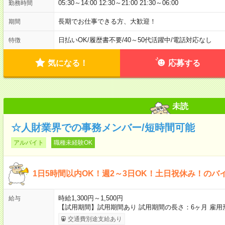
05:30～14:00 12:30～21:00 21:30～06:00
勤務時間
長期でお仕事できる方、大歓迎！
期間
日払いOK
/
履歴書不要
/
40～50代活躍中
/
電話対応なし
特徴
気になる！
応募する
未読
☆人財業界での事務メンバー/短時間可能
アルバイト
職種未経験OK
1日5時間以内OK！週2～3日OK！土日祝休み！のバ
時給1,300円～1,500円
給与
【試用期間】試用期間あり 試用期間の長さ：6ヶ月 雇
交通費別途支給あり