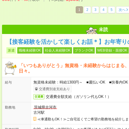
1
2
3
4
5
次へ
未読
【接客経験を活かして楽しくお話＊】お年寄り
派遣
職種未経験OK
社会人未経験OK
ブランクOK
WEB登録・面接OK
「いつもありがとう」無資格・未経験からはじまる
日々。
無資格未経験：時給1300円～ ■週払いOK ■扶養内OK
給与
交通費別途支給あり
交通費全額支給（ガソリン代もOK！）
交通費
茨城県古河市
勤務地
古河駅
≪車通勤もOK！≫ご自宅近くでご希望の勤務地を紹介しま