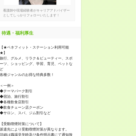
看護師や現場経験者がキャリアアドバイザー
としてしっかりフォローいたします！
待遇・福利厚生
【★ベネフィット・ステーション利用可能
★】
旅行、グルメ、リラク＆ビューティー、スポ
ーツ、ショッピング、学習、育児、ペットな
ど
各種ジャンルのお得な特典多数！
＜一例＞
◆テーマパーク割引
◆宿泊、旅行割引
◆各種飲食店割引
◆飲食チェーン店クーポン
◆サロン、スパ、ジム割引など
【受動喫煙対策について】
派遣先により受動喫煙対策が異なります。
詳細は職場見学時及び条件明示書にて通知致