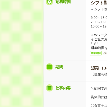
勤務時間
シフト勤
～シフト
9:00～18
7:00～16
10:00～1
※Wワー
今ご覧の
計が
週40時間
残
残業時間
期間
短期（3
【現在も積
仕事内容
＼病院で
具体的に
〇食事を