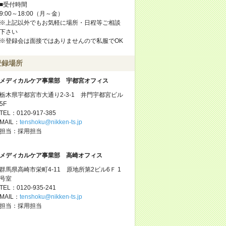
■受付時間
9:00～18:00（月～金）
※上記以外でもお気軽に場所・日程等ご相談
下さい
※登録会は面接ではありませんので私服でOK
登録場所
メディカルケア事業部 宇都宮オフィス
栃木県宇都宮市大通り2-3-1 井門宇都宮ビル
5F
TEL：0120-917-385
MAIL：
tenshoku@nikken-ts.jp
担当：採用担当
メディカルケア事業部 高崎オフィス
群馬県高崎市栄町4-11 原地所第2ビル6Ｆ 1
号室
TEL：0120-935-241
MAIL：
tenshoku@nikken-ts.jp
担当：採用担当