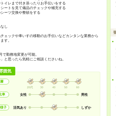
やトイレまで付き添ったりお手伝いをする
クシートを見て備品のチェックや補充する
のシーツ交換や整頓をする
為なし
品チェックや車いすの移動のお手伝いなどカンタンな業務から
します。
月で勤務地変更が可能。
い」と思ったら気軽にご相談くださいね。
雰囲気
層
20代
30
40
50
60
比率
女性
男性
様子
活気あり
しずか