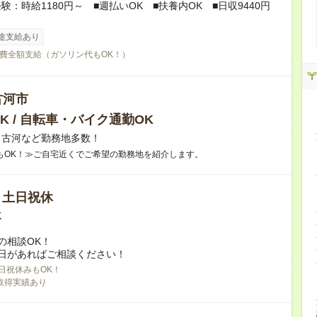
験：時給1180円～ ■週払いOK ■扶養内OK ■日収9440円
途支給あり
費全額支給（ガソリン代もOK！）
古河市
K / 自転車・バイク通勤OK
】古河など勤務地多数！
もOK！≫ご自宅近くでご希望の勤務地を紹介します。
/ 土日祝休
K
の相談OK！
日があればご相談ください！
日祝休みもOK！
取得実績あり