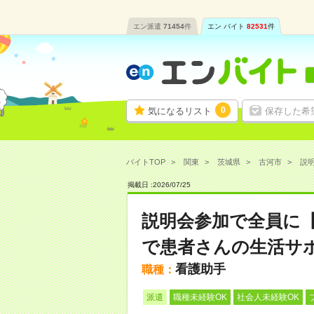
エン派遣
71454
件
エン バイト
82531
件
0
気になるリスト
保存した希
バイトTOP
関東
茨城県
古河市
説明
掲載日 :
2026
/
07
/
25
説明会参加で全員に
で患者さんの生活サ
看護助手
職種：
派遣
職種未経験OK
社会人未経験OK