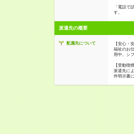
「電話で
す。
派遣先の概要
配属先について
【安心・
福祉のお
用中。シ
【受動喫
派遣先に
件明示書