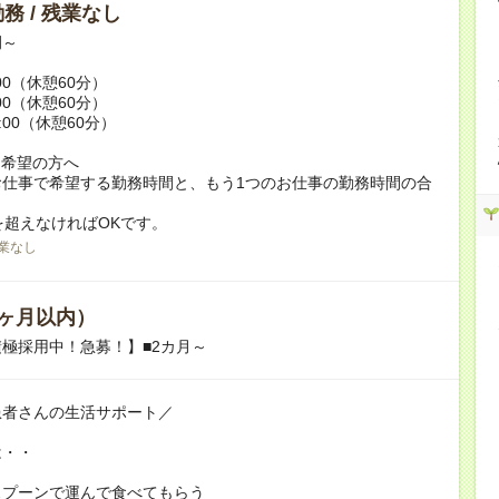
務 / 残業なし
例～
:00（休憩60分）
:00（休憩60分）
9:00（休憩60分）
ク希望の方へ
お仕事で希望する勤務時間と、もう1つのお仕事の勤務時間の合
を超えなければOKです。
業なし
ヶ月以内）
極採用中！急募！】■2カ月～
患者さんの生活サポート／
は・・
スプーンで運んで食べてもらう