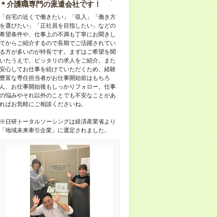
＊介護職専門の派遣会社です！
「自宅の近くで働きたい」「収入」「働き方
を選びたい」「正社員を目指したい」などの
希望条件や、仕事上の不満も丁寧にお聞きし
てからご紹介するので長期でご活躍されてい
る方が多いのが特長です。まずはご希望を聞
いたうえで、ピッタリの求人をご紹介。また
安心してお仕事を続けていただくため、経験
豊富な専任担当者がお仕事開始前はもちろ
ん、お仕事開始後もしっかりフォロー。仕事
の悩みやそれ以外のことでも不安なことがあ
ればお気軽にご相談くださいね。
※日研トータルソーシングは経済産業省より
「地域未来牽引企業」に選定されました。