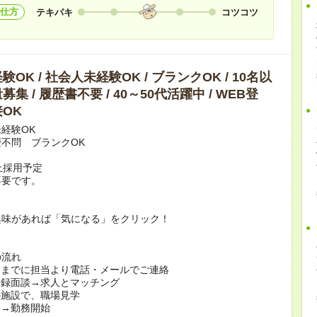
仕方
テキパキ
コツコツ
OK / 社会人未経験OK / ブランクOK / 10名以
集 / 履歴書不要 / 40～50代活躍中 / WEB登
OK
経験OK
不問 ブランクOK
上採用予定
不要です。
興味があれば「気になる」をクリック！
の流れ
日までに担当より電話・メールでご連絡
登録面談→求人とマッチング
の施設で、職場見学
定→勤務開始