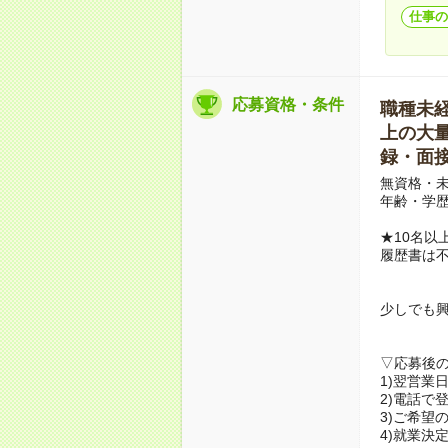
仕事の
応募資格・条件
職種未経験
上の大量募
録・面接
無資格・未
年齢・学歴
★10名以
履歴書は
少しでも
▽応募後
1)翌営業
2)電話で
3)ご希望
4)就業決