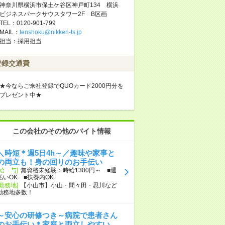
神奈川県横浜市保土ケ谷区神戸町134 横浜
ビジネスパークサウスタワー2F B区画
TEL：0120-901-799
MAIL：
tenshoku@nikken-ts.jp
担当：採用担当
登録交通費
★今ならご来社登録でQUOカード2000円分を
プレゼント中★
この会社のその他のバイト情報
＼時短＊週5日4h～／趣味や家事と
の両立も！身の回りのお手伝い
[給 与]
無資格未経験：時給1300円～ ■週
払いOK ■扶養内OK
[勤務地]
【小山市】小山・間々田・思川など
勤務地多数！
～安心の研修つき～病院で患者さん
のお手伝い＊家庭と両立しやすい