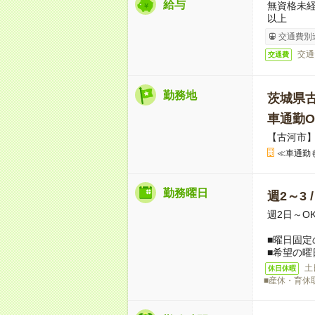
給与
無資格未経
以上
交通費別
交通
交通費
勤務地
茨城県
車通勤O
【古河市
≪車通勤
勤務曜日
週2～3 
週2日～O
■曜日固定
■希望の曜
土
休日休暇
■産休・育休