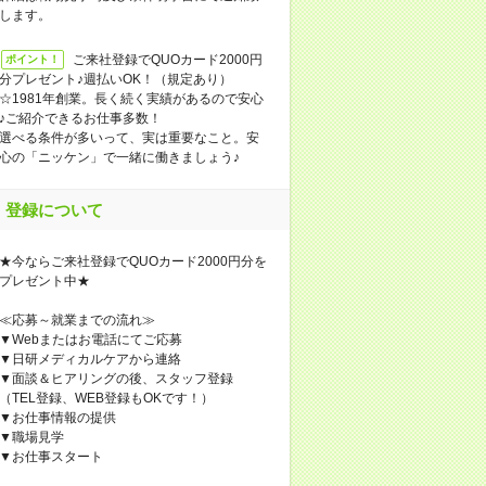
します。
ご来社登録でQUOカード2000円
ポイント！
分プレゼント♪週払いOK！（規定あり）
☆1981年創業。長く続く実績があるので安心
♪ご紹介できるお仕事多数！
選べる条件が多いって、実は重要なこと。安
心の「ニッケン」で一緒に働きましょう♪
登録について
★今ならご来社登録でQUOカード2000円分を
プレゼント中★
≪応募～就業までの流れ≫
▼Webまたはお電話にてご応募
▼日研メディカルケアから連絡
▼面談＆ヒアリングの後、スタッフ登録
（TEL登録、WEB登録もOKです！）
▼お仕事情報の提供
▼職場見学
▼お仕事スタート