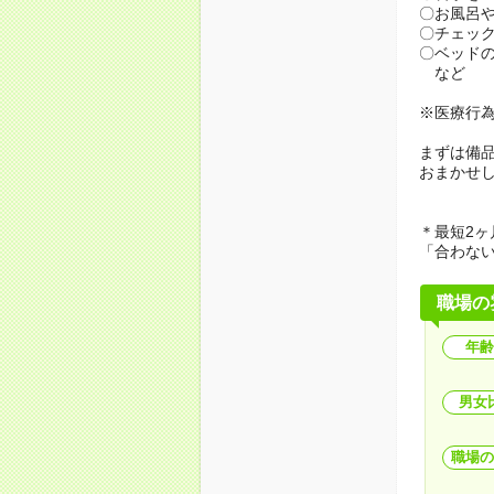
〇お風呂
〇チェッ
〇ベッド
など
※医療行
まずは備
おまかせ
＊最短2ヶ
「合わな
職場の
年齢
男女
職場の