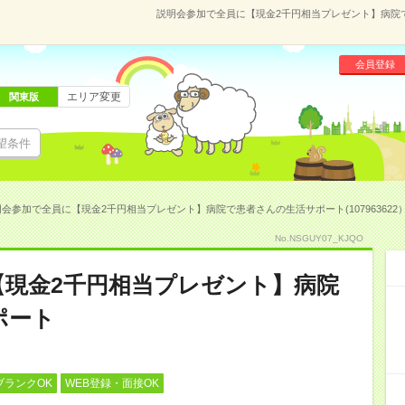
説明会参加で全員に【現金2千円相当プレゼント】病院で患
会員登録
エリア変更
関東版
望条件
会参加で全員に【現金2千円相当プレゼント】病院で患者さんの生活サポート(107963622
No.NSGUY07_KJQO
【現金2千円相当プレゼント】病院
ポート
ブランクOK
WEB登録・面接OK