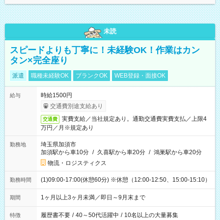
未読
スピードよりも丁寧に！未経験OK！作業はカン
タン×完全座り
派遣
職種未経験OK
ブランクOK
WEB登録・面接OK
時給1500円
給与
交通費別途支給あり
実費支給／当社規定あり。通勤交通費実費支払／上限4
交通費
万円／月※規定あり
埼玉県加須市
勤務地
加須駅から車10分
/
久喜駅から車20分
/
鴻巣駅から車20分
物流・ロジスティクス
(1)09:00-17:00(休憩60分) ※休憩（12:00-12:50、15:00-15:10）
勤務時間
1ヶ月以上3ヶ月未満／即日～9月末まで
期間
履歴書不要
/
40～50代活躍中
/
10名以上の大量募集
特徴