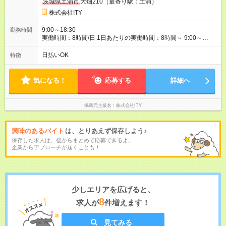
茨城県土浦市
大畑210（最寄り駅：土浦）
株式会社ITY
9:00～18:30
勤務時間
実働時間：8時間/日 1日あたりの実働時間：8時間～ 9:00～
18:30 ※この時間内で相談可
日払いOK
特徴
気になる！
応募する
詳細へ
掲載元企業名
株式会社ITY
興味のあるバイト
は、とりあえず保存しよう♪
保存した求人は、後からまとめて応募できるよ。
企業からアプローチが届くことも！
少しエリアを広げると、
8
求人が
件増えます！
見てみる