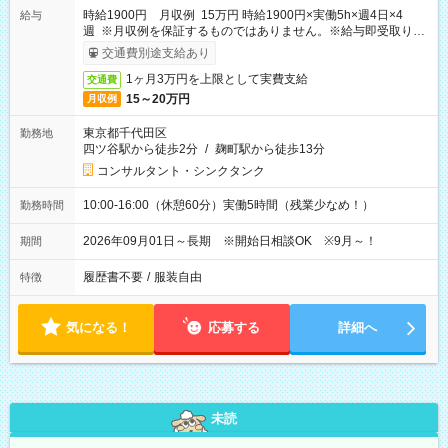
時給1900円 月収例 15万円 時給1900円×実働5h×週4日×4
給与
週 ※月収例を保証するものではありません。※給与即受取りサ
ービス利用可（利用条件有）
交通費別途支給あり
1ヶ月3万円を上限として実費支給
交通費
15～20万円
月収例
東京都千代田区
勤務地
四ツ谷駅から徒歩2分
/
麹町駅から徒歩13分
コンサルタント・シンクタンク
10:00-16:00（休憩60分）実働5時間（残業少なめ！）
勤務時間
2026年09月01日～長期 ※開始日相談OK ※9月～！
期間
履歴書不要
/
服装自由
特徴
気になる！
応募する
詳細へ
未読