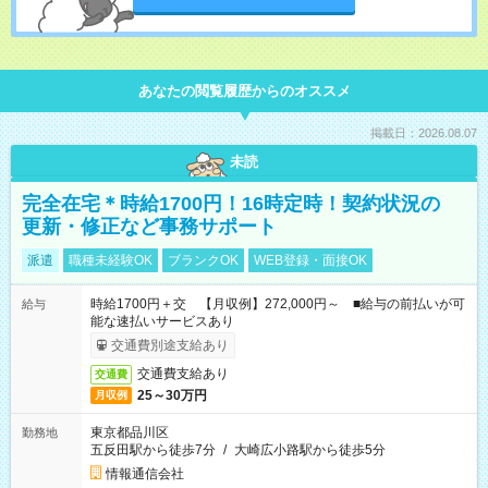
あなたの閲覧履歴からのオススメ
掲載日：2026.08.07
未読
完全在宅＊時給1700円！16時定時！契約状況の
更新・修正など事務サポート
派遣
職種未経験OK
ブランクOK
WEB登録・面接OK
時給1700円＋交 【月収例】272,000円～ ■給与の前払いが可
給与
能な速払いサービスあり
交通費別途支給あり
交通費支給あり
交通費
25～30万円
月収例
東京都品川区
勤務地
五反田駅から徒歩7分
/
大崎広小路駅から徒歩5分
情報通信会社