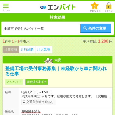
0
メニュー
気になる！
ログイン
検索結果
条件の変更
土浦市で受付のバイト一覧
1
1,200
件中
1
～
1
件表示
平均時給:
円
新着順
時給順
人気順
未読
整備工場の受付事務募集｜未経験から車に関われ
る仕事
アルバイト
職種未経験OK
時給1,200円～1,500円
給与
※試用期間は3ヶ月です。経験や能力で考慮します。 【試用期
間】試用期間あり 試用期間の長さ：3ヶ月 ※ 雇用形態と給与
交通費別途支給あり
に、本採用時と異なる部分があります。 雇用形態：アルバイ
ト・パート採用 給与：時給 1,074円 ～ 1,200円 経験・能力を考
茨城県土浦市
勤務地
慮して決定します。