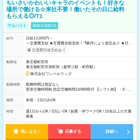
ちいさいかわいいキャラのイベントも！好きな
場所で働ける☆来社不要！働いたその日に給料
もらえる◎/T1
アルバイト
職種未経験OK
日給13,000円～
給与
＋交通費支給 ★交通費全額支給！ ┗案件により規定あり ★日払
いOK！（規定あり） ┗働いたその日に現金GET♪ お仕事後はコ
交通費別途支給あり
ンビニATMから 日払い分を引き落とせます！ 【試用期間】試
用期間なし
東京都町田市
勤務地
東京都町田市原町田（最寄り駅：町田駅）
株式会社ワンベルウッズ
勤務時間は指定なし
勤務時間
変形労働時間制 想定労働時間160時間/月 【シフト例】 ・8：00
～21：00
単発・1日のみOK
期間
週1日からOK / 日払いOK / 副業・WワークOK / 10名以上の大量
特徴
募集
気になる！
応募する
詳細へ