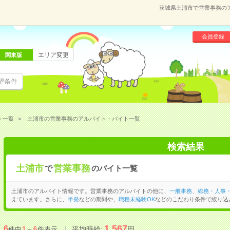
茨城県土浦市で営業事務の
会員登録
エリア変更
関東版
望条件
ト一覧
土浦市の営業事務のアルバイト・バイト一覧
検索結果
土浦市
営業事務
で
のバイト一覧
土浦市のアルバイト情報です。営業事務のアルバイトの他に、
一般事務
、
総務・人事
えています。さらに、
単発
などの期間や、
職種未経験OK
などのこだわり条件で絞り込
1,567
6
平均時給:
円
件中
1
～
6
件表示