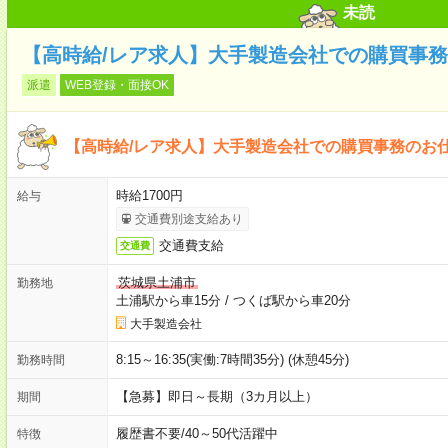
未読
【高時給/レア求人】大手製造会社での購買事務
派遣
WEB登録・面接OK
【高時給/レア求人】大手製造会社での購買事務のお
時給1700円
給与
交通費別途支給あり
交通費支給
交通費
茨城県土浦市
勤務地
土浦駅から車15分
/
つくば駅から車20分
大手製造会社
8:15～16:35(実働:7時間35分) (休憩45分)
勤務時間
【急募】即日～長期（3カ月以上）
期間
履歴書不要
/
40～50代活躍中
特徴