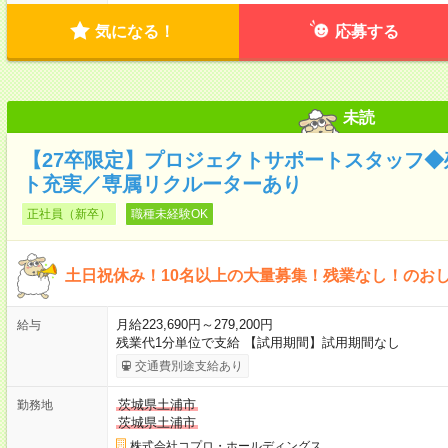
気になる！
応募する
未読
【27卒限定】プロジェクトサポートスタッフ
ト充実／専属リクルーターあり
正社員（新卒）
職種未経験OK
土日祝休み！10名以上の大量募集！残業なし！のお
月給223,690円～279,200円
給与
残業代1分単位で支給 【試用期間】試用期間なし
交通費別途支給あり
茨城県土浦市
勤務地
茨城県土浦市
株式会社コプロ・ホールディングス