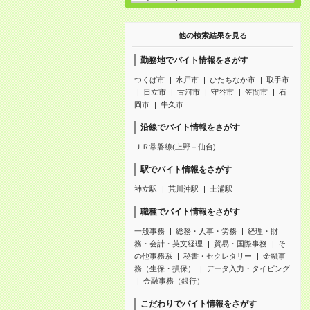
他の検索結果を見る
勤務地でバイト情報をさがす
つくば市
水戸市
ひたちなか市
取手市
日立市
古河市
守谷市
笠間市
石
岡市
牛久市
沿線でバイト情報をさがす
ＪＲ常磐線(上野－仙台)
駅でバイト情報をさがす
神立駅
荒川沖駅
土浦駅
職種でバイト情報をさがす
一般事務
総務・人事・労務
経理・財
務・会計・英文経理
貿易・国際事務
そ
の他事務系
秘書・セクレタリー
金融事
務（生保・損保）
データ入力・タイピング
金融事務（銀行）
こだわりでバイト情報をさがす