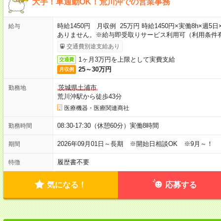
大手！車通勤OK！荒川沖での営業事務
時給1450円 月収例 25万円 時給1450円×実働8h×週
給与
ありません。※給与即受取りサービス利用可（利用条件
交通費別途支給あり
1ヶ月3万円を上限として実費支給
交通費
25～30万円
月収例
茨城県土浦市
勤務地
荒川沖駅から徒歩43分
医療機器・医療関連商社
08:30-17:30（休憩60分）実働8時間
勤務時間
2026年09月01日～長期 ※開始日相談OK ※9月～！
期間
履歴書不要
特徴
気になる！
応募する