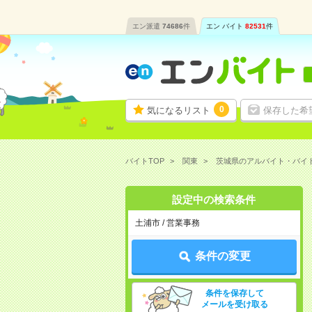
エン派遣
74686
件
エン バイト
82531
件
0
気になるリスト
保存した希
バイトTOP
関東
茨城県のアルバイト・バイ
設定中の検索条件
土浦市 / 営業事務
条件の変更
条件を保存して
メールを受け取る