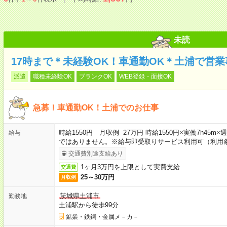
未読
17時まで＊未経験OK！車通勤OK＊土浦で営業
派遣
職種未経験OK
ブランクOK
WEB登録・面接OK
急募！車通勤OK！土浦でのお仕事
時給1550円 月収例 27万円 時給1550円×実働7h45m
給与
ではありません。※給与即受取りサービス利用可（利用
交通費別途支給あり
1ヶ月3万円を上限として実費支給
交通費
25～30万円
月収例
茨城県土浦市
勤務地
土浦駅から徒歩99分
鉱業・鉄鋼・金属メ－カ－