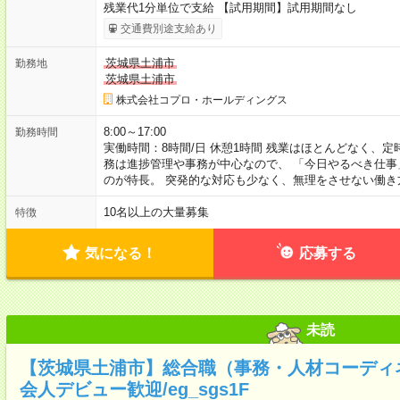
残業代1分単位で支給 【試用期間】試用期間なし
交通費別途支給あり
茨城県土浦市
勤務地
茨城県土浦市
株式会社コプロ・ホールディングス
8:00～17:00
勤務時間
実働時間：8時間/日 休憩1時間 残業はほとんどなく、
務は進捗管理や事務が中心なので、 「今日やるべき仕
のが特長。 突発的な対応も少なく、無理をさせない働き
10名以上の大量募集
特徴
気になる！
応募する
未読
【茨城県土浦市】総合職（事務・人材コーディ
会人デビュー歓迎/eg_sgs1F