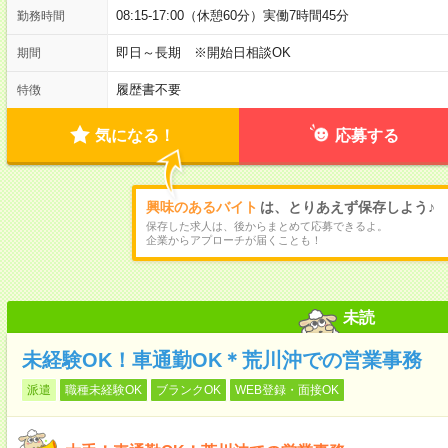
08:15-17:00（休憩60分）実働7時間45分
勤務時間
即日～長期 ※開始日相談OK
期間
履歴書不要
特徴
気になる！
応募する
興味のあるバイト
は、とりあえず保存しよう♪
保存した求人は、後からまとめて応募できるよ。
企業からアプローチが届くことも！
未読
未経験OK！車通勤OK＊荒川沖での営業事務
派遣
職種未経験OK
ブランクOK
WEB登録・面接OK