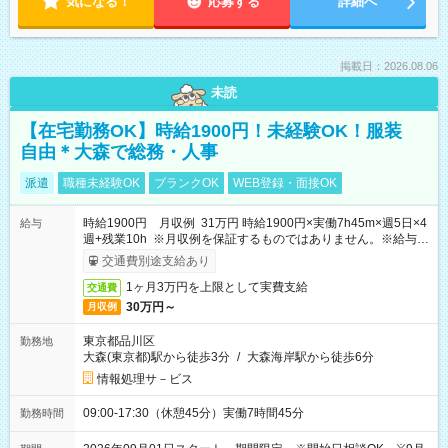
気になる！
応募する
詳細へ
掲載日：2026.08.06
未読
【在宅勤務OK】時給1900円！未経験OK！服装
自由＊大森で総務・人事
派遣
職種未経験OK
ブランクOK
WEB登録・面接OK
時給1900円 月収例 31万円 時給1900円×実働7h45m×週5日×4
給与
週+残業10h ※月収例を保証するものではありません。※給与即
受取りサービス利用可（利用条件有）
交通費別途支給あり
1ヶ月3万円を上限として実費支給
交通費
30万円～
月収例
東京都品川区
勤務地
大森(東京都)駅から徒歩3分
/
大森海岸駅から徒歩6分
情報処理サ－ビス
09:00-17:30（休憩45分）実働7時間45分
勤務時間