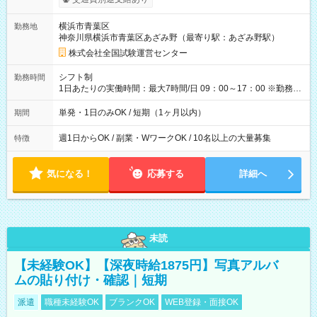
り！】 希望される場合、勤務から1週間ほどで給与の一部を受け
取れます。 ※手数料418円がかかります。 【過去試験日の収入
横浜市青葉区
勤務地
例】 ・河合塾模擬試験 8:30～17:30（休憩1時間） 時給1,300円
神奈川県横浜市青葉区あざみ野（最寄り駅：あざみ野駅）
×8時間＝日収10,400円＋交通費 ※当日の役割により時給＋100
円の場合あり ・国家試験 7:00～13:30（休憩なし） 時給1,300
株式会社全国試験運営センター
円（役割手当＋100円）×6時間＝日収8,400円＋交通費 【試用期
間】試用期間なし
シフト制
勤務時間
1日あたりの実働時間：最大7時間/日 09：00～17：00 ※勤務時
間は 試験により異なります。
単発・1日のみOK / 短期（1ヶ月以内）
期間
週1日からOK / 副業・WワークOK / 10名以上の大量募集
特徴
気になる！
応募する
詳細へ
未読
【未経験OK】【深夜時給1875円】写真アルバ
ムの貼り付け・確認｜短期
派遣
職種未経験OK
ブランクOK
WEB登録・面接OK