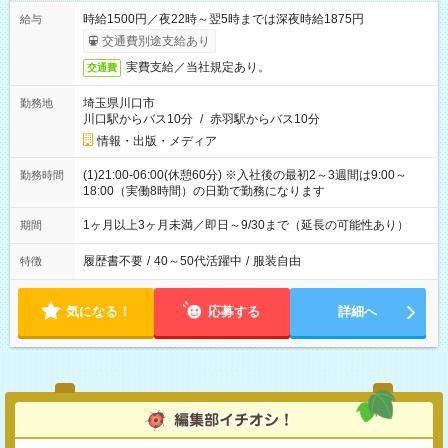
時給1500円／夜22時～翌5時までは深夜時給1875円
給与
交通費別途支給あり
実費支給／当社規定あり。
交通費
埼玉県川口市
勤務地
川口駅からバス10分
/
赤羽駅からバス10分
情報・出版・メディア
(1)21:00-06:00(休憩60分) ※入社後の最初2～3週間は9:00～
勤務時間
18:00（実働8時間）の日勤で勤務になります
1ヶ月以上3ヶ月未満／即日～9/30まで（延長の可能性あり）
期間
履歴書不要
/
40～50代活躍中
/
服装自由
特徴
気になる！
応募する
詳細へ