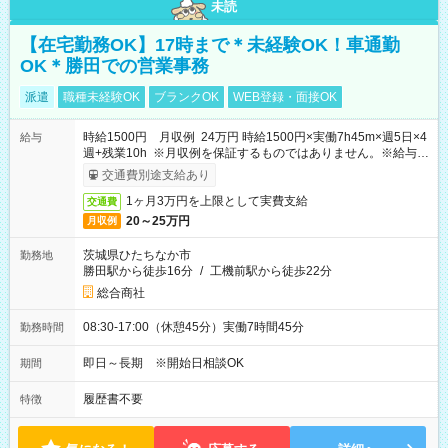
未読
【在宅勤務OK】17時まで＊未経験OK！車通勤
OK＊勝田での営業事務
派遣
職種未経験OK
ブランクOK
WEB登録・面接OK
時給1500円 月収例 24万円 時給1500円×実働7h45m×週5日×4
給与
週+残業10h ※月収例を保証するものではありません。※給与即
受取りサービス利用可（利用条件有）
交通費別途支給あり
1ヶ月3万円を上限として実費支給
交通費
20～25万円
月収例
茨城県ひたちなか市
勤務地
勝田駅から徒歩16分
/
工機前駅から徒歩22分
総合商社
08:30-17:00（休憩45分）実働7時間45分
勤務時間
即日～長期 ※開始日相談OK
期間
履歴書不要
特徴