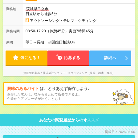
茨城県日立市
勤務地
日立駅から徒歩5分
アウトソーシング・テレマ－ケティング
08:50-17:20（休憩45分）実働7時間45分
勤務時間
即日～長期 ※開始日相談OK
期間
気になる！
応募する
詳細へ
掲載元企業名
株式会社リクルートスタッフィング（茨城・栃木・群馬）
興味のあるバイト
は、とりあえず保存しよう♪
保存した求人は、後からまとめて応募できるよ。
企業からアプローチが届くことも！
あなたの閲覧履歴からのオススメ
掲載日：2026.08.06