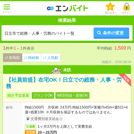
0
メニュー
気になる！
ログイン
検索結果
条件の変更
日立市で総務・人事・労務のバイト一覧
1
1,500
件中
1
～
1
件表示
平均時給:
円
新着順
時給順
人気順
掲載日：2026.08.04
未読
NEW
【社員前提】在宅OK！日立での総務・人事・労
務
紹介予定派遣
ブランクOK
WEB登録・面接OK
時給1500円 月収例 24万円 時給1500円×実働7h45m×週5日×4
給与
週+残業10h ※月収例を保証するものではありません。
交通費別途支給あり
1ヶ月3万円を上限として実費支給
交通費
20～25万円
月収例