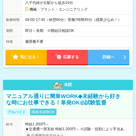
八千代緑が丘駅から徒歩10分
機械・プラント・エンジニアリング
09:00-17:45（休憩60分）実働7時間45分（残業少なめ！）
勤務時間
即日～長期 ※開始日相談OK
期間
履歴書不要
特徴
気になる！
応募する
詳細へ
未読
マニュアル通りに簡単WORK◆未経験から好き
な時にお仕事できる！単発OK◎試験監督
アルバイト
職種未経験OK
時給1,300円～
給与
★交通費一部支給 時給1,300円～ ※試験・役割により手当あり
※勤務回数により昇給あり 【即給（前払い）オプションあ
交通費別途支給あり