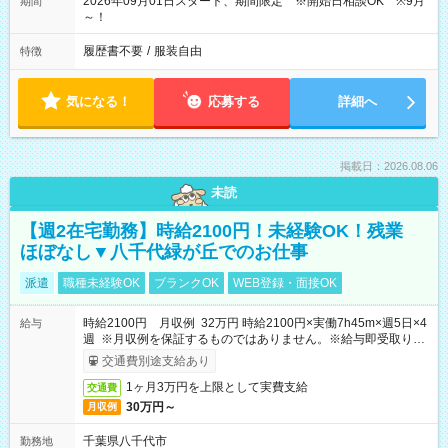
2026年09月01日スタート、期間限定 ※開始日相談OK ※9月
期間
～！
履歴書不要
/
服装自由
特徴
気になる！
応募する
詳細へ
掲載日：2026.08.06
未読
【週2在宅勤務】時給2100円！未経験OK！残業
ほぼなし▼八千代緑が丘でのお仕事
派遣
職種未経験OK
ブランクOK
WEB登録・面接OK
時給2100円 月収例 32万円 時給2100円×実働7h45m×週5日×4
給与
週 ※月収例を保証するものではありません。※給与即受取りサ
ービス利用可（利用条件有）
交通費別途支給あり
1ヶ月3万円を上限として実費支給
交通費
30万円～
月収例
千葉県八千代市
勤務地