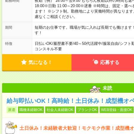
夜勤（例） 16:00～翌9:00 もちろん夜勤以外の時間も選べます
勤務時間
18:00※日勤 11:00～20:00※遅番 ※時間は、固
ます！ ※シフト制。勤務地により実働時間が異なりま
慮なくご相談ください。
短期のお仕事です。職場が気に入れば長期でも働けます
期間
す！
日払いOK
/
履歴書不要
/
40～50代活躍中
/
服装自由
/
シフト
特徴
コンスキル不要
気になる！
応募する
未読
給与即払いOK！高時給！土日休み！成型機オ
派遣
職種未経験OK
社会人未経験OK
ブランクOK
WEB登録・面接OK
土日休み！未経験者大歓迎！モクモク作業！成型機