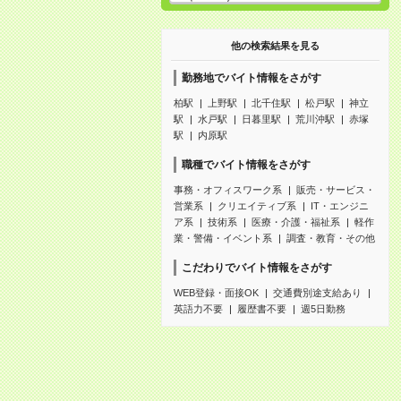
他の検索結果を見る
勤務地でバイト情報をさがす
柏駅
上野駅
北千住駅
松戸駅
神立
駅
水戸駅
日暮里駅
荒川沖駅
赤塚
駅
内原駅
職種でバイト情報をさがす
事務・オフィスワーク系
販売・サービス・
営業系
クリエイティブ系
IT・エンジニ
ア系
技術系
医療・介護・福祉系
軽作
業・警備・イベント系
調査・教育・その他
こだわりでバイト情報をさがす
WEB登録・面接OK
交通費別途支給あり
英語力不要
履歴書不要
週5日勤務