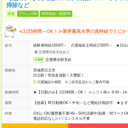
掃除など
派遣
ブランクOK
WEB登録・面接OK
≪1日5時間～OK！≫業界最高水準の高時給でとにか
経験者時給1650円～ 介護福祉士時給1700円～ ★日払
給与
交通費別途支給あり
交通費全額支給
交通費
茨城県日立市
勤務地
日立駅
/
常陸多賀駅
/
大甕駅
/
…
介護施設や病院 ※ご自宅近辺からご案内可能
★【日勤のみ】1日5時間～OK！ ≪シフト例≫ 9:00～14:00 10
勤務時間
【急募】即日勤務OK！中旬～など開始日相談可 ★まず
期間
日払いOK
/
履歴書不要
/
40～50代活躍中
/
副業・WワークO
特徴
電話対応なし
/
パソコンスキル不要