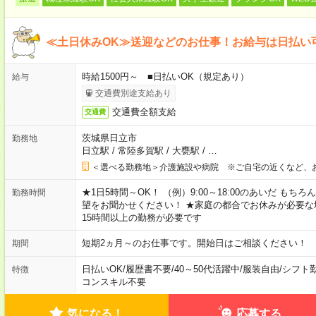
≪土日休みOK≫送迎などのお仕事！お給与は日払い
時給1500円～ ■日払いOK（規定あり）
給与
交通費別途支給あり
交通費全額支給
交通費
茨城県日立市
勤務地
日立駅
/
常陸多賀駅
/
大甕駅
/
…
＜選べる勤務地＞介護施設や病院 ※ご自宅の近くなど、
★1日5時間～OK！ （例）9:00～18:00のあいだ も
勤務時間
望をお聞かせください！ ★家庭の都合でお休みが必要な
15時間以上の勤務が必要です
短期2ヵ月～のお仕事です。開始日はご相談ください！
期間
日払いOK
/
履歴書不要
/
40～50代活躍中
/
服装自由
/
シフト
特徴
コンスキル不要
気になる！
応募する