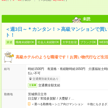
未読
＜週3日～＊カンタン！＞高級マンションで買
ト！
派遣
職種未経験OK
社会人未経験OK
大学生歓迎
ブランクOK
WEB
高級ホテルのような職場です！お買い物代行など生
時給1500円 有資格・有経験時給1650円 介護福祉士時
給与
払い不可
交通費別途支給あり
交通費全額支給
交通費
茨城県日立市
勤務地
日立駅
/
常陸多賀駅
/
大甕駅
/
…
＜選べる勤務地＞シニア向けマンション ※他にもさまざ