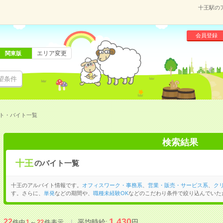
十王駅の
会員登録
エリア変更
関東版
望条件
ト・バイト一覧
検索結果
十王
のバイト一覧
十王のアルバイト情報です。
オフィスワーク・事務系
、
営業・販売・サービス系
、
ク
す。さらに、
単発
などの期間や、
職種未経験OK
などのこだわり条件で絞り込んでいた
1,430
22
平均時給:
円
件中
1
～
22
件表示