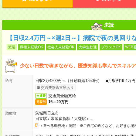
未読
【日収2.4万円～×週2日～】病院で夜の見回り
派遣
職種未経験OK
社会人未経験OK
大学生歓迎
ブランクOK
WEB
少ない日数で稼ぎながら、医療知識も学んでスキル
日収2万4300円～（日勤時給1350円） ■月収例19.4
給与
交通費別途支給あり
交通費全額支給
交通費
15～20万円
月収例
茨城県日立市
勤務地
日立駅
/
常陸多賀駅
/
大甕駅
/
…
＜選べる勤務地＞病院 ※ご自宅の近くなど、お好きな場