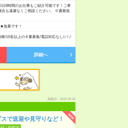
ちろん1日8時間のお仕事もご紹介可能です！ご希
場合も遠慮なくご相談ください。 ※週最低
 ★急募です！
勤務
/
10名以上の大量募集
/
電話対応なし
/
パソ
詳細へ
掲載日：2026.08.06
NEW
ビスで送迎や見守りなど！
登録・面接OK