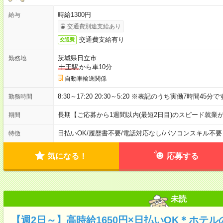
時給1300円
給与
交通費別途支給あり
交通費支給有り
交通費
茨城県日立市
勤務地
十王駅
から車10分
自動車輸送関係
8:30～17:20 20:30～5:20 ※表記のうち実働7時間45分
勤務時間
長期【ご応募から1週間以内(最短2日目)のスピード就業
期間
日払いOK
/
履歴書不要
/
電話対応なし
/
パソコンスキル不要
特徴
気になる！
応募する
未読
【週2日～】高時給1650円×日払いOK＊ホテ