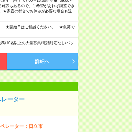
 （例） 07:00～16:00※早番 09:00～
定・選べる施設もあるので、ご希望があれば調整でき
す。★家庭の都合でお休みが必要な場合も遠
！ ★開始日はご相談ください。 ★急募で
勤務
/
10名以上の大量募集
/
電話対応なし
/
パソ
詳細へ
ペレーター
オペレーター：日立市