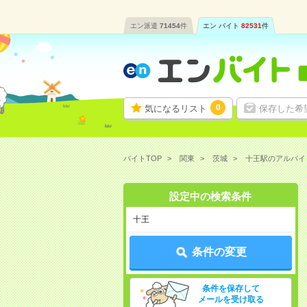
エン派遣
71454
件
エン バイト
82531
件
0
気になるリスト
保存した希
バイトTOP
関東
茨城
十王駅のアルバイ
設定中の検索条件
十王
条件の変更
条件を保存して
メールを受け取る