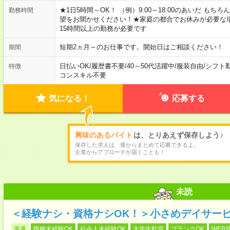
★1日5時間～OK！ （例）9:00～18:00のあいだ も
勤務時間
望をお聞かせください！★家庭の都合でお休みが必要な
15時間以上の勤務が必要です
短期2ヵ月～のお仕事です。開始日はご相談ください！
期間
日払いOK
/
履歴書不要
/
40～50代活躍中
/
服装自由
/
シフト
特徴
コンスキル不要
気になる！
応募する
興味のあるバイト
は、とりあえず保存しよう♪
保存した求人は、後からまとめて応募できるよ。
企業からアプローチが届くことも！
未読
＜経験ナシ・資格ナシOK！＞小さめデイサー
派遣
職種未経験OK
社会人未経験OK
大学生歓迎
ブランクOK
WEB