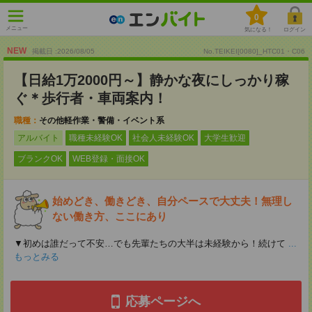
0
メニュー
気になる！
ログイン
NEW
掲載日 :2026
/
08
/
05
No.TEIKEI[0080]_HTC01・C06
【日給1万2000円～】静かな夜にしっかり稼
ぐ＊歩行者・車両案内！
職種：
その他軽作業・警備・イベント系
アルバイト
職種未経験OK
社会人未経験OK
大学生歓迎
ブランクOK
WEB登録・面接OK
始めどき、働きどき、自分ペースで大丈夫！無理し
ない働き方、ここにあり
▼初めは誰だって不安…でも先輩たちの大半は未経験から！続けて
...
もっとみる
応募ページへ