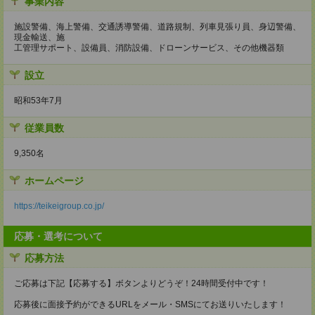
事業内容
施設警備、海上警備、交通誘導警備、道路規制、列車見張り員、身辺警備、
現金輸送、施
工管理サポート、設備員、消防設備、ドローンサービス、その他機器類
設立
昭和53年7月
従業員数
9,350名
ホームページ
https://teikeigroup.co.jp/
応募・選考について
応募方法
ご応募は下記【応募する】ボタンよりどうぞ！24時間受付中です！
応募後に面接予約ができるURLをメール・SMSにてお送りいたします！