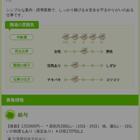
円）
シンプルな案内・誘導業務で、しっかり稼げる＆安全を守るやりがいのある
仕事です。
職場の雰囲気
年齢層
20代
30
40
50
60
男女比率
女性
男性
職場の様子
活気あり
しずか
仕事の仕方
テキパキ
コツコツ
募集情報
給与
【夜勤】1万2000円～ ＊原則月2回払い（10日・25日） 他、週払い・日払
いの制度もあり（規定あり）＃日収1万円以上
交通費別途支給あり