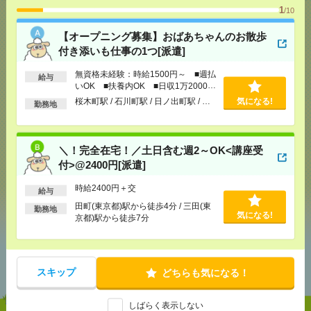
1
/10
【オープニング募集】おばあちゃんのお散歩
付き添いも仕事の1つ[派遣]
応募ページへ
無資格未経験：時給1500円～ ■週払
給与
いOK ■扶養内OK ■日収1万2000円
以上
桜木町駅 / 石川町駅 / 日ノ出町駅 / …
気になる!
気になる！
勤務地
＼！完全在宅！／土日含む週2～OK<講座受
メール
LINE
で送る
で送る
付>@2400円[派遣]
時給2400円＋交
給与
シェア
ツイート
ブックマーク
田町(東京都)駅から徒歩4分 / 三田(東
勤務地
気になる!
京都)駅から徒歩7分
あなたの閲覧履歴からの
おすすめ
スキップ
どちらも気になる！
しばらく表示しない