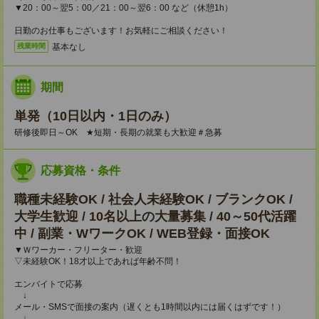
▼20：00～翌5：00／21：00～翌6：00 など（休憩1h）
日勤のお仕事もございます！お気軽にご相談ください！
基本なし
残業時間
期間
単発（10日以内・1日のみ）
研修後即日～OK ★短期・長期の就業も大歓迎＃急募
応募資格・条件
職種未経験OK / 社会人未経験OK / ブランクOK /
大学生歓迎 / 10名以上の大量募集 / 40～50代活躍
中 / 副業・WワークOK / WEB登録・面接OK
▼Ｗワーカー・フリーター・歓迎
▽未経験OK！18才以上であれば年齢不問！
エンバイトで応募
↓
メール・SMSで面接の案内（遅くとも1時間以内には届くはずです！）
↓