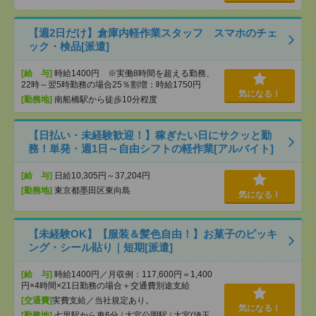
【週2日だけ】倉庫内軽作業スタッフ スマホのチェ
ック・検品[派遣]
[給 与]
時給1400円 ※実働8時間を超える勤務、
22時～翌5時勤務の場合25％割増：時給1750円
気になる！
[勤務地]
南船橋駅から徒歩10分程度
【日払い・未経験歓迎！】稼ぎたい日にサクッと勤
務！単発・週1日～自由シフトの軽作業[アルバイト]
[給 与]
日給10,305円～37,204円
[勤務地]
東京都墨田区東向島
気になる！
【未経験OK】【服装＆髪色自由！】お菓子のピッキ
ング・シール貼り｜短期[派遣]
[給 与]
時給1400円／月収例：117,600円＝1,400
円×4時間×21日勤務の場合＋交通費別途支給
[交通費]
実費支給／当社規定あり。
気になる！
[勤務地]
七里駅から車6分
/
大宮公園駅
/
大宮(埼玉