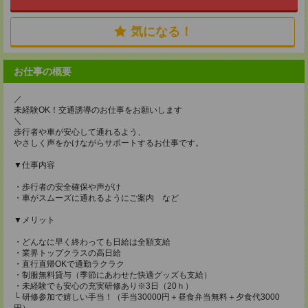
気になる！
お仕事の概要
／
未経験OK！交通誘導のお仕事をお願いします
＼
歩行者や車が安心して通れるよう、
やさしく声をかけながらサポートするお仕事です。
▼仕事内容
・歩行者の安全確保や声がけ
・車がスムーズに通れるようにご案内 など
▼メリット
・どんなに早く終わっても日給は全額支給
・業界トップクラスの高日給
・直行直帰OKで通勤ラクラク
・制服無料貸与（季節にあわせた快適グッズも支給）
・未経験でも安心の充実研修あり※3日（20ｈ）
└ 研修参加で嬉しい手当！（手当30000円＋昼食弁当無料＋夕食代3000