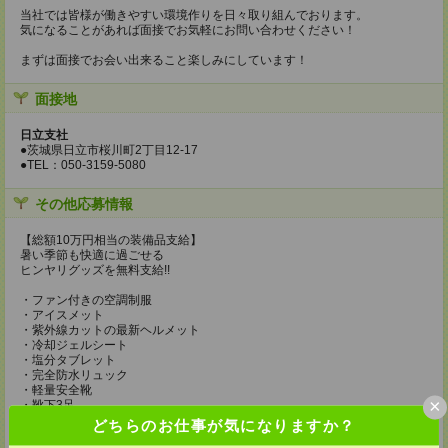
当社では皆様が働きやすい環境作りを日々取り組んでおります。
気になることがあれば面接でお気軽にお問い合わせください！
まずは面接でお会い出来ること楽しみにしています！
面接地
日立支社
●茨城県日立市桜川町2丁目12-17
●TEL：050-3159-5080
その他応募情報
【総額10万円相当の装備品支給】
暑い季節も快適に過ごせる
ヒンヤリグッズを無料支給!!
・ファン付きの空調制服
・アイスメット
・紫外線カットの最新ヘルメット
・冷却ジェルシート
・塩分タブレット
・完全防水リュック
・軽量安全靴
×
・靴下3足
・ドリンク手当（200円/1勤務につき）
どちらのお仕事が気になりますか？