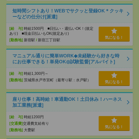
短時間シフトあり！WEBでサクッと登録OK＊クッキ
ーなどの仕分け[派遣]
[給 与]
時給1500円 ■日払い・週払いOK！(規定
あり) ■現金日払いもOK(規定あり)
気になる！
[勤務地]
新宿駅
/
新宿三丁目駅
マニュアル通りに簡単WORK◆未経験から好きな時
にお仕事できる！単発OK◎試験監督[アルバイト]
[給 与]
時給1,300円～
[勤務地]
茨城県水戸市宮町（最寄り駅：水戸駅）
気になる！
座り仕事！高時給！車通勤OK！土日休み！ハーネス
加工業務[派遣]
[給 与]
時給1200円
[交通費]
交通費支給有り
気になる！
[勤務地]
大甕駅