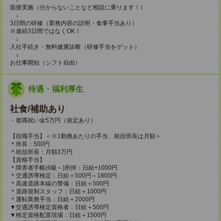
面接実施（分からないことなど相談に乗ります！）
↓
3日間の研修（業務内容の説明・食事手当あり）
※連続3日間ではなくOK！
↓
入社手続き・無料健康診断（研修手当をゲット）
↓
お仕事開始（シフト自由）
待遇・福利厚生
社食/補助あり
・復職祝い金5万円（規定あり）
【役職手当】＜※1勤務あたりの手当、統括班長は月額＞
＊班長：500円
＊統括班長：月額3万円
【資格手当】
＊障害者手帳(6級～)所持：日給+1000円
＊交通誘導検定：日給＋500円～1800円
＊高速道路本線の警備：日給＋500円
＊道路規制スタッフ：日給＋1000円
＊運転業務手当：日給＋2000円
▼交通誘導検定資格者：日給＋500円
▼検定資格配置現場：日給＋1500円