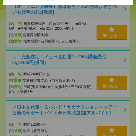
【オープニング募集】おばあちゃんのお散歩付き添
いも仕事の1つ[派遣]
[給 与]
無資格未経験：時給1500円～ ■週払い
OK ■扶養内OK ■日収1万2000円以上
[交通費]
交通費全額支給
気になる！
[勤務地]
桜木町駅
/
石川町駅
/
日ノ出町駅
/
…
＼！完全在宅！／土日含む週2～OK<講座受付
>@2400円[派遣]
[給 与]
時給2400円＋交
[交通費]
交通費実費支給（当社規定あり）
気になる！
[勤務地]
田町(東京都)駅から徒歩4分
/
三田(東京都)
駅から徒歩7分
＜日本を代表するバンド＊サカナクション＞ツアー
公演のサポートバイト＠日本武道館[アルバイト]
[給 与]
時給1250円～
[交通費]
支給（規定有り）