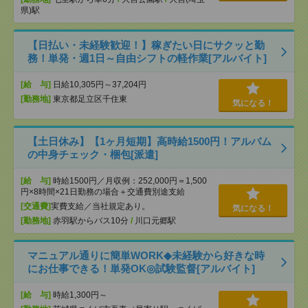
県)駅
【日払い・未経験歓迎！】稼ぎたい日にサクッと勤
務！単発・週1日～自由シフトの軽作業[アルバイト]
[給 与]
日給10,305円～37,204円
[勤務地]
東京都足立区千住東
気になる！
【土日休み】【1ヶ月短期】高時給1500円！アルバム
の中身チェック・梱包[派遣]
[給 与]
時給1500円／月収例：252,000円＝1,500
円×8時間×21日勤務の場合＋交通費別途支給
[交通費]
実費支給／当社規定あり。
気になる！
[勤務地]
赤羽駅からバス10分
/
川口元郷駅
マニュアル通りに簡単WORK◆未経験から好きな時
にお仕事できる！単発OK◎試験監督[アルバイト]
[給 与]
時給1,300円～