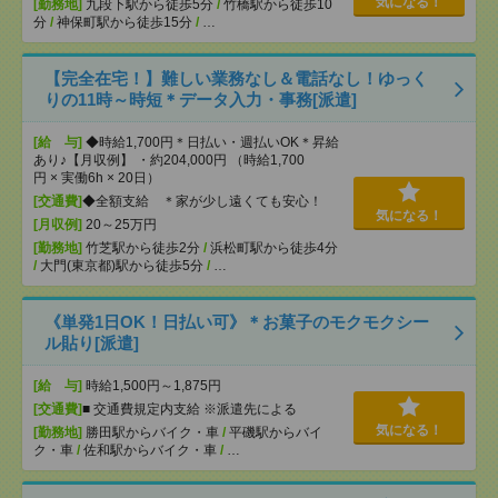
気になる！
[勤務地]
九段下駅から徒歩5分
/
竹橋駅から徒歩10
分
/
神保町駅から徒歩15分
/
…
【完全在宅！】難しい業務なし＆電話なし！ゆっく
りの11時～時短＊データ入力・事務[派遣]
[給 与]
◆時給1,700円＊日払い・週払いOK＊昇給
あり♪【月収例】 ・約204,000円 （時給1,700
円 × 実働6h × 20日）
[交通費]
◆全額支給 ＊家が少し遠くても安心！
気になる！
[月収例]
20～25万円
[勤務地]
竹芝駅から徒歩2分
/
浜松町駅から徒歩4分
/
大門(東京都)駅から徒歩5分
/
…
《単発1日OK！日払い可》＊お菓子のモクモクシー
ル貼り[派遣]
[給 与]
時給1,500円～1,875円
[交通費]
■ 交通費規定内支給 ※派遣先による
気になる！
[勤務地]
勝田駅からバイク・車
/
平磯駅からバイ
ク・車
/
佐和駅からバイク・車
/
…