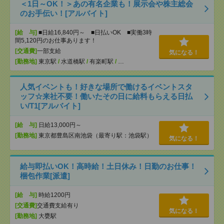
＜1日～OK！＞あの有名企業も！展示会や株主総会
のお手伝い！[アルバイト]
[給 与]
■日給16,840円～ ■日払いOK ■実働3時
間5,120円のお仕事あります！
[交通費]
一部支給
気になる！
[勤務地]
東京駅
/
水道橋駅
/
有楽町駅
/
…
人気イベントも！好きな場所で働けるイベントスタ
ッフ☆来社不要！働いたその日に給料もらえる日払
い/T1[アルバイト]
[給 与]
日給13,000円～
[勤務地]
東京都豊島区南池袋（最寄り駅：池袋駅）
気になる！
給与即払いOK！高時給！土日休み！日勤のお仕事！
梱包作業[派遣]
[給 与]
時給1200円
[交通費]
交通費支給有り
気になる！
[勤務地]
大甕駅