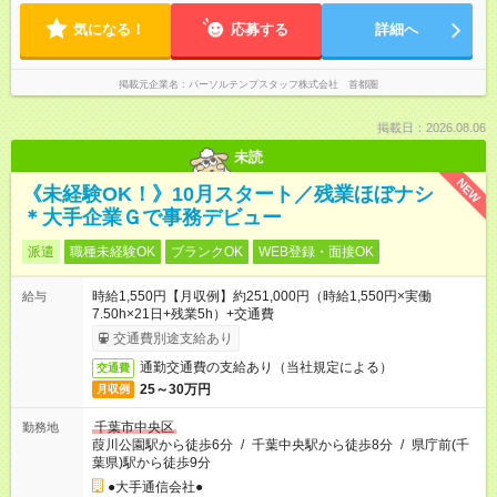
気になる！
応募する
詳細へ
掲載元企業名
パーソルテンプスタッフ株式会社 首都圏
掲載日：2026.08.06
未読
NEW
《未経験OK！》10月スタート／残業ほぼナシ
＊大手企業Ｇで事務デビュー
派遣
職種未経験OK
ブランクOK
WEB登録・面接OK
時給1,550円【月収例】約251,000円（時給1,550円×実働
給与
7.50h×21日+残業5h）+交通費
交通費別途支給あり
通勤交通費の支給あり（当社規定による）
交通費
25～30万円
月収例
千葉市中央区
勤務地
葭川公園駅から徒歩6分
/
千葉中央駅から徒歩8分
/
県庁前(千
葉県)駅から徒歩9分
●大手通信会社●