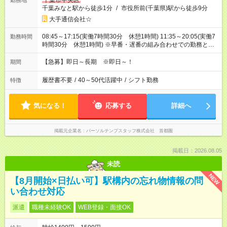
千葉市中央区
勤務地
千葉みなと駅から徒歩1分
/
市役所前(千葉県)駅から徒歩9分
大手通信会社☆
08:45～17:15(実働7時間30分 休憩1時間) 11:35～20:05(実働7
勤務時間
時間30分 休憩1時間) ※早番・遅番の組み合わせでの勤務とな
ります☆研修期間は9～17時です！
【急募】即日～長期 ※即日～！
期間
履歴書不要
/
40～50代活躍中
/
シフト勤務
特徴
気になる！
応募する
詳細へ
掲載元企業名
パーソルテンプスタッフ株式会社 首都圏
掲載日：2026.08.05
未読
NEW
【8月開始×日払い可】駅構内の忘れ物情報の問
い合わせ対応
派遣
職種未経験OK
WEB登録・面接OK