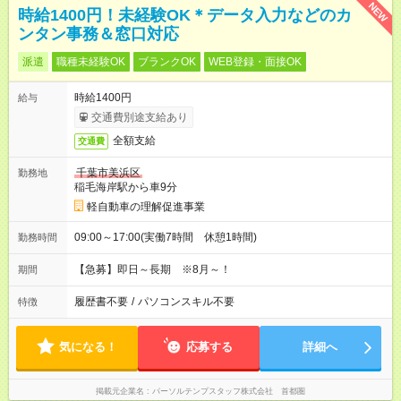
NEW
時給1400円！未経験OK＊データ入力などのカ
ンタン事務＆窓口対応
派遣
職種未経験OK
ブランクOK
WEB登録・面接OK
時給1400円
給与
交通費別途支給あり
全額支給
交通費
千葉市美浜区
勤務地
稲毛海岸駅から車9分
軽自動車の理解促進事業
09:00～17:00(実働7時間 休憩1時間)
勤務時間
【急募】即日～長期 ※8月～！
期間
履歴書不要
/
パソコンスキル不要
特徴
気になる！
応募する
詳細へ
掲載元企業名
パーソルテンプスタッフ株式会社 首都圏