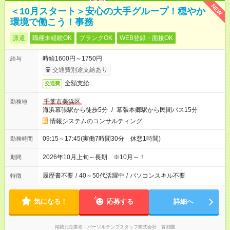
NEW
＜10月スタート＞安心の大手グループ！穏やか
環境で働こう！事務
派遣
職種未経験OK
ブランクOK
WEB登録・面接OK
時給1600円～1750円
給与
交通費別途支給あり
全額支給
交通費
千葉市美浜区
勤務地
海浜幕張駅から徒歩5分
/
幕張本郷駅から民間バス15分
情報システムのコンサルティング
09:15～17:45(実働7時間30分 休憩1時間)
勤務時間
2026年10月上旬～長期 ※10月～！
期間
履歴書不要
/
40～50代活躍中
/
パソコンスキル不要
特徴
気になる！
応募する
詳細へ
掲載元企業名
パーソルテンプスタッフ株式会社 首都圏