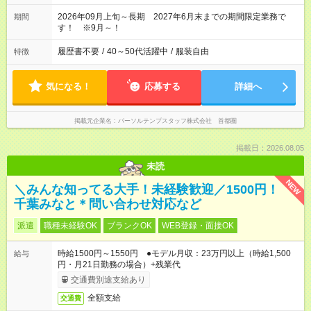
2026年09月上旬～長期 2027年6月末までの期間限定業務で
期間
す！ ※9月～！
履歴書不要
/
40～50代活躍中
/
服装自由
特徴
気になる！
応募する
詳細へ
掲載元企業名
パーソルテンプスタッフ株式会社 首都圏
掲載日：2026.08.05
未読
NEW
＼みんな知ってる大手！未経験歓迎／1500円！
千葉みなと＊問い合わせ対応など
派遣
職種未経験OK
ブランクOK
WEB登録・面接OK
時給1500円～1550円 ●モデル月収：23万円以上（時給1,500
給与
円・月21日勤務の場合）+残業代
交通費別途支給あり
全額支給
交通費