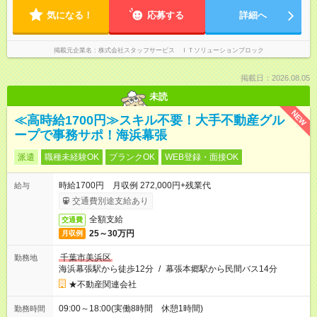
気になる！
応募する
詳細へ
掲載元企業名
株式会社スタッフサービス ＩＴソリューションブロック
掲載日：2026.08.05
未読
NEW
≪高時給1700円≫スキル不要！大手不動産グル
ープで事務サポ！海浜幕張
派遣
職種未経験OK
ブランクOK
WEB登録・面接OK
時給1700円 月収例 272,000円+残業代
給与
交通費別途支給あり
全額支給
交通費
25～30万円
月収例
千葉市美浜区
勤務地
海浜幕張駅から徒歩12分
/
幕張本郷駅から民間バス14分
★不動産関連会社
09:00～18:00(実働8時間 休憩1時間)
勤務時間