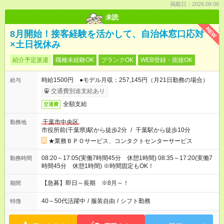
掲載日：2026.08.06
未読
NEW
8月開始！接客経験を活かして、自治体窓口応対
×土日祝休み
紹介予定派遣
職種未経験OK
ブランクOK
WEB登録・面接OK
時給1500円 ●モデル月収：257,145円（月21日勤務の場合）
給与
交通費別途支給あり
全額支給
交通費
千葉市中央区
勤務地
市役所前(千葉県)駅から徒歩2分
/
千葉駅から徒歩10分
★業務ＢＰＯサービス、コンタクトセンターサービス
08:20～17:05(実働7時間45分 休憩1時間) 08:35～17:20(実働7
勤務時間
時間45分 休憩1時間) ※時間固定もOK！
【急募】即日～長期 ※8月～！
期間
40～50代活躍中
/
服装自由
/
シフト勤務
特徴