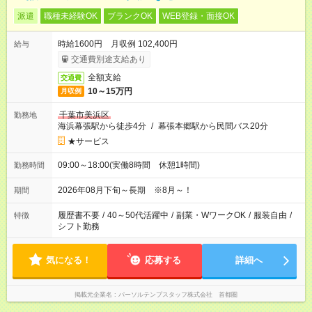
派遣
職種未経験OK
ブランクOK
WEB登録・面接OK
時給1600円 月収例 102,400円
給与
交通費別途支給あり
全額支給
交通費
10～15万円
月収例
千葉市美浜区
勤務地
海浜幕張駅から徒歩4分
/
幕張本郷駅から民間バス20分
★サービス
09:00～18:00(実働8時間 休憩1時間)
勤務時間
2026年08月下旬～長期 ※8月～！
期間
履歴書不要
/
40～50代活躍中
/
副業・WワークOK
/
服装自由
/
特徴
シフト勤務
気になる！
応募する
詳細へ
掲載元企業名
パーソルテンプスタッフ株式会社 首都圏