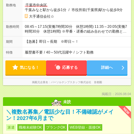
千葉市中央区
勤務地
千葉みなと駅から徒歩1分
/
市役所前(千葉県)駅から徒歩9分
大手通信会社☆
08:45～17:15(実働7時間30分 休憩1時間) 11:35～20:05(実働7
勤務時間
時間30分 休憩1時間) ※早番・遅番の組み合わせでの勤務とな
ります☆研修期間は9～17時です！
【急募】即日～長期 ※即日～！
期間
履歴書不要
/
40～50代活躍中
/
シフト勤務
特徴
気になる！
応募する
詳細へ
掲載元企業名
パーソルテンプスタッフ株式会社 首都圏
掲載日：2026.08.04
未読
NEW
＼複数名募集／電話少な目！不備確認がメイ
ン！2027年6月まで
派遣
職種未経験OK
ブランクOK
WEB登録・面接OK