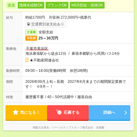
派遣
職種未経験OK
ブランクOK
WEB登録・面接OK
時給1700円 月収例 272,000円+残業代
給与
交通費別途支給あり
全額支給
交通費
25～30万円
月収例
千葉市美浜区
勤務地
海浜幕張駅から徒歩12分
/
幕張本郷駅から民間バス14分
★不動産関連会社
09:00～18:00(実働8時間 休憩1時間)
勤務時間
2026年09月上旬～長期 2027年6月末までの期間限定業務で
期間
す！ ※9月～！
履歴書不要
/
40～50代活躍中
/
服装自由
特徴
気になる！
応募する
詳細へ
掲載元企業名
パーソルテンプスタッフ株式会社 首都圏