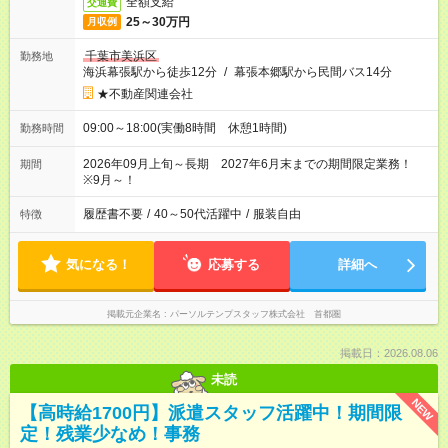
全額支給
交通費
25～30万円
月収例
千葉市美浜区
勤務地
海浜幕張駅から徒歩12分
/
幕張本郷駅から民間バス14分
★不動産関連会社
09:00～18:00(実働8時間 休憩1時間)
勤務時間
2026年09月上旬～長期 2027年6月末までの期間限定業務！
期間
※9月～！
履歴書不要
/
40～50代活躍中
/
服装自由
特徴
気になる！
応募する
詳細へ
掲載元企業名
パーソルテンプスタッフ株式会社 首都圏
掲載日：2026.08.06
未読
NEW
【高時給1700円】派遣スタッフ活躍中！期間限
定！残業少なめ！事務