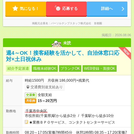
気になる！
応募する
詳細へ
掲載元企業名
パーソルテンプスタッフ株式会社 首都圏
掲載日：2026.08.06
未読
NEW
週4～OK！接客経験を活かして、自治体窓口応
対×土日祝休み
紹介予定派遣
職種未経験OK
ブランクOK
WEB登録・面接OK
時給1500円 月収例 186,000円+残業代
給与
交通費別途支給あり
全額支給
交通費
15～20万円
月収例
千葉市中央区
勤務地
市役所前(千葉県)駅から徒歩2分
/
千葉駅から徒歩10分
★業務ＢＰＯサービス、コンタクトセンターサービス
08:20～17:05(実働7時間45分 休憩1時間) 08:35～17:20(実働7
勤務時間