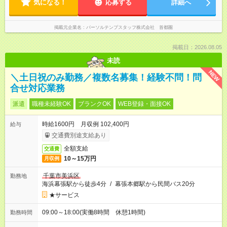
気になる！
応募する
詳細へ
掲載元企業名
パーソルテンプスタッフ株式会社 首都圏
掲載日：2026.08.05
未読
NEW
＼土日祝のみ勤務／複数名募集！経験不問！問
合せ対応業務
派遣
職種未経験OK
ブランクOK
WEB登録・面接OK
時給1600円 月収例 102,400円
給与
交通費別途支給あり
全額支給
交通費
10～15万円
月収例
千葉市美浜区
勤務地
海浜幕張駅から徒歩4分
/
幕張本郷駅から民間バス20分
★サービス
09:00～18:00(実働8時間 休憩1時間)
勤務時間