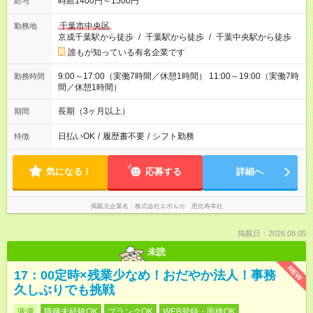
時給1400円～1500円
給与
千葉市中央区
勤務地
京成千葉駅から徒歩
/
千葉駅から徒歩
/
千葉中央駅から徒歩
誰もが知っている有名企業です
9:00～17:00（実働7時間／休憩1時間） 11:00～19:00（実働7時
勤務時間
間／休憩1時間）
長期（3ヶ月以上）
期間
日払いOK
/
履歴書不要
/
シフト勤務
特徴
気になる！
応募する
詳細へ
掲載元企業名
株式会社エボルカ 恵比寿本社
掲載日：2026.08.05
未読
NEW
17：00定時×残業少なめ！おだやか法人！事務
久しぶりでも挑戦
派遣
職種未経験OK
ブランクOK
WEB登録・面接OK