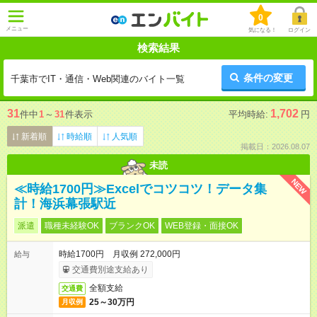
0
メニュー
気になる！
ログイン
検索結果
条件の変更
千葉市でIT・通信・Web関連のバイト一覧
31
1,702
件中
1
～
31
件表示
平均時給:
円
新着順
時給順
人気順
掲載日：2026.08.07
未読
NEW
≪時給1700円≫Excelでコツコツ！データ集
計！海浜幕張駅近
派遣
職種未経験OK
ブランクOK
WEB登録・面接OK
時給1700円 月収例 272,000円
給与
交通費別途支給あり
全額支給
交通費
25～30万円
月収例