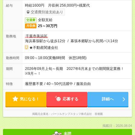
時給1600円 月収例 256,000円+残業代
給与
交通費別途支給あり
全額支給
交通費
25～30万円
月収例
千葉市美浜区
勤務地
海浜幕張駅から徒歩12分
/
幕張本郷駅から民間バス14分
★不動産関連会社
09:00～18:00(実働8時間 休憩1時間)
勤務時間
2026年09月上旬～長期 2027年6月末までの期間限定業務！
期間
※9月～！
履歴書不要
/
40～50代活躍中
/
服装自由
特徴
気になる！
応募する
詳細へ
掲載元企業名
パーソルテンプスタッフ株式会社 首都圏
掲載日：2026.08.04
未読