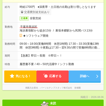
時給1700円 ●深夜帯・土日祝の出勤は割り増しとなります
給与
交通費別途支給あり
全額支給
交通費
千葉市美浜区
勤務地
海浜幕張駅から徒歩13分
/
幕張本郷駅から民間バス13分
★ソフトウェア開発
09:00～18:00(実働8時間 休憩1時間) 17:30～33:30(実働13時
勤務時間
間 休憩3時間) ※夜勤は17:30～翌9:30の間で実働8時間の勤務
となります※夜勤月6回
【急募】即日～長期 ※即日～！
期間
履歴書不要
/
40～50代活躍中
/
シフト勤務
特徴
気になる！
応募する
詳細へ
掲載元企業名
パーソルテンプスタッフ株式会社 首都圏
掲載日：2026.08.06
未読