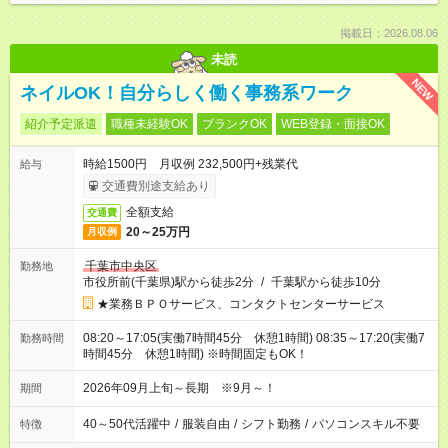
掲載日：2026.08.06
未読
NEW
ネイルOK！自分らしく働く事務系ワーク
紹介予定派遣
職種未経験OK
ブランクOK
WEB登録・面接OK
時給1500円 月収例 232,500円+残業代
給与
交通費別途支給あり
全額支給
交通費
20～25万円
月収例
千葉市中央区
勤務地
市役所前(千葉県)駅から徒歩2分
/
千葉駅から徒歩10分
★業務ＢＰＯサービス、コンタクトセンターサービス
08:20～17:05(実働7時間45分 休憩1時間) 08:35～17:20(実働7
勤務時間
時間45分 休憩1時間) ※時間固定もOK！
2026年09月上旬～長期 ※9月～！
期間
40～50代活躍中
/
服装自由
/
シフト勤務
/
パソコンスキル不要
特徴