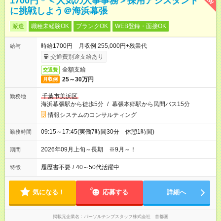
1700円＊＜人気の人事事務＞採用アシスタント
に挑戦しよう＠海浜幕張
派遣
職種未経験OK
ブランクOK
WEB登録・面接OK
時給1700円 月収例 255,000円+残業代
給与
交通費別途支給あり
全額支給
交通費
25～30万円
月収例
千葉市美浜区
勤務地
海浜幕張駅から徒歩5分
/
幕張本郷駅から民間バス15分
情報システムのコンサルティング
09:15～17:45(実働7時間30分 休憩1時間)
勤務時間
2026年09月上旬～長期 ※9月～！
期間
履歴書不要
/
40～50代活躍中
特徴
気になる！
応募する
詳細へ
掲載元企業名
パーソルテンプスタッフ株式会社 首都圏