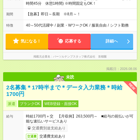
時間45分 休憩1時間) ※時間固定もOK！
【急募】即日～長期 ※8月～！
期間
40～50代活躍中
/
副業・WワークOK
/
服装自由
/
シフト勤務
特徴
気になる！
応募する
詳細へ
掲載元企業名
パーソルテンプスタッフ株式会社 首都圏
掲載日：2026.08.06
未読
NEW
2名募集＊17時半まで＊データ入力業務＊時給
1700円
派遣
ブランクOK
WEB登録・面接OK
時給1700円＋交 【月収例】263,500円～ ■給与の前払いが可
給与
能な速払いサービスあり
交通費別途支給あり
交通費支給あり
交通費