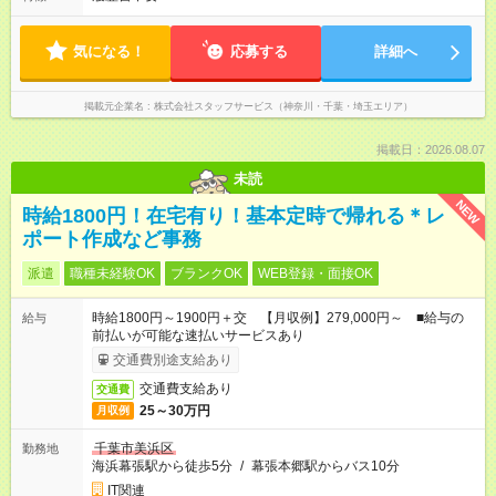
気になる！
応募する
詳細へ
掲載元企業名
株式会社スタッフサービス（神奈川・千葉・埼玉エリア）
掲載日：2026.08.07
未読
NEW
時給1800円！在宅有り！基本定時で帰れる＊レ
ポート作成など事務
派遣
職種未経験OK
ブランクOK
WEB登録・面接OK
時給1800円～1900円＋交 【月収例】279,000円～ ■給与の
給与
前払いが可能な速払いサービスあり
交通費別途支給あり
交通費支給あり
交通費
25～30万円
月収例
千葉市美浜区
勤務地
海浜幕張駅から徒歩5分
/
幕張本郷駅からバス10分
IT関連