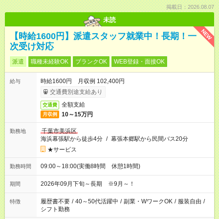
掲載日：2026.08.07
未読
NEW
【時給1600円】派遣スタッフ就業中！長期！一
次受け対応
派遣
職種未経験OK
ブランクOK
WEB登録・面接OK
時給1600円 月収例 102,400円
給与
交通費別途支給あり
全額支給
交通費
10～15万円
月収例
千葉市美浜区
勤務地
海浜幕張駅から徒歩4分
/
幕張本郷駅から民間バス20分
★サービス
09:00～18:00(実働8時間 休憩1時間)
勤務時間
2026年09月下旬～長期 ※9月～！
期間
履歴書不要
/
40～50代活躍中
/
副業・WワークOK
/
服装自由
/
特徴
シフト勤務