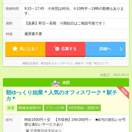
9:15～17:45 ※休憩は60分。※10時半～19時の勤務もありま
勤務時間
す。
【急募】即日～長期 ※開始日はご相談可能です！
期間
履歴書不要
特徴
気になる！
応募する
詳細へ
掲載元企業名
株式会社スタッフサービス（神奈川・千葉・埼玉エリア）
掲載日：2026.08.07
未読
NEW
朝ゆっくり始業＊人気のオフィスワーク＊駅チ
カ＊
派遣
職種未経験OK
ブランクOK
WEB登録・面接OK
時給1600円＋交 【月収例】248,000円～ ■給与の前払いが可
給与
能な速払いサービスあり
交通費別途支給あり