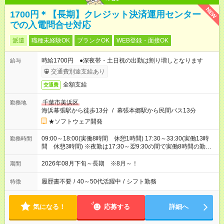
NEW
1700円＊【長期】クレジット決済運用センター
での入電問合せ対応
派遣
職種未経験OK
ブランクOK
WEB登録・面接OK
時給1700円 ●深夜帯・土日祝の出勤は割り増しとなります
給与
交通費別途支給あり
全額支給
交通費
千葉市美浜区
勤務地
海浜幕張駅から徒歩13分
/
幕張本郷駅から民間バス13分
★ソフトウェア開発
09:00～18:00(実働8時間 休憩1時間) 17:30～33:30(実働13時
勤務時間
間 休憩3時間) ※夜勤は17:30～翌9:30の間で実働8時間の勤務
となります※夜勤月6回
2026年08月下旬～長期 ※8月～！
期間
履歴書不要
/
40～50代活躍中
/
シフト勤務
特徴
気になる！
応募する
詳細へ