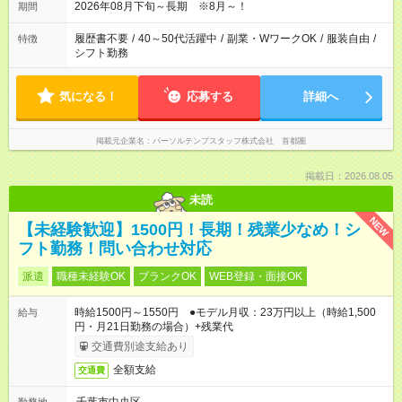
2026年08月下旬～長期 ※8月～！
期間
履歴書不要
/
40～50代活躍中
/
副業・WワークOK
/
服装自由
/
特徴
シフト勤務
気になる！
応募する
詳細へ
掲載元企業名
パーソルテンプスタッフ株式会社 首都圏
掲載日：2026.08.05
未読
NEW
【未経験歓迎】1500円！長期！残業少なめ！シ
フト勤務！問い合わせ対応
派遣
職種未経験OK
ブランクOK
WEB登録・面接OK
時給1500円～1550円 ●モデル月収：23万円以上（時給1,500
給与
円・月21日勤務の場合）+残業代
交通費別途支給あり
全額支給
交通費