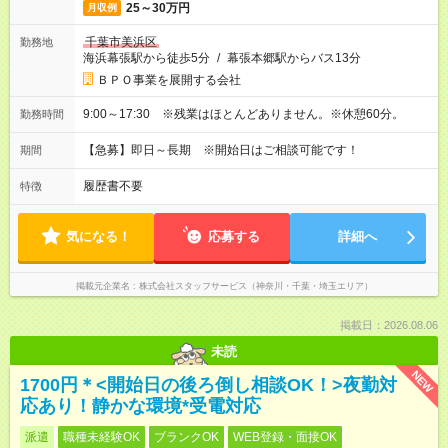
25～30万円
月収例
千葉市美浜区
勤務地
海浜幕張駅から徒歩5分
/
幕張本郷駅からバス13分
ＢＰＯ事業を展開する会社
9:00～17:30 ※残業はほとんどありません。※休憩60分。
勤務時間
【急募】即日～長期 ※開始日はご相談可能です！
期間
履歴書不要
特徴
気になる！
応募する
詳細へ
掲載元企業名
株式会社スタッフサービス（神奈川・千葉・埼玉エリア）
掲載日：2026.08.06
未読
NEW
1700円＊<開始日の後ろ倒し相談OK！>夜勤対
応あり！静かな環境*受電対応
派遣
職種未経験OK
ブランクOK
WEB登録・面接OK