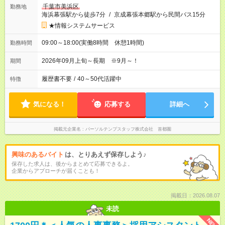
千葉市美浜区
勤務地
海浜幕張駅から徒歩7分
/
京成幕張本郷駅から民間バス15分
★情報システムサービス
09:00～18:00(実働8時間 休憩1時間)
勤務時間
2026年09月上旬～長期 ※9月～！
期間
履歴書不要
/
40～50代活躍中
特徴
気になる！
応募する
詳細へ
掲載元企業名
パーソルテンプスタッフ株式会社 首都圏
興味のあるバイト
は、とりあえず保存しよう♪
保存した求人は、後からまとめて応募できるよ。
企業からアプローチが届くことも！
掲載日：2026.08.07
未読
NEW