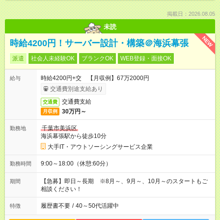
掲載日：2026.08.05
未読
NEW
時給4200円！サーバー設計・構築＠海浜幕張
派遣
社会人未経験OK
ブランクOK
WEB登録・面接OK
時給4200円+交 【月収例】67万2000円
給与
交通費別途支給あり
交通費支給
交通費
30万円～
月収例
千葉市美浜区
勤務地
海浜幕張駅から徒歩10分
大手IT・アウトソーシングサービス企業
9:00～18:00（休憩:60分）
勤務時間
【急募】即日～長期 ※8月～、9月～、10月～のスタートもご
期間
相談ください！
履歴書不要
/
40～50代活躍中
特徴