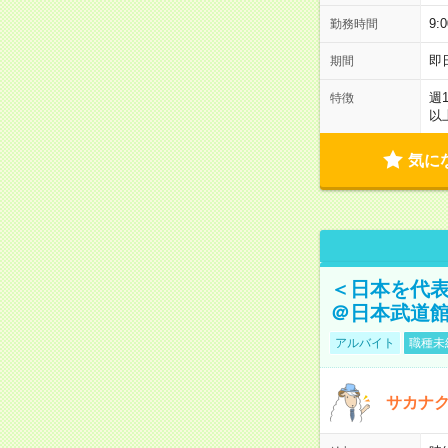
9:
勤務時間
即
期間
週
特徴
以
気に
＜日本を代
＠日本武道
アルバイト
職種未
サカナク