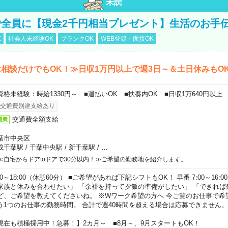
未読
全員に【現金2千円相当プレゼント】生活のお手
K
社会人未経験OK
ブランクOK
WEB登録・面接OK
相談だけでもOK！≫日収1万円以上で週3日～＆土日休みもO
資格未経験：時給1330円～ ■週払いOK ■扶養内OK ■日収1万640円以上
交通費別途支給あり
交通費全額支給
通費
葉市中央区
成千葉駅
/
千葉中央駅
/
新千葉駅
/
…
≪自宅からドアtoドアで30分以内！≫ご希望の勤務地を紹介します。
00～18:00（休憩60分） ■ご希望があれば下記シフトもOK！ 早番 7:00～16:00 遅
家族と休みを合わせたい」 「余裕を持って夕飯の準備がしたい」 「できれば
ど、ご希望を教えてくださいね。 ※Wワーク希望の方へ 今ご覧のお仕事で希
う1つのお仕事の勤務時間。 合計で週40時間を超える場合は応募できません。
現在も積極採用中！急募！】2カ月～ ■8月～、9月スタートもOK！