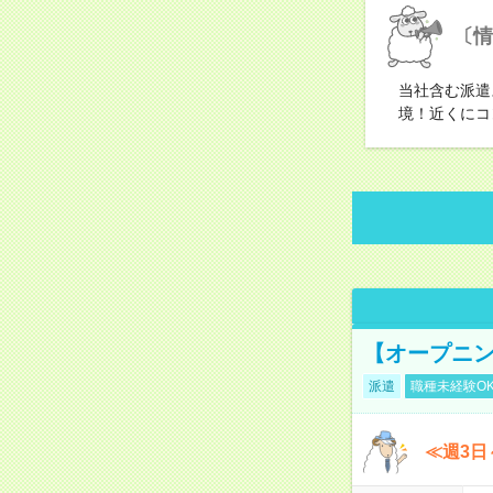
〔情
当社含む派遣
境！近くにコ
【オープニン
派遣
職種未経験O
≪週3日