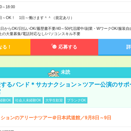
00～18:00
日～OK！ 1日～働けます＾＾（規定あり）
1日からOK
/
日払いOK
/
履歴書不要
/
40～50代活躍中
/
副業・WワークOK
/
服装自
上の大量募集
/
電話対応なし
/
パソコンスキル不要
なる！
応募する
詳
未読
表するバンド＊サカナクション＞ツアー公演のサポ
館
経験OK
社会人未経験OK
大学生歓迎
ブランクOK
ションのアリーナツアー＠日本武道館／9月8日～9日