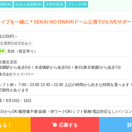
経験OK
社会人未経験OK
大学生歓迎
ブランクOK
イブを一緒に＊SEKAI NO OWARIドーム公演でのLIVEサポ
給1250円～
交通費別途支給あり
支給（規定有り）
通費
京都文京区
楽園駅から徒歩5分
/
水道橋駅から徒歩5分
/
春日(東京都)駅から徒歩7分
株式会社ライブパワー
シフト例＞ 7:00～23:00 13:30～22:00 上記の時間から好きな時間を選べま
可能性があります
募！8月15日・16日
1日からOK
/
履歴書不要
/
副業・WワークOK
/
シフト勤務
/
電話対応なし
/
パソコン
なる！
応募する
詳