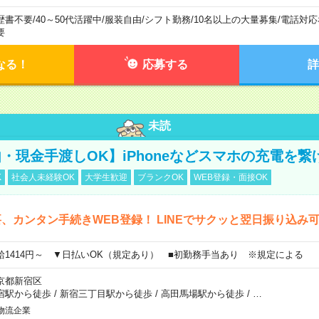
歴書不要
/
40～50代活躍中
/
服装自由
/
シフト勤務
/
10名以上の大量募集
/
電話対応
要
なる！
応募する
詳
未読
・現金手渡しOK】iPhoneなどスマホの充電を繋
K
社会人未経験OK
大学生歓迎
ブランクOK
WEB登録・面接OK
、カンタン手続きWEB登録！ LINEでサクッと翌日振り込み
給1414円～ ▼日払いOK（規定あり） ■初勤務手当あり ※規定による
京都新宿区
宿駅から徒歩
/
新宿三丁目駅から徒歩
/
高田馬場駅から徒歩
/
…
物流企業