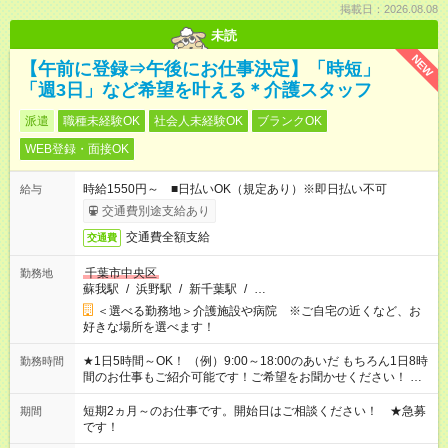
掲載日：2026.08.08
未読
NEW
【午前に登録⇒午後にお仕事決定】「時短」
「週3日」など希望を叶える＊介護スタッフ
派遣
職種未経験OK
社会人未経験OK
ブランクOK
WEB登録・面接OK
時給1550円～ ■日払いOK（規定あり）※即日払い不可
給与
交通費別途支給あり
交通費全額支給
交通費
千葉市中央区
勤務地
蘇我駅
/
浜野駅
/
新千葉駅
/
…
＜選べる勤務地＞介護施設や病院 ※ご自宅の近くなど、お
好きな場所を選べます！
★1日5時間～OK！ （例）9:00～18:00のあいだ もちろん1日8時
勤務時間
間のお仕事もご紹介可能です！ご希望をお聞かせください！ ※
週最低15時間以上の勤務が必要です
短期2ヵ月～のお仕事です。開始日はご相談ください！ ★急募
期間
です！