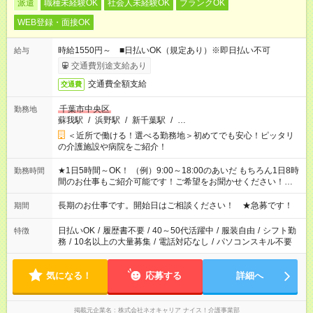
派遣
職種未経験OK
社会人未経験OK
ブランクOK
WEB登録・面接OK
時給1550円～ ■日払いOK（規定あり）※即日払い不可
給与
交通費別途支給あり
交通費全額支給
交通費
千葉市中央区
勤務地
蘇我駅
/
浜野駅
/
新千葉駅
/
…
＜近所で働ける！選べる勤務地＞初めてでも安心！ピッタリ
の介護施設や病院をご紹介！
★1日5時間～OK！ （例）9:00～18:00のあいだ もちろん1日8時
勤務時間
間のお仕事もご紹介可能です！ご希望をお聞かせください！★家
庭の都合でお休みが必要な場合も遠慮なくご相談ください。 ※
週最低15時間以上の勤務が必要です
長期のお仕事です。開始日はご相談ください！ ★急募です！
期間
日払いOK
/
履歴書不要
/
40～50代活躍中
/
服装自由
/
シフト勤
特徴
務
/
10名以上の大量募集
/
電話対応なし
/
パソコンスキル不要
気になる！
応募する
詳細へ
掲載元企業名
株式会社ネオキャリア ナイス！介護事業部