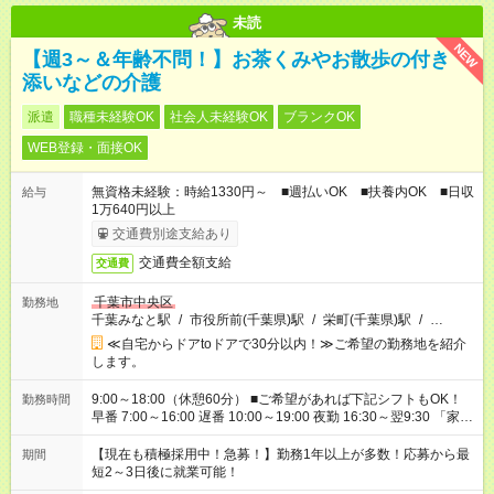
未読
NEW
【週3～＆年齢不問！】お茶くみやお散歩の付き
添いなどの介護
派遣
職種未経験OK
社会人未経験OK
ブランクOK
WEB登録・面接OK
無資格未経験：時給1330円～ ■週払いOK ■扶養内OK ■日収
給与
1万640円以上
交通費別途支給あり
交通費全額支給
交通費
千葉市中央区
勤務地
千葉みなと駅
/
市役所前(千葉県)駅
/
栄町(千葉県)駅
/
…
≪自宅からドアtoドアで30分以内！≫ご希望の勤務地を紹介
します。
9:00～18:00（休憩60分） ■ご希望があれば下記シフトもOK！
勤務時間
早番 7:00～16:00 遅番 10:00～19:00 夜勤 16:30～翌9:30 「家族
と休みを合わせたい」 「余裕を持って夕飯の準備がしたい」
「できれば残業はしたくない」 など、ご希望を教えてください
【現在も積極採用中！急募！】勤務1年以上が多数！応募から最
期間
ね。 ※Wワーク希望の方へ 今ご覧のお仕事で希望する勤務時間
短2～3日後に就業可能！
と、もう1つのお仕事の勤務時間。 合計で週40時間を超える場