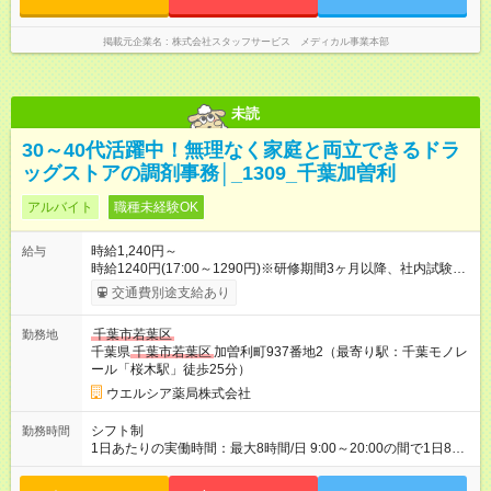
掲載元企業名
株式会社スタッフサービス メディカル事業本部
未読
30～40代活躍中！無理なく家庭と両立できるドラ
ッグストアの調剤事務│_1309_千葉加曽利
アルバイト
職種未経験OK
時給1,240円～
給与
時給1240円(17:00～1290円)※研修期間3ヶ月以降、社内試験に
よる更新判定あり 社内試験合格後、時給＋50～100円の昇給あ
交通費別途支給あり
り （大学生は＋20円） 試用期間あり：入社日から3ヶ月間／本
採用と待遇は変わりません。 【試用期間】試用期間あり 試用期
千葉市若葉区
勤務地
間の長さ：3ヶ月 雇用形態、給与は本採用時と同じです。
千葉県
千葉市若葉区
加曽利町937番地2（最寄り駅：千葉モノレ
ール「桜木駅」徒歩25分）
ウエルシア薬局株式会社
シフト制
勤務時間
1日あたりの実働時間：最大8時間/日 9:00～20:00の間で1日8時
間の勤務 ☆週3～5日の勤務 ※勤務曜日応相談 ☆未経験・無資格
可