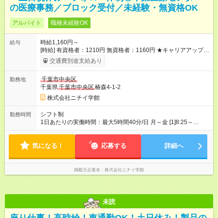
の医療事務／ブロック受付／未経験・無資格OK
アルバイト
職種未経験OK
時給1,160円～
給与
[時給] 有資格者：1210円 無資格者：1160円 ★キャリアアップ制
度あり 進級により給与がアップします！ 【試用期間】試用期間
交通費別途支給あり
あり 試用期間の長さ：3ヶ月 雇用形態、給与は本採用時と同じ
です。
千葉市中央区
勤務地
千葉県
千葉市中央区
椿森4-1-2
株式会社ニチイ学館
シフト制
勤務時間
1日あたりの実働時間：最大5時間40分/日 月～金 [1]8:25～
13:35（休憩なし） [2]8:25～14:05（休憩なし） ★[1]～[2]どちら
も勤務できる方 週3日～4日勤務
気になる！
応募する
詳細へ
掲載元企業名
株式会社ニチイ学館
未読