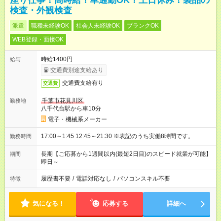
座り仕事！高時給！車通勤OK！土日休み！製品の
検査・外観検査
派遣
職種未経験OK
社会人未経験OK
ブランクOK
WEB登録・面接OK
時給1400円
給与
交通費別途支給あり
交通費支給有り
交通費
千葉市花見川区
勤務地
八千代台駅から車10分
電子・機械系メーカー
17:00～1:45 12:45～21:30 ※表記のうち実働8時間です。
勤務時間
長期【ご応募から1週間以内(最短2日目)のスピード就業が可能】
期間
即日～
履歴書不要
/
電話対応なし
/
パソコンスキル不要
特徴
気になる！
応募する
詳細へ