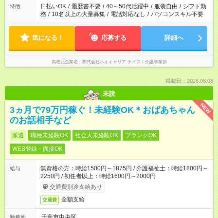
日払いOK
/
履歴書不要
/
40～50代活躍中
/
服装自由
/
シフト勤
特徴
務
/
10名以上の大量募集
/
電話対応なし
/
パソコンスキル不要
気になる！
応募する
詳細へ
掲載元企業名
株式会社ネオキャリア ナイス！介護事業部
掲載日：2026.08.08
未読
NEW
3ヵ月で79万円稼ぐ！未経験OK＊おばあちゃん
のお話相手など
派遣
職種未経験OK
社会人未経験OK
ブランクOK
WEB登録・面接OK
無資格の方：時給1500円～1875円 / 介護福祉士：時給1800円～
給与
2250円 / 初任者以上：時給1600円～2000円
交通費別途支給あり
全額支給
交通費
千葉市中央区
勤務地