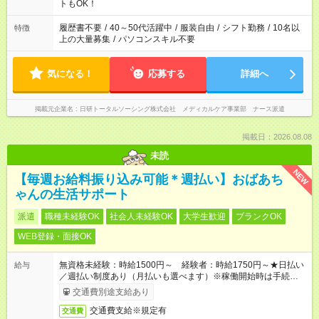
ーク希望の方へ 今ご覧のお仕事で希望する勤務時間と、もう1つ
トもOK！
のお仕事の勤務時間。 合計で週40時間を超える場合は応募でき
ません
履歴書不要
/
40～50代活躍中
/
服装自由
/
シフト勤務
/
10名以
特徴
上の大量募集
/
パソコンスキル不要
気になる！
応募する
詳細へ
掲載元企業名
日研トータルソーシング株式会社 メディカルケア事業部 ナース派遣
掲載日：2026.08.08
未読
NEW
【毎週お給料振り込み可能＊週払い】おばあち
ゃんの生活サポート
派遣
職種未経験OK
社会人未経験OK
大学生歓迎
ブランクOK
WEB登録・面接OK
無資格未経験：時給1500円～ 経験者：時給1750円～★日払い
給与
／週払い制度あり（月払いも選べます）※稼働開始時は手続き完
了次第のお支払いとなります。
交通費別途支給あり
交通費支給※規定有
交通費