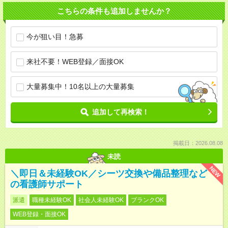
こちらの条件も追加しませんか？
今が狙い目！急募
来社不要！WEB登録／面接OK
大量募集中！10名以上の大量募集
追加して再検索！
掲載日：2026.08.08
未読
NEW
＼即日＆未経験OK／シーツ交換や備品整理など
の看護師サポート
派遣
職種未経験OK
社会人未経験OK
ブランクOK
WEB登録・面接OK