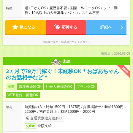
週1日からOK
/
履歴書不要
/
副業・WワークOK
/
シフト勤
特徴
務
/
10名以上の大量募集
/
パソコンスキル不要
気になる！
応募する
詳細へ
掲載元企業名
株式会社ケン＆スタッフ
掲載日：2026.08.08
未読
NEW
3ヵ月で79万円稼ぐ！未経験OK＊おばあちゃん
のお話相手など＊
派遣
職種未経験OK
社会人未経験OK
ブランクOK
WEB登録・面接OK
無資格の方：時給1500円～1875円 / 介護福祉士：時給1800円～
給与
2250円 / 初任者以上：時給1600円～2000円
交通費別途支給あり
全額支給
交通費