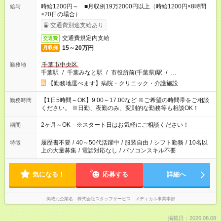
時給1200円～ ■月収例19万2000円以上（時給1200円×8時間
給与
×20日の場合）
交通費別途支給あり
交通費規定内支給
交通費
15～20万円
月収例
千葉市中央区
勤務地
千葉駅
/
千葉みなと駅
/
市役所前(千葉県)駅
/
…
【勤務地選べます】病院・クリニック・介護施設
【1日5時間～OK】9:00～17:00など ※ご希望の時間帯をご相談
勤務時間
ください。 ※日勤、夜勤のみ、変則的な勤務等も相談OK！
2ヶ月～OK ※スタート日はお気軽にご相談ください！
期間
履歴書不要
/
40～50代活躍中
/
服装自由
/
シフト勤務
/
10名以
特徴
上の大量募集
/
電話対応なし
/
パソコンスキル不要
気になる！
応募する
詳細へ
掲載元企業名
株式会社スタッフサービス メディカル事業本部
掲載日：2026.08.08