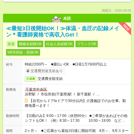
掲載日：2026.08.08
未読
NEW
≪最短3日後開始OK！≫体温・血圧の記録メイ
ン＊看護師資格で高収入Get！
派遣
職種未経験OK
社会人未経験OK
ブランクOK
WEB登録・面接OK
時給2200円～ ■週払いOK ■日収1万7600円以上
給与
交通費別途支給あり
交通費全額支給
交通費
千葉市中央区
勤務地
浜野駅
/
市役所前(千葉県)駅
/
新千葉駅
/
…
【自宅からドアtoドアで30分以内】介護施設でのお仕事。勤
務地選べます！
【日勤のみ】9:00～17:00（休憩60分） ■ご希望があればその他
勤務時間
シフトもOK！ （例）8:30～17:30 10:00～19:00 など
「家族とお休みを合わせたい」 「できれば残業はしたくない」
など、あなたのご希望に沿ったお仕事をご紹介します！ ※Wワ
2ヶ月～ ■ご応募から最短3日後に開始可能 8月～、9月スター
期間