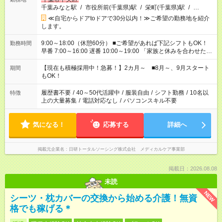
千葉みなと駅
/
市役所前(千葉県)駅
/
栄町(千葉県)駅
/
…
≪自宅からドアtoドアで30分以内！≫ご希望の勤務地を紹介
します。
9:00～18:00（休憩60分） ■ご希望があれば下記シフトもOK！
勤務時間
早番 7:00～16:00 遅番 10:00～19:00 「家族と休みを合わせた
い」 「余裕を持って夕飯の準備がしたい」 「できれば残業はし
たくない」 など、ご希望を教えてくださいね。 ※Wワーク希望
【現在も積極採用中！急募！】2カ月～ ■8月～、9月スタート
期間
の方へ 今ご覧のお仕事で希望する勤務時間と、もう1つのお仕事
もOK！
の勤務時間。 合計で週40時間を超える場合は応募できません。
履歴書不要
/
40～50代活躍中
/
服装自由
/
シフト勤務
/
10名以
特徴
上の大量募集
/
電話対応なし
/
パソコンスキル不要
気になる！
応募する
詳細へ
掲載元企業名
日研トータルソーシング株式会社 メディカルケア事業部
掲載日：2026.08.08
未読
NEW
シーツ・枕カバーの交換から始める介護！無資
格でも稼げる＊