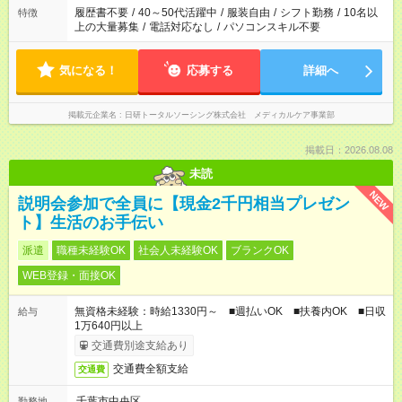
合は応募できません。
履歴書不要
/
40～50代活躍中
/
服装自由
/
シフト勤務
/
10名以
特徴
上の大量募集
/
電話対応なし
/
パソコンスキル不要
気になる！
応募する
詳細へ
掲載元企業名
日研トータルソーシング株式会社 メディカルケア事業部
掲載日：2026.08.08
未読
NEW
説明会参加で全員に【現金2千円相当プレゼン
ト】生活のお手伝い
派遣
職種未経験OK
社会人未経験OK
ブランクOK
WEB登録・面接OK
無資格未経験：時給1330円～ ■週払いOK ■扶養内OK ■日収
給与
1万640円以上
交通費別途支給あり
交通費全額支給
交通費
千葉市中央区
勤務地