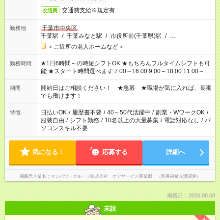
交通費支給※規定有
交通費
千葉市中央区
勤務地
千葉駅
/
千葉みなと駅
/
市役所前(千葉県)駅
/
…
＜ご近所の老人ホームなど＞
★1日6時間～の時短シフトOK ★もちろんフルタイムシフトも可
勤務時間
能 ★スタート時間選べます 7:00～16:00 9:00～18:00 11:00～
20:00 など 残業なし！ ※Wワークの場合、他のお仕事と合わせ
週40時間超の就業はご案内できません ※法令に基づき、週20時
開始日はご相談ください！ ★急募 ★職場が気に入れば、長期
期間
間以上勤務は社会保険への加入対象となります ※労働者派遣法
でも働けます！
（日雇い派遣の原則禁止）により、短時間・短期間の就業はご
案内が難しい場合があります
日払いOK
/
履歴書不要
/
40～50代活躍中
/
副業・WワークOK
/
特徴
服装自由
/
シフト勤務
/
10名以上の大量募集
/
電話対応なし
/
パ
ソコンスキル不要
気になる！
応募する
詳細へ
掲載元企業名
マンパワーグループ株式会社 ケアサービス事業部 （医療福祉介護関連）
掲載日：2026.08.08
未読