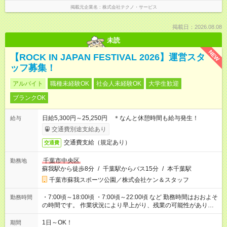
掲載元企業名
株式会社テクノ・サービス
掲載日：2026.08.08
未読
NEW
【ROCK IN JAPAN FESTIVAL 2026】運営スタ
ッフ募集！
アルバイト
職種未経験OK
社会人未経験OK
大学生歓迎
ブランクOK
日給5,300円～25,250円 ＊なんと休憩時間も給与発生！
給与
交通費別途支給あり
交通費支給（規定あり）
交通費
千葉市中央区
勤務地
蘇我駅から徒歩8分
/
千葉駅からバス15分
/
本千葉駅
千葉市蘇我スポーツ公園／株式会社ケン＆スタッフ
・7:00頃～18:00頃 ・7:00頃～22:00頃 など 勤務時間はおおよそ
勤務時間
の時間です。 作業状況により早上がり、残業の可能性がありま
す。
1日～OK！
期間