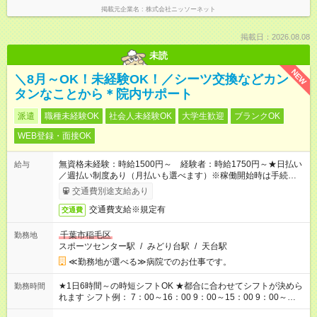
掲載元企業名
株式会社ニッソーネット
掲載日：2026.08.08
未読
NEW
＼8月～OK！未経験OK！／シーツ交換などカン
タンなことから＊院内サポート
派遣
職種未経験OK
社会人未経験OK
大学生歓迎
ブランクOK
WEB登録・面接OK
無資格未経験：時給1500円～ 経験者：時給1750円～★日払い
給与
／週払い制度あり（月払いも選べます）※稼働開始時は手続き完
了次第のお支払いとなります。
交通費別途支給あり
交通費支給※規定有
交通費
千葉市稲毛区
勤務地
スポーツセンター駅
/
みどり台駅
/
天台駅
≪勤務地が選べる≫病院でのお仕事です。
★1日6時間～の時短シフトOK ★都合に合わせてシフトが決めら
勤務時間
れます シフト例： 7：00～16：00 9：00～15：00 9：00～
18：00 11：00～20：00 など ※Wワークの場合、他のお仕事と