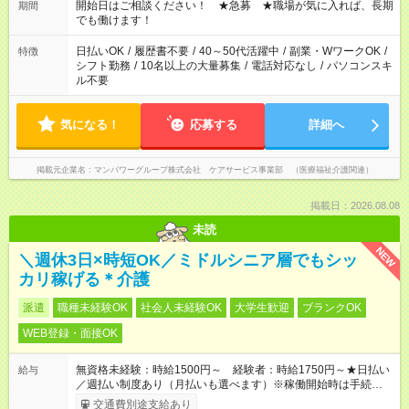
合わせ週40時間超の就業はご案内できません ※法令に基づき、
開始日はご相談ください！ ★急募 ★職場が気に入れば、長期
期間
週20時間以上勤務は社会保険への加入対象となります ※労働者
でも働けます！
派遣法（日雇い派遣の原則禁止）により、短時間・短期間の就
業はご案内が難しい場合があります
日払いOK
/
履歴書不要
/
40～50代活躍中
/
副業・WワークOK
/
特徴
シフト勤務
/
10名以上の大量募集
/
電話対応なし
/
パソコンスキ
ル不要
気になる！
応募する
詳細へ
掲載元企業名
マンパワーグループ株式会社 ケアサービス事業部 （医療福祉介護関連）
掲載日：2026.08.08
未読
NEW
＼週休3日×時短OK／ミドルシニア層でもシッ
カリ稼げる＊介護
派遣
職種未経験OK
社会人未経験OK
大学生歓迎
ブランクOK
WEB登録・面接OK
無資格未経験：時給1500円～ 経験者：時給1750円～★日払い
給与
／週払い制度あり（月払いも選べます）※稼働開始時は手続き完
了次第のお支払いとなります。
交通費別途支給あり