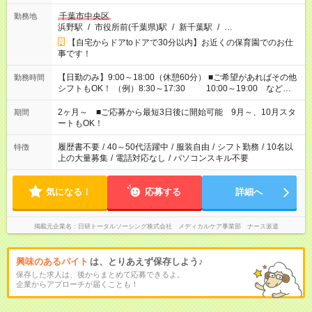
千葉市中央区
勤務地
浜野駅
/
市役所前(千葉県)駅
/
新千葉駅
/
…
【自宅からドアtoドアで30分以内】お近くの保育園でのお仕
事です！
【日勤のみ】9:00～18:00（休憩60分） ■ご希望があればその他
勤務時間
シフトもOK！ （例）8:30～17:30 10:00～19:00 など
「家族とお休みを合わせたい」 「余裕を持って夕飯の準備がし
たい」 「できれば残業はしたくない」 など、ご希望があれば教
2ヶ月～ ■ご応募から最短3日後に開始可能 9月～、10月スタ
期間
えてくださいね。 ※Wワーク希望の方へ 今ご覧のお仕事で希望
ートもOK！
する勤務時間と、もう1つのお仕事の勤務時間。 合計で週40時
間を超える場合は応募できません
履歴書不要
/
40～50代活躍中
/
服装自由
/
シフト勤務
/
10名以
特徴
上の大量募集
/
電話対応なし
/
パソコンスキル不要
気になる！
応募する
詳細へ
掲載元企業名
日研トータルソーシング株式会社 メディカルケア事業部 ナース派遣
興味のあるバイト
は、とりあえず保存しよう♪
保存した求人は、後からまとめて応募できるよ。
企業からアプローチが届くことも！