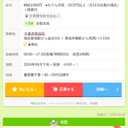
時給1600円 ●モデル月収：25万円以上（月21日出勤の場合）
給与
＋残業代
交通費別途支給あり
全額支給
交通費
千葉市美浜区
勤務地
海浜幕張駅から徒歩3分
/
幕張本郷駅から民間バス15分
★商社
09:00～17:35(実働7時間35分 休憩1時間)
勤務時間
2026年09月下旬～長期 ※9月～！
期間
履歴書不要
/
40～50代活躍中
特徴
気になる！
応募する
詳細へ
掲載元企業名
パーソルテンプスタッフ株式会社 首都圏
掲載日：2026.08.08
未読