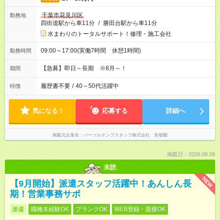
千葉市花見川区
勤務地
四街道駅から車11分
/
勝田台駅から車11分
水まわりのトータルサポート！修理・施工会社
09:00～17:00(実働7時間 休憩1時間)
勤務時間
【急募】即日～長期 ※8月～！
期間
履歴書不要
/
40～50代活躍中
特徴
気になる！
応募する
詳細へ
掲載元企業名
パーソルテンプスタッフ株式会社 首都圏
掲載日：2026.08.08
未読
NEW
【9月開始】派遣スタッフ活躍中！あんしん長
期！営業事務サポ
派遣
職種未経験OK
ブランクOK
WEB登録・面接OK