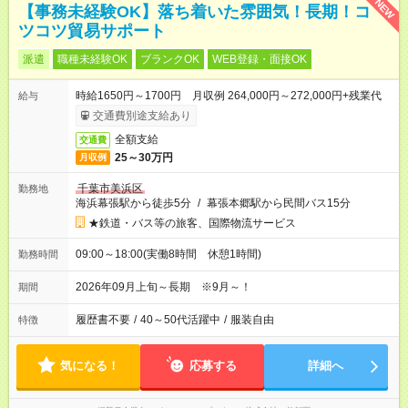
NEW
【事務未経験OK】落ち着いた雰囲気！長期！コ
ツコツ貿易サポート
派遣
職種未経験OK
ブランクOK
WEB登録・面接OK
時給1650円～1700円 月収例 264,000円～272,000円+残業代
給与
交通費別途支給あり
全額支給
交通費
25～30万円
月収例
千葉市美浜区
勤務地
海浜幕張駅から徒歩5分
/
幕張本郷駅から民間バス15分
★鉄道・バス等の旅客、国際物流サービス
09:00～18:00(実働8時間 休憩1時間)
勤務時間
2026年09月上旬～長期 ※9月～！
期間
履歴書不要
/
40～50代活躍中
/
服装自由
特徴
気になる！
応募する
詳細へ