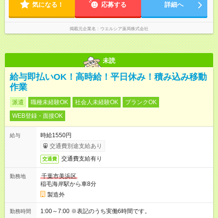
気になる！
応募する
詳細へ
掲載元企業名
ウエルシア薬局株式会社
未読
給与即払いOK！高時給！平日休み！積み込み移動
作業
派遣
職種未経験OK
社会人未経験OK
ブランクOK
WEB登録・面接OK
時給1550円
給与
交通費別途支給あり
交通費支給有り
交通費
千葉市美浜区
勤務地
稲毛海岸駅から車8分
製造外
1:00～7:00 ※表記のうち実働6時間です。
勤務時間