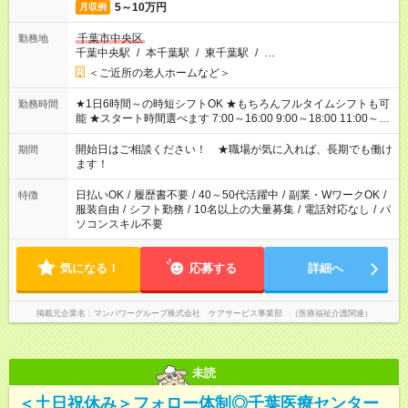
5～10万円
月収例
千葉市中央区
勤務地
千葉中央駅
/
本千葉駅
/
東千葉駅
/
…
＜ご近所の老人ホームなど＞
★1日6時間～の時短シフトOK ★もちろんフルタイムシフトも可
勤務時間
能 ★スタート時間選べます 7:00～16:00 9:00～18:00 11:00～
20:00 など 残業なし！ ※Wワークの場合、他のお仕事と合わせ
週40時間超の就業はご案内できません ※法令に基づき、週20時
開始日はご相談ください！ ★職場が気に入れば、長期でも働け
期間
間以上勤務は社会保険への加入対象となります ※労働者派遣法
ます！
（日雇い派遣の原則禁止）により、短時間・短期間の就業はご
案内が難しい場合があります
日払いOK
/
履歴書不要
/
40～50代活躍中
/
副業・WワークOK
/
特徴
服装自由
/
シフト勤務
/
10名以上の大量募集
/
電話対応なし
/
パ
ソコンスキル不要
気になる！
応募する
詳細へ
掲載元企業名
マンパワーグループ株式会社 ケアサービス事業部 （医療福祉介護関連）
未読
＜土日祝休み＞フォロー体制◎千葉医療センター