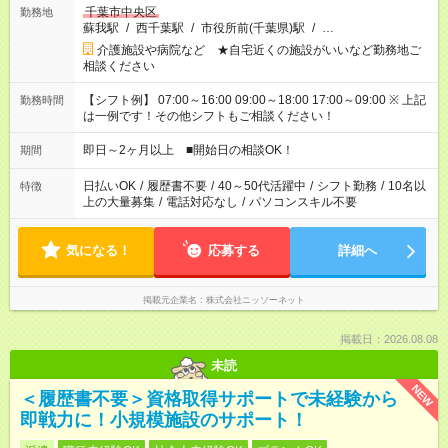
千葉市中央区
勤務地
蘇我駅
/
西千葉駅
/
市役所前(千葉県)駅
/
…
介護施設や病院など ★自宅近くの施設がいいなど勤務地ご
相談ください
【シフト例】 07:00～16:00 09:00～18:00 17:00～09:00 ※ 上記
勤務時間
は一例です！その他シフトもご相談ください！
即日～2ヶ月以上 ■開始日の相談OK！
期間
日払いOK
/
履歴書不要
/
40～50代活躍中
/
シフト勤務
/
10名以
特徴
上の大量募集
/
電話対応なし
/
パソコンスキル不要
気になる！
応募する
詳細へ
掲載元企業名
株式会社ニッソーネット
掲載日：2026.08.08
未読
NEW
＜履歴書不要＞資格取得サポートで未経験から
即戦力に！小規模施設のサポート！