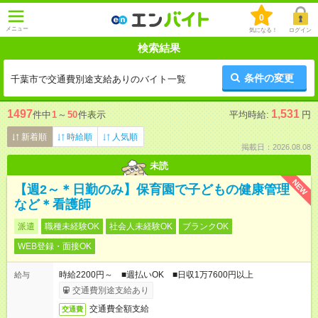
0
メニュー
気になる！
ログイン
検索結果
条件の変更
千葉市で交通費別途支給ありのバイト一覧
1497
1,531
件中
1
～
50
件表示
平均時給:
円
新着順
時給順
人気順
掲載日：2026.08.08
未読
NEW
【週2～＊日勤のみ】保育園で子どもの健康管理
など＊看護師
派遣
職種未経験OK
社会人未経験OK
ブランクOK
WEB登録・面接OK
時給2200円～ ■週払いOK ■日収1万7600円以上
給与
交通費別途支給あり
交通費全額支給
交通費