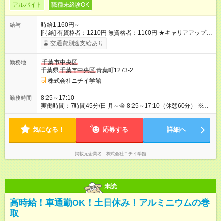
アルバイト
職種未経験OK
時給1,160円～
給与
[時給] 有資格者：1210円 無資格者：1160円 ★キャリアアップ制
度あり 進級により給与がアップします！ 【試用期間】試用期間
交通費別途支給あり
あり 試用期間の長さ：3ヶ月 雇用形態、給与は本採用時と同じ
です。
千葉市中央区
勤務地
千葉県
千葉市中央区
青葉町1273-2
株式会社ニチイ学館
8:25～17:10
勤務時間
実働時間：7時間45分/日 月～金 8:25～17:10（休憩60分） ※早
出8:10～もしくは8:20～あり ※週2日～3日勤務
気になる！
応募する
詳細へ
掲載元企業名
株式会社ニチイ学館
未読
高時給！車通勤OK！土日休み！アルミニウムの巻
取