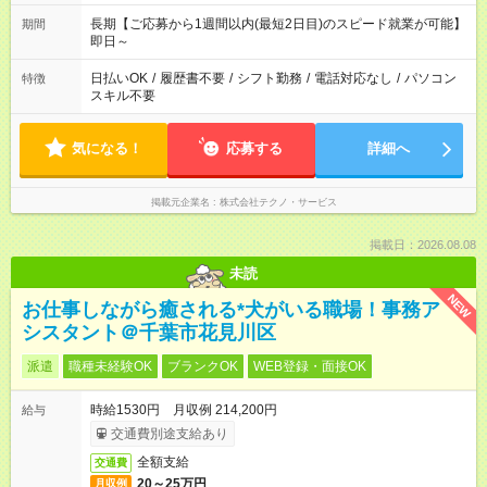
長期【ご応募から1週間以内(最短2日目)のスピード就業が可能】
期間
即日～
日払いOK
/
履歴書不要
/
シフト勤務
/
電話対応なし
/
パソコン
特徴
スキル不要
気になる！
応募する
詳細へ
掲載元企業名
株式会社テクノ・サービス
掲載日：2026.08.08
未読
NEW
お仕事しながら癒される*犬がいる職場！事務ア
シスタント＠千葉市花見川区
派遣
職種未経験OK
ブランクOK
WEB登録・面接OK
時給1530円 月収例 214,200円
給与
交通費別途支給あり
全額支給
交通費
20～25万円
月収例