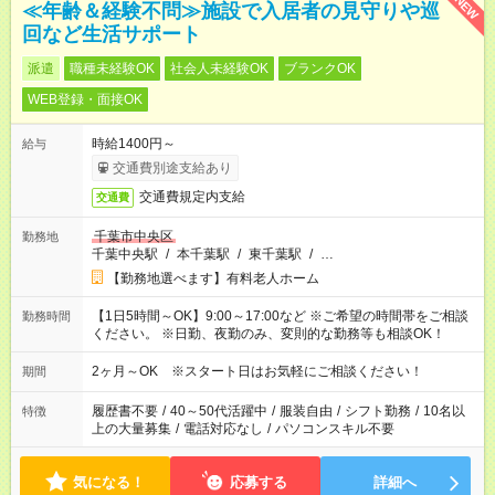
NEW
≪年齢＆経験不問≫施設で入居者の見守りや巡
回など生活サポート
派遣
職種未経験OK
社会人未経験OK
ブランクOK
WEB登録・面接OK
時給1400円～
給与
交通費別途支給あり
交通費規定内支給
交通費
千葉市中央区
勤務地
千葉中央駅
/
本千葉駅
/
東千葉駅
/
…
【勤務地選べます】有料老人ホーム
【1日5時間～OK】9:00～17:00など ※ご希望の時間帯をご相談
勤務時間
ください。 ※日勤、夜勤のみ、変則的な勤務等も相談OK！
2ヶ月～OK ※スタート日はお気軽にご相談ください！
期間
履歴書不要
/
40～50代活躍中
/
服装自由
/
シフト勤務
/
10名以
特徴
上の大量募集
/
電話対応なし
/
パソコンスキル不要
気になる！
応募する
詳細へ