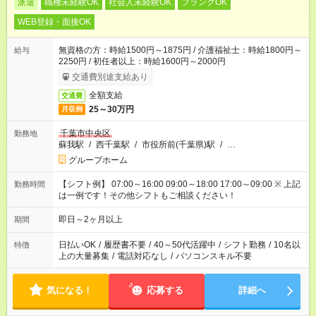
派遣
職種未経験OK
社会人未経験OK
ブランクOK
WEB登録・面接OK
無資格の方：時給1500円～1875円 / 介護福祉士：時給1800円～
給与
2250円 / 初任者以上：時給1600円～2000円
交通費別途支給あり
全額支給
交通費
25～30万円
月収例
千葉市中央区
勤務地
蘇我駅
/
西千葉駅
/
市役所前(千葉県)駅
/
…
グループホーム
【シフト例】 07:00～16:00 09:00～18:00 17:00～09:00 ※ 上記
勤務時間
は一例です！その他シフトもご相談ください！
即日～2ヶ月以上
期間
日払いOK
/
履歴書不要
/
40～50代活躍中
/
シフト勤務
/
10名以
特徴
上の大量募集
/
電話対応なし
/
パソコンスキル不要
気になる！
応募する
詳細へ