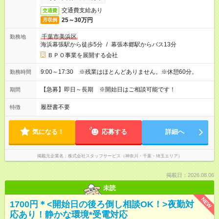
交通費支給あり
交通費
25～30万円
月収例
千葉市美浜区
勤務地
海浜幕張駅から徒歩5分
/
幕張本郷駅からバス13分
ＢＰＯ事業を展開する会社
9:00～17:30 ※残業はほとんどありません。※休憩60分。
勤務時間
【急募】即日～長期 ※開始日はご相談可能です！
期間
履歴書不要
特徴
気になる！
応募する
詳細へ
掲載元企業名
株式会社スタッフサービス（神奈川・千葉・埼玉エリア）
掲載日：2026.08.06
未読
NEW
1700円＊<開始日の後ろ倒し相談OK！>夜勤対
応あり！静かな環境*受電対応