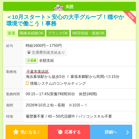
未読
NEW
＜10月スタート＞安心の大手グループ！穏やか
環境で働こう！事務
派遣
職種未経験OK
ブランクOK
WEB登録・面接OK
時給1600円～1750円
給与
交通費別途支給あり
全額支給
交通費
千葉市美浜区
勤務地
海浜幕張駅から徒歩5分
/
幕張本郷駅から民間バス15分
情報システムのコンサルティング
09:15～17:45(実働7時間30分 休憩1時間)
勤務時間
2026年10月上旬～長期 ※10月～！
期間
履歴書不要
/
40～50代活躍中
/
パソコンスキル不要
特徴
気になる！
応募する
詳細へ