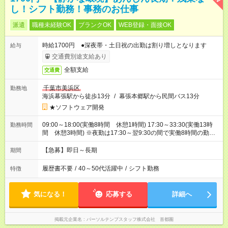
し！シフト勤務！事務のお仕事
派遣
職種未経験OK
ブランクOK
WEB登録・面接OK
時給1700円 ●深夜帯・土日祝の出勤は割り増しとなります
給与
交通費別途支給あり
全額支給
交通費
千葉市美浜区
勤務地
海浜幕張駅から徒歩13分
/
幕張本郷駅から民間バス13分
★ソフトウェア開発
09:00～18:00(実働8時間 休憩1時間) 17:30～33:30(実働13時
勤務時間
間 休憩3時間) ※夜勤は17:30～翌9:30の間で実働8時間の勤務
となります※夜勤月6回
【急募】即日～長期
期間
履歴書不要
/
40～50代活躍中
/
シフト勤務
特徴
気になる！
応募する
詳細へ
掲載元企業名
パーソルテンプスタッフ株式会社 首都圏