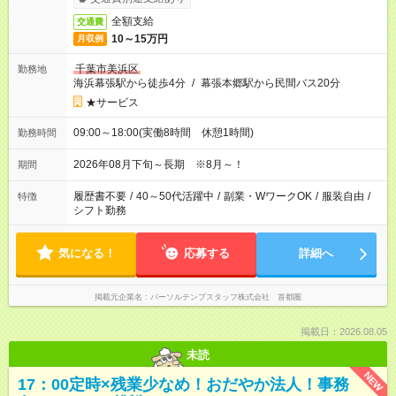
全額支給
交通費
10～15万円
月収例
千葉市美浜区
勤務地
海浜幕張駅から徒歩4分
/
幕張本郷駅から民間バス20分
★サービス
09:00～18:00(実働8時間 休憩1時間)
勤務時間
2026年08月下旬～長期 ※8月～！
期間
履歴書不要
/
40～50代活躍中
/
副業・WワークOK
/
服装自由
/
特徴
シフト勤務
気になる！
応募する
詳細へ
掲載元企業名
パーソルテンプスタッフ株式会社 首都圏
掲載日：2026.08.05
未読
NEW
17：00定時×残業少なめ！おだやか法人！事務