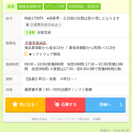
派遣
職種未経験OK
ブランクOK
WEB登録・面接OK
時給1700円 ●深夜帯・土日祝の出勤は割り増しとなります
給与
交通費別途支給あり
全額支給
交通費
千葉市美浜区
勤務地
海浜幕張駅から徒歩13分
/
幕張本郷駅から民間バス13分
★ソフトウェア開発
09:00～18:00(実働8時間 休憩1時間) 17:30～33:30(実働13時
勤務時間
間 休憩3時間) ※夜勤は17:30～翌9:30の間で実働8時間の勤務
となります※夜勤月6回
【急募】即日～長期 ※即日～！
期間
履歴書不要
/
40～50代活躍中
/
シフト勤務
特徴
気になる！
応募する
詳細へ
掲載元企業名
パーソルテンプスタッフ株式会社 首都圏
掲載日：2026.08.06