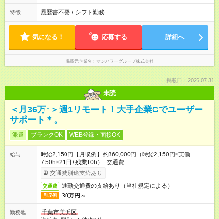
履歴書不要
/
シフト勤務
特徴
気になる！
応募する
詳細へ
掲載元企業名
マンパワーグループ株式会社
掲載日：2026.07.31
未読
＜月36万↑＞週1リモート！大手企業Gでユーザー
サポート＊。
派遣
ブランクOK
WEB登録・面接OK
時給2,150円【月収例】約360,000円（時給2,150円×実働
給与
7.50h×21日+残業10h）+交通費
交通費別途支給あり
通勤交通費の支給あり（当社規定による）
交通費
30万円～
月収例
千葉市美浜区
勤務地