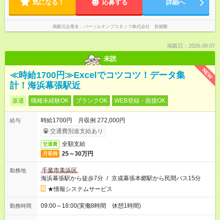
気になる！
応募する
詳細へ
掲載元企業名
パーソルテンプスタッフ株式会社 首都圏
掲載日：2026.08.07
未読
NEW
≪時給1700円≫Excelでコツコツ！データ集
計！海浜幕張駅近
派遣
職種未経験OK
ブランクOK
WEB登録・面接OK
時給1700円 月収例 272,000円
給与
交通費別途支給あり
全額支給
交通費
25～30万円
月収例
千葉市美浜区
勤務地
海浜幕張駅から徒歩7分
/
京成幕張本郷駅から民間バス15分
★情報システムサービス
09:00～18:00(実働8時間 休憩1時間)
勤務時間