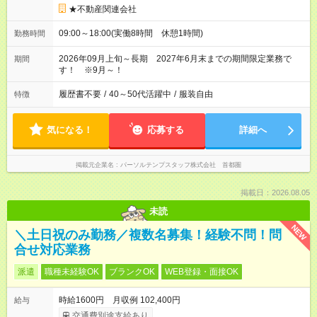
★不動産関連会社
09:00～18:00(実働8時間 休憩1時間)
勤務時間
2026年09月上旬～長期 2027年6月末までの期間限定業務で
期間
す！ ※9月～！
履歴書不要
/
40～50代活躍中
/
服装自由
特徴
気になる！
応募する
詳細へ
掲載元企業名
パーソルテンプスタッフ株式会社 首都圏
掲載日：2026.08.05
未読
NEW
＼土日祝のみ勤務／複数名募集！経験不問！問
合せ対応業務
派遣
職種未経験OK
ブランクOK
WEB登録・面接OK
時給1600円 月収例 102,400円
給与
交通費別途支給あり