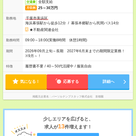
全額支給
交通費
25～30万円
月収例
千葉市美浜区
勤務地
海浜幕張駅から徒歩12分
/
幕張本郷駅から民間バス14分
★不動産関連会社
09:00～18:00(実働8時間 休憩1時間)
勤務時間
2026年09月上旬～長期 2027年6月末までの期間限定業務！
期間
※9月～！
履歴書不要
/
40～50代活躍中
/
服装自由
特徴
気になる！
応募する
詳細へ
掲載元企業名
パーソルテンプスタッフ株式会社 首都圏
少しエリアを広げると、
13
求人が
件増えます！