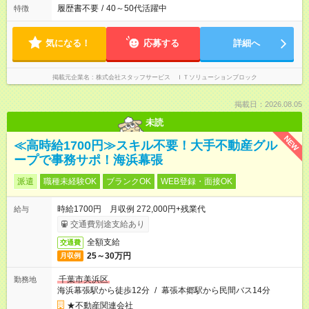
履歴書不要
/
40～50代活躍中
特徴
気になる！
応募する
詳細へ
掲載元企業名
株式会社スタッフサービス ＩＴソリューションブロック
掲載日：2026.08.05
未読
NEW
≪高時給1700円≫スキル不要！大手不動産グル
ープで事務サポ！海浜幕張
派遣
職種未経験OK
ブランクOK
WEB登録・面接OK
時給1700円 月収例 272,000円+残業代
給与
交通費別途支給あり
全額支給
交通費
25～30万円
月収例
千葉市美浜区
勤務地
海浜幕張駅から徒歩12分
/
幕張本郷駅から民間バス14分
★不動産関連会社