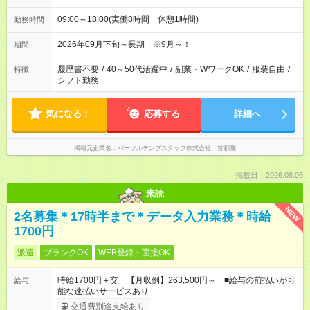
09:00～18:00(実働8時間 休憩1時間)
勤務時間
2026年09月下旬～長期 ※9月～！
期間
履歴書不要
/
40～50代活躍中
/
副業・WワークOK
/
服装自由
/
特徴
シフト勤務
気になる！
応募する
詳細へ
掲載元企業名
パーソルテンプスタッフ株式会社 首都圏
掲載日：2026.08.06
未読
NEW
2名募集＊17時半まで＊データ入力業務＊時給
1700円
派遣
ブランクOK
WEB登録・面接OK
時給1700円＋交 【月収例】263,500円～ ■給与の前払いが可
給与
能な速払いサービスあり
交通費別途支給あり