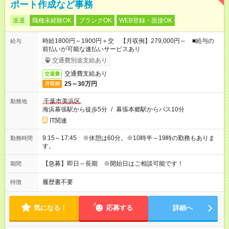
ポート作成など事務
派遣
職種未経験OK
ブランクOK
WEB登録・面接OK
時給1800円～1900円＋交 【月収例】279,000円～ ■給与の
給与
前払いが可能な速払いサービスあり
交通費別途支給あり
交通費支給あり
交通費
25～30万円
月収例
千葉市美浜区
勤務地
海浜幕張駅から徒歩5分
/
幕張本郷駅からバス10分
IT関連
9:15～17:45 ※休憩は60分。※10時半～19時の勤務もありま
勤務時間
す。
【急募】即日～長期 ※開始日はご相談可能です！
期間
履歴書不要
特徴
気になる！
応募する
詳細へ