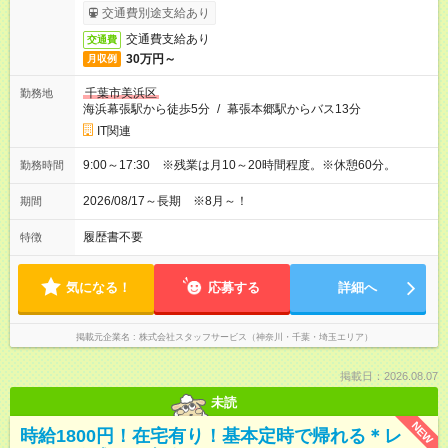
交通費別途支給あり
交通費支給あり
交通費
30万円～
月収例
千葉市美浜区
勤務地
海浜幕張駅から徒歩5分
/
幕張本郷駅からバス13分
IT関連
9:00～17:30 ※残業は月10～20時間程度。※休憩60分。
勤務時間
2026/08/17～長期 ※8月～！
期間
履歴書不要
特徴
気になる！
応募する
詳細へ
掲載元企業名
株式会社スタッフサービス（神奈川・千葉・埼玉エリア）
掲載日：2026.08.07
未読
NEW
時給1800円！在宅有り！基本定時で帰れる＊レ