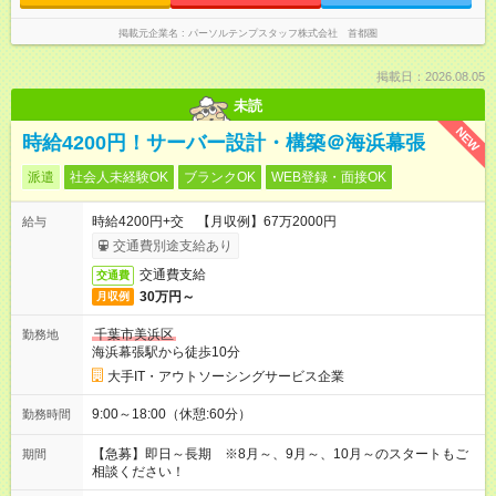
掲載元企業名
パーソルテンプスタッフ株式会社 首都圏
掲載日：2026.08.05
未読
NEW
時給4200円！サーバー設計・構築＠海浜幕張
派遣
社会人未経験OK
ブランクOK
WEB登録・面接OK
時給4200円+交 【月収例】67万2000円
給与
交通費別途支給あり
交通費支給
交通費
30万円～
月収例
千葉市美浜区
勤務地
海浜幕張駅から徒歩10分
大手IT・アウトソーシングサービス企業
9:00～18:00（休憩:60分）
勤務時間
【急募】即日～長期 ※8月～、9月～、10月～のスタートもご
期間
相談ください！