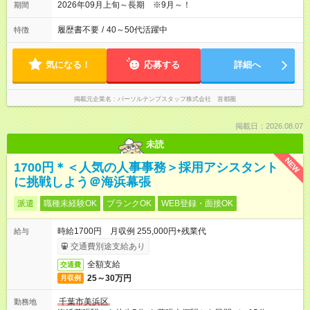
2026年09月上旬～長期 ※9月～！
期間
履歴書不要
/
40～50代活躍中
特徴
気になる！
応募する
詳細へ
掲載元企業名
パーソルテンプスタッフ株式会社 首都圏
掲載日：2026.08.07
未読
NEW
1700円＊＜人気の人事事務＞採用アシスタント
に挑戦しよう＠海浜幕張
派遣
職種未経験OK
ブランクOK
WEB登録・面接OK
時給1700円 月収例 255,000円+残業代
給与
交通費別途支給あり
全額支給
交通費
25～30万円
月収例
千葉市美浜区
勤務地