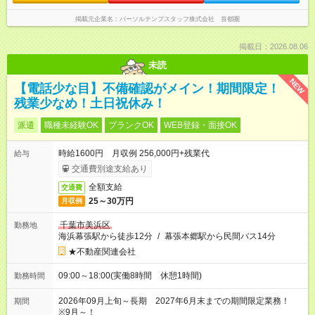
掲載元企業名
パーソルテンプスタッフ株式会社 首都圏
掲載日：2026.08.06
未読
NEW
【電話少な目】不備確認がメイン！期間限定！
残業少なめ！土日祝休み！
派遣
職種未経験OK
ブランクOK
WEB登録・面接OK
時給1600円 月収例 256,000円+残業代
給与
交通費別途支給あり
全額支給
交通費
25～30万円
月収例
千葉市美浜区
勤務地
海浜幕張駅から徒歩12分
/
幕張本郷駅から民間バス14分
★不動産関連会社
09:00～18:00(実働8時間 休憩1時間)
勤務時間
2026年09月上旬～長期 2027年6月末までの期間限定業務！
期間
※9月～！