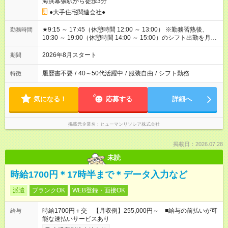
海浜幕張駅から徒歩3分
●大手住宅関連会社●
★9:15 ～ 17:45（休憩時間 12:00 ～ 13:00） ※勤務習熟後、
勤務時間
10:30 ～ 19:00（休憩時間 14:00 ～ 15:00）のシフト出勤を月1
回程度お願いする可能性あり
2026年8月スタート
期間
履歴書不要
/
40～50代活躍中
/
服装自由
/
シフト勤務
特徴
気になる！
応募する
詳細へ
掲載元企業名
ヒューマンリソシア株式会社
掲載日：2026.07.28
未読
時給1700円＊17時半まで＊データ入力など
派遣
ブランクOK
WEB登録・面接OK
時給1700円＋交 【月収例】255,000円～ ■給与の前払いが可
給与
能な速払いサービスあり