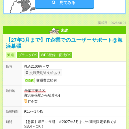
見てみる
掲載日：2026.08.04
未読
【27年3月まで】IT企業でのユーザーサポート@海
浜幕張
派遣
ブランクOK
WEB登録・面接OK
時給2100円＋交
給与
交通費別途支給あり
交通費支給有
交通費
千葉市美浜区
勤務地
海浜幕張駅から徒歩4分
IT企業
9:15～17:45
勤務時間
【急募】即日～長期 ※2027年3月までの期間限定業務です
期間
※8月～OK！