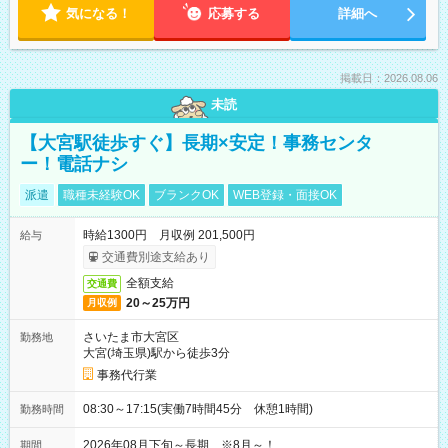
気になる！
応募する
詳細へ
掲載日：2026.08.06
未読
【大宮駅徒歩すぐ】長期×安定！事務センタ
ー！電話ナシ
派遣
職種未経験OK
ブランクOK
WEB登録・面接OK
時給1300円 月収例 201,500円
給与
交通費別途支給あり
全額支給
交通費
20～25万円
月収例
さいたま市大宮区
勤務地
大宮(埼玉県)駅から徒歩3分
事務代行業
08:30～17:15(実働7時間45分 休憩1時間)
勤務時間
2026年08月下旬～長期 ※8月～！
期間