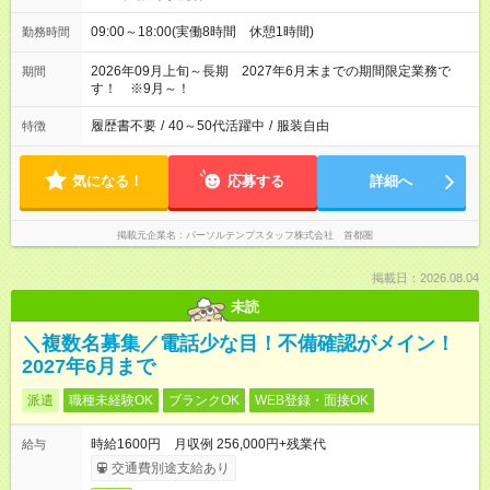
09:00～18:00(実働8時間 休憩1時間)
勤務時間
2026年09月上旬～長期 2027年6月末までの期間限定業務で
期間
す！ ※9月～！
履歴書不要
/
40～50代活躍中
/
服装自由
特徴
気になる！
応募する
詳細へ
掲載元企業名
パーソルテンプスタッフ株式会社 首都圏
掲載日：2026.08.04
未読
＼複数名募集／電話少な目！不備確認がメイン！
2027年6月まで
派遣
職種未経験OK
ブランクOK
WEB登録・面接OK
時給1600円 月収例 256,000円+残業代
給与
交通費別途支給あり