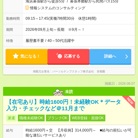
海浜幕張駅から徒歩5分
/
幕張本郷駅から民間バス15分
情報システムのコンサルティング
09:15～17:45(実働7時間30分 休憩1時間)
勤務時間
2026年09月上旬～長期 ※9月～！
期間
履歴書不要
/
40～50代活躍中
特徴
気になる！
応募する
詳細へ
掲載元企業名
パーソルテンプスタッフ株式会社 首都圏
掲載日：2026.08.07
未読
NEW
【在宅あり】時給1600円！未経験OK＊データ
入力・チェックなど＠11月まで
派遣
職種未経験OK
ブランクOK
WEB登録・面接OK
時給1600円＋交 【月収例】314,000円～ ■給与の前払いが可
給与
能な速払いサービスあり