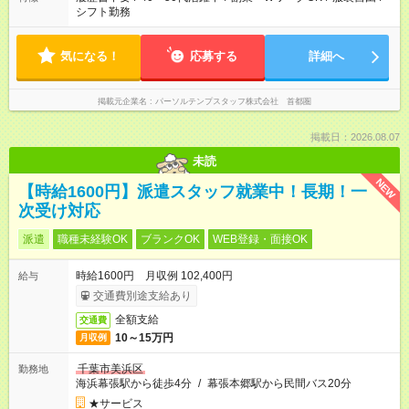
シフト勤務
気になる！
応募する
詳細へ
掲載元企業名
パーソルテンプスタッフ株式会社 首都圏
掲載日：2026.08.07
未読
NEW
【時給1600円】派遣スタッフ就業中！長期！一
次受け対応
派遣
職種未経験OK
ブランクOK
WEB登録・面接OK
時給1600円 月収例 102,400円
給与
交通費別途支給あり
全額支給
交通費
10～15万円
月収例
千葉市美浜区
勤務地
海浜幕張駅から徒歩4分
/
幕張本郷駅から民間バス20分
★サービス