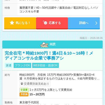
履歴書不要
/
40～50代活躍中
/
服装自由
/
電話対応なし
/
パソ
特徴
コンスキル不要
気になる！
応募する
詳細へ
掲載日：2026.08.06
未読
完全在宅＊時給1900円！週4日＆10～16時！メ
ディアコンサル企業で事務アシ
派遣
ブランクOK
WEB登録・面接OK
時給1900円 月収例 15万円 時給1900円×実働5h×週4日×4
給与
週 ※月収例を保証するものではありません。※給与即受取りサ
ービス利用可（利用条件有）
交通費別途支給あり
1ヶ月3万円を上限として実費支給
交通費
15～20万円
月収例
東京都千代田区
勤務地