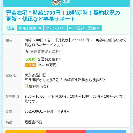
未読
完全在宅＊時給1700円！16時定時！契約状況の
更新・修正など事務サポート
派遣
職種未経験OK
ブランクOK
WEB登録・面接OK
時給1700円＋交 【月収例】272,000円～ ■給与の前払いが可
給与
能な速払いサービスあり
交通費別途支給あり
交通費支給あり
交通費
25～30万円
月収例
東京都品川区
勤務地
五反田駅から徒歩7分
/
大崎広小路駅から徒歩5分
情報通信会社
9:00～16:00 ※休憩60分。10時～18時・10時～19時も相談可
勤務時間
能です。
2026/09/01～長期 ※9月～！
期間
履歴書不要
特徴