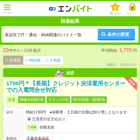
0
メニュー
気になる！
ログイン
検索結果
条件の変更
美浜区でIT・通信・Web関連のバイト一覧
23
1,770
件中
1
～
23
件表示
平均時給:
円
新着順
時給順
人気順
掲載日：2026.08.07
未読
NEW
1700円＊【長期】クレジット決済運用センター
での入電問合せ対応
派遣
職種未経験OK
ブランクOK
WEB登録・面接OK
時給1700円 ●深夜帯・土日祝の出勤は割り増しとなります
給与
交通費別途支給あり
全額支給
交通費
千葉市美浜区
勤務地