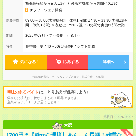
海浜幕張駅から徒歩13分
/
幕張本郷駅から民間バス13分
★ソフトウェア開発
09:00～18:00(実働8時間 休憩1時間) 17:30～33:30(実働13時
勤務時間
間 休憩3時間) ※夜勤は17:30～翌9:30の間で実働8時間の勤務
となります※夜勤月6回
2026年08月下旬～長期 ※8月～！
期間
履歴書不要
/
40～50代活躍中
/
シフト勤務
特徴
気になる！
応募する
詳細へ
掲載元企業名
パーソルテンプスタッフ株式会社 首都圏
興味のあるバイト
は、とりあえず保存しよう♪
保存した求人は、後からまとめて応募できるよ。
企業からアプローチが届くことも！
掲載日：2026.08.07
未読
NEW
1700円＊【静かな環境】あんしん長期！残業な