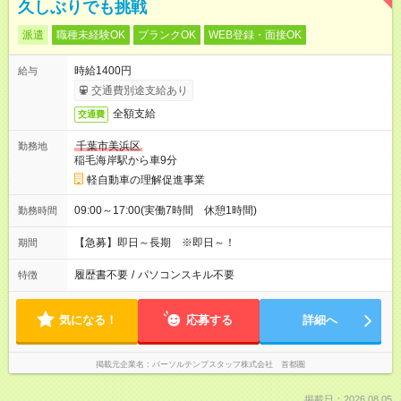
久しぶりでも挑戦
派遣
職種未経験OK
ブランクOK
WEB登録・面接OK
時給1400円
給与
交通費別途支給あり
全額支給
交通費
千葉市美浜区
勤務地
稲毛海岸駅から車9分
軽自動車の理解促進事業
09:00～17:00(実働7時間 休憩1時間)
勤務時間
【急募】即日～長期 ※即日～！
期間
履歴書不要
/
パソコンスキル不要
特徴
気になる！
応募する
詳細へ
掲載元企業名
パーソルテンプスタッフ株式会社 首都圏
掲載日：2026.08.05