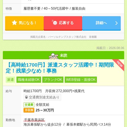
履歴書不要
/
40～50代活躍中
/
服装自由
特徴
気になる！
応募する
詳細へ
掲載元企業名
パーソルテンプスタッフ株式会社 首都圏
掲載日：2026.08.06
未読
NEW
【高時給1700円】派遣スタッフ活躍中！期間限
定！残業少なめ！事務
派遣
職種未経験OK
ブランクOK
WEB登録・面接OK
時給1700円 月収例 272,000円+残業代
給与
交通費別途支給あり
全額支給
交通費
25～30万円
月収例
千葉市美浜区
勤務地
海浜幕張駅から徒歩12分
/
幕張本郷駅から民間バス14分