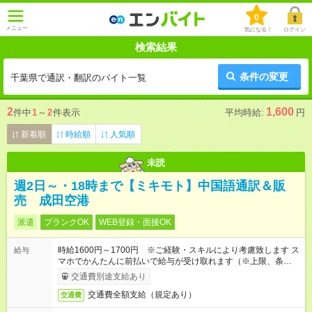
0
メニュー
気になる！
ログイン
検索結果
条件の変更
千葉県で通訳・翻訳のバイト一覧
2
1,600
件中
1
～
2
件表示
平均時給:
円
新着順
時給順
人気順
未読
週2日～・18時まで【ミキモト】中国語通訳＆販
売 成田空港
派遣
ブランクOK
WEB登録・面接OK
時給1600円～1700円 ※ご経験・スキルにより考慮致します ス
給与
マホでかんたんに前払いで給与が受け取れます（※上限、条件
あり）
交通費別途支給あり
交通費全額支給（規定あり）
交通費