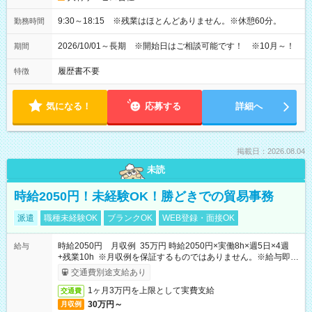
9:30～18:15 ※残業はほとんどありません。※休憩60分。
勤務時間
2026/10/01～長期 ※開始日はご相談可能です！ ※10月～！
期間
履歴書不要
特徴
気になる！
応募する
詳細へ
掲載日：2026.08.04
未読
時給2050円！未経験OK！勝どきでの貿易事務
派遣
職種未経験OK
ブランクOK
WEB登録・面接OK
時給2050円 月収例 35万円 時給2050円×実働8h×週5日×4週
給与
+残業10h ※月収例を保証するものではありません。※給与即受
取りサービス利用可（利用条件有）
交通費別途支給あり
1ヶ月3万円を上限として実費支給
交通費
30万円～
月収例