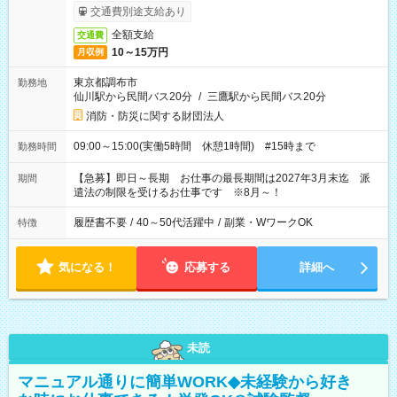
交通費別途支給あり
全額支給
交通費
10～15万円
月収例
東京都調布市
勤務地
仙川駅から民間バス20分
/
三鷹駅から民間バス20分
消防・防災に関する財団法人
09:00～15:00(実働5時間 休憩1時間) #15時まで
勤務時間
【急募】即日～長期 お仕事の最長期間は2027年3月末迄 派
期間
遣法の制限を受けるお仕事です ※8月～！
履歴書不要
/
40～50代活躍中
/
副業・WワークOK
特徴
気になる！
応募する
詳細へ
未読
マニュアル通りに簡単WORK◆未経験から好き