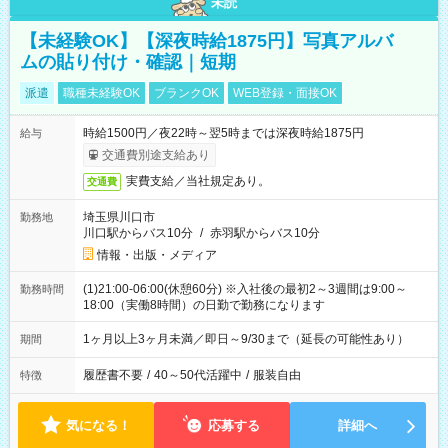
未読
【未経験OK】【深夜時給1875円】写真アルバ
ムの貼り付け・確認｜短期
派遣
職種未経験OK
ブランクOK
WEB登録・面接OK
時給1500円／夜22時～翌5時までは深夜時給1875円
給与
交通費別途支給あり
実費支給／当社規定あり。
交通費
埼玉県川口市
勤務地
川口駅からバス10分
/
赤羽駅からバス10分
情報・出版・メディア
(1)21:00-06:00(休憩60分) ※入社後の最初2～3週間は9:00～
勤務時間
18:00（実働8時間）の日勤で勤務になります
1ヶ月以上3ヶ月未満／即日～9/30まで（延長の可能性あり）
期間
履歴書不要
/
40～50代活躍中
/
服装自由
特徴
気になる！
応募する
詳細へ