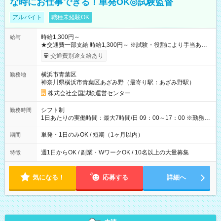
な時にお仕事できる！単発OK◎試験監督
アルバイト
職種未経験OK
時給1,300円～
給与
★交通費一部支給 時給1,300円～ ※試験・役割により手当あり
※勤務回数により昇給あり 【即給（前払い）オプションあ
交通費別途支給あり
り！】 希望される場合、勤務から1週間ほどで給与の一部を受け
取れます。 ※手数料418円がかかります。 【過去試験日の収入
横浜市青葉区
勤務地
例】 ・河合塾模擬試験 8:30～17:30（休憩1時間） 時給1,300円
神奈川県横浜市青葉区あざみ野（最寄り駅：あざみ野駅）
×8時間＝日収10,400円＋交通費 ※当日の役割により時給＋100
円の場合あり ・国家試験 7:00～13:30（休憩なし） 時給1,300
株式会社全国試験運営センター
円（役割手当＋100円）×6時間＝日収8,400円＋交通費 【試用期
間】試用期間なし
シフト制
勤務時間
1日あたりの実働時間：最大7時間/日 09：00～17：00 ※勤務時
間は 試験により異なります。
単発・1日のみOK / 短期（1ヶ月以内）
期間
週1日からOK / 副業・WワークOK / 10名以上の大量募集
特徴
気になる！
応募する
詳細へ