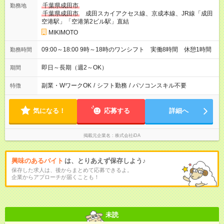
千葉県成田市
勤務地
千葉県成田市
成田スカイアクセス線、京成本線、JR線「成田
空港駅」「空港第2ビル駅」直結
MIKIMOTO
09:00～18:00 9時～18時のワンシフト 実働8時間 休憩1時間
勤務時間
即日～長期（週2～OK）
期間
副業・WワークOK
/
シフト勤務
/
パソコンスキル不要
特徴
気になる！
応募する
詳細へ
掲載元企業名
株式会社iDA
興味のあるバイト
は、とりあえず保存しよう♪
保存した求人は、後からまとめて応募できるよ。
企業からアプローチが届くことも！
未読