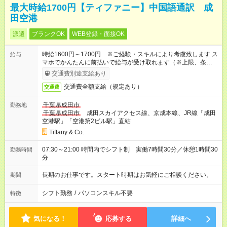
最大時給1700円【ティファニー】中国語通訳 成
田空港
派遣
ブランクOK
WEB登録・面接OK
時給1600円～1700円 ※ご経験・スキルにより考慮致します ス
給与
マホでかんたんに前払いで給与が受け取れます（※上限、条件
あり）
交通費別途支給あり
交通費全額支給（規定あり）
交通費
千葉県成田市
勤務地
千葉県成田市
成田スカイアクセス線、京成本線、JR線「成田
空港駅」「空港第2ビル駅」直結
Tiffany & Co.
07:30～21:00 時間内でシフト制 実働7時間30分／休憩1時間30
勤務時間
分
長期のお仕事です。スタート時期はお気軽にご相談ください。
期間
シフト勤務
/
パソコンスキル不要
特徴
気になる！
応募する
詳細へ