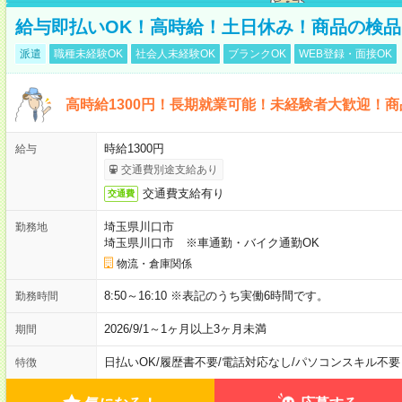
給与即払いOK！高時給！土日休み！商品の検品
派遣
職種未経験OK
社会人未経験OK
ブランクOK
WEB登録・面接OK
高時給1300円！長期就業可能！未経験者大歓迎！
時給1300円
給与
交通費別途支給あり
交通費支給有り
交通費
埼玉県川口市
勤務地
埼玉県川口市 ※車通勤・バイク通勤OK
物流・倉庫関係
8:50～16:10 ※表記のうち実働6時間です。
勤務時間
2026/9/1～1ヶ月以上3ヶ月未満
期間
日払いOK
/
履歴書不要
/
電話対応なし
/
パソコンスキル不要
特徴