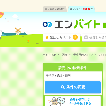
エン派遣
71454
件
エン バイト
82531
件
0
気になるリスト
保存した希
バイトTOP
関東
千葉県のアルバイト・バイ
設定中の検索条件
美浜区 / 通訳・翻訳
条件の変更
条件を保存して
メールを受け取る