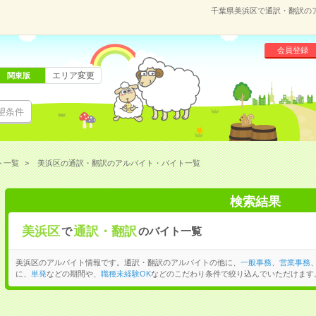
千葉県美浜区で通訳・翻訳の
会員登録
エリア変更
関東版
望条件
ト一覧
美浜区の通訳・翻訳のアルバイト・バイト一覧
検索結果
美浜区
通訳・翻訳
で
のバイト一覧
美浜区のアルバイト情報です。通訳・翻訳のアルバイトの他に、
一般事務
、
営業事務
に、
単発
などの期間や、
職種未経験OK
などのこだわり条件で絞り込んでいただけます