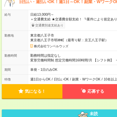
日払い・週払いOK！週1日～OK！副業・WワークO
日給13,000円～
給与
＋交通費支給 ★交通費全額支給！ ┗案件により規定あり
交通費別途支給あり
東京都八王子市
勤務地
東京都八王子市明神町（最寄り駅：京王八王子駅）
株式会社ワンベルウッズ
勤務時間は指定なし
勤務時間
変形労働時間制 想定労働時間160時間/月 【シフト例】 ・8
単発・1日のみOK
期間
週1日からOK / 日払いOK / 副業・WワークOK / 10名
特徴
気になる！
応募する
未読