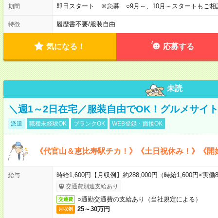
即日スタート ※急募 ○9月～、10月～スタートもご相
期間
履歴書不要
/
服装自由
特徴
気になる！
応募する
未読
＼週1～2日在宅／服装自由でOK！グルメサイ
派遣
職種未経験OK
ブランクOK
WEB登録・面接OK
《代官山＆恵比寿駅チカ！》《土日祝休み！》《開
時給1,600円【月収例】約288,000円（時給1,600円×実働8
給与
交通費別途支給あり
○通勤交通費の支給あり（当社規定による）
交通費
25～30万円
月収例