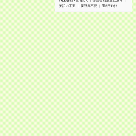
WEB登録・面接OK
交通費別途支給あり
英語力不要
履歴書不要
週5日勤務