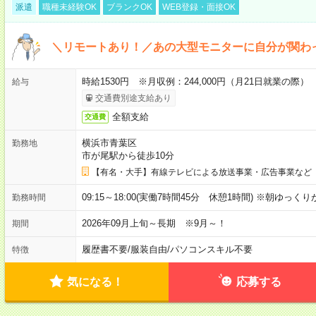
派遣
職種未経験OK
ブランクOK
WEB登録・面接OK
＼リモートあり！／あの大型モニターに自分が関わ
時給1530円 ※月収例：244,000円（月21日就業の際）
給与
交通費別途支給あり
全額支給
交通費
横浜市青葉区
勤務地
市が尾駅から徒歩10分
【有名・大手】有線テレビによる放送事業・広告事業など
09:15～18:00(実働7時間45分 休憩1時間) ※朝ゆっく
勤務時間
2026年09月上旬～長期 ※9月～！
期間
履歴書不要
/
服装自由
/
パソコンスキル不要
特徴
気になる！
応募する