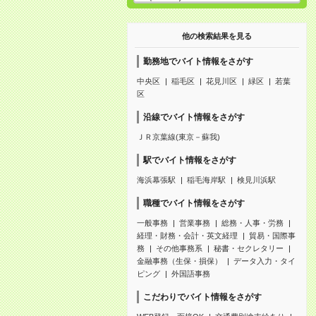
他の検索結果を見る
勤務地でバイト情報をさがす
中央区
稲毛区
花見川区
緑区
若葉
区
沿線でバイト情報をさがす
ＪＲ京葉線(東京－蘇我)
駅でバイト情報をさがす
海浜幕張駅
稲毛海岸駅
検見川浜駅
職種でバイト情報をさがす
一般事務
営業事務
総務・人事・労務
経理・財務・会計・英文経理
貿易・国際事
務
その他事務系
秘書・セクレタリー
金融事務（生保・損保）
データ入力・タイ
ピング
外国語事務
こだわりでバイト情報をさがす