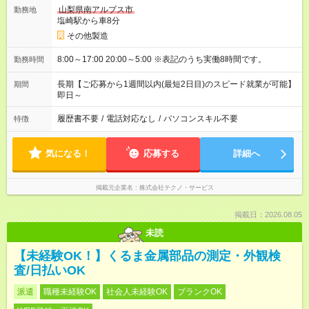
山梨県南アルプス市
勤務地
塩崎駅から車8分
その他製造
8:00～17:00 20:00～5:00 ※表記のうち実働8時間です。
勤務時間
長期【ご応募から1週間以内(最短2日目)のスピード就業が可能】
期間
即日～
履歴書不要
/
電話対応なし
/
パソコンスキル不要
特徴
気になる！
応募する
詳細へ
掲載元企業名
株式会社テクノ・サービス
掲載日：2026.08.05
未読
【未経験OK！】くるま金属部品の測定・外観検
査/日払いOK
派遣
職種未経験OK
社会人未経験OK
ブランクOK