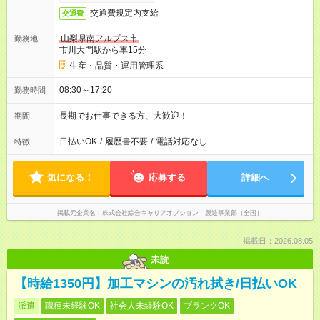
交通費規定内支給
交通費
山梨県南アルプス市
勤務地
市川大門駅から車15分
生産・品質・運用管理系
08:30～17:20
勤務時間
長期でお仕事できる方、大歓迎！
期間
日払いOK
/
履歴書不要
/
電話対応なし
特徴
気になる！
応募する
詳細へ
掲載元企業名
株式会社綜合キャリアオプション 製造事業部（全国）
掲載日：2026.08.05
未読
【時給1350円】加工マシンの汚れ拭き/日払いOK
派遣
職種未経験OK
社会人未経験OK
ブランクOK