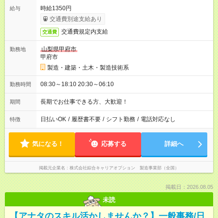
時給1350円
給与
交通費別途支給あり
交通費規定内支給
交通費
山梨県甲府市
勤務地
甲府市
製造・建築・土木・製造技術系
08:30～18:10 20:30～06:10
勤務時間
長期でお仕事できる方、大歓迎！
期間
日払いOK
/
履歴書不要
/
シフト勤務
/
電話対応なし
特徴
気になる！
応募する
詳細へ
掲載元企業名
株式会社綜合キャリアオプション 製造事業部（全国）
掲載日：2026.08.05
未読
【アナタのスキル活かしませんか？】一般事務/日