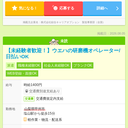
気になる！
応募する
詳細へ
掲載元企業名
株式会社綜合キャリアオプション 製造事業部（全国）
掲載日：2026.08.05
未読
【未経験者歓迎！】ウエハの研磨機オペレーター/
日払いOK
派遣
職種未経験OK
社会人未経験OK
ブランクOK
WEB登録・面接OK
時給1400円
給与
交通費別途支給あり
交通費規定内支給
交通費
山梨県甲州市
勤務地
塩山駅から徒歩15分
軽作業・物流・配送系