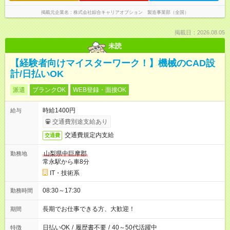
掲載元企業名
株式会社綜合キャリアオプション 製造事業部（全国）
掲載日：2026.08.05
未読
【経験者向けマイスターワーク！】機械のCAD設
計/日払いOK
派遣
ブランクOK
WEB登録・面接OK
時給1400円
給与
交通費別途支給あり
交通費規定内支給
交通費
山梨県中巨摩郡
勤務地
常永駅から車8分
IT・技術系
08:30～17:30
勤務時間
長期でお仕事できる方、大歓迎！
期間
日払いOK
/
履歴書不要
/
40～50代活躍中
特徴