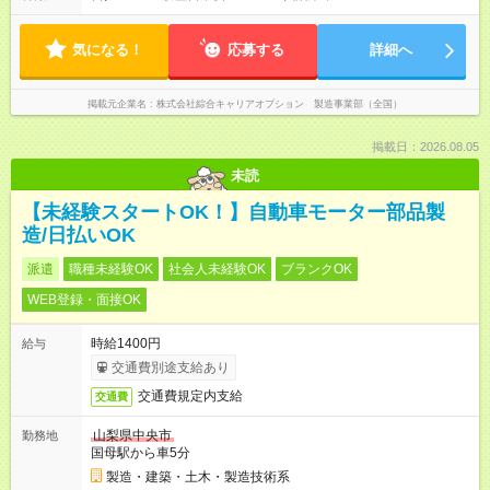
気になる！
応募する
詳細へ
掲載元企業名
株式会社綜合キャリアオプション 製造事業部（全国）
掲載日：2026.08.05
未読
【未経験スタートOK！】自動車モーター部品製
造/日払いOK
派遣
職種未経験OK
社会人未経験OK
ブランクOK
WEB登録・面接OK
時給1400円
給与
交通費別途支給あり
交通費規定内支給
交通費
山梨県中央市
勤務地
国母駅から車5分
製造・建築・土木・製造技術系