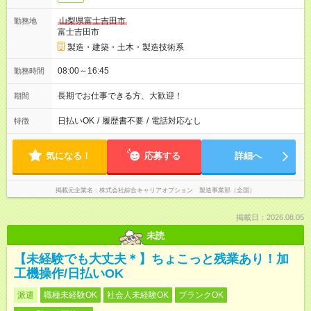
山梨県富士吉田市
勤務地
富士吉田市
製造・建築・土木・製造技術系
08:00～16:45
勤務時間
長期でお仕事できる方、大歓迎！
期間
日払いOK
/
履歴書不要
/
電話対応なし
特徴
気になる！
応募する
詳細へ
掲載元企業名
株式会社綜合キャリアオプション 製造事業部（全国）
掲載日：2026.08.05
未読
【未経験でも大丈夫＊】ちょこっと残業あり！加
工機操作/日払いOK
派遣
職種未経験OK
社会人未経験OK
ブランクOK