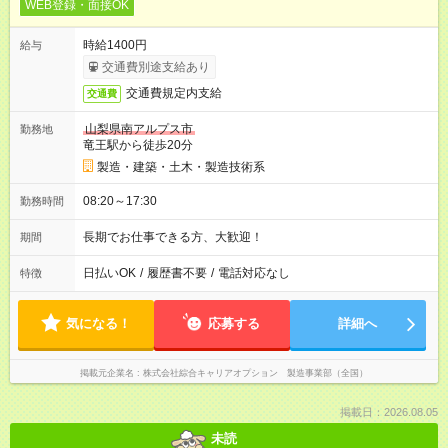
WEB登録・面接OK
時給1400円
給与
交通費別途支給あり
交通費規定内支給
交通費
山梨県南アルプス市
勤務地
竜王駅から徒歩20分
製造・建築・土木・製造技術系
08:20～17:30
勤務時間
長期でお仕事できる方、大歓迎！
期間
日払いOK
/
履歴書不要
/
電話対応なし
特徴
気になる！
応募する
詳細へ
掲載元企業名
株式会社綜合キャリアオプション 製造事業部（全国）
掲載日：2026.08.05
未読