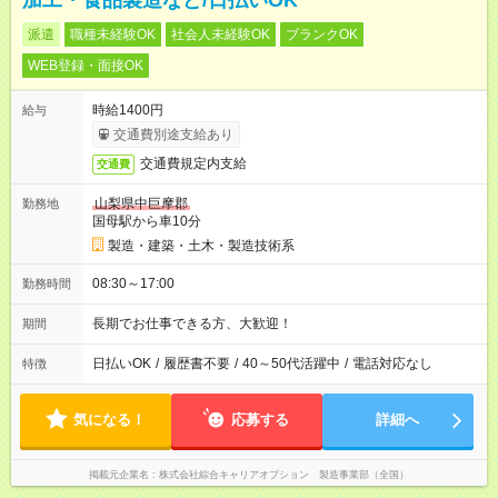
加工・食品製造など/日払いOK
派遣
職種未経験OK
社会人未経験OK
ブランクOK
WEB登録・面接OK
時給1400円
給与
交通費別途支給あり
交通費規定内支給
交通費
山梨県中巨摩郡
勤務地
国母駅から車10分
製造・建築・土木・製造技術系
08:30～17:00
勤務時間
長期でお仕事できる方、大歓迎！
期間
日払いOK
/
履歴書不要
/
40～50代活躍中
/
電話対応なし
特徴
気になる！
応募する
詳細へ
掲載元企業名
株式会社綜合キャリアオプション 製造事業部（全国）