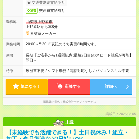
交通費別途支給あり
交通費支給有り
交通費
山梨県上野原市
勤務地
上野原駅から車8分
素材系メーカー
20:00～5:30 ※表記のうち実働8時間です。
勤務時間
長期【ご応募から1週間以内(最短2日目)のスピード就業が可能】
期間
即日～
履歴書不要
/
シフト勤務
/
電話対応なし
/
パソコンスキル不要
特徴
気になる！
応募する
詳細へ
掲載元企業名
株式会社テクノ・サービス
掲載日：2026.08.05
未読
【未経験でも活躍できる！】土日祝休み！組立・