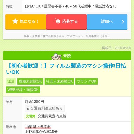
日払いOK
/
履歴書不要
/
40～50代活躍中
/
電話対応なし
特徴
気になる！
応募する
詳細へ
掲載元企業名
株式会社綜合キャリアオプション 製造事業部（全国）
掲載日：2026.08.05
未読
【初心者歓迎！】フィルム製造のマシン操作/日払
いOK
派遣
職種未経験OK
社会人未経験OK
ブランクOK
WEB登録・面接OK
時給1350円
給与
交通費別途支給あり
交通費規定内支給
交通費
山梨県上野原市
勤務地
上野原駅から車10分