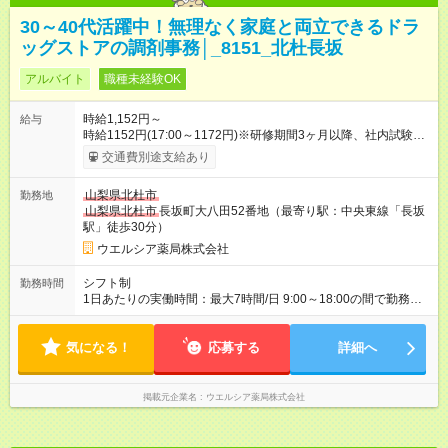
30～40代活躍中！無理なく家庭と両立できるドラ
ッグストアの調剤事務│_8151_北杜長坂
アルバイト
職種未経験OK
時給1,152円～
給与
時給1152円(17:00～1172円)※研修期間3ヶ月以降、社内試験に
よる更新判定あり 社内試験合格後、時給＋50～100円の昇給あ
交通費別途支給あり
り （大学生は＋20円） 試用期間あり：入社日から3ヶ月間／本
採用と待遇は変わりません。 【試用期間】試用期間あり 試用期
山梨県北杜市
勤務地
間の長さ：3ヶ月 雇用形態、給与は本採用時と同じです。
山梨県北杜市
長坂町大八田52番地（最寄り駅：中央東線「長坂
駅」徒歩30分）
ウエルシア薬局株式会社
シフト制
勤務時間
1日あたりの実働時間：最大7時間/日 9:00～18:00の間で勤務時
間応相談 ☆勤務日数・曜日応相談 ☆未経験・無資格可
気になる！
応募する
詳細へ
掲載元企業名
ウエルシア薬局株式会社