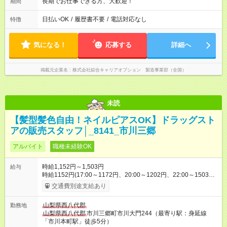
長期でお仕事できる方、大歓迎！
期間
日払いOK
/
履歴書不要
/
電話対応なし
特徴
気になる！
応募する
詳細へ
掲載元企業名
株式会社綜合キャリアオプション 製造事業部（全国）
未読
【髪型髪色自由！ネイルピアスOK】ドラッグスト
アの販売スタッフ│_8141_市川三郷
アルバイト
職種未経験OK
時給1,152円～1,503円
給与
時給1152円(17:00～1172円、20:00～1202円、22:00～1503円)
※深夜割増含む ※高校卒業以上 昇格に応じて＋20～200円昇給
交通費別途支給あり
あり （大学生は＋20円まで） ※高校生は対象外 試用期間あり：
入社日から3ヶ月間／本採用と待遇は変わりません。 【試用期
山梨県西八代郡
勤務地
間】試用期間あり 試用期間の長さ：3ヶ月 雇用形態、給与は本
山梨県西八代郡
市川三郷町市川大門244（最寄り駅：身延線
採用時と同じです。
「市川本町駅」徒歩5分）