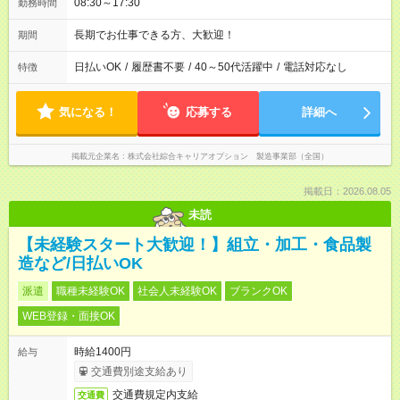
08:30～17:30
勤務時間
長期でお仕事できる方、大歓迎！
期間
日払いOK
/
履歴書不要
/
40～50代活躍中
/
電話対応なし
特徴
気になる！
応募する
詳細へ
掲載元企業名
株式会社綜合キャリアオプション 製造事業部（全国）
掲載日：2026.08.05
未読
【未経験スタート大歓迎！】組立・加工・食品製
造など/日払いOK
派遣
職種未経験OK
社会人未経験OK
ブランクOK
WEB登録・面接OK
時給1400円
給与
交通費別途支給あり
交通費規定内支給
交通費