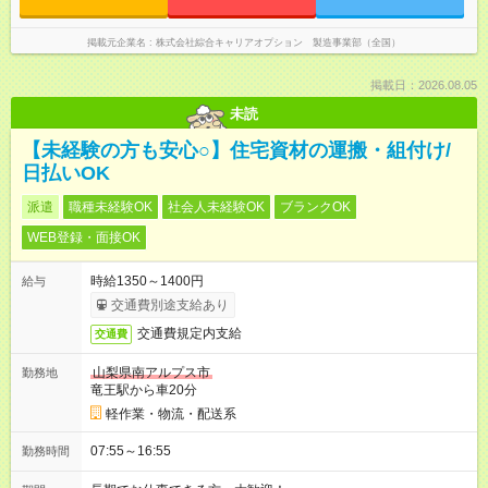
掲載元企業名
株式会社綜合キャリアオプション 製造事業部（全国）
掲載日：2026.08.05
未読
【未経験の方も安心○】住宅資材の運搬・組付け/
日払いOK
派遣
職種未経験OK
社会人未経験OK
ブランクOK
WEB登録・面接OK
時給1350～1400円
給与
交通費別途支給あり
交通費規定内支給
交通費
山梨県南アルプス市
勤務地
竜王駅から車20分
軽作業・物流・配送系
07:55～16:55
勤務時間