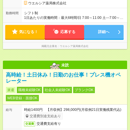
ウエルシア薬局株式会社
シフト制
勤務時間
1日あたりの実働時間：最大6時間/日 7:00～11:00 土---7:00～
13:00 ☆勤務日数・曜日応相談 12:00～16:00 ☆勤務日数・曜日
応相談 19:00～23:00 ☆週2～3日の勤務
気になる！
応募する
詳細へ
掲載元企業名
ウエルシア薬局株式会社
未読
高時給！土日休み！日勤のお仕事！プレス機オペ
レーター
派遣
職種未経験OK
社会人未経験OK
ブランクOK
WEB登録・面接OK
時給1400円 【月収例】298,000円(月収例21日実働残業代込)
給与
交通費別途支給あり
交通費支給有り
交通費