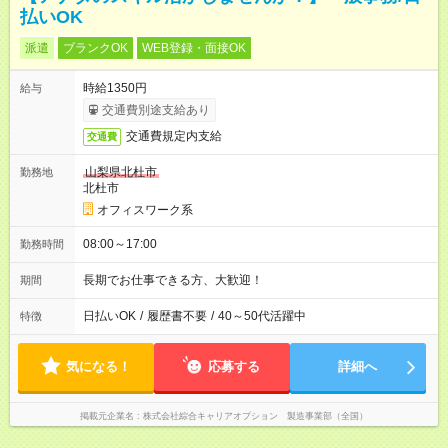
払いOK
派遣
ブランクOK
WEB登録・面接OK
時給1350円
給与
交通費別途支給あり
交通費規定内支給
交通費
山梨県北杜市
勤務地
北杜市
オフィスワーク系
08:00～17:00
勤務時間
長期でお仕事できる方、大歓迎！
期間
日払いOK
/
履歴書不要
/
40～50代活躍中
特徴
気になる！
応募する
詳細へ
掲載元企業名
株式会社綜合キャリアオプション 製造事業部（全国）