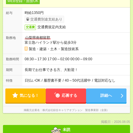
WEB登録・面接OK
時給1350円
給与
交通費別途支給あり
交通費規定内支給
交通費
山梨県南都留郡
勤務地
富士急ハイランド駅から徒歩3分
製造・建築・土木・製造技術系
08:30～17:30 17:00～02:00 00:00～09:00
勤務時間
長期でお仕事できる方、大歓迎！
期間
日払いOK
/
履歴書不要
/
40～50代活躍中
/
電話対応なし
特徴
気になる！
応募する
詳細へ
掲載元企業名
株式会社綜合キャリアオプション 製造事業部（全国）
掲載日：2026.08.05
未読