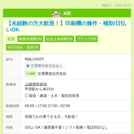
掲載日：2026.08.05
未読
【未経験の方大歓迎！】印刷機の操作・補助/日払
いOK
派遣
職種未経験OK
社会人未経験OK
ブランクOK
WEB登録・面接OK
時給1400円
給与
交通費別途支給あり
交通費規定内支給
交通費
山梨県甲府市
勤務地
甲府駅から車15分
製造・建築・土木・製造技術系
08:00～17:00 17:00～02:00
勤務時間
長期でお仕事できる方、大歓迎！
期間
日払いOK
/
履歴書不要
/
シフト勤務
/
電話対応なし
特徴