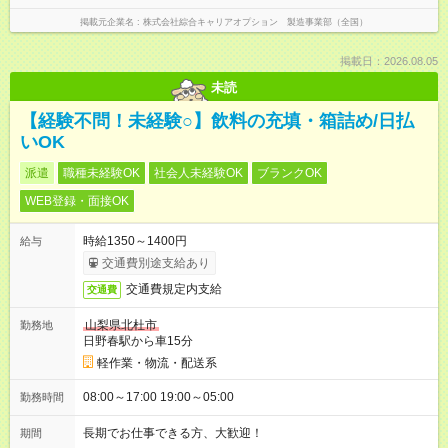
掲載元企業名
株式会社綜合キャリアオプション 製造事業部（全国）
掲載日：2026.08.05
未読
【経験不問！未経験○】飲料の充填・箱詰め/日払
いOK
派遣
職種未経験OK
社会人未経験OK
ブランクOK
WEB登録・面接OK
時給1350～1400円
給与
交通費別途支給あり
交通費規定内支給
交通費
山梨県北杜市
勤務地
日野春駅から車15分
軽作業・物流・配送系
08:00～17:00 19:00～05:00
勤務時間
長期でお仕事できる方、大歓迎！
期間