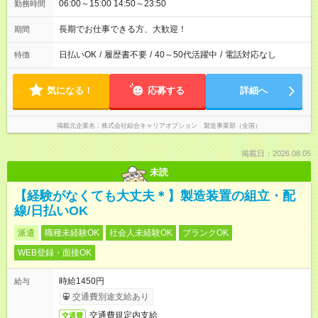
06:00～15:00 14:50～23:50
勤務時間
長期でお仕事できる方、大歓迎！
期間
日払いOK
/
履歴書不要
/
40～50代活躍中
/
電話対応なし
特徴
気になる！
応募する
詳細へ
掲載元企業名
株式会社綜合キャリアオプション 製造事業部（全国）
掲載日：2026.08.05
未読
【経験がなくても大丈夫＊】製造装置の組立・配
線/日払いOK
派遣
職種未経験OK
社会人未経験OK
ブランクOK
WEB登録・面接OK
時給1450円
給与
交通費別途支給あり
交通費規定内支給
交通費