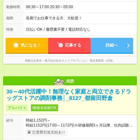
08:30～17:00 20:30～05:00
勤務時間
長期でお仕事できる方、大歓迎！
期間
日払いOK
/
履歴書不要
/
電話対応なし
特徴
気になる！
応募する
詳細へ
掲載元企業名
株式会社綜合キャリアオプション 製造事業部（全国）
未読
30～40代活躍中！無理なく家庭と両立できるドラ
ッグストアの調剤事務│_8127_都留田野倉
アルバイト
職種未経験OK
時給1,152円～
給与
時給1152円(17:00～1172円)※研修期間3ヶ月以降、社内試験に
よる更新判定あり 社内試験合格後、時給＋50～100円の昇給あ
交通費別途支給あり
り （大学生は＋20円） 試用期間あり：入社日から3ヶ月間／本