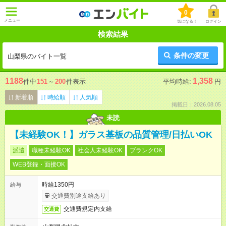
0
メニュー
気になる！
ログイン
検索結果
条件の変更
山梨県のバイト一覧
1188
1,358
件中
151
～
200
件表示
平均時給:
円
新着順
時給順
人気順
掲載日：2026.08.05
未読
【未経験OK！】ガラス基板の品質管理/日払いOK
派遣
職種未経験OK
社会人未経験OK
ブランクOK
WEB登録・面接OK
時給1350円
給与
交通費別途支給あり
交通費規定内支給
交通費