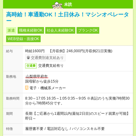
未読
高時給！車通勤OK！土日休み！マシンオペレータ
ー
派遣
職種未経験OK
社会人未経験OK
ブランクOK
WEB登録・面接OK
時給1600円 【月収例】246,000円(月収例21日実働)
給与
交通費別途支給あり
交通費支給有り
交通費
山梨県甲府市
勤務地
国母駅から徒歩15分
電子・機械系メーカー
8:30～17:05 16:35～1:05 0:35～9:05 ※表記のうち実働7時間30
勤務時間
分から7時間45分です。
長期【ご応募から1週間以内(最短2日目)のスピード就業が可能】
期間
即日～
履歴書不要
/
電話対応なし
/
パソコンスキル不要
特徴