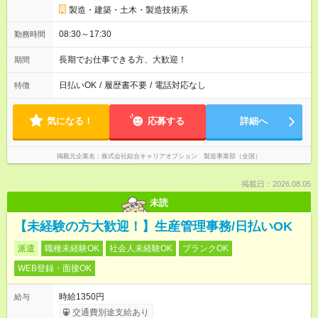
製造・建築・土木・製造技術系
08:30～17:30
勤務時間
長期でお仕事できる方、大歓迎！
期間
日払いOK
/
履歴書不要
/
電話対応なし
特徴
気になる！
応募する
詳細へ
掲載元企業名
株式会社綜合キャリアオプション 製造事業部（全国）
掲載日：2026.08.05
未読
【未経験の方大歓迎！】生産管理事務/日払いOK
派遣
職種未経験OK
社会人未経験OK
ブランクOK
WEB登録・面接OK
時給1350円
給与
交通費別途支給あり