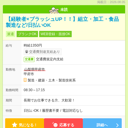
掲載日：2026.08.05
未読
【経験者×ブラッシュUP！！】組立・加工・食品
製造など/日払いOK
派遣
ブランクOK
WEB登録・面接OK
時給1350円
給与
交通費別途支給あり
交通費規定内支給
交通費
山梨県甲府市
勤務地
甲府市
製造・建築・土木・製造技術系
08:30～17:15
勤務時間
長期でお仕事できる方、大歓迎！
期間
日払いOK
/
履歴書不要
/
電話対応なし
特徴
気になる！
応募する
詳細へ