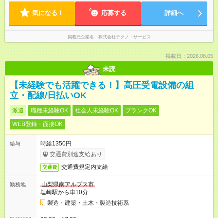
気になる！
応募する
詳細へ
掲載元企業名
株式会社テクノ・サービス
掲載日：2026.08.05
未読
【未経験でも活躍できる！】高圧受電設備の組
立・配線/日払いOK
派遣
職種未経験OK
社会人未経験OK
ブランクOK
WEB登録・面接OK
時給1350円
給与
交通費別途支給あり
交通費規定内支給
交通費
山梨県南アルプス市
勤務地
塩崎駅から車10分
製造・建築・土木・製造技術系