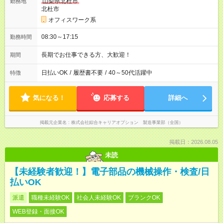
山梨県北杜市
勤務地
北杜市
オフィスワーク系
08:30～17:15
勤務時間
長期でお仕事できる方、大歓迎！
期間
日払いOK
/
履歴書不要
/
40～50代活躍中
特徴
気になる！
応募する
詳細へ
掲載元企業名
株式会社綜合キャリアオプション 製造事業部（全国）
掲載日：2026.08.05
未読
【未経験者歓迎！】電子部品の機械操作・検査/日
払いOK
派遣
職種未経験OK
社会人未経験OK
ブランクOK
WEB登録・面接OK