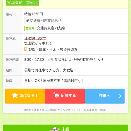
WEB登録・面接OK
時給1350円
給与
交通費別途支給あり
交通費規定内支給
交通費
山梨県山梨市
勤務地
塩山駅から車15分
製造・建築・土木・製造技術系
8:30～17:30 ※生産状況により他の時間帯もあり
勤務時間
長期でお仕事できる方、大歓迎！
期間
日払いOK
/
履歴書不要
/
電話対応なし
特徴
気になる！
応募する
詳細へ
掲載元企業名
株式会社綜合キャリアオプション 製造事業部（全国）
未読