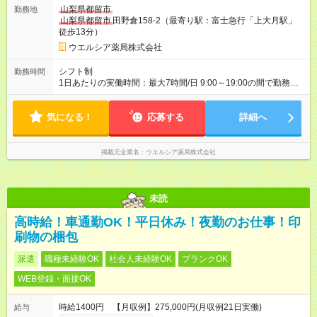
採用と待遇は変わりません。 【試用期間】試用期間あり 試用期
山梨県都留市
勤務地
間の長さ：3ヶ月 雇用形態、給与は本採用時と同じです。
山梨県都留市
田野倉158-2（最寄り駅：富士急行「上大月駅」
徒歩13分）
ウエルシア薬局株式会社
シフト制
勤務時間
1日あたりの実働時間：最大7時間/日 9:00～19:00の間で勤務時
間応相談 ☆勤務日数・曜日応相談 ☆未経験・無資格可
気になる！
応募する
詳細へ
掲載元企業名
ウエルシア薬局株式会社
未読
高時給！車通勤OK！平日休み！夜勤のお仕事！印
刷物の梱包
派遣
職種未経験OK
社会人未経験OK
ブランクOK
WEB登録・面接OK
時給1400円 【月収例】275,000円(月収例21日実働)
給与