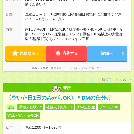
談ください！
単発
1日～！ ★勤務開始日や期間はお気軽にご相談くださ
期間
い！ ＃8月～ ＃9月～
週1日からOK
/
日払いOK
/
履歴書不要
/
40～50代活躍中
/
副
特徴
業・WワークOK
/
服装自由
/
シフト勤務
/
10名以上の大量募
集
/
電話対応なし
/
パソコンスキル不要
気になる！
応募する
詳細へ
掲載元企業名
株式会社バイトレ（キャムコムグループ）
掲載日：2026.07.27
未読
〈空いた日1日のみからOK〉＊DMの仕分け
派遣
職種未経験OK
社会人未経験OK
大学生歓迎
ブランクOK
WEB登録・面接OK
時給1,200円～1,625円
給与