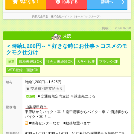
気になる！
応募する
詳細へ
掲載元企業名
株式会社バイトレ（キャムコムグループ）
掲載日：2026.07.28
未読
＜時給1,200円～＊好きな時にお仕事＞コスメのモ
クモク仕分け
派遣
職種未経験OK
社会人未経験OK
大学生歓迎
ブランクOK
WEB登録・面接OK
時給1,200円～1,625円
給与
交通費別途支給あり
■ 交通費規定内支給 ※派遣先による
交通費
山梨県甲府市
勤務地
甲府駅からバイク・車
/
南甲府駅からバイク・車
/
酒折駅から
バイク・車
/
…
■物流センターなど ■勤務地選べます
9:00～17:00 10:00～19:00 など ■ 他の時間帯もお気軽にご相
勤務時間