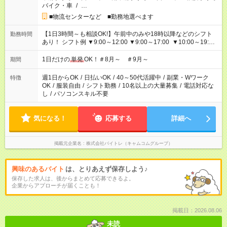
バイク・車
/
…
■物流センターなど ■勤務地選べます
【1日3時間～も相談OK!】午前中のみや18時以降などのシフト
勤務時間
あり！ シフト例 ▼9:00～12:00 ▼9:00～17:00 ▼10:00～19:00
▼18:00～21:00
1日だけの
単発
OK！＃8月～ ＃9月～
期間
週1日からOK
/
日払いOK
/
40～50代活躍中
/
副業・Wワーク
特徴
OK
/
服装自由
/
シフト勤務
/
10名以上の大量募集
/
電話対応な
し
/
パソコンスキル不要
気になる！
応募する
詳細へ
掲載元企業名
株式会社バイトレ（キャムコムグループ）
興味のあるバイト
は、とりあえず保存しよう♪
保存した求人は、後からまとめて応募できるよ。
企業からアプローチが届くことも！
掲載日：2026.08.06
未読