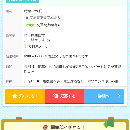
時給1350円
給与
交通費別途支給あり
交通費支給有り
交通費
埼玉県川口市
勤務地
川口駅から車7分
素材系メーカー
9:00～17:00 ※表記のうち実働7時間です。
勤務時間
長期【ご応募から1週間以内(最短2日目)のスピード就業が可能】
期間
即日～
日払いOK
/
履歴書不要
/
電話対応なし
/
パソコンスキル不要
特徴
気になる！
応募する
詳細へ