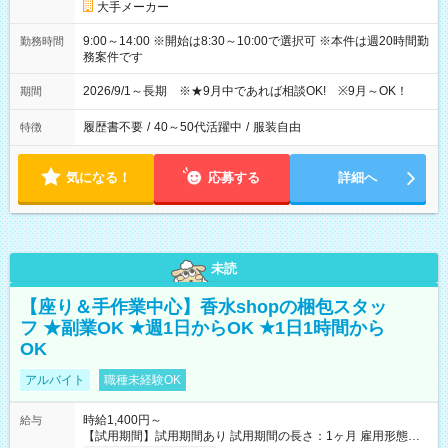
大手メーカー
9:00～14:00 ※開始は8:30～10:00で選択可 ※本件は週20時間勤
勤務時間
務案件です
2026/9/1～長期 ※★9月中であれば相談OK! ※9月～OK！
期間
履歴書不要
/
40～50代活躍中
/
服装自由
特徴
気になる！
応募する
詳細へ
未読
【座り＆手作業中心】香水shopの梱包スタッ
フ ★副業OK ★週1日からOK ★1日1時間から
OK
アルバイト
職種未経験OK
時給1,400円～
給与
【試用期間】試用期間あり 試用期間の長さ：1ヶ月 雇用形態、