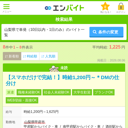
0
メニュー
気になる！
ログイン
検索結果
山梨県で単発（10日以内・1日のみ）のバイト一
条件の変更
覧
8
1,225
件中
1
～
8
件表示
平均時給:
円
新着順
時給順
人気順
掲載日：2026.08.06
未読
【スマホだけで完結！】時給1,200円～＊DMの仕
分け
派遣
職種未経験OK
社会人未経験OK
大学生歓迎
ブランクOK
WEB登録・面接OK
時給1,200円～1,625円
給与
山梨県甲府市
勤務地
甲府駅からバイク・車
/
南甲府駅からバイク・車
/
酒折駅から