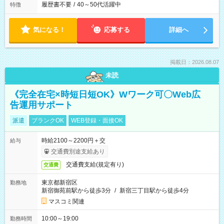
履歴書不要
/
40～50代活躍中
特徴
気になる！
応募する
詳細へ
掲載日：2026.08.07
未読
《完全在宅×時短日短OK》Wワーク可〇Web広
告運用サポート
派遣
ブランクOK
WEB登録・面接OK
時給2100～2200円＋交
給与
交通費別途支給あり
交通費支給(規定有り)
交通費
東京都新宿区
勤務地
新宿御苑前駅から徒歩3分
/
新宿三丁目駅から徒歩4分
マスコミ関連
10:00～19:00
勤務時間