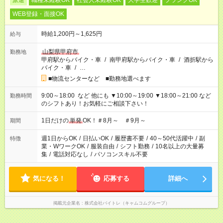
派遣
職種未経験OK
社会人未経験OK
大学生歓迎
ブランクOK
WEB登録・面接OK
時給1,200円～1,625円
給与
山梨県甲府市
勤務地
甲府駅からバイク・車
/
南甲府駅からバイク・車
/
酒折駅から
バイク・車
/
…
■物流センターなど ■勤務地選べます
9:00～18:00 など 他にも ▼10:00～19:00 ▼18:00～21:00 など
勤務時間
のシフトあり！お気軽にご相談下さい！
1日だけの
単発
OK！＃8月～ ＃9月～
期間
週1日からOK
/
日払いOK
/
履歴書不要
/
40～50代活躍中
/
副
特徴
業・WワークOK
/
服装自由
/
シフト勤務
/
10名以上の大量募
集
/
電話対応なし
/
パソコンスキル不要
気になる！
応募する
詳細へ
掲載元企業名
株式会社バイトレ（キャムコムグループ）