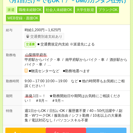
〈月1日だけ～でもOK！〉＊DMのカンタン仕分け
派遣
職種未経験OK
社会人未経験OK
大学生歓迎
ブランクOK
WEB登録・面接OK
時給1,200円～1,625円
給与
交通費別途支給あり
■ 交通費規定内支給 ※派遣先による
交通費
山梨県甲府市
勤務地
甲府駅からバイク・車
/
南甲府駅からバイク・車
/
酒折駅から
バイク・車
/
…
■物流センターなど ■勤務地選べます
9:00～17:00 10:00～19:00 など ■ 他の時間帯もお気軽にご相
勤務時間
談ください！
単発
1日～！ ★勤務開始日や期間はお気軽にご相談くださ
期間
い！ ＃8月～ ＃9月～
週1日からOK
/
日払いOK
/
履歴書不要
/
40～50代活躍中
/
副
特徴
業・WワークOK
/
服装自由
/
シフト勤務
/
10名以上の大量募
集
/
電話対応なし
/
パソコンスキル不要