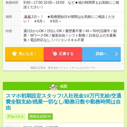
9:00～17:00 10:00～19:00 など ■ 他の時間帯もお気軽にご相
勤務時間
談ください！
単発
1日～！ ★勤務開始日や期間はお気軽にご相談くださ
期間
い！ ＃8月～ ＃9月～
週1日からOK
/
日払いOK
/
履歴書不要
/
40～50代活躍中
/
副
特徴
業・WワークOK
/
服装自由
/
シフト勤務
/
10名以上の大量募
集
/
電話対応なし
/
パソコンスキル不要
気になる！
応募する
詳細へ
掲載元企業名
株式会社バイトレ（キャムコムグループ）
未読
スマホ初期設定スタッフ/入社祝金10万円支給/交通
費全額支給/残業一切なし/勤務日数や勤務時間は自
由
アルバイト
職種未経験OK