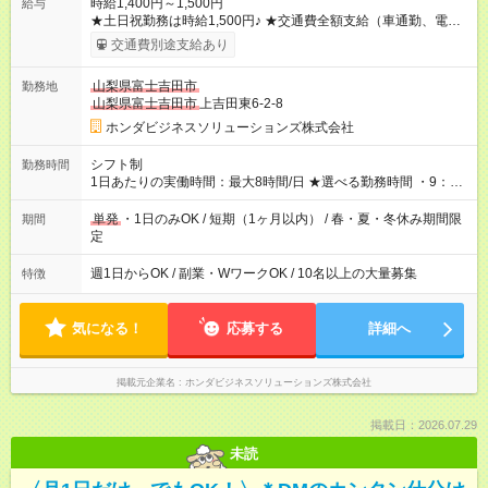
時給1,400円～1,500円
給与
★土日祝勤務は時給1,500円♪ ★交通費全額支給（車通勤、電車
通勤、バス通勤でもOK） 【試用期間】試用期間あり 試用期間の
交通費別途支給あり
長さ：3ヶ月 雇用形態、給与は本採用時と同じです。
山梨県富士吉田市
勤務地
山梨県富士吉田市
上吉田東6-2-8
ホンダビジネスソリューションズ株式会社
シフト制
勤務時間
1日あたりの実働時間：最大8時間/日 ★選べる勤務時間 ・9：30
～18：00の間でお好きな時間で勤務 例・平日の9時30分から14
時00分 土日のみ11時00分から17時00分etc その他、いろ
単発
・1日のみOK / 短期（1ヶ月以内） / 春・夏・冬休み期間限
期間
いろな勤務時間で活躍している方が多数います♪ お気軽に相談下
定
さい 「学校が休みの期間だけ勤務したい」「扶養内で勤務した
い」 など融通が利く職場です♪
週1日からOK / 副業・WワークOK / 10名以上の大量募集
特徴
気になる！
応募する
詳細へ
掲載元企業名
ホンダビジネスソリューションズ株式会社
掲載日：2026.07.29
未読