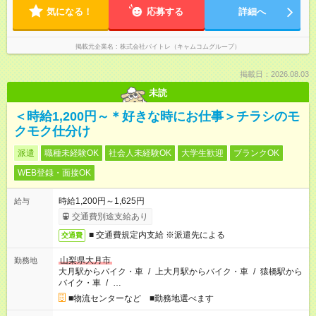
気になる！
応募する
詳細へ
掲載元企業名
株式会社バイトレ（キャムコムグループ）
掲載日：2026.08.03
未読
＜時給1,200円～＊好きな時にお仕事＞チラシのモ
クモク仕分け
派遣
職種未経験OK
社会人未経験OK
大学生歓迎
ブランクOK
WEB登録・面接OK
時給1,200円～1,625円
給与
交通費別途支給あり
■ 交通費規定内支給 ※派遣先による
交通費
山梨県大月市
勤務地
大月駅からバイク・車
/
上大月駅からバイク・車
/
猿橋駅から
バイク・車
/
…
■物流センターなど ■勤務地選べます