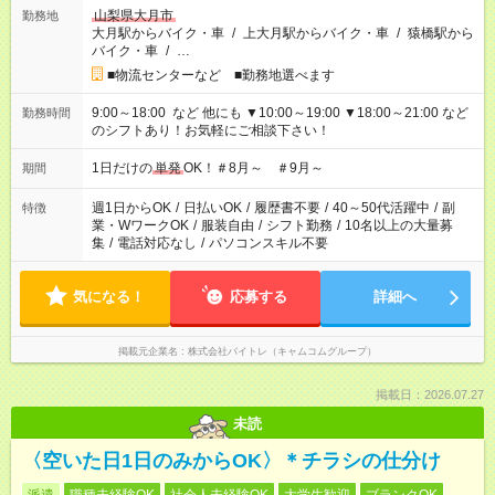
山梨県大月市
勤務地
大月駅からバイク・車
/
上大月駅からバイク・車
/
猿橋駅から
バイク・車
/
…
■物流センターなど ■勤務地選べます
9:00～18:00 など 他にも ▼10:00～19:00 ▼18:00～21:00 など
勤務時間
のシフトあり！お気軽にご相談下さい！
1日だけの
単発
OK！＃8月～ ＃9月～
期間
週1日からOK
/
日払いOK
/
履歴書不要
/
40～50代活躍中
/
副
特徴
業・WワークOK
/
服装自由
/
シフト勤務
/
10名以上の大量募
集
/
電話対応なし
/
パソコンスキル不要
気になる！
応募する
詳細へ
掲載元企業名
株式会社バイトレ（キャムコムグループ）
掲載日：2026.07.27
未読
〈空いた日1日のみからOK〉＊チラシの仕分け