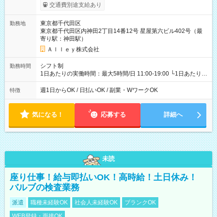
給与は本採用時と同じです。
交通費別途支給あり
東京都千代田区
勤務地
東京都千代田区内神田2丁目14番12号 星屋第六ビル402号（最
寄り駅：神田駅）
Ａｌｌｅｙ株式会社
シフト制
勤務時間
1日あたりの実働時間：最大5時間/日 11:00-19:00 └1日あたりの
実働時間：1-5時間 └上記の時間帯内であれば、いつでも勤務可
能！ └平日・土曜日の中で、お好きな曜日でご勤務いただけま
週1日からOK / 日払いOK / 副業・WワークOK
特徴
す！ 【シフト例】 ・11:00～14:00 ・16:30～19:00 ・13:00～
18:00 などのように、自由な働き方が可能なお仕事です！
気になる！
応募する
詳細へ
未読
座り仕事！給与即払いOK！高時給！土日休み！
バルブの検査業務
派遣
職種未経験OK
社会人未経験OK
ブランクOK
WEB登録・面接OK