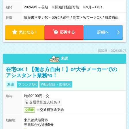
2026/9/1～長期 ※開始日相談可能 ※9月～OK！
期間
履歴書不要
/
40～50代活躍中
/
副業・WワークOK
/
服装自由
特徴
気になる！
応募する
詳細へ
掲載日：2026.08.07
未読
在宅OK！【働き方自由！】o*大手メーカーでの
アシスタント業務*o！
派遣
ブランクOK
WEB登録・面接OK
時給2100円＋交
給与
交通費別途支給あり
※交通費別途支給
交通費
東京都武蔵野市
勤務地
三鷹駅から徒歩5分