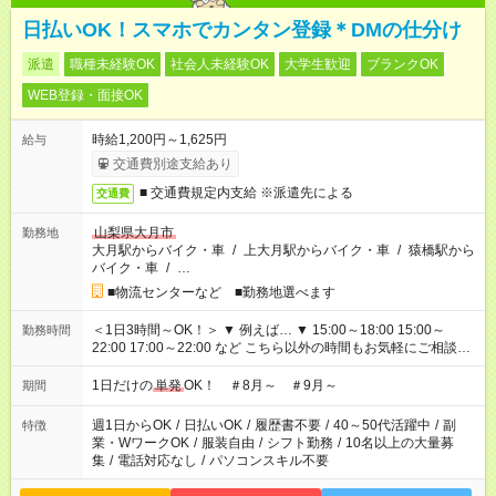
日払いOK！スマホでカンタン登録＊DMの仕分け
派遣
職種未経験OK
社会人未経験OK
大学生歓迎
ブランクOK
WEB登録・面接OK
時給1,200円～1,625円
給与
交通費別途支給あり
■ 交通費規定内支給 ※派遣先による
交通費
山梨県大月市
勤務地
大月駅からバイク・車
/
上大月駅からバイク・車
/
猿橋駅から
バイク・車
/
…
■物流センターなど ■勤務地選べます
＜1日3時間～OK！＞ ▼ 例えば… ▼ 15:00～18:00 15:00～
勤務時間
22:00 17:00～22:00 など こちら以外の時間もお気軽にご相談く
ださい！
1日だけの
単発
OK！ ＃8月～ ＃9月～
期間
週1日からOK
/
日払いOK
/
履歴書不要
/
40～50代活躍中
/
副
特徴
業・WワークOK
/
服装自由
/
シフト勤務
/
10名以上の大量募
集
/
電話対応なし
/
パソコンスキル不要