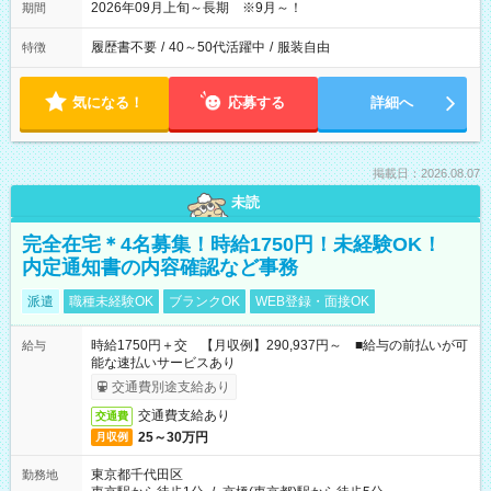
2026年09月上旬～長期 ※9月～！
期間
履歴書不要
/
40～50代活躍中
/
服装自由
特徴
気になる！
応募する
詳細へ
掲載日：2026.08.07
未読
完全在宅＊4名募集！時給1750円！未経験OK！
内定通知書の内容確認など事務
派遣
職種未経験OK
ブランクOK
WEB登録・面接OK
時給1750円＋交 【月収例】290,937円～ ■給与の前払いが可
給与
能な速払いサービスあり
交通費別途支給あり
交通費支給あり
交通費
25～30万円
月収例
東京都千代田区
勤務地