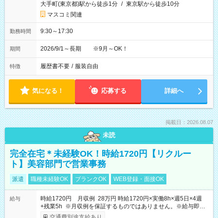
大手町(東京都)駅から徒歩1分
/
東京駅から徒歩10分
マスコミ関連
9:30～17:30
勤務時間
2026/9/1～長期 ※9月～OK！
期間
履歴書不要
/
服装自由
特徴
気になる！
応募する
詳細へ
掲載日：2026.08.07
未読
完全在宅＊未経験OK！時給1720円【リクルー
ト】美容部門で営業事務
派遣
職種未経験OK
ブランクOK
WEB登録・面接OK
時給1720円 月収例 28万円 時給1720円×実働8h×週5日×4週
給与
+残業5h ※月収例を保証するものではありません。※給与即受
取りサービス利用可（利用条件有）
交通費別途支給あり