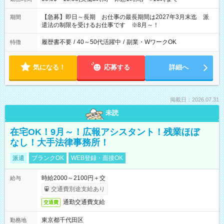
【急募】即日～長期 お仕事の最長期間は2027年3月末迄 派
期間
遣法の制限を受けるお仕事です ※8月～！
履歴書不要
/
40～50代活躍中
/
副業・WワークOK
特徴
気になる！
応募する
詳細へ
掲載日：2026.07.31
未読
在宅OK！9月～！広報アシスタント！残業ほぼ
なし！大手法律事務所！
派遣
ブランクOK
WEB登録・面接OK
時給2000～2100円＋交
給与
交通費別途支給あり
通勤交通費支給
交通費
東京都千代田区
勤務地