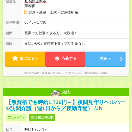
山梨県韮崎市
勤務地
韮崎駅
製造・建築・土木・製造技術系
08:45～17:30
勤務時間
長期でお仕事できる方、大歓迎！
期間
日払いOK
/
履歴書不要
/
電話対応なし
特徴
気になる！
応募する
詳細へ
掲載元企業名
株式会社綜合キャリアオプション 製造事業部（全国）
未読
【無資格でも時給1,730円～】夜間見守りヘルパー
✨訪問介護（週1日から／夜勤専従） /Jb
アルバイト
職種未経験OK
時給1,730円～
給与