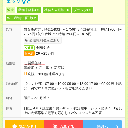
ェックなど
派遣
職種未経験OK
社会人未経験OK
ブランクOK
WEB登録・面接OK
無資格の方：時給1400円～1750円 / 介護福祉士：時給1700円～
給与
2125円 / 初任者以上：時給1500円～1875円
交通費別途支給あり
全額支給
交通費
20～25万円
月収例
山梨県韮崎市
勤務地
韮崎駅
/
穴山駅
/
新府駅
病院 ★勤務地選べます！
【シフト例】 07:00～16:00 09:00～18:00 17:00～09:00 ※ 上記
勤務時間
は一例です！その他シフトもご相談ください！
即日～2ヶ月以上
期間
日払いOK
/
履歴書不要
/
40～50代活躍中
/
シフト勤務
/
10名以
特徴
上の大量募集
/
電話対応なし
/
パソコンスキル不要
気になる！
応募する
詳細へ