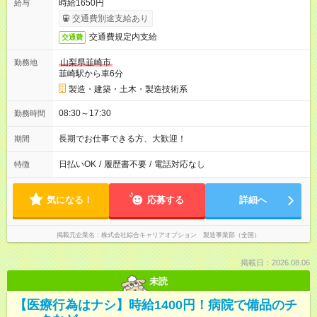
時給1650円
給与
交通費別途支給あり
交通費規定内支給
交通費
山梨県韮崎市
勤務地
韮崎駅から車6分
製造・建築・土木・製造技術系
08:30～17:30
勤務時間
長期でお仕事できる方、大歓迎！
期間
日払いOK
/
履歴書不要
/
電話対応なし
特徴
気になる！
応募する
詳細へ
掲載元企業名
株式会社綜合キャリアオプション 製造事業部（全国）
掲載日：2026.08.06
未読
【医療行為はナシ】時給1400円！病院で備品のチ