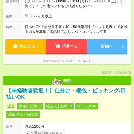
(1)07:00～16:00 (2)09:00～18:00 (3)17:00～09:00 ※ 上記は一
勤務時間
例です！その他シフトもご相談ください！
即日～2ヶ月以上
期間
日払いOK
/
履歴書不要
/
40～50代活躍中
/
シフト勤務
/
10名以
特徴
上の大量募集
/
電話対応なし
/
パソコンスキル不要
気になる！
応募する
詳細へ
掲載元企業名
株式会社ニッソーネット
掲載日：2026.08.06
未読
【未経験者歓迎！】仕分け・梱包・ピッキング/日
払いOK
派遣
職種未経験OK
社会人未経験OK
ブランクOK
WEB登録・面接OK
時給1200円
給与
交通費別途支給あり