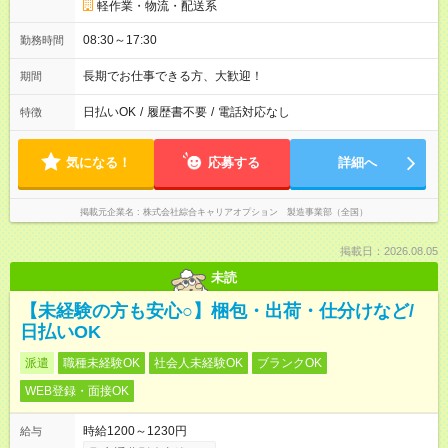
軽作業・物流・配送系
08:30～17:30
勤務時間
長期でお仕事できる方、大歓迎！
期間
日払いOK
/
履歴書不要
/
電話対応なし
特徴
気になる！
応募する
詳細へ
掲載元企業名
株式会社綜合キャリアオプション 製造事業部（全国）
掲載日：2026.08.05
未読
【未経験の方も安心○】梱包・出荷・仕分けなど/
日払いOK
派遣
職種未経験OK
社会人未経験OK
ブランクOK
WEB登録・面接OK
時給1200～1230円
給与