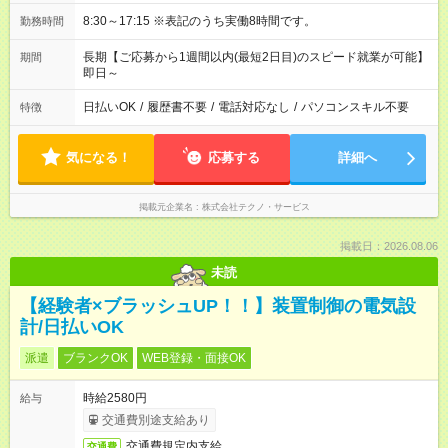
8:30～17:15 ※表記のうち実働8時間です。
勤務時間
長期【ご応募から1週間以内(最短2日目)のスピード就業が可能】
期間
即日～
日払いOK
/
履歴書不要
/
電話対応なし
/
パソコンスキル不要
特徴
気になる！
応募する
詳細へ
掲載元企業名
株式会社テクノ・サービス
掲載日：2026.08.06
未読
【経験者×ブラッシュUP！！】装置制御の電気設
計/日払いOK
派遣
ブランクOK
WEB登録・面接OK
時給2580円
給与
交通費別途支給あり
交通費規定内支給
交通費