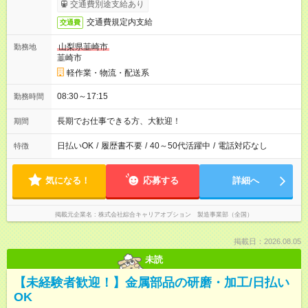
交通費別途支給あり
交通費規定内支給
交通費
山梨県韮崎市
勤務地
韮崎市
軽作業・物流・配送系
08:30～17:15
勤務時間
長期でお仕事できる方、大歓迎！
期間
日払いOK
/
履歴書不要
/
40～50代活躍中
/
電話対応なし
特徴
気になる！
応募する
詳細へ
掲載元企業名
株式会社綜合キャリアオプション 製造事業部（全国）
掲載日：2026.08.05
未読
【未経験者歓迎！】金属部品の研磨・加工/日払い
OK