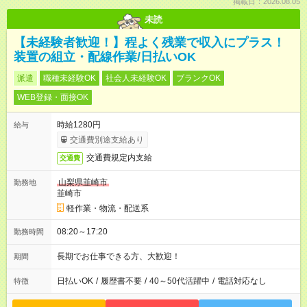
掲載日：2026.08.05
未読
【未経験者歓迎！】程よく残業で収入にプラス！
装置の組立・配線作業/日払いOK
派遣
職種未経験OK
社会人未経験OK
ブランクOK
WEB登録・面接OK
時給1280円
給与
交通費別途支給あり
交通費規定内支給
交通費
山梨県韮崎市
勤務地
韮崎市
軽作業・物流・配送系
08:20～17:20
勤務時間
長期でお仕事できる方、大歓迎！
期間
日払いOK
/
履歴書不要
/
40～50代活躍中
/
電話対応なし
特徴