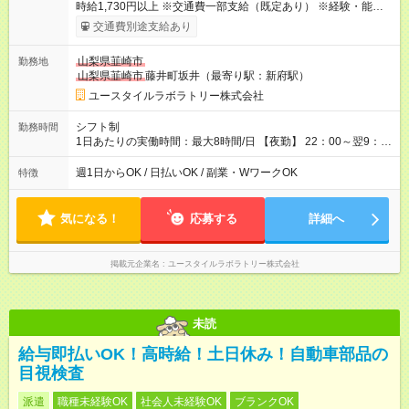
時給1,730円以上 ※交通費一部支給（既定あり） ※経験・能力を
考慮して決定します 【収入例】 週1回勤務の場合：1,730円×8時
交通費別途支給あり
間×4回=5万5,360円 週3回勤務の場合：1,730円×8時間×12回
=16万6,080円 【試用期間】試用期間あり 試用期間の長さ：2ヶ
山梨県韮崎市
勤務地
月 ※ 雇用形態と給与に、本採用時と異なる部分があります。 雇
山梨県韮崎市
藤井町坂井（最寄り駅：新府駅）
用形態：本採用時と同じです。 給与：時給 1,490円以上
ユースタイルラボラトリー株式会社
シフト制
勤務時間
1日あたりの実働時間：最大8時間/日 【夜勤】 22：00～翌9：
00 ※週1日～OK ／ 夜勤専従 ＊＊ 勤務時間例 ＊＊ ■22時か
ら翌7時 ■23時から翌8時 ■24時から翌9時 など ※上記の時間
週1日からOK / 日払いOK / 副業・WワークOK
特徴
内で8時間勤務（休憩1時間）ご利用者様により、時間は異なり
ます。 ※曜日固定（毎週同じ曜日での勤務となります）
気になる！
応募する
詳細へ
掲載元企業名
ユースタイルラボラトリー株式会社
未読
給与即払いOK！高時給！土日休み！自動車部品の
目視検査
派遣
職種未経験OK
社会人未経験OK
ブランクOK