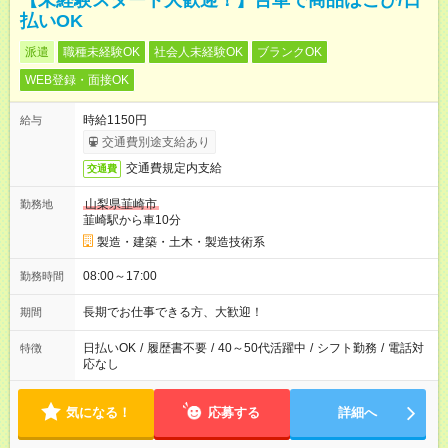
【未経験スタート大歓迎！】台車で商品はこび/日
払いOK
派遣
職種未経験OK
社会人未経験OK
ブランクOK
WEB登録・面接OK
時給1150円
給与
交通費別途支給あり
交通費規定内支給
交通費
山梨県韮崎市
勤務地
韮崎駅から車10分
製造・建築・土木・製造技術系
08:00～17:00
勤務時間
長期でお仕事できる方、大歓迎！
期間
日払いOK
/
履歴書不要
/
40～50代活躍中
/
シフト勤務
/
電話対
特徴
応なし
気になる！
応募する
詳細へ