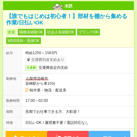
未読
【誰でもはじめは初心者！】部材を棚から集める
作業/日払いOK
派遣
職種未経験OK
社会人未経験OK
ブランクOK
WEB登録・面接OK
時給1250～1563円
給与
交通費別途支給あり
交通費規定内支給
交通費
山梨県韮崎市
勤務地
韮崎駅から車10分
軽作業・物流・配送系
17:00～02:00
勤務時間
長期でお仕事できる方、大歓迎！
期間
日払いOK
/
履歴書不要
/
電話対応なし
特徴