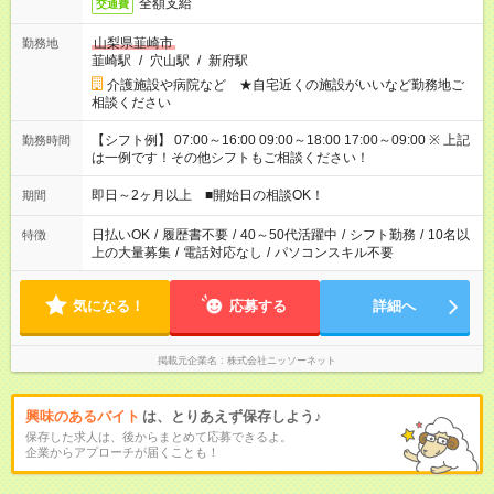
全額支給
交通費
山梨県韮崎市
勤務地
韮崎駅
/
穴山駅
/
新府駅
介護施設や病院など ★自宅近くの施設がいいなど勤務地ご
相談ください
【シフト例】 07:00～16:00 09:00～18:00 17:00～09:00 ※ 上記
勤務時間
は一例です！その他シフトもご相談ください！
即日～2ヶ月以上 ■開始日の相談OK！
期間
日払いOK
/
履歴書不要
/
40～50代活躍中
/
シフト勤務
/
10名以
特徴
上の大量募集
/
電話対応なし
/
パソコンスキル不要
気になる！
応募する
詳細へ
掲載元企業名
株式会社ニッソーネット
興味のあるバイト
は、とりあえず保存しよう♪
保存した求人は、後からまとめて応募できるよ。
企業からアプローチが届くことも！