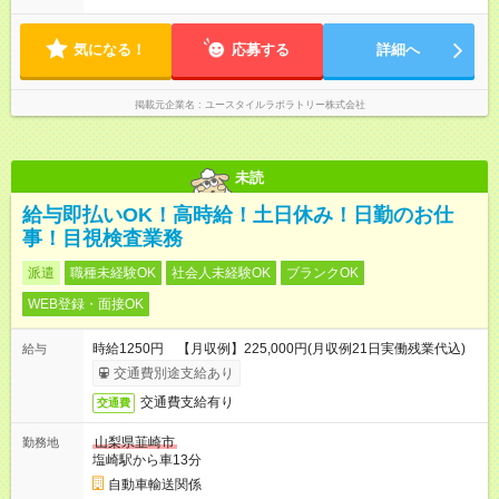
から11時 ■9時から18時 ■17時から21時 など ※訪問先により
変動 ※曜日固定（毎週同じ曜日勤務）
気になる！
応募する
詳細へ
掲載元企業名
ユースタイルラボラトリー株式会社
未読
給与即払いOK！高時給！土日休み！日勤のお仕
事！目視検査業務
派遣
職種未経験OK
社会人未経験OK
ブランクOK
WEB登録・面接OK
時給1250円 【月収例】225,000円(月収例21日実働残業代込)
給与
交通費別途支給あり
交通費支給有り
交通費
山梨県韮崎市
勤務地
塩崎駅から車13分
自動車輸送関係