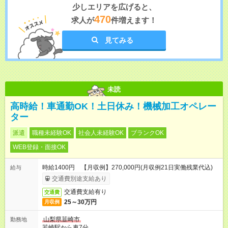
少しエリアを広げると、
470
求人が
件増えます！
見てみる
未読
高時給！車通勤OK！土日休み！機械加工オペレー
ター
派遣
職種未経験OK
社会人未経験OK
ブランクOK
WEB登録・面接OK
時給1400円 【月収例】270,000円(月収例21日実働残業代込)
給与
交通費別途支給あり
交通費支給有り
交通費
25～30万円
月収例
山梨県韮崎市
勤務地
韮崎駅から車7分