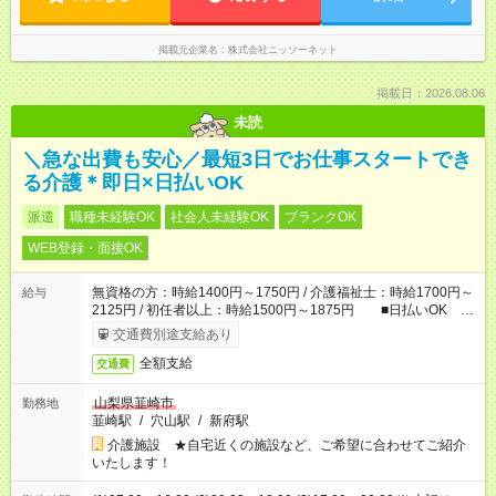
掲載元企業名
株式会社ニッソーネット
掲載日：2026.08.06
未読
＼急な出費も安心／最短3日でお仕事スタートでき
る介護＊即日×日払いOK
派遣
職種未経験OK
社会人未経験OK
ブランクOK
WEB登録・面接OK
無資格の方：時給1400円～1750円 / 介護福祉士：時給1700円～
給与
2125円 / 初任者以上：時給1500円～1875円 ■日払いOK ■
日収例：1万1200円（時給1400円×8h）
交通費別途支給あり
全額支給
交通費
山梨県韮崎市
勤務地
韮崎駅
/
穴山駅
/
新府駅
介護施設 ★自宅近くの施設など、ご希望に合わせてご紹介
いたします！