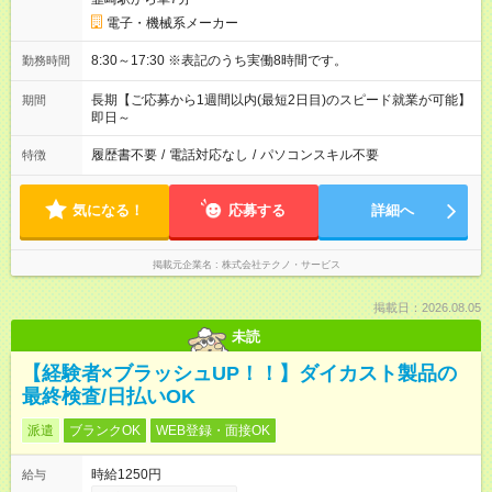
電子・機械系メーカー
8:30～17:30 ※表記のうち実働8時間です。
勤務時間
長期【ご応募から1週間以内(最短2日目)のスピード就業が可能】
期間
即日～
履歴書不要
/
電話対応なし
/
パソコンスキル不要
特徴
気になる！
応募する
詳細へ
掲載元企業名
株式会社テクノ・サービス
掲載日：2026.08.05
未読
【経験者×ブラッシュUP！！】ダイカスト製品の
最終検査/日払いOK
派遣
ブランクOK
WEB登録・面接OK
時給1250円
給与