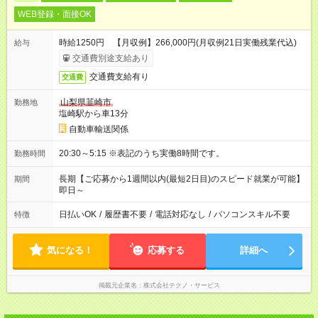
WEB登録・面接OK
時給1250円 【月収例】266,000円(月収例21日実働残業代込)
給与
交通費別途支給あり
交通費支給有り
交通費
山梨県韮崎市
勤務地
塩崎駅から車13分
自動車輸送関係
20:30～5:15 ※表記のうち実働8時間です。
勤務時間
長期【ご応募から1週間以内(最短2日目)のスピード就業が可能】
期間
即日～
日払いOK
/
履歴書不要
/
電話対応なし
/
パソコンスキル不要
特徴
気になる！
応募する
詳細へ
掲載元企業名
株式会社テクノ・サービス