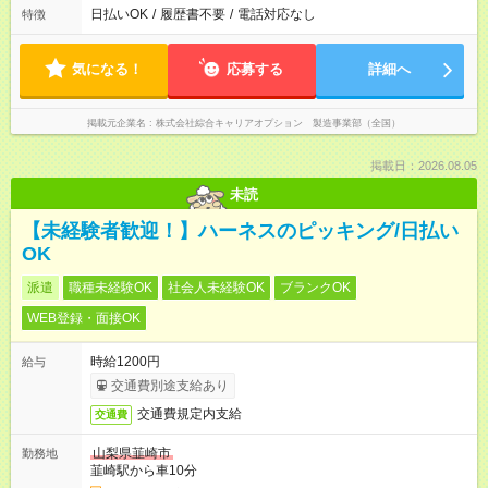
日払いOK
/
履歴書不要
/
電話対応なし
特徴
気になる！
応募する
詳細へ
掲載元企業名
株式会社綜合キャリアオプション 製造事業部（全国）
掲載日：2026.08.05
未読
【未経験者歓迎！】ハーネスのピッキング/日払い
OK
派遣
職種未経験OK
社会人未経験OK
ブランクOK
WEB登録・面接OK
時給1200円
給与
交通費別途支給あり
交通費規定内支給
交通費
山梨県韮崎市
勤務地
韮崎駅から車10分