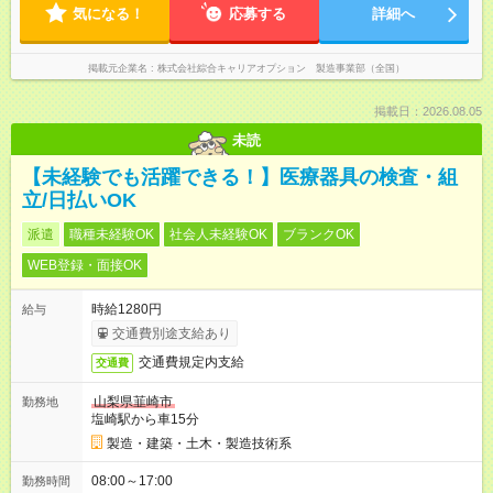
気になる！
応募する
詳細へ
掲載元企業名
株式会社綜合キャリアオプション 製造事業部（全国）
掲載日：2026.08.05
未読
【未経験でも活躍できる！】医療器具の検査・組
立/日払いOK
派遣
職種未経験OK
社会人未経験OK
ブランクOK
WEB登録・面接OK
時給1280円
給与
交通費別途支給あり
交通費規定内支給
交通費
山梨県韮崎市
勤務地
塩崎駅から車15分
製造・建築・土木・製造技術系
08:00～17:00
勤務時間