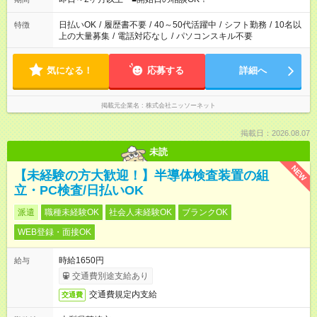
日払いOK
/
履歴書不要
/
40～50代活躍中
/
シフト勤務
/
10名以
特徴
上の大量募集
/
電話対応なし
/
パソコンスキル不要
気になる！
応募する
詳細へ
掲載元企業名
株式会社ニッソーネット
掲載日：2026.08.07
未読
NEW
【未経験の方大歓迎！】半導体検査装置の組
立・PC検査/日払いOK
派遣
職種未経験OK
社会人未経験OK
ブランクOK
WEB登録・面接OK
時給1650円
給与
交通費別途支給あり
交通費規定内支給
交通費