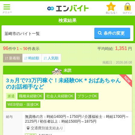
0
メニュー
気になる！
ログイン
検索結果
条件の変更
韮崎市のバイト一覧
96
1,351
件中
1
～
50
件表示
平均時給:
円
新着順
時給順
人気順
掲載日：2026.08.08
未読
NEW
3ヵ月で73万円稼ぐ！未経験OK＊おばあちゃん
のお話相手など
派遣
職種未経験OK
社会人未経験OK
ブランクOK
WEB登録・面接OK
無資格の方：時給1400円～1750円 / 介護福祉士：時給1700円～
給与
2125円 / 初任者以上：時給1500円～1875円
交通費別途支給あり