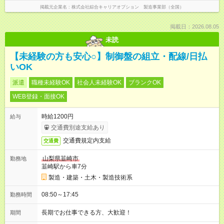
掲載元企業名
株式会社綜合キャリアオプション 製造事業部（全国）
掲載日：2026.08.05
未読
【未経験の方も安心○】制御盤の組立・配線/日払
いOK
派遣
職種未経験OK
社会人未経験OK
ブランクOK
WEB登録・面接OK
時給1200円
給与
交通費別途支給あり
交通費規定内支給
交通費
山梨県韮崎市
勤務地
韮崎駅から車7分
製造・建築・土木・製造技術系
08:50～17:45
勤務時間
長期でお仕事できる方、大歓迎！
期間