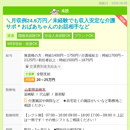
掲載日：2026.08.08
未読
NEW
＼月収例24.6万円／未経験でも収入安定な介護
サポ＊おばあちゃんのお話相手など
派遣
職種未経験OK
社会人未経験OK
ブランクOK
WEB登録・面接OK
無資格の方：時給1400円～1750円 / 介護福祉士：時給1700円～
給与
2125円 / 初任者以上：時給1500円～1875円
交通費別途支給あり
全額支給
交通費
20～25万円
月収例
山梨県韮崎市
勤務地
韮崎駅
/
穴山駅
/
新府駅
介護施設や病院など ★自宅近くの施設がいいなど勤務地ご
相談ください
【シフト例】 07:00～16:00 09:00～18:00 17:00～09:00 ※ 上記
勤務時間
は一例です！その他シフトもご相談ください！
即日～2ヶ月以上 ■開始日の相談OK！
期間