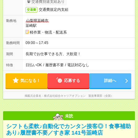
交通費別途支給あり
交通費規定内支給
交通費
山梨県韮崎市
勤務地
韮崎駅
軽作業・物流・配送系
09:00～17:45
勤務時間
長期でお仕事できる方、大歓迎！
期間
日払いOK
/
履歴書不要
/
電話対応なし
特徴
気になる！
応募する
詳細へ
掲載元企業名
株式会社綜合キャリアオプション 製造事業部（全国）
未読
シフトも柔軟♪自動化でカンタン接客◎！食事補助
あり♪履歴書不要／すき家 141号韮崎店