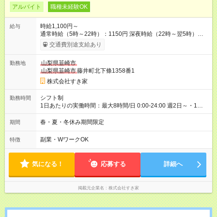
アルバイト
職種未経験OK
時給1,100円～
給与
通常時給（5時～22時）：1150円 深夜時給（22時～翌5時）：
1438円 高校生時給：1100円 【特別手当】早朝手当（5：00-9：
交通費別途支給あり
00）時給+150円 【試用期間】試用期間あり 試用期間の長さ：1
ヶ月 雇用形態、給与は本採用時と同じです。 試用期間の実態は
山梨県韮崎市
勤務地
30日（※条件変更なし）ですが、切り上げで一ヶ月とさせてい
山梨県韮崎市
藤井町北下條1358番1
ただきます。 研修制度あり：15時間(研修中も同時給）
株式会社すき家
シフト制
勤務時間
1日あたりの実働時間：最大8時間/日 0:00-24:00 週2日～・1日
2h～OK ＜シフト例＞ 〇朝帯 5:00-9:00 〇昼帯 9:00-14:00 〇午
後帯 14:00-18:00 〇夜帯 18:00-22:00 〇深夜帯 22:00-翌5:00 基
春・夏・冬休み期間限定
期間
本は固定シフトですが家庭の都合などイレギュラーには対応し
ます♪
副業・WワークOK
特徴
気になる！
応募する
詳細へ
掲載元企業名
株式会社すき家