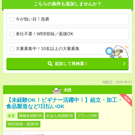
こちらの条件も追加しませんか？
今が狙い目！急募
来社不要！WEB登録／面接OK
大量募集中！10名以上の大量募集
追加して再検索！
掲載日：2026.08.07
未読
NEW
【未経験OK！ビギナー活躍中！】組立・加工・
食品製造など/日払いOK
派遣
職種未経験OK
社会人未経験OK
ブランクOK
WEB登録・面接OK