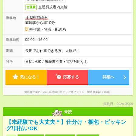
交通費規定内支給
交通費
山梨県韮崎市
勤務地
韮崎駅から車10分
軽作業・物流・配送系
09:00～16:00
勤務時間
長期でお仕事できる方、大歓迎！
期間
日払いOK
/
履歴書不要
/
電話対応なし
特徴
気になる！
応募する
詳細へ
掲載元企業名
株式会社綜合キャリアオプション 製造事業部（全国）
掲載日：2026.08.06
未読
【未経験でも大丈夫＊】仕分け・梱包・ピッキン
グ/日払いOK