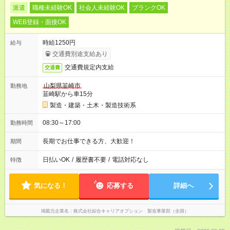
派遣
職種未経験OK
社会人未経験OK
ブランクOK
WEB登録・面接OK
時給1250円
給与
交通費別途支給あり
交通費規定内支給
交通費
山梨県韮崎市
勤務地
韮崎駅から車15分
製造・建築・土木・製造技術系
08:30～17:00
勤務時間
長期でお仕事できる方、大歓迎！
期間
日払いOK
/
履歴書不要
/
電話対応なし
特徴
気になる！
応募する
詳細へ
掲載元企業名
株式会社綜合キャリアオプション 製造事業部（全国）