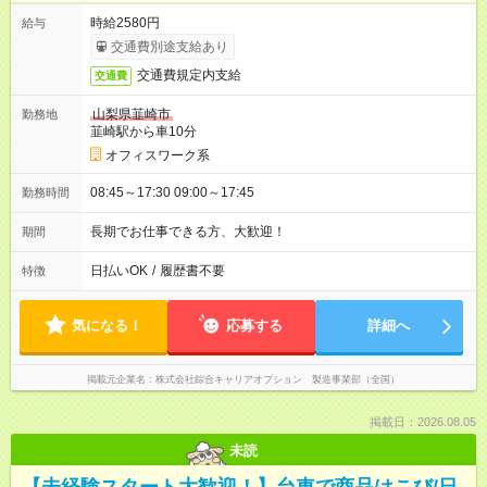
時給2580円
給与
交通費別途支給あり
交通費規定内支給
交通費
山梨県韮崎市
勤務地
韮崎駅から車10分
オフィスワーク系
08:45～17:30 09:00～17:45
勤務時間
長期でお仕事できる方、大歓迎！
期間
日払いOK
/
履歴書不要
特徴
気になる！
応募する
詳細へ
掲載元企業名
株式会社綜合キャリアオプション 製造事業部（全国）
掲載日：2026.08.05
未読