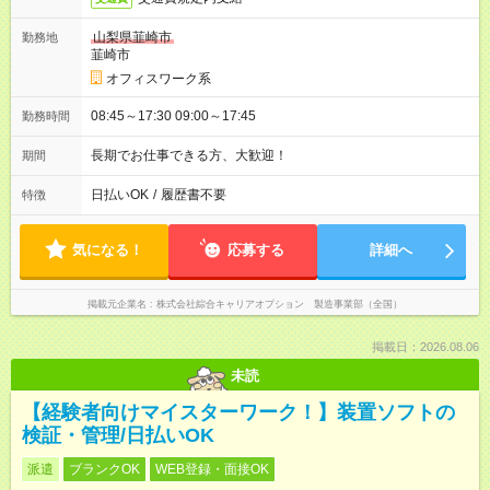
山梨県韮崎市
勤務地
韮崎市
オフィスワーク系
08:45～17:30 09:00～17:45
勤務時間
長期でお仕事できる方、大歓迎！
期間
日払いOK
/
履歴書不要
特徴
気になる！
応募する
詳細へ
掲載元企業名
株式会社綜合キャリアオプション 製造事業部（全国）
掲載日：2026.08.06
未読
【経験者向けマイスターワーク！】装置ソフトの
検証・管理/日払いOK
派遣
ブランクOK
WEB登録・面接OK