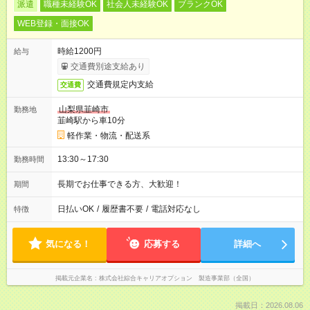
派遣
職種未経験OK
社会人未経験OK
ブランクOK
WEB登録・面接OK
時給1200円
給与
交通費別途支給あり
交通費規定内支給
交通費
山梨県韮崎市
勤務地
韮崎駅から車10分
軽作業・物流・配送系
13:30～17:30
勤務時間
長期でお仕事できる方、大歓迎！
期間
日払いOK
/
履歴書不要
/
電話対応なし
特徴
気になる！
応募する
詳細へ
掲載元企業名
株式会社綜合キャリアオプション 製造事業部（全国）
掲載日：2026.08.06