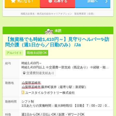
気になる！
応募する
詳細へ
掲載元企業名
株式会社綜合キャリアオプション 製造事業部（全国）
未読
【無資格でも時給1,410円～】見守りヘルパー✨訪
問介護（週1日から／日勤のみ） /Ja
アルバイト
職種未経験OK
時給1,410円～
給与
時給1,410円以上 ※交通費一部支給（既定あり） ※経験・能力を
考慮して決定します 【収入例】 週1回勤務の場合：1,410円×8時
交通費別途支給あり
間×4回=4万5,120円 週3回勤務の場合：1,410円×8時間×12回
=13万5,360円 週5回勤務の場合：1,410円×8時間×20回=22万
山梨県韮崎市
勤務地
5,600円 【試用期間】試用期間あり 試用期間の長さ：2ヶ月
山梨県韮崎市
藤井町坂井（最寄り駅：新府駅）
※ 雇用形態と給与に、本採用時と異なる部分があります。 雇用
形態：本採用時と同じです。 給与：時給 1,060円以上
ユースタイルラボラトリー株式会社
シフト制
勤務時間
1日あたりの実働時間：最大8時間/日 【日勤】 7：00～22：00
の間で2～8時間勤務（休憩時間は法定通り） ※週1日～OK ／ 1
日2時間から勤務OK ／ 夜勤なし ＊＊ 勤務時間例 ＊＊ ■7時
週1日からOK / 日払いOK / 副業・WワークOK
特徴