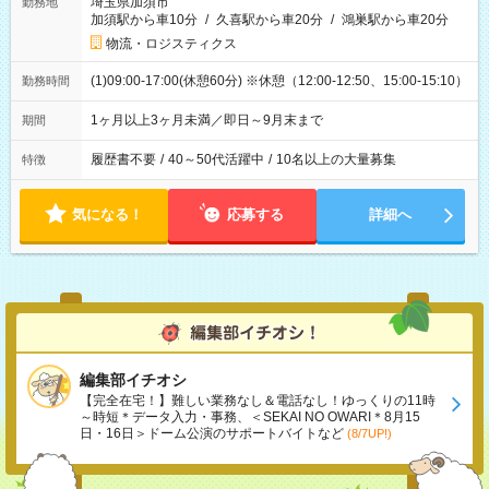
埼玉県加須市
勤務地
加須駅から車10分
/
久喜駅から車20分
/
鴻巣駅から車20分
物流・ロジスティクス
(1)09:00-17:00(休憩60分) ※休憩（12:00-12:50、15:00-15:10）
勤務時間
1ヶ月以上3ヶ月未満／即日～9月末まで
期間
履歴書不要
/
40～50代活躍中
/
10名以上の大量募集
特徴
気になる！
応募する
詳細へ
編集部イチオシ
【完全在宅！】難しい業務なし＆電話なし！ゆっくりの11時
～時短＊データ入力・事務、＜SEKAI NO OWARI＊8月15
日・16日＞ドーム公演のサポートバイトなど
(8/7UP!)