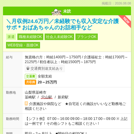
掲載日：2026.08.08
未読
NEW
＼月収例24.6万円／未経験でも収入安定な介護
サポ＊おばあちゃんのお話相手など
派遣
職種未経験OK
社会人未経験OK
ブランクOK
WEB登録・面接OK
無資格の方：時給1400円～1750円 / 介護福祉士：時給1700円～
給与
2125円 / 初任者以上：時給1500円～1875円
交通費別途支給あり
全額支給
交通費
20～25万円
月収例
山梨県韮崎市
勤務地
韮崎駅
/
穴山駅
/
新府駅
介護施設や病院など ★自宅近くの施設がいいなど勤務地ご
相談ください
【シフト例】 07:00～16:00 09:00～18:00 17:00～09:00 ※ 上記
勤務時間
は一例です！その他シフトもご相談ください！
即日～2ヶ月以上 ■開始日の相談OK！
期間