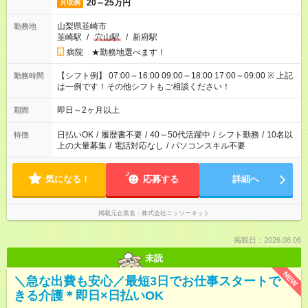
20～25万円
月収例
山梨県韮崎市
勤務地
韮崎駅
/
穴山駅
/
新府駅
病院 ★勤務地選べます！
【シフト例】 07:00～16:00 09:00～18:00 17:00～09:00 ※ 上記
勤務時間
は一例です！その他シフトもご相談ください！
即日～2ヶ月以上
期間
日払いOK
/
履歴書不要
/
40～50代活躍中
/
シフト勤務
/
10名以
特徴
上の大量募集
/
電話対応なし
/
パソコンスキル不要
気になる！
応募する
詳細へ
掲載元企業名
株式会社ニッソーネット
掲載日：2026.08.06
未読
NEW
＼急な出費も安心／最短3日でお仕事スタートで
きる介護＊即日×日払いOK