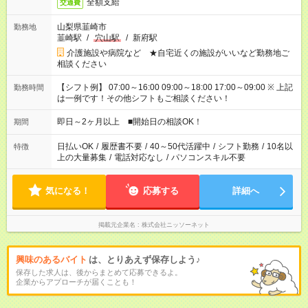
全額支給
交通費
山梨県韮崎市
勤務地
韮崎駅
/
穴山駅
/
新府駅
介護施設や病院など ★自宅近くの施設がいいなど勤務地ご
相談ください
【シフト例】 07:00～16:00 09:00～18:00 17:00～09:00 ※ 上記
勤務時間
は一例です！その他シフトもご相談ください！
即日～2ヶ月以上 ■開始日の相談OK！
期間
日払いOK
/
履歴書不要
/
40～50代活躍中
/
シフト勤務
/
10名以
特徴
上の大量募集
/
電話対応なし
/
パソコンスキル不要
気になる！
応募する
詳細へ
掲載元企業名
株式会社ニッソーネット
興味のあるバイト
は、とりあえず保存しよう♪
保存した求人は、後からまとめて応募できるよ。
企業からアプローチが届くことも！