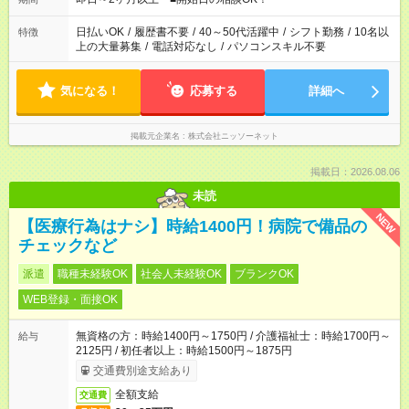
日払いOK
/
履歴書不要
/
40～50代活躍中
/
シフト勤務
/
10名以
特徴
上の大量募集
/
電話対応なし
/
パソコンスキル不要
気になる！
応募する
詳細へ
掲載元企業名
株式会社ニッソーネット
掲載日：2026.08.06
未読
NEW
【医療行為はナシ】時給1400円！病院で備品の
チェックなど
派遣
職種未経験OK
社会人未経験OK
ブランクOK
WEB登録・面接OK
無資格の方：時給1400円～1750円 / 介護福祉士：時給1700円～
給与
2125円 / 初任者以上：時給1500円～1875円
交通費別途支給あり
全額支給
交通費