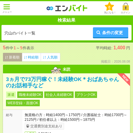
0
メニュー
気になる！
ログイン
検索結果
条件の変更
穴山のバイト一覧
5
1,400
件中
1
～
5
件表示
平均時給:
円
新着順
時給順
人気順
掲載日：2026.08.08
未読
NEW
3ヵ月で73万円稼ぐ！未経験OK＊おばあちゃん
のお話相手など
派遣
職種未経験OK
社会人未経験OK
ブランクOK
WEB登録・面接OK
無資格の方：時給1400円～1750円 / 介護福祉士：時給1700円～
給与
2125円 / 初任者以上：時給1500円～1875円
交通費別途支給あり