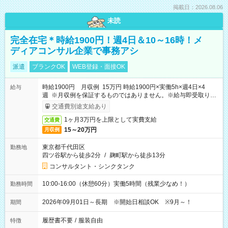
掲載日：2026.08.06
未読
完全在宅＊時給1900円！週4日＆10～16時！メ
ディアコンサル企業で事務アシ
派遣
ブランクOK
WEB登録・面接OK
時給1900円 月収例 15万円 時給1900円×実働5h×週4日×4
給与
週 ※月収例を保証するものではありません。※給与即受取りサ
ービス利用可（利用条件有）
交通費別途支給あり
1ヶ月3万円を上限として実費支給
交通費
15～20万円
月収例
東京都千代田区
勤務地
四ツ谷駅から徒歩2分
/
麹町駅から徒歩13分
コンサルタント・シンクタンク
10:00-16:00（休憩60分）実働5時間（残業少なめ！）
勤務時間
2026年09月01日～長期 ※開始日相談OK ※9月～！
期間
履歴書不要
/
服装自由
特徴