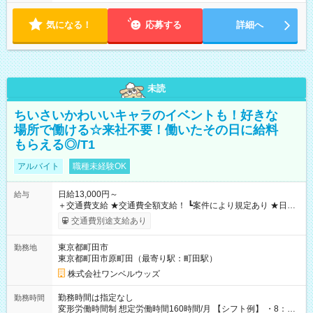
気になる！
応募する
詳細へ
未読
ちいさいかわいいキャラのイベントも！好きな
場所で働ける☆来社不要！働いたその日に給料
もらえる◎/T1
アルバイト
職種未経験OK
日給13,000円～
給与
＋交通費支給 ★交通費全額支給！ ┗案件により規定あり ★日払
いOK！（規定あり） ┗働いたその日に現金GET♪ お仕事後はコ
交通費別途支給あり
ンビニATMから 日払い分を引き落とせます！ 【試用期間】試
用期間なし
東京都町田市
勤務地
東京都町田市原町田（最寄り駅：町田駅）
株式会社ワンベルウッズ
勤務時間は指定なし
勤務時間
変形労働時間制 想定労働時間160時間/月 【シフト例】 ・8：00