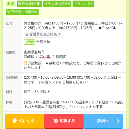
派遣
職種未経験OK
社会人未経験OK
ブランクOK
WEB登録・面接OK
無資格の方：時給1400円～1750円 / 介護福祉士：時給1700円～
給与
2125円 / 初任者以上：時給1500円～1875円 ■日払いOK ■
日収例：1万1200円（時給1400円×8h）
交通費別途支給あり
全額支給
交通費
山梨県韮崎市
勤務地
韮崎駅
/
穴山駅
/
新府駅
介護施設 ★自宅近くの施設など、ご希望に合わせてご紹介
いたします！
(1)07:00～16:00 (2)09:00～18:00 (3)17:00～09:00 ※ 上記は一
勤務時間
例です！その他シフトもご相談ください！
即日～2ヶ月以上
期間
日払いOK
/
履歴書不要
/
40～50代活躍中
/
シフト勤務
/
10名以
特徴
上の大量募集
/
電話対応なし
/
パソコンスキル不要
気になる！
応募する
詳細へ