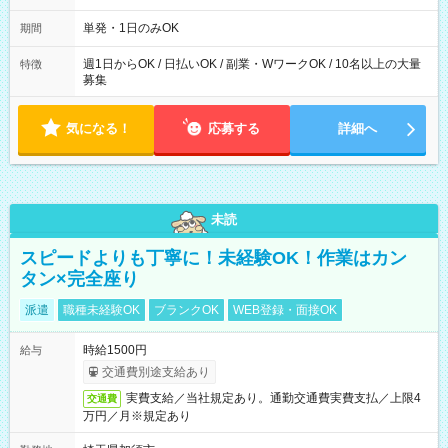
～21：00
単発・1日のみOK
期間
週1日からOK / 日払いOK / 副業・WワークOK / 10名以上の大量
特徴
募集
気になる！
応募する
詳細へ
未読
スピードよりも丁寧に！未経験OK！作業はカン
タン×完全座り
派遣
職種未経験OK
ブランクOK
WEB登録・面接OK
時給1500円
給与
交通費別途支給あり
実費支給／当社規定あり。通勤交通費実費支払／上限4
交通費
万円／月※規定あり