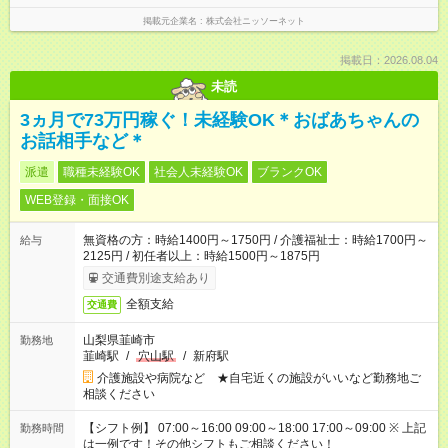
掲載元企業名
株式会社ニッソーネット
掲載日：2026.08.04
未読
3ヵ月で73万円稼ぐ！未経験OK＊おばあちゃんの
お話相手など＊
派遣
職種未経験OK
社会人未経験OK
ブランクOK
WEB登録・面接OK
無資格の方：時給1400円～1750円 / 介護福祉士：時給1700円～
給与
2125円 / 初任者以上：時給1500円～1875円
交通費別途支給あり
全額支給
交通費
山梨県韮崎市
勤務地
韮崎駅
/
穴山駅
/
新府駅
介護施設や病院など ★自宅近くの施設がいいなど勤務地ご
相談ください
【シフト例】 07:00～16:00 09:00～18:00 17:00～09:00 ※ 上記
勤務時間
は一例です！その他シフトもご相談ください！