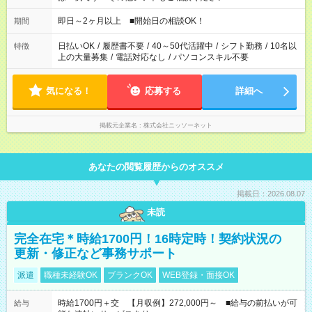
即日～2ヶ月以上 ■開始日の相談OK！
期間
日払いOK
/
履歴書不要
/
40～50代活躍中
/
シフト勤務
/
10名以
特徴
上の大量募集
/
電話対応なし
/
パソコンスキル不要
気になる！
応募する
詳細へ
掲載元企業名
株式会社ニッソーネット
あなたの閲覧履歴からのオススメ
掲載日：2026.08.07
未読
完全在宅＊時給1700円！16時定時！契約状況の
更新・修正など事務サポート
派遣
職種未経験OK
ブランクOK
WEB登録・面接OK
時給1700円＋交 【月収例】272,000円～ ■給与の前払いが可
給与