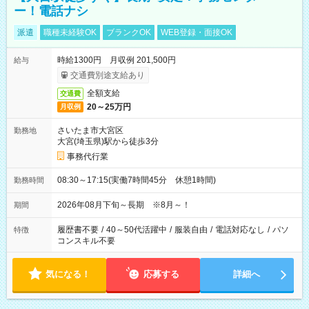
ー！電話ナシ
派遣
職種未経験OK
ブランクOK
WEB登録・面接OK
時給1300円 月収例 201,500円
給与
交通費別途支給あり
全額支給
交通費
20～25万円
月収例
さいたま市大宮区
勤務地
大宮(埼玉県)駅から徒歩3分
事務代行業
08:30～17:15(実働7時間45分 休憩1時間)
勤務時間
2026年08月下旬～長期 ※8月～！
期間
履歴書不要
/
40～50代活躍中
/
服装自由
/
電話対応なし
/
パソ
特徴
コンスキル不要
気になる！
応募する
詳細へ