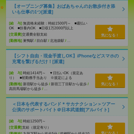
【オープニング募集】おばあちゃんのお散歩付き添
いも仕事の1つ[派遣]
[給 与]
無資格未経験：時給1500円～ ■週払い
OK ■扶養内OK ■日収1万2000円以上
[交通費]
交通費全額支給
気になる！
[勤務地]
巣鴨駅
/
目白駅
/
北池袋駅
/
…
【シフト自由・現金手渡しOK】iPhoneなどスマホの
充電を繋げるだけ！[派遣]
[給 与]
時給1414円～ ▼日払いOK（規定あ
り） ■初勤務手当あり ※規定による
[勤務地]
新宿駅から徒歩
/
新宿三丁目駅から徒歩
/
気になる！
高田馬場駅から徒歩
/
…
＜日本を代表するバンド＊サカナクション＞ツアー
公演のサポートバイト＠日本武道館[アルバイト]
[給 与]
時給1250円～
[交通費]
支給（規定有り）
気になる！
[勤務地]
九段下駅から徒歩5分
/
竹橋駅から徒歩10