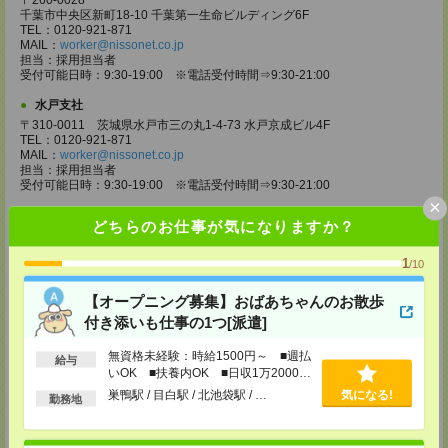
〒260-0028
千葉市中央区新町18-10 千葉第一生命ビルディング6F
TEL：0120-921-871
MAIL：
worker@nissonet.co.jp
担当：採用担当者
受付可能日時：9:30-19:00 ※電話受付時間⇒9:30-21:00
水戸支社
〒310-0011 茨城県水戸市三の丸1-4-73 水戸京成ビル4F
TEL：0120-921-871
MAIL：
worker@nissonet.co.jp
担当：採用担当者
受付可能日時：9:30-19:00 ※電話受付時間⇒9:30-21:00
×
宇都宮支社
どちらのお仕事が気になりますか？
〒320-0811 栃木県宇都宮市大通り1-2-11 フコク生命ビル4F
TEL：0120-921-871
1
/10
MAIL：
worker@nissonet.co.jp
担当：採用担当者
受付可能日時：9:30-19:00 ※電話受付時間⇒9:30-21:00
【オープニング募集】おばあちゃんのお散歩
付き添いも仕事の1つ[派遣]
高崎支社
埼玉県さいたま市大宮区仲町2-23-2 大宮仲町センタービル3F（さいたま
無資格未経験：時給1500円～ ■週払
支社内）
給与
いOK ■扶養内OK ■日収1万2000円
TEL：0120-921-871
以上
MAIL：
worker@nissonet.co.jp
巣鴨駅 / 目白駅 / 北池袋駅 / …
気になる!
勤務地
担当：採用担当者
受付可能日時：9:30-19:00 ※電話受付時間⇒9:30-21:00