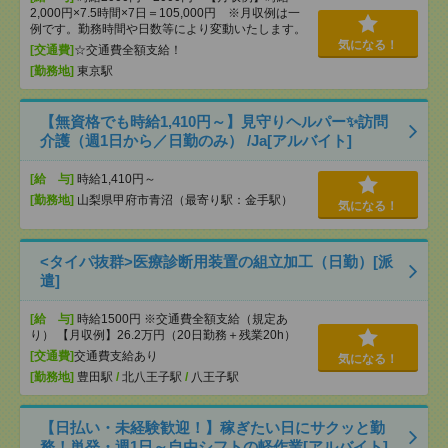
2,000円×7.5時間×7日＝105,000円 ※月収例は一
例です。勤務時間や日数等により変動いたします。
気になる！
[交通費]
☆交通費全額支給！
[勤務地]
東京駅
【無資格でも時給1,410円～】見守りヘルパー✨訪問
介護（週1日から／日勤のみ） /Ja[アルバイト]
[給 与]
時給1,410円～
[勤務地]
山梨県甲府市青沼（最寄り駅：金手駅）
気になる！
<タイパ抜群>医療診断用装置の組立加工（日勤）[派
遣]
[給 与]
時給1500円 ※交通費全額支給（規定あ
り） 【月収例】26.2万円（20日勤務＋残業20h）
[交通費]
交通費支給あり
気になる！
[勤務地]
豊田駅
/
北八王子駅
/
八王子駅
【日払い・未経験歓迎！】稼ぎたい日にサクッと勤
務！単発・週1日～自由シフトの軽作業[アルバイト]