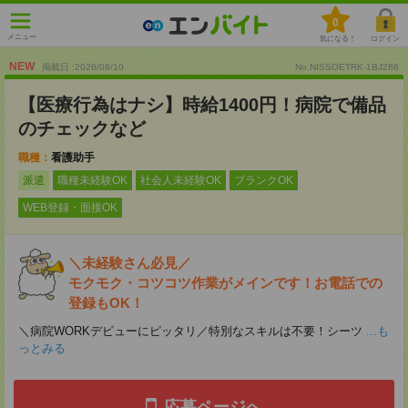
0
メニュー
気になる！
ログイン
NEW
掲載日 :2026
/
08
/
10
No.NISSOETRK-1BJ286
【医療行為はナシ】時給1400円！病院で備品
のチェックなど
職種：
看護助手
派遣
職種未経験OK
社会人未経験OK
ブランクOK
WEB登録・面接OK
＼未経験さん必見／
モクモク・コツコツ作業がメインです！お電話での
登録もOK！
＼病院WORKデビューにピッタリ／特別なスキルは不要！シーツ
...も
っとみる
応募ページへ