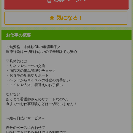
気になる！
お仕事の概要
＼無資格・未経験OKの看護助手／
医療行為は一切行わないので未経験でも安心！
▽具体的には…
・リネンやシーツの交換
・病院内の備品管理やチェック
・お食事の配膳やサポート
・ベッドから車イスへの移動のお手伝い
・トイレや入浴、着替えのお手伝い
などなど
あくまで看護師さんのサポートなので、
今までのお仕事経験などは一切問いません！
～給与日払いサービス～
自分のペースに合わせて
日払いでお給料を受け取れる制度です。