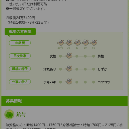
・使いたい日だけ利用可能
※一部規定がございます。
月収例24万6400円
（時給1400円×8H×22日間）
職場の雰囲気
年齢層
20代
30
40
50
60
男女比率
女性
男性
職場の様子
活気あり
しずか
仕事の仕方
テキパキ
コツコツ
募集情報
給与
無資格の方：時給1400円～1750円 / 介護福祉士：時給1700円～2125円 / 初