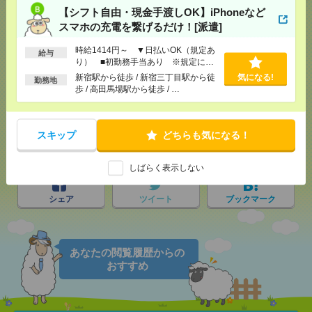
【シフト自由・現金手渡しOK】iPhoneなど
スマホの充電を繋げるだけ！[派遣]
時給1414円～ ▼日払いOK（規定あ
給与
応募ページへ
り） ■初勤務手当あり ※規定によ
る
新宿駅から徒歩 / 新宿三丁目駅から徒
気になる!
勤務地
歩 / 高田馬場駅から徒歩 / …
気になる！
スキップ
どちらも気になる！
メール
LINE
で送る
で送る
しばらく表示しない
シェア
ツイート
ブックマーク
あなたの閲覧履歴からの
おすすめ