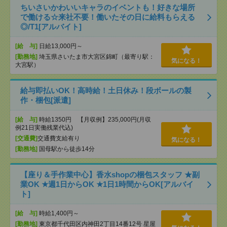
ちいさいかわいいキャラのイベントも！好きな場所
で働ける☆来社不要！働いたその日に給料もらえる
◎/T1[アルバイト]
[給 与]
日給13,000円～
[勤務地]
埼玉県さいたま市大宮区錦町（最寄り駅：
気になる！
大宮駅）
給与即払いOK！高時給！土日休み！段ボールの製
作・梱包[派遣]
[給 与]
時給1350円 【月収例】235,000円(月収
例21日実働残業代込)
[交通費]
交通費支給有り
気になる！
[勤務地]
国母駅から徒歩14分
【座り＆手作業中心】香水shopの梱包スタッフ ★副
業OK ★週1日からOK ★1日1時間からOK[アルバイ
ト]
[給 与]
時給1,400円～
[勤務地]
東京都千代田区内神田2丁目14番12号 星屋