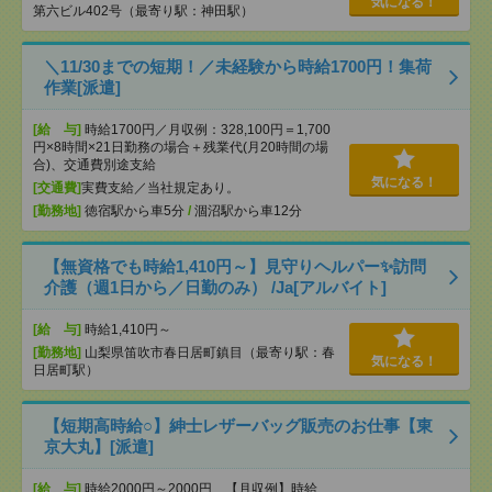
気になる！
第六ビル402号（最寄り駅：神田駅）
＼11/30までの短期！／未経験から時給1700円！集荷
作業[派遣]
[給 与]
時給1700円／月収例：328,100円＝1,700
円×8時間×21日勤務の場合＋残業代(月20時間の場
合)、交通費別途支給
気になる！
[交通費]
実費支給／当社規定あり。
[勤務地]
徳宿駅から車5分
/
涸沼駅から車12分
【無資格でも時給1,410円～】見守りヘルパー✨訪問
介護（週1日から／日勤のみ） /Ja[アルバイト]
[給 与]
時給1,410円～
[勤務地]
山梨県笛吹市春日居町鎮目（最寄り駅：春
気になる！
日居町駅）
【短期高時給○】紳士レザーバッグ販売のお仕事【東
京大丸】[派遣]
[給 与]
時給2000円～2000円 【月収例】時給