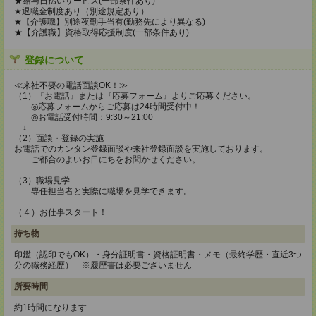
★給与日払いサービス(一部条件あり)
★退職金制度あり（別途規定あり）
★【介護職】別途夜勤手当有(勤務先により異なる)
★【介護職】資格取得応援制度(一部条件あり)
登録について
≪来社不要の電話面談OK！≫
（1）『お電話』または『応募フォーム』よりご応募ください。
◎応募フォームからご応募は24時間受付中！
◎お電話受付時間：9:30～21:00
↓
（2）面談・登録の実施
お電話でのカンタン登録面談や来社登録面談を実施しております。
ご都合のよいお日にちをお聞かせください。
（3）職場見学
専任担当者と実際に職場を見学できます。
（４）お仕事スタート！
持ち物
印鑑（認印でもOK）・身分証明書・資格証明書・メモ（最終学歴・直近3つ
分の職務経歴） ※履歴書は必要ございません
所要時間
約1時間になります