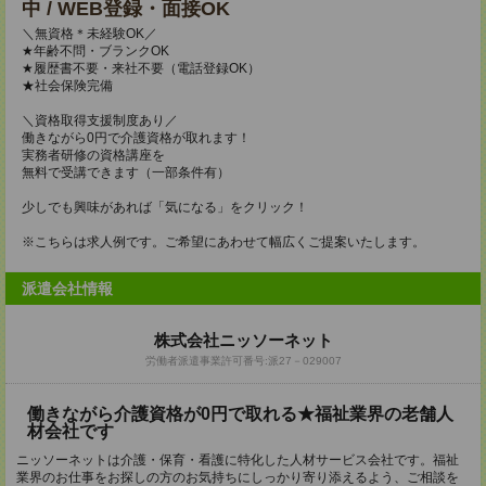
中 / WEB登録・面接OK
＼無資格＊未経験OK／
★年齢不問・ブランクOK
★履歴書不要・来社不要（電話登録OK）
★社会保険完備
＼資格取得支援制度あり／
働きながら0円で介護資格が取れます！
実務者研修の資格講座を
無料で受講できます（一部条件有）
少しでも興味があれば「気になる」をクリック！
※こちらは求人例です。ご希望にあわせて幅広くご提案いたします。
派遣会社情報
株式会社ニッソーネット
労働者派遣事業許可番号:派27－029007
働きながら介護資格が0円で取れる★福祉業界の老舗人
材会社です
ニッソーネットは介護・保育・看護に特化した人材サービス会社です。福祉
業界のお仕事をお探しの方のお気持ちにしっかり寄り添えるよう、ご相談を