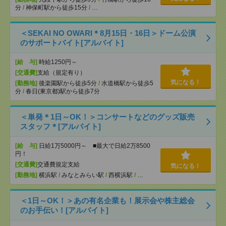
分
/
神保町駅から徒歩15分
/
…
＜SEKAI NO OWARI＊8月15日・16日＞ドーム公演
のサポートバイト[アルバイト]
[給 与]
時給1250円～
[交通費]
支給（規定有り）
気になる！
[勤務地]
後楽園駅から徒歩5分
/
水道橋駅から徒歩5
分
/
春日(東京都)駅から徒歩7分
＜単発＊1日～OK！＞コンサートなどのグッズ販売
スタッフ＊[アルバイト]
[給 与]
日給1万5000円～ ■最大で日給2万8500
円！
[交通費]
交通費規定支給
気になる！
[勤務地]
横浜駅
/
みなとみらい駅
/
西横浜駅
/
…
＜1日～OK！＞あの有名企業も！展示会や株主総会
のお手伝い！[アルバイト]