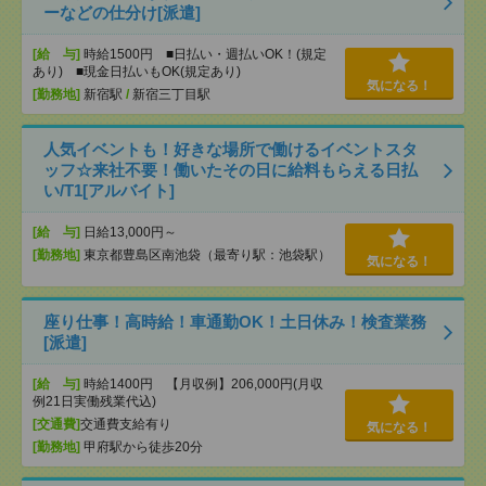
ーなどの仕分け[派遣]
[給 与]
時給1500円 ■日払い・週払いOK！(規定
あり) ■現金日払いもOK(規定あり)
気になる！
[勤務地]
新宿駅
/
新宿三丁目駅
人気イベントも！好きな場所で働けるイベントスタ
ッフ☆来社不要！働いたその日に給料もらえる日払
い/T1[アルバイト]
[給 与]
日給13,000円～
[勤務地]
東京都豊島区南池袋（最寄り駅：池袋駅）
気になる！
座り仕事！高時給！車通勤OK！土日休み！検査業務
[派遣]
[給 与]
時給1400円 【月収例】206,000円(月収
例21日実働残業代込)
[交通費]
交通費支給有り
気になる！
[勤務地]
甲府駅から徒歩20分