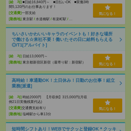
[給 与]
■日給16,840円～ ■日払いOK ■実働3時
間5,120円のお仕事あります！
[交通費]
一部支給
気になる！
[勤務地]
東京駅
/
水道橋駅
/
有楽町駅
/
…
ちいさいかわいいキャラのイベントも！好きな場所
で働ける☆来社不要！働いたその日に給料もらえる
◎/T1[アルバイト]
[給 与]
日給13,000円～
[勤務地]
東京都新宿区新宿（最寄り駅：新宿駅）
気になる！
高時給！車通勤OK！土日休み！日勤のお仕事！組立
業務[派遣]
[給 与]
時給2000円 【月収例】315,000円(月収
例21日実働残業代込)
[交通費]
交通費支給有り
気になる！
[勤務地]
塩崎駅から車13分
短時間シフトあり！WEBでサクッと登録OK＊クッキ