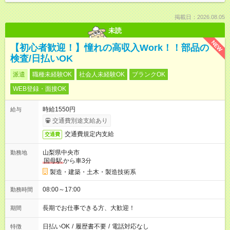
掲載日：2026.08.05
未読
NEW
【初心者歓迎！】憧れの高収入Work！！部品の
検査/日払いOK
派遣
職種未経験OK
社会人未経験OK
ブランクOK
WEB登録・面接OK
時給1550円
給与
交通費別途支給あり
交通費規定内支給
交通費
山梨県中央市
勤務地
国母駅
から車3分
製造・建築・土木・製造技術系
08:00～17:00
勤務時間
長期でお仕事できる方、大歓迎！
期間
日払いOK
/
履歴書不要
/
電話対応なし
特徴