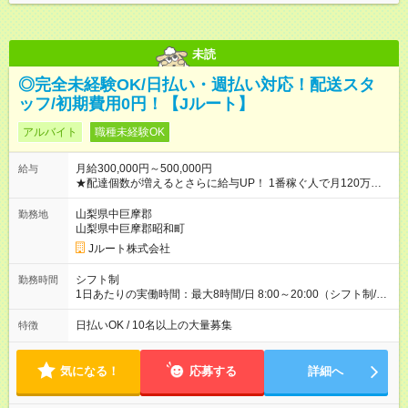
未読
◎完全未経験OK/日払い・週払い対応！配送スタ
ッフ/初期費用0円！【Jルート】
アルバイト
職種未経験OK
月給300,000円～500,000円
給与
★配達個数が増えるとさらに給与UP！ 1番稼ぐ人で月120万ほ
ど！ ・主要都市エリア 月収55万円／週5日稼働 月収65万~112
万円／週6日稼働 ・地方郊外エリア 月収40万円／週5日稼働 月
山梨県中巨摩郡
勤務地
収40万円~50万円／週6日稼働 ＜モデルイメージ＞ ■月収50万
山梨県中巨摩郡昭和町
円 (27歳男性/江東区在住)※元建築関係 1日150個配達×25日勤務
Jルート株式会社
(日休み) ■月収80万円(43歳男性/墨田区在住)※元営業 1日200個
配達×25日勤務(月休み) 【試用期間】試用期間なし
シフト制
勤務時間
1日あたりの実働時間：最大8時間/日 8:00～20:00（シフト制/実
働8時間） ※週5日勤務（場所次第では週4も有り） ※配達状況に
よって時間外での勤務可能性有り ※案件により多少の前後あり
日払いOK / 10名以上の大量募集
特徴
※配達が完了次第、帰社OKです
気になる！
応募する
詳細へ