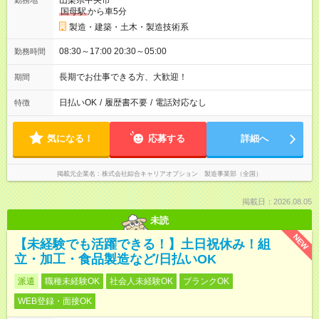
山梨県中央市
勤務地
国母駅
から車5分
製造・建築・土木・製造技術系
08:30～17:00 20:30～05:00
勤務時間
長期でお仕事できる方、大歓迎！
期間
日払いOK
/
履歴書不要
/
電話対応なし
特徴
気になる！
応募する
詳細へ
掲載元企業名
株式会社綜合キャリアオプション 製造事業部（全国）
掲載日：2026.08.05
未読
NEW
【未経験でも活躍できる！】土日祝休み！組
立・加工・食品製造など/日払いOK
派遣
職種未経験OK
社会人未経験OK
ブランクOK
WEB登録・面接OK