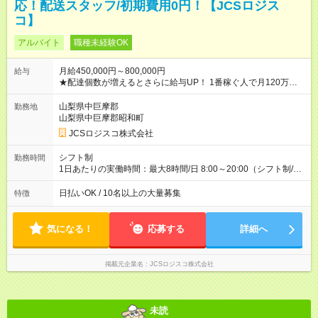
応！配送スタッフ/初期費用0円！【JCSロジス
コ】
アルバイト
職種未経験OK
月給450,000円～800,000円
給与
★配達個数が増えるとさらに給与UP！ 1番稼ぐ人で月120万ほ
ど！ ・主要都市エリア 月収55万円／週5日稼働 月収65万~112
万円／週6日稼働 ・地方郊外エリア 月収40万円／週5日稼働 月
山梨県中巨摩郡
勤務地
収40万円~50万円／週6日稼働 ＜モデルイメージ＞ ■月収50万
山梨県中巨摩郡昭和町
円 (27歳男性/江東区在住)※元建築関係 1日150個配達×25日勤務
JCSロジスコ株式会社
(日休み) ■月収80万円(43歳男性/墨田区在住)※元営業 1日200個
配達×25日勤務(月休み) 【試用期間】試用期間なし
シフト制
勤務時間
1日あたりの実働時間：最大8時間/日 8:00～20:00（シフト制/実
働8時間） ※週5日勤務（場所次第では週4も有り） ※配達状況に
よって時間外での勤務可能性有り ※案件により多少の前後あり
日払いOK / 10名以上の大量募集
特徴
※配達が完了次第、帰社OKです
気になる！
応募する
詳細へ
掲載元企業名
JCSロジスコ株式会社
未読