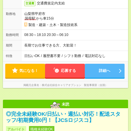
交通費規定内支給
交通費
山梨県甲府市
勤務地
国母駅
から車15分
製造・建築・土木・製造技術系
08:30～18:10 20:30～06:10
勤務時間
長期でお仕事できる方、大歓迎！
期間
日払いOK
/
履歴書不要
/
シフト勤務
/
電話対応なし
特徴
気になる！
応募する
詳細へ
掲載元企業名
株式会社綜合キャリアオプション 製造事業部（全国）
未読
◎完全未経験OK/日払い・週払い対応！配送スタ
ッフ/初期費用0円！【JCSロジスコ】
アルバイト
職種未経験OK