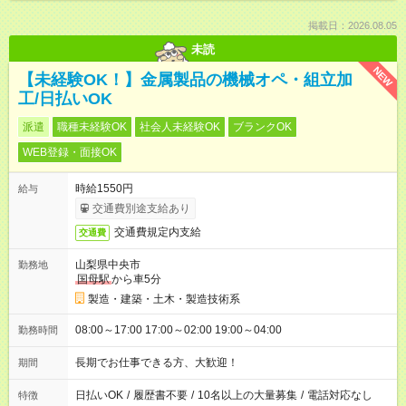
掲載日：2026.08.05
未読
NEW
【未経験OK！】金属製品の機械オペ・組立加
工/日払いOK
派遣
職種未経験OK
社会人未経験OK
ブランクOK
WEB登録・面接OK
時給1550円
給与
交通費別途支給あり
交通費規定内支給
交通費
山梨県中央市
勤務地
国母駅
から車5分
製造・建築・土木・製造技術系
08:00～17:00 17:00～02:00 19:00～04:00
勤務時間
長期でお仕事できる方、大歓迎！
期間
日払いOK
/
履歴書不要
/
10名以上の大量募集
/
電話対応なし
特徴