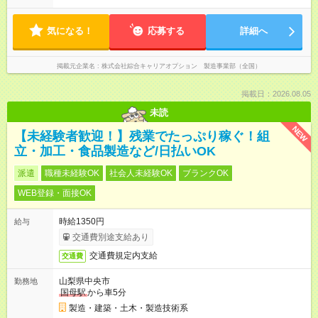
気になる！
応募する
詳細へ
掲載元企業名
株式会社綜合キャリアオプション 製造事業部（全国）
掲載日：2026.08.05
未読
NEW
【未経験者歓迎！】残業でたっぷり稼ぐ！組
立・加工・食品製造など/日払いOK
派遣
職種未経験OK
社会人未経験OK
ブランクOK
WEB登録・面接OK
時給1350円
給与
交通費別途支給あり
交通費規定内支給
交通費
山梨県中央市
勤務地
国母駅
から車5分
製造・建築・土木・製造技術系