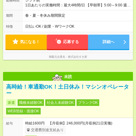
シフト制
勤務時間
1日あたりの実働時間：最大4時間/日 【早朝帯】5:00～9:00 週2
日～・1日2h～OK◎ 勤務時間や曜日はご相談ください。
春・夏・冬休み期間限定
期間
日払いOK / 副業・WワークOK
特徴
気になる！
応募する
詳細へ
掲載元企業名
株式会社すき家
未読
高時給！車通勤OK！土日休み！マシンオペレータ
ー
派遣
職種未経験OK
社会人未経験OK
ブランクOK
WEB登録・面接OK
時給1600円 【月収例】246,000円(月収例21日実働)
給与
交通費別途支給あり