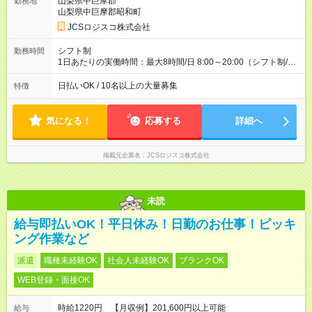
山梨県中巨摩郡
勤務地
収40万円~50万円／週6日稼働 ＜モデルイメージ＞ ■月収50万
山梨県中巨摩郡昭和町
円 (27歳男性/江東区在住)※元建築関係 1日150個配達×25日勤務
JCSロジスコ株式会社
(日休み) ■月収80万円(43歳男性/墨田区在住)※元営業 1日200個
配達×25日勤務(月休み) 【試用期間】試用期間なし
シフト制
勤務時間
1日あたりの実働時間：最大8時間/日 8:00～20:00（シフト制/実
働8時間） ※週5日勤務（場所次第では週4も有り） ※配達状況に
よって時間外での勤務可能性有り ※案件により多少の前後あり
日払いOK / 10名以上の大量募集
特徴
※配達が完了次第、帰社OKです
気になる！
応募する
詳細へ
掲載元企業名
JCSロジスコ株式会社
未読
給与即払いOK！平日休み！日勤のお仕事！ピッキ
ング作業など
派遣
職種未経験OK
社会人未経験OK
ブランクOK
WEB登録・面接OK
時給1220円 【月収例】201,600円以上可能
給与