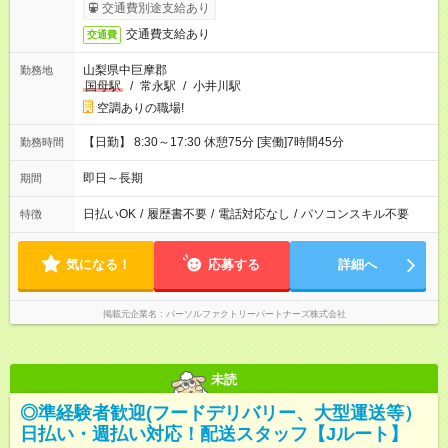
交通費別途支給あり
交通費支給あり
交通費
山梨県中巨摩郡
勤務地
国母駅
/
常永駅
/
小井川駅
空調ありの職場!
【日勤】 8:30～17:30 休憩75分 [実働]7時間45分
勤務時間
即日～長期
期間
日払いOK
/
履歴書不要
/
電話対応なし
/
パソコンスキル不要
特徴
気になる！
応募する
詳細へ
掲載元企業名
パーソルファクトリーパートナーズ株式会社
未読
◎準経験者歓迎(フードデリバリー、大型運送等）
日払い・週払い対応！配送スタッフ【Jルート】