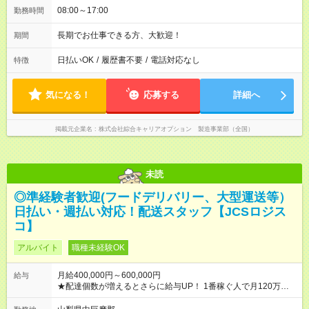
08:00～17:00
勤務時間
長期でお仕事できる方、大歓迎！
期間
日払いOK
/
履歴書不要
/
電話対応なし
特徴
気になる！
応募する
詳細へ
掲載元企業名
株式会社綜合キャリアオプション 製造事業部（全国）
未読
◎準経験者歓迎(フードデリバリー、大型運送等）
日払い・週払い対応！配送スタッフ【JCSロジス
コ】
アルバイト
職種未経験OK
月給400,000円～600,000円
給与
★配達個数が増えるとさらに給与UP！ 1番稼ぐ人で月120万ほ
ど！ ・主要都市エリア 月収55万円／週5日稼働 月収65万~112
万円／週6日稼働 ・地方郊外エリア 月収40万円／週5日稼働 月