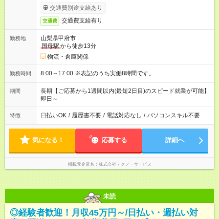
交通費別途支給あり
交通費支給有り
交通費
山梨県甲府市
勤務地
国母駅
から徒歩13分
物流・倉庫関係
8:00～17:00 ※表記のうち実働8時間です。
勤務時間
長期【ご応募から1週間以内(最短2日目)のスピード就業が可能】
期間
即日～
日払いOK
/
履歴書不要
/
電話対応なし
/
パソコンスキル不要
特徴
気になる！
応募する
詳細へ
掲載元企業名
株式会社テクノ・サービス
未読
◎経験者歓迎！月収45万円～/日払い・週払い対