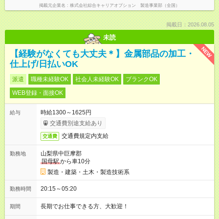
掲載元企業名
株式会社綜合キャリアオプション 製造事業部（全国）
掲載日：2026.08.05
未読
NEW
【経験がなくても大丈夫＊】金属部品の加工・
仕上げ/日払いOK
派遣
職種未経験OK
社会人未経験OK
ブランクOK
WEB登録・面接OK
時給1300～1625円
給与
交通費別途支給あり
交通費規定内支給
交通費
山梨県中巨摩郡
勤務地
国母駅
から車10分
製造・建築・土木・製造技術系
20:15～05:20
勤務時間
長期でお仕事できる方、大歓迎！
期間