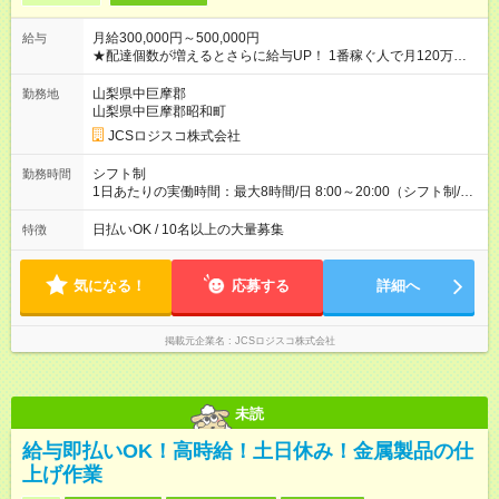
月給300,000円～500,000円
給与
★配達個数が増えるとさらに給与UP！ 1番稼ぐ人で月120万ほ
ど！ ・主要都市エリア 月収55万円／週5日稼働 月収65万~112
万円／週6日稼働 ・地方郊外エリア 月収40万円／週5日稼働 月
山梨県中巨摩郡
勤務地
収40万円~50万円／週6日稼働 ＜モデルイメージ＞ ■月収50万
山梨県中巨摩郡昭和町
円 (27歳男性/江東区在住)※元建築関係 1日150個配達×25日勤務
JCSロジスコ株式会社
(日休み) ■月収80万円(43歳男性/墨田区在住)※元営業 1日200個
配達×25日勤務(月休み) 【試用期間】試用期間なし
シフト制
勤務時間
1日あたりの実働時間：最大8時間/日 8:00～20:00（シフト制/実
働8時間） ※週5日勤務（場所次第では週4も有り） ※配達状況に
よって時間外での勤務可能性有り ※案件により多少の前後あり
日払いOK / 10名以上の大量募集
特徴
※配達が完了次第、帰社OKです
気になる！
応募する
詳細へ
掲載元企業名
JCSロジスコ株式会社
未読
給与即払いOK！高時給！土日休み！金属製品の仕
上げ作業