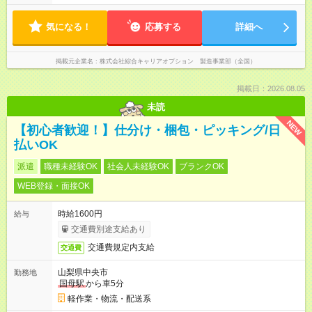
気になる！
応募する
詳細へ
掲載元企業名
株式会社綜合キャリアオプション 製造事業部（全国）
掲載日：2026.08.05
未読
NEW
【初心者歓迎！】仕分け・梱包・ピッキング/日
払いOK
派遣
職種未経験OK
社会人未経験OK
ブランクOK
WEB登録・面接OK
時給1600円
給与
交通費別途支給あり
交通費規定内支給
交通費
山梨県中央市
勤務地
国母駅
から車5分
軽作業・物流・配送系