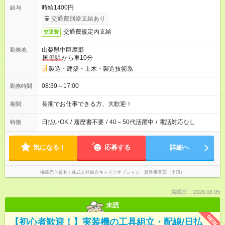
時給1400円
給与
交通費別途支給あり
交通費規定内支給
交通費
山梨県中巨摩郡
勤務地
国母駅
から車10分
製造・建築・土木・製造技術系
08:30～17:00
勤務時間
長期でお仕事できる方、大歓迎！
期間
日払いOK
/
履歴書不要
/
40～50代活躍中
/
電話対応なし
特徴
気になる！
応募する
詳細へ
掲載元企業名
株式会社綜合キャリアオプション 製造事業部（全国）
掲載日：2026.08.05
未読
NEW
【初心者歓迎！】実装機の工具組立・配線/日払