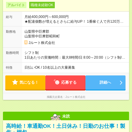
アルバイト
職種未経験OK
月給400,000円～600,000円
給与
★配達個数が増えるとさらに給与UP！ 1番稼ぐ人で月120万ほ
ど！ ・主要都市エリア 月収55万円／週5日稼働 月収65万~112
万円／週6日稼働 ・地方郊外エリア 月収40万円／週5日稼働 月
山梨県中巨摩郡
勤務地
収40万円~50万円／週6日稼働 ＜モデルイメージ＞ ■月収50万
山梨県中巨摩郡昭和町
円 (27歳男性/江東区在住)※元建築関係 1日150個配達×25日勤務
Jルート株式会社
(日休み) ■月収80万円(43歳男性/墨田区在住)※元営業 1日200個
配達×25日勤務(月休み) 【試用期間】試用期間なし
シフト制
勤務時間
1日あたりの実働時間：最大8時間/日 8:00～20:00（シフト制/実
働8時間） ※週5日勤務（場所次第では週4も有り） ※配達状況に
よって時間外での勤務可能性有り ※案件により多少の前後あり
日払いOK / 10名以上の大量募集
特徴
※配達が完了次第、帰社OKです
気になる！
応募する
詳細へ
掲載元企業名
Jルート株式会社
未読
高時給！車通勤OK！土日休み！日勤のお仕事！製