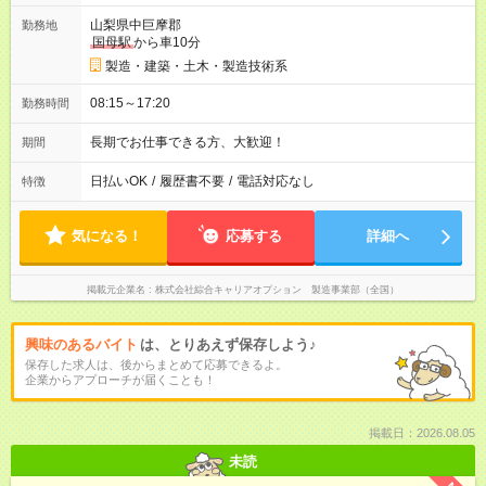
山梨県中巨摩郡
勤務地
国母駅
から車10分
製造・建築・土木・製造技術系
08:15～17:20
勤務時間
長期でお仕事できる方、大歓迎！
期間
日払いOK
/
履歴書不要
/
電話対応なし
特徴
気になる！
応募する
詳細へ
掲載元企業名
株式会社綜合キャリアオプション 製造事業部（全国）
興味のあるバイト
は、とりあえず保存しよう♪
保存した求人は、後からまとめて応募できるよ。
企業からアプローチが届くことも！
掲載日：2026.08.05
未読