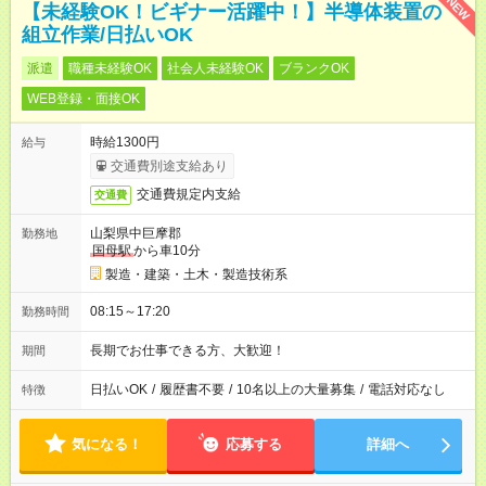
NEW
【未経験OK！ビギナー活躍中！】半導体装置の
組立作業/日払いOK
派遣
職種未経験OK
社会人未経験OK
ブランクOK
WEB登録・面接OK
時給1300円
給与
交通費別途支給あり
交通費規定内支給
交通費
山梨県中巨摩郡
勤務地
国母駅
から車10分
製造・建築・土木・製造技術系
08:15～17:20
勤務時間
長期でお仕事できる方、大歓迎！
期間
日払いOK
/
履歴書不要
/
10名以上の大量募集
/
電話対応なし
特徴
気になる！
応募する
詳細へ