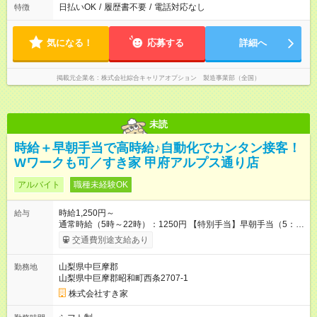
日払いOK
/
履歴書不要
/
電話対応なし
特徴
気になる！
応募する
詳細へ
掲載元企業名
株式会社綜合キャリアオプション 製造事業部（全国）
未読
時給＋早朝手当で高時給♪自動化でカンタン接客！
Wワークも可／すき家 甲府アルプス通り店
アルバイト
職種未経験OK
時給1,250円～
給与
通常時給（5時～22時）：1250円 【特別手当】早朝手当（5：
00-9：00）時給+150円 【試用期間】試用期間あり 試用期間の
交通費別途支給あり
長さ：1ヶ月 雇用形態、給与は本採用時と同じです。 試用期間
の実態は30日（※条件変更なし）ですが、切り上げで一ヶ月と
山梨県中巨摩郡
勤務地
させていただきます。 研修制度あり：15時間(研修中も同時給）
山梨県中巨摩郡昭和町西条2707-1
株式会社すき家