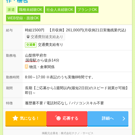
作・梱包
派遣
職種未経験OK
社会人未経験OK
ブランクOK
WEB登録・面接OK
時給1500円 【月収例】261,000円(月収例21日実働残業代込)
給与
交通費別途支給あり
交通費支給有り
交通費
山梨県甲府市
勤務地
国母駅
から徒歩14分
物流・倉庫関係
8:00～17:00 ※表記のうち実働8時間です。
勤務時間
長期【ご応募から1週間以内(最短2日目)のスピード就業が可能】
期間
即日～
履歴書不要
/
電話対応なし
/
パソコンスキル不要
特徴
気になる！
応募する
詳細へ
掲載元企業名
株式会社テクノ・サービス