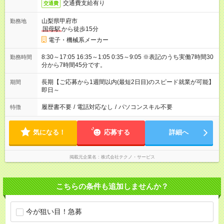
交通費支給有り
交通費
山梨県甲府市
勤務地
国母駅
から徒歩15分
電子・機械系メーカー
8:30～17:05 16:35～1:05 0:35～9:05 ※表記のうち実働7時間30
勤務時間
分から7時間45分です。
長期【ご応募から1週間以内(最短2日目)のスピード就業が可能】
期間
即日～
履歴書不要
/
電話対応なし
/
パソコンスキル不要
特徴
気になる！
応募する
詳細へ
掲載元企業名
株式会社テクノ・サービス
こちらの条件も追加しませんか？
今が狙い目！急募