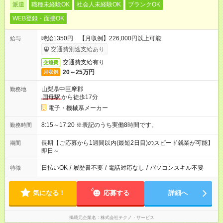
派遣
職種未経験OK
社会人未経験OK
ブランクOK
WEB登録・面接OK
時給1350円 【月収例】226,000円以上可能
給与
交通費別途支給あり
交通費支給有り
交通費
20～25万円
月収例
山梨県中巨摩郡
勤務地
国母駅
から徒歩17分
電子・機械系メーカー
8:15～17:20 ※表記のうち実働8時間です。
勤務時間
長期【ご応募から1週間以内(最短2日目)のスピード就業が可能】
期間
即日～
日払いOK
/
履歴書不要
/
電話対応なし
/
パソコンスキル不要
特徴
気になる！
応募する
詳細へ
掲載元企業名
株式会社テクノ・サービス