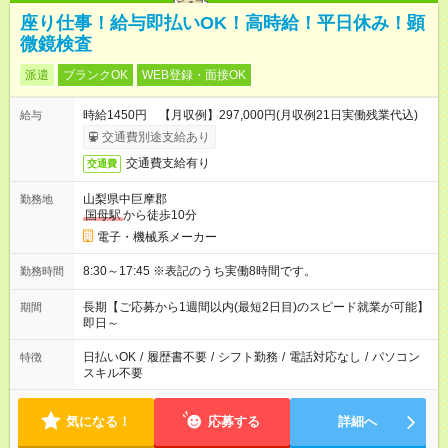
座り仕事！給与即払いOK！高時給！平日休み！顕
微鏡検査
派遣
ブランクOK
WEB登録・面接OK
時給1450円 【月収例】297,000円(月収例21日実働残業代込)
給与
交通費別途支給あり
交通費支給有り
交通費
山梨県中巨摩郡
勤務地
国母駅
から徒歩10分
電子・機械系メーカー
8:30～17:45 ※表記のうち実働8時間です。
勤務時間
長期【ご応募から1週間以内(最短2日目)のスピード就業が可能】
期間
即日～
日払いOK
/
履歴書不要
/
シフト勤務
/
電話対応なし
/
パソコン
特徴
スキル不要
気になる！
応募する
詳細へ