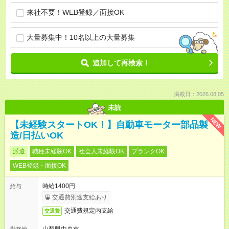
来社不要！WEB登録／面接OK
大量募集中！10名以上の大量募集
追加して再検索！
掲載日：2026.08.05
未読
NEW
【未経験スタートOK！】自動車モーター部品製
造/日払いOK
派遣
職種未経験OK
社会人未経験OK
ブランクOK
WEB登録・面接OK
時給1400円
給与
交通費別途支給あり
交通費規定内支給
交通費