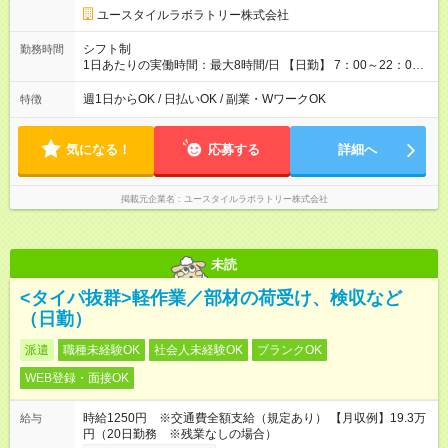
形態：本採用時と同じです。 給与：時給 1,060円以上
ユースタイルラボラトリー株式会社
シフト制
勤務時間
1日あたりの実働時間：最大8時間/日 【日勤】 7：00～22：00
の間で2～8時間勤務（休憩時間は法定通り） ※週1日～OK ／ 1
日2時間から勤務OK ／ 夜勤なし ＊＊ 勤務時間例 ＊＊ ■7時
週1日からOK / 日払いOK / 副業・WワークOK
特徴
から11時 ■9時から18時 ■17時から21時 など ※訪問先により
変動 ※曜日固定（毎週同じ曜日勤務）
気になる！
応募する
詳細へ
掲載元企業名
ユースタイルラボラトリー株式会社
未読
<タイパ抜群>軽作業／部材の荷受け、検収など
（日勤）
派遣
職種未経験OK
社会人未経験OK
ブランクOK
WEB登録・面接OK
時給1250円 ※交通費全額支給（規定あり） 【月収例】19.3万
給与
円（20日勤務 ※残業なしの場合）