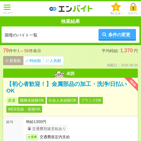
0
メニュー
気になる！
ログイン
検索結果
条件の変更
国母のバイト一覧
79
1,370
件中
1
～
50
件表示
平均時給:
円
新着順
時給順
人気順
掲載日：2026.08.05
未読
NEW
【初心者歓迎！】金属部品の加工・洗浄/日払い
OK
派遣
職種未経験OK
社会人未経験OK
ブランクOK
WEB登録・面接OK
時給1300円
給与
交通費別途支給あり
交通費規定内支給
交通費