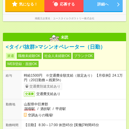
気になる！
応募する
詳細へ
掲載元企業名
ユースタイルラボラトリー株式会社
未読
<タイパ抜群>マシンオペレーター（日勤）
派遣
職種未経験OK
社会人未経験OK
ブランクOK
WEB登録・面接OK
時給1500円 ※交通費全額支給（規定あり） 【月収例】24.1万
給与
円（20日勤務＋残業5h）
交通費別途支給あり
交通費支給あり
交通費
山梨県中巨摩郡
勤務地
国母駅
/
酒折駅
/
甲府駅
空調ありの職場!
【日勤】 8:30～17:00 休憩45分 [実働]7時間45分
勤務時間