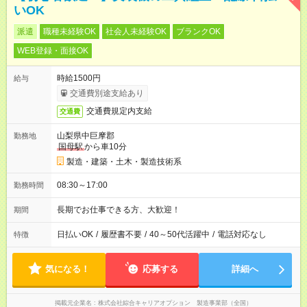
いOK
派遣
職種未経験OK
社会人未経験OK
ブランクOK
WEB登録・面接OK
時給1500円
給与
交通費別途支給あり
交通費規定内支給
交通費
山梨県中巨摩郡
勤務地
国母駅
から車10分
製造・建築・土木・製造技術系
08:30～17:00
勤務時間
長期でお仕事できる方、大歓迎！
期間
日払いOK
/
履歴書不要
/
40～50代活躍中
/
電話対応なし
特徴
気になる！
応募する
詳細へ
掲載元企業名
株式会社綜合キャリアオプション 製造事業部（全国）