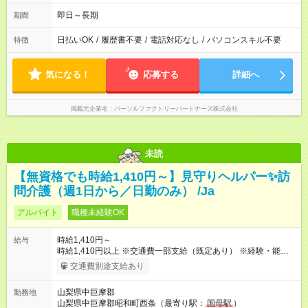
即日～長期
期間
日払いOK
/
履歴書不要
/
電話対応なし
/
パソコンスキル不要
特徴
気になる！
応募する
詳細へ
掲載元企業名
パーソルファクトリーパートナーズ株式会社
未読
【無資格でも時給1,410円～】見守りヘルパー✨訪
問介護（週1日から／日勤のみ） /Ja
アルバイト
職種未経験OK
時給1,410円～
給与
時給1,410円以上 ※交通費一部支給（既定あり） ※経験・能力を
考慮して決定します 【収入例】 週1回勤務の場合：1,410円×8時
交通費別途支給あり
間×4回=4万5,120円 週3回勤務の場合：1,410円×8時間×12回
=13万5,360円 週5回勤務の場合：1,410円×8時間×20回=22万
山梨県中巨摩郡
勤務地
5,600円 【試用期間】試用期間あり 試用期間の長さ：2ヶ月
山梨県中巨摩郡昭和町西条（最寄り駅：
国母駅
）
※ 雇用形態と給与に、本採用時と異なる部分があります。 雇用