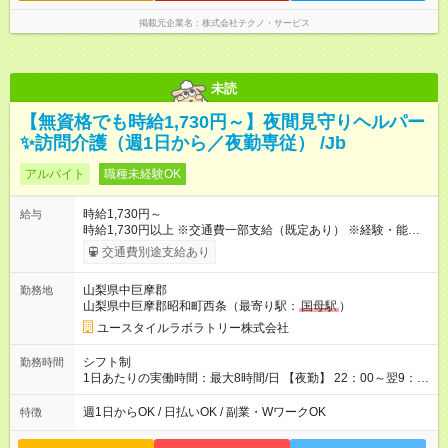
掲載元企業名
株式会社テクノ・サービス
未読
【無資格でも時給1,730円～】夜間見守りヘルパー
✨訪問介護（週1日から／夜勤専従） /Jb
アルバイト
職種未経験OK
時給1,730円～
給与
時給1,730円以上 ※交通費一部支給（既定あり） ※経験・能力を
考慮して決定します 【収入例】 週1回勤務の場合：1,730円×8時
交通費別途支給あり
間×4回=5万5,360円 週3回勤務の場合：1,730円×8時間×12回
=16万6,080円 【試用期間】試用期間あり 試用期間の長さ：2ヶ
山梨県中巨摩郡
勤務地
月 ※ 雇用形態と給与に、本採用時と異なる部分があります。 雇
山梨県中巨摩郡昭和町西条（最寄り駅：
国母駅
）
用形態：本採用時と同じです。 給与：時給 1,490円以上
ユースタイルラボラトリー株式会社
シフト制
勤務時間
1日あたりの実働時間：最大8時間/日 【夜勤】 22：00～翌9：
00 ※週1日～OK ／ 夜勤専従 ＊＊ 勤務時間例 ＊＊ ■22時か
ら翌7時 ■23時から翌8時 ■24時から翌9時 など ※上記の時間
週1日からOK / 日払いOK / 副業・WワークOK
特徴
内で8時間勤務（休憩1時間）ご利用者様により、時間は異なり
ます。 ※曜日固定（毎週同じ曜日での勤務となります）