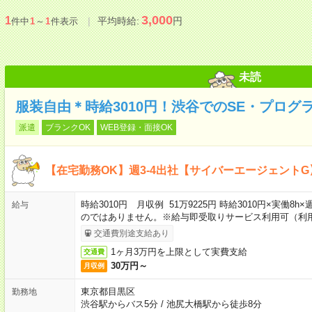
3,000
1
平均時給:
円
件中
1
～
1
件表示
未読
服装自由＊時給3010円！渋谷でのSE・プログ
派遣
ブランクOK
WEB登録・面接OK
【在宅勤務OK】週3-4出社【サイバーエージェントG
時給3010円 月収例 51万9225円 時給3010円×実働8
給与
のではありません。※給与即受取りサービス利用可（利
交通費別途支給あり
1ヶ月3万円を上限として実費支給
交通費
30万円～
月収例
東京都目黒区
勤務地
渋谷駅からバス5分
/
池尻大橋駅から徒歩8分