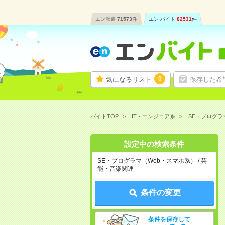
エン派遣
71573
件
エン バイト
82531
件
0
気になるリスト
保存した希
バイトTOP
IT・エンジニア系
SE・プログラ
設定中の検索条件
SE・プログラマ（Web・スマホ系） / 芸
能・音楽関連
条件の変更
条件を保存して