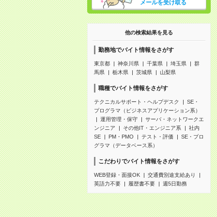
メールを受け取る
他の検索結果を見る
勤務地でバイト情報をさがす
東京都
神奈川県
千葉県
埼玉県
群
馬県
栃木県
茨城県
山梨県
職種でバイト情報をさがす
テクニカルサポート・ヘルプデスク
SE・
プログラマ（ビジネスアプリケーション系）
運用管理・保守
サーバ・ネットワークエ
ンジニア
その他IT・エンジニア系
社内
SE
PM・PMO
テスト・評価
SE・プロ
グラマ（データベース系）
こだわりでバイト情報をさがす
WEB登録・面接OK
交通費別途支給あり
英語力不要
履歴書不要
週5日勤務