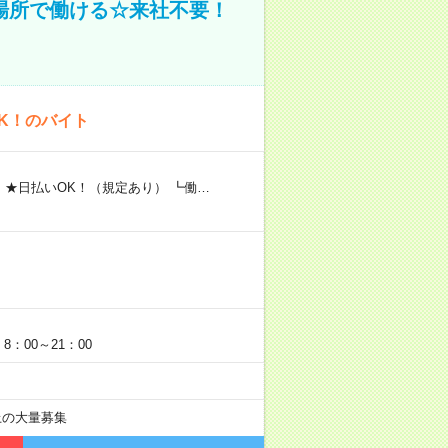
場所で働ける☆来社不要！
K！のバイト
 ★日払いOK！（規定あり） ┗働…
：00～21：00
以上の大量募集