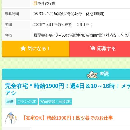
事務代行業
08:30～17:15(実働7時間45分 休憩1時間)
勤務時間
2026年08月下旬～長期 ※8月～！
期間
履歴書不要
/
40～50代活躍中
/
服装自由
/
電話対応なし
/
パソ
特徴
気になる！
応募する
未読
完全在宅＊時給1900円！週4日＆10～16時！
アシ
派遣
ブランクOK
WEB登録・面接OK
【在宅OK】時給1900円！四ツ谷でのお仕事