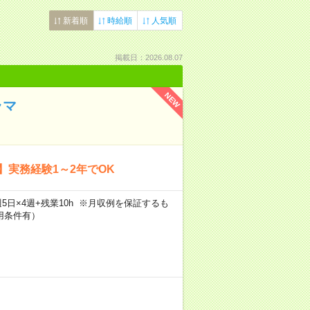
新着順
時給順
人気順
掲載日：2026.08.07
NEW
ラマ
】実務経験1～2年でOK
h×週5日×4週+残業10h ※月収例を保証するも
用条件有）