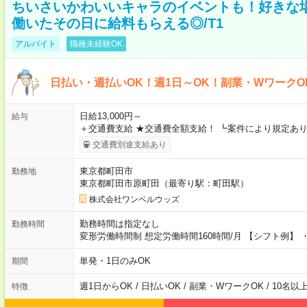
ちいさいかわいいキャラのイベントも！好きな
働いたその日に給料もらえる◎/T1
アルバイト
職種未経験OK
日払い・週払いOK！週1日～OK！副業・WワークO
日給13,000円～
給与
＋交通費支給 ★交通費全額支給！ ┗案件により規定あり
交通費別途支給あり
東京都町田市
勤務地
東京都町田市原町田（最寄り駅：町田駅）
株式会社ワンベルウッズ
勤務時間は指定なし
勤務時間
変形労働時間制 想定労働時間160時間/月 【シフト例】 ・8
単発・1日のみOK
期間
週1日からOK / 日払いOK / 副業・WワークOK / 10名
特徴