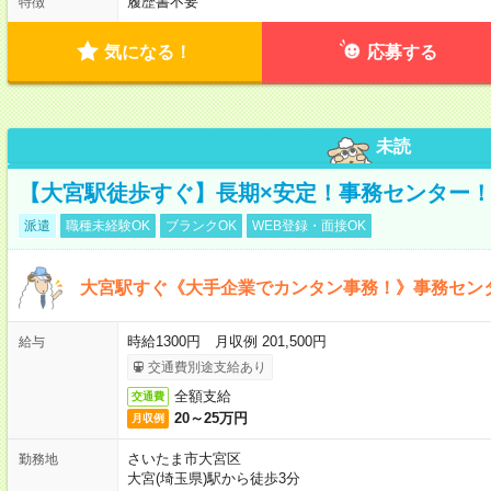
履歴書不要
特徴
気になる！
応募する
未読
【大宮駅徒歩すぐ】長期×安定！事務センター
派遣
職種未経験OK
ブランクOK
WEB登録・面接OK
大宮駅すぐ《大手企業でカンタン事務！》事務セン
時給1300円 月収例 201,500円
給与
交通費別途支給あり
全額支給
交通費
20～25万円
月収例
さいたま市大宮区
勤務地
大宮(埼玉県)駅から徒歩3分