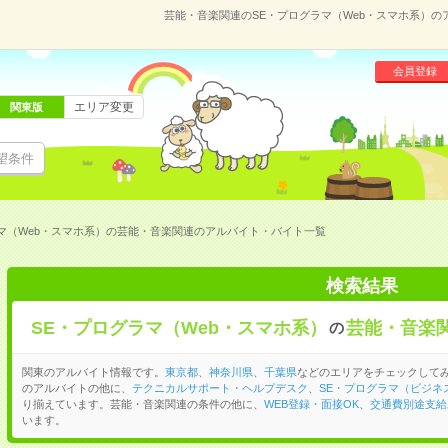
芸能・音楽関連のSE・プログラマ（Web・スマホ系）
会員登録
エリア変更
関東版
望条件
マ（Web・スマホ系）の芸能・音楽関連のアルバイト・バイト一覧
検索結果
SE・プログラマ（Web・スマホ系）
芸能・音楽
の
関東のアルバイト情報です。
東京都
、
神奈川県
、
千葉県
などのエリアをチェックしてみ
のアルバイトの他に、
テクニカルサポート・ヘルプデスク
、
SE・プログラマ（ビジネ
り揃えています。芸能・音楽関連の条件の他に、
WEB登録・面接OK
、
交通費別途支給
います。