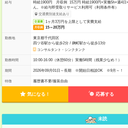
時給1900円 月収例 15万円 時給1900円×実働5h×
給与
ん。※給与即受取りサービス利用可（利用条件有）
交通費別途支給あり
1ヶ月3万円を上限として実費支給
交通費
15～20万円
月収例
東京都千代田区
勤務地
四ツ谷駅から徒歩2分
/
麹町駅から徒歩13分
コンサルタント・シンクタンク
10:00-16:00（休憩60分）実働5時間（残業少なめ！）
勤務時間
2026年09月01日～長期 ※開始日相談OK ※9月～！
期間
履歴書不要
/
服装自由
特徴
気になる！
応募する
未読