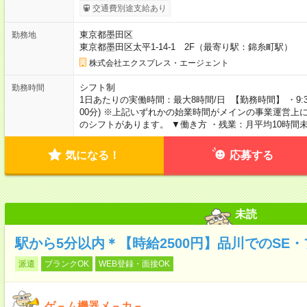
交通費別途支給あり
東京都墨田区
勤務地
東京都墨田区太平1-14-1 2F（最寄り駅：錦糸町駅）
株式会社エクスプレス・エージェント
シフト制
勤務時間
1日あたりの実働時間：最大8時間/日 【勤務時間】 ・9:30～18
00分) ※上記いずれかの始業時間がメインの事業運営
のシフトがあります。 ▼働き方 ・残業：月平均10時間
気になる！
応募する
未読
駅から5分以内＊【時給2500円】品川でのSE
派遣
ブランクOK
WEB登録・面接OK
ゲ－ム機器メ－カ－