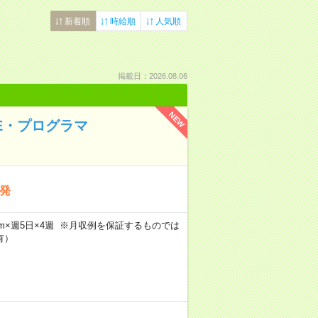
新着順
時給順
人気順
掲載日：2026.08.06
NEW
E・プログラマ
発
h30m×週5日×4週 ※月収例を保証するものでは
有）