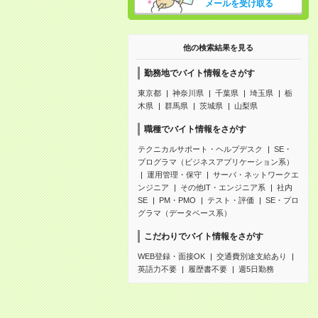
メールを受け取る
他の検索結果を見る
勤務地でバイト情報をさがす
東京都
神奈川県
千葉県
埼玉県
栃
木県
群馬県
茨城県
山梨県
職種でバイト情報をさがす
テクニカルサポート・ヘルプデスク
SE・
プログラマ（ビジネスアプリケーション系）
運用管理・保守
サーバ・ネットワークエ
ンジニア
その他IT・エンジニア系
社内
SE
PM・PMO
テスト・評価
SE・プロ
グラマ（データベース系）
こだわりでバイト情報をさがす
WEB登録・面接OK
交通費別途支給あり
英語力不要
履歴書不要
週5日勤務