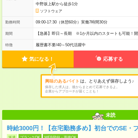
中野坂上駅から徒歩1分
ソフトウェア
09:00-17:30（休憩60分）実働7時間30分
勤務時間
【急募】即日～長期 ※1か月以内のスタートも可能！
期間
履歴書不要
/
40～50代活躍中
特徴
気になる！
応募する
興味のあるバイト
は、とりあえず保存しよう♪
保存した求人は、後からまとめて応募できるよ。
企業からアプローチが届くことも！
未読
時給3000円！【在宅勤務多め】初台でのSE・
派遣
ブランクOK
WEB登録・面接OK