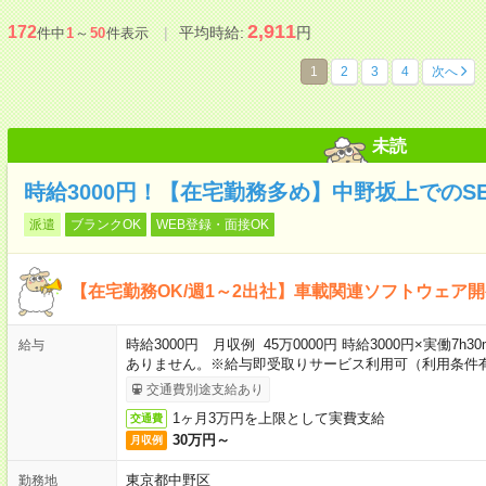
2,911
172
平均時給:
円
件中
1
～
50
件表示
1
2
3
4
次へ
未読
時給3000円！【在宅勤務多め】中野坂上でのS
派遣
ブランクOK
WEB登録・面接OK
【在宅勤務OK/週1～2出社】車載関連ソフトウェア開
時給3000円 月収例 45万0000円 時給3000円×実働7
給与
ありません。※給与即受取りサービス利用可（利用条件
交通費別途支給あり
1ヶ月3万円を上限として実費支給
交通費
30万円～
月収例
東京都中野区
勤務地