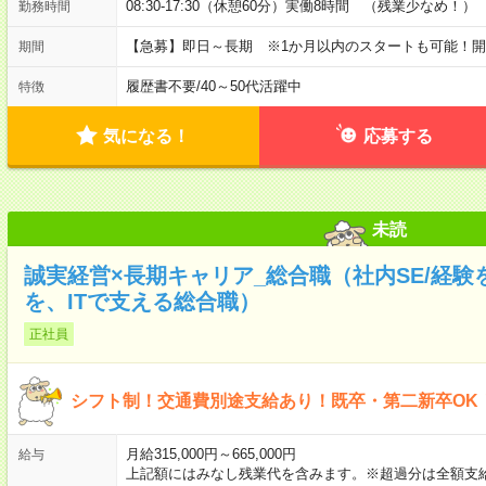
08:30-17:30（休憩60分）実働8時間 （残業少なめ！）
勤務時間
【急募】即日～長期 ※1か月以内のスタートも可能！
期間
履歴書不要
/
40～50代活躍中
特徴
気になる！
応募する
未読
誠実経営×長期キャリア_総合職（社内SE/経
を、ITで支える総合職）
正社員
シフト制！交通費別途支給あり！既卒・第二新卒OK
月給315,000円～665,000円
給与
上記額にはみなし残業代を含みます。※超過分は全額支