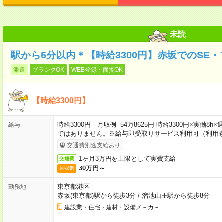
未読
駅から5分以内＊【時給3300円】赤坂でのSE
派遣
ブランクOK
WEB登録・面接OK
【時給3300円】
時給3300円 月収例 54万8625円 時給3300円×実働8
給与
ではありません。※給与即受取りサービス利用可（利用
交通費別途支給あり
1ヶ月3万円を上限として実費支給
交通費
30万円～
月収例
東京都港区
勤務地
赤坂(東京都)駅から徒歩3分
/
溜池山王駅から徒歩8分
建設業・住宅・建材・設備メ－カ－