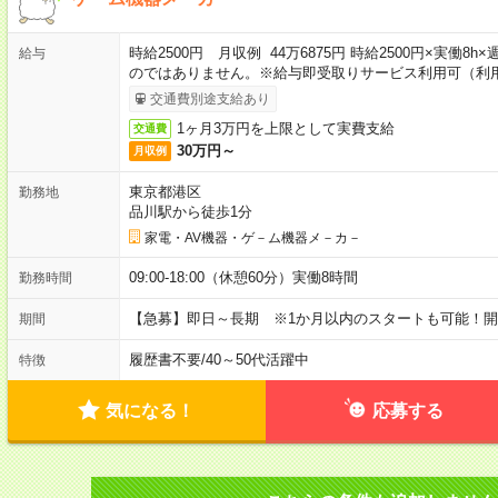
時給2500円 月収例 44万6875円 時給2500円×実働8
給与
のではありません。※給与即受取りサービス利用可（利
交通費別途支給あり
1ヶ月3万円を上限として実費支給
交通費
30万円～
月収例
東京都港区
勤務地
品川駅から徒歩1分
家電・AV機器・ゲ－ム機器メ－カ－
09:00-18:00（休憩60分）実働8時間
勤務時間
【急募】即日～長期 ※1か月以内のスタートも可能！
期間
履歴書不要
/
40～50代活躍中
特徴
気になる！
応募する