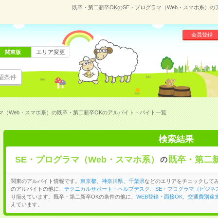
既卒・第二新卒OKのSE・プログラマ（Web・スマホ系）
会員登録
エリア変更
関東版
望条件
マ（Web・スマホ系）の既卒・第二新卒OKのアルバイト・バイト一覧
検索結果
SE・プログラマ（Web・スマホ系）
既卒・第二新
の
関東のアルバイト情報です。
東京都
、
神奈川県
、
千葉県
などのエリアをチェックしてみ
のアルバイトの他に、
テクニカルサポート・ヘルプデスク
、
SE・プログラマ（ビジネ
り揃えています。既卒・第二新卒OKの条件の他に、
WEB登録・面接OK
、
交通費別途
えています。