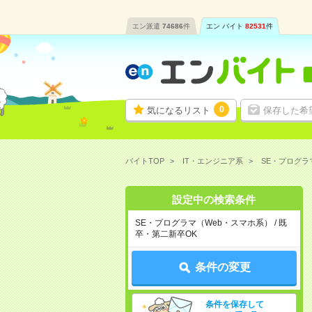
エン派遣
74686
件
エン バイト
82531
件
0
気になるリスト
保存した希
バイトTOP
IT・エンジニア系
SE・プログラ
設定中の検索条件
SE・プログラマ（Web・スマホ系） / 既
卒・第二新卒OK
条件の変更
条件を保存して