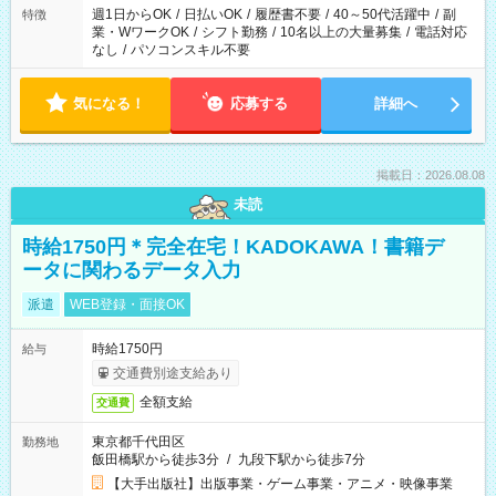
週1日からOK
/
日払いOK
/
履歴書不要
/
40～50代活躍中
/
副
特徴
業・WワークOK
/
シフト勤務
/
10名以上の大量募集
/
電話対応
なし
/
パソコンスキル不要
気になる！
応募する
詳細へ
掲載日：2026.08.08
未読
時給1750円＊完全在宅！KADOKAWA！書籍デ
ータに関わるデータ入力
派遣
WEB登録・面接OK
時給1750円
給与
交通費別途支給あり
全額支給
交通費
東京都千代田区
勤務地
飯田橋駅から徒歩3分
/
九段下駅から徒歩7分
【大手出版社】出版事業・ゲーム事業・アニメ・映像事業