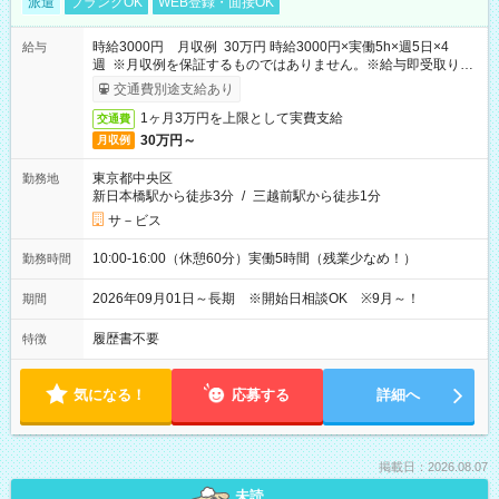
派遣
ブランクOK
WEB登録・面接OK
時給3000円 月収例 30万円 時給3000円×実働5h×週5日×4
給与
週 ※月収例を保証するものではありません。※給与即受取りサ
ービス利用可（利用条件有）
交通費別途支給あり
1ヶ月3万円を上限として実費支給
交通費
30万円～
月収例
東京都中央区
勤務地
新日本橋駅から徒歩3分
/
三越前駅から徒歩1分
サ－ビス
10:00-16:00（休憩60分）実働5時間（残業少なめ！）
勤務時間
2026年09月01日～長期 ※開始日相談OK ※9月～！
期間
履歴書不要
特徴
気になる！
応募する
詳細へ
掲載日：2026.08.07
未読