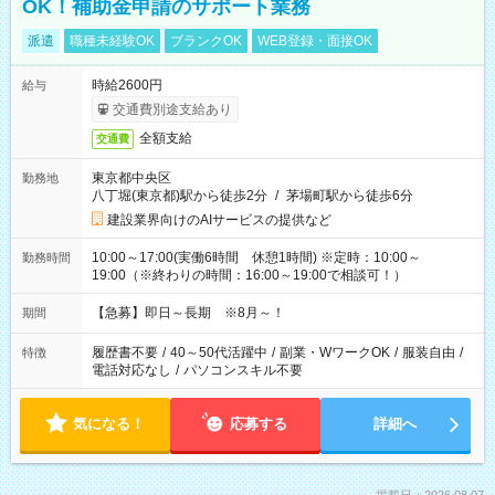
OK！補助金申請のサポート業務
派遣
職種未経験OK
ブランクOK
WEB登録・面接OK
時給2600円
給与
交通費別途支給あり
全額支給
交通費
東京都中央区
勤務地
八丁堀(東京都)駅から徒歩2分
/
茅場町駅から徒歩6分
建設業界向けのAIサービスの提供など
10:00～17:00(実働6時間 休憩1時間) ※定時：10:00～
勤務時間
19:00（※終わりの時間：16:00～19:00で相談可！）
【急募】即日～長期 ※8月～！
期間
履歴書不要
/
40～50代活躍中
/
副業・WワークOK
/
服装自由
/
特徴
電話対応なし
/
パソコンスキル不要
気になる！
応募する
詳細へ