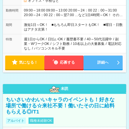
オフィス・学校など
09:00～18:00 09:00～13:00 20:00～24：00 22：00～31:00
勤務時間
20:00～24：00 22：00～翌7:00 …など1日4時間～OK！ その他
シフトもございます！ お気軽にご相談ください！
激短1日～OK！ ■もちろん即日スタートもOK！ ■曜日・日数
期間
はアナタ次第！
週1日からOK
/
日払いOK
/
履歴書不要
/
40～50代活躍中
/
副
特徴
業・WワークOK
/
シフト勤務
/
10名以上の大量募集
/
電話対応
なし
/
パソコンスキル不要
気になる！
応募する
詳細へ
未読
ちいさいかわいいキャラのイベントも！好きな
場所で働ける☆来社不要！働いたその日に給料
もらえる◎/T1
アルバイト
職種未経験OK