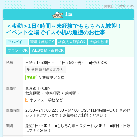
掲載日：2026.08.05
未読
＜夜勤＞1日4時間～未経験でももちろん歓迎！
イベント会場でイスや机の運搬のお仕事
アルバイト
職種未経験OK
社会人未経験OK
大学生歓迎
ブランクOK
WEB登録・面接OK
日給：12500円～ 半日：5000円～ ■日払いOK！
給与
交通費別途支給あり
交通費規定支給
交通費
東京都千代田区
勤務地
秋葉原駅
/
神保町駅
/
麹町駅
/
…
オフィス・学校など
20:00～24：00 22：00～翌7:00 …など1日4時間～OK！ その他
勤務時間
シフトもございます！ お気軽にご相談ください！
激短1日～OK！ ■もちろん即日スタートもOK！ ■曜日・日数
期間
はアナタ次第！