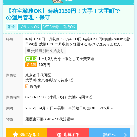
【在宅勤務OK】時給3150円！大手！大手町で
の運用管理・保守
派遣
ブランクOK
WEB登録・面接OK
時給3150円 月収例 50万4000円 時給3150円×実働7h30m×週5
給与
日×4週+残業10h ※月収例を保証するものではありません。
交通費別途支給あり
1ヶ月3万円を上限として実費支給
交通費
30万円～
月収例
東京都千代田区
勤務地
大手町(東京都)駅から徒歩1分
通信業
09:00-17:30（休憩60分）実働7時間30分
勤務時間
2026年09月01日～長期 ※開始日相談OK ※09月～
期間
履歴書不要
/
40～50代活躍中
特徴
気になる！
応募する
詳細へ