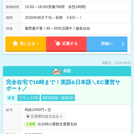
10:00～18:00(実働7時間 休憩1時間)
勤務時間
2026年08月下旬～長期 ※8月～！
期間
履歴書不要
/
40～50代活躍中
/
服装自由
特徴
気になる！
応募する
詳細へ
掲載日：2026.08.05
未読
完全在宅で16時まで！英語&日本語＼EC運営サ
ポート／
派遣
ブランクOK
WEB登録・面接OK
時給2450円＋交
給与
交通費別途支給あり
出社時の通勤交通費支給
交通費