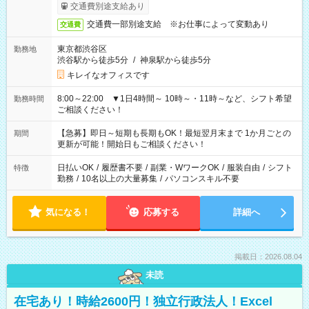
交通費別途支給あり
交通費一部別途支給 ※お仕事によって変動あり
交通費
東京都渋谷区
勤務地
渋谷駅から徒歩5分
/
神泉駅から徒歩5分
キレイなオフィスです
8:00～22:00 ▼1日4時間～ 10時～・11時～など、シフト希望
勤務時間
ご相談ください！
【急募】即日～短期も長期もOK！最短翌月末まで 1か月ごとの
期間
更新が可能！開始日もご相談ください！
日払いOK
/
履歴書不要
/
副業・WワークOK
/
服装自由
/
シフト
特徴
勤務
/
10名以上の大量募集
/
パソコンスキル不要
気になる！
応募する
詳細へ
掲載日：2026.08.04
未読
在宅あり！時給2600円！独立行政法人！Excel