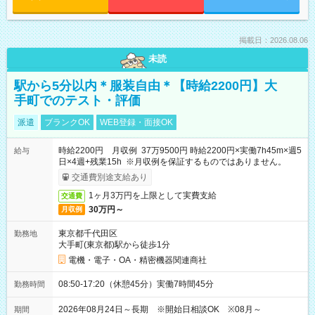
掲載日：2026.08.06
未読
駅から5分以内＊服装自由＊【時給2200円】大
手町でのテスト・評価
派遣
ブランクOK
WEB登録・面接OK
時給2200円 月収例 37万9500円 時給2200円×実働7h45m×週5
給与
日×4週+残業15h ※月収例を保証するものではありません。
交通費別途支給あり
1ヶ月3万円を上限として実費支給
交通費
30万円～
月収例
東京都千代田区
勤務地
大手町(東京都)駅から徒歩1分
電機・電子・OA・精密機器関連商社
08:50-17:20（休憩45分）実働7時間45分
勤務時間
2026年08月24日～長期 ※開始日相談OK ※08月～
期間