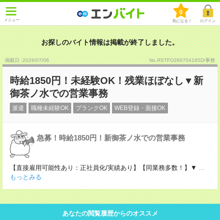
0
メニュー
気になる！
ログイン
お探しのバイト情報は掲載が終了しました。
掲載日 :2026
/
07
/
06
No.RSTFO260704185D/事務
時給1850円！未経験OK！残業ほぼなし▼新
御茶ノ水での営業事務
派遣
職種未経験OK
ブランクOK
WEB登録・面接OK
急募！時給1850円！新御茶ノ水での営業事務
【直接雇用可能性あり：正社員化/実績あり】【同業務多数！】▼
...
もっとみる
あなたの閲覧履歴からのオススメ