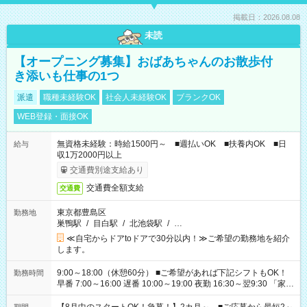
掲載日：2026.08.08
未読
【オープニング募集】おばあちゃんのお散歩付
き添いも仕事の1つ
派遣
職種未経験OK
社会人未経験OK
ブランクOK
WEB登録・面接OK
無資格未経験：時給1500円～ ■週払いOK ■扶養内OK ■日
給与
収1万2000円以上
交通費別途支給あり
交通費全額支給
交通費
東京都豊島区
勤務地
巣鴨駅
/
目白駅
/
北池袋駅
/
…
≪自宅からドアtoドアで30分以内！≫ご希望の勤務地を紹介
します。
9:00～18:00（休憩60分） ■ご希望があれば下記シフトもOK！
勤務時間
早番 7:00～16:00 遅番 10:00～19:00 夜勤 16:30～翌9:30 「家族
と休みを合わせたい」 「余裕を持って夕飯の準備がしたい」
「できれば残業はしたくない」 など、ご希望を教えてください