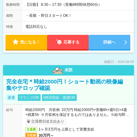
【日勤】 8:30～17:30（実働8時間/休憩60分）
勤務時間
・長期 ・即日スタートOK！
期間
電話対応なし
特徴
気になる！
応募する
詳細へ
掲載日：2026.08.09
未読
完全在宅＊時給2000円！ショート動画の映像編
集やテロップ確認
派遣
ブランクOK
WEB登録・面接OK
時給2000円 月収例 33万円 時給2000円×実働8h×週5日×4週
給与
+残業5h ※月収例を保証するものではありません。※給与即受
取りサービス利用可（利用条件有）
交通費別途支給あり
1ヶ月3万円を上限として実費支給
交通費
30万円～
月収例