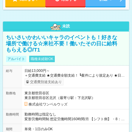
未読
ちいさいかわいいキャラのイベントも！好きな
場所で働ける☆来社不要！働いたその日に給料
もらえる◎/T1
アルバイト
職種未経験OK
日給13,000円～
給与
＋交通費支給 ★交通費全額支給！ ┗案件により規定あり ★日払
いOK！（規定あり） ┗働いたその日に現金GET♪ お仕事後はコ
交通費別途支給あり
ンビニATMから 日払い分を引き落とせます！ 【試用期間】試
用期間なし
東京都世田谷区
勤務地
東京都世田谷区北沢（最寄り駅：下北沢駅）
株式会社ワンベルウッズ
勤務時間は指定なし
勤務時間
変形労働時間制 想定労働時間160時間/月 【シフト例】 ・8：00
～21：00
単発・1日のみOK
期間