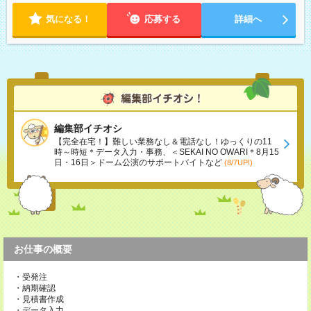
気になる！
応募する
詳細へ
編集部イチオシ
【完全在宅！】難しい業務なし＆電話なし！ゆっくりの11
時～時短＊データ入力・事務、＜SEKAI NO OWARI＊8月15
日・16日＞ドーム公演のサポートバイトなど
(8/7UP!)
お仕事の概要
・受発注
・納期確認
・見積書作成
・データ入力