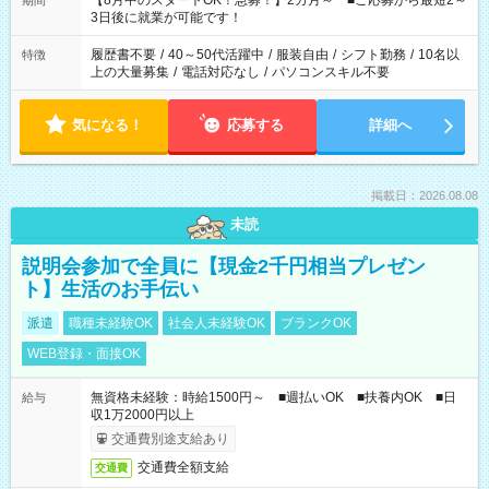
【8月中のスタートOK！急募！】2カ月～ ■ご応募から最短2～
期間
ね。 ※Wワーク希望の方へ 今ご覧のお仕事で希望する勤務時間
3日後に就業が可能です！
と、もう1つのお仕事の勤務時間。 合計で週40時間を超える場
合は応募できません。
履歴書不要
/
40～50代活躍中
/
服装自由
/
シフト勤務
/
10名以
特徴
上の大量募集
/
電話対応なし
/
パソコンスキル不要
気になる！
応募する
詳細へ
掲載日：2026.08.08
未読
説明会参加で全員に【現金2千円相当プレゼン
ト】生活のお手伝い
派遣
職種未経験OK
社会人未経験OK
ブランクOK
WEB登録・面接OK
無資格未経験：時給1500円～ ■週払いOK ■扶養内OK ■日
給与
収1万2000円以上
交通費別途支給あり
交通費全額支給
交通費