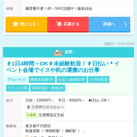
履歴書不要
/
40～50代活躍中
/
服装自由
特徴
気になる！
応募する
詳細へ
掲載日：2026.08.06
未読
＃1日4時間～OK＃未経験歓迎！＃日払い＊イ
ベント会場でイスや机の運搬のお仕事
アルバイト
職種未経験OK
社会人未経験OK
大学生歓迎
ブランクOK
WEB登録・面接OK
日給：10000円～ 半日：5000円～ ■日払いOK！
給与
交通費別途支給あり
交通費規定支給
交通費
東京都千代田区
勤務地
秋葉原駅
/
神保町駅
/
麹町駅
/
…