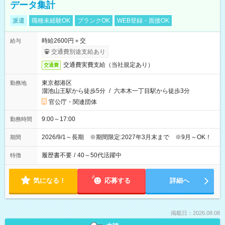
データ集計
派遣
職種未経験OK
ブランクOK
WEB登録・面接OK
時給2600円＋交
給与
交通費別途支給あり
交通費実費支給（当社規定あり）
交通費
東京都港区
勤務地
溜池山王駅から徒歩5分
/
六本木一丁目駅から徒歩3分
官公庁・関連団体
9:00～17:00
勤務時間
2026/9/1～長期 ※期間限定:2027年3月末まで ※9月～OK！
期間
履歴書不要
/
40～50代活躍中
特徴
気になる！
応募する
詳細へ
掲載日：2026.08.08