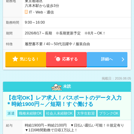
東京都港区
勤務地
六本木駅から徒歩3分
IT・Web・通信
9:00～16:00
勤務時間
2026/8/17～長期 ※長期更新予定 ※8月～OK！
期間
履歴書不要
/
40～50代活躍中
/
服装自由
特徴
気になる！
応募する
詳細へ
掲載日：2026.08.05
未読
【在宅OK】レア求人！パスポートのデータ入力
＊時給1900円～／短期！すぐ働ける
派遣
職種未経験OK
社会人未経験OK
大学生歓迎
ブランクOK
時給1900円～時給2100円 ▼日払い週払い可能！※規定有り
給与
▼1日6時間勤務で日収1万以上！