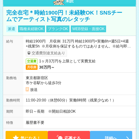
未読
完全在宅＊時給1900円！未経験OK！SNSチー
ムでアーティスト写真のレタッチ
派遣
職種未経験OK
ブランクOK
WEB登録・面接OK
時給1900円 月収例 31万円 時給1900円×実働8h×週5日×4週
給与
+残業5h ※月収例を保証するものではありません。※給与即受
取りサービス利用可（利用条件有）
交通費別途支給あり
1ヶ月3万円を上限として実費支給
交通費
30万円～
月収例
東京都新宿区
勤務地
市ケ谷駅から徒歩3分
放送
11:00-20:00（休憩60分）実働8時間（残業少なめ！）
勤務時間
即日～長期 ※開始日相談OK
期間
履歴書不要
特徴
気になる！
応募する
詳細へ