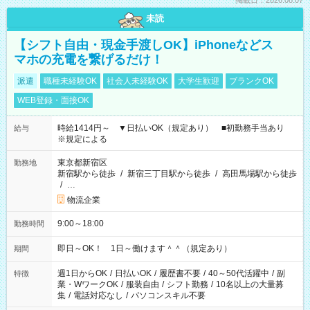
掲載日：2026.08.07
未読
【シフト自由・現金手渡しOK】iPhoneなどス
マホの充電を繋げるだけ！
派遣
職種未経験OK
社会人未経験OK
大学生歓迎
ブランクOK
WEB登録・面接OK
時給1414円～ ▼日払いOK（規定あり） ■初勤務手当あり
給与
※規定による
東京都新宿区
勤務地
新宿駅から徒歩
/
新宿三丁目駅から徒歩
/
高田馬場駅から徒歩
/
…
物流企業
9:00～18:00
勤務時間
即日～OK！ 1日～働けます＾＾（規定あり）
期間
週1日からOK
/
日払いOK
/
履歴書不要
/
40～50代活躍中
/
副
特徴
業・WワークOK
/
服装自由
/
シフト勤務
/
10名以上の大量募
集
/
電話対応なし
/
パソコンスキル不要