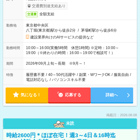
交通費別途支給あり
全額支給
交通費
東京都中央区
勤務地
八丁堀(東京都)駅から徒歩2分
/
茅場町駅から徒歩6分
建設業界向けのAIサービスの提供など
10:00～16:00(実働5時間 休憩1時間) ※定時：10:00～
勤務時間
19:00（※終わりの時間：16:00～19:00で相談可！）
2026年09月上旬～長期 ※9月～！
期間
履歴書不要
/
40～50代活躍中
/
副業・WワークOK
/
服装自由
/
特徴
電話対応なし
/
パソコンスキル不要
気になる！
応募する
詳細へ
掲載日：2026.08.08
未読
時給2600円＊ほぼ在宅！週3～4日＆16時迄