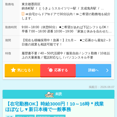
東京都墨田区
勤務地
錦糸町駅
/
とうきょうスカイツリー駅
/
京成曳舟駅
/
…
≪自宅からドアtoドアで30分以内！≫ご希望の勤務地を紹介
します。
9:00～18:00（休憩60分） ■ご希望があれば下記シフトもOK！
勤務時間
早番 7:00～16:00 遅番 10:00～19:00 「家族と休みを合わせた
い」 「余裕を持って夕飯の準備がしたい」 「できれば残業はし
たくない」 など、ご希望を教えてくださいね。 ※Wワーク希望
【現在も積極採用中！急募！】2カ月～ ■ご応募から最短2～3
期間
の方へ 今ご覧のお仕事で希望する勤務時間と、もう1つのお仕事
日後の就業も相談可能です！
の勤務時間。 合計で週40時間を超える場合は応募できません。
履歴書不要
/
40～50代活躍中
/
服装自由
/
シフト勤務
/
10名以
特徴
上の大量募集
/
電話対応なし
/
パソコンスキル不要
気になる！
応募する
詳細へ
掲載日：2026.08.07
未読
【在宅勤務OK】時給3000円！10～16時＊残業
ほぼなし▼新日本橋で一般事務