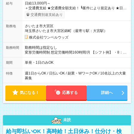
日給13,000円～
給与
＋交通費支給 ★交通費全額支給！ ┗案件により規定あり ★日払
いOK！（規定あり） ┗働いたその日に現金GET♪ お仕事後はコ
交通費別途支給あり
ンビニATMから 日払い分を引き落とせます！ 【試用期間】試
用期間なし
さいたま市大宮区
勤務地
埼玉県さいたま市大宮区錦町（最寄り駅：大宮駅）
株式会社ワンベルウッズ
勤務時間は指定なし
勤務時間
変形労働時間制 想定労働時間160時間/月 【シフト例】 ・8：00
～21：00
単発・1日のみOK
期間
週1日からOK / 日払いOK / 副業・WワークOK / 10名以上の大量
特徴
募集
気になる！
応募する
詳細へ
未読
給与即払いOK！高時給！土日休み！仕分け・検