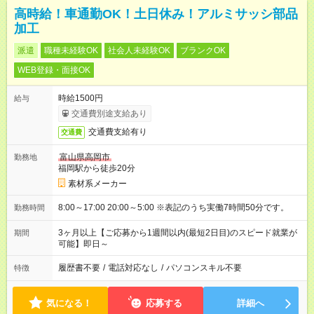
高時給！車通勤OK！土日休み！アルミサッシ部品
加工
派遣
職種未経験OK
社会人未経験OK
ブランクOK
WEB登録・面接OK
時給1500円
給与
交通費別途支給あり
交通費支給有り
交通費
富山県高岡市
勤務地
福岡駅から徒歩20分
素材系メーカー
8:00～17:00 20:00～5:00 ※表記のうち実働7時間50分です。
勤務時間
3ヶ月以上【ご応募から1週間以内(最短2日目)のスピード就業が
期間
可能】即日～
履歴書不要
/
電話対応なし
/
パソコンスキル不要
特徴
気になる！
応募する
詳細へ