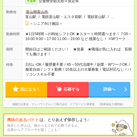
交通費全額支給※規定有
交通費
富山県富山市
勤務地
富山駅
/
電鉄富山駅・エスタ前駅
/
電鉄富山駅
/
…
＜シニア向け施設＞
★1日5時間～の時短シフトOK ★スタート時間選べます！ 7:00～
勤務時間
16:00 9:00～17:00 11:00～19:00 など 残業なし！ ※Wワークの
場合、他のお仕事と合わせ週40時間超の就業はご案内できませ
ん ※法令に基づき、週20時間以上勤務は社会保険への加入対象
開始日はご相談ください！ ★急募 ★職場が気に入れば、長期
期間
となります ※労働者派遣法（日雇い派遣の原則禁止）により、
でも働けます！
短時間・短期間の就業はご案内が難しい場合があります
日払いOK
/
履歴書不要
/
40～50代活躍中
/
副業・WワークOK
/
特徴
服装自由
/
シフト勤務
/
10名以上の大量募集
/
電話対応なし
/
パ
ソコンスキル不要
気になる！
応募する
詳細へ
掲載元企業名
マンパワーグループ株式会社 ケアサービス事業部 （医療福祉介護関連）
興味のあるバイト
は、とりあえず保存しよう♪
保存した求人は、後からまとめて応募できるよ。
企業からアプローチが届くことも！