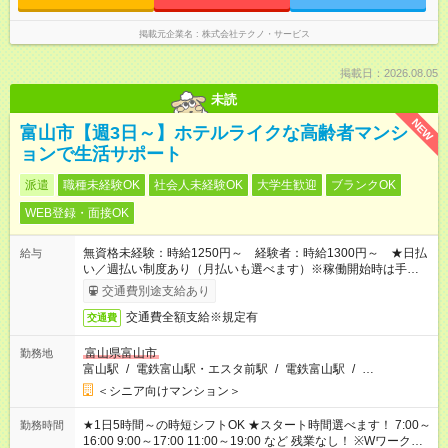
掲載元企業名
株式会社テクノ・サービス
掲載日：2026.08.05
未読
NEW
富山市【週3日～】ホテルライクな高齢者マンシ
ョンで生活サポート
派遣
職種未経験OK
社会人未経験OK
大学生歓迎
ブランクOK
WEB登録・面接OK
無資格未経験：時給1250円～ 経験者：時給1300円～ ★日払
給与
い／週払い制度あり（月払いも選べます）※稼働開始時は手続き
完了次第のお支払いとなります。
交通費別途支給あり
交通費全額支給※規定有
交通費
富山県富山市
勤務地
富山駅
/
電鉄富山駅・エスタ前駅
/
電鉄富山駅
/
…
＜シニア向けマンション＞
★1日5時間～の時短シフトOK ★スタート時間選べます！ 7:00～
勤務時間
16:00 9:00～17:00 11:00～19:00 など 残業なし！ ※Wワークの