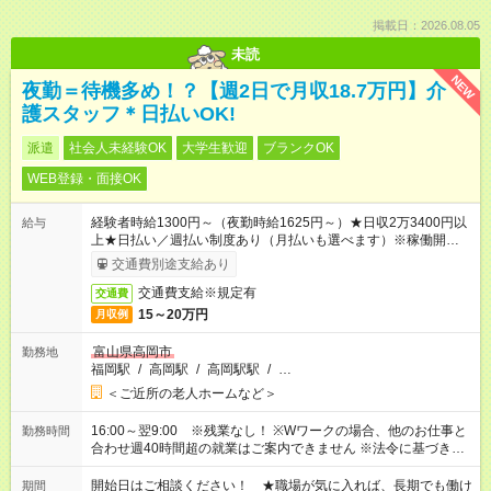
掲載日：2026.08.05
未読
NEW
夜勤＝待機多め！？【週2日で月収18.7万円】介
護スタッフ＊日払いOK!
派遣
社会人未経験OK
大学生歓迎
ブランクOK
WEB登録・面接OK
経験者時給1300円～（夜勤時給1625円～）★日収2万3400円以
給与
上★日払い／週払い制度あり（月払いも選べます）※稼働開始時
は手続き完了次第のお支払いとなります。
交通費別途支給あり
交通費支給※規定有
交通費
15～20万円
月収例
富山県高岡市
勤務地
福岡駅
/
高岡駅
/
高岡駅駅
/
…
＜ご近所の老人ホームなど＞
16:00～翌9:00 ※残業なし！ ※Wワークの場合、他のお仕事と
勤務時間
合わせ週40時間超の就業はご案内できません ※法令に基づき、
週20時間以上勤務は社会保険への加入対象となります ※労働者
派遣法（日雇い派遣の原則禁止）により、短時間・短期間の就
開始日はご相談ください！ ★職場が気に入れば、長期でも働け
期間