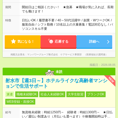
場合、他のお仕事と合わせ週40時間超の就業はご案内できませ
ん ※法令に基づき、週20時間以上勤務は社会保険への加入対象
開始日はご相談ください！ ★急募 ★職場が気に入れば、長期
期間
となります ※労働者派遣法（日雇い派遣の原則禁止）により、
でも働けます！
短時間・短期間の就業はご案内が難しい場合があります
日払いOK
/
履歴書不要
/
40～50代活躍中
/
副業・WワークOK
/
特徴
服装自由
/
シフト勤務
/
10名以上の大量募集
/
電話対応なし
/
パ
ソコンスキル不要
気になる！
応募する
詳細へ
掲載元企業名
マンパワーグループ株式会社 ケアサービス事業部 （医療福祉介護関連）
掲載日：2026.08.05
未読
NEW
射水市【週3日～】ホテルライクな高齢者マンシ
ョンで生活サポート
派遣
職種未経験OK
社会人未経験OK
大学生歓迎
ブランクOK
WEB登録・面接OK
無資格未経験：時給1250円～ 経験者：時給1300円～ ★日払
給与
い／週払い制度あり（月払いも選べます）※稼働開始時は手続き