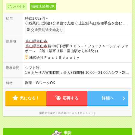
アルバイト
職種未経験OK
時給1,082円～
給与
◇残業代は別途1分単位で支給 ◇上記給与は各種手当を含む ◇毎
月インセンティブポイント付与 ・店舗売上や入客人数などに応
交通費別途支給あり
じてインセンティブポイントを付与 ・ポイントは6ヶ月に一度引
き出し可能 ◇半年に1回の昇給制度（3人に1人以上が昇給） ◇管
富山県富山市
勤務地
理美容師手当あり 研修期間6ヶ月間は以下給与のみ変更あり 時
富山県富山市
婦中町下轡田１６５－１フューチャーシティ ファ
給1070円 ※交通費支給（～500円/日） ※給与に関しては2025年
ボーレ 2階（最寄り駅：富山駅から約15分）
度の最低賃金を反映済み ※各都道府県の施行月より適応、入社
時期によっては変動の可能性あり 詳細は、採用担当へお問い合
株式会社ＦａｓｔＢｅａｕｔｙ
わせください 【試用期間】試用期間なし
シフト制
勤務時間
1日あたりの実働時間：最大8時間/日 10:00～21:00のシフト制
週2日～、1日5時間～OK シフトはご希望を伺いながら相談のう
え決定します 扶養内勤務・ダブルワークOK
副業・WワークOK
特徴
気になる！
応募する
詳細へ
掲載元企業名
株式会社ＦａｓｔＢｅａｕｔｙ
未読