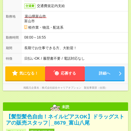
交通費規定内支給
交通費
富山県富山市
勤務地
富山市
軽作業・物流・配送系
08:00～16:55
勤務時間
長期でお仕事できる方、大歓迎！
期間
日払いOK
/
履歴書不要
/
電話対応なし
特徴
気になる！
応募する
詳細へ
掲載元企業名
株式会社綜合キャリアオプション 製造事業部（全国）
未読
【髪型髪色自由！ネイルピアスOK】ドラッグスト
アの販売スタッフ│_8679_富山八尾