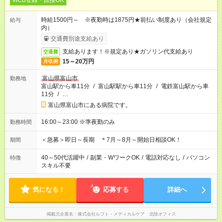
WEB登録・面接OK
時給1500円～ ※夜勤時は1875円★前払い制度あり（会社規定
給与
内）
交通費別途支給あり
支給あります！※規定あり★ガソリン代支給あり
交通費
15～20万円
月収例
富山県富山市
勤務地
富山駅から車11分
/
富山駅駅から車11分
/
電鉄富山駅から車
11分
/
…
富山県富山市にある病院です。
16:00～23:00 ※準夜勤のみ
勤務時間
＜急募＞即日～長期 ＊7月～8月～開始日相談OK！
期間
40～50代活躍中
/
副業・WワークOK
/
電話対応なし
/
パソコン
特徴
スキル不要
気になる！
応募する
詳細へ
掲載元企業名
株式会社ルフト・メディカルケア 北陸オフィス