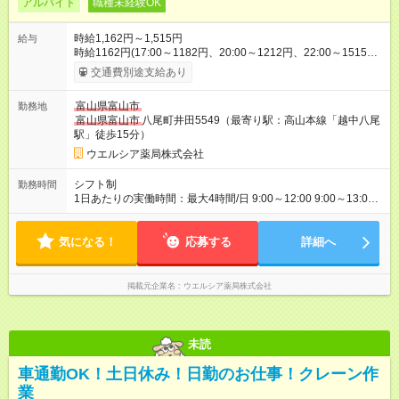
アルバイト
職種未経験OK
時給1,162円～1,515円
給与
時給1162円(17:00～1182円、20:00～1212円、22:00～1515円)
※深夜割増含む ※高校卒業以上 昇格に応じて＋20～200円昇給
交通費別途支給あり
あり （大学生は＋20円まで） ※高校生は対象外 試用期間あり：
入社日から3ヶ月間／本採用と待遇は変わりません。 【試用期
富山県富山市
勤務地
間】試用期間あり 試用期間の長さ：3ヶ月 雇用形態、給与は本
富山県富山市
八尾町井田5549（最寄り駅：高山本線「越中八尾
採用時と同じです。
駅」徒歩15分）
ウエルシア薬局株式会社
シフト制
勤務時間
1日あたりの実働時間：最大4時間/日 9:00～12:00 9:00～13:00
☆週2日の勤務 20:00～24:00 21:00～24:00 ☆勤務日数・曜日応
相談
気になる！
応募する
詳細へ
掲載元企業名
ウエルシア薬局株式会社
未読
車通勤OK！土日休み！日勤のお仕事！クレーン作
業