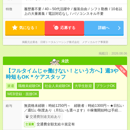
時間を超えなければOKです。
履歴書不要
/
40～50代活躍中
/
服装自由
/
シフト勤務
/
10名以
特徴
上の大量募集
/
電話対応なし
/
パソコンスキル不要
気になる！
応募する
詳細へ
掲載元企業名
日研トータルソーシング株式会社 メディカルケア事業部
掲載日：2026.08.06
未読
NEW
【フルタイムじゃ働けない！という方へ】週3や
時短もOK＊ケアスタッフ
派遣
職種未経験OK
社会人未経験OK
大学生歓迎
ブランクOK
WEB登録・面接OK
無資格未経験：時給1250円～ 経験者：時給1300円～★日払い
給与
／週払い制度あり（月払いも選べます）※稼働開始時は手続き完
了次第のお支払いとなります。
交通費別途支給あり
交通費全額支給※規定有
交通費