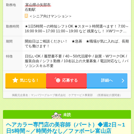
富山県小矢部市
勤務地
石動駅
＜シニア向けマンション＞
★1日5時間～の時短シフトOK ★スタート時間選べます！ 7:00～
勤務時間
16:00 9:00～17:00 11:00～19:00 など 残業なし！ ※Wワークの
場合、他のお仕事と合わせ週40時間超の就業はご案内できませ
ん ※法令に基づき、週20時間以上勤務は社会保険への加入対象
開始日はご相談ください！ ★急募 ★職場が気に入れば、長期
期間
となります ※労働者派遣法（日雇い派遣の原則禁止）により、
でも働けます！
短時間・短期間の就業はご案内が難しい場合があります
日払いOK
/
履歴書不要
/
40～50代活躍中
/
副業・WワークOK
/
特徴
服装自由
/
シフト勤務
/
10名以上の大量募集
/
電話対応なし
/
パ
ソコンスキル不要
気になる！
応募する
詳細へ
掲載元企業名
マンパワーグループ株式会社 ケアサービス事業部 （医療福祉介護関連）
未読
ヘアカラー専門店の美容師（パート）◆週2日～1
日5時間～／時間外なし／ファボーレ富山店