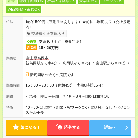
派遣
職種未経験OK
社会人未経験OK
大学生歓迎
ブランクOK
WEB登録・面接OK
時給1500円（夜勤手当あります）★前払い制度あり（会社規定
給与
内）
交通費別途支給あり
支給あります！※規定あり
交通費
15～20万円
月収例
富山県高岡市
勤務地
新高岡駅から車4分
/
高岡駅から車7分
/
富山駅から車30分
/
…
新高岡駅の近くの病院です。
16：00～23：00（休憩45分 実働6時間15分）
勤務時間
＜急募＞即日～長期 ＊7月～8月～開始日相談OK！
期間
40～50代活躍中
/
副業・WワークOK
/
電話対応なし
/
パソコン
特徴
スキル不要
気になる！
応募する
詳細へ