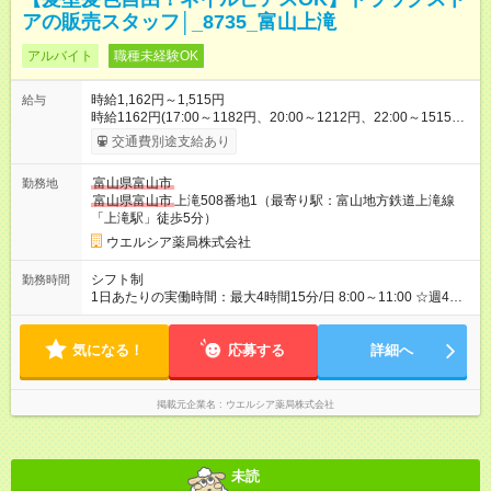
アの販売スタッフ│_8735_富山上滝
アルバイト
職種未経験OK
時給1,162円～1,515円
給与
時給1162円(17:00～1182円、20:00～1212円、22:00～1515円)
※深夜割増含む ※高校卒業以上 昇格に応じて＋20～200円昇給
交通費別途支給あり
あり （大学生は＋20円まで） ※高校生は対象外 試用期間あり：
入社日から3ヶ月間／本採用と待遇は変わりません。 【試用期
富山県富山市
勤務地
間】試用期間あり 試用期間の長さ：3ヶ月 雇用形態、給与は本
富山県富山市
上滝508番地1（最寄り駅：富山地方鉄道上滝線
採用時と同じです。
「上滝駅」徒歩5分）
ウエルシア薬局株式会社
シフト制
勤務時間
1日あたりの実働時間：最大4時間15分/日 8:00～11:00 ☆週4日
の勤務 9:00～13:00 ☆週3日の勤務 18:00～22:15 ☆週3日の勤務
気になる！
応募する
詳細へ
掲載元企業名
ウエルシア薬局株式会社
未読