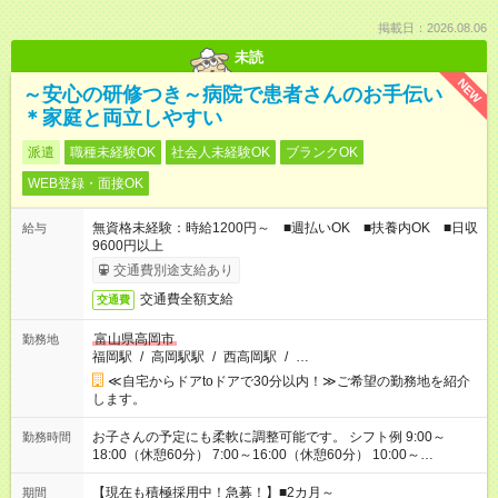
掲載日：2026.08.06
未読
NEW
～安心の研修つき～病院で患者さんのお手伝い
＊家庭と両立しやすい
派遣
職種未経験OK
社会人未経験OK
ブランクOK
WEB登録・面接OK
無資格未経験：時給1200円～ ■週払いOK ■扶養内OK ■日収
給与
9600円以上
交通費別途支給あり
交通費全額支給
交通費
富山県高岡市
勤務地
福岡駅
/
高岡駅駅
/
西高岡駅
/
…
≪自宅からドアtoドアで30分以内！≫ご希望の勤務地を紹介
します。
お子さんの予定にも柔軟に調整可能です。 シフト例 9:00～
勤務時間
18:00（休憩60分） 7:00～16:00（休憩60分） 10:00～
19:00（休憩60分） ※Wワーク希望の方へ 今ご覧のお仕事で希
望する勤務時間と、もう1つのお仕事の勤務時間の合計が 週40
【現在も積極採用中！急募！】■2カ月～
期間