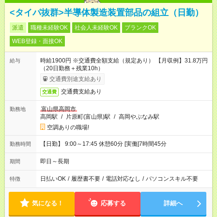
<タイパ抜群>半導体製造装置部品の組立（日勤）
派遣
職種未経験OK
社会人未経験OK
ブランクOK
WEB登録・面接OK
時給1900円 ※交通費全額支給（規定あり） 【月収例】31.8万円
給与
（20日勤務＋残業10h）
交通費別途支給あり
交通費支給あり
交通費
富山県高岡市
勤務地
高岡駅
/
片原町(富山県)駅
/
高岡やぶなみ駅
空調ありの職場!
【日勤】 9:00～17:45 休憩60分 [実働]7時間45分
勤務時間
即日～長期
期間
日払いOK
/
履歴書不要
/
電話対応なし
/
パソコンスキル不要
特徴
気になる！
応募する
詳細へ