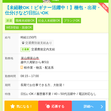
NEW
【未経験OK！ビギナー活躍中！】梱包・出荷・
仕分けなど/日払いOK
派遣
職種未経験OK
社会人未経験OK
ブランクOK
WEB登録・面接OK
時給1150円
給与
交通費別途支給あり
交通費規定内支給
交通費
富山県富山市
勤務地
越中八尾駅から車5分
軽作業・物流・配送系
08:15～17:00
勤務時間
長期でお仕事できる方、大歓迎！
期間
日払いOK
/
履歴書不要
/
40～50代活躍中
/
電話対応なし
特徴
気になる！
応募する
詳細へ