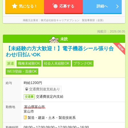
気になる！
応募する
詳細へ
掲載元企業名
株式会社綜合キャリアオプション 製造事業部（全国）
掲載日：2026.08.05
未読
NEW
【未経験の方大歓迎！】電子機器シール張り合
わせ/日払いOK
派遣
職種未経験OK
社会人未経験OK
ブランクOK
WEB登録・面接OK
時給1200円
給与
交通費別途支給あり
交通費規定内支給
交通費
富山県富山市
勤務地
富山市
製造・建築・土木・製造技術系
08:00～17:00 09:00～17:00 09:00～16:00
勤務時間