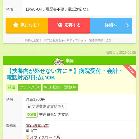
日払いOK
/
履歴書不要
/
電話対応なし
特徴
気になる！
応募する
詳細へ
掲載元企業名
株式会社綜合キャリアオプション 製造事業部（全国）
掲載日：2026.08.05
未読
NEW
【扶養内が外せない方に＊】病院受付・会計・
電話対応/日払いOK
派遣
ブランクOK
WEB登録・面接OK
時給1200円
給与
交通費別途支給あり
交通費規定内支給
交通費
富山県富山市
勤務地
富山市
オフィスワーク系