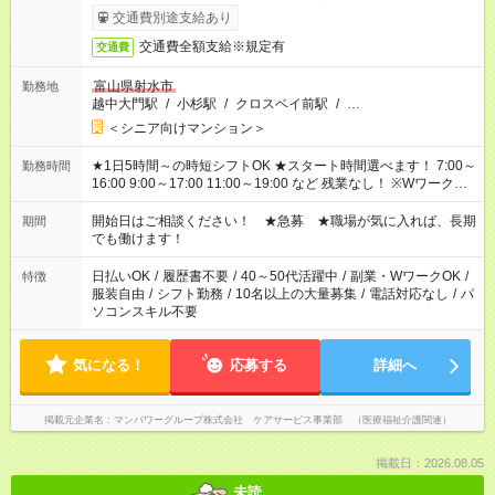
完了次第のお支払いとなります。
交通費別途支給あり
交通費全額支給※規定有
交通費
富山県射水市
勤務地
越中大門駅
/
小杉駅
/
クロスベイ前駅
/
…
＜シニア向けマンション＞
★1日5時間～の時短シフトOK ★スタート時間選べます！ 7:00～
勤務時間
16:00 9:00～17:00 11:00～19:00 など 残業なし！ ※Wワークの
場合、他のお仕事と合わせ週40時間超の就業はご案内できませ
ん ※法令に基づき、週20時間以上勤務は社会保険への加入対象
開始日はご相談ください！ ★急募 ★職場が気に入れば、長期
期間
となります ※労働者派遣法（日雇い派遣の原則禁止）により、
でも働けます！
短時間・短期間の就業はご案内が難しい場合があります
日払いOK
/
履歴書不要
/
40～50代活躍中
/
副業・WワークOK
/
特徴
服装自由
/
シフト勤務
/
10名以上の大量募集
/
電話対応なし
/
パ
ソコンスキル不要
気になる！
応募する
詳細へ
掲載元企業名
マンパワーグループ株式会社 ケアサービス事業部 （医療福祉介護関連）
掲載日：2026.08.05
未読