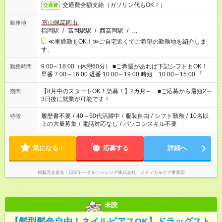
交通費全額支給（ガソリン代もOK！）
交通費
富山県高岡市
勤務地
福岡駅
/
高岡駅駅
/
西高岡駅
/
…
≪車通勤もOK！≫ご自宅近くでご希望の勤務地を紹介しま
す。
9:00～18:00（休憩60分） ■ご希望があれば下記シフトもOK！
勤務時間
早番 7:00～16:00 遅番 10:00～19:00 時短 10:00～15:00 「家
族と休みを合わせたい」 「余裕を持って夕飯の準備がしたい」
「できれば残業はしたくない」 など、ご希望を教えてください
【8月中のスタートOK！急募！】2カ月～ ■ご応募から最短2～
期間
ね。 ※Wワーク希望の方へ 今ご覧のお仕事で希望する勤務時間
3日後に就業が可能です！
と、もう1つのお仕事の勤務時間。 合計で週40時間を超える場
合は応募できません。
履歴書不要
/
40～50代活躍中
/
服装自由
/
シフト勤務
/
10名以
特徴
上の大量募集
/
電話対応なし
/
パソコンスキル不要
気になる！
応募する
詳細へ
掲載元企業名
日研トータルソーシング株式会社 メディカルケア事業部
未読
【髪型髪色自由！ネイルピアスOK】ドラッグスト