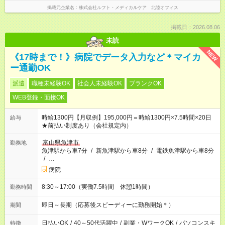
掲載元企業名
株式会社ルフト・メディカルケア 北陸オフィス
掲載日：2026.08.06
未読
NEW
《17時まで！》病院でデータ入力など＊マイカ
ー通勤OK
派遣
職種未経験OK
社会人未経験OK
ブランクOK
WEB登録・面接OK
時給1300円【月収例】195,000円＝時給1300円×7.5時間×20日
給与
★前払い制度あり（会社規定内）
富山県魚津市
勤務地
魚津駅から車7分
/
新魚津駅から車8分
/
電鉄魚津駅から車8分
/
…
病院
8:30～17:00（実働7.5時間 休憩1時間）
勤務時間
即日～長期（応募後スピーディーに勤務開始＊）
期間
日払いOK
/
40～50代活躍中
/
副業・WワークOK
/
パソコンスキ
特徴