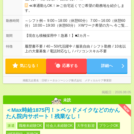
≪車通勤もOK！≫ご自宅近くでご希望の勤務地を紹介しま
す。
～シフト例～ 9:00～18:00（休憩60分） 7:00～16:00（休憩60
勤務時間
分） 10:00～19:00（休憩60分） ※Wワーク希望の方へ 今ご覧の
お仕事で希望する勤務時間と、もう1つのお仕事の勤務時間の合
計が 週40時間を超えなければOKです。
【現在も積極採用中！急募！】■2カ月～
期間
履歴書不要
/
40～50代活躍中
/
服装自由
/
シフト勤務
/
10名以
特徴
上の大量募集
/
電話対応なし
/
パソコンスキル不要
気になる！
応募する
詳細へ
掲載元企業名
日研トータルソーシング株式会社 メディカルケア事業部
掲載日：2026.08.05
未読
NEW
＜Max時給1875円！＞ベッドメイクなどのかん
たん院内サポート！残業なし！
派遣
職種未経験OK
社会人未経験OK
大学生歓迎
ブランクOK