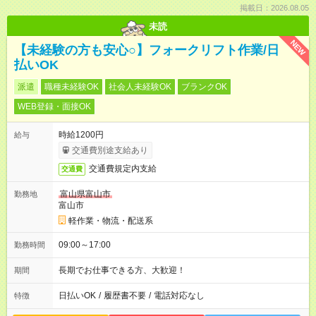
掲載日：2026.08.05
未読
NEW
【未経験の方も安心○】フォークリフト作業/日
払いOK
派遣
職種未経験OK
社会人未経験OK
ブランクOK
WEB登録・面接OK
時給1200円
給与
交通費別途支給あり
交通費規定内支給
交通費
富山県富山市
勤務地
富山市
軽作業・物流・配送系
09:00～17:00
勤務時間
長期でお仕事できる方、大歓迎！
期間
日払いOK
/
履歴書不要
/
電話対応なし
特徴