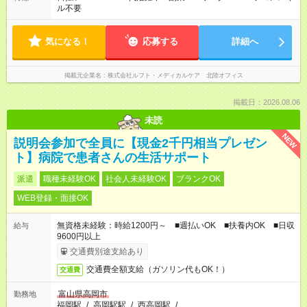
ル不要
気になる！
応募する
詳細へ
掲載元企業名
株式会社ルフト・メディカルケア 北陸オフィス
掲載日：2026.08.06
未読
NEW
説明会参加で全員に【現金2千円相当プレゼン
ト】病院で患者さんの生活サポート
派遣
職種未経験OK
社会人未経験OK
ブランクOK
WEB登録・面接OK
無資格未経験：時給1200円～ ■週払いOK ■扶養内OK ■日収
給与
9600円以上
交通費別途支給あり
交通費全額支給（ガソリン代もOK！）
交通費
富山県高岡市
勤務地
福岡駅
/
高岡駅駅
/
西高岡駅
/
…