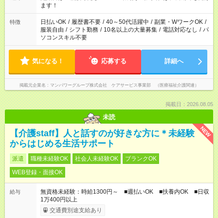
業はご案内が難しい場合があります
ます！
日払いOK
/
履歴書不要
/
40～50代活躍中
/
副業・WワークOK
/
特徴
服装自由
/
シフト勤務
/
10名以上の大量募集
/
電話対応なし
/
パ
ソコンスキル不要
気になる！
応募する
詳細へ
掲載元企業名
マンパワーグループ株式会社 ケアサービス事業部 （医療福祉介護関連）
掲載日：2026.08.05
未読
NEW
【介護staff】人と話すのが好きな方に＊未経験
からはじめる生活サポート
派遣
職種未経験OK
社会人未経験OK
ブランクOK
WEB登録・面接OK
無資格未経験：時給1300円～ ■週払いOK ■扶養内OK ■日収
給与
1万400円以上
交通費別途支給あり