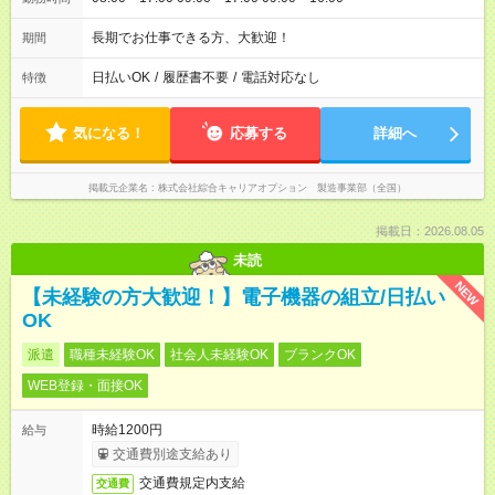
長期でお仕事できる方、大歓迎！
期間
日払いOK
/
履歴書不要
/
電話対応なし
特徴
気になる！
応募する
詳細へ
掲載元企業名
株式会社綜合キャリアオプション 製造事業部（全国）
掲載日：2026.08.05
未読
NEW
【未経験の方大歓迎！】電子機器の組立/日払い
OK
派遣
職種未経験OK
社会人未経験OK
ブランクOK
WEB登録・面接OK
時給1200円
給与
交通費別途支給あり
交通費規定内支給
交通費