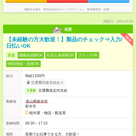
掲載元企業名
株式会社綜合キャリアオプション 製造事業部（全国）
掲載日：2026.08.05
未読
NEW
【未経験の方大歓迎！】製品のチェック⇒入力/
日払いOK
派遣
職種未経験OK
社会人未経験OK
ブランクOK
WEB登録・面接OK
時給1200円
給与
交通費別途支給あり
交通費規定内支給
交通費
富山県射水市
勤務地
射水市
軽作業・物流・配送系
08:30～17:15
勤務時間
長期でお仕事できる方、大歓迎！
期間