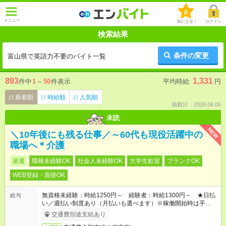
0
メニュー
気になる！
ログイン
検索結果
条件の変更
富山県で英語力不要のバイト一覧
893
1,331
件中
1
～
50
件表示
平均時給:
円
新着順
時給順
人気順
掲載日：2026.08.06
未読
NEW
＼10年後にも残る仕事／～60代も現役活躍中の
職場へ＊介護
派遣
職種未経験OK
社会人未経験OK
大学生歓迎
ブランクOK
WEB登録・面接OK
無資格未経験：時給1250円～ 経験者：時給1300円～ ★日払
給与
い／週払い制度あり（月払いも選べます）※稼働開始時は手続き
完了次第のお支払いとなります。
交通費別途支給あり