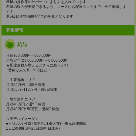
機械の操作等のサポートにより力を入れています。
希望の収入が実現できるよう、コースから配達のコツまで、全て準備しま
す！
週5日勤務/実働8時間での募集となります
募集情報
給与
月給300,000円～500,000円
※想定年収3,600,000円～6,000,000円
★配達個数が増えるとさらに給与UP！
1番稼ぐ人で月120万ほど！
・主要都市エリア
月収55万円／週5日稼働
月収65万~112万円／週6日稼働
・地方郊外エリア
月収40万円／週5日稼働
月収40万円~50万円／週6日稼働
＜モデルイメージ＞
■月収50万円 (27歳男性/江東区在住)※元建築関係
1日150個配達×25日勤務(日休み)