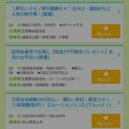
＼即払いＯＫ／即日勤務ＯＫ＊仕分け・箱詰めなど
人気の軽作業！[派遣]
[給 与]
時給1100円～1500円 ★Wワーク不可
[交通費]
交通費全額支給
気になる！
[勤務地]
越後石山駅
/
東新潟駅
/
大形駅
説明会参加で全員に【現金2千円相当プレゼント】生
活のお手伝い[派遣]
[給 与]
無資格未経験：時給1300円～ ■週払い
OK ■扶養内OK ■日収1万400円以上
[交通費]
交通費全額支給（ガソリン代もOK！）
気になる！
[勤務地]
福岡駅
/
高岡駅駅
/
西高岡駅
/
…
◎完全未経験OK/日払い・週払い対応！配送スタッ
フ/初期費用0円！【Jルートロジスコ】[アルバイト]
[給 与]
月給300,000円～500,000円
[勤務地]
富山県富山市
気になる！