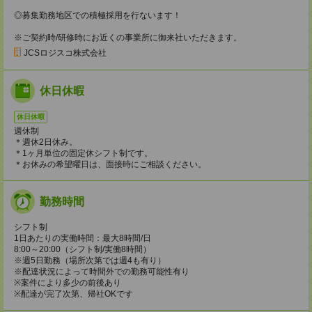
◎募集勤務地区での積極採用を行ないます！
※ご契約時/研修時にお近くの事業所に御来社いただきます。
JCSロジスコ株式会社
休日休暇
休日休暇
週休制
＊週休2日休み。
＊1ヶ月単位の固定休シフト制です。
＊お休みの希望曜日は、面接時にご相談ください。
勤務時間
シフト制
1日あたりの実働時間：最大8時間/日
8:00～20:00（シフト制/実働8時間）
※週5日勤務（場所次第では週4も有り）
※配達状況によって時間外での勤務可能性有り
※案件により多少の前後あり
※配達が完了次第、帰社OKです