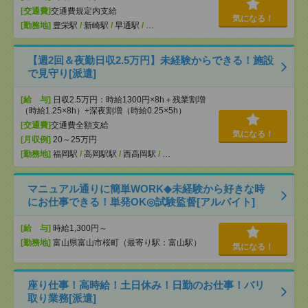
[交通費]
交通費規定内支給
気になる！
[勤務地]
豊栄駅
/
新崎駅
/
早通駅
/
…
【週2回＆夜勤日収2.5万円】未経験からできる！施設
で見守り[派遣]
[給 与]
日収2.5万円：時給1300円×8h＋残業割増
（時給1.25×8h）+深夜割増（時給0.25×5h）
[交通費]
交通費全額支給
気になる！
[月収例]
20～25万円
[勤務地]
福岡駅
/
高岡駅駅
/
西高岡駅
/
…
マニュアル通りに簡単WORK◆未経験から好きな時
にお仕事できる！単発OK◎試験監督[アルバイト]
[給 与]
時給1,300円～
[勤務地]
富山県富山市桜町（最寄り駅：富山駅）
気になる！
座り仕事！高時給！土日休み！日勤のお仕事！バリ
取り業務[派遣]