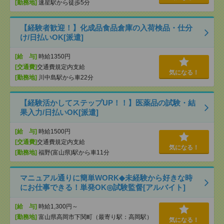
[勤務地]
速星駅から徒歩5分
【経験者歓迎！】化成品食品倉庫の入荷検品・仕分
け/日払いOK[派遣]
[給 与]
時給1350円
[交通費]
交通費規定内支給
気になる！
[勤務地]
川中島駅から車22分
【経験活かしてステップUP！！】医薬品の試験・結
果入力/日払いOK[派遣]
[給 与]
時給1500円
[交通費]
交通費規定内支給
気になる！
[勤務地]
福野(富山県)駅から車11分
マニュアル通りに簡単WORK◆未経験から好きな時
にお仕事できる！単発OK◎試験監督[アルバイト]
[給 与]
時給1,300円～
[勤務地]
富山県高岡市下関町（最寄り駅：高岡駅）
気になる！