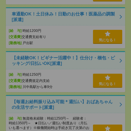
車通勤OK！土日休み！日勤のお仕事！医薬品の調製
[派遣]
[給 与]
時給1200円
[交通費]
交通費支給有り
気になる！
[勤務地]
戸出駅
【未経験OK！ビギナー活躍中！】仕分け・梱包・ピ
ッキング/日払いOK[派遣]
[給 与]
時給1250円
[交通費]
交通費規定内支給
気になる！
[勤務地]
川中島駅から車9分
【毎週お給料振り込み可能＊週払い】おばあちゃん
の生活サポート[派遣]
[給 与]
無資格未経験：時給1250円～ 経験者：
時給1350円～ ★日払い／週払い制度あり（月払
いも選べます）※稼働開始時は手続き完了次第のお