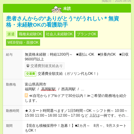
掲載日：2026.08.05
未読
患者さんからの”ありがとう”がうれしい＊無資
格・未経験OKの看護助手
派遣
職種未経験OK
社会人未経験OK
ブランクOK
WEB登録・面接OK
無資格未経験：時給1200円～ ■週払いOK ■扶養内OK ■日収
給与
9600円以上
交通費別途支給あり
交通費全額支給（ガソリン代もOK！）
交通費
富山県高岡市
勤務地
福岡駅
/
高岡駅駅
/
西高岡駅
/
…
≪自宅からドアtoドアで30分以内！≫ご希望の勤務地を紹介
します。
★スタート時間選べます／1日5時間～OK ～シフト例～ 10:00～
勤務時間
15:00 11:00～16:00 12:00～17:00 など 上記は一例です。その他
シフトもご相談ください。 ※Wワークの場合当社と合わせて法
定労働時間が週40時間を超えなければOKです。
【現在も積極採用中！急募！】■2カ月～ 8月～、9月スタート
期間
もOK！