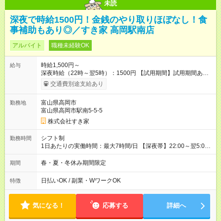
未読
深夜で時給1500円！金銭のやり取りほぼなし！食
事補助もあり◎／すき家 高岡駅南店
アルバイト
職種未経験OK
時給1,500円～
給与
深夜時給（22時～翌5時）：1500円 【試用期間】試用期間あり
試用期間の長さ：1ヶ月 雇用形態、給与は本採用時と同じです。
交通費別途支給あり
試用期間の実態は30日（※条件変更なし）ですが、切り上げで
一ヶ月とさせていただきます。 研修制度あり：15時間(研修中も
富山県高岡市
勤務地
同時給）
富山県高岡市駅南5-5-5
株式会社すき家
シフト制
勤務時間
1日あたりの実働時間：最大7時間/日 【深夜帯】22:00～翌5:00
週2日～・1日2h～OK◎ ※22:00から翌5:00までは18歳以上の方
のみ勤務可能です（18歳未満の深夜業務禁止のため） ★深夜で
春・夏・冬休み期間限定
期間
も安心して働けます★ すき家では、ワンオペを禁止していま
す。 必ず、2名以上での勤務を行いますので、安心して働けま
日払いOK / 副業・WワークOK
特徴
す。
気になる！
応募する
詳細へ