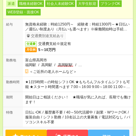
派遣
職種未経験OK
社会人未経験OK
大学生歓迎
ブランクOK
WEB登録・面接OK
無資格未経験：時給1250円～ 経験者：時給1300円～★日払い
給与
／週払い制度あり（月払いも選べます）※稼働開始時は手続き完
了次第のお支払いとなります。
交通費別途支給あり
交通費支給※規定有
交通費
5～10万円
月収例
富山県高岡市
勤務地
福岡駅
/
高岡駅
/
高岡駅駅
/
…
＜ご近所の老人ホームなど＞
★1日5時間～の時短シフトOK ★もちろんフルタイムシフトも可
勤務時間
能 ★スタート時間選べます 7:00～16:00 9:00～18:00 11:00～
20:00 など 残業なし！ ※Wワークの場合、他のお仕事と合わせ
週40時間超の就業はご案内できません ※法令に基づき、週20時
開始日はご相談ください！ ★職場が気に入れば、長期でも働け
期間
間以上勤務は社会保険への加入対象となります ※労働者派遣法
ます！
（日雇い派遣の原則禁止）により、短時間・短期間の就業はご
案内が難しい場合があります
日払いOK
/
履歴書不要
/
40～50代活躍中
/
副業・WワークOK
/
特徴
服装自由
/
シフト勤務
/
10名以上の大量募集
/
電話対応なし
/
パ
ソコンスキル不要