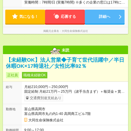
実働時間：7時間/日 (実働7時間) ※多くの企業の窓口は17時に閉
まるため、夜遅くまでの営業はありません。定時に退社する社
員が多いです。 ※正式入社前、毎月10日頃から3週間の研修を実
気になる！
施。勤務時間は10：00～17：00（休憩1時間）。資格獲得のた
応募する
詳細へ
めの基本知識を学びます。
掲載元企業名
大同生命保険株式会社
未読
【未経験OK】法人営業◆子育て世代活躍中／半日
休暇OK×17時退社／女性比率92％
正社員
職種未経験OK
月給210,000円～250,000円
給与
固定給制 月給21万円～25万円（諸手当含まず）＋報奨金＋賞与
年2回 ※能力により異なる。 ★平均月収46万7000円（2024年度
交通費別途支給あり
実績） ※上記には賞与は含まれていません。 ◆入社前に行なわ
れる研修（１日あたり6時間、３週間実施）の受講手当は日給
富山県高岡市
勤務地
8000円です（※最低賃金以上を支給） 【試用期間】試用期間あ
富山県高岡市丸の内1-40 高岡商工ビル7階
り 試用期間の長さ：6ヶ月 雇用形態、給与は本採用時と同じで
す。
大同生命保険株式会社
9:00～17:00
勤務時間