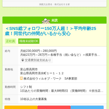
掲載元企業名
株式会社すき家
未読
＜SNS総フォロワー150万人超！＞平均年齢25
歳！同世代の仲間がいるから安心
正社員
職種未経験OK
月給230,000円～280,000円
給与
月給23万円～28万円＋各種手当（祝い金など）＋残業手当
100％＋賞与年2回 ※年齢、スキルを考慮のうえ、スタート時の
交通費別途支給あり
給与を決定します。 ＜年収例＞ 420万円／26歳 リーダー職（月
給28万円×12か月＋賞与＋各種手当） 350万円／24歳（月給25
富山県高岡市
勤務地
万円×12か月＋賞与＋各種手当） 320万円／22歳（月給22万円
富山県高岡市清水町１ー１－１２
×12か月＋賞与＋各種手当） 【試用期間】試用期間あり 試用期
間の長さ：2ヶ月 雇用形態、給与は本採用時と同じです。
株式会社ウィルオブ・ワーク SA事業部
シフト制
勤務時間
1日あたりの実働時間：最大8時間/日 （実働8時間） ※担当店舗
により異なります。 ※現場では余裕のあるシフトが組めるの
で、1ヶ月の残業は月平均8.2時間と少なめ。定時退勤できる日
10名以上の大量募集
特徴
も多いです。