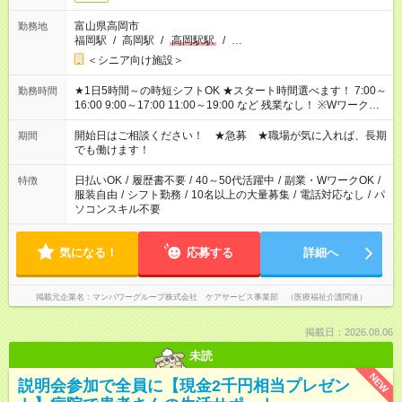
富山県高岡市
勤務地
福岡駅
/
高岡駅
/
高岡駅駅
/
…
＜シニア向け施設＞
★1日5時間～の時短シフトOK ★スタート時間選べます！ 7:00～
勤務時間
16:00 9:00～17:00 11:00～19:00 など 残業なし！ ※Wワークの
場合、他のお仕事と合わせ週40時間超の就業はご案内できませ
ん ※法令に基づき、週20時間以上勤務は社会保険への加入対象
開始日はご相談ください！ ★急募 ★職場が気に入れば、長期
期間
となります ※労働者派遣法（日雇い派遣の原則禁止）により、
でも働けます！
短時間・短期間の就業はご案内が難しい場合があります
日払いOK
/
履歴書不要
/
40～50代活躍中
/
副業・WワークOK
/
特徴
服装自由
/
シフト勤務
/
10名以上の大量募集
/
電話対応なし
/
パ
ソコンスキル不要
気になる！
応募する
詳細へ
掲載元企業名
マンパワーグループ株式会社 ケアサービス事業部 （医療福祉介護関連）
掲載日：2026.08.06
未読
NEW
説明会参加で全員に【現金2千円相当プレゼン