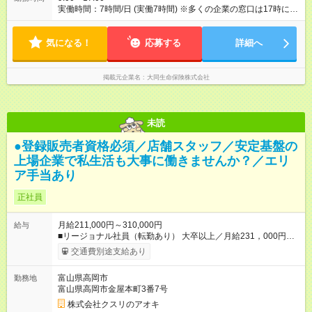
実働時間：7時間/日 (実働7時間) ※多くの企業の窓口は17時に閉
まるため、夜遅くまでの営業はありません。定時に退社する社
員が多いです。 ※正式入社前、毎月10日頃から3週間の研修を実
気になる！
施。勤務時間は10：00～17：00（休憩1時間）。資格獲得のた
応募する
詳細へ
めの基本知識を学びます。
掲載元企業名
大同生命保険株式会社
未読
●登録販売者資格必須／店舗スタッフ／安定基盤の
上場企業で私生活も大事に働きませんか？／エリ
ア手当あり
正社員
月給211,000円～310,000円
給与
■リージョナル社員（転勤あり） 大卒以上／月給231，000円～
310，000円 高卒以上／月給211，000円～310，000円 ★エリア
交通費別途支給あり
手当（石川県、富山県、福井県、岐阜県、群馬県、茨城県 月1
万円）を会社規定に基づき別途支給 ★別途、賞与（年2回）、各
富山県高岡市
勤務地
種手当あり ★登録販売者資格保持者への月1万円支給を含む（実
富山県高岡市金屋本町3番7号
務経験がない方にも同額を支給） ※ただし、短時間勤務・早番
固定社員は当社規定に従い額が変動 ＝＝＝＝＝＝＝＝＝＝＝＝
株式会社クスリのアオキ