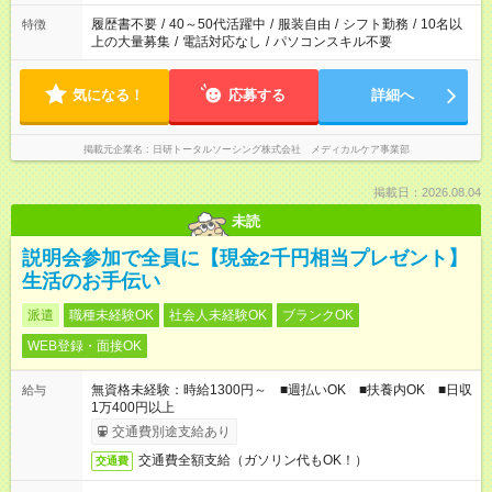
履歴書不要
/
40～50代活躍中
/
服装自由
/
シフト勤務
/
10名以
特徴
上の大量募集
/
電話対応なし
/
パソコンスキル不要
気になる！
応募する
詳細へ
掲載元企業名
日研トータルソーシング株式会社 メディカルケア事業部
掲載日：2026.08.04
未読
説明会参加で全員に【現金2千円相当プレゼント】
生活のお手伝い
派遣
職種未経験OK
社会人未経験OK
ブランクOK
WEB登録・面接OK
無資格未経験：時給1300円～ ■週払いOK ■扶養内OK ■日収
給与
1万400円以上
交通費別途支給あり
交通費全額支給（ガソリン代もOK！）
交通費