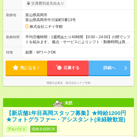
です。 【試用期間】試用期間あり 試用期間の長さ：3ヶ月 雇用
交通費別途支給あり
形態、給与は本採用時と同じです。
富山県高岡市
勤務地
富山県高岡市中川栄町5番13号
株式会社ニチイ学館
平均労働時間：1週間あたり40時間 【0:00～24:00】の間でシフ
勤務時間
トを組みます。 拠点・サービスによりシフト・勤務時間は異な
ります。 ＜シフト例＞ 早番：7:30～16:30 日勤：9:00～18:00
遅番：10:30～19:30 夜勤：16:30～翌9:30 ※上記は一例です。
副業・WワークOK
特徴
※勤務日数や時間帯はご相談ください。 平均労働時間：1週間あ
たり40時間 【0:00～24:00】の間でシフトを組みます。 拠点・
サービスによりシフト・勤務時間は異なります。 ＜シフト例＞
気になる！
応募する
詳細へ
早番：7:30～16:30 日勤：9:00～18:00 遅番：10:30～19:30 夜
勤：16:30～翌9:30 ※上記は一例です。 ※勤務日数や時間帯はご
相談ください。
掲載元企業名
株式会社ニチイ学館
未読
【新店舗1年目高岡スタッフ募集】★時給1200円
★フォトグラファー・アシスタント(未経験歓迎)
アルバイト
職種未経験OK