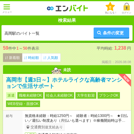
0
メニュー
気になる！
ログイン
検索結果
条件の変更
高岡駅のバイト一覧
59
1,238
件中
1
～
50
件表示
平均時給:
円
新着順
時給順
人気順
掲載日：2026.08.08
未読
NEW
高岡市【週3日～】ホテルライクな高齢者マンシ
ョンで生活サポート
派遣
職種未経験OK
社会人未経験OK
大学生歓迎
ブランクOK
WEB登録・面接OK
無資格未経験：時給1250円～ 経験者：時給1300円～ ★日払
給与
い／週払い制度あり（月払いも選べます）※稼働開始時は手続き
完了次第のお支払いとなります。
交通費別途支給あり