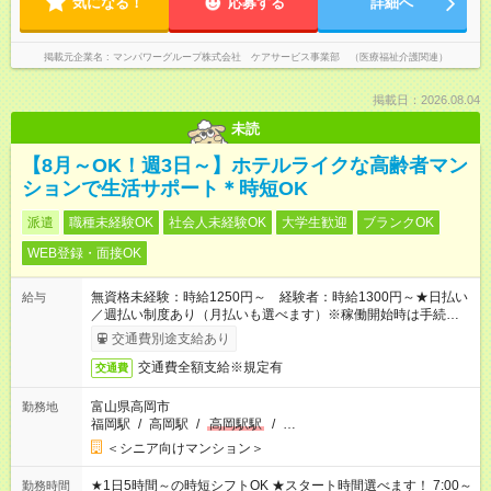
気になる！
応募する
詳細へ
掲載元企業名
マンパワーグループ株式会社 ケアサービス事業部 （医療福祉介護関連）
掲載日：2026.08.04
未読
【8月～OK！週3日～】ホテルライクな高齢者マン
ションで生活サポート＊時短OK
派遣
職種未経験OK
社会人未経験OK
大学生歓迎
ブランクOK
WEB登録・面接OK
無資格未経験：時給1250円～ 経験者：時給1300円～★日払い
給与
／週払い制度あり（月払いも選べます）※稼働開始時は手続き完
了次第のお支払いとなります。
交通費別途支給あり
交通費全額支給※規定有
交通費
富山県高岡市
勤務地
福岡駅
/
高岡駅
/
高岡駅駅
/
…
＜シニア向けマンション＞
★1日5時間～の時短シフトOK ★スタート時間選べます！ 7:00～
勤務時間