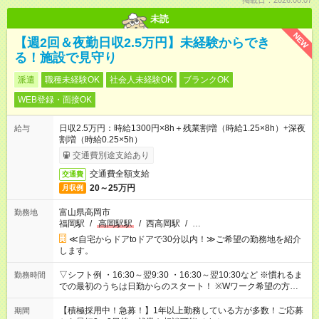
掲載日：2026.08.07
未読
NEW
【週2回＆夜勤日収2.5万円】未経験からでき
る！施設で見守り
派遣
職種未経験OK
社会人未経験OK
ブランクOK
WEB登録・面接OK
日収2.5万円：時給1300円×8h＋残業割増（時給1.25×8h）+深夜
給与
割増（時給0.25×5h）
交通費別途支給あり
交通費全額支給
交通費
20～25万円
月収例
富山県高岡市
勤務地
福岡駅
/
高岡駅駅
/
西高岡駅
/
…
≪自宅からドアtoドアで30分以内！≫ご希望の勤務地を紹介
します。
▽シフト例 ・16:30～翌9:30 ・16:30～翌10:30など ※慣れるま
勤務時間
での最初のうちは日勤からのスタート！ ※Wワーク希望の方へ
今ご覧のお仕事で希望する勤務時間と、もう1つのお仕事の勤務
時間。 合計で週40時間を超える場合は応募できません。
【積極採用中！急募！】1年以上勤務している方が多数！ご応募
期間