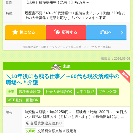
望する勤務時間と、もう1つのお仕事の勤務時間の合計が 週40
【現在も積極採用中！急募！】■2カ月～
期間
時間を超えなければOKです。
履歴書不要
/
40～50代活躍中
/
服装自由
/
シフト勤務
/
10名以
特徴
上の大量募集
/
電話対応なし
/
パソコンスキル不要
気になる！
応募する
詳細へ
掲載元企業名
日研トータルソーシング株式会社 メディカルケア事業部
掲載日：2026.08.06
未読
NEW
＼10年後にも残る仕事／～60代も現役活躍中の
職場へ＊介護
派遣
職種未経験OK
社会人未経験OK
大学生歓迎
ブランクOK
WEB登録・面接OK
無資格未経験：時給1250円～ 経験者：時給1300円～ ★日払
給与
い／週払い制度あり（月払いも選べます）※稼働開始時は手続き
完了次第のお支払いとなります。
交通費別途支給あり
交通費全額支給※規定有
交通費