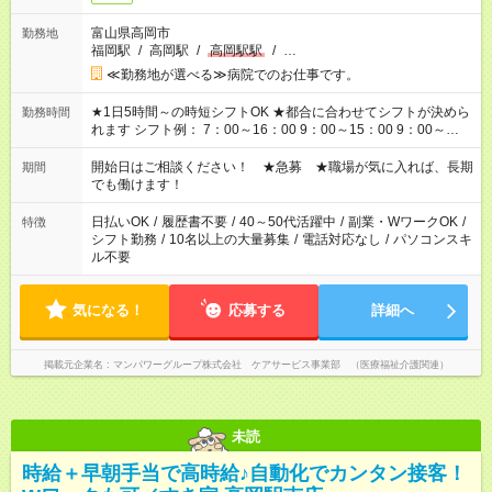
富山県高岡市
勤務地
福岡駅
/
高岡駅
/
高岡駅駅
/
…
≪勤務地が選べる≫病院でのお仕事です。
★1日5時間～の時短シフトOK ★都合に合わせてシフトが決めら
勤務時間
れます シフト例： 7：00～16：00 9：00～15：00 9：00～
18：00 11：00～20：00 など ※Wワークの場合、他のお仕事と
合わせ週40時間超の就業はご案内できません ※法令に基づき、
開始日はご相談ください！ ★急募 ★職場が気に入れば、長期
期間
週20時間以上勤務は社会保険への加入対象となります ※労働者
でも働けます！
派遣法（日雇い派遣の原則禁止）により、短時間・短期間の就
業はご案内が難しい場合があります
日払いOK
/
履歴書不要
/
40～50代活躍中
/
副業・WワークOK
/
特徴
シフト勤務
/
10名以上の大量募集
/
電話対応なし
/
パソコンスキ
ル不要
気になる！
応募する
詳細へ
掲載元企業名
マンパワーグループ株式会社 ケアサービス事業部 （医療福祉介護関連）
未読
時給＋早朝手当で高時給♪自動化でカンタン接客！