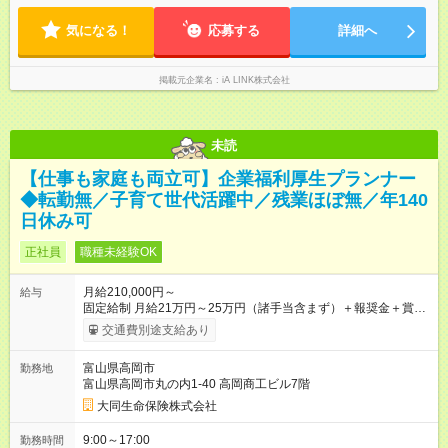
気になる！
応募する
詳細へ
掲載元企業名
iA LINK株式会社
未読
【仕事も家庭も両立可】企業福利厚生プランナー
◆転勤無／子育て世代活躍中／残業ほぼ無／年140
日休み可
正社員
職種未経験OK
月給210,000円～
給与
固定給制 月給21万円～25万円（諸手当含まず）＋報奨金＋賞与
年2回 ※能力により異なる。 ★平均月収46万7000円（2024年度
交通費別途支給あり
実績） ※上記には賞与は含まれていません。 ◆入社前に行なわ
れる研修（１日あたり6時間、３週間実施）の受講手当は日給
富山県高岡市
勤務地
8000円です（※最低賃金以上を支給） 【試用期間】試用期間あ
富山県高岡市丸の内1-40 高岡商工ビル7階
り 試用期間の長さ：6ヶ月 雇用形態、給与は本採用時と同じで
す。
大同生命保険株式会社
9:00～17:00
勤務時間