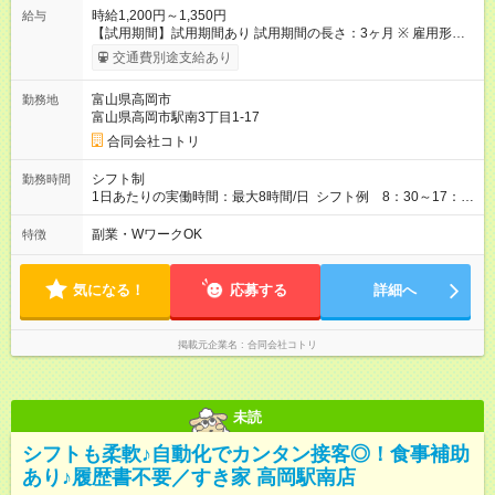
時給1,200円～1,350円
給与
【試用期間】試用期間あり 試用期間の長さ：3ヶ月 ※ 雇用形態
と給与に、本採用時と異なる部分があります。 雇用形態：アル
交通費別途支給あり
バイト・パート採用 給与：時給 1,100円 ～ 1,150円
富山県高岡市
勤務地
富山県高岡市駅南3丁目1-17
合同会社コトリ
シフト制
勤務時間
1日あたりの実働時間：最大8時間/日 シフト例 8：30～17：
30 シフト例 9：00～16：30
副業・WワークOK
特徴
気になる！
応募する
詳細へ
掲載元企業名
合同会社コトリ
未読
シフトも柔軟♪自動化でカンタン接客◎！食事補助
あり♪履歴書不要／すき家 高岡駅南店