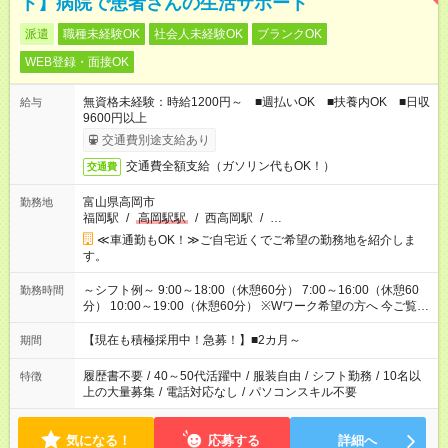
ト】病院で患者さんの生活サポート
派遣
職種未経験OK
社会人未経験OK
ブランクOK
WEB登録・面接OK
無資格未経験：時給1200円～ ■週払いOK ■扶養内OK ■日収
給与
9600円以上
交通費別途支給あり
交通費全額支給（ガソリン代もOK！）
交通費
富山県高岡市
勤務地
福岡駅
/
高岡駅駅
/
西高岡駅
/
…
≪車通勤もOK！≫ご自宅近くでご希望の勤務地を紹介しま
す。
～シフト例～ 9:00～18:00（休憩60分） 7:00～16:00（休憩60
勤務時間
分） 10:00～19:00（休憩60分） ※Wワーク希望の方へ 今ご覧の
お仕事で希望する勤務時間と、もう1つのお仕事の勤務時間の合
計が 週40時間を超えなければOKです。
【現在も積極採用中！急募！】■2カ月～
期間
履歴書不要
/
40～50代活躍中
/
服装自由
/
シフト勤務
/
10名以
特徴
上の大量募集
/
電話対応なし
/
パソコンスキル不要
気になる！
応募する
詳細へ