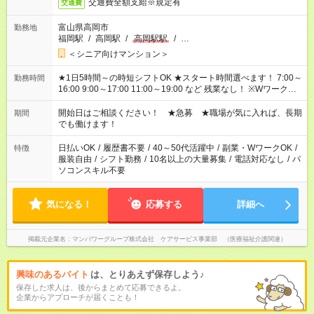
交通費全額支給※規定有
交通費
富山県高岡市
勤務地
福岡駅
/
高岡駅
/
高岡駅駅
/
…
＜シニア向けマンション＞
★1日5時間～の時短シフトOK ★スタート時間選べます！ 7:00～
勤務時間
16:00 9:00～17:00 11:00～19:00 など 残業なし！ ※Wワークの
場合、他のお仕事と合わせ週40時間超の就業はご案内できませ
ん ※法令に基づき、週20時間以上勤務は社会保険への加入対象
開始日はご相談ください！ ★急募 ★職場が気に入れば、長期
期間
となります ※労働者派遣法（日雇い派遣の原則禁止）により、
でも働けます！
短時間・短期間の就業はご案内が難しい場合があります
日払いOK
/
履歴書不要
/
40～50代活躍中
/
副業・WワークOK
/
特徴
服装自由
/
シフト勤務
/
10名以上の大量募集
/
電話対応なし
/
パ
ソコンスキル不要
気になる！
応募する
詳細へ
掲載元企業名
マンパワーグループ株式会社 ケアサービス事業部 （医療福祉介護関連）
興味のあるバイト
は、とりあえず保存しよう♪
保存した求人は、後からまとめて応募できるよ。
企業からアプローチが届くことも！