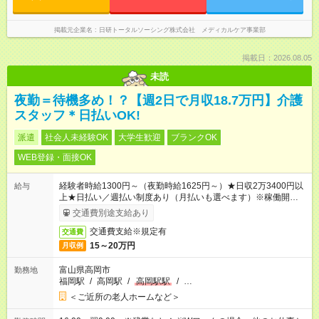
掲載元企業名
日研トータルソーシング株式会社 メディカルケア事業部
掲載日：2026.08.05
未読
夜勤＝待機多め！？【週2日で月収18.7万円】介護
スタッフ＊日払いOK!
派遣
社会人未経験OK
大学生歓迎
ブランクOK
WEB登録・面接OK
経験者時給1300円～（夜勤時給1625円～）★日収2万3400円以
給与
上★日払い／週払い制度あり（月払いも選べます）※稼働開始時
は手続き完了次第のお支払いとなります。
交通費別途支給あり
交通費支給※規定有
交通費
15～20万円
月収例
富山県高岡市
勤務地
福岡駅
/
高岡駅
/
高岡駅駅
/
…
＜ご近所の老人ホームなど＞