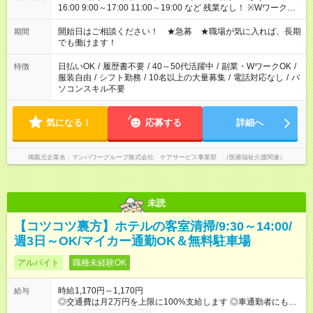
16:00 9:00～17:00 11:00～19:00 など 残業なし！ ※Wワークの
場合、他のお仕事と合わせ週40時間超の就業はご案内できませ
ん ※法令に基づき、週20時間以上勤務は社会保険への加入対象
開始日はご相談ください！ ★急募 ★職場が気に入れば、長期
期間
となります ※労働者派遣法（日雇い派遣の原則禁止）により、
でも働けます！
短時間・短期間の就業はご案内が難しい場合があります
日払いOK
/
履歴書不要
/
40～50代活躍中
/
副業・WワークOK
/
特徴
服装自由
/
シフト勤務
/
10名以上の大量募集
/
電話対応なし
/
パ
ソコンスキル不要
気になる！
応募する
詳細へ
掲載元企業名
マンパワーグループ株式会社 ケアサービス事業部 （医療福祉介護関連）
未読
【コツコツ裏方】ホテルの客室清掃/9:30～14:00/
週3日～OK/マイカー通勤OK＆無料駐車場
アルバイト
職種未経験OK
時給1,170円～1,170円
給与
◎交通費は月2万円を上限に100%支給します ◎車通勤者にもガ