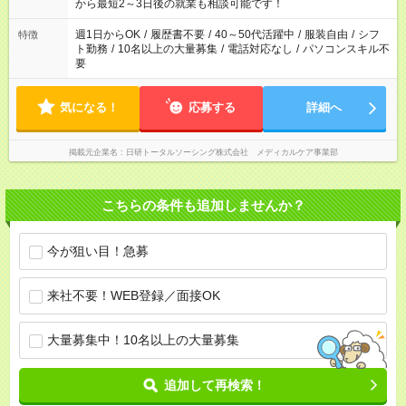
から最短2～3日後の就業も相談可能です！
週1日からOK
/
履歴書不要
/
40～50代活躍中
/
服装自由
/
シフ
特徴
ト勤務
/
10名以上の大量募集
/
電話対応なし
/
パソコンスキル不
要
気になる！
応募する
詳細へ
掲載元企業名
日研トータルソーシング株式会社 メディカルケア事業部
こちらの条件も追加しませんか？
今が狙い目！急募
来社不要！WEB登録／面接OK
大量募集中！10名以上の大量募集
追加して再検索！