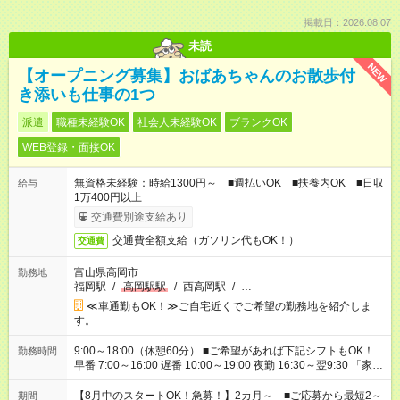
掲載日：2026.08.07
未読
NEW
【オープニング募集】おばあちゃんのお散歩付
き添いも仕事の1つ
派遣
職種未経験OK
社会人未経験OK
ブランクOK
WEB登録・面接OK
無資格未経験：時給1300円～ ■週払いOK ■扶養内OK ■日収
給与
1万400円以上
交通費別途支給あり
交通費全額支給（ガソリン代もOK！）
交通費
富山県高岡市
勤務地
福岡駅
/
高岡駅駅
/
西高岡駅
/
…
≪車通勤もOK！≫ご自宅近くでご希望の勤務地を紹介しま
す。
9:00～18:00（休憩60分） ■ご希望があれば下記シフトもOK！
勤務時間
早番 7:00～16:00 遅番 10:00～19:00 夜勤 16:30～翌9:30 「家族
と休みを合わせたい」 「余裕を持って夕飯の準備がしたい」
「できれば残業はしたくない」 など、ご希望を教えてください
【8月中のスタートOK！急募！】2カ月～ ■ご応募から最短2～
期間