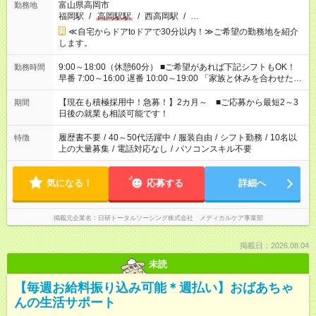
富山県高岡市
勤務地
福岡駅
/
高岡駅駅
/
西高岡駅
/
…
≪自宅からドアtoドアで30分以内！≫ご希望の勤務地を紹介
します。
9:00～18:00（休憩60分） ■ご希望があれば下記シフトもOK！
勤務時間
早番 7:00～16:00 遅番 10:00～19:00 「家族と休みを合わせた
い」 「余裕を持って夕飯の準備がしたい」 「できれば残業はし
たくない」 など、ご希望を教えてくださいね。 ※Wワーク希望
【現在も積極採用中！急募！】2カ月～ ■ご応募から最短2～3
期間
の方へ 今ご覧のお仕事で希望する勤務時間と、もう1つのお仕事
日後の就業も相談可能です！
の勤務時間。 合計で週40時間を超える場合は応募できません。
履歴書不要
/
40～50代活躍中
/
服装自由
/
シフト勤務
/
10名以
特徴
上の大量募集
/
電話対応なし
/
パソコンスキル不要
気になる！
応募する
詳細へ
掲載元企業名
日研トータルソーシング株式会社 メディカルケア事業部
掲載日：2026.08.04
未読
【毎週お給料振り込み可能＊週払い】おばあちゃ
んの生活サポート