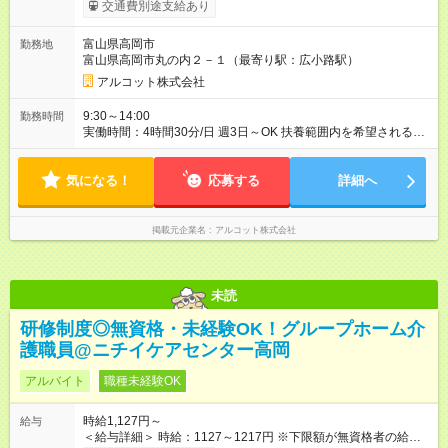
ソリン代相当を支給（片道2km以上） ◎研修期間中の時給変更
交通費別途支給あり
はありません（未経験者も表示時給でスタート） 【試用期間】
試用期間なし
富山県高岡市
勤務地
富山県高岡市丸の内２－１（最寄り駅：広小路駅）
アルコット株式会社
9:30～14:00
勤務時間
実働時間：4時間30分/日 週3日～OK 扶養範囲内を希望される方
は週３～４日程度のシフトで範囲内をカバーします 社会保険加
入、厚生年金加入を希望する方は週５日シフトに入れば加入要
気になる！
件を満たします。 いずれにしても、あなたの希望をまずお聞か
応募する
詳細へ
せください。
掲載元企業名
アルコット株式会社
未読
研修制度◎無資格・未経験OK！グループホーム介
護職員@ニチイケアセンター高岡
アルバイト
職種未経験OK
時給1,127円～
給与
＜給与詳細＞ 時給：1127～1217円 ※下限額が無資格者の給与