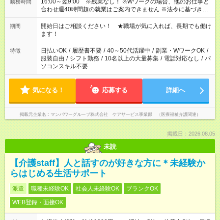
16:00～翌9:00 ※残業なし！ ※Wワークの場合、他のお仕事と
勤務時間
合わせ週40時間超の就業はご案内できません ※法令に基づき、
週20時間以上勤務は社会保険への加入対象となります ※労働者
派遣法（日雇い派遣の原則禁止）により、短時間・短期間の就
開始日はご相談ください！ ★職場が気に入れば、長期でも働け
期間
業はご案内が難しい場合があります
ます！
日払いOK
/
履歴書不要
/
40～50代活躍中
/
副業・WワークOK
/
特徴
服装自由
/
シフト勤務
/
10名以上の大量募集
/
電話対応なし
/
パ
ソコンスキル不要
気になる！
応募する
詳細へ
掲載元企業名
マンパワーグループ株式会社 ケアサービス事業部 （医療福祉介護関連）
掲載日：2026.08.05
未読
【介護staff】人と話すのが好きな方に＊未経験か
らはじめる生活サポート
派遣
職種未経験OK
社会人未経験OK
ブランクOK
WEB登録・面接OK