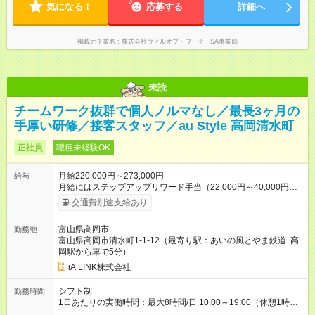
気になる！
応募する
詳細へ
掲載元企業名
株式会社ウィルオブ・ワーク SA事業部
未読
チームワーク抜群で個人ノルマなし／最長3ヶ月の
手厚い研修／接客スタッフ／au Style 高岡清水町
正社員
職種未経験OK
月給220,000円～273,000円
給与
月給にはステップアップリワード手当（22,000円～40,000円）
が含まれています。 ※入社翌年度より保有資格と実績により判
交通費別途支給あり
定あり（0～60,000円） ＜諸手当＞ ○職務手当 ○ステップアップ
リワード手当（0～60,000円） ○家族手当（扶養家族となる子1
富山県高岡市
勤務地
名につき10,000円） ○通勤手当（上限24,000円） ○時間外勤務
富山県高岡市清水町1-1-12（最寄り駅：あいの風とやま鉄道 高
手当（1分単位、平均残業13h/月） ○社内インセンティブ ＜昇
岡駅から車で5分）
給・賞与＞ 昇給：年1回（7月） 賞与：年2回（7・12月）
※2025年実績：3ヶ月 【試用期間】試用期間あり 試用期間の長
iA LINK株式会社
さ：3ヶ月 雇用形態、給与は本採用時と同じです。
シフト制
勤務時間
1日あたりの実働時間：最大8時間/日 10:00～19:00（休憩1時
間）