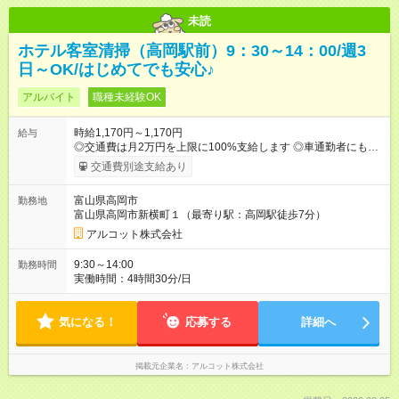
未読
ホテル客室清掃（高岡駅前）9：30～14：00/週3
日～OK/はじめてでも安心♪
アルバイト
職種未経験OK
時給1,170円～1,170円
給与
◎交通費は月2万円を上限に100%支給します ◎車通勤者にもガ
ソリン代相当を支給（片道2km以上） ◎研修期間中の時給変更
交通費別途支給あり
はありません（未経験者も表示時給でスタート） 【試用期間】
試用期間なし
富山県高岡市
勤務地
富山県高岡市新横町１（最寄り駅：高岡駅徒歩7分）
アルコット株式会社
9:30～14:00
勤務時間
実働時間：4時間30分/日
気になる！
応募する
詳細へ
掲載元企業名
アルコット株式会社