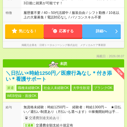
ね。 ※Wワーク希望の方へ 今ご覧のお仕事で希望する勤務時間
3日後に就業が可能です！
と、もう1つのお仕事の勤務時間。 合計で週40時間を超える場
合は応募できません。
履歴書不要
/
40～50代活躍中
/
服装自由
/
シフト勤務
/
10名以
特徴
上の大量募集
/
電話対応なし
/
パソコンスキル不要
気になる！
応募する
詳細へ
掲載元企業名
日研トータルソーシング株式会社 メディカルケア事業部
掲載日：2026.08.07
未読
NEW
＼日払い×時給1250円／医療行為なし＊付き添
い＊看護サポート
派遣
職種未経験OK
社会人未経験OK
大学生歓迎
ブランクOK
WEB登録・面接OK
無資格未経験：時給1250円～ 経験者：時給1300円～ ★日払
給与
い／週払い制度あり（月払いも選べます）※稼働開始時は手続き
完了次第のお支払いとなります。
交通費別途支給あり
交通費全額支給※規定有
交通費