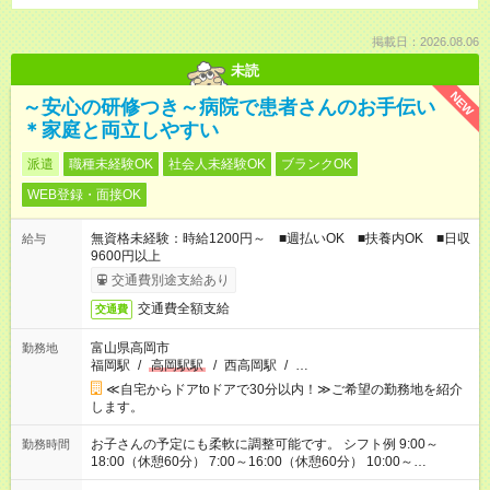
掲載日：2026.08.06
未読
NEW
～安心の研修つき～病院で患者さんのお手伝い
＊家庭と両立しやすい
派遣
職種未経験OK
社会人未経験OK
ブランクOK
WEB登録・面接OK
無資格未経験：時給1200円～ ■週払いOK ■扶養内OK ■日収
給与
9600円以上
交通費別途支給あり
交通費全額支給
交通費
富山県高岡市
勤務地
福岡駅
/
高岡駅駅
/
西高岡駅
/
…
≪自宅からドアtoドアで30分以内！≫ご希望の勤務地を紹介
します。
お子さんの予定にも柔軟に調整可能です。 シフト例 9:00～
勤務時間
18:00（休憩60分） 7:00～16:00（休憩60分） 10:00～
19:00（休憩60分） ※Wワーク希望の方へ 今ご覧のお仕事で希