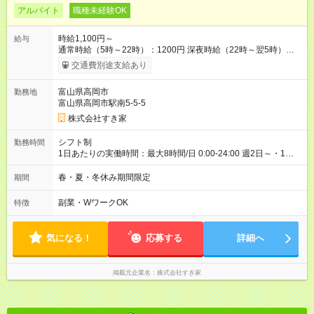
アルバイト
職種未経験OK
時給1,100円～
給与
通常時給（5時～22時）：1200円 深夜時給（22時～翌5時）：
1500円 高校生時給：1100円 【特別手当】早朝手当（5：00-9：
交通費別途支給あり
00）時給+150円 【試用期間】試用期間あり 試用期間の長さ：1
ヶ月 雇用形態、給与は本採用時と同じです。 試用期間の実態は
富山県高岡市
勤務地
30日（※条件変更なし）ですが、切り上げで一ヶ月とさせてい
富山県高岡市駅南5-5-5
ただきます。 研修制度あり：15時間(研修中も同時給）
株式会社すき家
シフト制
勤務時間
1日あたりの実働時間：最大8時間/日 0:00-24:00 週2日～・1日
2h～OK ＜シフト例＞ 〇朝帯 5:00-9:00 〇昼帯 9:00-14:00 〇午
後帯 14:00-18:00 〇夜帯 18:00-22:00 〇深夜帯 22:00-翌5:00 基
春・夏・冬休み期間限定
期間
本は固定シフトですが家庭の都合などイレギュラーには対応し
ます♪
副業・WワークOK
特徴
気になる！
応募する
詳細へ
掲載元企業名
株式会社すき家