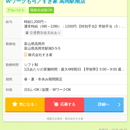
Wワークも可／すき家 高岡駅南店
アルバイト
職種未経験OK
時給1,200円～
給与
通常時給（5時～22時）：1200円 【特別手当】早朝手当（5：
00-9：00）時給+150円 【試用期間】試用期間あり 試用期間の
交通費別途支給あり
長さ：1ヶ月 雇用形態、給与は本採用時と同じです。 試用期間
の実態は30日（※条件変更なし）ですが、切り上げで一ヶ月と
富山県高岡市
勤務地
させていただきます。 研修制度あり：15時間(研修中も同時給）
富山県高岡市駅南5-5-5
株式会社すき家
シフト制
勤務時間
1日あたりの実働時間：最大4時間/日 【早朝帯】5:00～9:00 週2
日～・1日2h～OK◎ 勤務時間や曜日はご相談ください。
春・夏・冬休み期間限定
期間
日払いOK / 副業・WワークOK
特徴
気になる！
応募する
詳細へ
掲載元企業名
株式会社すき家