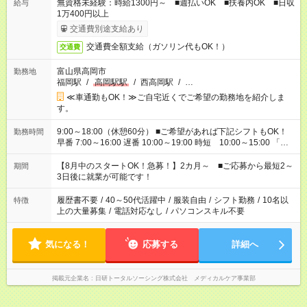
無資格未経験：時給1300円～ ■週払いOK ■扶養内OK ■日収
給与
1万400円以上
交通費別途支給あり
交通費全額支給（ガソリン代もOK！）
交通費
富山県高岡市
勤務地
福岡駅
/
高岡駅駅
/
西高岡駅
/
…
≪車通勤もOK！≫ご自宅近くでご希望の勤務地を紹介しま
す。
9:00～18:00（休憩60分） ■ご希望があれば下記シフトもOK！
勤務時間
早番 7:00～16:00 遅番 10:00～19:00 時短 10:00～15:00 「家
族と休みを合わせたい」 「余裕を持って夕飯の準備がしたい」
「できれば残業はしたくない」 など、ご希望を教えてください
【8月中のスタートOK！急募！】2カ月～ ■ご応募から最短2～
期間
ね。 ※Wワーク希望の方へ 今ご覧のお仕事で希望する勤務時間
3日後に就業が可能です！
と、もう1つのお仕事の勤務時間。 合計で週40時間を超える場
合は応募できません。
履歴書不要
/
40～50代活躍中
/
服装自由
/
シフト勤務
/
10名以
特徴
上の大量募集
/
電話対応なし
/
パソコンスキル不要
気になる！
応募する
詳細へ
掲載元企業名
日研トータルソーシング株式会社 メディカルケア事業部