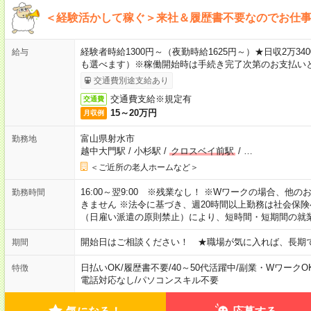
＜経験活かして稼ぐ＞来社＆履歴書不要なのでお仕
経験者時給1300円～（夜勤時給1625円～）★日収2万
給与
も選べます）※稼働開始時は手続き完了次第のお支払い
交通費別途支給あり
交通費支給※規定有
交通費
15～20万円
月収例
富山県射水市
勤務地
越中大門駅
/
小杉駅
/
クロスベイ前駅
/
…
＜ご近所の老人ホームなど＞
16:00～翌9:00 ※残業なし！ ※Wワークの場合、他
勤務時間
きません ※法令に基づき、週20時間以上勤務は社会保
（日雇い派遣の原則禁止）により、短時間・短期間の就
開始日はご相談ください！ ★職場が気に入れば、長期
期間
日払いOK
/
履歴書不要
/
40～50代活躍中
/
副業・WワークO
特徴
電話対応なし
/
パソコンスキル不要