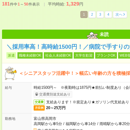
1,329
181
平均時給:
円
件中
1
～
50
件表示
1
2
3
4
次へ
未読
＼採用率高！高時給1500円！／病院で手すり
派遣
職種未経験OK
社会人未経験OK
大学生歓迎
ブランクOK
WEB
＜シニアスタッフ活躍中！＞幅広い年齢の方を積極
時給1500円～ ※夜勤時は1875円★前払い制度あり（
給与
交通費別途支給あり
支給あります！※規定あり★ガソリン代支給あり
交通費
20～25万円
月収例
富山県高岡市
勤務地
高岡駅から車5分
/
福岡駅から車14分
/
雨晴駅から車20分