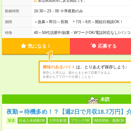
富山県高岡市にある病院です。
16:30～23：00 ※準夜勤のみ
勤務時間
＜急募＞即日～長期 ＊7月～8月～開始日相談OK！
期間
40～50代活躍中
/
副業・WワークOK
/
電話対応なし
/
パソコ
特徴
気になる！
応募する
興味のあるバイト
は、とりあえず保存しよう♪
保存した求人は、後からまとめて応募できるよ。
企業からアプローチが届くことも！
未読
夜勤＝待機多め！？【週2日で月収18.7万円】
派遣
社会人未経験OK
大学生歓迎
ブランクOK
WEB登録・面接OK