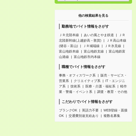
他の検索結果を見る
勤務地でバイト情報をさがす
ＪＲ北陸本線
あいの風とやま鉄道
ＪＲ
北陸新幹線(上越妙高－敦賀)
ＪＲ高山本線
(猪谷－富山)
ＪＲ城端線
ＪＲ氷見線
富山地鉄本線
富山地鉄支線
富山地鉄富
山港線
富山地鉄市内本線
職種でバイト情報をさがす
事務・オフィスワーク系
販売・サービス・
営業系
クリエイティブ系
IT・エンジニ
ア系
技術系
医療・介護・福祉系
軽作
業・警備・イベント系
調査・教育・その他
こだわりでバイト情報をさがす
ブランクOK
英語力不要
WEB登録・面接
OK
交通費別途支給あり
複数名募集