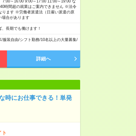
:00 9:00～17:00 11:00～19:00 な
40時間超の就業はご案内できません ※法令
なります ※労働者派遣法（日雇い派遣の原
い場合があります
ば、長期でも働けます！
K
/
服装自由
/
シフト勤務
/
10名以上の大量募集
/
詳細へ
きな時にお仕事できる！単発
イト