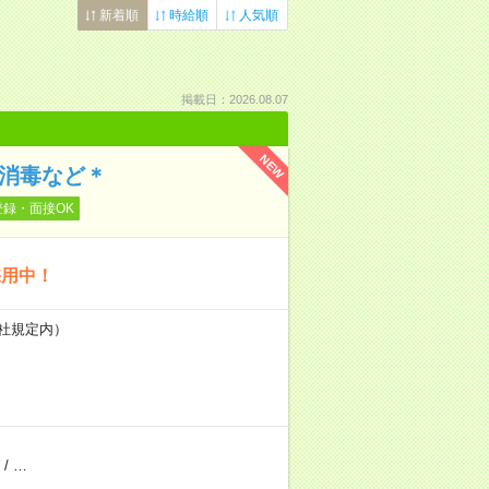
新着順
時給順
人気順
掲載日：2026.08.07
NEW
の消毒など＊
登録・面接OK
採用中！
会社規定内）
/
…