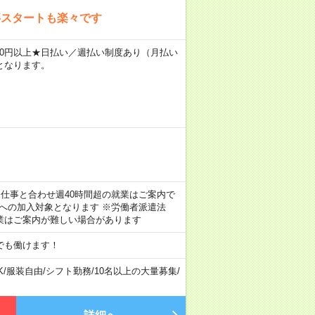
事スタートも楽々です
3400円以上★日払い／週払い制度あり（月払い
となります。
のお仕事と合わせ週40時間超の就業はご案内で
険への加入対象となります ※労働者派遣法
業はご案内が難しい場合があります
でも働けます！
K
/
服装自由
/
シフト勤務
/
10名以上の大量募集
/