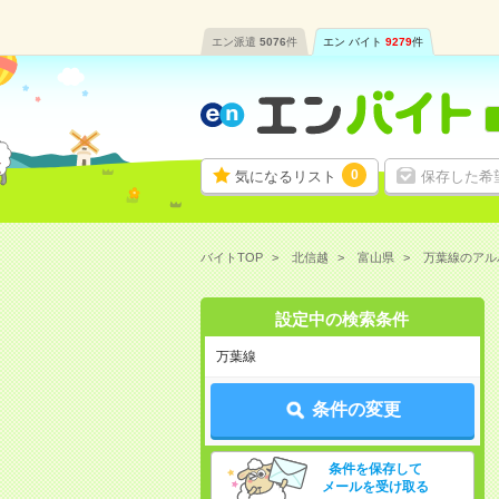
エン派遣
5076
件
エン バイト
9279
件
0
気になるリスト
保存した希
バイトTOP
北信越
富山県
万葉線のアル
設定中の検索条件
万葉線
条件の変更
条件を保存して
メールを受け取る