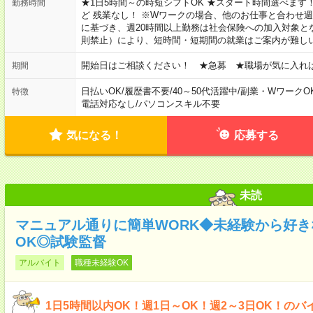
★1日5時間～の時短シフトOK ★スタート時間選べます！ 7:00～16
勤務時間
ど 残業なし！ ※Wワークの場合、他のお仕事と合わせ週
に基づき、週20時間以上勤務は社会保険への加入対象と
則禁止）により、短時間・短期間の就業はご案内が難し
開始日はご相談ください！ ★急募 ★職場が気に入れ
期間
日払いOK
/
履歴書不要
/
40～50代活躍中
/
副業・WワークO
特徴
電話対応なし
/
パソコンスキル不要
気になる！
応募する
未読
マニュアル通りに簡単WORK◆未経験から好
OK◎試験監督
アルバイト
職種未経験OK
1日5時間以内OK！週1日～OK！週2～3日OK！のバ