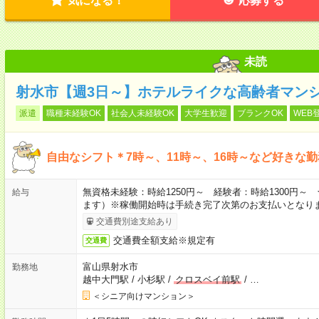
気になる！
応募する
未読
射水市【週3日～】ホテルライクな高齢者マン
派遣
職種未経験OK
社会人未経験OK
大学生歓迎
ブランクOK
WEB
自由なシフト＊7時～、11時～、16時～など好きな
無資格未経験：時給1250円～ 経験者：時給1300円
給与
ます）※稼働開始時は手続き完了次第のお支払いとなり
交通費別途支給あり
交通費全額支給※規定有
交通費
富山県射水市
勤務地
越中大門駅
/
小杉駅
/
クロスベイ前駅
/
…
＜シニア向けマンション＞