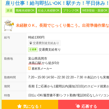
座り仕事！給与即払いOK！駅チカ！平日休み
派遣
職種未経験OK
社会人未経験OK
ブランクOK
WEB登録・面接OK
未経験ＯＫ。長期でじっくり働こう。出荷準備作業
時給1300円
給与
交通費別途支給あり
交通費支給有り
交通費
富山県高岡市
勤務地
米島口駅
から徒歩5分
素材系メーカー
7:20～15:00 14:50～22:30 22:20～7:30 ※表記
勤務時間
長期【ご応募から1週間以内(最短2日目)のスピード就業
期間
日払いOK
/
履歴書不要
/
シフト勤務
/
電話対応なし
/
パソコ
特徴
気になる！
応募する