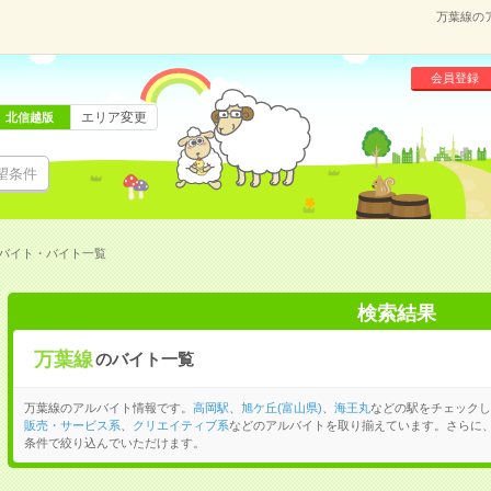
万葉線の
会員登録
エリア変更
北信越版
望条件
バイト・バイト一覧
検索結果
万葉線
のバイト一覧
万葉線のアルバイト情報です。
高岡駅
、
旭ケ丘(富山県)
、
海王丸
などの駅をチェックし
販売・サービス系
、
クリエイティブ系
などのアルバイトを取り揃えています。さらに
条件で絞り込んでいただけます。