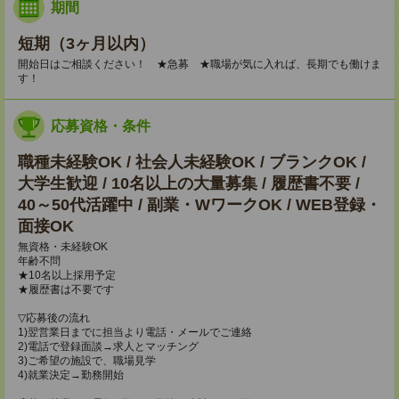
期間
短期（3ヶ月以内）
開始日はご相談ください！ ★急募 ★職場が気に入れば、長期でも働けま
す！
応募資格・条件
職種未経験OK / 社会人未経験OK / ブランクOK /
大学生歓迎 / 10名以上の大量募集 / 履歴書不要 /
40～50代活躍中 / 副業・WワークOK / WEB登録・
面接OK
無資格・未経験OK
年齢不問
★10名以上採用予定
★履歴書は不要です
▽応募後の流れ
1)翌営業日までに担当より電話・メールでご連絡
2)電話で登録面談→求人とマッチング
3)ご希望の施設で、職場見学
4)就業決定→勤務開始