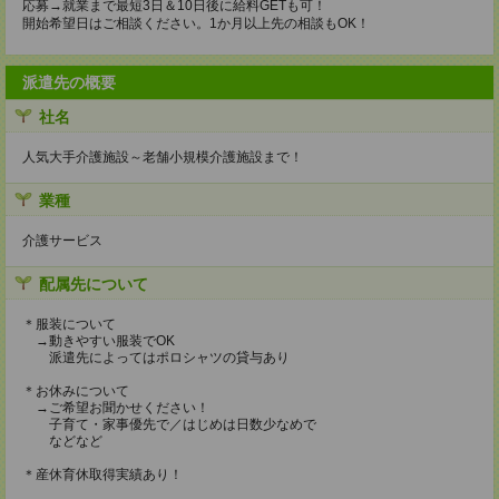
応募→就業まで最短3日＆10日後に給料GETも可！
開始希望日はご相談ください。1か月以上先の相談もOK！
派遣先の概要
社名
人気大手介護施設～老舗小規模介護施設まで！
業種
介護サービス
配属先について
＊服装について
→動きやすい服装でOK
派遣先によってはポロシャツの貸与あり
＊お休みについて
→ご希望お聞かせください！
子育て・家事優先で／はじめは日数少なめで
などなど
＊産休育休取得実績あり！