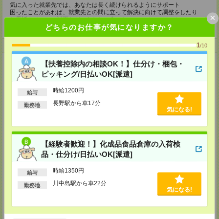
気に入った就業先では、あなたは長く続けられるようにサポート
困ったことがあれば、就業先との間に立って解決に向けて調整をしたり
×
お電話やメール・対面など あなたに合ったツールでコミュニケーションを
どちらのお仕事が気になりますか？
とってまいります！
1
登録について
/10
【扶養控除内の相談OK！】仕分け・梱包・
【電話登録】
来社不要！30分程度のお電話で登録が完了いたします。
ピッキング/日払いOK[派遣]
★登録に際しての予約・来社は不要です★
時給1200円
給与
(1)WEB応募の場合
長野駅から車17分
勤務地
こちらからご連絡いたしますのでお待ちください。
気になる!
ご応募頂いた後、案内メールをお送りしますので
内容をご確認ください。
(2)電話応募の場合
【経験者歓迎！】化成品食品倉庫の入荷検
お時間のあるときにお電話にてご応募いただければ
その場で登録も可能です。
品・仕分け/日払いOK[派遣]
持ち物
時給1350円
給与
【電話登録】
川中島駅から車22分
勤務地
弊社HPよりマイページ作成をお願いします
気になる!
電話での登録の際に、マイページ作成をいただいた旨をお伝えください。
所要時間