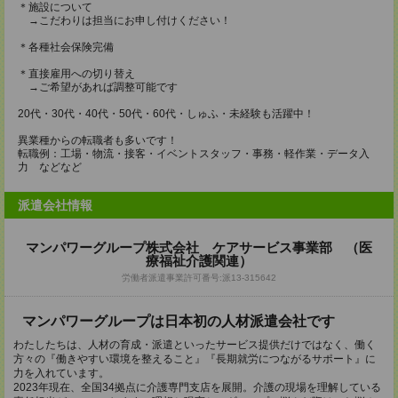
＊施設について
→こだわりは担当にお申し付けください！
＊各種社会保険完備
＊直接雇用への切り替え
→ご希望があれば調整可能です
20代・30代・40代・50代・60代・しゅふ・未経験も活躍中！
異業種からの転職者も多いです！
転職例：工場・物流・接客・イベントスタッフ・事務・軽作業・データ入
力 などなど
派遣会社情報
マンパワーグループ株式会社 ケアサービス事業部 （医
療福祉介護関連）
労働者派遣事業許可番号:派13-315642
マンパワーグループは⽇本初の⼈材派遣会社です
わたしたちは、人材の育成・派遣といったサービス提供だけではなく、働く
方々の『働きやすい環境を整えること』『長期就労につながるサポート』に
力を入れています。
2023年現在、全国34拠点に介護専門支店を展開。介護の現場を理解している