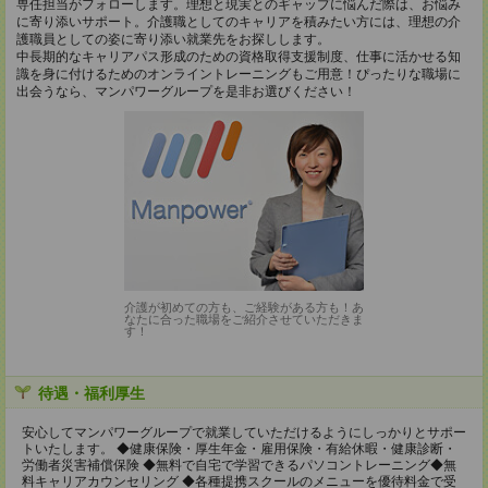
専任担当がフォローします。理想と現実とのギャップに悩んだ際は、お悩み
に寄り添いサポート。介護職としてのキャリアを積みたい方には、理想の介
護職員としての姿に寄り添い就業先をお探しします。
中長期的なキャリアパス形成のための資格取得支援制度、仕事に活かせる知
識を身に付けるためのオンライントレーニングもご用意！ぴったりな職場に
出会うなら、マンパワーグループを是非お選びください！
介護が初めての方も、ご経験がある方も！あ
なたに合った職場をご紹介させていただきま
す！
待遇・福利厚生
安⼼してマンパワーグループで就業していただけるようにしっかりとサポー
トいたします。 ◆健康保険・厚⽣年⾦・雇⽤保険・有給休暇・健康診断・
労働者災害補償保険 ◆無料で⾃宅で学習できるパソコントレーニング◆無
料キャリアカウンセリング ◆各種提携スクールのメニューを優待料⾦で受