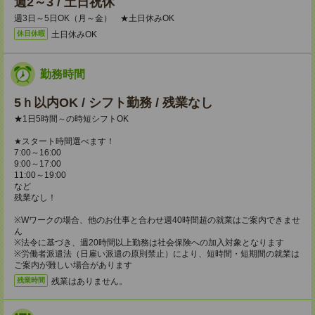
週2～3 / 土日祝休
週3日～5日OK（月～金） ★土日休みOK
土日休みOK
休日休暇
勤務時間
5ｈ以内OK / シフト勤務 / 残業なし
★1日5時間～の時短シフトOK
★スタート時間選べます！
7:00～16:00
9:00～17:00
11:00～19:00
など
残業なし！
※Wワークの場合、他のお仕事と合わせ週40時間超の就業はご案内できませ
ん
※法令に基づき、週20時間以上勤務は社会保険への加入対象となります
※労働者派遣法（日雇い派遣の原則禁止）により、短時間・短期間の就業は
ご案内が難しい場合があります
残業はありません。
残業時間