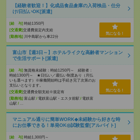
【経験者歓迎！】化成品食品倉庫の入荷検品・仕分
け/日払いOK[派遣]
[給 与]
時給1350円
[交通費]
交通費規定内支給
気になる！
[勤務地]
川中島駅から車22分
富山市【週3日～】ホテルライクな高齢者マンション
で生活サポート[派遣]
[給 与]
無資格未経験：時給1250円～ 経験者：
時給1300円～ ★日払い／週払い制度あり（月払
いも選べます）※稼働開始時は手続き完了次第のお
支払いとなります。
気になる！
[交通費]
交通費全額支給※規定有
[勤務地]
富山駅
/
電鉄富山駅・エスタ前駅
/
電鉄富
山駅
/
…
マニュアル通りに簡単WORK◆未経験から好きな時
にお仕事できる！単発OK◎試験監督[アルバイト]
[給 与]
時給1,300円～