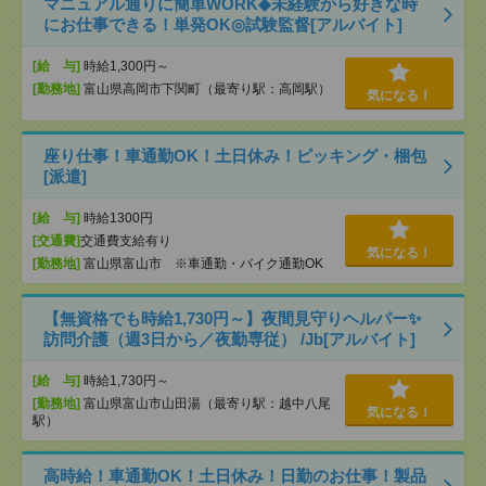
マニュアル通りに簡単WORK◆未経験から好きな時
にお仕事できる！単発OK◎試験監督[アルバイト]
[給 与]
時給1,300円～
[勤務地]
富山県高岡市下関町（最寄り駅：高岡駅）
気になる！
座り仕事！車通勤OK！土日休み！ピッキング・梱包
[派遣]
[給 与]
時給1300円
[交通費]
交通費支給有り
気になる！
[勤務地]
富山県富山市 ※車通勤・バイク通勤OK
【無資格でも時給1,730円～】夜間見守りヘルパー✨
訪問介護（週3日から／夜勤専従） /Jb[アルバイト]
[給 与]
時給1,730円～
[勤務地]
富山県富山市山田湯（最寄り駅：越中八尾
気になる！
駅）
高時給！車通勤OK！土日休み！日勤のお仕事！製品