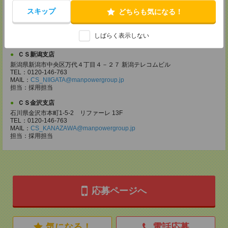
【電話登録】30分程度
スキップ
どちらも気になる！
・経験やご希望などをインタビュー
・お仕事のご紹介など
しばらく表示しない
登録場所
ＣＳ新潟支店
新潟県新潟市中央区万代４丁目４－２７ 新潟テレコムビル
TEL：0120-146-763
MAIL：
CS_NIIGATA@manpowergroup.jp
担当：採⽤担当
ＣＳ金沢支店
石川県金沢市本町1-5-2 リファーレ 13F
TEL：0120-146-763
MAIL：
CS_KANAZAWA@manpowergroup.jp
担当：採用担当
応募ページへ
気になる！
電話応募