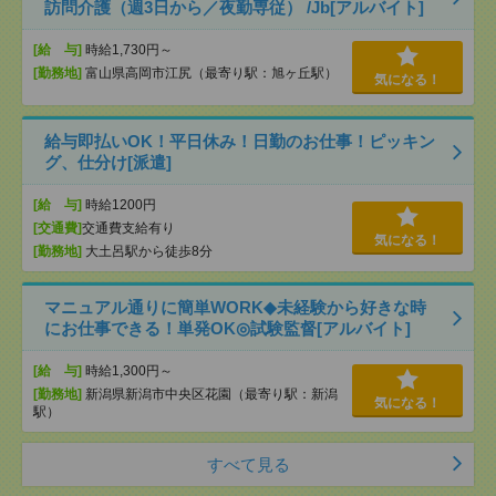
訪問介護（週3日から／夜勤専従） /Jb[アルバイト]
[給 与]
時給1,730円～
[勤務地]
富山県高岡市江尻（最寄り駅：旭ヶ丘駅）
気になる！
給与即払いOK！平日休み！日勤のお仕事！ピッキン
グ、仕分け[派遣]
[給 与]
時給1200円
[交通費]
交通費支給有り
気になる！
[勤務地]
大土呂駅から徒歩8分
マニュアル通りに簡単WORK◆未経験から好きな時
にお仕事できる！単発OK◎試験監督[アルバイト]
[給 与]
時給1,300円～
[勤務地]
新潟県新潟市中央区花園（最寄り駅：新潟
気になる！
駅）
すべて見る