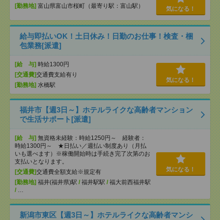
[勤務地]
富山県富山市桜町（最寄り駅：富山駅）
気になる！
給与即払いOK！土日休み！日勤のお仕事！検査・梱
包業務[派遣]
[給 与]
時給1300円
[交通費]
交通費支給有り
気になる！
[勤務地]
水橋駅
福井市【週3日～】ホテルライクな高齢者マンション
で生活サポート[派遣]
[給 与]
無資格未経験：時給1250円～ 経験者：
時給1300円～ ★日払い／週払い制度あり（月払
いも選べます）※稼働開始時は手続き完了次第のお
支払いとなります。
気になる！
[交通費]
交通費全額支給※規定有
[勤務地]
福井(福井県)駅
/
福井駅駅
/
福大前西福井駅
/
…
新潟市東区【週3日～】ホテルライクな高齢者マンシ