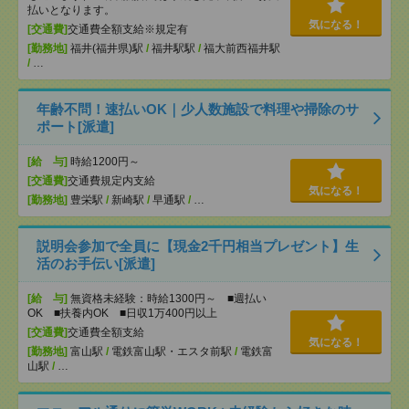
払いとなります。
気になる！
[交通費]
交通費全額支給※規定有
[勤務地]
福井(福井県)駅
/
福井駅駅
/
福大前西福井駅
/
…
年齢不問！速払いOK｜少人数施設で料理や掃除のサ
ポート[派遣]
[給 与]
時給1200円～
[交通費]
交通費規定内支給
気になる！
[勤務地]
豊栄駅
/
新崎駅
/
早通駅
/
…
説明会参加で全員に【現金2千円相当プレゼント】生
活のお手伝い[派遣]
[給 与]
無資格未経験：時給1300円～ ■週払い
OK ■扶養内OK ■日収1万400円以上
[交通費]
交通費全額支給
気になる！
[勤務地]
富山駅
/
電鉄富山駅・エスタ前駅
/
電鉄富
山駅
/
…