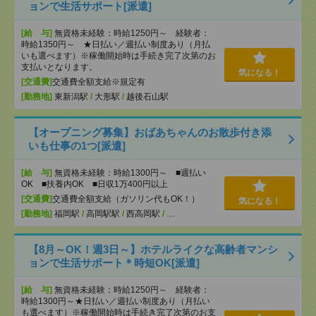
ョンで生活サポート[派遣]
[給 与]
無資格未経験：時給1250円～ 経験者：
時給1350円～ ★日払い／週払い制度あり（月払
いも選べます）※稼働開始時は手続き完了次第のお
支払いとなります。
気になる！
[交通費]
交通費全額支給※規定有
[勤務地]
東新潟駅
/
大形駅
/
越後石山駅
【オープニング募集】おばあちゃんのお散歩付き添
いも仕事の1つ[派遣]
[給 与]
無資格未経験：時給1300円～ ■週払い
OK ■扶養内OK ■日収1万400円以上
[交通費]
交通費全額支給（ガソリン代もOK！）
気になる！
[勤務地]
福岡駅
/
高岡駅駅
/
西高岡駅
/
…
【8月～OK！週3日～】ホテルライクな高齢者マンシ
ョンで生活サポート＊時短OK[派遣]
[給 与]
無資格未経験：時給1250円～ 経験者：
時給1300円～★日払い／週払い制度あり（月払い
も選べます）※稼働開始時は手続き完了次第のお支