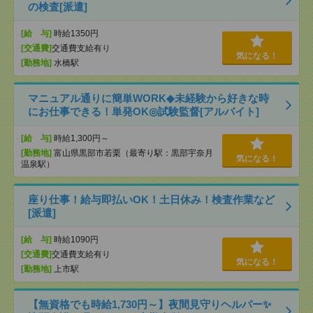
の検査[派遣]
[給 与]
時給1350円
[交通費]
交通費支給有り
気になる！
[勤務地]
水橋駅
マニュアル通りに簡単WORK◆未経験から好きな時
にお仕事できる！単発OK◎試験監督[アルバイト]
[給 与]
時給1,300円～
[勤務地]
富山県黒部市若栗（最寄り駅：黒部宇奈月
気になる！
温泉駅）
座り仕事！給与即払いOK！土日休み！検査作業など
[派遣]
[給 与]
時給1090円
[交通費]
交通費支給有り
気になる！
[勤務地]
上市駅
【無資格でも時給1,730円～】夜間見守りヘルパー✨