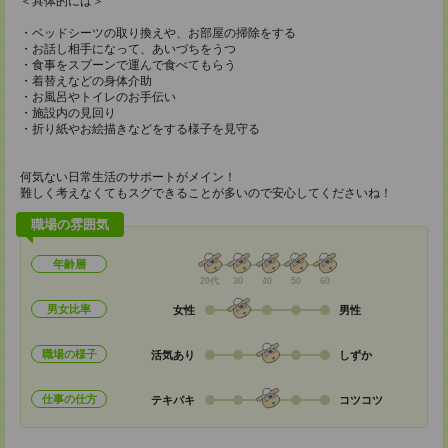
＜具体的には＞
・ベッドシーツの取り換えや、お部屋の掃除をする
・お話し相手になって、あいづちをうつ
・食事をスプーンで運んで食べてもらう
・着替えなどの身体介助
・お風呂やトイレのお手伝い
・施設内の見回り
・折り紙やお絵描きなどをする様子を見守る
何気ない日常生活のサポートがメイン！
難しく考えなくてもスグできることが多いので安心してくださいね！
職場の雰囲気
年齢層
20代
30
40
50
60
男女比率
女性
男性
職場の様子
活気あり
しずか
仕事の仕方
テキパキ
コツコツ