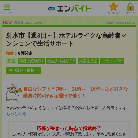
0
メニュー
気になる！
ログイン
NEW
掲載日 :2026
/
08
/
05
No.MPT1001313-13
射水市【週3日～】ホテルライクな高齢者マ
ンションで生活サポート
職種：
介護関連
派遣
職種未経験OK
社会人未経験OK
大学生歓迎
ブランクOK
WEB登録・面接OK
自由なシフト＊7時～、11時～、16時～など好きな
勤務時間×好きな曜日で働く！
▼高級ホテルのようなキレイな職場で介護のお仕事！入居者さんは
...
もっとみる
応募が集まった時点で掲載終了
この求人は応募が集まり次第、掲載終了致します。予めご理解くださ