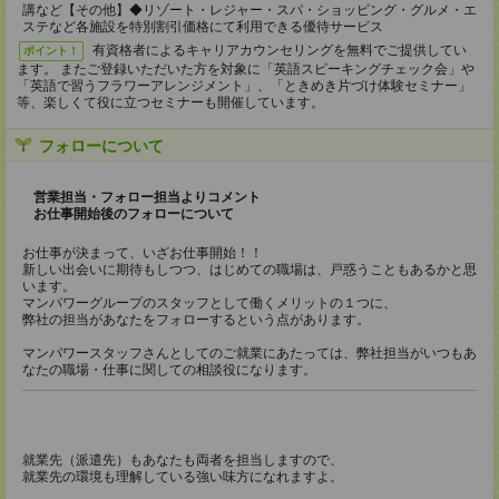
講など【その他】◆リゾート・レジャー・スパ・ショッピング・グルメ・エ
ステなど各施設を特別割引価格にて利⽤できる優待サービス
有資格者によるキャリアカウンセリングを無料でご提供してい
ポイント！
ます。 またご登録いただいた⽅を対象に「英語スピーキングチェック会」や
「英語で習うフラワーアレンジメント」、「ときめき⽚づけ体験セミナー」
等、楽しくて役に⽴つセミナーも開催しています。
フォローについて
営業担当・フォロー担当よりコメント
お仕事開始後のフォローについて
お仕事が決まって、いざお仕事開始！！
新しい出会いに期待もしつつ、はじめての職場は、戸惑うこともあるかと思
います。
マンパワーグループのスタッフとして働くメリットの１つに、
弊社の担当があなたをフォローするという点があります。
マンパワースタッフさんとしてのご就業にあたっては、弊社担当がいつもあ
なたの職場・仕事に関しての相談役になります。
就業先（派遣先）もあなたも両者を担当しますので、
就業先の環境も理解している強い味方になれますよ。