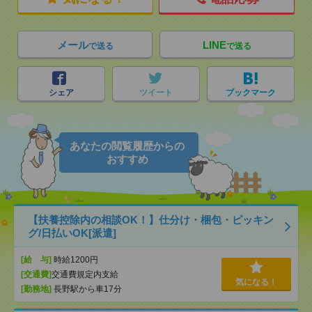
メール
LINE
で送る
で送る
シェア
ツイート
ブックマーク
あなたの閲覧履歴からの
おすすめ
【扶養控除内の相談OK！】仕分け・梱包・ピッキン
グ/日払いOK[派遣]
[給 与]
時給1200円
[交通費]
交通費規定内支給
気になる！
[勤務地]
長野駅から車17分