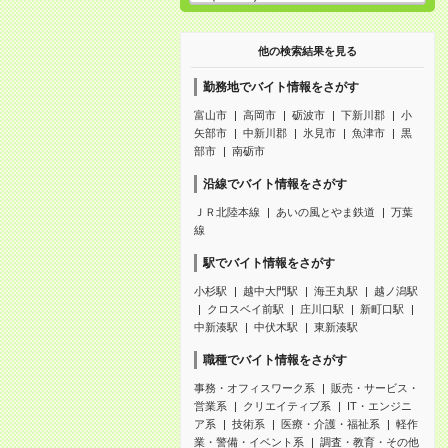
他の検索結果を見る
勤務地でバイト情報をさがす
富山市
高岡市
砺波市
下新川郡
小
矢部市
中新川郡
氷見市
魚津市
黒
部市
南砺市
沿線でバイト情報をさがす
ＪＲ北陸本線
あいの風とやま鉄道
万葉
線
駅でバイト情報をさがす
小杉駅
越中大門駅
海王丸駅
越ノ潟駅
クロスベイ前駅
庄川口駅
新町口駅
中新湊駅
中伏木駅
東新湊駅
職種でバイト情報をさがす
事務・オフィスワーク系
販売・サービス・
営業系
クリエイティブ系
IT・エンジニ
ア系
技術系
医療・介護・福祉系
軽作
業・警備・イベント系
調査・教育・その他