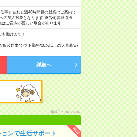
のお仕事と合わせ週40時間超の就業はご案内で
険への加入対象となります ※労働者派遣法
業はご案内が難しい場合があります
でも働けます！
K
/
服装自由
/
シフト勤務
/
10名以上の大量募集
/
詳細へ
掲載日：2026.08.07
NEW
ションで生活サポート