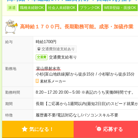
派遣
職種未経験OK
社会人未経験OK
ブランクOK
WEB登録・面接OK
高時給１７００円。長期勤務可能。成形・加硫作業
時給1700円
給与
交通費別途支給あり
交通費支給有り
交通費
富山県射水市
勤務地
小杉(富山地鉄線)駅から徒歩15分
/
小杉駅から徒歩15分
素材系メーカー
8:20～17:20 20:00～5:00 ※表記のうち実働8時間です。
勤務時間
長期【ご応募から1週間以内(最短2日目)のスピード就業
期間
履歴書不要
/
電話対応なし
/
パソコンスキル不要
特徴
気になる！
応募する