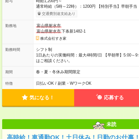
時給1,200円～
給与
通常時給（5時～22時）：1200円 【特別手当】早朝手当（
交通費別途支給あり
富山県射水市
勤務地
富山県射水市
下条新1482-1
株式会社すき家
シフト制
勤務時間
1日あたりの実働時間：最大4時間/日 【早朝帯】5:00～9:
はご相談ください。
春・夏・冬休み期間限定
期間
日払いOK / 副業・WワークOK
特徴
気になる！
応募する
未読
高時給！車通勤OK！土日休み！日勤のお仕事