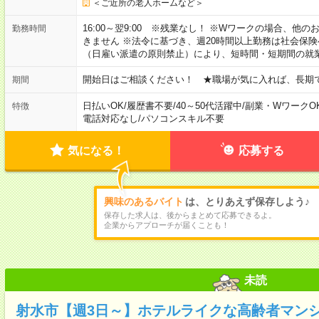
＜ご近所の老人ホームなど＞
16:00～翌9:00 ※残業なし！ ※Wワークの場合、他
勤務時間
きません ※法令に基づき、週20時間以上勤務は社会保
（日雇い派遣の原則禁止）により、短時間・短期間の就
開始日はご相談ください！ ★職場が気に入れば、長期
期間
日払いOK
/
履歴書不要
/
40～50代活躍中
/
副業・WワークO
特徴
電話対応なし
/
パソコンスキル不要
気になる！
応募する
興味のあるバイト
は、とりあえず保存しよう♪
保存した求人は、後からまとめて応募できるよ。
企業からアプローチが届くことも！
未読
射水市【週3日～】ホテルライクな高齢者マン