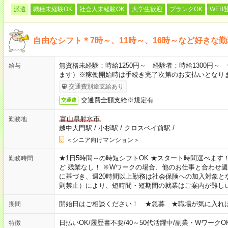
派遣
職種未経験OK
社会人未経験OK
大学生歓迎
ブランクOK
WEB
自由なシフト＊7時～、11時～、16時～など好きな
無資格未経験：時給1250円～ 経験者：時給1300円
給与
ます）※稼働開始時は手続き完了次第のお支払いとなり
交通費別途支給あり
交通費全額支給※規定有
交通費
富山県射水市
勤務地
越中大門駅
/
小杉駅
/
クロスベイ前駅
/
…
＜シニア向けマンション＞
★1日5時間～の時短シフトOK ★スタート時間選べます！ 7:00～16
勤務時間
ど 残業なし！ ※Wワークの場合、他のお仕事と合わせ週
に基づき、週20時間以上勤務は社会保険への加入対象と
則禁止）により、短時間・短期間の就業はご案内が難し
開始日はご相談ください！ ★急募 ★職場が気に入れ
期間
日払いOK
/
履歴書不要
/
40～50代活躍中
/
副業・WワークO
特徴