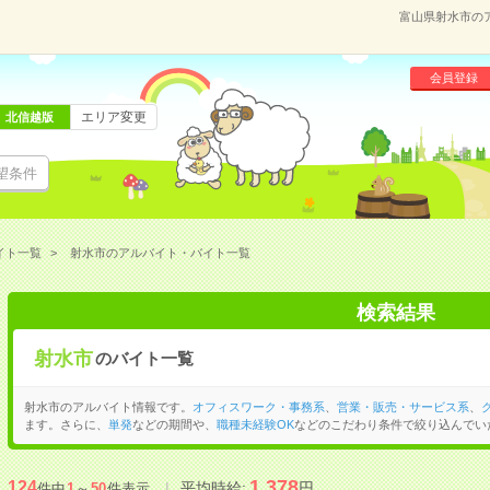
富山県射水市の
会員登録
エリア変更
北信越版
望条件
イト一覧
射水市のアルバイト・バイト一覧
検索結果
射水市
のバイト一覧
射水市のアルバイト情報です。
オフィスワーク・事務系
、
営業・販売・サービス系
、
ます。さらに、
単発
などの期間や、
職種未経験OK
などのこだわり条件で絞り込んでい
1,378
124
平均時給:
円
件中
1
～
50
件表示