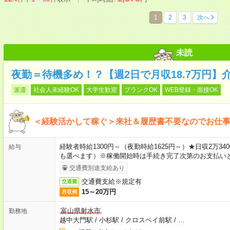
1
2
3
次へ
未読
夜勤＝待機多め！？【週2日で月収18.7万円】
派遣
社会人未経験OK
大学生歓迎
ブランクOK
WEB登録・面接OK
＜経験活かして稼ぐ＞来社＆履歴書不要なのでお仕
経験者時給1300円～（夜勤時給1625円～）★日収2万
給与
も選べます）※稼働開始時は手続き完了次第のお支払い
交通費別途支給あり
交通費支給※規定有
交通費
15～20万円
月収例
富山県射水市
勤務地
越中大門駅
/
小杉駅
/
クロスベイ前駅
/
…