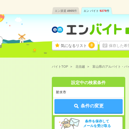
エン派遣
4905
件
エン バイト
9279
件
0
気になるリスト
保存した希
バイトTOP
北信越
富山県のアルバイト・バ
設定中の検索条件
射水市
条件の変更
条件を保存して
メールを受け取る