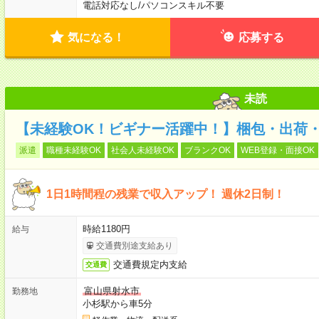
電話対応なし
/
パソコンスキル不要
気になる！
応募する
未読
【未経験OK！ビギナー活躍中！】梱包・出荷・
派遣
職種未経験OK
社会人未経験OK
ブランクOK
WEB登録・面接OK
1日1時間程の残業で収入アップ！ 週休2日制！
時給1180円
給与
交通費別途支給あり
交通費規定内支給
交通費
富山県射水市
勤務地
小杉駅から車5分