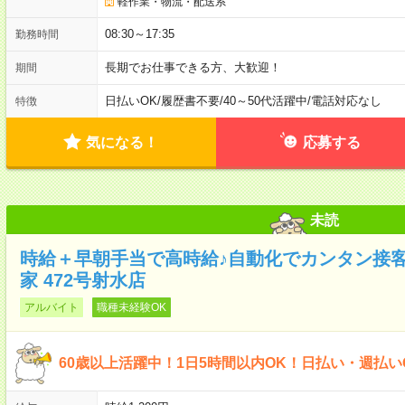
軽作業・物流・配送系
08:30～17:35
勤務時間
長期でお仕事できる方、大歓迎！
期間
日払いOK
/
履歴書不要
/
40～50代活躍中
/
電話対応なし
特徴
気になる！
応募する
未読
時給＋早朝手当で高時給♪自動化でカンタン接
家 472号射水店
アルバイト
職種未経験OK
60歳以上活躍中！1日5時間以内OK！日払い・週払い