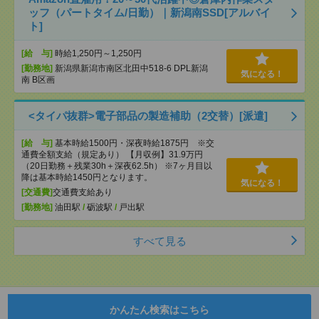
ッフ（パートタイム/日勤）｜新潟南SSD[アルバイ
ト]
[給 与]
時給1,250円～1,250円
[勤務地]
新潟県新潟市南区北田中518-6 DPL新潟
気になる！
南 B区画
<タイパ抜群>電子部品の製造補助（2交替）[派遣]
[給 与]
基本時給1500円・深夜時給1875円 ※交
通費全額支給（規定あり） 【月収例】31.9万円
（20日勤務＋残業30h＋深夜62.5h） ※7ヶ月目以
降は基本時給1450円となります。
気になる！
[交通費]
交通費支給あり
[勤務地]
油田駅
/
砺波駅
/
戸出駅
すべて見る
かんたん検索はこちら