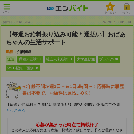
0
メニュー
気になる！
ログイン
掲載日 :2026
/
08
/
04
No.MPT1001313-13
【毎週お給料振り込み可能＊週払い】おばあ
ちゃんの生活サポート
職種：
介護関連
派遣
職種未経験OK
社会人未経験OK
大学生歓迎
ブランクOK
WEB登録・面接OK
≪年齢不問≫週3日～＆1日5時間～！応募時に履歴
書は不要で、お給料は週払いOK！
【毎週がお給料日？週払い制度あり!】週払い制度があるので今週
...
もっとみる
応募が集まった時点で掲載終了
この求人は応募が集まり次第、掲載終了致します。予めご理解くださ