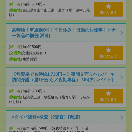
[給 与]
時給1,730円～
[勤務地]
富山県富山市山田湯（最寄り駅：越中八尾
気になる！
駅）
高時給！車通勤OK！平日休み！日勤のお仕事！トナ
ー製品の梱包[派遣]
[給 与]
時給1500円
[交通費]
交通費支給有り
気になる！
[勤務地]
東滑川駅
【無資格でも時給1,730円～】夜間見守りヘルパー✨
訪問介護（週1日から／夜勤専従） /Jb[アルバイト]
[給 与]
時給1,730円～
[勤務地]
新潟県上越市牧区柳島（最寄り駅：うらが
気になる！
わら駅）
<タイパ抜群>検査（2交替）[派遣]
[給 与]
基本時給1500円・深夜時給1875円 ※交