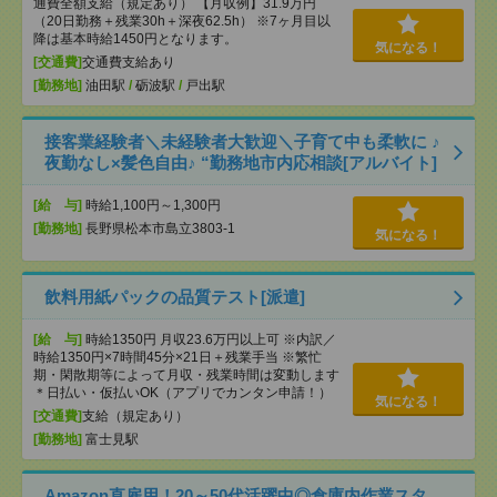
通費全額支給（規定あり） 【月収例】31.9万円
（20日勤務＋残業30h＋深夜62.5h） ※7ヶ月目以
降は基本時給1450円となります。
気になる！
[交通費]
交通費支給あり
[勤務地]
油田駅
/
砺波駅
/
戸出駅
接客業経験者＼未経験者大歓迎＼子育て中も柔軟に ♪
夜勤なし×髪色自由♪ “勤務地市内応相談[アルバイト]
[給 与]
時給1,100円～1,300円
[勤務地]
長野県松本市島立3803-1
気になる！
飲料用紙パックの品質テスト[派遣]
[給 与]
時給1350円 月収23.6万円以上可 ※内訳／
時給1350円×7時間45分×21日＋残業手当 ※繁忙
期・閑散期等によって月収・残業時間は変動します
＊日払い・仮払いOK（アプリでカンタン申請！）
気になる！
[交通費]
支給（規定あり）
[勤務地]
富士見駅
Amazon直雇用！20～50代活躍中◎倉庫内作業スタ