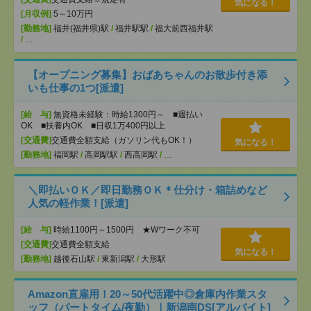
気になる！
[月収例]
5～10万円
[勤務地]
福井(福井県)駅
/
福井駅駅
/
福大前西福井駅
/
…
【オープニング募集】おばあちゃんのお散歩付き添
いも仕事の1つ[派遣]
[給 与]
無資格未経験：時給1300円～ ■週払い
OK ■扶養内OK ■日収1万400円以上
[交通費]
交通費全額支給（ガソリン代もOK！）
気になる！
[勤務地]
福岡駅
/
高岡駅駅
/
西高岡駅
/
…
＼即払いＯＫ／即日勤務ＯＫ＊仕分け・箱詰めなど
人気の軽作業！[派遣]
[給 与]
時給1100円～1500円 ★Wワーク不可
[交通費]
交通費全額支給
気になる！
[勤務地]
越後石山駅
/
東新潟駅
/
大形駅
Amazon直雇用！20～50代活躍中◎倉庫内作業スタ
ッフ（パートタイム/夜勤）｜新潟南DS[アルバイト]