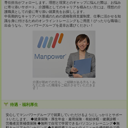
専任担当がフォローします。理想と現実とのギャップに悩んだ際は、お悩み
に寄り添いサポート。介護職としてのキャリアを積みたい方には、理想の介
護職員としての姿に寄り添い就業先をお探しします。
中長期的なキャリアパス形成のための資格取得支援制度、仕事に活かせる知
識を身に付けるためのオンライントレーニングもご用意！ぴったりな職場に
出会うなら、マンパワーグループを是非お選びください！
介護が初めての方も、ご経験がある方も！あ
なたに合った職場をご紹介させていただきま
す！
待遇・福利厚生
安⼼してマンパワーグループで就業していただけるようにしっかりとサポー
トいたします。 ◆健康保険・厚⽣年⾦・雇⽤保険・有給休暇・健康診断・
労働者災害補償保険 ◆無料で⾃宅で学習できるパソコントレーニング◆無
料キャリアカウンセリング ◆各種提携スクールのメニューを優待料⾦で受