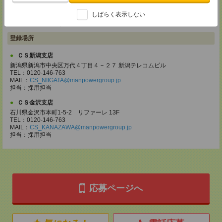
【電話登録】30分程度
しばらく表示しない
・経験やご希望などをインタビュー
・お仕事のご紹介など
登録場所
ＣＳ新潟支店
新潟県新潟市中央区万代４丁目４－２７ 新潟テレコムビル
TEL：0120-146-763
MAIL：
CS_NIIGATA@manpowergroup.jp
担当：採⽤担当
ＣＳ金沢支店
石川県金沢市本町1-5-2 リファーレ 13F
TEL：0120-146-763
MAIL：
CS_KANAZAWA@manpowergroup.jp
担当：採用担当
応募ページへ