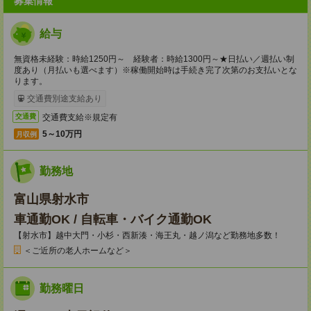
募集情報
給与
無資格未経験：時給1250円～ 経験者：時給1300円～★日払い／週払い制
度あり（月払いも選べます）※稼働開始時は手続き完了次第のお支払いとな
ります。
交通費別途支給あり
交通費支給※規定有
交通費
5～10万円
月収例
勤務地
富山県射水市
車通勤OK / 自転車・バイク通勤OK
【射水市】越中大門・小杉・西新湊・海王丸・越ノ潟など勤務地多数！
＜ご近所の老人ホームなど＞
勤務曜日