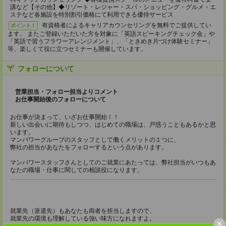
講など【その他】◆リゾート・レジャー・スパ・ショッピング・グルメ・エ
ステなど各施設を特別割引価格にて利⽤できる優待サービス
有資格者によるキャリアカウンセリングを無料でご提供してい
ポイント！
ます。 またご登録いただいた⽅を対象に「英語スピーキングチェック会」や
「英語で習うフラワーアレンジメント」、「ときめき⽚づけ体験セミナー」
等、楽しくて役に⽴つセミナーも開催しています。
フォローについて
営業担当・フォロー担当よりコメント
お仕事開始後のフォローについて
お仕事が決まって、いざお仕事開始！！
新しい出会いに期待もしつつ、はじめての職場は、戸惑うこともあるかと思
います。
マンパワーグループのスタッフとして働くメリットの１つに、
弊社の担当があなたをフォローするという点があります。
マンパワースタッフさんとしてのご就業にあたっては、弊社担当がいつもあ
なたの職場・仕事に関しての相談役になります。
就業先（派遣先）もあなたも両者を担当しますので、
就業先の環境も理解している強い味方になれますよ。
×