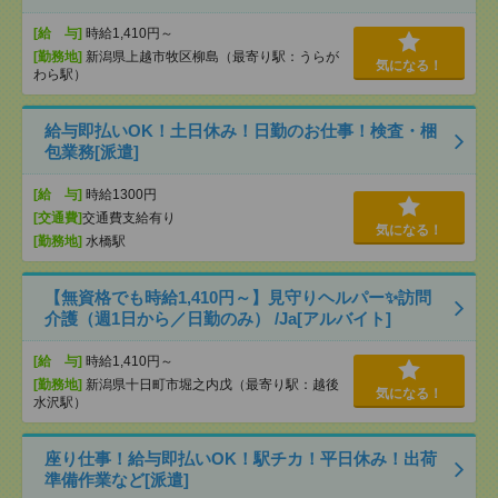
[給 与]
時給1,410円～
[勤務地]
新潟県上越市牧区柳島（最寄り駅：うらが
気になる！
わら駅）
給与即払いOK！土日休み！日勤のお仕事！検査・梱
包業務[派遣]
[給 与]
時給1300円
[交通費]
交通費支給有り
気になる！
[勤務地]
水橋駅
【無資格でも時給1,410円～】見守りヘルパー✨訪問
介護（週1日から／日勤のみ） /Ja[アルバイト]
[給 与]
時給1,410円～
[勤務地]
新潟県十日町市堀之内戊（最寄り駅：越後
気になる！
水沢駅）
座り仕事！給与即払いOK！駅チカ！平日休み！出荷
準備作業など[派遣]