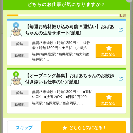
どちらのお仕事が気になりますか？
気に入った就業先では、あなたは長く続けられるようにサポート
困ったことがあれば、就業先との間に立って解決に向けて調整をしたり
お電話やメール・対面など あなたに合ったツールでコミュニケーションを
1
/10
とってまいります！
【毎週お給料振り込み可能＊週払い】おばあ
登録について
ちゃんの生活サポート[派遣]
【電話登録】
無資格未経験：時給1250円～ 経験
給与
来社不要！30分程度のお電話で登録が完了いたします。
者：時給1300円～★日払い／週払い
制度あり（月払いも選べます）※稼働
★登録に際しての予約・来社は不要です★
福井(福井県)駅 / 福井駅駅 / 福大前西
気になる!
勤務地
開始時は手続き完了次第のお支払いと
福井駅 / …
(1)WEB応募の場合
なります。
こちらからご連絡いたしますのでお待ちください。
ご応募頂いた後、案内メールをお送りしますので
【オープニング募集】おばあちゃんのお散歩
内容をご確認ください。
付き添いも仕事の1つ[派遣]
(2)電話応募の場合
お時間のあるときにお電話にてご応募いただければ
無資格未経験：時給1300円～ ■週払
給与
その場で登録も可能です。
いOK ■扶養内OK ■日収1万400円
以上
持ち物
福岡駅 / 高岡駅駅 / 西高岡駅 / …
気になる!
勤務地
【電話登録】
弊社HPよりマイページ作成をお願いします
電話での登録の際に、マイページ作成をいただいた旨をお伝えください。
スキップ
どちらも気になる！
所要時間