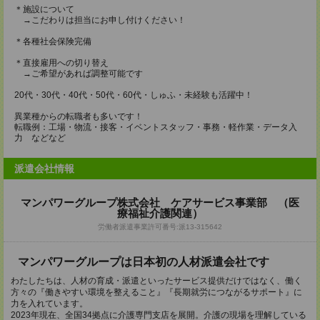
＊施設について
→こだわりは担当にお申し付けください！
＊各種社会保険完備
＊直接雇用への切り替え
→ご希望があれば調整可能です
20代・30代・40代・50代・60代・しゅふ・未経験も活躍中！
異業種からの転職者も多いです！
転職例：工場・物流・接客・イベントスタッフ・事務・軽作業・データ入
力 などなど
派遣会社情報
マンパワーグループ株式会社 ケアサービス事業部 （医
療福祉介護関連）
労働者派遣事業許可番号:派13-315642
マンパワーグループは⽇本初の⼈材派遣会社です
わたしたちは、人材の育成・派遣といったサービス提供だけではなく、働く
方々の『働きやすい環境を整えること』『長期就労につながるサポート』に
力を入れています。
2023年現在、全国34拠点に介護専門支店を展開。介護の現場を理解している