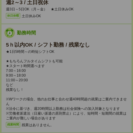
週2～3 / 土日祝休
週3日～5日OK（月～金） ★土日休みOK
土日休みOK
休日休暇
勤務時間
5ｈ以内OK / シフト勤務 / 残業なし
★1日5時間～の時短シフトOK
★もちろんフルタイムシフトも可能
★スタート時間選べます
7:00～16:00
9:00～18:00
11:00～20:00
など
残業なし！
※Wワークの場合、他のお仕事と合わせ週40時間超の就業はご案内できませ
ん
※法令に基づき、週20時間以上勤務は社会保険への加入対象となります
※労働者派遣法（日雇い派遣の原則禁止）により、短時間・短期間の就業は
ご案内が難しい場合があります
残業はありません。
残業時間