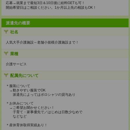
応募→就業まで最短3日＆10日後に給料GETも可！
開始希望日はご相談ください。1か月以上先の相談もOK！
派遣先の概要
社名
人気大手介護施設～老舗小規模介護施設まで！
業種
介護サービス
配属先について
＊服装について
→動きやすい服装でOK
派遣先によってはポロシャツの貸与あり
＊お休みについて
→ご希望お聞かせください！
子育て・家事優先で／はじめは日数少なめで
などなど
＊産休育休取得実績あり！