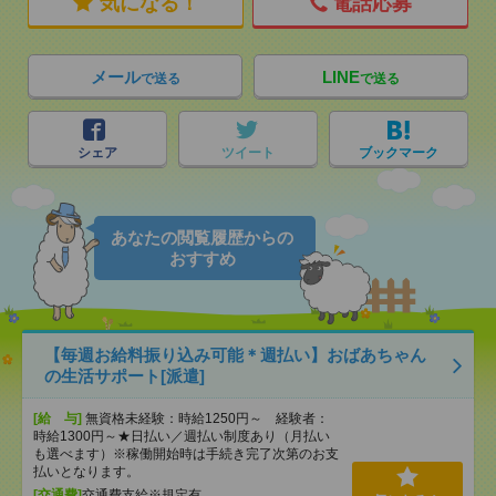
気になる！
電話応募
メール
LINE
で送る
で送る
シェア
ツイート
ブックマーク
あなたの閲覧履歴からの
おすすめ
【毎週お給料振り込み可能＊週払い】おばあちゃん
の生活サポート[派遣]
[給 与]
無資格未経験：時給1250円～ 経験者：
時給1300円～★日払い／週払い制度あり（月払い
も選べます）※稼働開始時は手続き完了次第のお支
払いとなります。
[交通費]
交通費支給※規定有