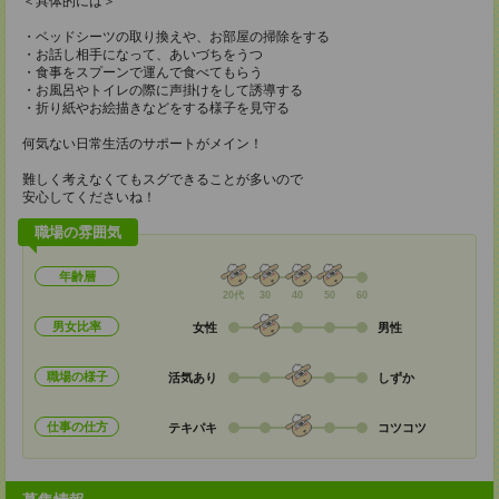
＜具体的には＞
・ベッドシーツの取り換えや、お部屋の掃除をする
・お話し相手になって、あいづちをうつ
・食事をスプーンで運んで食べてもらう
・お風呂やトイレの際に声掛けをして誘導する
・折り紙やお絵描きなどをする様子を見守る
何気ない日常生活のサポートがメイン！
難しく考えなくてもスグできることが多いので
安心してくださいね！
職場の雰囲気
年齢層
20代
30
40
50
60
男女比率
女性
男性
職場の様子
活気あり
しずか
仕事の仕方
テキパキ
コツコツ