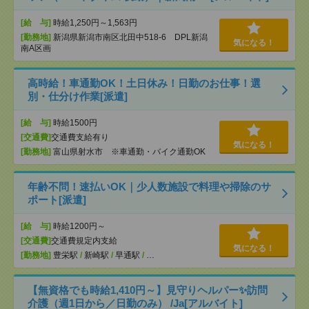
[給 与]
時給1,250円～1,563円
[勤務地]
新潟県新潟市南区北田中518-6 DPL新潟
気になる！
南A区画
高時給！車通勤OK！土日休み！日勤のお仕事！選
別・仕分け作業[派遣]
[給 与]
時給1500円
[交通費]
交通費支給有り
気になる！
[勤務地]
富山県射水市 ※車通勤・バイク通勤OK
年齢不問！速払いOK｜少人数施設で料理や掃除のサ
ポート[派遣]
[給 与]
時給1200円～
[交通費]
交通費規定内支給
気になる！
[勤務地]
豊栄駅
/
新崎駅
/
早通駅
/
…
【無資格でも時給1,410円～】見守りヘルパー✨訪問
介護（週1日から／日勤のみ） /Ja[アルバイト]