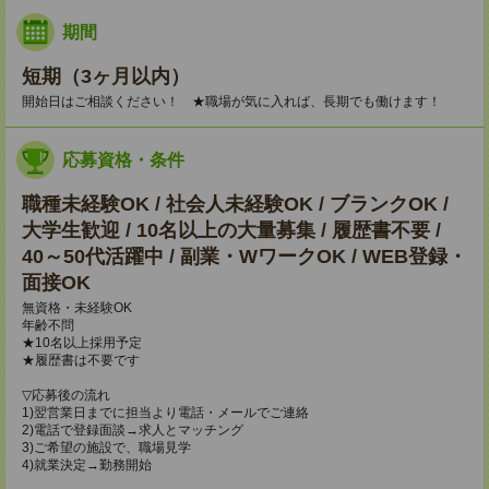
期間
短期（3ヶ月以内）
開始日はご相談ください！ ★職場が気に入れば、長期でも働けます！
応募資格・条件
職種未経験OK / 社会人未経験OK / ブランクOK /
大学生歓迎 / 10名以上の大量募集 / 履歴書不要 /
40～50代活躍中 / 副業・WワークOK / WEB登録・
面接OK
無資格・未経験OK
年齢不問
★10名以上採用予定
★履歴書は不要です
▽応募後の流れ
1)翌営業日までに担当より電話・メールでご連絡
2)電話で登録面談→求人とマッチング
3)ご希望の施設で、職場見学
4)就業決定→勤務開始