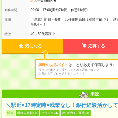
大手金融機関★
09:00～17:00(実働7時間 休憩1時間)
勤務時間
【急募】即日～長期 お仕事開始日は相談可能です。
期間
※8月～！
40～50代活躍中
特徴
気になる！
応募する
興味のあるバイト
は、とりあえず保存しよう♪
保存した求人は、後からまとめて応募できるよ。
企業からアプローチが届くことも！
未読
＼駅近×17時定時×残業なし！銀行経験活かし
派遣
職種未経験OK
ブランクOK
WEB登録・面接OK