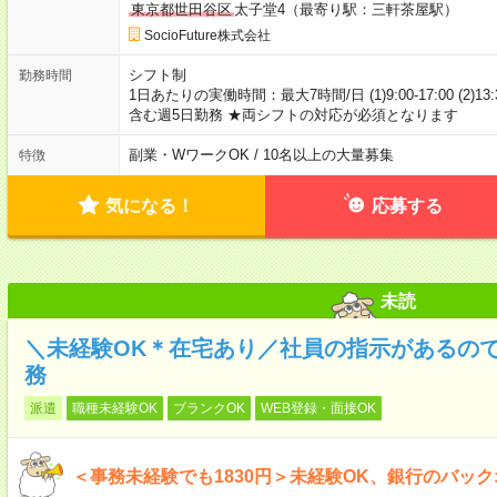
東京都世田谷区
太子堂4（最寄り駅：三軒茶屋駅）
SocioFuture株式会社
シフト制
勤務時間
1日あたりの実働時間：最大7時間/日 (1)9:00-17:00 (2)1
含む週5日勤務 ★両シフトの対応が必須となります
副業・WワークOK / 10名以上の大量募集
特徴
気になる！
応募する
未読
＼未経験OK＊在宅あり／社員の指示があるの
務
派遣
職種未経験OK
ブランクOK
WEB登録・面接OK
＜事務未経験でも1830円＞未経験OK、銀行のバッ