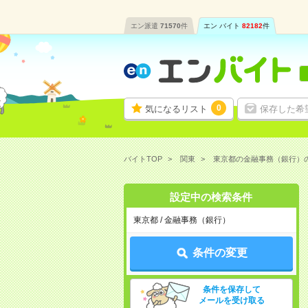
エン派遣
71570
件
エン バイト
82182
件
0
気になるリスト
保存した希
バイトTOP
関東
東京都の金融事務（銀行）
設定中の検索条件
東京都 / 金融事務（銀行）
条件の変更
条件を保存して
メールを受け取る