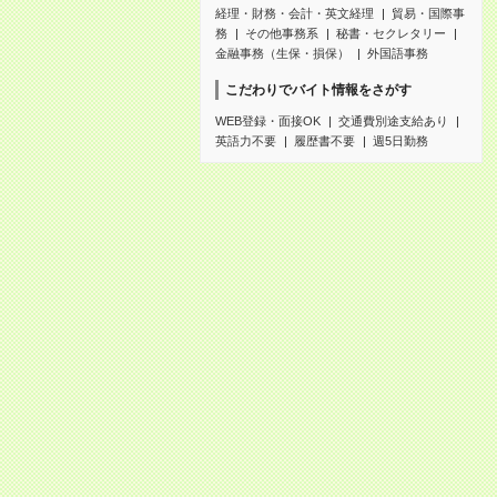
経理・財務・会計・英文経理
貿易・国際事
務
その他事務系
秘書・セクレタリー
金融事務（生保・損保）
外国語事務
こだわりでバイト情報をさがす
WEB登録・面接OK
交通費別途支給あり
英語力不要
履歴書不要
週5日勤務