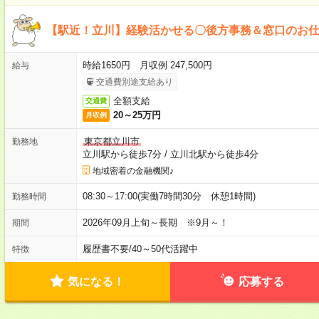
【駅近！立川】経験活かせる〇後方事務＆窓口のお
時給1650円 月収例 247,500円
給与
交通費別途支給あり
全額支給
交通費
20～25万円
月収例
東京都立川市
勤務地
立川駅から徒歩7分
/
立川北駅から徒歩4分
地域密着の金融機関♪
08:30～17:00(実働7時間30分 休憩1時間)
勤務時間
2026年09月上旬～長期 ※9月～！
期間
履歴書不要
/
40～50代活躍中
特徴
気になる！
応募する