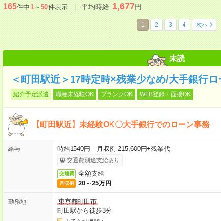
1,677
165
平均時給:
円
件中
1
～
50
件表示
1
2
3
4
次へ
未読
＜町田駅近＞17時定時×残業少なめ/大手銀行
紹介予定派遣
職種未経験OK
ブランクOK
WEB登録・面接OK
【町田駅近】未経験OK〇大手銀行でのローン事務
時給1540円 月収例 215,600円+残業代
給与
交通費別途支給あり
全額支給
交通費
20～25万円
月収例
東京都町田市
勤務地
町田駅から徒歩3分