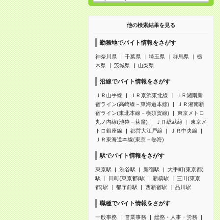
他の検索結果を見る
勤務地でバイト情報をさがす
神奈川県
千葉県
埼玉県
群馬県
栃
木県
茨城県
山梨県
沿線でバイト情報をさがす
ＪＲ山手線
ＪＲ京浜東北線
ＪＲ湘南新
宿ライン(高崎線－東海道本線)
ＪＲ湘南新
宿ライン(東北本線－横須賀線)
東京メトロ
丸ノ内線(池袋－荻窪)
ＪＲ総武線
東京メ
トロ銀座線
都営大江戸線
ＪＲ中央線
ＪＲ東海道本線(東京－熱海)
駅でバイト情報をさがす
東京駅
渋谷駅
新宿駅
大手町(東京都)
駅
田町(東京都)駅
新橋駅
三田(東京
都)駅
都庁前駅
西新宿駅
品川駅
職種でバイト情報をさがす
一般事務
営業事務
総務・人事・労務