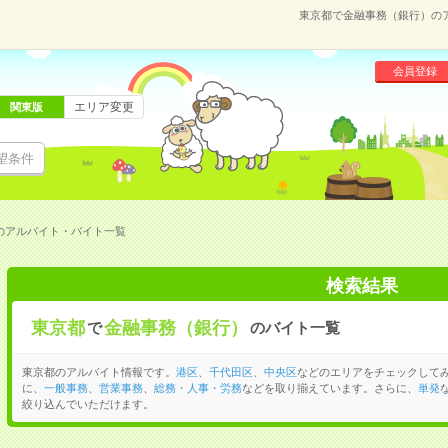
東京都で金融事務（銀行）の
会員登録
エリア変更
関東版
望条件
のアルバイト・バイト一覧
検索結果
東京都
金融事務（銀行）
で
のバイト一覧
東京都のアルバイト情報です。
港区
、
千代田区
、
中央区
などのエリアをチェックして
に、
一般事務
、
営業事務
、
総務・人事・労務
などを取り揃えています。さらに、
単発
絞り込んでいただけます。