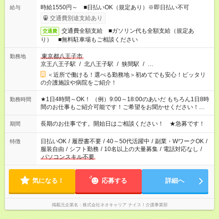
時給1550円～ ■日払いOK（規定あり）※即日払い不可
給与
交通費別途支給あり
交通費全額支給 ■ガソリン代も全額支給（規定あ
交通費
り） ■無料駐車場もご相談ください
東京都八王子市
勤務地
京王八王子駅
/
北八王子駅
/
狭間駅
/
…
＜近所で働ける！選べる勤務地＞初めてでも安心！ピッタリ
の介護施設や病院をご紹介！
★1日4時間～OK！ （例）9:00～18:00のあいだ もちろん1日8時
勤務時間
間のお仕事もご紹介可能です！ご希望をお聞かせください！★家
庭の都合でお休みが必要な場合も遠慮なくご相談ください。 ※
週最低15時間以上の勤務が必要です
長期のお仕事です。開始日はご相談ください！ ★急募です！
期間
日払いOK
/
履歴書不要
/
40～50代活躍中
/
副業・WワークOK
/
特徴
服装自由
/
シフト勤務
/
10名以上の大量募集
/
電話対応なし
/
パソコンスキル不要
気になる！
応募する
詳細へ
掲載元企業名
株式会社ネオキャリア ナイス！介護事業部