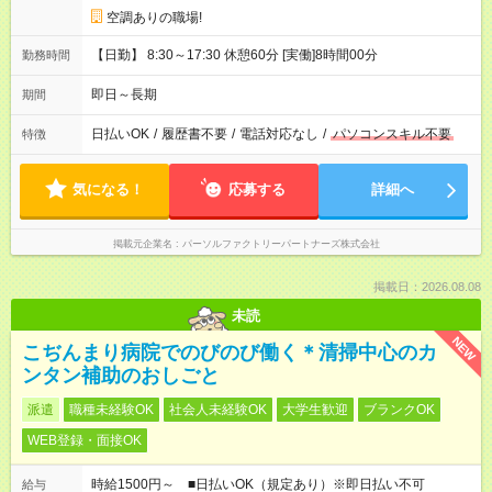
空調ありの職場!
【日勤】 8:30～17:30 休憩60分 [実働]8時間00分
勤務時間
即日～長期
期間
日払いOK
/
履歴書不要
/
電話対応なし
/
パソコンスキル不要
特徴
気になる！
応募する
詳細へ
掲載元企業名
パーソルファクトリーパートナーズ株式会社
掲載日：2026.08.08
未読
NEW
こぢんまり病院でのびのび働く＊清掃中心のカ
ンタン補助のおしごと
派遣
職種未経験OK
社会人未経験OK
大学生歓迎
ブランクOK
WEB登録・面接OK
時給1500円～ ■日払いOK（規定あり）※即日払い不可
給与