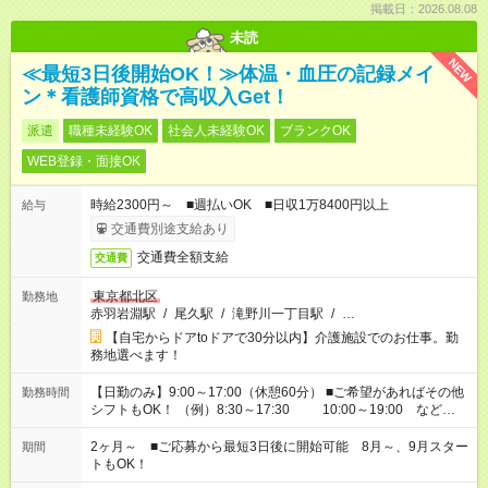
掲載日：2026.08.08
未読
NEW
≪最短3日後開始OK！≫体温・血圧の記録メイ
ン＊看護師資格で高収入Get！
派遣
職種未経験OK
社会人未経験OK
ブランクOK
WEB登録・面接OK
時給2300円～ ■週払いOK ■日収1万8400円以上
給与
交通費別途支給あり
交通費全額支給
交通費
東京都北区
勤務地
赤羽岩淵駅
/
尾久駅
/
滝野川一丁目駅
/
…
【自宅からドアtoドアで30分以内】介護施設でのお仕事。勤
務地選べます！
【日勤のみ】9:00～17:00（休憩60分） ■ご希望があればその他
勤務時間
シフトもOK！ （例）8:30～17:30 10:00～19:00 など
「家族とお休みを合わせたい」 「できれば残業はしたくない」
など、あなたのご希望に沿ったお仕事をご紹介します！ ※Wワ
2ヶ月～ ■ご応募から最短3日後に開始可能 8月～、9月スター
期間
ーク希望の方へ 今ご覧のお仕事で希望する勤務時間と、もう1つ
トもOK！
のお仕事の勤務時間。 合計で週40時間を超える場合は応募でき