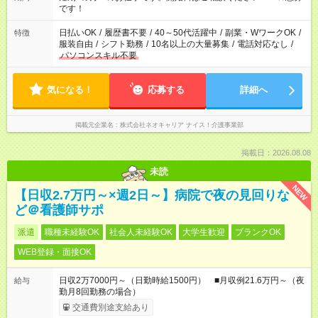
です！
日払いOK
/
履歴書不要
/
40～50代活躍中
/
副業・WワークOK
/
特徴
服装自由
/
シフト勤務
/
10名以上の大量募集
/
電話対応なし
/
パソコンスキル不要
気になる！
応募する
詳細へ
掲載元企業名
株式会社ネオキャリア ナイス！介護事業部
掲載日：2026.08.08
未読
NEW
【日収2.7万円～×週2日～】病院で夜の見回りな
ど＠看護師サポ
派遣
職種未経験OK
社会人未経験OK
大学生歓迎
ブランクOK
WEB登録・面接OK
日収2万7000円～（日勤時給1500円） ■月収例21.6万円～（夜
給与
勤月8回勤務の場合）
交通費別途支給あり