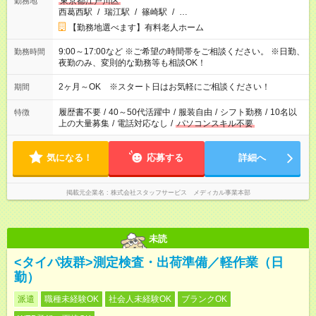
東京都江戸川区
勤務地
西葛西駅
/
瑞江駅
/
篠崎駅
/
…
【勤務地選べます】有料老人ホーム
9:00～17:00など ※ご希望の時間帯をご相談ください。 ※日勤、
勤務時間
夜勤のみ、変則的な勤務等も相談OK！
2ヶ月～OK ※スタート日はお気軽にご相談ください！
期間
履歴書不要
/
40～50代活躍中
/
服装自由
/
シフト勤務
/
10名以
特徴
上の大量募集
/
電話対応なし
/
パソコンスキル不要
気になる！
応募する
詳細へ
掲載元企業名
株式会社スタッフサービス メディカル事業本部
未読
<タイパ抜群>測定検査・出荷準備／軽作業（日
勤）
派遣
職種未経験OK
社会人未経験OK
ブランクOK