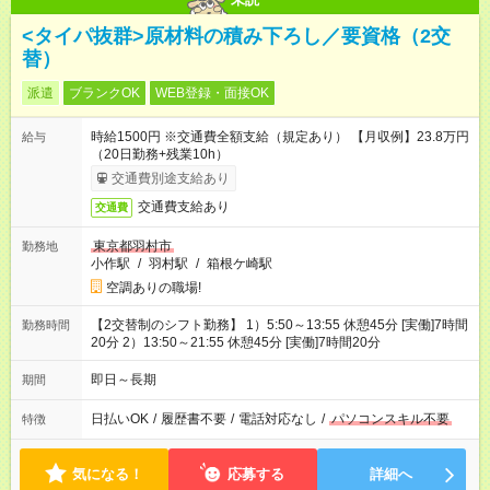
<タイパ抜群>原材料の積み下ろし／要資格（2交
替）
派遣
ブランクOK
WEB登録・面接OK
時給1500円 ※交通費全額支給（規定あり） 【月収例】23.8万円
給与
（20日勤務+残業10h）
交通費別途支給あり
交通費支給あり
交通費
東京都羽村市
勤務地
小作駅
/
羽村駅
/
箱根ケ崎駅
空調ありの職場!
【2交替制のシフト勤務】 1）5:50～13:55 休憩45分 [実働]7時間
勤務時間
20分 2）13:50～21:55 休憩45分 [実働]7時間20分
即日～長期
期間
日払いOK
/
履歴書不要
/
電話対応なし
/
パソコンスキル不要
特徴
気になる！
応募する
詳細へ