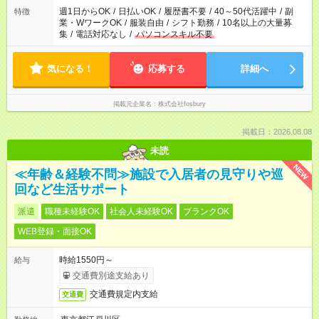
週1日からOK
/
日払いOK
/
履歴書不要
/
40～50代活躍中
/
副
特徴
業・WワークOK
/
服装自由
/
シフト勤務
/
10名以上の大量募
集
/
電話対応なし
/
パソコンスキル不要
気になる！
応募する
詳細へ
掲載元企業名
株式会社fosbury
掲載日：2026.08.08
未読
NEW
≪年齢＆経験不問≫施設で入居者の見守りや巡
回など生活サポート
派遣
職種未経験OK
社会人未経験OK
ブランクOK
WEB登録・面接OK
時給1550円～
給与
交通費別途支給あり
交通費規定内支給
交通費