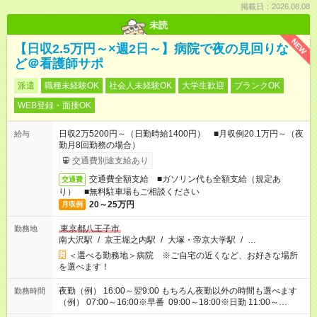
掲載日：2026.08.08
未読
NEW
【日収2.5万円～×週2日～】病院で夜の見回りな
ど＠看護師サポ
派遣
職種未経験OK
社会人未経験OK
大学生歓迎
ブランクOK
WEB登録・面接OK
日収2万5200円～（日勤時給1400円） ■月収例20.1万円～（夜
給与
勤月8回勤務の場合）
交通費別途支給あり
交通費全額支給 ■ガソリン代も全額支給（規定あ
交通費
り） ■無料駐車場もご相談ください
20～25万円
月収例
東京都八王子市
勤務地
南大沢駅
/
京王堀之内駅
/
大塚・帝京大学駅
/
…
＜選べる勤務地＞病院 ※ご自宅の近くなど、お好きな場所
を選べます！
夜勤（例） 16:00～翌9:00 もちろん夜勤以外の時間も選べます
勤務時間
（例） 07:00～16:00※早番 09:00～18:00※日勤 11:00～
20:00※遅番 ※時間は、固定・選べる施設もあるので、ご希望が