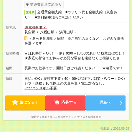
交通費別途支給あり
交通費全額支給 ■ガソリン代も全額支給（規定あ
交通費
り） ■無料駐車場もご相談ください
東京都杉並区
勤務地
荻窪駅
/
八幡山駅
/
浜田山駅
/
…
＜選べる勤務地＞病院 ※ご自宅の近くなど、お好きな場所
を選べます！
★1日6時間～OK！ （例）9:00～18:00のあいだ 残業ほぼなし！
勤務時間
★家庭の都合でお休みが必要な場合も遠慮なくご相談ください。
※シフトはご希望に合わせて調整可能です。 その他、 ＊週4日・
1日7時間 ＊日勤のみ ＊土日休み ＊午前だけ・午後だけ ＊平日
長期のお仕事です。開始日はご相談ください！ ★急募です！
期間
のみ・土日のみ ＊Wワークや扶養内 など、いろんなシフトのお
仕事をご紹介できます！ 登録の際に、あなたのご希望をお聞か
日払いOK
/
履歴書不要
/
40～50代活躍中
/
副業・WワークOK
/
特徴
せください。
シフト勤務
/
10名以上の大量募集
/
電話対応なし
/
パソコンスキル不要
気になる！
応募する
詳細へ
掲載元企業名
株式会社ネオキャリア ナイス！介護事業部
掲載日：2026.08.08