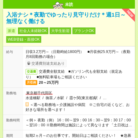
未読
NEW
入浴ナシ＊夜勤でゆったり見守りだけ＊週1日～
無理なく働ける
派遣
社会人未経験OK
大学生歓迎
ブランクOK
WEB登録・面接OK
日収3.2万円～（日勤時給1800円） ■月収例25.9万円～（夜勤
給与
月8回勤務の場合）
交通費別途支給あり
交通費全額支給 ■ガソリン代も全額支給（規定あ
交通費
り） ■無料駐車場もご相談ください
20～25万円
月収例
東京都千代田区
勤務地
水道橋駅
/
御茶ノ水駅
/
霞ケ関(東京都)駅
/
…
＜選べる勤務地＞介護施設や病院 ※ご自宅の近くなど、お
好きな場所を選べます！
＜例＞ 夜勤（例） 16：00～翌9：00 16：30～翌9：30 17：00
勤務時間
～翌10：00 ※勤務時間は施設によって異なります 「土日祝は休
みたい」 「しっかり稼ぎたい」 「もう少し遅い時間から始めた
い」など ご希望にあったお仕事をご案内いたします。 ※未経験
短期2ヵ月～のお仕事です。開始日はご相談ください！ ★急募
期間