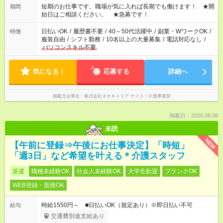
あれば調整できます！ ※シフト制。勤務地により実働時間が異
短期のお仕事です。職場が気に入れば長期でも働けます！ ★開
期間
なります。★家庭の都合でお休みが必要な場合も遠慮なくご相談
始日はご相談ください。 ★急募です！
ください。
日払いOK
/
履歴書不要
/
40～50代活躍中
/
副業・WワークOK
/
特徴
服装自由
/
シフト勤務
/
10名以上の大量募集
/
電話対応なし
/
パソコンスキル不要
気になる！
応募する
詳細へ
掲載元企業名
株式会社ネオキャリア ナイス！介護事業部
掲載日：2026.08.08
未読
NEW
【午前に登録⇒午後にお仕事決定】「時短」
「週3日」など希望を叶える＊介護スタッフ
派遣
職種未経験OK
社会人未経験OK
大学生歓迎
ブランクOK
WEB登録・面接OK
時給1550円～ ■日払いOK（規定あり）※即日払い不可
給与
交通費別途支給あり