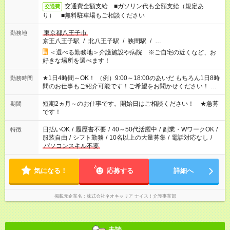
交通費全額支給 ■ガソリン代も全額支給（規定あ
交通費
り） ■無料駐車場もご相談ください
東京都八王子市
勤務地
京王八王子駅
/
北八王子駅
/
狭間駅
/
…
＜選べる勤務地＞介護施設や病院 ※ご自宅の近くなど、お
好きな場所を選べます！
★1日4時間～OK！ （例）9:00～18:00のあいだ もちろん1日8時
勤務時間
間のお仕事もご紹介可能です！ご希望をお聞かせください！ ※
週最低15時間以上の勤務が必要です
短期2ヵ月～のお仕事です。開始日はご相談ください！ ★急募
期間
です！
日払いOK
/
履歴書不要
/
40～50代活躍中
/
副業・WワークOK
/
特徴
服装自由
/
シフト勤務
/
10名以上の大量募集
/
電話対応なし
/
パソコンスキル不要
気になる！
応募する
詳細へ
掲載元企業名
株式会社ネオキャリア ナイス！介護事業部
未読