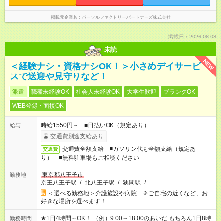
掲載元企業名
パーソルファクトリーパートナーズ株式会社
掲載日：2026.08.08
未読
NEW
＜経験ナシ・資格ナシOK！＞小さめデイサービ
スで送迎や見守りなど！
派遣
職種未経験OK
社会人未経験OK
大学生歓迎
ブランクOK
WEB登録・面接OK
時給1550円～ ■日払いOK（規定あり）
給与
交通費別途支給あり
交通費全額支給 ■ガソリン代も全額支給（規定あ
交通費
り） ■無料駐車場もご相談ください
東京都八王子市
勤務地
京王八王子駅
/
北八王子駅
/
狭間駅
/
…
＜選べる勤務地＞介護施設や病院 ※ご自宅の近くなど、お
好きな場所を選べます！
★1日4時間～OK！ （例）9:00～18:00のあいだ もちろん1日8時
勤務時間