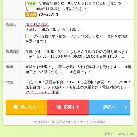
交通費全額支給 ■ガソリン代も全額支給（規定あ
交通費
り） ■無料駐車場もご相談ください
20～25万円
月収例
東京都品川区
勤務地
大崎駅
/
旗の台駅
/
西小山駅
/
…
＜選べる勤務地＞病院 ※ご自宅の近くなど、お好きな場所
を選べます！
夜勤（例） 16:00～翌9:00 もちろん夜勤以外の時間も選べます
勤務時間
（例） 07:00～16:00※早番 09:00～18:00※日勤 11:00～
20:00※遅番 ※時間は、固定・選べる施設もあるので、ご希望が
あれば調整できます！ ※シフト制。勤務地により実働時間が異
短期のお仕事です。職場が気に入れば長期でも働けます！ ★開
期間
なります。★家庭の都合でお休みが必要な場合も遠慮なくご相談
始日はご相談ください。 ★急募です！
ください。
日払いOK
/
履歴書不要
/
40～50代活躍中
/
副業・WワークOK
/
特徴
服装自由
/
シフト勤務
/
10名以上の大量募集
/
電話対応なし
/
パソコンスキル不要
気になる！
応募する
詳細へ
掲載元企業名
株式会社ネオキャリア ナイス！介護事業部
掲載日：2026.08.08