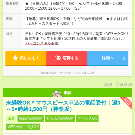
★【日勤のみ】1日5時間～OK！ ≪シフト例≫ 9:00～14:00
勤務時間
10:00～15:00 12:00～17:00 など
【急募】即日勤務OK！中旬～など開始日相談可 ★まずはお試
期間
し2カ月～のスタートも歓迎！
日払いOK
/
履歴書不要
/
40～50代活躍中
/
副業・WワークOK
/
特徴
服装自由
/
シフト勤務
/
10名以上の大量募集
/
電話対応なし
/
パソコンスキル不要
気になる！
応募する
詳細へ
掲載元企業名
ケアスタッフィング株式会社
掲載日：2026.08.08
未読
NEW
未経験OK＊マウスピース申込の電話受付｜週3
～5×時給1,500円（神楽坂）
派遣
職種未経験OK
社会人未経験OK
ブランクOK
WEB登録・面接OK