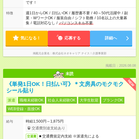
の方の場合は1～2ヶ月間は日中での仕事を経験いただき、 お
です！
仕事に慣れてからの夜勤になります。 ★家庭の都合でお休みが
必要な場合も遠慮なくご相談ください。
週1日からOK
/
日払いOK
/
履歴書不要
/
40～50代活躍中
/
副
特徴
業・WワークOK
/
服装自由
/
シフト勤務
/
10名以上の大量募
集
/
電話対応なし
/
パソコンスキル不要
気になる！
応募する
詳細へ
掲載元企業名
株式会社ネオキャリア ナイス！介護事業部
掲載日：2026.08.08
未読
NEW
《単発1日OK！日払い可》＊文房具のモクモク
シール貼り
派遣
職種未経験OK
社会人未経験OK
大学生歓迎
ブランクOK
WEB登録・面接OK
時給1,500円～1,875円
給与
交通費別途支給あり
■ 交通費規定内支給 ※派遣先による
交通費