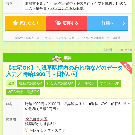
ません
履歴書不要
/
40～50代活躍中
/
服装自由
/
シフト勤務
/
10名以
特徴
上の大量募集
/
パソコンスキル不要
気になる！
応募する
詳細へ
掲載元企業名
日研トータルソーシング株式会社 メディカルケア事業部 ナース派遣
掲載日：2026.08.08
未読
NEW
【在宅OK】＼浅草駅構内の忘れ物などのデータ
入力／時給1900円～日払い可
派遣
職種未経験OK
社会人未経験OK
大学生歓迎
ブランクOK
WEB登録・面接OK
時給1900円～2100円 ※昇給あり！ ■週払いOK ■1日6h以上
給与
の勤務で日収1万円～
東京都台東区
勤務地
浅草駅から徒歩5分
キレイなオフィスです