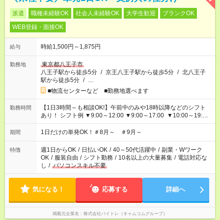
派遣
職種未経験OK
社会人未経験OK
大学生歓迎
ブランクOK
WEB登録・面接OK
時給1,500円～1,875円
給与
東京都八王子市
勤務地
八王子駅から徒歩5分
/
京王八王子駅から徒歩5分
/
北八王子
駅から徒歩5分
/
…
■物流センターなど ■勤務地選べます
【1日3時間～も相談OK!】午前中のみや18時以降などのシフト
勤務時間
あり！ シフト例 ▼9:00～12:00 ▼9:00～17:00 ▼10:00～19:00
▼18:00～21:00
1日だけの単発OK！＃8月～ ＃9月～
期間
週1日からOK
/
日払いOK
/
40～50代活躍中
/
副業・Wワーク
特徴
OK
/
服装自由
/
シフト勤務
/
10名以上の大量募集
/
電話対応な
し
/
パソコンスキル不要
気になる！
応募する
詳細へ
掲載元企業名
株式会社バイトレ（キャムコムグループ）