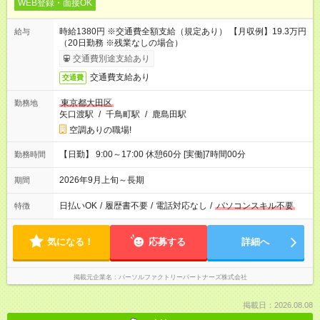
WEB登録・面接OK
時給1380円 ※交通費全額支給（規定あり） 【月収例】19.3万円
給与
（20日勤務 ※残業なしの場合）
交通費別途支給あり
交通費支給あり
交通費
東京都大田区
勤務地
矢口渡駅
/
千鳥町駅
/
鹿島田駅
空調ありの職場!
【日勤】 9:00～17:00 休憩60分 [実働]7時間00分
勤務時間
2026年9月上旬～長期
期間
日払いOK
/
履歴書不要
/
電話対応なし
/
パソコンスキル不要
特徴
気になる！
応募する
詳細へ
掲載元企業名
パーソルファクトリーパートナーズ株式会社
掲載日：2026.08.08