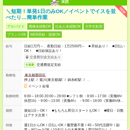
未読
NEW
＼短期！単発1日のみOK／イベントでイスを並
べたり…簡単作業
アルバイト
職種未経験OK
社会人未経験OK
大学生歓迎
ブランクOK
WEB登録・面接OK
日給1万円～、夜勤日給：1万2500円～ ■ 昇給あり！ ■日払い
給与
OK！ ■日給保証あり！
交通費別途支給あり
交通費規定支給
交通費
東京都墨田区
勤務地
押上駅
/
菊川(東京都)駅
/
錦糸町駅
/
…
イベント会場
9:00～18:00 20:00～29:00 ■シフト例 ・8:00～17:00（実働8h/
勤務時間
休憩1h) ・9:00～13:00（実働4h） ・9:00～18:00（実働8h/休憩
1h) ・13:00～17:00（実働4h) ・21:00～翌5:00（実働7h/休憩
1h) など 作業時間は4h～8hで現場により変動あり！ 早く終わ
激短1日～OK！ ■もちろん即日スタートもOK！ ■曜日・日数
期間
っても日給保証！ シフトはお気軽にご相談ください♪
はアナタ次第！
週1日からOK
/
日払いOK
/
履歴書不要
/
40～50代活躍中
/
副
特徴
業・WワークOK
/
10名以上の大量募集
/
電話対応なし
/