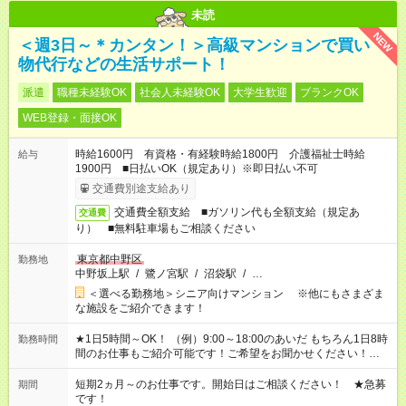
未読
NEW
＜週3日～＊カンタン！＞高級マンションで買い
物代行などの生活サポート！
派遣
職種未経験OK
社会人未経験OK
大学生歓迎
ブランクOK
WEB登録・面接OK
時給1600円 有資格・有経験時給1800円 介護福祉士時給
給与
1900円 ■日払いOK（規定あり）※即日払い不可
交通費別途支給あり
交通費全額支給 ■ガソリン代も全額支給（規定あ
交通費
り） ■無料駐車場もご相談ください
東京都中野区
勤務地
中野坂上駅
/
鷺ノ宮駅
/
沼袋駅
/
…
＜選べる勤務地＞シニア向けマンション ※他にもさまざま
な施設をご紹介できます！
★1日5時間～OK！ （例）9:00～18:00のあいだ もちろん1日8時
勤務時間
間のお仕事もご紹介可能です！ご希望をお聞かせください！★家
庭の都合でお休みが必要な場合も遠慮なくご相談ください。 ※
週最低15時間以上の勤務が必要です
短期2ヵ月～のお仕事です。開始日はご相談ください！ ★急募
期間
です！