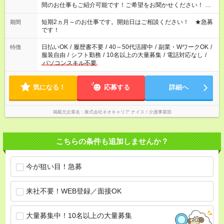
間のお仕事もご紹介可能です！ご希望をお聞かせください！ ★
家庭の都合でお休みが必要な場合も遠慮なくご相談ください。
※週最低15時間以上の勤務が必要です
短期2ヵ月～のお仕事です。開始日はご相談ください！ ★急募
期間
です！
日払いOK
/
履歴書不要
/
40～50代活躍中
/
副業・WワークOK
/
特徴
服装自由
/
シフト勤務
/
10名以上の大量募集
/
電話対応なし
/
パソコンスキル不要
気になる！
応募する
詳細へ
掲載元企業名
株式会社ネオキャリア ナイス！介護事業部
こちらの条件も追加しませんか？
今が狙い目！急募
来社不要！WEB登録／面接OK
大量募集中！10名以上の大量募集