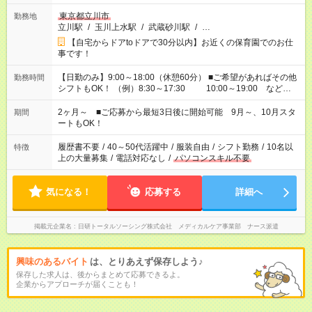
東京都立川市
勤務地
立川駅
/
玉川上水駅
/
武蔵砂川駅
/
…
【自宅からドアtoドアで30分以内】お近くの保育園でのお仕
事です！
【日勤のみ】9:00～18:00（休憩60分） ■ご希望があればその他
勤務時間
シフトもOK！ （例）8:30～17:30 10:00～19:00 など
「家族とお休みを合わせたい」 「余裕を持って夕飯の準備がし
たい」 「できれば残業はしたくない」 など、ご希望があれば教
2ヶ月～ ■ご応募から最短3日後に開始可能 9月～、10月スタ
期間
えてくださいね。 ※Wワーク希望の方へ 今ご覧のお仕事で希望
ートもOK！
する勤務時間と、もう1つのお仕事の勤務時間。 合計で週40時
間を超える場合は応募できません
履歴書不要
/
40～50代活躍中
/
服装自由
/
シフト勤務
/
10名以
特徴
上の大量募集
/
電話対応なし
/
パソコンスキル不要
気になる！
応募する
詳細へ
掲載元企業名
日研トータルソーシング株式会社 メディカルケア事業部 ナース派遣
興味のあるバイト
は、とりあえず保存しよう♪
保存した求人は、後からまとめて応募できるよ。
企業からアプローチが届くことも！