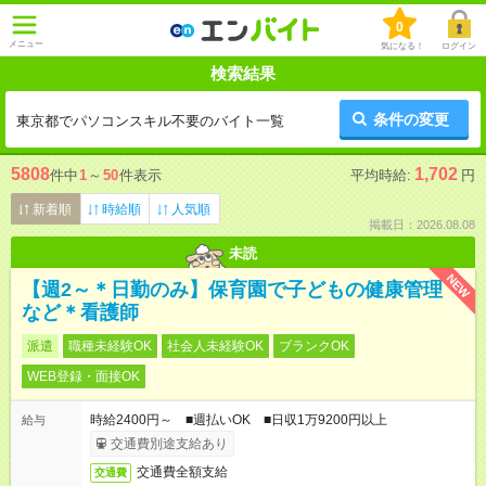
0
メニュー
気になる！
ログイン
検索結果
条件の変更
東京都でパソコンスキル不要のバイト一覧
5808
1,702
件中
1
～
50
件表示
平均時給:
円
新着順
時給順
人気順
掲載日：2026.08.08
未読
NEW
【週2～＊日勤のみ】保育園で子どもの健康管理
など＊看護師
派遣
職種未経験OK
社会人未経験OK
ブランクOK
WEB登録・面接OK
時給2400円～ ■週払いOK ■日収1万9200円以上
給与
交通費別途支給あり
交通費全額支給
交通費