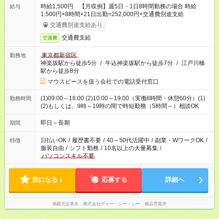
時給1,500円 【月収例】週5日・1日8時間勤務の場合 時給
給与
1,500円×8時間×21日出勤=252,000円+交通費別途支給
交通費別途支給あり
交通費支給
交通費
東京都新宿区
勤務地
神楽坂駅から徒歩5分
/
牛込神楽坂駅から徒歩7分
/
江戸川橋
駅から徒歩8分
マウスピースを扱う会社での電話受付窓口
(1)09:00～18:00 (2)10:00～19:00（実働8時間・休憩60分）(1)
勤務時間
(2)もしくは、9時～19時の間で時短勤務（5時間～）相談OK
即日～長期
期間
日払いOK
/
履歴書不要
/
40～50代活躍中
/
副業・WワークOK
/
特徴
服装自由
/
シフト勤務
/
10名以上の大量募集
/
パソコンスキル不要
気になる！
応募する
詳細へ
掲載元企業名
株式会社ティー・シー・シー 横浜営業所