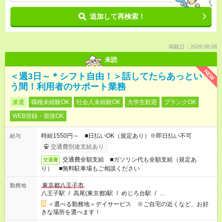
追加して再検索！
掲載日：2026.08.08
未読
NEW
＜週3日～＊シフト自由！＞話してたらあっとい
う間！利用者のサポート業務
派遣
職種未経験OK
社会人未経験OK
大学生歓迎
ブランクOK
WEB登録・面接OK
時給1550円～ ■日払いOK（規定あり）※即日払い不可
給与
交通費別途支給あり
交通費全額支給 ■ガソリン代も全額支給（規定あ
交通費
り） ■無料駐車場もご相談ください
東京都八王子市
勤務地
八王子駅
/
高尾(東京都)駅
/
めじろ台駅
/
…
＜選べる勤務地＞デイサービス ※ご自宅の近くなど、お好
きな場所を選べます！