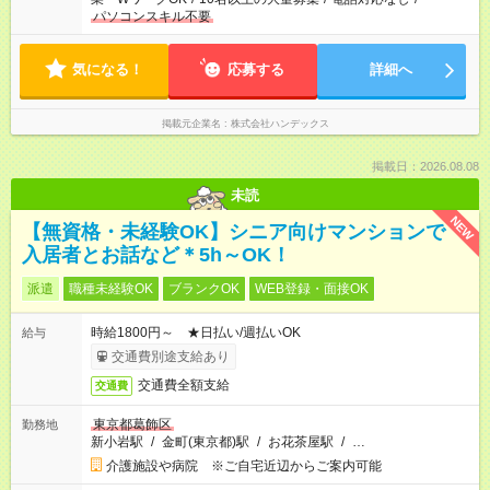
パソコンスキル不要
気になる！
応募する
詳細へ
掲載元企業名
株式会社ハンデックス
掲載日：2026.08.08
未読
NEW
【無資格・未経験OK】シニア向けマンションで
入居者とお話など＊5h～OK！
派遣
職種未経験OK
ブランクOK
WEB登録・面接OK
時給1800円～ ★日払い/週払いOK
給与
交通費別途支給あり
交通費全額支給
交通費
東京都葛飾区
勤務地
新小岩駅
/
金町(東京都)駅
/
お花茶屋駅
/
…
介護施設や病院 ※ご自宅近辺からご案内可能