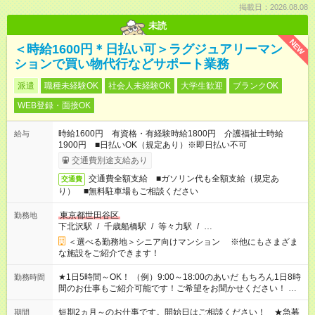
掲載日：2026.08.08
未読
NEW
＜時給1600円＊日払い可＞ラグジュアリーマン
ションで買い物代行などサポート業務
派遣
職種未経験OK
社会人未経験OK
大学生歓迎
ブランクOK
WEB登録・面接OK
時給1600円 有資格・有経験時給1800円 介護福祉士時給
給与
1900円 ■日払いOK（規定あり）※即日払い不可
交通費別途支給あり
交通費全額支給 ■ガソリン代も全額支給（規定あ
交通費
り） ■無料駐車場もご相談ください
東京都世田谷区
勤務地
下北沢駅
/
千歳船橋駅
/
等々力駅
/
…
＜選べる勤務地＞シニア向けマンション ※他にもさまざま
な施設をご紹介できます！
★1日5時間～OK！ （例）9:00～18:00のあいだ もちろん1日8時
勤務時間
間のお仕事もご紹介可能です！ご希望をお聞かせください！ ★
家庭の都合でお休みが必要な場合も遠慮なくご相談ください。
※週最低15時間以上の勤務が必要です
短期2ヵ月～のお仕事です。開始日はご相談ください！ ★急募
期間