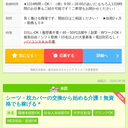
★1日4時間～OK！ （例）9:00～18:00のあいだ もちろん1日8時
勤務時間
間のお仕事もご紹介可能です！ご希望をお聞かせください！★家
庭の都合でお休みが必要な場合も遠慮なくご相談ください。 ※
週最低15時間以上の勤務が必要です
長く働ける職場です。開始日はご相談ください！ ★短期2ヶ月
期間
～勤務もＯＫ
日払いOK
/
履歴書不要
/
40～50代活躍中
/
副業・WワークOK
/
特徴
服装自由
/
シフト勤務
/
10名以上の大量募集
/
電話対応なし
/
パソコンスキル不要
気になる！
応募する
詳細へ
掲載元企業名
株式会社ネオキャリア ナイス！介護事業部
掲載日：2026.08.08
未読
NEW
シーツ・枕カバーの交換から始める介護！無資
格でも稼げる＊
派遣
職種未経験OK
社会人未経験OK
大学生歓迎
ブランクOK
WEB登録・面接OK