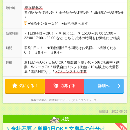
東京都北区
勤務地
赤羽駅から徒歩5分
/
王子駅から徒歩5分
/
田端駅から徒歩5分
/
…
■物流センターなど ■勤務地選べます
＜1日3時間～OK！＞ ▼ 例えば… ▼ 15:00～18:00 15:00～
勤務時間
22:00 17:00～22:00 など こちら以外の時間もお気軽にご相談く
ださい！
単発1日～！ ★勤務開始日や期間はお気軽にご相談くださ
期間
い！ ＃8月～ ＃9月～
週1日からOK
/
日払いOK
/
履歴書不要
/
40～50代活躍中
/
副
特徴
業・WワークOK
/
服装自由
/
シフト勤務
/
10名以上の大量募
集
/
電話対応なし
/
パソコンスキル不要
気になる！
応募する
詳細へ
掲載元企業名
株式会社バイトレ（キャムコムグループ）
掲載日：2026.08.08
未読
NEW
＼来社不要／単発1日OK＊文房具の仕分け