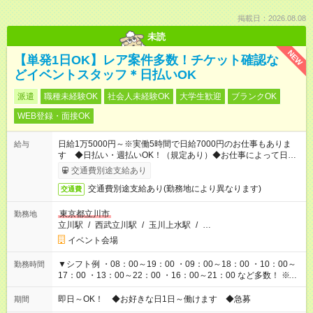
掲載日：2026.08.08
未読
NEW
【単発1日OK】レア案件多数！チケット確認な
どイベントスタッフ＊日払いOK
派遣
職種未経験OK
社会人未経験OK
大学生歓迎
ブランクOK
WEB登録・面接OK
日給1万5000円～※実働5時間で日給7000円のお仕事もありま
給与
す ◆日払い・週払いOK！（規定あり）◆お仕事によって日給も
異なります
交通費別途支給あり
交通費別途支給あり(勤務地により異なります)
交通費
東京都立川市
勤務地
立川駅
/
西武立川駅
/
玉川上水駅
/
…
イベント会場
▼シフト例 ・08：00～19：00 ・09：00～18：00 ・10：00～
勤務時間
17：00 ・13：00～22：00 ・16：00～21：00 など多数！ ※お
仕事により勤務時間が異なります
即日～OK！ ◆お好きな日1日～働けます ◆急募
期間