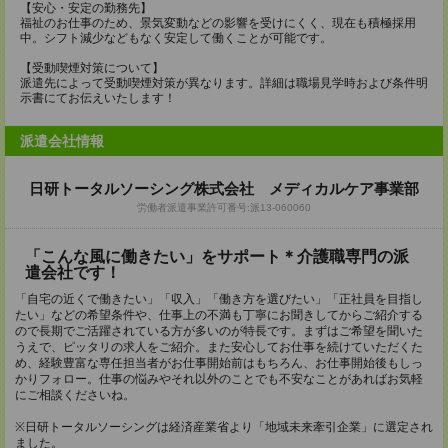
【安心・安定の勤務先】
福祉のお仕事のため、景気変動などの影響を受けにくく、現在も積極採用
中。シフト減少などもなく安定して働くことが可能です。
【受動喫煙対策について】
派遣先によって受動喫煙対策が異なります。詳細は職場見学時および条件明
示書にてお伝えいたします！
派遣会社情報
日研トータルソーシング株式会社 メディカルケア事業部
労働者派遣事業許可番号:派13-060060
「こんな風に働きたい」をサポート＊介護職専門の派
遣会社です！
「自宅の近くで働きたい」「収入」「働き方を選びたい」「正社員を目指し
たい」などの希望条件や、仕事上の不満も丁寧にお聞きしてからご紹介する
ので長期でご活躍されている方が多いのが特長です。まずはご希望を聞いた
うえで、ピッタリの求人をご紹介。また安心してお仕事を続けていただくた
め、経験豊富な専任担当者がお仕事開始前はもちろん、お仕事開始後もしっ
かりフォロー。仕事の悩みやそれ以外のことでも不安なことがあればお気軽
にご相談くださいね。
※日研トータルソーシングは経済産業省より「地域未来牽引企業」に選定され
ました。