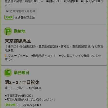
無資格未経験：時給1500円～ ■週払いOK ■扶養内OK ■日収1万2000円
以上
交通費別途支給あり
交通費全額支給
交通費
勤務地
東京都練馬区
【練馬区】桜台(東京都)・豊島園(西武線)・新桜台・豊島園(都営線)など勤務
地多数！
グループホーム ■勤務地選べます！ ■少人数のキレイな施設でのお仕
事です！
勤務曜日
週2～3 / 土日祝休
週3日～（週2日～も相談OK）
■曜日固定の相談OK！
■希望の曜日があればご相談ください！
土日祝休みもOK！
休日休暇