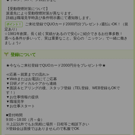
【受動喫煙対策について】
派遣先により受動喫煙対策が異なります。
詳細は職場見学時及び条件明示書にて通知致します。
ご来社登録でQUOカード2000円分プレゼント♪週払いOK！（規
ポイント！
定あり）
☆1981年創業。長く続く実績があるので安心♪ご紹介できるお仕事多数！
選べる条件が多いって、実は重要なこと。安心の「ニッケン」で一緒に働き
ましょう♪
登録について
★今ならご来社登録でQUOカード2000円分をプレゼント中★
≪応募～就業までの流れ≫
▼Webまたはお電話にてご応募
▼日研メディカルケアから連絡
▼面談＆ヒアリングの後、スタッフ登録（TEL登録、WEB登録もOKで
す！）
▼お仕事情報の提供
▼職場見学
▼お仕事スタート
■受付時間
9:00～18:00（月～金）
※上記以外でもお気軽に場所・日程等ご相談下さい
※登録会は面接ではありませんので私服でOK