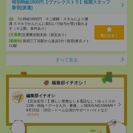
特別時給1800円【ヴァレクストラ】短期スタッフ
新宿[派遣]
[給 与]
時給1800円 ※ご経験・スキルにより優
遇 スマホでかんたんに前払いで給与が受け取れま
す（※上限、条件あり）
[交通費]
交通費全額支給（規定あり）
気になる！
[勤務地]
新宿三丁目駅から徒歩2分
/
新宿(東京メト
ロ)駅
すべて見る
編集部イチオシ
【完全在宅！】難しい業務なし＆電話なし！ゆっくりの
11時～時短＊データ入力・事務、＜SEKAI NO OWARI＊
8月15日・16日＞ドーム公演のサポートバイトなど
(8/7UP!)