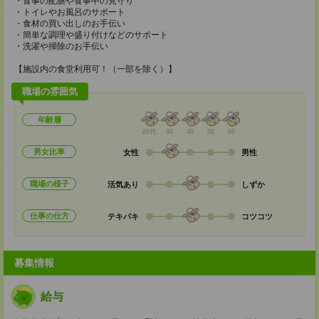
・食事の配膳や食事中の見守り
・トイレやお風呂のサポート
・食材の買い出しのお手伝い
・簡単な調理や盛り付けなどのサポート
・洗濯や掃除のお手伝い
【施設内の食堂利用可！（一部を除く）】
職場の雰囲気
年齢層
20代
30
40
50
60
男女比率
女性
男性
職場の様子
活気あり
しずか
仕事の仕方
テキパキ
コツコツ
募集情報
給与