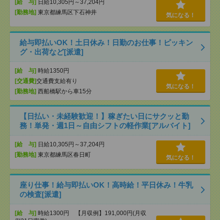
[給 与]
日給10,305円～37,204円
[勤務地]
東京都練馬区下石神井
気になる！
給与即払いOK！土日休み！日勤のお仕事！ピッキン
グ・出荷など[派遣]
[給 与]
時給1350円
[交通費]
交通費支給有り
気になる！
[勤務地]
西船橋駅から車15分
【日払い・未経験歓迎！】稼ぎたい日にサクッと勤
務！単発・週1日～自由シフトの軽作業[アルバイト]
[給 与]
日給10,305円～37,204円
[勤務地]
東京都練馬区春日町
気になる！
座り仕事！給与即払いOK！高時給！平日休み！牛乳
の検査[派遣]
[給 与]
時給1300円 【月収例】191,000円(月収