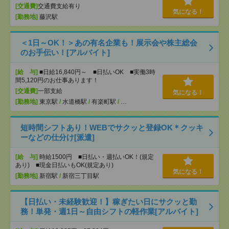
[交通費]
交通費支給有り
気になる！
[勤務地]
藤沢駅
＜1日～OK！＞あの有名企業も！展示会や株主総会
のお手伝い！[アルバイト]
[給 与]
■日給16,840円～ ■日払いOK ■実働3時
間5,120円のお仕事あります！
[交通費]
一部支給
気になる！
[勤務地]
東京駅
/
水道橋駅
/
有楽町駅
/
…
短時間シフトあり！WEBでサクッと登録OK＊クッキ
ーなどの仕分け[派遣]
[給 与]
時給1500円 ■日払い・週払いOK！(規定
あり) ■現金日払いもOK(規定あり)
気になる！
[勤務地]
新宿駅
/
新宿三丁目駅
【日払い・未経験歓迎！】稼ぎたい日にサクッと勤
務！単発・週1日～自由シフトの軽作業[アルバイト]