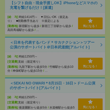
【シフト自由・現金手渡しOK】iPhoneなどスマホの
充電を繋げるだけ！[派遣]
[給 与]
時給1414円～ ▼日払いOK（規定あ
り） ■初勤務手当あり ※規定による
[勤務地]
新宿駅から徒歩
/
新宿三丁目駅から徒歩
/
気になる！
高田馬場駅から徒歩
/
…
＜日本を代表するバンド＊サカナクション＞ツアー
公演のサポートバイト＠日本武道館[アルバイト]
[給 与]
時給1250円～
[交通費]
支給（規定有り）
気になる！
[勤務地]
九段下駅から徒歩5分
/
竹橋駅から徒歩10
分
/
神保町駅から徒歩15分
/
…
＜SEKAI NO OWARI＊8月15日・16日＞ドーム公演
のサポートバイト[アルバイト]
[給 与]
時給1250円～
[交通費]
支給（規定有り）
気になる！
[勤務地]
後楽園駅から徒歩5分
/
水道橋駅から徒歩5