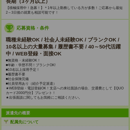
長期（3ヶ月以上）
【積極採用中！急募！】＊1年以上勤務している方が多数！ご応募から最短
2～3日後の就業も相談可能です！
応募資格・条件
職種未経験OK / 社会人未経験OK / ブランクOK /
10名以上の大量募集 / 履歴書不要 / 40～50代活躍
中 / WEB登録・面接OK
■無資格・未経験OK！
■年齢・学歴不問！ブランクOK!
■10名以上採用予定！
■履歴書不要
■社会保険完備
■社員登用あり（紹介予定派遣）
★WEB登録・電話登録OK！支店への来社面談の場合、交通費として【QUO
カード2000円分】プレゼント！
★出張面談に関してもお気軽にご相談ください。
派遣先の概要
配属先について