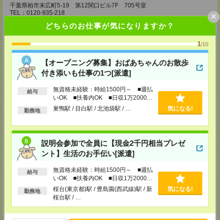
千葉県柏市末広町5-19 第12関口ビル7F 705号室
TEL：0120-935-218
×
MAIL：
tenshoku@nikken-ts.jp
どちらのお仕事が気になりますか？
担当：採用担当
メディカルケア事業部 新宿オフィス
1
/10
東京都新宿区新宿2-3-10 新宿御苑ビル6階
TEL：0120-457-235
【オープニング募集】おばあちゃんのお散歩
MAIL：
tenshoku@nikken-ts.jp
付き添いも仕事の1つ[派遣]
担当：採用担当
メディカルケア事業部 立川事業所
無資格未経験：時給1500円～ ■週払
給与
いOK ■扶養内OK ■日収1万2000円
東京都立川市錦町1-12-14
以上
TEL：0120-934-200
巣鴨駅 / 目白駅 / 北池袋駅 / …
気になる!
勤務地
MAIL：
tenshoku@nikken-ts.jp
担当：採用担当
メディカルケア事業部 町田オフィス
説明会参加で全員に【現金2千円相当プレゼ
東京都町田市森野1-7-23 大樹生命町田ビル6F
ント】生活のお手伝い[派遣]
TEL：0120-453-285
MAIL：
tenshoku@nikken-ts.jp
担当：採用担当
無資格未経験：時給1500円～ ■週払
給与
いOK ■扶養内OK ■日収1万2000円
メディカルケア事業部 横浜オフィス
以上
桜台(東京都)駅 / 豊島園(西武線)駅 / 新
気になる!
勤務地
神奈川県横浜市保土ケ谷区神戸町134 横浜ビジネスパークサウスタワー
桜台駅 / …
2F B区画
TEL：0120-901-799
MAIL：
tenshoku@nikken-ts.jp