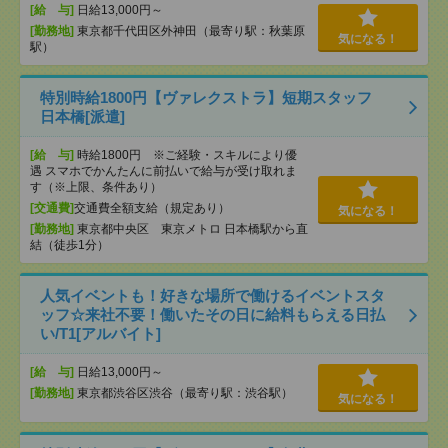
[給 与]
日給13,000円～
[勤務地]
東京都千代田区外神田（最寄り駅：秋葉原
気になる！
駅）
特別時給1800円【ヴァレクストラ】短期スタッフ
日本橋[派遣]
[給 与]
時給1800円 ※ご経験・スキルにより優
遇 スマホでかんたんに前払いで給与が受け取れま
す（※上限、条件あり）
[交通費]
交通費全額支給（規定あり）
気になる！
[勤務地]
東京都中央区 東京メトロ 日本橋駅から直
結（徒歩1分）
人気イベントも！好きな場所で働けるイベントスタ
ッフ☆来社不要！働いたその日に給料もらえる日払
い/T1[アルバイト]
[給 与]
日給13,000円～
[勤務地]
東京都渋谷区渋谷（最寄り駅：渋谷駅）
気になる！