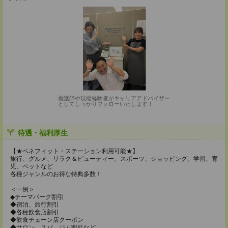
看護師や現場経験者がキャリアアドバイザー
としてしっかりフォローいたします！
待遇・福利厚生
【★ベネフィット・ステーション利用可能★】
旅行、グルメ、リラク＆ビューティー、スポーツ、ショッピング、学習、育
児、ペットなど
各種ジャンルのお得な特典多数！
＜一例＞
◆テーマパーク割引
◆宿泊、旅行割引
◆各種飲食店割引
◆飲食チェーン店クーポン
◆サロン、スパ、ジム割引など