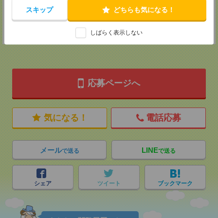
担当：採用担当
スキップ
どちらも気になる！
登録交通費
★今ならご来社登録でQUOカード2000円分をプレゼント中★
しばらく表示しない
応募ページへ
気になる！
電話応募
メール
LINE
で送る
で送る
シェア
ツイート
ブックマーク