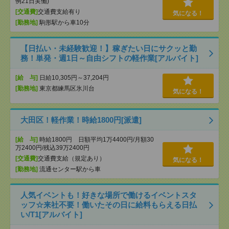
例21日実働)
[交通費]
交通費支給有り
気になる！
[勤務地]
駒形駅から車10分
【日払い・未経験歓迎！】稼ぎたい日にサクッと勤
務！単発・週1日～自由シフトの軽作業[アルバイト]
[給 与]
日給10,305円～37,204円
[勤務地]
東京都練馬区氷川台
気になる！
大田区！軽作業！時給1800円[派遣]
[給 与]
時給1800円 日額平均1万4400円/月額30
万2400円/残込39万2400円
[交通費]
交通費支給（規定あり）
気になる！
[勤務地]
流通センター駅から車
人気イベントも！好きな場所で働けるイベントスタ
ッフ☆来社不要！働いたその日に給料もらえる日払
い/T1[アルバイト]