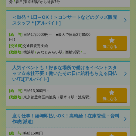
分
/
春日(東京都)駅から徒歩7分
＜単発＊1日～OK！＞コンサートなどのグッズ販売
スタッフ＊[アルバイト]
[給 与]
日給1万5000円～ ■最大で日給2万8500
円！
[交通費]
交通費規定支給
気になる！
[勤務地]
横浜駅
/
みなとみらい駅
/
西横浜駅
/
…
人気イベントも！好きな場所で働けるイベントスタ
ッフ☆来社不要！働いたその日に給料もらえる日払
い/T1[アルバイト]
[給 与]
日給13,000円～
[勤務地]
東京都豊島区南池袋（最寄り駅：池袋駅）
気になる！
座り仕事！給与即払いOK！高時給！在庫管理・資料
作成[派遣]
[給 与]
時給1500円