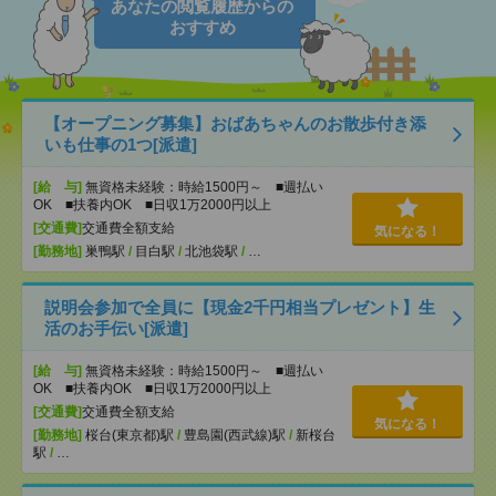
あなたの閲覧履歴からの
おすすめ
【オープニング募集】おばあちゃんのお散歩付き添
いも仕事の1つ[派遣]
[給 与]
無資格未経験：時給1500円～ ■週払い
OK ■扶養内OK ■日収1万2000円以上
[交通費]
交通費全額支給
気になる！
[勤務地]
巣鴨駅
/
目白駅
/
北池袋駅
/
…
説明会参加で全員に【現金2千円相当プレゼント】生
活のお手伝い[派遣]
[給 与]
無資格未経験：時給1500円～ ■週払い
OK ■扶養内OK ■日収1万2000円以上
[交通費]
交通費全額支給
気になる！
[勤務地]
桜台(東京都)駅
/
豊島園(西武線)駅
/
新桜台
駅
/
…