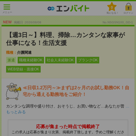
0
メニュー
気になる！
ログイン
NEW
掲載日 :2026
/
08
/
08
No.NSGSN100_GD-1
【週3日～】料理、掃除…カンタンな家事が
仕事になる！生活支援
職種：
介護関連
派遣
職種未経験OK
社会人未経験OK
ブランクOK
WEB登録・面接OK
≪日収1.2万円～≫まずは2ヶ月のお試し勤務OK！自
宅から通える勤務地をご紹介！
カンタンな調理や盛り付け、おそうじ、お買い物など…あなたが普
...
もっとみる
応募が集まった時点で掲載終了
この求人は応募が集まり次第、掲載終了致します。予めご理解くださ